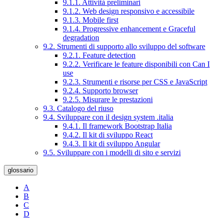
9.1.1. Attività preliminari
9.1.2. Web design responsivo e accessibile
9.1.3. Mobile first
9.1.4. Progressive enhancement e Graceful
degradation
9.2. Strumenti di supporto allo sviluppo del software
9.2.1. Feature detection
9.2.2. Verificare le feature disponibili con Can I
use
9.2.3. Strumenti e risorse per CSS e JavaScript
9.2.4. Supporto browser
9.2.5. Misurare le prestazioni
9.3. Catalogo del riuso
9.4. Sviluppare con il design system .italia
9.4.1. Il framework Bootstrap Italia
9.4.2. Il kit di sviluppo React
9.4.3. Il kit di sviluppo Angular
9.5. Sviluppare con i modelli di sito e servizi
glossario
A
B
C
D