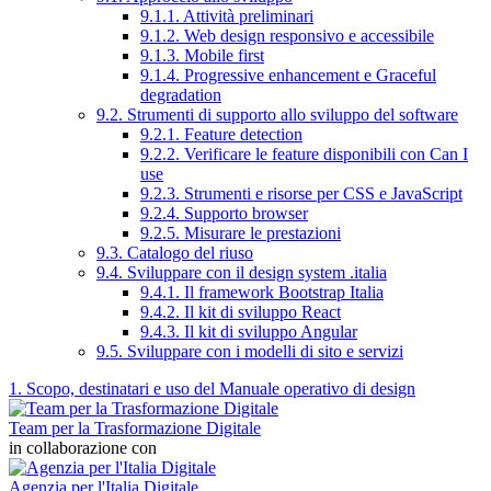
9.1.1. Attività preliminari
9.1.2. Web design responsivo e accessibile
9.1.3. Mobile first
9.1.4. Progressive enhancement e Graceful
degradation
9.2. Strumenti di supporto allo sviluppo del software
9.2.1. Feature detection
9.2.2. Verificare le feature disponibili con Can I
use
9.2.3. Strumenti e risorse per CSS e JavaScript
9.2.4. Supporto browser
9.2.5. Misurare le prestazioni
9.3. Catalogo del riuso
9.4. Sviluppare con il design system .italia
9.4.1. Il framework Bootstrap Italia
9.4.2. Il kit di sviluppo React
9.4.3. Il kit di sviluppo Angular
9.5. Sviluppare con i modelli di sito e servizi
1. Scopo, destinatari e uso del Manuale operativo di design
Team per la Trasformazione Digitale
in collaborazione con
Agenzia per l'Italia Digitale