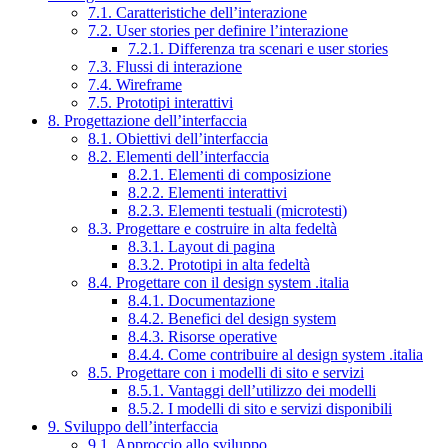
7.1. Caratteristiche dell’interazione
7.2. User stories per definire l’interazione
7.2.1. Differenza tra scenari e user stories
7.3. Flussi di interazione
7.4. Wireframe
7.5. Prototipi interattivi
8. Progettazione dell’interfaccia
8.1. Obiettivi dell’interfaccia
8.2. Elementi dell’interfaccia
8.2.1. Elementi di composizione
8.2.2. Elementi interattivi
8.2.3. Elementi testuali (microtesti)
8.3. Progettare e costruire in alta fedeltà
8.3.1. Layout di pagina
8.3.2. Prototipi in alta fedeltà
8.4. Progettare con il design system .italia
8.4.1. Documentazione
8.4.2. Benefici del design system
8.4.3. Risorse operative
8.4.4. Come contribuire al design system .italia
8.5. Progettare con i modelli di sito e servizi
8.5.1. Vantaggi dell’utilizzo dei modelli
8.5.2. I modelli di sito e servizi disponibili
9. Sviluppo dell’interfaccia
9.1. Approccio allo sviluppo