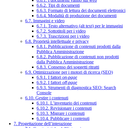
6.6.1. I documenti vanno sul web
6.6.2. Tipi di documenti
6.6.3. Formato di lettura dei documenti elettronici
6.6.4. Modalità di produzione dei documenti
6.7. Immagini e video
6.7.1. Testo alternativo (alt text) per le immagini
6.7.2. Sottotitoli per i video
6.7.3. Trascrizioni per i video
6.8. Proprietà intellettuale e privacy
6.8.1. Pubblicazione di contenuti prodotti dalla
Pubblica Amministrazione
6.8.2. Pubblicazione di contenuti non prodotti
dalla Pubblica Amministrazione
6.8.3. Consenso dei soggetti ritratti
6.9. Ottimizzazione per i motori di ricerca (SEO)
6.9.1. I fattori
on-page
6.9.2. I fattori
off-page
6.9.3. Strumenti di diagnostica SEO: Search
Console
6.10. Gestire i contenuti
6.10.1. L’inventario dei contenuti
6.10.2. Revisionare i contenuti
6.10.3. Migrare i contenuti
6.10.4. Pubblicare i contenuti
7. Progettazione dell’interazione