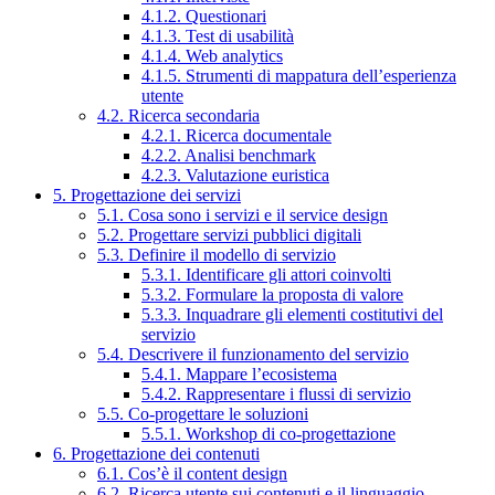
4.1.2. Questionari
4.1.3. Test di usabilità
4.1.4. Web analytics
4.1.5. Strumenti di mappatura dell’esperienza
utente
4.2. Ricerca secondaria
4.2.1. Ricerca documentale
4.2.2. Analisi benchmark
4.2.3. Valutazione euristica
5. Progettazione dei servizi
5.1. Cosa sono i servizi e il service design
5.2. Progettare servizi pubblici digitali
5.3. Definire il modello di servizio
5.3.1. Identificare gli attori coinvolti
5.3.2. Formulare la proposta di valore
5.3.3. Inquadrare gli elementi costitutivi del
servizio
5.4. Descrivere il funzionamento del servizio
5.4.1. Mappare l’ecosistema
5.4.2. Rappresentare i flussi di servizio
5.5. Co-progettare le soluzioni
5.5.1. Workshop di co-progettazione
6. Progettazione dei contenuti
6.1. Cos’è il content design
6.2. Ricerca utente sui contenuti e il linguaggio