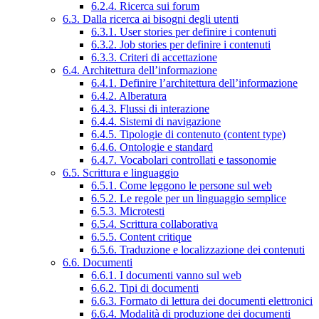
6.2.4. Ricerca sui forum
6.3. Dalla ricerca ai bisogni degli utenti
6.3.1. User stories per definire i contenuti
6.3.2. Job stories per definire i contenuti
6.3.3. Criteri di accettazione
6.4. Architettura dell’informazione
6.4.1. Definire l’architettura dell’informazione
6.4.2. Alberatura
6.4.3. Flussi di interazione
6.4.4. Sistemi di navigazione
6.4.5. Tipologie di contenuto (content type)
6.4.6. Ontologie e standard
6.4.7. Vocabolari controllati e tassonomie
6.5. Scrittura e linguaggio
6.5.1. Come leggono le persone sul web
6.5.2. Le regole per un linguaggio semplice
6.5.3. Microtesti
6.5.4. Scrittura collaborativa
6.5.5. Content critique
6.5.6. Traduzione e localizzazione dei contenuti
6.6. Documenti
6.6.1. I documenti vanno sul web
6.6.2. Tipi di documenti
6.6.3. Formato di lettura dei documenti elettronici
6.6.4. Modalità di produzione dei documenti