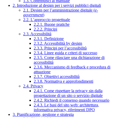
1.3. Contribuisci al manuale
2. Introduzione al design per i servizi pubblici digitali
2.1. Design per l’amministrazione digitale (
e-
government
)
2.2. L’approccio progettuale
2.2.1. Buone pratiche
2.2.2. Principi
2.3. Accessibilità
2.3.1. Definizione
2.3.2. Accessibilità by design
2.3.3. Principi per l’accessibilità
2.3.4. Linee guida e criteri di successo
2.3.5. Come rilasciare una dichiarazione di
accessibilità
2.3.6. Meccanismo di feedback e procedura di
attuazione
2.3.7. Obiettivi accessibilità
2.3.8. Normativa e approfondimenti
2.4. Privacy
2.4.1. Come rispettare la privacy sin dalla
progettazione di un sito o servizio digitale
2.4.2. Richiedi il consenso quando necessario
2.4.3. Le basi del sito web: architettura,
informativa privacy, riferimenti DPO
3. Pianificazione, gestione e strategia