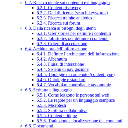
6.2. Ricerca utente sui contenuti e il linguaggio
6.2.1. Content discovery
6.2.2. Dati di ricerca (search keywords)
6.2.3. Ricerca tramite analytics
6.2.4. Ricerca sui forum
6.3. Dalla ricerca ai bisogni degli utenti
6.3.1. User stories per definire i contenuti
6.3.2. Job stories per definire i contenuti
6.3.3. Criteri di accettazione
6.4. Architettura dell’informazione
6.4.1. Definire l’architettura dell’informazione
6.4.2. Alberatura
6.4.3. Flussi di interazione
6.4.4. Sistemi di navigazione
6.4.5. Tipologie di contenuto (content type)
6.4.6. Ontologie e standard
6.4.7. Vocabolari controllati e tassonomie
6.5. Scrittura e linguaggio
6.5.1. Come leggono le persone sul web
6.5.2. Le regole per un linguaggio semplice
6.5.3. Microtesti
6.5.4. Scrittura collaborativa
6.5.5. Content critique
6.5.6. Traduzione e localizzazione dei contenuti
6.6. Documenti