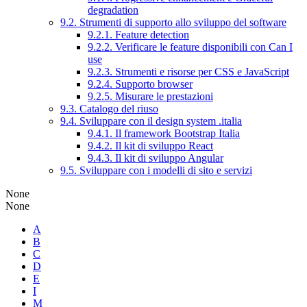
degradation
9.2. Strumenti di supporto allo sviluppo del software
9.2.1. Feature detection
9.2.2. Verificare le feature disponibili con Can I
use
9.2.3. Strumenti e risorse per CSS e JavaScript
9.2.4. Supporto browser
9.2.5. Misurare le prestazioni
9.3. Catalogo del riuso
9.4. Sviluppare con il design system .italia
9.4.1. Il framework Bootstrap Italia
9.4.2. Il kit di sviluppo React
9.4.3. Il kit di sviluppo Angular
9.5. Sviluppare con i modelli di sito e servizi
None
None
A
B
C
D
E
I
M