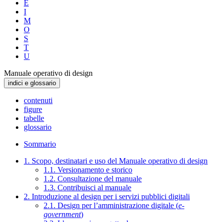
E
I
M
O
S
T
U
Manuale operativo di design
indici e glossario
contenuti
figure
tabelle
glossario
Sommario
1. Scopo, destinatari e uso del Manuale operativo di design
1.1. Versionamento e storico
1.2. Consultazione del manuale
1.3. Contribuisci al manuale
2. Introduzione al design per i servizi pubblici digitali
2.1. Design per l’amministrazione digitale (
e-
government
)