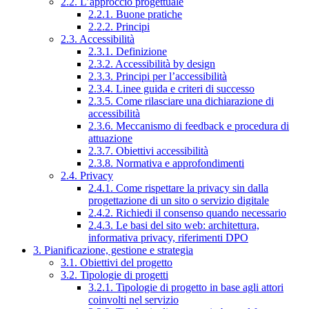
2.2. L’approccio progettuale
2.2.1. Buone pratiche
2.2.2. Principi
2.3. Accessibilità
2.3.1. Definizione
2.3.2. Accessibilità by design
2.3.3. Principi per l’accessibilità
2.3.4. Linee guida e criteri di successo
2.3.5. Come rilasciare una dichiarazione di
accessibilità
2.3.6. Meccanismo di feedback e procedura di
attuazione
2.3.7. Obiettivi accessibilità
2.3.8. Normativa e approfondimenti
2.4. Privacy
2.4.1. Come rispettare la privacy sin dalla
progettazione di un sito o servizio digitale
2.4.2. Richiedi il consenso quando necessario
2.4.3. Le basi del sito web: architettura,
informativa privacy, riferimenti DPO
3. Pianificazione, gestione e strategia
3.1. Obiettivi del progetto
3.2. Tipologie di progetti
3.2.1. Tipologie di progetto in base agli attori
coinvolti nel servizio