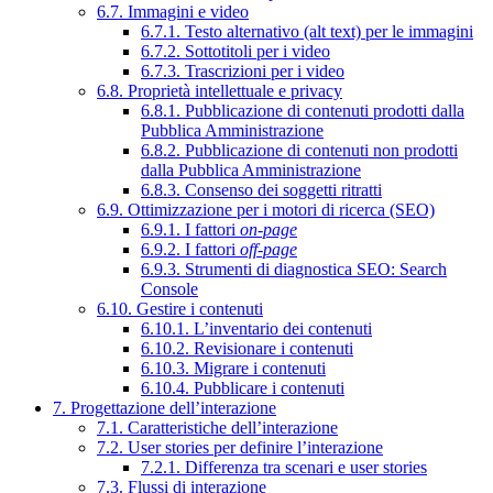
6.7. Immagini e video
6.7.1. Testo alternativo (alt text) per le immagini
6.7.2. Sottotitoli per i video
6.7.3. Trascrizioni per i video
6.8. Proprietà intellettuale e privacy
6.8.1. Pubblicazione di contenuti prodotti dalla
Pubblica Amministrazione
6.8.2. Pubblicazione di contenuti non prodotti
dalla Pubblica Amministrazione
6.8.3. Consenso dei soggetti ritratti
6.9. Ottimizzazione per i motori di ricerca (SEO)
6.9.1. I fattori
on-page
6.9.2. I fattori
off-page
6.9.3. Strumenti di diagnostica SEO: Search
Console
6.10. Gestire i contenuti
6.10.1. L’inventario dei contenuti
6.10.2. Revisionare i contenuti
6.10.3. Migrare i contenuti
6.10.4. Pubblicare i contenuti
7. Progettazione dell’interazione
7.1. Caratteristiche dell’interazione
7.2. User stories per definire l’interazione
7.2.1. Differenza tra scenari e user stories
7.3. Flussi di interazione