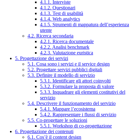
4.1.1. Interviste
4.1.2. Questionari
4.1.3. Test di usabilità
4.1.4. Web analytics
4.1.5. Strumenti di mappatura dell’esperienza
utente
4.2. Ricerca secondaria
4.2.1. Ricerca documentale
4.2.2. Analisi benchmark
4.2.3. Valutazione euristica
5. Progettazione dei servizi
5.1. Cosa sono i servizi e il service design
5.2. Progettare servizi pubblici digitali
5.3. Definire il modello di servizio
5.3.1. Identificare gli attori coinvolti
5.3.2. Formulare la proposta di valore
5.3.3. Inquadrare gli elementi costitutivi del
servizio
5.4. Descrivere il funzionamento del servizio
5.4.1. Mappare l’ecosistema
5.4.2. Rappresentare i flussi di servizio
5.5. Co-progettare le soluzioni
5.5.1. Workshop di co-progettazione
6. Progettazione dei contenuti
6.1. Cos’è il content design