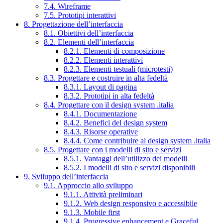
7.4. Wireframe
7.5. Prototipi interattivi
8. Progettazione dell’interfaccia
8.1. Obiettivi dell’interfaccia
8.2. Elementi dell’interfaccia
8.2.1. Elementi di composizione
8.2.2. Elementi interattivi
8.2.3. Elementi testuali (microtesti)
8.3. Progettare e costruire in alta fedeltà
8.3.1. Layout di pagina
8.3.2. Prototipi in alta fedeltà
8.4. Progettare con il design system .italia
8.4.1. Documentazione
8.4.2. Benefici del design system
8.4.3. Risorse operative
8.4.4. Come contribuire al design system .italia
8.5. Progettare con i modelli di sito e servizi
8.5.1. Vantaggi dell’utilizzo dei modelli
8.5.2. I modelli di sito e servizi disponibili
9. Sviluppo dell’interfaccia
9.1. Approccio allo sviluppo
9.1.1. Attività preliminari
9.1.2. Web design responsivo e accessibile
9.1.3. Mobile first
9.1.4. Progressive enhancement e Graceful