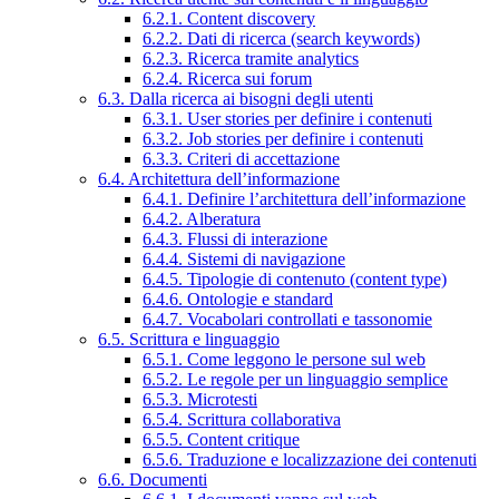
6.2.1. Content discovery
6.2.2. Dati di ricerca (search keywords)
6.2.3. Ricerca tramite analytics
6.2.4. Ricerca sui forum
6.3. Dalla ricerca ai bisogni degli utenti
6.3.1. User stories per definire i contenuti
6.3.2. Job stories per definire i contenuti
6.3.3. Criteri di accettazione
6.4. Architettura dell’informazione
6.4.1. Definire l’architettura dell’informazione
6.4.2. Alberatura
6.4.3. Flussi di interazione
6.4.4. Sistemi di navigazione
6.4.5. Tipologie di contenuto (content type)
6.4.6. Ontologie e standard
6.4.7. Vocabolari controllati e tassonomie
6.5. Scrittura e linguaggio
6.5.1. Come leggono le persone sul web
6.5.2. Le regole per un linguaggio semplice
6.5.3. Microtesti
6.5.4. Scrittura collaborativa
6.5.5. Content critique
6.5.6. Traduzione e localizzazione dei contenuti
6.6. Documenti