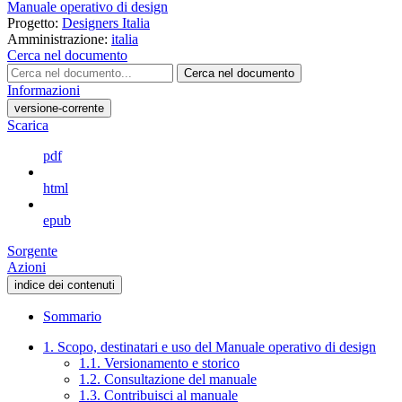
Manuale operativo di design
Progetto:
Designers Italia
Amministrazione:
italia
Cerca nel documento
Cerca nel documento
Informazioni
versione-corrente
Scarica
pdf
html
epub
Sorgente
Azioni
indice dei contenuti
Sommario
1. Scopo, destinatari e uso del Manuale operativo di design
1.1. Versionamento e storico
1.2. Consultazione del manuale
1.3. Contribuisci al manuale