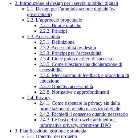
2. Introduzione al design per i servizi pubblici digitali
2.1. Design per l’amministrazione digitale (
e-
government
)
2.2. L’approccio progettuale
2.2.1. Buone pratiche
2.2.2. Principi
2.3. Accessibilità
2.3.1. Definizione
2.3.2. Accessibilità by design
2.3.3. Principi per l’accessibilità
2.3.4. Linee guida e criteri di successo
2.3.5. Come rilasciare una dichiarazione di
accessibilità
2.3.6. Meccanismo di feedback e procedura di
attuazione
2.3.7. Obiettivi accessibilità
2.3.8. Normativa e approfondimenti
2.4. Privacy
2.4.1. Come rispettare la privacy sin dalla
progettazione di un sito o servizio digitale
2.4.2. Richiedi il consenso quando necessario
2.4.3. Le basi del sito web: architettura,
informativa privacy, riferimenti DPO
3. Pianificazione, gestione e strategia
3.1. Obiettivi del progetto