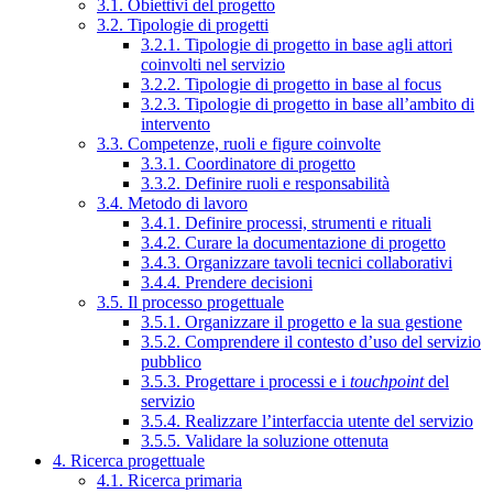
3.1. Obiettivi del progetto
3.2. Tipologie di progetti
3.2.1. Tipologie di progetto in base agli attori
coinvolti nel servizio
3.2.2. Tipologie di progetto in base al focus
3.2.3. Tipologie di progetto in base all’ambito di
intervento
3.3. Competenze, ruoli e figure coinvolte
3.3.1. Coordinatore di progetto
3.3.2. Definire ruoli e responsabilità
3.4. Metodo di lavoro
3.4.1. Definire processi, strumenti e rituali
3.4.2. Curare la documentazione di progetto
3.4.3. Organizzare tavoli tecnici collaborativi
3.4.4. Prendere decisioni
3.5. Il processo progettuale
3.5.1. Organizzare il progetto e la sua gestione
3.5.2. Comprendere il contesto d’uso del servizio
pubblico
3.5.3. Progettare i processi e i
touchpoint
del
servizio
3.5.4. Realizzare l’interfaccia utente del servizio
3.5.5. Validare la soluzione ottenuta
4. Ricerca progettuale
4.1. Ricerca primaria