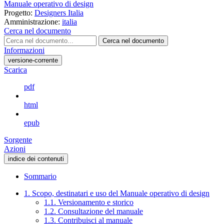
Manuale operativo di design
Progetto:
Designers Italia
Amministrazione:
italia
Cerca nel documento
Cerca nel documento
Informazioni
versione-corrente
Scarica
pdf
html
epub
Sorgente
Azioni
indice dei contenuti
Sommario
1. Scopo, destinatari e uso del Manuale operativo di design
1.1. Versionamento e storico
1.2. Consultazione del manuale
1.3. Contribuisci al manuale