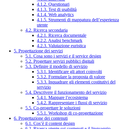
4.1.2. Questionari
4.1.3. Test di usabilità
4.1.4. Web analytics
4.1.5. Strumenti di mappatura dell’esperienza
utente
4.2. Ricerca secondaria
4.2.1. Ricerca documentale
4.2.2. Analisi benchmark
4.2.3. Valutazione euristica
5. Progettazione dei servizi
5.1. Cosa sono i servizi e il service design
5.2. Progettare servizi pubblici digitali
5.3. Definire il modello di servizio
5.3.1. Identificare gli attori coinvolti
5.3.2. Formulare la proposta di valore
5.3.3. Inquadrare gli elementi costitutivi del
servizio
5.4. Descrivere il funzionamento del servizio
5.4.1. Mappare l’ecosistema
5.4.2. Rappresentare i flussi di servizio
5.5. Co-progettare le soluzioni
5.5.1. Workshop di co-progettazione
6. Progettazione dei contenuti
6.1. Cos’è il content design
6.2. Ricerca utente sui contenuti e il linguaggio