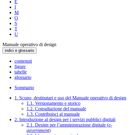
E
I
M
O
S
T
U
Manuale operativo di design
indici e glossario
contenuti
figure
tabelle
glossario
Sommario
1. Scopo, destinatari e uso del Manuale operativo di design
1.1. Versionamento e storico
1.2. Consultazione del manuale
1.3. Contribuisci al manuale
2. Introduzione al design per i servizi pubblici digitali
2.1. Design per l’amministrazione digitale (
e-
government
)