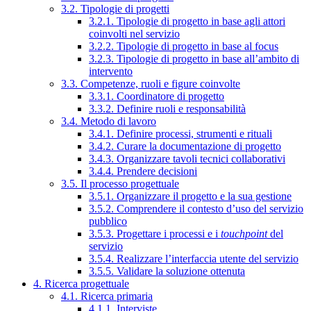
3.2. Tipologie di progetti
3.2.1. Tipologie di progetto in base agli attori
coinvolti nel servizio
3.2.2. Tipologie di progetto in base al focus
3.2.3. Tipologie di progetto in base all’ambito di
intervento
3.3. Competenze, ruoli e figure coinvolte
3.3.1. Coordinatore di progetto
3.3.2. Definire ruoli e responsabilità
3.4. Metodo di lavoro
3.4.1. Definire processi, strumenti e rituali
3.4.2. Curare la documentazione di progetto
3.4.3. Organizzare tavoli tecnici collaborativi
3.4.4. Prendere decisioni
3.5. Il processo progettuale
3.5.1. Organizzare il progetto e la sua gestione
3.5.2. Comprendere il contesto d’uso del servizio
pubblico
3.5.3. Progettare i processi e i
touchpoint
del
servizio
3.5.4. Realizzare l’interfaccia utente del servizio
3.5.5. Validare la soluzione ottenuta
4. Ricerca progettuale
4.1. Ricerca primaria
4.1.1. Interviste