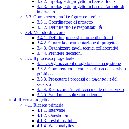
3.2.2. Tipologie di progetto in base al focus
3.2.3. Tipologie di progetto in base all’ambito di
intervento
3.3. Competenze, ruoli e figure coinvolte
3.3.1. Coordinatore di progetto
3.3.2. Definire ruoli e responsabilità
3.4. Metodo di lavoro
3.4.1. Definire processi, strumenti e rituali
3.4.2. Curare la documentazione di progetto
3.4.3. Organizzare tavoli tecnici collaborativi
3.4.4. Prendere decisioni
3.5. Il processo progettuale
3.5.1. Organizzare il progetto e la sua gestione
3.5.2. Comprendere il contesto d’uso del servizio
pubblico
3.5.3. Progettare i processi e i
touchpoint
del
servizio
3.5.4. Realizzare l’interfaccia utente del servizio
3.5.5. Validare la soluzione ottenuta
4. Ricerca progettuale
4.1. Ricerca primaria
4.1.1. Interviste
4.1.2. Questionari
4.1.3. Test di usabilità
4.1.4. Web analytics