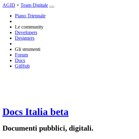
AGID
+
Team Digitale
Piano Triennale
Le community
Developers
Designers
Gli strumenti
Forum
Docs
GitHub
Docs Italia
beta
Documenti pubblici, digitali.