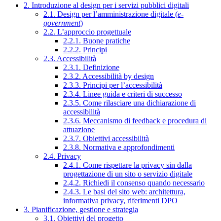
2. Introduzione al design per i servizi pubblici digitali
2.1. Design per l’amministrazione digitale (
e-
government
)
2.2. L’approccio progettuale
2.2.1. Buone pratiche
2.2.2. Principi
2.3. Accessibilità
2.3.1. Definizione
2.3.2. Accessibilità by design
2.3.3. Principi per l’accessibilità
2.3.4. Linee guida e criteri di successo
2.3.5. Come rilasciare una dichiarazione di
accessibilità
2.3.6. Meccanismo di feedback e procedura di
attuazione
2.3.7. Obiettivi accessibilità
2.3.8. Normativa e approfondimenti
2.4. Privacy
2.4.1. Come rispettare la privacy sin dalla
progettazione di un sito o servizio digitale
2.4.2. Richiedi il consenso quando necessario
2.4.3. Le basi del sito web: architettura,
informativa privacy, riferimenti DPO
3. Pianificazione, gestione e strategia
3.1. Obiettivi del progetto