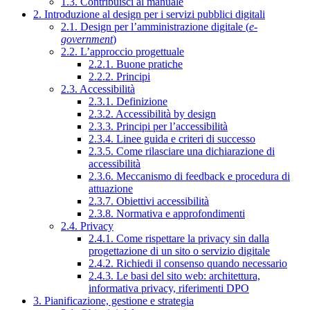
1.3. Contribuisci al manuale
2. Introduzione al design per i servizi pubblici digitali
2.1. Design per l’amministrazione digitale (
e-
government
)
2.2. L’approccio progettuale
2.2.1. Buone pratiche
2.2.2. Principi
2.3. Accessibilità
2.3.1. Definizione
2.3.2. Accessibilità by design
2.3.3. Principi per l’accessibilità
2.3.4. Linee guida e criteri di successo
2.3.5. Come rilasciare una dichiarazione di
accessibilità
2.3.6. Meccanismo di feedback e procedura di
attuazione
2.3.7. Obiettivi accessibilità
2.3.8. Normativa e approfondimenti
2.4. Privacy
2.4.1. Come rispettare la privacy sin dalla
progettazione di un sito o servizio digitale
2.4.2. Richiedi il consenso quando necessario
2.4.3. Le basi del sito web: architettura,
informativa privacy, riferimenti DPO
3. Pianificazione, gestione e strategia