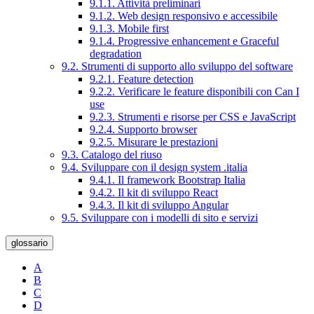
9.1.1. Attività preliminari
9.1.2. Web design responsivo e accessibile
9.1.3. Mobile first
9.1.4. Progressive enhancement e Graceful
degradation
9.2. Strumenti di supporto allo sviluppo del software
9.2.1. Feature detection
9.2.2. Verificare le feature disponibili con Can I
use
9.2.3. Strumenti e risorse per CSS e JavaScript
9.2.4. Supporto browser
9.2.5. Misurare le prestazioni
9.3. Catalogo del riuso
9.4. Sviluppare con il design system .italia
9.4.1. Il framework Bootstrap Italia
9.4.2. Il kit di sviluppo React
9.4.3. Il kit di sviluppo Angular
9.5. Sviluppare con i modelli di sito e servizi
glossario
A
B
C
D