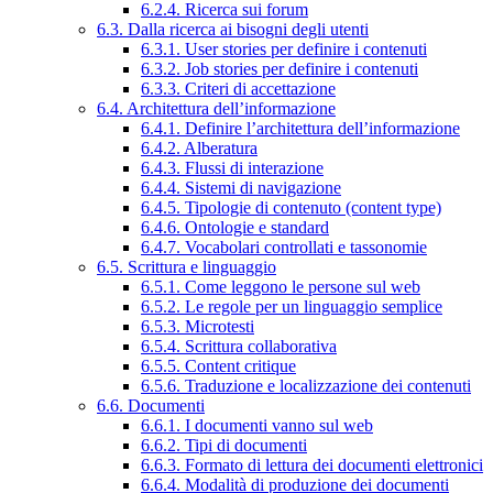
6.2.4. Ricerca sui forum
6.3. Dalla ricerca ai bisogni degli utenti
6.3.1. User stories per definire i contenuti
6.3.2. Job stories per definire i contenuti
6.3.3. Criteri di accettazione
6.4. Architettura dell’informazione
6.4.1. Definire l’architettura dell’informazione
6.4.2. Alberatura
6.4.3. Flussi di interazione
6.4.4. Sistemi di navigazione
6.4.5. Tipologie di contenuto (content type)
6.4.6. Ontologie e standard
6.4.7. Vocabolari controllati e tassonomie
6.5. Scrittura e linguaggio
6.5.1. Come leggono le persone sul web
6.5.2. Le regole per un linguaggio semplice
6.5.3. Microtesti
6.5.4. Scrittura collaborativa
6.5.5. Content critique
6.5.6. Traduzione e localizzazione dei contenuti
6.6. Documenti
6.6.1. I documenti vanno sul web
6.6.2. Tipi di documenti
6.6.3. Formato di lettura dei documenti elettronici
6.6.4. Modalità di produzione dei documenti