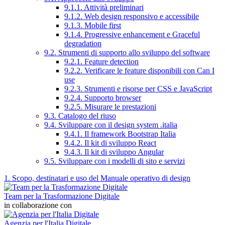
9.1.1. Attività preliminari
9.1.2. Web design responsivo e accessibile
9.1.3. Mobile first
9.1.4. Progressive enhancement e Graceful
degradation
9.2. Strumenti di supporto allo sviluppo del software
9.2.1. Feature detection
9.2.2. Verificare le feature disponibili con Can I
use
9.2.3. Strumenti e risorse per CSS e JavaScript
9.2.4. Supporto browser
9.2.5. Misurare le prestazioni
9.3. Catalogo del riuso
9.4. Sviluppare con il design system .italia
9.4.1. Il framework Bootstrap Italia
9.4.2. Il kit di sviluppo React
9.4.3. Il kit di sviluppo Angular
9.5. Sviluppare con i modelli di sito e servizi
1. Scopo, destinatari e uso del Manuale operativo di design
Team per la Trasformazione Digitale
in collaborazione con
Agenzia per l'Italia Digitale