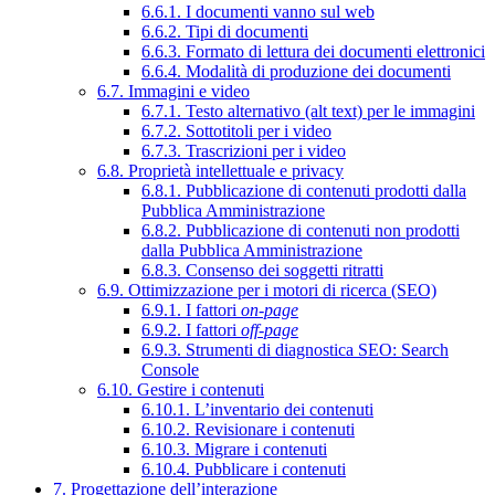
6.6.1. I documenti vanno sul web
6.6.2. Tipi di documenti
6.6.3. Formato di lettura dei documenti elettronici
6.6.4. Modalità di produzione dei documenti
6.7. Immagini e video
6.7.1. Testo alternativo (alt text) per le immagini
6.7.2. Sottotitoli per i video
6.7.3. Trascrizioni per i video
6.8. Proprietà intellettuale e privacy
6.8.1. Pubblicazione di contenuti prodotti dalla
Pubblica Amministrazione
6.8.2. Pubblicazione di contenuti non prodotti
dalla Pubblica Amministrazione
6.8.3. Consenso dei soggetti ritratti
6.9. Ottimizzazione per i motori di ricerca (SEO)
6.9.1. I fattori
on-page
6.9.2. I fattori
off-page
6.9.3. Strumenti di diagnostica SEO: Search
Console
6.10. Gestire i contenuti
6.10.1. L’inventario dei contenuti
6.10.2. Revisionare i contenuti
6.10.3. Migrare i contenuti
6.10.4. Pubblicare i contenuti
7. Progettazione dell’interazione