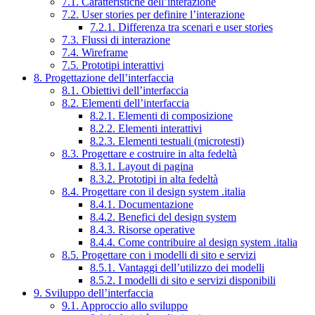
7.1. Caratteristiche dell’interazione
7.2. User stories per definire l’interazione
7.2.1. Differenza tra scenari e user stories
7.3. Flussi di interazione
7.4. Wireframe
7.5. Prototipi interattivi
8. Progettazione dell’interfaccia
8.1. Obiettivi dell’interfaccia
8.2. Elementi dell’interfaccia
8.2.1. Elementi di composizione
8.2.2. Elementi interattivi
8.2.3. Elementi testuali (microtesti)
8.3. Progettare e costruire in alta fedeltà
8.3.1. Layout di pagina
8.3.2. Prototipi in alta fedeltà
8.4. Progettare con il design system .italia
8.4.1. Documentazione
8.4.2. Benefici del design system
8.4.3. Risorse operative
8.4.4. Come contribuire al design system .italia
8.5. Progettare con i modelli di sito e servizi
8.5.1. Vantaggi dell’utilizzo dei modelli
8.5.2. I modelli di sito e servizi disponibili
9. Sviluppo dell’interfaccia
9.1. Approccio allo sviluppo