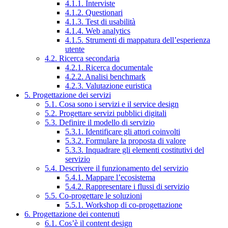
4.1.1. Interviste
4.1.2. Questionari
4.1.3. Test di usabilità
4.1.4. Web analytics
4.1.5. Strumenti di mappatura dell’esperienza
utente
4.2. Ricerca secondaria
4.2.1. Ricerca documentale
4.2.2. Analisi benchmark
4.2.3. Valutazione euristica
5. Progettazione dei servizi
5.1. Cosa sono i servizi e il service design
5.2. Progettare servizi pubblici digitali
5.3. Definire il modello di servizio
5.3.1. Identificare gli attori coinvolti
5.3.2. Formulare la proposta di valore
5.3.3. Inquadrare gli elementi costitutivi del
servizio
5.4. Descrivere il funzionamento del servizio
5.4.1. Mappare l’ecosistema
5.4.2. Rappresentare i flussi di servizio
5.5. Co-progettare le soluzioni
5.5.1. Workshop di co-progettazione
6. Progettazione dei contenuti
6.1. Cos’è il content design