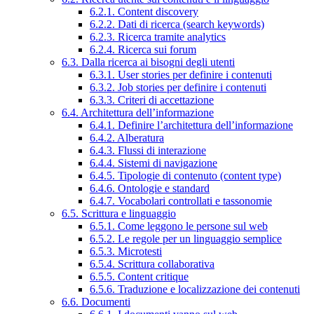
6.2.1. Content discovery
6.2.2. Dati di ricerca (search keywords)
6.2.3. Ricerca tramite analytics
6.2.4. Ricerca sui forum
6.3. Dalla ricerca ai bisogni degli utenti
6.3.1. User stories per definire i contenuti
6.3.2. Job stories per definire i contenuti
6.3.3. Criteri di accettazione
6.4. Architettura dell’informazione
6.4.1. Definire l’architettura dell’informazione
6.4.2. Alberatura
6.4.3. Flussi di interazione
6.4.4. Sistemi di navigazione
6.4.5. Tipologie di contenuto (content type)
6.4.6. Ontologie e standard
6.4.7. Vocabolari controllati e tassonomie
6.5. Scrittura e linguaggio
6.5.1. Come leggono le persone sul web
6.5.2. Le regole per un linguaggio semplice
6.5.3. Microtesti
6.5.4. Scrittura collaborativa
6.5.5. Content critique
6.5.6. Traduzione e localizzazione dei contenuti
6.6. Documenti