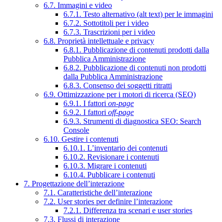
6.7. Immagini e video
6.7.1. Testo alternativo (alt text) per le immagini
6.7.2. Sottotitoli per i video
6.7.3. Trascrizioni per i video
6.8. Proprietà intellettuale e privacy
6.8.1. Pubblicazione di contenuti prodotti dalla
Pubblica Amministrazione
6.8.2. Pubblicazione di contenuti non prodotti
dalla Pubblica Amministrazione
6.8.3. Consenso dei soggetti ritratti
6.9. Ottimizzazione per i motori di ricerca (SEO)
6.9.1. I fattori
on-page
6.9.2. I fattori
off-page
6.9.3. Strumenti di diagnostica SEO: Search
Console
6.10. Gestire i contenuti
6.10.1. L’inventario dei contenuti
6.10.2. Revisionare i contenuti
6.10.3. Migrare i contenuti
6.10.4. Pubblicare i contenuti
7. Progettazione dell’interazione
7.1. Caratteristiche dell’interazione
7.2. User stories per definire l’interazione
7.2.1. Differenza tra scenari e user stories
7.3. Flussi di interazione