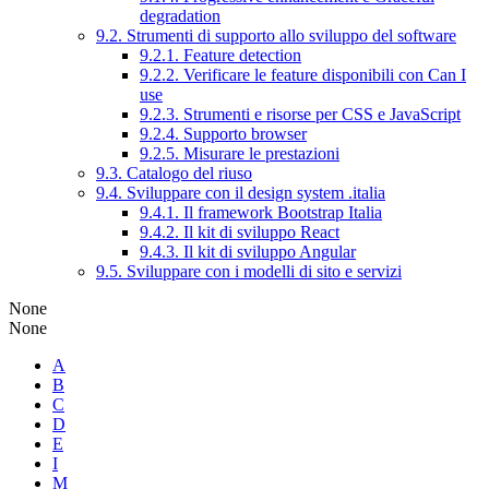
degradation
9.2. Strumenti di supporto allo sviluppo del software
9.2.1. Feature detection
9.2.2. Verificare le feature disponibili con Can I
use
9.2.3. Strumenti e risorse per CSS e JavaScript
9.2.4. Supporto browser
9.2.5. Misurare le prestazioni
9.3. Catalogo del riuso
9.4. Sviluppare con il design system .italia
9.4.1. Il framework Bootstrap Italia
9.4.2. Il kit di sviluppo React
9.4.3. Il kit di sviluppo Angular
9.5. Sviluppare con i modelli di sito e servizi
None
None
A
B
C
D
E
I
M