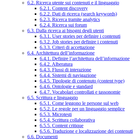
6.2. Ricerca utente sui contenuti e il linguaggio
6.2.1. Content discovery
6.2.2. Dati di ricerca (search keywords)
6.2.3. Ricerca tramite analytics
6.2.4. Ricerca sui forum
6.3. Dalla ricerca ai bisogni degli utenti
6.3.1. User stories per definire i contenuti
6.3.2. Job stories per definire i contenuti
6.3.3. Criteri di accettazione
6.4. Architettura dell’informazione
6.4.1. Definire l’architettura dell’informazione
6.4.2. Alberatura
6.4.3. Flussi di interazione
6.4.4. Sistemi di navigazione
6.4.5. Tipologie di contenuto (content type)
6.4.6. Ontologie e standard
6.4.7. Vocabolari controllati e tassonomie
6.5. Scrittura e linguaggio
6.5.1. Come leggono le persone sul web
6.5.2. Le regole per un linguaggio semplice
6.5.3. Microtesti
6.5.4. Scrittura collaborativa
6.5.5. Content critique
6.5.6. Traduzione e localizzazione dei contenuti
6.6. Documenti