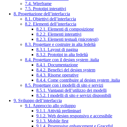
7.4. Wireframe
7.5. Prototipi interattivi
8. Progettazione dell’interfaccia
8.1. Obiettivi dell’interfaccia
8.2. Elementi dell’interfaccia
8.2.1. Elementi di composizione
8.2.2. Elementi interattivi
8.2.3. Elementi testuali (microtesti)
8.3. Progettare e costruire in alta fedeltà
8.3.1. Layout di pagina
8.3.2. Prototipi in alta fedeltà
8.4. Progettare con il design system .italia
8.4.1. Documentazione
8.4.2. Benefici del design system
8.4.3. Risorse operative
8.4.4. Come contribuire al design system .italia
8.5. Progettare con i modelli di sito e servizi
8.5.1. Vantaggi dell’utilizzo dei modelli
8.5.2. I modelli di sito e servizi disponibili
9. Sviluppo dell’interfaccia
9.1. Approccio allo sviluppo
9.1.1. Attività preliminari
9.1.2. Web design responsivo e accessibile
9.1.3. Mobile first
9.1.4. Progressive enhancement e Graceful