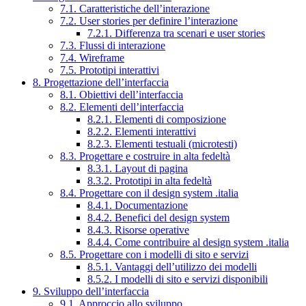
7.1. Caratteristiche dell’interazione
7.2. User stories per definire l’interazione
7.2.1. Differenza tra scenari e user stories
7.3. Flussi di interazione
7.4. Wireframe
7.5. Prototipi interattivi
8. Progettazione dell’interfaccia
8.1. Obiettivi dell’interfaccia
8.2. Elementi dell’interfaccia
8.2.1. Elementi di composizione
8.2.2. Elementi interattivi
8.2.3. Elementi testuali (microtesti)
8.3. Progettare e costruire in alta fedeltà
8.3.1. Layout di pagina
8.3.2. Prototipi in alta fedeltà
8.4. Progettare con il design system .italia
8.4.1. Documentazione
8.4.2. Benefici del design system
8.4.3. Risorse operative
8.4.4. Come contribuire al design system .italia
8.5. Progettare con i modelli di sito e servizi
8.5.1. Vantaggi dell’utilizzo dei modelli
8.5.2. I modelli di sito e servizi disponibili
9. Sviluppo dell’interfaccia
9.1. Approccio allo sviluppo