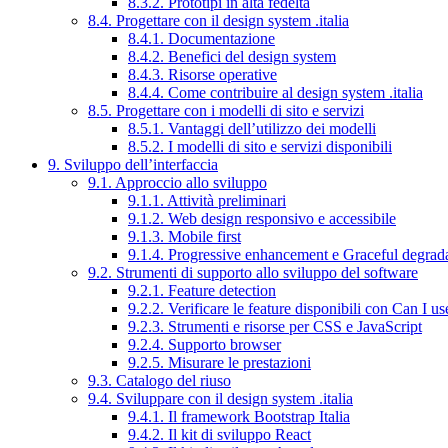
8.3.2. Prototipi in alta fedeltà
8.4. Progettare con il design system .italia
8.4.1. Documentazione
8.4.2. Benefici del design system
8.4.3. Risorse operative
8.4.4. Come contribuire al design system .italia
8.5. Progettare con i modelli di sito e servizi
8.5.1. Vantaggi dell’utilizzo dei modelli
8.5.2. I modelli di sito e servizi disponibili
9. Sviluppo dell’interfaccia
9.1. Approccio allo sviluppo
9.1.1. Attività preliminari
9.1.2. Web design responsivo e accessibile
9.1.3. Mobile first
9.1.4. Progressive enhancement e Graceful degrad
9.2. Strumenti di supporto allo sviluppo del software
9.2.1. Feature detection
9.2.2. Verificare le feature disponibili con Can I us
9.2.3. Strumenti e risorse per CSS e JavaScript
9.2.4. Supporto browser
9.2.5. Misurare le prestazioni
9.3. Catalogo del riuso
9.4. Sviluppare con il design system .italia
9.4.1. Il framework Bootstrap Italia
9.4.2. Il kit di sviluppo React