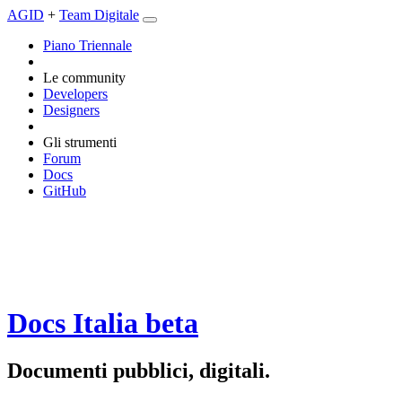
AGID
+
Team Digitale
Piano Triennale
Le community
Developers
Designers
Gli strumenti
Forum
Docs
GitHub
Docs Italia
beta
Documenti pubblici, digitali.