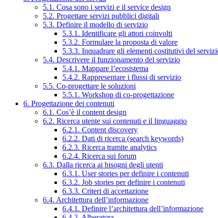
5.1. Cosa sono i servizi e il service design
5.2. Progettare servizi pubblici digitali
5.3. Definire il modello di servizio
5.3.1. Identificare gli attori coinvolti
5.3.2. Formulare la proposta di valore
5.3.3. Inquadrare gli elementi costitutivi del serviz
5.4. Descrivere il funzionamento del servizio
5.4.1. Mappare l’ecosistema
5.4.2. Rappresentare i flussi di servizio
5.5. Co-progettare le soluzioni
5.5.1. Workshop di co-progettazione
6. Progettazione dei contenuti
6.1. Cos’è il content design
6.2. Ricerca utente sui contenuti e il linguaggio
6.2.1. Content discovery
6.2.2. Dati di ricerca (search keywords)
6.2.3. Ricerca tramite analytics
6.2.4. Ricerca sui forum
6.3. Dalla ricerca ai bisogni degli utenti
6.3.1. User stories per definire i contenuti
6.3.2. Job stories per definire i contenuti
6.3.3. Criteri di accettazione
6.4. Architettura dell’informazione
6.4.1. Definire l’architettura dell’informazione
6.4.2. Alberatura