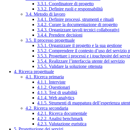
3.3.1. Coordinatore di progetto
3.3.2. Definire ruoli e responsabilità
3.4. Metodo di lavoro
3.4.1. Definire processi, strumenti e rituali
3.4.2. Curare la documentazione di progetto
3.4.3. Organizzare tavoli tecnici collaborativi
3.4.4. Prendere decisioni
3.5. Il processo progettuale
3.5.1. Organizzare il progetto e la sua gestione
3.5.2. Comprendere il contesto d’uso del servizio 
3.5.3. Progettare i processi e i
touchpoint
del servi
3.5.4. Realizzare l’interfaccia utente del servizio
3.5.5. Validare la soluzione ottenuta
4. Ricerca progettuale
4.1. Ricerca primaria
4.1.1. Interviste
4.1.2. Questionari
4.1.3. Test di usabilità
4.1.4. Web analytics
4.1.5. Strumenti di mappatura dell’esperienza uten
4.2. Ricerca secondaria
4.2.1. Ricerca documentale
4.2.2. Analisi benchmark
4.2.3. Valutazione euristica
5. Progettazione dei servizi