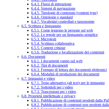
6.4.3. Flussi di interazione
6.4.4. Sistemi di navigazione
6.4.5. Tipologie di contenuto (content type)
6.4.6. Ontologie e standard
6.4.7. Vocabolari controllati e tassonomie
6.5. Scrittura e linguaggio
6.5.1. Come leggono le persone sul web
6.5.2. Le regole per un linguaggio semplice
6.5.3. Microtesti
6.5.4. Scrittura collaborativa
6.5.5. Content critique
6.5.6. Traduzione e localizzazione dei contenuti
6.6. Documenti
6.6.1. I documenti vanno sul web
6.6.2. Tipi di documenti
6.6.3. Formato di lettura dei documenti elettronici
6.6.4. Modalità di produzione dei documenti
6.7. Immagini e video
6.7.1. Testo alternativo (alt text) per le immagini
6.7.2. Sottotitoli per i video
6.7.3. Trascrizioni per i video
6.8. Proprietà intellettuale e privacy
6.8.1. Pubblicazione di contenuti prodotti dalla P
6.8.2. Pubblicazione di contenuti non prodotti dal