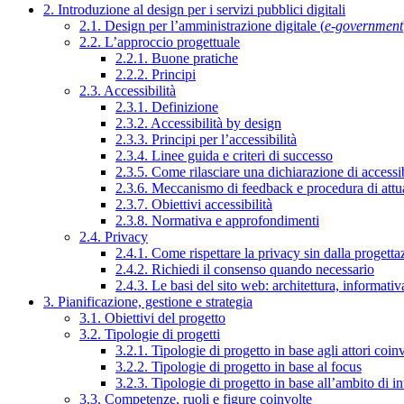
2. Introduzione al design per i servizi pubblici digitali
2.1. Design per l’amministrazione digitale (
e-government
2.2. L’approccio progettuale
2.2.1. Buone pratiche
2.2.2. Principi
2.3. Accessibilità
2.3.1. Definizione
2.3.2. Accessibilità by design
2.3.3. Principi per l’accessibilità
2.3.4. Linee guida e criteri di successo
2.3.5. Come rilasciare una dichiarazione di accessib
2.3.6. Meccanismo di feedback e procedura di attu
2.3.7. Obiettivi accessibilità
2.3.8. Normativa e approfondimenti
2.4. Privacy
2.4.1. Come rispettare la privacy sin dalla progettaz
2.4.2. Richiedi il consenso quando necessario
2.4.3. Le basi del sito web: architettura, informati
3. Pianificazione, gestione e strategia
3.1. Obiettivi del progetto
3.2. Tipologie di progetti
3.2.1. Tipologie di progetto in base agli attori coinv
3.2.2. Tipologie di progetto in base al focus
3.2.3. Tipologie di progetto in base all’ambito di i
3.3. Competenze, ruoli e figure coinvolte