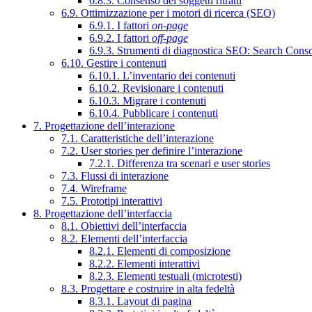
6.8.3. Consenso dei soggetti ritratti
6.9. Ottimizzazione per i motori di ricerca (SEO)
6.9.1. I fattori
on-page
6.9.2. I fattori
off-page
6.9.3. Strumenti di diagnostica SEO: Search Cons
6.10. Gestire i contenuti
6.10.1. L’inventario dei contenuti
6.10.2. Revisionare i contenuti
6.10.3. Migrare i contenuti
6.10.4. Pubblicare i contenuti
7. Progettazione dell’interazione
7.1. Caratteristiche dell’interazione
7.2. User stories per definire l’interazione
7.2.1. Differenza tra scenari e user stories
7.3. Flussi di interazione
7.4. Wireframe
7.5. Prototipi interattivi
8. Progettazione dell’interfaccia
8.1. Obiettivi dell’interfaccia
8.2. Elementi dell’interfaccia
8.2.1. Elementi di composizione
8.2.2. Elementi interattivi
8.2.3. Elementi testuali (microtesti)
8.3. Progettare e costruire in alta fedeltà
8.3.1. Layout di pagina