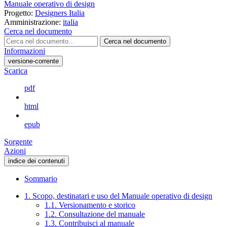
Manuale operativo di design
Progetto:
Designers Italia
Amministrazione:
italia
Cerca nel documento
Cerca nel documento
Informazioni
versione-corrente
Scarica
pdf
html
epub
Sorgente
Azioni
indice dei contenuti
Sommario
1. Scopo, destinatari e uso del Manuale operativo di design
1.1. Versionamento e storico
1.2. Consultazione del manuale
1.3. Contribuisci al manuale