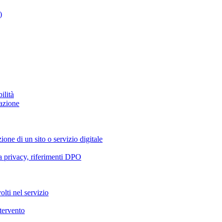
)
ilità
azione
ione di un sito o servizio digitale
va privacy, riferimenti DPO
olti nel servizio
ntervento