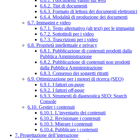
6.6.1. I documenti vanno sul web
6.6.2. Tipi di documenti
6.6.3. Formato di lettura dei documenti elettronici
6.6.4. Modalità di produzione dei documenti
6.7. Immagini e video
6.7.1. Testo alternativo (alt text) per le immagini
6.7.2. Sottotitoli per i video
6.7.3. Trascrizioni per i video
6.8. Proprietà intellettuale e privacy
6.8.1. Pubblicazione di contenuti prodotti dalla
Pubblica Amministrazione
6.8.2. Pubblicazione di contenuti non prodotti
dalla Pubblica Amministrazione
6.8.3. Consenso dei soggetti ritratti
6.9. Ottimizzazione per i motori di ricerca (SEO)
6.9.1. I fattori
on-page
6.9.2. I fattori
off-page
6.9.3. Strumenti di diagnostica SEO: Search
Console
6.10. Gestire i contenuti
6.10.1. L’inventario dei contenuti
6.10.2. Revisionare i contenuti
6.10.3. Migrare i contenuti
6.10.4. Pubblicare i contenuti
7. Progettazione dell’interazione