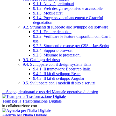
9.1.1. Attività preliminari
9.1.2. Web design responsivo e accessibile
9.1.3. Mobile first
9.1.4. Progressive enhancement e Graceful
degradation
9.2. Strumenti di supporto allo sviluppo del software
9.2.1. Feature detection
9.2.2. Verificare le feature disponibili con Can I
use
9.2.3. Strumenti e risorse per CSS e JavaScript
9.2.4. Supporto browser
9.2.5. Misurare le prestazioni
9.3. Catalogo del riuso
9.4. Sviluppare con il design system .italia
9.4.1. Il framework Bootstrap Italia
9.4.2. Il kit di sviluppo React
9.4.3. Il kit di sviluppo Angular
9.5. Sviluppare con i modelli di sito e servizi
1. Scopo, destinatari e uso del Manuale operativo di design
Team per la Trasformazione Digitale
in collaborazione con
Agenzia per l'Italia Digitale