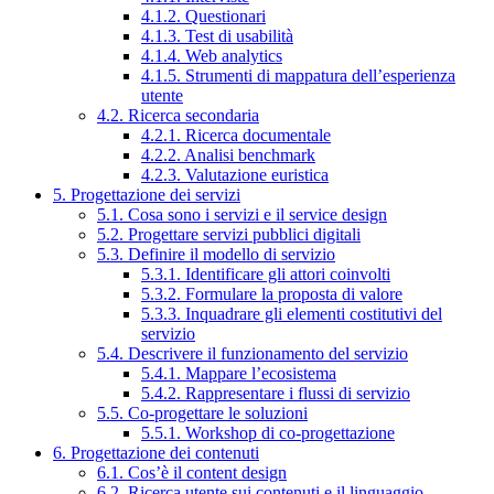
4.1.2. Questionari
4.1.3. Test di usabilità
4.1.4. Web analytics
4.1.5. Strumenti di mappatura dell’esperienza
utente
4.2. Ricerca secondaria
4.2.1. Ricerca documentale
4.2.2. Analisi benchmark
4.2.3. Valutazione euristica
5. Progettazione dei servizi
5.1. Cosa sono i servizi e il service design
5.2. Progettare servizi pubblici digitali
5.3. Definire il modello di servizio
5.3.1. Identificare gli attori coinvolti
5.3.2. Formulare la proposta di valore
5.3.3. Inquadrare gli elementi costitutivi del
servizio
5.4. Descrivere il funzionamento del servizio
5.4.1. Mappare l’ecosistema
5.4.2. Rappresentare i flussi di servizio
5.5. Co-progettare le soluzioni
5.5.1. Workshop di co-progettazione
6. Progettazione dei contenuti
6.1. Cos’è il content design
6.2. Ricerca utente sui contenuti e il linguaggio