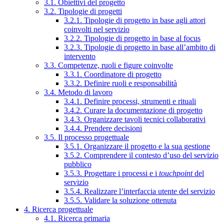
3.1. Obiettivi del progetto
3.2. Tipologie di progetti
3.2.1. Tipologie di progetto in base agli attori
coinvolti nel servizio
3.2.2. Tipologie di progetto in base al focus
3.2.3. Tipologie di progetto in base all’ambito di
intervento
3.3. Competenze, ruoli e figure coinvolte
3.3.1. Coordinatore di progetto
3.3.2. Definire ruoli e responsabilità
3.4. Metodo di lavoro
3.4.1. Definire processi, strumenti e rituali
3.4.2. Curare la documentazione di progetto
3.4.3. Organizzare tavoli tecnici collaborativi
3.4.4. Prendere decisioni
3.5. Il processo progettuale
3.5.1. Organizzare il progetto e la sua gestione
3.5.2. Comprendere il contesto d’uso del servizio
pubblico
3.5.3. Progettare i processi e i
touchpoint
del
servizio
3.5.4. Realizzare l’interfaccia utente del servizio
3.5.5. Validare la soluzione ottenuta
4. Ricerca progettuale
4.1. Ricerca primaria