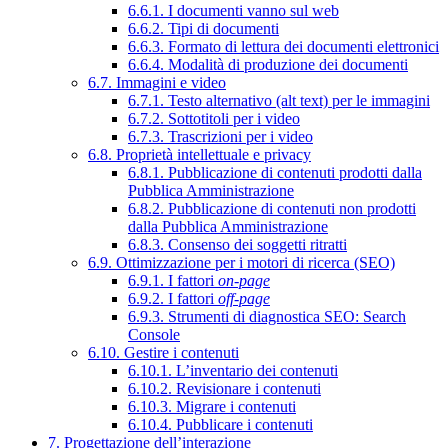
6.6.1. I documenti vanno sul web
6.6.2. Tipi di documenti
6.6.3. Formato di lettura dei documenti elettronici
6.6.4. Modalità di produzione dei documenti
6.7. Immagini e video
6.7.1. Testo alternativo (alt text) per le immagini
6.7.2. Sottotitoli per i video
6.7.3. Trascrizioni per i video
6.8. Proprietà intellettuale e privacy
6.8.1. Pubblicazione di contenuti prodotti dalla
Pubblica Amministrazione
6.8.2. Pubblicazione di contenuti non prodotti
dalla Pubblica Amministrazione
6.8.3. Consenso dei soggetti ritratti
6.9. Ottimizzazione per i motori di ricerca (SEO)
6.9.1. I fattori
on-page
6.9.2. I fattori
off-page
6.9.3. Strumenti di diagnostica SEO: Search
Console
6.10. Gestire i contenuti
6.10.1. L’inventario dei contenuti
6.10.2. Revisionare i contenuti
6.10.3. Migrare i contenuti
6.10.4. Pubblicare i contenuti
7. Progettazione dell’interazione