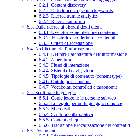
6.2.1. Content discovery
6.2.2. Dati di ricerca (search keywords)
6.2.3. Ricerca tramite analytics
6.2.4. Ricerca sui forum
6.3. Dalla ricerca ai bisogni degli utenti
6.3.1. User stories per definire i contenuti
6.3.2. Job stories per definire i contenuti
6.3.3. Criteri di accettazione
6.4. Architettura dell’informazione
6.4.1. Definire l’architettura dell’informazione
6.4.2. Alberatura
6.4.3. Flussi di interazione
6.4.4. Sistemi di navigazione
6.4.5. Tipologie di contenuto (content type)
6.4.6. Ontologie e standard
6.4.7. Vocabolari controllati e tassonomie
6.5. Scrittura e linguaggio
6.5.1. Come leggono le persone sul web
6.5.2. Le regole per un linguaggio semplice
6.5.3. Microtesti
6.5.4. Scrittura collaborativa
6.5.5. Content critique
6.5.6. Traduzione e localizzazione dei contenuti
6.6. Documenti