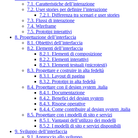
7.1. Caratteristiche dell’interazione
7.2. User stories per definire l’interazione
7.2.1. Differenza tra scenari e user stories
7.3. Flussi di interazione
7.4. Wireframe
7.5. Prototipi interattivi
8. Progettazione dell’interfaccia
8.1. Obiettivi dell’interfaccia
8.2. Elementi dell’interfaccia
8.2.1. Elementi di composizione
8.2.2. Elementi interattivi
8.2.3. Elementi testuali (microtesti)
8.3. Progettare e costruire in alta fedeltà
8.3.1. Layout di pagina
8.3.2. Prototipi in alta fedeltà
8.4. Progettare con il design system .italia
8.4.1. Documentazione
8.4.2. Benefici del design system
8.4.3. Risorse operative
8.4.4. Come contribuire al design system .italia
8.5. Progettare con i modelli di sito e servizi
8.5.1. Vantaggi dell’utilizzo dei modelli
8.5.2. I modelli di sito e servizi disponibili
9. Sviluppo dell’interfaccia
9.1. Approccio allo sviluppo