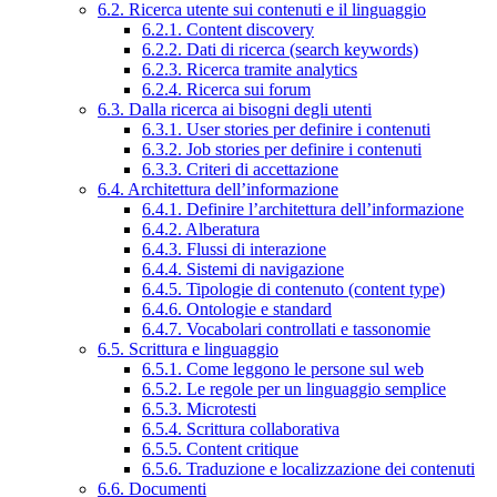
6.2. Ricerca utente sui contenuti e il linguaggio
6.2.1. Content discovery
6.2.2. Dati di ricerca (search keywords)
6.2.3. Ricerca tramite analytics
6.2.4. Ricerca sui forum
6.3. Dalla ricerca ai bisogni degli utenti
6.3.1. User stories per definire i contenuti
6.3.2. Job stories per definire i contenuti
6.3.3. Criteri di accettazione
6.4. Architettura dell’informazione
6.4.1. Definire l’architettura dell’informazione
6.4.2. Alberatura
6.4.3. Flussi di interazione
6.4.4. Sistemi di navigazione
6.4.5. Tipologie di contenuto (content type)
6.4.6. Ontologie e standard
6.4.7. Vocabolari controllati e tassonomie
6.5. Scrittura e linguaggio
6.5.1. Come leggono le persone sul web
6.5.2. Le regole per un linguaggio semplice
6.5.3. Microtesti
6.5.4. Scrittura collaborativa
6.5.5. Content critique
6.5.6. Traduzione e localizzazione dei contenuti
6.6. Documenti