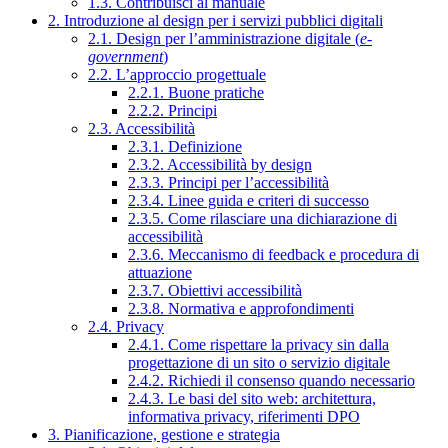
1.3. Contribuisci al manuale
2. Introduzione al design per i servizi pubblici digitali
2.1. Design per l’amministrazione digitale (
e-
government
)
2.2. L’approccio progettuale
2.2.1. Buone pratiche
2.2.2. Principi
2.3. Accessibilità
2.3.1. Definizione
2.3.2. Accessibilità by design
2.3.3. Principi per l’accessibilità
2.3.4. Linee guida e criteri di successo
2.3.5. Come rilasciare una dichiarazione di
accessibilità
2.3.6. Meccanismo di feedback e procedura di
attuazione
2.3.7. Obiettivi accessibilità
2.3.8. Normativa e approfondimenti
2.4. Privacy
2.4.1. Come rispettare la privacy sin dalla
progettazione di un sito o servizio digitale
2.4.2. Richiedi il consenso quando necessario
2.4.3. Le basi del sito web: architettura,
informativa privacy, riferimenti DPO
3. Pianificazione, gestione e strategia