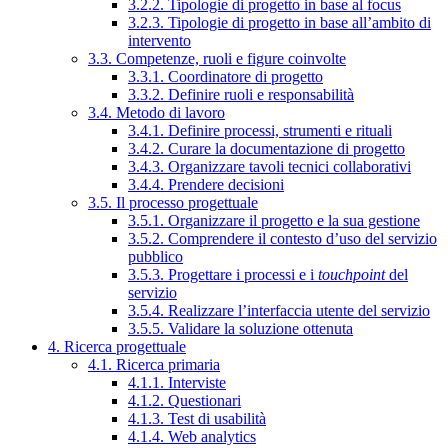
3.2.2. Tipologie di progetto in base al focus
3.2.3. Tipologie di progetto in base all’ambito di
intervento
3.3. Competenze, ruoli e figure coinvolte
3.3.1. Coordinatore di progetto
3.3.2. Definire ruoli e responsabilità
3.4. Metodo di lavoro
3.4.1. Definire processi, strumenti e rituali
3.4.2. Curare la documentazione di progetto
3.4.3. Organizzare tavoli tecnici collaborativi
3.4.4. Prendere decisioni
3.5. Il processo progettuale
3.5.1. Organizzare il progetto e la sua gestione
3.5.2. Comprendere il contesto d’uso del servizio
pubblico
3.5.3. Progettare i processi e i
touchpoint
del
servizio
3.5.4. Realizzare l’interfaccia utente del servizio
3.5.5. Validare la soluzione ottenuta
4. Ricerca progettuale
4.1. Ricerca primaria
4.1.1. Interviste
4.1.2. Questionari
4.1.3. Test di usabilità
4.1.4. Web analytics