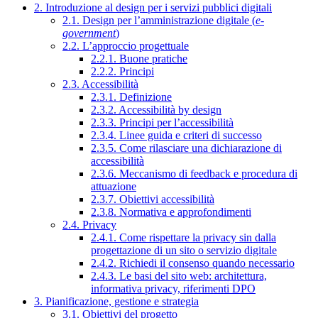
2. Introduzione al design per i servizi pubblici digitali
2.1. Design per l’amministrazione digitale (
e-
government
)
2.2. L’approccio progettuale
2.2.1. Buone pratiche
2.2.2. Principi
2.3. Accessibilità
2.3.1. Definizione
2.3.2. Accessibilità by design
2.3.3. Principi per l’accessibilità
2.3.4. Linee guida e criteri di successo
2.3.5. Come rilasciare una dichiarazione di
accessibilità
2.3.6. Meccanismo di feedback e procedura di
attuazione
2.3.7. Obiettivi accessibilità
2.3.8. Normativa e approfondimenti
2.4. Privacy
2.4.1. Come rispettare la privacy sin dalla
progettazione di un sito o servizio digitale
2.4.2. Richiedi il consenso quando necessario
2.4.3. Le basi del sito web: architettura,
informativa privacy, riferimenti DPO
3. Pianificazione, gestione e strategia
3.1. Obiettivi del progetto