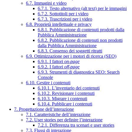
6.7. Immagini e video
6.7.1. Testo alternativo (alt text) per le immagini
6.7.2. Sottotitoli per i video
6.7.3. Trascrizioni per i video
6.8. Proprietà intellettuale e privacy
6.8.1. Pubblicazione di contenuti prodotti dalla
Pubblica Amministrazione
6.8.2. Pubblicazione di contenuti non prodotti
dalla Pubblica Amministrazione
6.8.3. Consenso dei soggetti ritratti
6.9. Ottimizzazione per i motori di ricerca (SEO)
6.9.1. I fattori
on-page
6.9.2. I fattori
off-page
6.9.3. Strumenti di diagnostica SEO: Search
Console
6.10. Gestire i contenuti
6.10.1. L’inventario dei contenuti
6.10.2. Revisionare i contenuti
6.10.3. Migrare i contenuti
6.10.4. Pubblicare i contenuti
7. Progettazione dell’interazione
7.1. Caratteristiche dell’interazione
7.2. User stories per definire l’interazione
7.2.1. Differenza tra scenari e user stories
7.3. Flussi di interazione