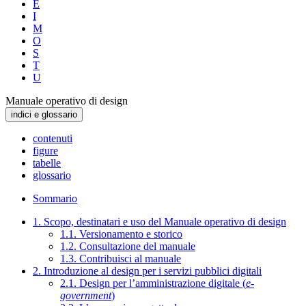
E
I
M
O
S
T
U
Manuale operativo di design
indici e glossario
contenuti
figure
tabelle
glossario
Sommario
1. Scopo, destinatari e uso del Manuale operativo di design
1.1. Versionamento e storico
1.2. Consultazione del manuale
1.3. Contribuisci al manuale
2. Introduzione al design per i servizi pubblici digitali
2.1. Design per l’amministrazione digitale (
e-
government
)