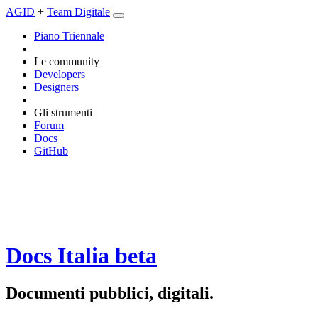
AGID
+
Team Digitale
Piano Triennale
Le community
Developers
Designers
Gli strumenti
Forum
Docs
GitHub
Docs Italia
beta
Documenti pubblici, digitali.