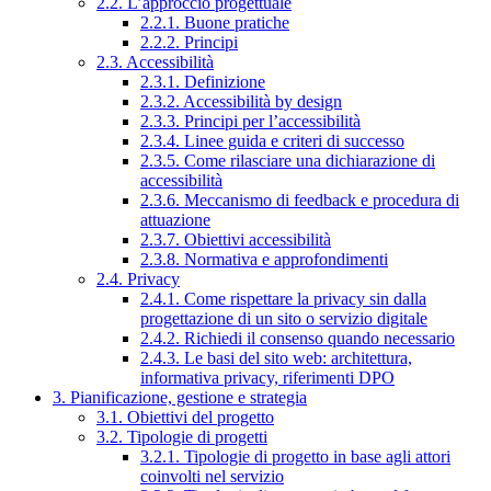
2.2. L’approccio progettuale
2.2.1. Buone pratiche
2.2.2. Principi
2.3. Accessibilità
2.3.1. Definizione
2.3.2. Accessibilità by design
2.3.3. Principi per l’accessibilità
2.3.4. Linee guida e criteri di successo
2.3.5. Come rilasciare una dichiarazione di
accessibilità
2.3.6. Meccanismo di feedback e procedura di
attuazione
2.3.7. Obiettivi accessibilità
2.3.8. Normativa e approfondimenti
2.4. Privacy
2.4.1. Come rispettare la privacy sin dalla
progettazione di un sito o servizio digitale
2.4.2. Richiedi il consenso quando necessario
2.4.3. Le basi del sito web: architettura,
informativa privacy, riferimenti DPO
3. Pianificazione, gestione e strategia
3.1. Obiettivi del progetto
3.2. Tipologie di progetti
3.2.1. Tipologie di progetto in base agli attori
coinvolti nel servizio