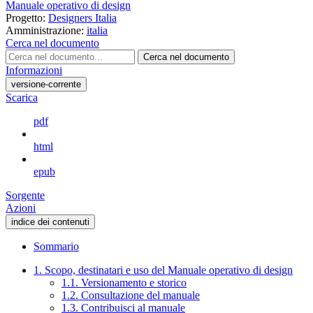
Manuale operativo di design
Progetto:
Designers Italia
Amministrazione:
italia
Cerca nel documento
Cerca nel documento
Informazioni
versione-corrente
Scarica
pdf
html
epub
Sorgente
Azioni
indice dei contenuti
Sommario
1. Scopo, destinatari e uso del Manuale operativo di design
1.1. Versionamento e storico
1.2. Consultazione del manuale
1.3. Contribuisci al manuale