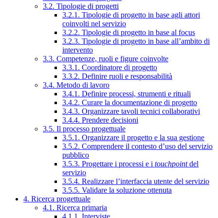
3.2. Tipologie di progetti
3.2.1. Tipologie di progetto in base agli attori
coinvolti nel servizio
3.2.2. Tipologie di progetto in base al focus
3.2.3. Tipologie di progetto in base all’ambito di
intervento
3.3. Competenze, ruoli e figure coinvolte
3.3.1. Coordinatore di progetto
3.3.2. Definire ruoli e responsabilità
3.4. Metodo di lavoro
3.4.1. Definire processi, strumenti e rituali
3.4.2. Curare la documentazione di progetto
3.4.3. Organizzare tavoli tecnici collaborativi
3.4.4. Prendere decisioni
3.5. Il processo progettuale
3.5.1. Organizzare il progetto e la sua gestione
3.5.2. Comprendere il contesto d’uso del servizio
pubblico
3.5.3. Progettare i processi e i
touchpoint
del
servizio
3.5.4. Realizzare l’interfaccia utente del servizio
3.5.5. Validare la soluzione ottenuta
4. Ricerca progettuale
4.1. Ricerca primaria
4.1.1. Interviste