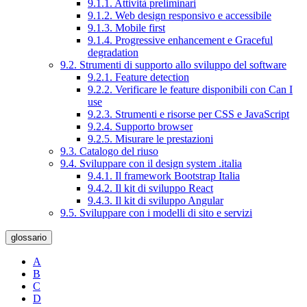
9.1.1. Attività preliminari
9.1.2. Web design responsivo e accessibile
9.1.3. Mobile first
9.1.4. Progressive enhancement e Graceful
degradation
9.2. Strumenti di supporto allo sviluppo del software
9.2.1. Feature detection
9.2.2. Verificare le feature disponibili con Can I
use
9.2.3. Strumenti e risorse per CSS e JavaScript
9.2.4. Supporto browser
9.2.5. Misurare le prestazioni
9.3. Catalogo del riuso
9.4. Sviluppare con il design system .italia
9.4.1. Il framework Bootstrap Italia
9.4.2. Il kit di sviluppo React
9.4.3. Il kit di sviluppo Angular
9.5. Sviluppare con i modelli di sito e servizi
glossario
A
B
C
D