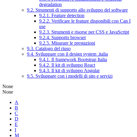
degradation
9.2. Strumenti di supporto allo sviluppo del software
9.2.1. Feature detection
9.2.2. Verificare le feature disponibili con Can I
use
9.2.3. Strumenti e risorse per CSS e JavaScript
9.2.4. Supporto browser
9.2.5. Misurare le prestazioni
9.3. Catalogo del riuso
9.4. Sviluppare con il design system .italia
9.4.1. Il framework Bootstrap Italia
9.4.2. Il kit di sviluppo React
9.4.3. Il kit di sviluppo Angular
9.5. Sviluppare con i modelli di sito e servizi
None
None
A
B
C
D
E
I
M