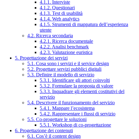
4.1.1. Interviste
4.1.2. Questionari
4.1.3. Test di usabilità
4.1.4. Web analytics
4.1.5. Strumenti di mappatura dell’esperienza
utente
4.2. Ricerca secondaria
4.2.1. Ricerca documentale
4.2.2. Analisi benchmark
4.2.3. Valutazione euristica
5. Progettazione dei servizi
5.1. Cosa sono i servizi e il service design
5.2. Progettare servizi pubblici digitali
5.3. Definire il modello di servizio
5.3.1. Identificare gli attori coinvolti
5.3.2. Formulare la proposta di valore
5.3.3. Inquadrare gli elementi costitutivi del
servizio
5.4. Descrivere il funzionamento del servizio
5.4.1. Mappare l’ecosistema
5.4.2. Rappresentare i flussi di servizio
5.5. Co-progettare le soluzioni
5.5.1. Workshop di co-progettazione
6. Progettazione dei contenuti
6.1. Cos’è il content design