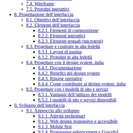
7.4. Wireframe
7.5. Prototipi interattivi
8. Progettazione dell’interfaccia
8.1. Obiettivi dell’interfaccia
8.2. Elementi dell’interfaccia
8.2.1. Elementi di composizione
8.2.2. Elementi interattivi
8.2.3. Elementi testuali (microtesti)
8.3. Progettare e costruire in alta fedeltà
8.3.1. Layout di pagina
8.3.2. Prototipi in alta fedeltà
8.4. Progettare con il design system .italia
8.4.1. Documentazione
8.4.2. Benefici del design system
8.4.3. Risorse operative
8.4.4. Come contribuire al design system .italia
8.5. Progettare con i modelli di sito e servizi
8.5.1. Vantaggi dell’utilizzo dei modelli
8.5.2. I modelli di sito e servizi disponibili
9. Sviluppo dell’interfaccia
9.1. Approccio allo sviluppo
9.1.1. Attività preliminari
9.1.2. Web design responsivo e accessibile
9.1.3. Mobile first
9.1.4. Progressive enhancement e Graceful