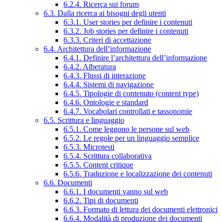
6.2.4. Ricerca sui forum
6.3. Dalla ricerca ai bisogni degli utenti
6.3.1. User stories per definire i contenuti
6.3.2. Job stories per definire i contenuti
6.3.3. Criteri di accettazione
6.4. Architettura dell’informazione
6.4.1. Definire l’architettura dell’informazione
6.4.2. Alberatura
6.4.3. Flussi di interazione
6.4.4. Sistemi di navigazione
6.4.5. Tipologie di contenuto (content type)
6.4.6. Ontologie e standard
6.4.7. Vocabolari controllati e tassonomie
6.5. Scrittura e linguaggio
6.5.1. Come leggono le persone sul web
6.5.2. Le regole per un linguaggio semplice
6.5.3. Microtesti
6.5.4. Scrittura collaborativa
6.5.5. Content critique
6.5.6. Traduzione e localizzazione dei contenuti
6.6. Documenti
6.6.1. I documenti vanno sul web
6.6.2. Tipi di documenti
6.6.3. Formato di lettura dei documenti elettronici
6.6.4. Modalità di produzione dei documenti