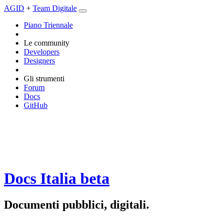
AGID
+
Team Digitale
Piano Triennale
Le community
Developers
Designers
Gli strumenti
Forum
Docs
GitHub
Docs Italia
beta
Documenti pubblici, digitali.