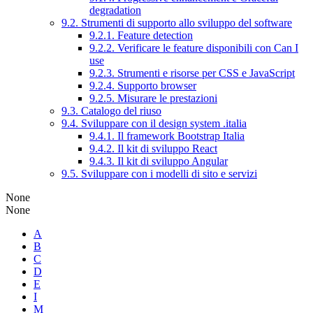
degradation
9.2. Strumenti di supporto allo sviluppo del software
9.2.1. Feature detection
9.2.2. Verificare le feature disponibili con Can I
use
9.2.3. Strumenti e risorse per CSS e JavaScript
9.2.4. Supporto browser
9.2.5. Misurare le prestazioni
9.3. Catalogo del riuso
9.4. Sviluppare con il design system .italia
9.4.1. Il framework Bootstrap Italia
9.4.2. Il kit di sviluppo React
9.4.3. Il kit di sviluppo Angular
9.5. Sviluppare con i modelli di sito e servizi
None
None
A
B
C
D
E
I
M