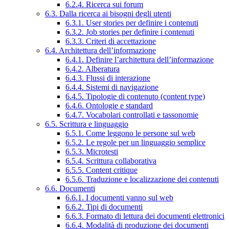
6.2.4. Ricerca sui forum
6.3. Dalla ricerca ai bisogni degli utenti
6.3.1. User stories per definire i contenuti
6.3.2. Job stories per definire i contenuti
6.3.3. Criteri di accettazione
6.4. Architettura dell’informazione
6.4.1. Definire l’architettura dell’informazione
6.4.2. Alberatura
6.4.3. Flussi di interazione
6.4.4. Sistemi di navigazione
6.4.5. Tipologie di contenuto (content type)
6.4.6. Ontologie e standard
6.4.7. Vocabolari controllati e tassonomie
6.5. Scrittura e linguaggio
6.5.1. Come leggono le persone sul web
6.5.2. Le regole per un linguaggio semplice
6.5.3. Microtesti
6.5.4. Scrittura collaborativa
6.5.5. Content critique
6.5.6. Traduzione e localizzazione dei contenuti
6.6. Documenti
6.6.1. I documenti vanno sul web
6.6.2. Tipi di documenti
6.6.3. Formato di lettura dei documenti elettronici
6.6.4. Modalità di produzione dei documenti