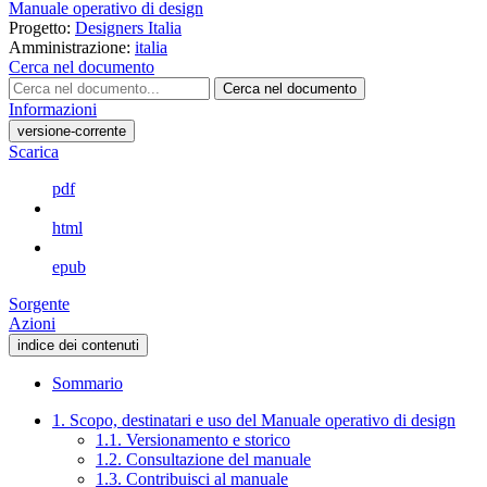
Manuale operativo di design
Progetto:
Designers Italia
Amministrazione:
italia
Cerca nel documento
Cerca nel documento
Informazioni
versione-corrente
Scarica
pdf
html
epub
Sorgente
Azioni
indice dei contenuti
Sommario
1. Scopo, destinatari e uso del Manuale operativo di design
1.1. Versionamento e storico
1.2. Consultazione del manuale
1.3. Contribuisci al manuale