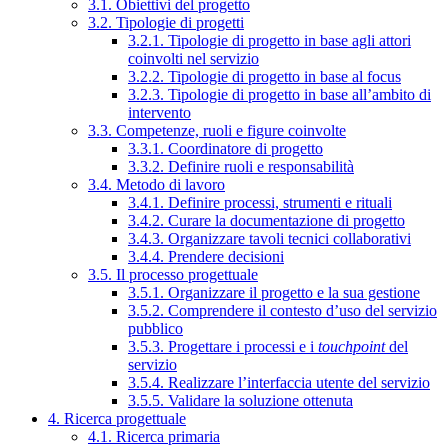
3.1. Obiettivi del progetto
3.2. Tipologie di progetti
3.2.1. Tipologie di progetto in base agli attori
coinvolti nel servizio
3.2.2. Tipologie di progetto in base al focus
3.2.3. Tipologie di progetto in base all’ambito di
intervento
3.3. Competenze, ruoli e figure coinvolte
3.3.1. Coordinatore di progetto
3.3.2. Definire ruoli e responsabilità
3.4. Metodo di lavoro
3.4.1. Definire processi, strumenti e rituali
3.4.2. Curare la documentazione di progetto
3.4.3. Organizzare tavoli tecnici collaborativi
3.4.4. Prendere decisioni
3.5. Il processo progettuale
3.5.1. Organizzare il progetto e la sua gestione
3.5.2. Comprendere il contesto d’uso del servizio
pubblico
3.5.3. Progettare i processi e i
touchpoint
del
servizio
3.5.4. Realizzare l’interfaccia utente del servizio
3.5.5. Validare la soluzione ottenuta
4. Ricerca progettuale
4.1. Ricerca primaria