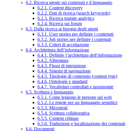
6.2. Ricerca utente sui contenuti e il linguaggio
6.2.1. Content discovery
6.2.2. Dati di ricerca (search keywords)
6.2.3. Ricerca tramite analytics
6.2.4. Ricerca sui forum
6.3. Dalla ricerca ai bisogni degli utenti
6.3.1. User stories per definire i contenuti
6.3.2. Job stories per definire i contenuti
6.3.3. Criteri di accettazione
6.4. Architettura dell’informazione
6.4.1. Definire l’architettura dell’informazione
6.4.2. Alberatura
6.4.3. Flussi di interazione
6.4.4. Sistemi di navigazione
6.4.5. Tipologie di contenuto (content type)
6.4.6. Ontologie e standard
6.4.7. Vocabolari controllati e tassonomie
6.5. Scrittura e linguaggio
6.5.1. Come leggono le persone sul web
6.5.2. Le regole per un linguaggio semplice
6.5.3. Microtesti
6.5.4. Scrittura collaborativa
6.5.5. Content critique
6.5.6. Traduzione e localizzazione dei contenuti
6.6. Documenti