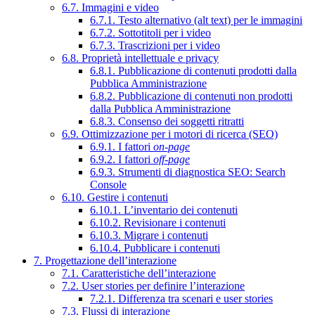
6.7. Immagini e video
6.7.1. Testo alternativo (alt text) per le immagini
6.7.2. Sottotitoli per i video
6.7.3. Trascrizioni per i video
6.8. Proprietà intellettuale e privacy
6.8.1. Pubblicazione di contenuti prodotti dalla
Pubblica Amministrazione
6.8.2. Pubblicazione di contenuti non prodotti
dalla Pubblica Amministrazione
6.8.3. Consenso dei soggetti ritratti
6.9. Ottimizzazione per i motori di ricerca (SEO)
6.9.1. I fattori
on-page
6.9.2. I fattori
off-page
6.9.3. Strumenti di diagnostica SEO: Search
Console
6.10. Gestire i contenuti
6.10.1. L’inventario dei contenuti
6.10.2. Revisionare i contenuti
6.10.3. Migrare i contenuti
6.10.4. Pubblicare i contenuti
7. Progettazione dell’interazione
7.1. Caratteristiche dell’interazione
7.2. User stories per definire l’interazione
7.2.1. Differenza tra scenari e user stories
7.3. Flussi di interazione