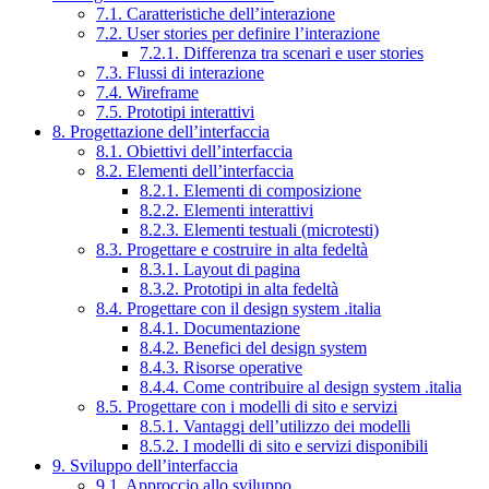
7.1. Caratteristiche dell’interazione
7.2. User stories per definire l’interazione
7.2.1. Differenza tra scenari e user stories
7.3. Flussi di interazione
7.4. Wireframe
7.5. Prototipi interattivi
8. Progettazione dell’interfaccia
8.1. Obiettivi dell’interfaccia
8.2. Elementi dell’interfaccia
8.2.1. Elementi di composizione
8.2.2. Elementi interattivi
8.2.3. Elementi testuali (microtesti)
8.3. Progettare e costruire in alta fedeltà
8.3.1. Layout di pagina
8.3.2. Prototipi in alta fedeltà
8.4. Progettare con il design system .italia
8.4.1. Documentazione
8.4.2. Benefici del design system
8.4.3. Risorse operative
8.4.4. Come contribuire al design system .italia
8.5. Progettare con i modelli di sito e servizi
8.5.1. Vantaggi dell’utilizzo dei modelli
8.5.2. I modelli di sito e servizi disponibili
9. Sviluppo dell’interfaccia
9.1. Approccio allo sviluppo