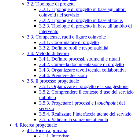
3.2. Tipologie di progetti
3.2.1. Tipologie di progetto in base agli attori
coinvolti nel servizio
3.2.2. Tipologie di progetto in base al focus
3.2.3. Tipologie di progetto in base all’ambito di
intervento
3.3. Competenze, ruoli e figure coinvolte
3.3.1. Coordinatore di progetto
3.3.2. Definire ruoli e responsabilità
3.4. Metodo di lavoro
3.4.1. Definire processi, strumenti e rituali
3.4.2. Curare la documentazione di progetto
3.4.3. Organizzare tavoli tecnici collaborativi
3.4.4. Prendere decisioni
3.5. Il processo progettuale
3.5.1. Organizzare il progetto e la sua gestione
3.5.2. Comprendere il contesto d’uso del servizio
pubblico
3.5.3. Progettare i processi e i
touchpoint
del
servizio
3.5.4. Realizzare l’interfaccia utente del servizio
3.5.5. Validare la soluzione ottenuta
4. Ricerca progettuale
4.1. Ricerca primaria
4.1.1. Interviste