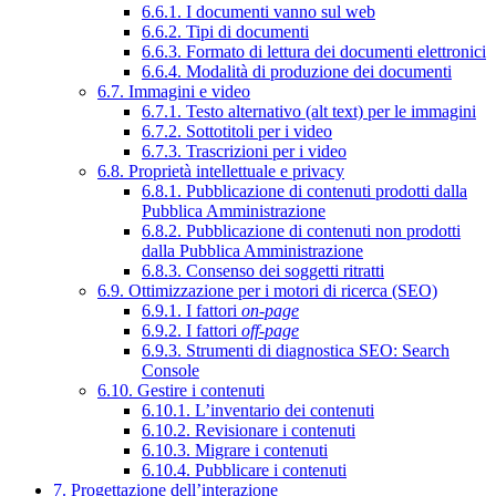
6.6.1. I documenti vanno sul web
6.6.2. Tipi di documenti
6.6.3. Formato di lettura dei documenti elettronici
6.6.4. Modalità di produzione dei documenti
6.7. Immagini e video
6.7.1. Testo alternativo (alt text) per le immagini
6.7.2. Sottotitoli per i video
6.7.3. Trascrizioni per i video
6.8. Proprietà intellettuale e privacy
6.8.1. Pubblicazione di contenuti prodotti dalla
Pubblica Amministrazione
6.8.2. Pubblicazione di contenuti non prodotti
dalla Pubblica Amministrazione
6.8.3. Consenso dei soggetti ritratti
6.9. Ottimizzazione per i motori di ricerca (SEO)
6.9.1. I fattori
on-page
6.9.2. I fattori
off-page
6.9.3. Strumenti di diagnostica SEO: Search
Console
6.10. Gestire i contenuti
6.10.1. L’inventario dei contenuti
6.10.2. Revisionare i contenuti
6.10.3. Migrare i contenuti
6.10.4. Pubblicare i contenuti
7. Progettazione dell’interazione