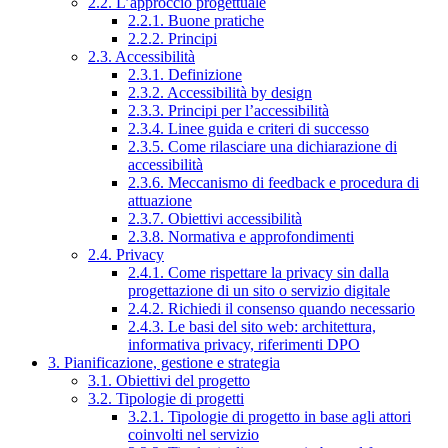
2.2. L’approccio progettuale
2.2.1. Buone pratiche
2.2.2. Principi
2.3. Accessibilità
2.3.1. Definizione
2.3.2. Accessibilità by design
2.3.3. Principi per l’accessibilità
2.3.4. Linee guida e criteri di successo
2.3.5. Come rilasciare una dichiarazione di
accessibilità
2.3.6. Meccanismo di feedback e procedura di
attuazione
2.3.7. Obiettivi accessibilità
2.3.8. Normativa e approfondimenti
2.4. Privacy
2.4.1. Come rispettare la privacy sin dalla
progettazione di un sito o servizio digitale
2.4.2. Richiedi il consenso quando necessario
2.4.3. Le basi del sito web: architettura,
informativa privacy, riferimenti DPO
3. Pianificazione, gestione e strategia
3.1. Obiettivi del progetto
3.2. Tipologie di progetti
3.2.1. Tipologie di progetto in base agli attori
coinvolti nel servizio