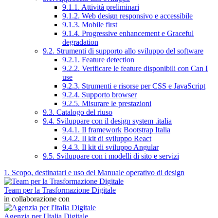
9.1.1. Attività preliminari
9.1.2. Web design responsivo e accessibile
9.1.3. Mobile first
9.1.4. Progressive enhancement e Graceful
degradation
9.2. Strumenti di supporto allo sviluppo del software
9.2.1. Feature detection
9.2.2. Verificare le feature disponibili con Can I
use
9.2.3. Strumenti e risorse per CSS e JavaScript
9.2.4. Supporto browser
9.2.5. Misurare le prestazioni
9.3. Catalogo del riuso
9.4. Sviluppare con il design system .italia
9.4.1. Il framework Bootstrap Italia
9.4.2. Il kit di sviluppo React
9.4.3. Il kit di sviluppo Angular
9.5. Sviluppare con i modelli di sito e servizi
1. Scopo, destinatari e uso del Manuale operativo di design
Team per la Trasformazione Digitale
in collaborazione con
Agenzia per l'Italia Digitale