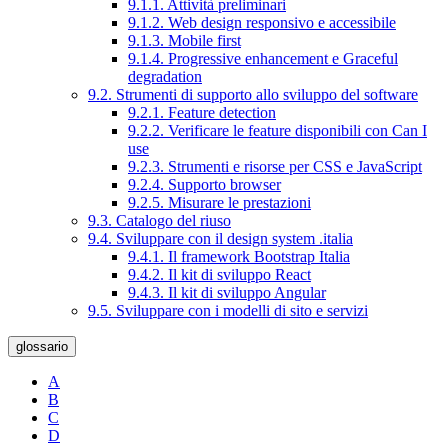
9.1.1. Attività preliminari
9.1.2. Web design responsivo e accessibile
9.1.3. Mobile first
9.1.4. Progressive enhancement e Graceful
degradation
9.2. Strumenti di supporto allo sviluppo del software
9.2.1. Feature detection
9.2.2. Verificare le feature disponibili con Can I
use
9.2.3. Strumenti e risorse per CSS e JavaScript
9.2.4. Supporto browser
9.2.5. Misurare le prestazioni
9.3. Catalogo del riuso
9.4. Sviluppare con il design system .italia
9.4.1. Il framework Bootstrap Italia
9.4.2. Il kit di sviluppo React
9.4.3. Il kit di sviluppo Angular
9.5. Sviluppare con i modelli di sito e servizi
glossario
A
B
C
D