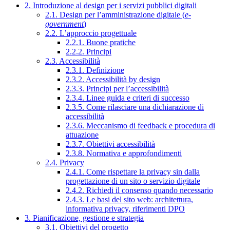
2. Introduzione al design per i servizi pubblici digitali
2.1. Design per l’amministrazione digitale (
e-
government
)
2.2. L’approccio progettuale
2.2.1. Buone pratiche
2.2.2. Principi
2.3. Accessibilità
2.3.1. Definizione
2.3.2. Accessibilità by design
2.3.3. Principi per l’accessibilità
2.3.4. Linee guida e criteri di successo
2.3.5. Come rilasciare una dichiarazione di
accessibilità
2.3.6. Meccanismo di feedback e procedura di
attuazione
2.3.7. Obiettivi accessibilità
2.3.8. Normativa e approfondimenti
2.4. Privacy
2.4.1. Come rispettare la privacy sin dalla
progettazione di un sito o servizio digitale
2.4.2. Richiedi il consenso quando necessario
2.4.3. Le basi del sito web: architettura,
informativa privacy, riferimenti DPO
3. Pianificazione, gestione e strategia
3.1. Obiettivi del progetto