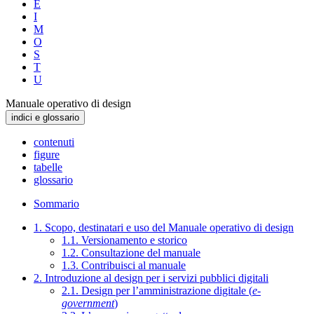
E
I
M
O
S
T
U
Manuale operativo di design
indici e glossario
contenuti
figure
tabelle
glossario
Sommario
1. Scopo, destinatari e uso del Manuale operativo di design
1.1. Versionamento e storico
1.2. Consultazione del manuale
1.3. Contribuisci al manuale
2. Introduzione al design per i servizi pubblici digitali
2.1. Design per l’amministrazione digitale (
e-
government
)