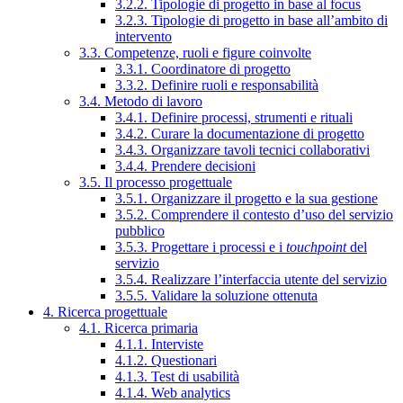
3.2.2. Tipologie di progetto in base al focus
3.2.3. Tipologie di progetto in base all’ambito di
intervento
3.3. Competenze, ruoli e figure coinvolte
3.3.1. Coordinatore di progetto
3.3.2. Definire ruoli e responsabilità
3.4. Metodo di lavoro
3.4.1. Definire processi, strumenti e rituali
3.4.2. Curare la documentazione di progetto
3.4.3. Organizzare tavoli tecnici collaborativi
3.4.4. Prendere decisioni
3.5. Il processo progettuale
3.5.1. Organizzare il progetto e la sua gestione
3.5.2. Comprendere il contesto d’uso del servizio
pubblico
3.5.3. Progettare i processi e i
touchpoint
del
servizio
3.5.4. Realizzare l’interfaccia utente del servizio
3.5.5. Validare la soluzione ottenuta
4. Ricerca progettuale
4.1. Ricerca primaria
4.1.1. Interviste
4.1.2. Questionari
4.1.3. Test di usabilità
4.1.4. Web analytics