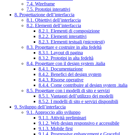
7.4. Wireframe
7.5. Prototipi interattivi
8. Progettazione dell’interfaccia
8.1. Obiettivi dell’interfaccia
8.2. Elementi dell’interfaccia
8.2.1. Elementi di composizione
8.2.2. Elementi interattivi
8.2.3. Elementi testuali (microtesti)
8.3. Progettare e costruire in alta fedeltà
8.3.1. Layout di pagina
8.3.2. Prototipi in alta fedeltà
8.4. Progettare con il design system .italia
8.4.1. Documentazione
8.4.2. Benefici del design system
8.4.3. Risorse operative
8.4.4. Come contribuire al design system .italia
8.5. Progettare con i modelli di sito e servizi
8.5.1. Vantaggi dell’utilizzo dei modelli
8.5.2. I modelli di sito e servizi disponibili
9. Sviluppo dell’interfaccia
9.1. Approccio allo sviluppo
9.1.1. Attività preliminari
9.1.2. Web design responsivo e accessibile
9.1.3. Mobile first
9.1.4. Progressive enhancement e Graceful