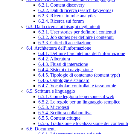
6.2.1. Content discovery
6.2.2. Dati di ricerca (search keywords)
6.2.3. Ricerca tramite analytics
6.2.4. Ricerca sui forum
6.3. Dalla ricerca ai bisogni degli utenti
6.3.1. User stories per definire i contenuti
6.3.2. Job stories per definire i contenuti
6.3.3. Criteri di accettazione
6.4. Architettura dell’informazione
6.4.1. Definire l’architettura dell’informazione
6.4.2. Alberatura
6.4.3. Flussi di interazione
6.4.4. Sistemi di navigazione
6.4.5. Tipologie di contenuto (content type)
6.4.6. Ontologie e standard
6.4.7. Vocabolari controllati e tassonomie
6.5. Scrittura e linguaggio
6.5.1. Come leggono le persone sul web
6.5.2. Le regole per un linguaggio semplice
6.5.3. Microtesti
6.5.4. Scrittura collaborativa
6.5.5. Content critique
6.5.6. Traduzione e localizzazione dei contenuti
6.6. Documenti