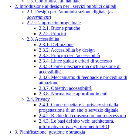
1.3. Contribuisci al manuale
2. Introduzione al design per i servizi pubblici digitali
2.1. Design per l’amministrazione digitale (
e-
government
)
2.2. L’approccio progettuale
2.2.1. Buone pratiche
2.2.2. Principi
2.3. Accessibilità
2.3.1. Definizione
2.3.2. Accessibilità by design
2.3.3. Principi per l’accessibilità
2.3.4. Linee guida e criteri di successo
2.3.5. Come rilasciare una dichiarazione di
accessibilità
2.3.6. Meccanismo di feedback e procedura di
attuazione
2.3.7. Obiettivi accessibilità
2.3.8. Normativa e approfondimenti
2.4. Privacy
2.4.1. Come rispettare la privacy sin dalla
progettazione di un sito o servizio digitale
2.4.2. Richiedi il consenso quando necessario
2.4.3. Le basi del sito web: architettura,
informativa privacy, riferimenti DPO
3. Pianificazione, gestione e strategia