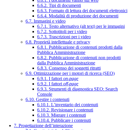
6.6.1. I documenti vanno sul web
6.6.2. Tipi di documenti
6.6.3. Formato di lettura dei documenti elettronici
6.6.4. Modalità di produzione dei documenti
6.7. Immagini e video
6.7.1. Testo alternativo (alt text) per le immagini
6.7.2. Sottotitoli per i video
6.7.3. Trascrizioni per i video
6.8. Proprietà intellettuale e privacy
6.8.1. Pubblicazione di contenuti prodotti dalla
Pubblica Amministrazione
6.8.2. Pubblicazione di contenuti non prodotti
dalla Pubblica Amministrazione
6.8.3. Consenso dei soggetti ritratti
6.9. Ottimizzazione per i motori di ricerca (SEO)
6.9.1. I fattori
on-page
6.9.2. I fattori
off-page
6.9.3. Strumenti di diagnostica SEO: Search
Console
6.10. Gestire i contenuti
6.10.1. L’inventario dei contenuti
6.10.2. Revisionare i contenuti
6.10.3. Migrare i contenuti
6.10.4. Pubblicare i contenuti
7. Progettazione dell’interazione