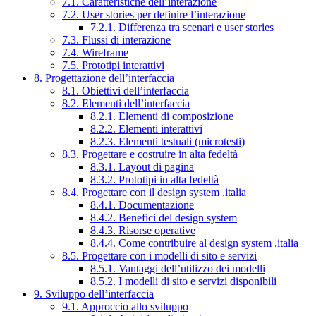
7.1. Caratteristiche dell’interazione
7.2. User stories per definire l’interazione
7.2.1. Differenza tra scenari e user stories
7.3. Flussi di interazione
7.4. Wireframe
7.5. Prototipi interattivi
8. Progettazione dell’interfaccia
8.1. Obiettivi dell’interfaccia
8.2. Elementi dell’interfaccia
8.2.1. Elementi di composizione
8.2.2. Elementi interattivi
8.2.3. Elementi testuali (microtesti)
8.3. Progettare e costruire in alta fedeltà
8.3.1. Layout di pagina
8.3.2. Prototipi in alta fedeltà
8.4. Progettare con il design system .italia
8.4.1. Documentazione
8.4.2. Benefici del design system
8.4.3. Risorse operative
8.4.4. Come contribuire al design system .italia
8.5. Progettare con i modelli di sito e servizi
8.5.1. Vantaggi dell’utilizzo dei modelli
8.5.2. I modelli di sito e servizi disponibili
9. Sviluppo dell’interfaccia
9.1. Approccio allo sviluppo