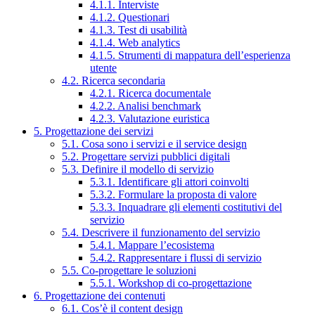
4.1.1. Interviste
4.1.2. Questionari
4.1.3. Test di usabilità
4.1.4. Web analytics
4.1.5. Strumenti di mappatura dell’esperienza
utente
4.2. Ricerca secondaria
4.2.1. Ricerca documentale
4.2.2. Analisi benchmark
4.2.3. Valutazione euristica
5. Progettazione dei servizi
5.1. Cosa sono i servizi e il service design
5.2. Progettare servizi pubblici digitali
5.3. Definire il modello di servizio
5.3.1. Identificare gli attori coinvolti
5.3.2. Formulare la proposta di valore
5.3.3. Inquadrare gli elementi costitutivi del
servizio
5.4. Descrivere il funzionamento del servizio
5.4.1. Mappare l’ecosistema
5.4.2. Rappresentare i flussi di servizio
5.5. Co-progettare le soluzioni
5.5.1. Workshop di co-progettazione
6. Progettazione dei contenuti
6.1. Cos’è il content design