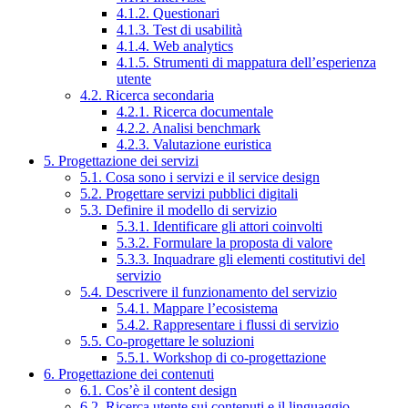
4.1.2. Questionari
4.1.3. Test di usabilità
4.1.4. Web analytics
4.1.5. Strumenti di mappatura dell’esperienza
utente
4.2. Ricerca secondaria
4.2.1. Ricerca documentale
4.2.2. Analisi benchmark
4.2.3. Valutazione euristica
5. Progettazione dei servizi
5.1. Cosa sono i servizi e il service design
5.2. Progettare servizi pubblici digitali
5.3. Definire il modello di servizio
5.3.1. Identificare gli attori coinvolti
5.3.2. Formulare la proposta di valore
5.3.3. Inquadrare gli elementi costitutivi del
servizio
5.4. Descrivere il funzionamento del servizio
5.4.1. Mappare l’ecosistema
5.4.2. Rappresentare i flussi di servizio
5.5. Co-progettare le soluzioni
5.5.1. Workshop di co-progettazione
6. Progettazione dei contenuti
6.1. Cos’è il content design
6.2. Ricerca utente sui contenuti e il linguaggio