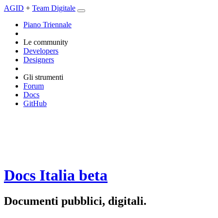
AGID
+
Team Digitale
Piano Triennale
Le community
Developers
Designers
Gli strumenti
Forum
Docs
GitHub
Docs Italia
beta
Documenti pubblici, digitali.