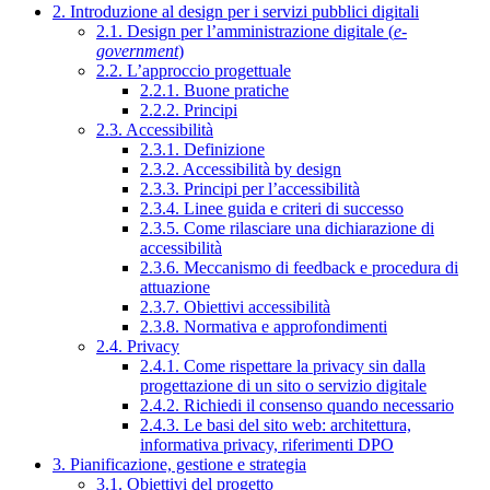
2. Introduzione al design per i servizi pubblici digitali
2.1. Design per l’amministrazione digitale (
e-
government
)
2.2. L’approccio progettuale
2.2.1. Buone pratiche
2.2.2. Principi
2.3. Accessibilità
2.3.1. Definizione
2.3.2. Accessibilità by design
2.3.3. Principi per l’accessibilità
2.3.4. Linee guida e criteri di successo
2.3.5. Come rilasciare una dichiarazione di
accessibilità
2.3.6. Meccanismo di feedback e procedura di
attuazione
2.3.7. Obiettivi accessibilità
2.3.8. Normativa e approfondimenti
2.4. Privacy
2.4.1. Come rispettare la privacy sin dalla
progettazione di un sito o servizio digitale
2.4.2. Richiedi il consenso quando necessario
2.4.3. Le basi del sito web: architettura,
informativa privacy, riferimenti DPO
3. Pianificazione, gestione e strategia
3.1. Obiettivi del progetto