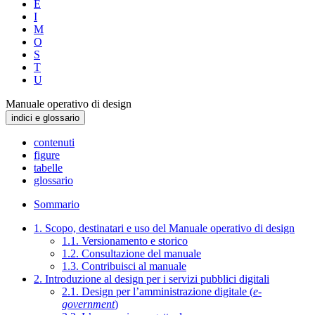
E
I
M
O
S
T
U
Manuale operativo di design
indici e glossario
contenuti
figure
tabelle
glossario
Sommario
1. Scopo, destinatari e uso del Manuale operativo di design
1.1. Versionamento e storico
1.2. Consultazione del manuale
1.3. Contribuisci al manuale
2. Introduzione al design per i servizi pubblici digitali
2.1. Design per l’amministrazione digitale (
e-
government
)