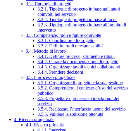
3.2. Tipologie di progetti
3.2.1. Tipologie di progetto in base agli attori
coinvolti nel servizio
3.2.2. Tipologie di progetto in base al focus
3.2.3. Tipologie di progetto in base all’ambito di
intervento
3.3. Competenze, ruoli e figure coinvolte
3.3.1. Coordinatore di progetto
3.3.2. Definire ruoli e responsabilità
3.4. Metodo di lavoro
3.4.1. Definire processi, strumenti e rituali
3.4.2. Curare la documentazione di progetto
3.4.3. Organizzare tavoli tecnici collaborativi
3.4.4. Prendere decisioni
3.5. Il processo progettuale
3.5.1. Organizzare il progetto e la sua gestione
3.5.2. Comprendere il contesto d’uso del servizio
pubblico
3.5.3. Progettare i processi e i
touchpoint
del
servizio
3.5.4. Realizzare l’interfaccia utente del servizio
3.5.5. Validare la soluzione ottenuta
4. Ricerca progettuale
4.1. Ricerca primaria
4.1.1. Interviste