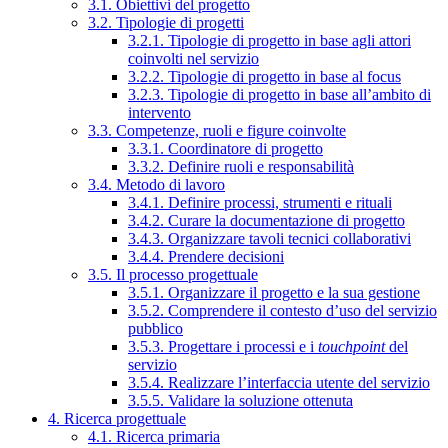
3.1. Obiettivi del progetto
3.2. Tipologie di progetti
3.2.1. Tipologie di progetto in base agli attori
coinvolti nel servizio
3.2.2. Tipologie di progetto in base al focus
3.2.3. Tipologie di progetto in base all’ambito di
intervento
3.3. Competenze, ruoli e figure coinvolte
3.3.1. Coordinatore di progetto
3.3.2. Definire ruoli e responsabilità
3.4. Metodo di lavoro
3.4.1. Definire processi, strumenti e rituali
3.4.2. Curare la documentazione di progetto
3.4.3. Organizzare tavoli tecnici collaborativi
3.4.4. Prendere decisioni
3.5. Il processo progettuale
3.5.1. Organizzare il progetto e la sua gestione
3.5.2. Comprendere il contesto d’uso del servizio
pubblico
3.5.3. Progettare i processi e i
touchpoint
del
servizio
3.5.4. Realizzare l’interfaccia utente del servizio
3.5.5. Validare la soluzione ottenuta
4. Ricerca progettuale
4.1. Ricerca primaria