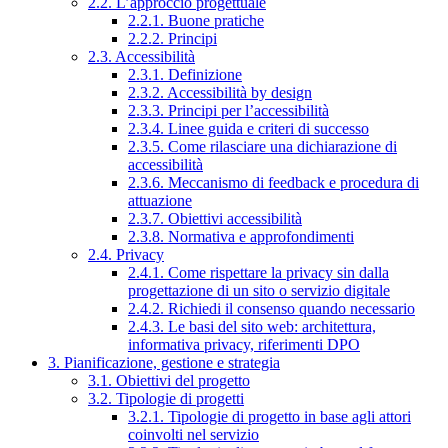
2.2. L’approccio progettuale
2.2.1. Buone pratiche
2.2.2. Principi
2.3. Accessibilità
2.3.1. Definizione
2.3.2. Accessibilità by design
2.3.3. Principi per l’accessibilità
2.3.4. Linee guida e criteri di successo
2.3.5. Come rilasciare una dichiarazione di
accessibilità
2.3.6. Meccanismo di feedback e procedura di
attuazione
2.3.7. Obiettivi accessibilità
2.3.8. Normativa e approfondimenti
2.4. Privacy
2.4.1. Come rispettare la privacy sin dalla
progettazione di un sito o servizio digitale
2.4.2. Richiedi il consenso quando necessario
2.4.3. Le basi del sito web: architettura,
informativa privacy, riferimenti DPO
3. Pianificazione, gestione e strategia
3.1. Obiettivi del progetto
3.2. Tipologie di progetti
3.2.1. Tipologie di progetto in base agli attori
coinvolti nel servizio