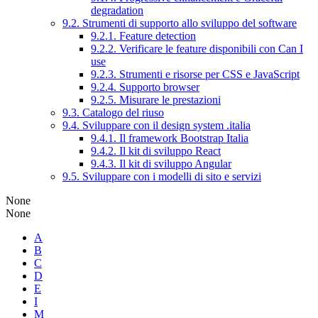
degradation
9.2. Strumenti di supporto allo sviluppo del software
9.2.1. Feature detection
9.2.2. Verificare le feature disponibili con Can I
use
9.2.3. Strumenti e risorse per CSS e JavaScript
9.2.4. Supporto browser
9.2.5. Misurare le prestazioni
9.3. Catalogo del riuso
9.4. Sviluppare con il design system .italia
9.4.1. Il framework Bootstrap Italia
9.4.2. Il kit di sviluppo React
9.4.3. Il kit di sviluppo Angular
9.5. Sviluppare con i modelli di sito e servizi
None
None
A
B
C
D
E
I
M