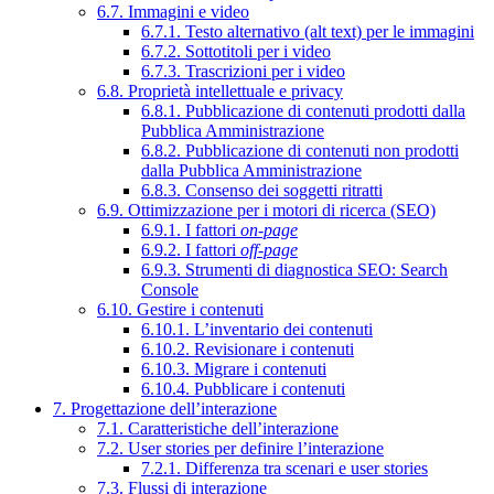
6.7. Immagini e video
6.7.1. Testo alternativo (alt text) per le immagini
6.7.2. Sottotitoli per i video
6.7.3. Trascrizioni per i video
6.8. Proprietà intellettuale e privacy
6.8.1. Pubblicazione di contenuti prodotti dalla
Pubblica Amministrazione
6.8.2. Pubblicazione di contenuti non prodotti
dalla Pubblica Amministrazione
6.8.3. Consenso dei soggetti ritratti
6.9. Ottimizzazione per i motori di ricerca (SEO)
6.9.1. I fattori
on-page
6.9.2. I fattori
off-page
6.9.3. Strumenti di diagnostica SEO: Search
Console
6.10. Gestire i contenuti
6.10.1. L’inventario dei contenuti
6.10.2. Revisionare i contenuti
6.10.3. Migrare i contenuti
6.10.4. Pubblicare i contenuti
7. Progettazione dell’interazione
7.1. Caratteristiche dell’interazione
7.2. User stories per definire l’interazione
7.2.1. Differenza tra scenari e user stories
7.3. Flussi di interazione