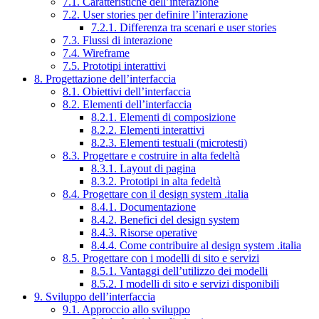
7.1. Caratteristiche dell’interazione
7.2. User stories per definire l’interazione
7.2.1. Differenza tra scenari e user stories
7.3. Flussi di interazione
7.4. Wireframe
7.5. Prototipi interattivi
8. Progettazione dell’interfaccia
8.1. Obiettivi dell’interfaccia
8.2. Elementi dell’interfaccia
8.2.1. Elementi di composizione
8.2.2. Elementi interattivi
8.2.3. Elementi testuali (microtesti)
8.3. Progettare e costruire in alta fedeltà
8.3.1. Layout di pagina
8.3.2. Prototipi in alta fedeltà
8.4. Progettare con il design system .italia
8.4.1. Documentazione
8.4.2. Benefici del design system
8.4.3. Risorse operative
8.4.4. Come contribuire al design system .italia
8.5. Progettare con i modelli di sito e servizi
8.5.1. Vantaggi dell’utilizzo dei modelli
8.5.2. I modelli di sito e servizi disponibili
9. Sviluppo dell’interfaccia
9.1. Approccio allo sviluppo