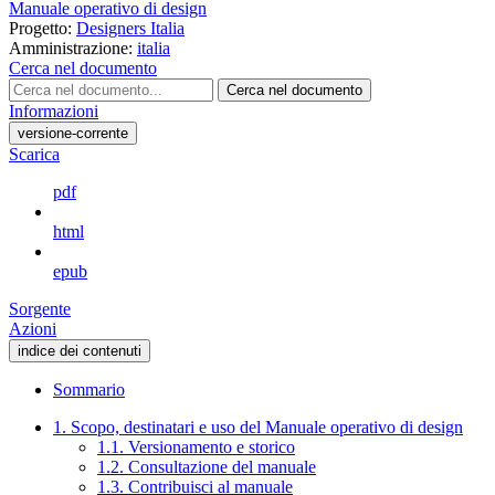
Manuale operativo di design
Progetto:
Designers Italia
Amministrazione:
italia
Cerca nel documento
Cerca nel documento
Informazioni
versione-corrente
Scarica
pdf
html
epub
Sorgente
Azioni
indice dei contenuti
Sommario
1. Scopo, destinatari e uso del Manuale operativo di design
1.1. Versionamento e storico
1.2. Consultazione del manuale
1.3. Contribuisci al manuale