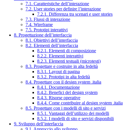
7.1. Caratteristiche dell’interazione
7.2. User stories per definire l’interazione
7.2.1. Differenza tra scenari e user stories
7.3. Flussi di interazione
7.4. Wireframe
7.5. Prototipi interattivi
8. Progettazione dell’interfaccia
8.1. Obiettivi dell’interfaccia
8.2. Elementi dell’interfaccia
8.2.1. Elementi di composizione
8.2.2. Elementi interattivi
8.2.3. Elementi testuali (microtesti)
8.3. Progettare e costruire in alta fedeltà
8.3.1. Layout di pagina
8.3.2. Prototipi in alta fedeltà
8.4. Progettare con il design system .italia
8.4.1. Documentazione
8.4.2. Benefici del design system
8.4.3. Risorse operative
8.4.4. Come contribuire al design system .italia
8.5. Progettare con i modelli di sito e servizi
8.5.1. Vantaggi dell’utilizzo dei modelli
8.5.2. I modelli di sito e servizi disponibili
9. Sviluppo dell’interfaccia
9.1. Approccio allo sviluppo