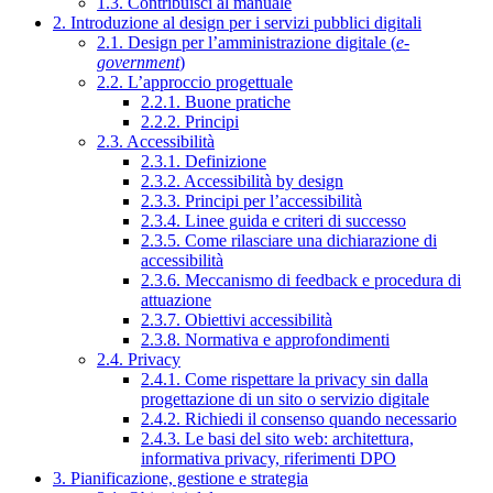
1.3. Contribuisci al manuale
2. Introduzione al design per i servizi pubblici digitali
2.1. Design per l’amministrazione digitale (
e-
government
)
2.2. L’approccio progettuale
2.2.1. Buone pratiche
2.2.2. Principi
2.3. Accessibilità
2.3.1. Definizione
2.3.2. Accessibilità by design
2.3.3. Principi per l’accessibilità
2.3.4. Linee guida e criteri di successo
2.3.5. Come rilasciare una dichiarazione di
accessibilità
2.3.6. Meccanismo di feedback e procedura di
attuazione
2.3.7. Obiettivi accessibilità
2.3.8. Normativa e approfondimenti
2.4. Privacy
2.4.1. Come rispettare la privacy sin dalla
progettazione di un sito o servizio digitale
2.4.2. Richiedi il consenso quando necessario
2.4.3. Le basi del sito web: architettura,
informativa privacy, riferimenti DPO
3. Pianificazione, gestione e strategia