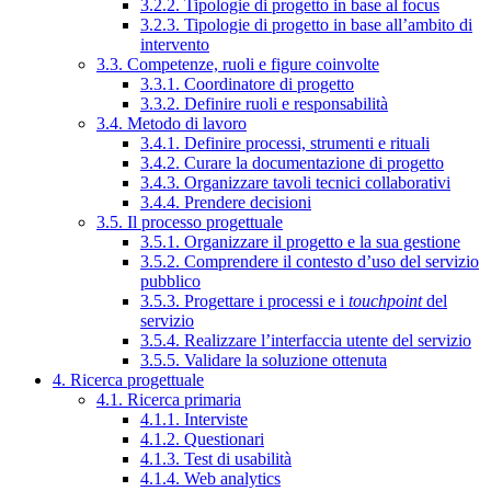
3.2.2. Tipologie di progetto in base al focus
3.2.3. Tipologie di progetto in base all’ambito di
intervento
3.3. Competenze, ruoli e figure coinvolte
3.3.1. Coordinatore di progetto
3.3.2. Definire ruoli e responsabilità
3.4. Metodo di lavoro
3.4.1. Definire processi, strumenti e rituali
3.4.2. Curare la documentazione di progetto
3.4.3. Organizzare tavoli tecnici collaborativi
3.4.4. Prendere decisioni
3.5. Il processo progettuale
3.5.1. Organizzare il progetto e la sua gestione
3.5.2. Comprendere il contesto d’uso del servizio
pubblico
3.5.3. Progettare i processi e i
touchpoint
del
servizio
3.5.4. Realizzare l’interfaccia utente del servizio
3.5.5. Validare la soluzione ottenuta
4. Ricerca progettuale
4.1. Ricerca primaria
4.1.1. Interviste
4.1.2. Questionari
4.1.3. Test di usabilità
4.1.4. Web analytics