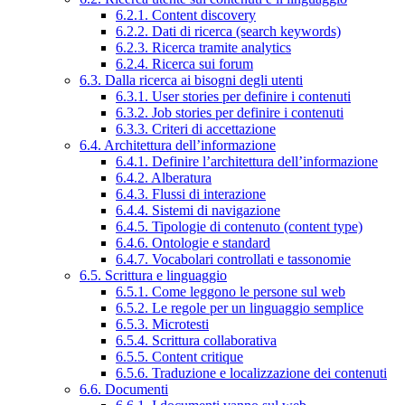
6.2.1. Content discovery
6.2.2. Dati di ricerca (search keywords)
6.2.3. Ricerca tramite analytics
6.2.4. Ricerca sui forum
6.3. Dalla ricerca ai bisogni degli utenti
6.3.1. User stories per definire i contenuti
6.3.2. Job stories per definire i contenuti
6.3.3. Criteri di accettazione
6.4. Architettura dell’informazione
6.4.1. Definire l’architettura dell’informazione
6.4.2. Alberatura
6.4.3. Flussi di interazione
6.4.4. Sistemi di navigazione
6.4.5. Tipologie di contenuto (content type)
6.4.6. Ontologie e standard
6.4.7. Vocabolari controllati e tassonomie
6.5. Scrittura e linguaggio
6.5.1. Come leggono le persone sul web
6.5.2. Le regole per un linguaggio semplice
6.5.3. Microtesti
6.5.4. Scrittura collaborativa
6.5.5. Content critique
6.5.6. Traduzione e localizzazione dei contenuti
6.6. Documenti