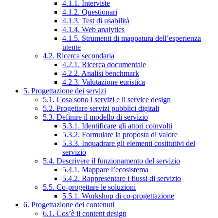
4.1.1. Interviste
4.1.2. Questionari
4.1.3. Test di usabilità
4.1.4. Web analytics
4.1.5. Strumenti di mappatura dell’esperienza
utente
4.2. Ricerca secondaria
4.2.1. Ricerca documentale
4.2.2. Analisi benchmark
4.2.3. Valutazione euristica
5. Progettazione dei servizi
5.1. Cosa sono i servizi e il service design
5.2. Progettare servizi pubblici digitali
5.3. Definire il modello di servizio
5.3.1. Identificare gli attori coinvolti
5.3.2. Formulare la proposta di valore
5.3.3. Inquadrare gli elementi costitutivi del
servizio
5.4. Descrivere il funzionamento del servizio
5.4.1. Mappare l’ecosistema
5.4.2. Rappresentare i flussi di servizio
5.5. Co-progettare le soluzioni
5.5.1. Workshop di co-progettazione
6. Progettazione dei contenuti
6.1. Cos’è il content design