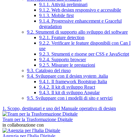
9.1.1. Attività preliminari
9.1.2. Web design responsivo e accessibile
9.1.3. Mobile first
9.1.4. Progressive enhancement e Graceful
degradation
9.2. Strumenti di supporto allo sviluppo del software
9.2.1. Feature detection
9.2.2. Verificare le feature disponibili con Can I
use
9.2.3. Strumenti e risorse per CSS e JavaScript
9.2.4. Supporto browser
9.2.5. Misurare le prestazioni
9.3. Catalogo del riuso
9.4. Sviluppare con il design system .italia
9.4.1. Il framework Bootstrap Italia
9.4.2. Il kit di sviluppo React
9.4.3. Il kit di sviluppo Angular
9.5. Sviluppare con i modelli di sito e servizi
1. Scopo, destinatari e uso del Manuale operativo di design
Team per la Trasformazione Digitale
in collaborazione con
Agenzia per l'Italia Digitale