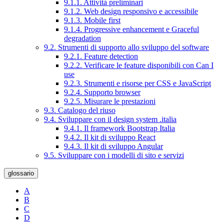
9.1.1. Attività preliminari
9.1.2. Web design responsivo e accessibile
9.1.3. Mobile first
9.1.4. Progressive enhancement e Graceful
degradation
9.2. Strumenti di supporto allo sviluppo del software
9.2.1. Feature detection
9.2.2. Verificare le feature disponibili con Can I
use
9.2.3. Strumenti e risorse per CSS e JavaScript
9.2.4. Supporto browser
9.2.5. Misurare le prestazioni
9.3. Catalogo del riuso
9.4. Sviluppare con il design system .italia
9.4.1. Il framework Bootstrap Italia
9.4.2. Il kit di sviluppo React
9.4.3. Il kit di sviluppo Angular
9.5. Sviluppare con i modelli di sito e servizi
glossario
A
B
C
D