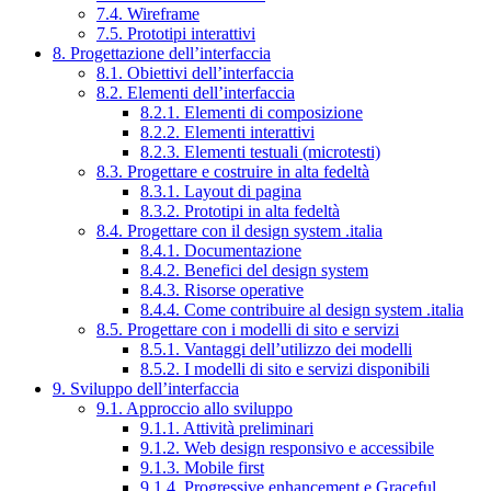
7.4. Wireframe
7.5. Prototipi interattivi
8. Progettazione dell’interfaccia
8.1. Obiettivi dell’interfaccia
8.2. Elementi dell’interfaccia
8.2.1. Elementi di composizione
8.2.2. Elementi interattivi
8.2.3. Elementi testuali (microtesti)
8.3. Progettare e costruire in alta fedeltà
8.3.1. Layout di pagina
8.3.2. Prototipi in alta fedeltà
8.4. Progettare con il design system .italia
8.4.1. Documentazione
8.4.2. Benefici del design system
8.4.3. Risorse operative
8.4.4. Come contribuire al design system .italia
8.5. Progettare con i modelli di sito e servizi
8.5.1. Vantaggi dell’utilizzo dei modelli
8.5.2. I modelli di sito e servizi disponibili
9. Sviluppo dell’interfaccia
9.1. Approccio allo sviluppo
9.1.1. Attività preliminari
9.1.2. Web design responsivo e accessibile
9.1.3. Mobile first
9.1.4. Progressive enhancement e Graceful