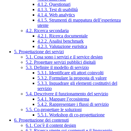
4.1.2. Questionari
4.1.3. Test di usabilità
4.1.4. Web analytics
4.1.5. Strumenti di mappatura dell’esperienza
utente
4.2. Ricerca secondaria
4.2.1. Ricerca documentale
4.2.2. Analisi benchmark
4.2.3. Valutazione euristica
5. Progettazione dei servizi
5.1. Cosa sono i servizi e il service design
5.2. Progettare servizi pubblici digitali
5.3. Definire il modello di servizio
5.3.1. Identificare gli attori coinvolti
5.3.2. Formulare la proposta di valore
5.3.3. Inquadrare gli elementi costitutivi del
servizio
5.4. Descrivere il funzionamento del servizio
5.4.1. Mappare l’ecosistema
5.4.2. Rappresentare i flussi di servizio
5.5. Co-progettare le soluzioni
5.5.1. Workshop di co-progettazione
6. Progettazione dei contenuti
6.1. Cos’è il content design
6.2. Ricerca utente sui contenuti e il linguaggio