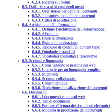
6.2.4. Ricerca sui forum
6.3. Dalla ricerca ai bisogni degli utenti
6.3.1. User stories per definire i contenuti
6.3.2. Job stories per definire i contenuti
6.3.3. Criteri di accettazione
6.4. Architettura dell’informazione
6.4.1. Definire l’architettura dell’informazione
6.4.2. Alberatura
6.4.3. Flussi di interazione
6.4.4. Sistemi di navigazione
6.4.5. Tipologie di contenuto (content type)
6.4.6. Ontologie e standard
6.4.7. Vocabolari controllati e tassonomie
6.5. Scrittura e linguaggio
6.5.1. Come leggono le persone sul web
6.5.2. Le regole per un linguaggio semplice
6.5.3. Microtesti
6.5.4. Scrittura collaborativa
6.5.5. Content critique
6.5.6. Traduzione e localizzazione dei contenuti
6.6. Documenti
6.6.1. I documenti vanno sul web
6.6.2. Tipi di documenti
6.6.3. Formato di lettura dei documenti elettronici
6.6.4. Modalità di produzione dei documenti