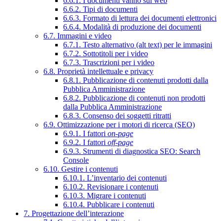
6.6.1. I documenti vanno sul web
6.6.2. Tipi di documenti
6.6.3. Formato di lettura dei documenti elettronici
6.6.4. Modalità di produzione dei documenti
6.7. Immagini e video
6.7.1. Testo alternativo (alt text) per le immagini
6.7.2. Sottotitoli per i video
6.7.3. Trascrizioni per i video
6.8. Proprietà intellettuale e privacy
6.8.1. Pubblicazione di contenuti prodotti dalla
Pubblica Amministrazione
6.8.2. Pubblicazione di contenuti non prodotti
dalla Pubblica Amministrazione
6.8.3. Consenso dei soggetti ritratti
6.9. Ottimizzazione per i motori di ricerca (SEO)
6.9.1. I fattori
on-page
6.9.2. I fattori
off-page
6.9.3. Strumenti di diagnostica SEO: Search
Console
6.10. Gestire i contenuti
6.10.1. L’inventario dei contenuti
6.10.2. Revisionare i contenuti
6.10.3. Migrare i contenuti
6.10.4. Pubblicare i contenuti
7. Progettazione dell’interazione