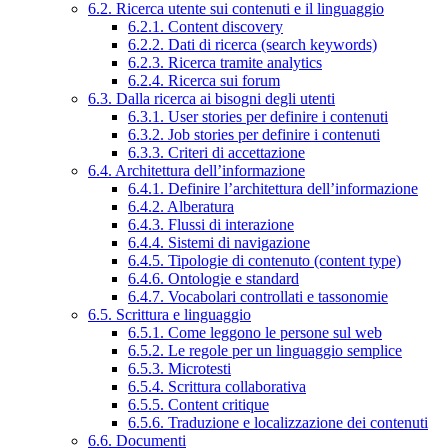
6.2. Ricerca utente sui contenuti e il linguaggio
6.2.1. Content discovery
6.2.2. Dati di ricerca (search keywords)
6.2.3. Ricerca tramite analytics
6.2.4. Ricerca sui forum
6.3. Dalla ricerca ai bisogni degli utenti
6.3.1. User stories per definire i contenuti
6.3.2. Job stories per definire i contenuti
6.3.3. Criteri di accettazione
6.4. Architettura dell’informazione
6.4.1. Definire l’architettura dell’informazione
6.4.2. Alberatura
6.4.3. Flussi di interazione
6.4.4. Sistemi di navigazione
6.4.5. Tipologie di contenuto (content type)
6.4.6. Ontologie e standard
6.4.7. Vocabolari controllati e tassonomie
6.5. Scrittura e linguaggio
6.5.1. Come leggono le persone sul web
6.5.2. Le regole per un linguaggio semplice
6.5.3. Microtesti
6.5.4. Scrittura collaborativa
6.5.5. Content critique
6.5.6. Traduzione e localizzazione dei contenuti
6.6. Documenti