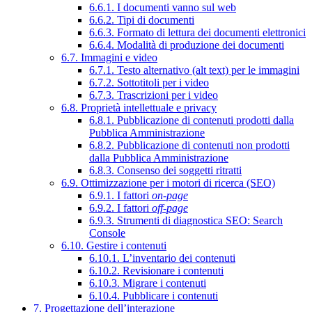
6.6.1. I documenti vanno sul web
6.6.2. Tipi di documenti
6.6.3. Formato di lettura dei documenti elettronici
6.6.4. Modalità di produzione dei documenti
6.7. Immagini e video
6.7.1. Testo alternativo (alt text) per le immagini
6.7.2. Sottotitoli per i video
6.7.3. Trascrizioni per i video
6.8. Proprietà intellettuale e privacy
6.8.1. Pubblicazione di contenuti prodotti dalla
Pubblica Amministrazione
6.8.2. Pubblicazione di contenuti non prodotti
dalla Pubblica Amministrazione
6.8.3. Consenso dei soggetti ritratti
6.9. Ottimizzazione per i motori di ricerca (SEO)
6.9.1. I fattori
on-page
6.9.2. I fattori
off-page
6.9.3. Strumenti di diagnostica SEO: Search
Console
6.10. Gestire i contenuti
6.10.1. L’inventario dei contenuti
6.10.2. Revisionare i contenuti
6.10.3. Migrare i contenuti
6.10.4. Pubblicare i contenuti
7. Progettazione dell’interazione