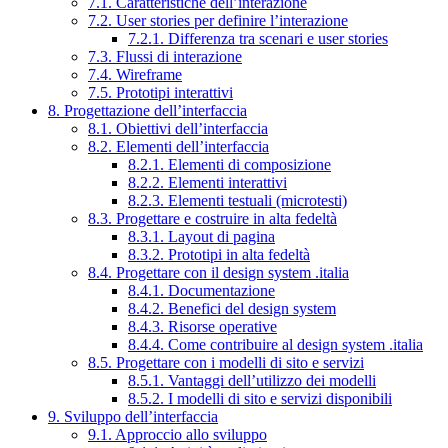
7.1. Caratteristiche dell’interazione
7.2. User stories per definire l’interazione
7.2.1. Differenza tra scenari e user stories
7.3. Flussi di interazione
7.4. Wireframe
7.5. Prototipi interattivi
8. Progettazione dell’interfaccia
8.1. Obiettivi dell’interfaccia
8.2. Elementi dell’interfaccia
8.2.1. Elementi di composizione
8.2.2. Elementi interattivi
8.2.3. Elementi testuali (microtesti)
8.3. Progettare e costruire in alta fedeltà
8.3.1. Layout di pagina
8.3.2. Prototipi in alta fedeltà
8.4. Progettare con il design system .italia
8.4.1. Documentazione
8.4.2. Benefici del design system
8.4.3. Risorse operative
8.4.4. Come contribuire al design system .italia
8.5. Progettare con i modelli di sito e servizi
8.5.1. Vantaggi dell’utilizzo dei modelli
8.5.2. I modelli di sito e servizi disponibili
9. Sviluppo dell’interfaccia
9.1. Approccio allo sviluppo