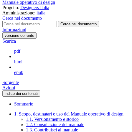
Manuale operativo di design
Progetto:
Designers Italia
Amministrazione:
italia
Cerca nel documento
Cerca nel documento
Informazioni
versione-corrente
Scarica
pdf
html
epub
Sorgente
Azioni
indice dei contenuti
Sommario
1. Scopo, destinatari e uso del Manuale operativo di design
1.1. Versionamento e storico
1.2. Consultazione del manuale
1.3. Contribuisci al manuale