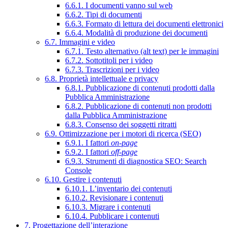
6.6.1. I documenti vanno sul web
6.6.2. Tipi di documenti
6.6.3. Formato di lettura dei documenti elettronici
6.6.4. Modalità di produzione dei documenti
6.7. Immagini e video
6.7.1. Testo alternativo (alt text) per le immagini
6.7.2. Sottotitoli per i video
6.7.3. Trascrizioni per i video
6.8. Proprietà intellettuale e privacy
6.8.1. Pubblicazione di contenuti prodotti dalla
Pubblica Amministrazione
6.8.2. Pubblicazione di contenuti non prodotti
dalla Pubblica Amministrazione
6.8.3. Consenso dei soggetti ritratti
6.9. Ottimizzazione per i motori di ricerca (SEO)
6.9.1. I fattori
on-page
6.9.2. I fattori
off-page
6.9.3. Strumenti di diagnostica SEO: Search
Console
6.10. Gestire i contenuti
6.10.1. L’inventario dei contenuti
6.10.2. Revisionare i contenuti
6.10.3. Migrare i contenuti
6.10.4. Pubblicare i contenuti
7. Progettazione dell’interazione