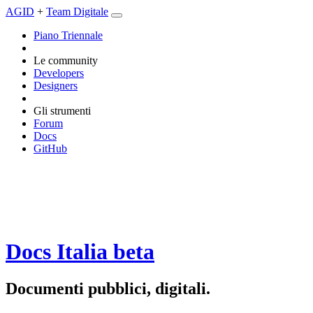
AGID
+
Team Digitale
Piano Triennale
Le community
Developers
Designers
Gli strumenti
Forum
Docs
GitHub
Docs Italia
beta
Documenti pubblici, digitali.