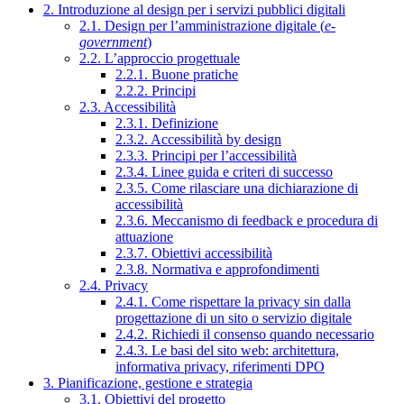
2. Introduzione al design per i servizi pubblici digitali
2.1. Design per l’amministrazione digitale (
e-
government
)
2.2. L’approccio progettuale
2.2.1. Buone pratiche
2.2.2. Principi
2.3. Accessibilità
2.3.1. Definizione
2.3.2. Accessibilità by design
2.3.3. Principi per l’accessibilità
2.3.4. Linee guida e criteri di successo
2.3.5. Come rilasciare una dichiarazione di
accessibilità
2.3.6. Meccanismo di feedback e procedura di
attuazione
2.3.7. Obiettivi accessibilità
2.3.8. Normativa e approfondimenti
2.4. Privacy
2.4.1. Come rispettare la privacy sin dalla
progettazione di un sito o servizio digitale
2.4.2. Richiedi il consenso quando necessario
2.4.3. Le basi del sito web: architettura,
informativa privacy, riferimenti DPO
3. Pianificazione, gestione e strategia
3.1. Obiettivi del progetto