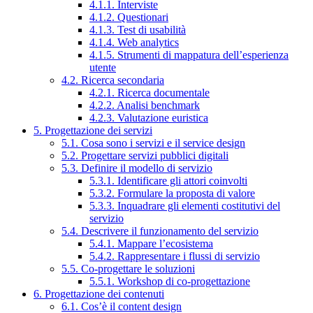
4.1.1. Interviste
4.1.2. Questionari
4.1.3. Test di usabilità
4.1.4. Web analytics
4.1.5. Strumenti di mappatura dell’esperienza
utente
4.2. Ricerca secondaria
4.2.1. Ricerca documentale
4.2.2. Analisi benchmark
4.2.3. Valutazione euristica
5. Progettazione dei servizi
5.1. Cosa sono i servizi e il service design
5.2. Progettare servizi pubblici digitali
5.3. Definire il modello di servizio
5.3.1. Identificare gli attori coinvolti
5.3.2. Formulare la proposta di valore
5.3.3. Inquadrare gli elementi costitutivi del
servizio
5.4. Descrivere il funzionamento del servizio
5.4.1. Mappare l’ecosistema
5.4.2. Rappresentare i flussi di servizio
5.5. Co-progettare le soluzioni
5.5.1. Workshop di co-progettazione
6. Progettazione dei contenuti
6.1. Cos’è il content design