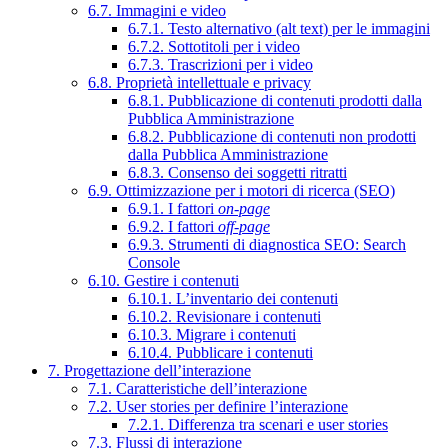
6.7. Immagini e video
6.7.1. Testo alternativo (alt text) per le immagini
6.7.2. Sottotitoli per i video
6.7.3. Trascrizioni per i video
6.8. Proprietà intellettuale e privacy
6.8.1. Pubblicazione di contenuti prodotti dalla
Pubblica Amministrazione
6.8.2. Pubblicazione di contenuti non prodotti
dalla Pubblica Amministrazione
6.8.3. Consenso dei soggetti ritratti
6.9. Ottimizzazione per i motori di ricerca (SEO)
6.9.1. I fattori
on-page
6.9.2. I fattori
off-page
6.9.3. Strumenti di diagnostica SEO: Search
Console
6.10. Gestire i contenuti
6.10.1. L’inventario dei contenuti
6.10.2. Revisionare i contenuti
6.10.3. Migrare i contenuti
6.10.4. Pubblicare i contenuti
7. Progettazione dell’interazione
7.1. Caratteristiche dell’interazione
7.2. User stories per definire l’interazione
7.2.1. Differenza tra scenari e user stories
7.3. Flussi di interazione