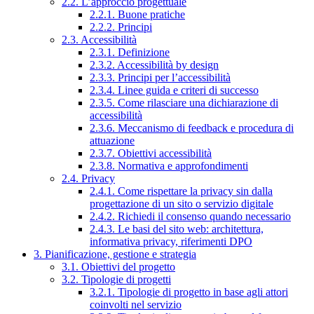
2.2. L’approccio progettuale
2.2.1. Buone pratiche
2.2.2. Principi
2.3. Accessibilità
2.3.1. Definizione
2.3.2. Accessibilità by design
2.3.3. Principi per l’accessibilità
2.3.4. Linee guida e criteri di successo
2.3.5. Come rilasciare una dichiarazione di
accessibilità
2.3.6. Meccanismo di feedback e procedura di
attuazione
2.3.7. Obiettivi accessibilità
2.3.8. Normativa e approfondimenti
2.4. Privacy
2.4.1. Come rispettare la privacy sin dalla
progettazione di un sito o servizio digitale
2.4.2. Richiedi il consenso quando necessario
2.4.3. Le basi del sito web: architettura,
informativa privacy, riferimenti DPO
3. Pianificazione, gestione e strategia
3.1. Obiettivi del progetto
3.2. Tipologie di progetti
3.2.1. Tipologie di progetto in base agli attori
coinvolti nel servizio