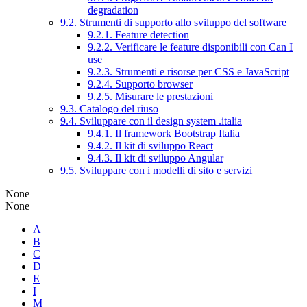
degradation
9.2. Strumenti di supporto allo sviluppo del software
9.2.1. Feature detection
9.2.2. Verificare le feature disponibili con Can I
use
9.2.3. Strumenti e risorse per CSS e JavaScript
9.2.4. Supporto browser
9.2.5. Misurare le prestazioni
9.3. Catalogo del riuso
9.4. Sviluppare con il design system .italia
9.4.1. Il framework Bootstrap Italia
9.4.2. Il kit di sviluppo React
9.4.3. Il kit di sviluppo Angular
9.5. Sviluppare con i modelli di sito e servizi
None
None
A
B
C
D
E
I
M