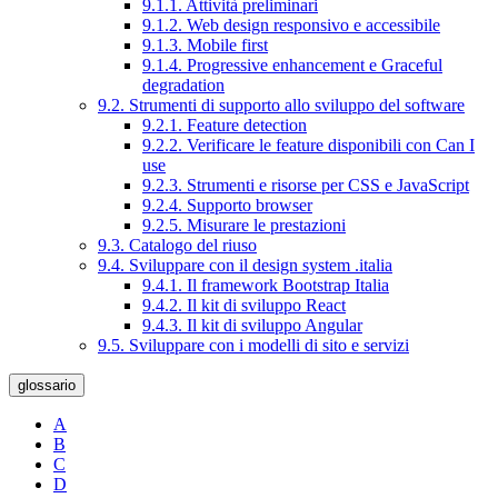
9.1.1. Attività preliminari
9.1.2. Web design responsivo e accessibile
9.1.3. Mobile first
9.1.4. Progressive enhancement e Graceful
degradation
9.2. Strumenti di supporto allo sviluppo del software
9.2.1. Feature detection
9.2.2. Verificare le feature disponibili con Can I
use
9.2.3. Strumenti e risorse per CSS e JavaScript
9.2.4. Supporto browser
9.2.5. Misurare le prestazioni
9.3. Catalogo del riuso
9.4. Sviluppare con il design system .italia
9.4.1. Il framework Bootstrap Italia
9.4.2. Il kit di sviluppo React
9.4.3. Il kit di sviluppo Angular
9.5. Sviluppare con i modelli di sito e servizi
glossario
A
B
C
D