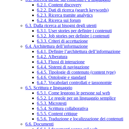
6.2.1. Content discovery
6.2.2. Dati di ricerca (search keywords)
6.2.3. Ricerca tramite analytics
6.2.4. Ricerca sui forum
6.3. Dalla ricerca ai bisogni degli utenti
6.3.1. User stories per definire i contenuti
6.3.2. Job stories per definire i contenuti
6.3.3. Criteri di accettazione
6.4. Architettura dell’informazione
6.4.1. Definire l’architettura dell’informazione
6.4.2. Alberatura
6.4.3. Flussi di interazione
6.4.4. Sistemi di navigazione
6.4.5. Tipologie di contenuto (content type)
6.4.6. Ontologie e standard
6.4.7. Vocabolari controllati e tassonomie
6.5. Scrittura e linguaggio
6.5.1. Come leggono le persone sul web
6.5.2. Le regole per un linguaggio semplice
6.5.3. Microtesti
6.5.4. Scrittura collaborativa
6.5.5. Content critique
6.5.6. Traduzione e localizzazione dei contenuti
6.6. Documenti