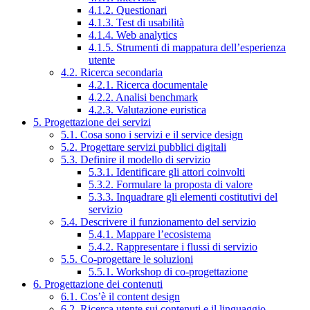
4.1.2. Questionari
4.1.3. Test di usabilità
4.1.4. Web analytics
4.1.5. Strumenti di mappatura dell’esperienza
utente
4.2. Ricerca secondaria
4.2.1. Ricerca documentale
4.2.2. Analisi benchmark
4.2.3. Valutazione euristica
5. Progettazione dei servizi
5.1. Cosa sono i servizi e il service design
5.2. Progettare servizi pubblici digitali
5.3. Definire il modello di servizio
5.3.1. Identificare gli attori coinvolti
5.3.2. Formulare la proposta di valore
5.3.3. Inquadrare gli elementi costitutivi del
servizio
5.4. Descrivere il funzionamento del servizio
5.4.1. Mappare l’ecosistema
5.4.2. Rappresentare i flussi di servizio
5.5. Co-progettare le soluzioni
5.5.1. Workshop di co-progettazione
6. Progettazione dei contenuti
6.1. Cos’è il content design
6.2. Ricerca utente sui contenuti e il linguaggio