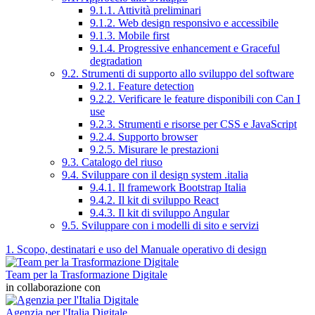
9.1.1. Attività preliminari
9.1.2. Web design responsivo e accessibile
9.1.3. Mobile first
9.1.4. Progressive enhancement e Graceful
degradation
9.2. Strumenti di supporto allo sviluppo del software
9.2.1. Feature detection
9.2.2. Verificare le feature disponibili con Can I
use
9.2.3. Strumenti e risorse per CSS e JavaScript
9.2.4. Supporto browser
9.2.5. Misurare le prestazioni
9.3. Catalogo del riuso
9.4. Sviluppare con il design system .italia
9.4.1. Il framework Bootstrap Italia
9.4.2. Il kit di sviluppo React
9.4.3. Il kit di sviluppo Angular
9.5. Sviluppare con i modelli di sito e servizi
1. Scopo, destinatari e uso del Manuale operativo di design
Team per la Trasformazione Digitale
in collaborazione con
Agenzia per l'Italia Digitale