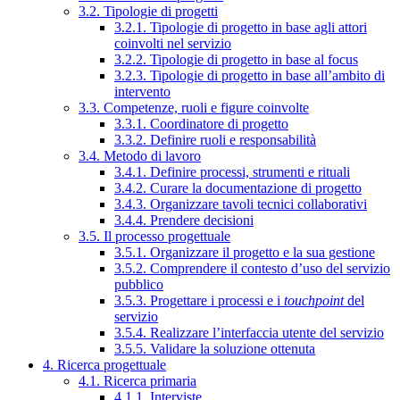
3.2. Tipologie di progetti
3.2.1. Tipologie di progetto in base agli attori
coinvolti nel servizio
3.2.2. Tipologie di progetto in base al focus
3.2.3. Tipologie di progetto in base all’ambito di
intervento
3.3. Competenze, ruoli e figure coinvolte
3.3.1. Coordinatore di progetto
3.3.2. Definire ruoli e responsabilità
3.4. Metodo di lavoro
3.4.1. Definire processi, strumenti e rituali
3.4.2. Curare la documentazione di progetto
3.4.3. Organizzare tavoli tecnici collaborativi
3.4.4. Prendere decisioni
3.5. Il processo progettuale
3.5.1. Organizzare il progetto e la sua gestione
3.5.2. Comprendere il contesto d’uso del servizio
pubblico
3.5.3. Progettare i processi e i
touchpoint
del
servizio
3.5.4. Realizzare l’interfaccia utente del servizio
3.5.5. Validare la soluzione ottenuta
4. Ricerca progettuale
4.1. Ricerca primaria
4.1.1. Interviste