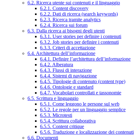
6.2. Ricerca utente sui contenuti e il linguaggio
6.2.1. Content discovery
6.2.2. Dati di ricerca (search keywords)
6.2.3. Ricerca tramite analytics
6.2.4. Ricerca sui forum
6.3. Dalla ricerca ai bisogni degli utenti
6.3.1. User stories per definire i contenuti
6.3.2. Job stories per definire i contenuti
6.3.3. Criteri di accettazione
6.4. Architettura dell’informazione
6.4.1. Definire l’architettura dell’informazione
6.4.2. Alberatura
6.4.3. Flussi di interazione
6.4.4. Sistemi di navigazione
6.4.5. Tipologie di contenuto (content type)
6.4.6. Ontologie e standard
6.4.7. Vocabolari controllati e tassonomie
6.5. Scrittura e linguaggio
6.5.1. Come leggono le persone sul web
6.5.2. Le regole per un linguaggio semplice
6.5.3. Microtesti
6.5.4. Scrittura collaborativa
6.5.5. Content critique
6.5.6. Traduzione e localizzazione dei contenuti
6.6. Documenti