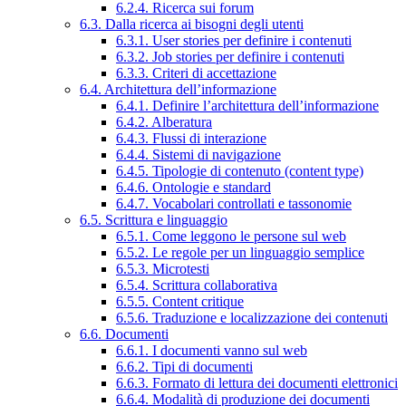
6.2.4. Ricerca sui forum
6.3. Dalla ricerca ai bisogni degli utenti
6.3.1. User stories per definire i contenuti
6.3.2. Job stories per definire i contenuti
6.3.3. Criteri di accettazione
6.4. Architettura dell’informazione
6.4.1. Definire l’architettura dell’informazione
6.4.2. Alberatura
6.4.3. Flussi di interazione
6.4.4. Sistemi di navigazione
6.4.5. Tipologie di contenuto (content type)
6.4.6. Ontologie e standard
6.4.7. Vocabolari controllati e tassonomie
6.5. Scrittura e linguaggio
6.5.1. Come leggono le persone sul web
6.5.2. Le regole per un linguaggio semplice
6.5.3. Microtesti
6.5.4. Scrittura collaborativa
6.5.5. Content critique
6.5.6. Traduzione e localizzazione dei contenuti
6.6. Documenti
6.6.1. I documenti vanno sul web
6.6.2. Tipi di documenti
6.6.3. Formato di lettura dei documenti elettronici
6.6.4. Modalità di produzione dei documenti