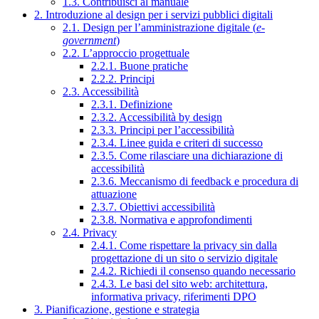
1.3. Contribuisci al manuale
2. Introduzione al design per i servizi pubblici digitali
2.1. Design per l’amministrazione digitale (
e-
government
)
2.2. L’approccio progettuale
2.2.1. Buone pratiche
2.2.2. Principi
2.3. Accessibilità
2.3.1. Definizione
2.3.2. Accessibilità by design
2.3.3. Principi per l’accessibilità
2.3.4. Linee guida e criteri di successo
2.3.5. Come rilasciare una dichiarazione di
accessibilità
2.3.6. Meccanismo di feedback e procedura di
attuazione
2.3.7. Obiettivi accessibilità
2.3.8. Normativa e approfondimenti
2.4. Privacy
2.4.1. Come rispettare la privacy sin dalla
progettazione di un sito o servizio digitale
2.4.2. Richiedi il consenso quando necessario
2.4.3. Le basi del sito web: architettura,
informativa privacy, riferimenti DPO
3. Pianificazione, gestione e strategia