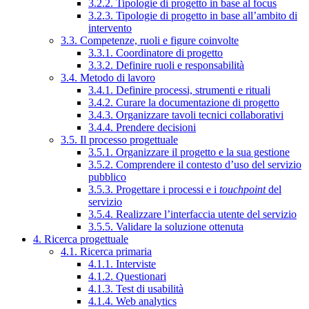
3.2.2. Tipologie di progetto in base al focus
3.2.3. Tipologie di progetto in base all’ambito di
intervento
3.3. Competenze, ruoli e figure coinvolte
3.3.1. Coordinatore di progetto
3.3.2. Definire ruoli e responsabilità
3.4. Metodo di lavoro
3.4.1. Definire processi, strumenti e rituali
3.4.2. Curare la documentazione di progetto
3.4.3. Organizzare tavoli tecnici collaborativi
3.4.4. Prendere decisioni
3.5. Il processo progettuale
3.5.1. Organizzare il progetto e la sua gestione
3.5.2. Comprendere il contesto d’uso del servizio
pubblico
3.5.3. Progettare i processi e i
touchpoint
del
servizio
3.5.4. Realizzare l’interfaccia utente del servizio
3.5.5. Validare la soluzione ottenuta
4. Ricerca progettuale
4.1. Ricerca primaria
4.1.1. Interviste
4.1.2. Questionari
4.1.3. Test di usabilità
4.1.4. Web analytics