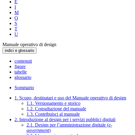
E
I
M
O
S
T
U
Manuale operativo di design
indici e glossario
contenuti
figure
tabelle
glossario
Sommario
1. Scopo, destinatari e uso del Manuale operativo di design
1.1. Versionamento e storico
1.2. Consultazione del manuale
1.3. Contribuisci al manuale
2. Introduzione al design per i servizi pubblici digitali
2.1. Design per l’amministrazione digitale (
e-
government
)