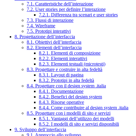
7.1. Caratteristiche dell’interazione
7.2. User stories per definire l’interazione
7.2.1. Differenza tra scenari e user stories
7.3. Flussi di interazione
7.4. Wireframe
7.5. Prototipi interattivi
8. Progettazione dell’interfaccia
8.1. Obiettivi dell’interfaccia
8.2. Elementi dell’interfaccia
8.2.1. Elementi di composizione
8.2.2. Elementi interattivi
8.2.3. Elementi testuali (microtesti)
8.3. Progettare e costruire in alta fedeltà
8.3.1. Layout di pagina
8.3.2. Prototipi in alta fedeltà
8.4. Progettare con il design system .italia
8.4.1. Documentazione
8.4.2. Benefici del design system
8.4.3. Risorse operative
8.4.4. Come contribuire al design system .italia
8.5. Progettare con i modelli di sito e servizi
8.5.1. Vantaggi dell’utilizzo dei modelli
8.5.2. I modelli di sito e servizi disponibili
9. Sviluppo dell’interfaccia
9.1. Approccio allo sviluppo