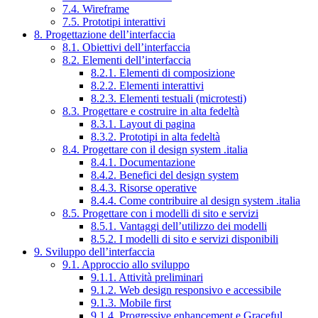
7.4. Wireframe
7.5. Prototipi interattivi
8. Progettazione dell’interfaccia
8.1. Obiettivi dell’interfaccia
8.2. Elementi dell’interfaccia
8.2.1. Elementi di composizione
8.2.2. Elementi interattivi
8.2.3. Elementi testuali (microtesti)
8.3. Progettare e costruire in alta fedeltà
8.3.1. Layout di pagina
8.3.2. Prototipi in alta fedeltà
8.4. Progettare con il design system .italia
8.4.1. Documentazione
8.4.2. Benefici del design system
8.4.3. Risorse operative
8.4.4. Come contribuire al design system .italia
8.5. Progettare con i modelli di sito e servizi
8.5.1. Vantaggi dell’utilizzo dei modelli
8.5.2. I modelli di sito e servizi disponibili
9. Sviluppo dell’interfaccia
9.1. Approccio allo sviluppo
9.1.1. Attività preliminari
9.1.2. Web design responsivo e accessibile
9.1.3. Mobile first
9.1.4. Progressive enhancement e Graceful