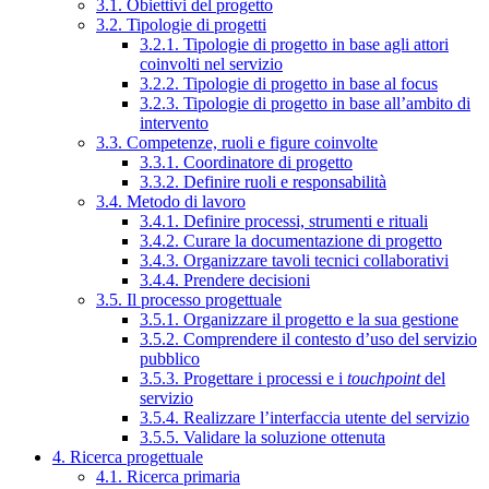
3.1. Obiettivi del progetto
3.2. Tipologie di progetti
3.2.1. Tipologie di progetto in base agli attori
coinvolti nel servizio
3.2.2. Tipologie di progetto in base al focus
3.2.3. Tipologie di progetto in base all’ambito di
intervento
3.3. Competenze, ruoli e figure coinvolte
3.3.1. Coordinatore di progetto
3.3.2. Definire ruoli e responsabilità
3.4. Metodo di lavoro
3.4.1. Definire processi, strumenti e rituali
3.4.2. Curare la documentazione di progetto
3.4.3. Organizzare tavoli tecnici collaborativi
3.4.4. Prendere decisioni
3.5. Il processo progettuale
3.5.1. Organizzare il progetto e la sua gestione
3.5.2. Comprendere il contesto d’uso del servizio
pubblico
3.5.3. Progettare i processi e i
touchpoint
del
servizio
3.5.4. Realizzare l’interfaccia utente del servizio
3.5.5. Validare la soluzione ottenuta
4. Ricerca progettuale
4.1. Ricerca primaria