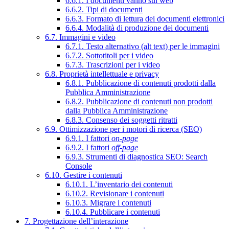
6.6.1. I documenti vanno sul web
6.6.2. Tipi di documenti
6.6.3. Formato di lettura dei documenti elettronici
6.6.4. Modalità di produzione dei documenti
6.7. Immagini e video
6.7.1. Testo alternativo (alt text) per le immagini
6.7.2. Sottotitoli per i video
6.7.3. Trascrizioni per i video
6.8. Proprietà intellettuale e privacy
6.8.1. Pubblicazione di contenuti prodotti dalla
Pubblica Amministrazione
6.8.2. Pubblicazione di contenuti non prodotti
dalla Pubblica Amministrazione
6.8.3. Consenso dei soggetti ritratti
6.9. Ottimizzazione per i motori di ricerca (SEO)
6.9.1. I fattori
on-page
6.9.2. I fattori
off-page
6.9.3. Strumenti di diagnostica SEO: Search
Console
6.10. Gestire i contenuti
6.10.1. L’inventario dei contenuti
6.10.2. Revisionare i contenuti
6.10.3. Migrare i contenuti
6.10.4. Pubblicare i contenuti
7. Progettazione dell’interazione