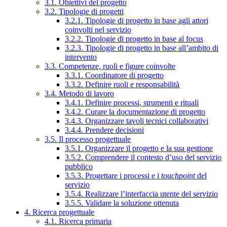
3.1. Obiettivi del progetto
3.2. Tipologie di progetti
3.2.1. Tipologie di progetto in base agli attori
coinvolti nel servizio
3.2.2. Tipologie di progetto in base al focus
3.2.3. Tipologie di progetto in base all’ambito di
intervento
3.3. Competenze, ruoli e figure coinvolte
3.3.1. Coordinatore di progetto
3.3.2. Definire ruoli e responsabilità
3.4. Metodo di lavoro
3.4.1. Definire processi, strumenti e rituali
3.4.2. Curare la documentazione di progetto
3.4.3. Organizzare tavoli tecnici collaborativi
3.4.4. Prendere decisioni
3.5. Il processo progettuale
3.5.1. Organizzare il progetto e la sua gestione
3.5.2. Comprendere il contesto d’uso del servizio
pubblico
3.5.3. Progettare i processi e i
touchpoint
del
servizio
3.5.4. Realizzare l’interfaccia utente del servizio
3.5.5. Validare la soluzione ottenuta
4. Ricerca progettuale
4.1. Ricerca primaria