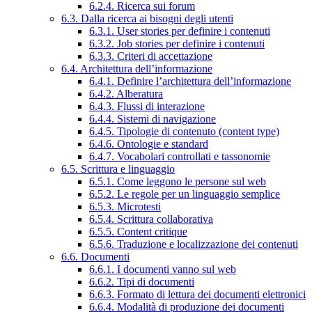
6.2.4. Ricerca sui forum
6.3. Dalla ricerca ai bisogni degli utenti
6.3.1. User stories per definire i contenuti
6.3.2. Job stories per definire i contenuti
6.3.3. Criteri di accettazione
6.4. Architettura dell’informazione
6.4.1. Definire l’architettura dell’informazione
6.4.2. Alberatura
6.4.3. Flussi di interazione
6.4.4. Sistemi di navigazione
6.4.5. Tipologie di contenuto (content type)
6.4.6. Ontologie e standard
6.4.7. Vocabolari controllati e tassonomie
6.5. Scrittura e linguaggio
6.5.1. Come leggono le persone sul web
6.5.2. Le regole per un linguaggio semplice
6.5.3. Microtesti
6.5.4. Scrittura collaborativa
6.5.5. Content critique
6.5.6. Traduzione e localizzazione dei contenuti
6.6. Documenti
6.6.1. I documenti vanno sul web
6.6.2. Tipi di documenti
6.6.3. Formato di lettura dei documenti elettronici
6.6.4. Modalità di produzione dei documenti