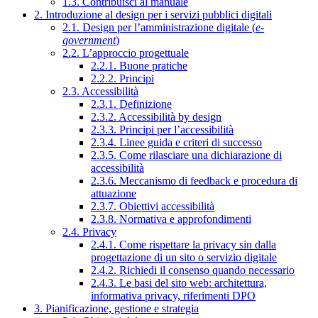
1.3. Contribuisci al manuale
2. Introduzione al design per i servizi pubblici digitali
2.1. Design per l’amministrazione digitale (
e-
government
)
2.2. L’approccio progettuale
2.2.1. Buone pratiche
2.2.2. Principi
2.3. Accessibilità
2.3.1. Definizione
2.3.2. Accessibilità by design
2.3.3. Principi per l’accessibilità
2.3.4. Linee guida e criteri di successo
2.3.5. Come rilasciare una dichiarazione di
accessibilità
2.3.6. Meccanismo di feedback e procedura di
attuazione
2.3.7. Obiettivi accessibilità
2.3.8. Normativa e approfondimenti
2.4. Privacy
2.4.1. Come rispettare la privacy sin dalla
progettazione di un sito o servizio digitale
2.4.2. Richiedi il consenso quando necessario
2.4.3. Le basi del sito web: architettura,
informativa privacy, riferimenti DPO
3. Pianificazione, gestione e strategia