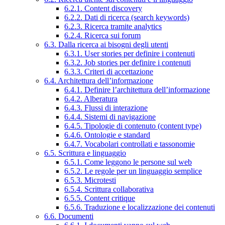
6.2.1. Content discovery
6.2.2. Dati di ricerca (search keywords)
6.2.3. Ricerca tramite analytics
6.2.4. Ricerca sui forum
6.3. Dalla ricerca ai bisogni degli utenti
6.3.1. User stories per definire i contenuti
6.3.2. Job stories per definire i contenuti
6.3.3. Criteri di accettazione
6.4. Architettura dell’informazione
6.4.1. Definire l’architettura dell’informazione
6.4.2. Alberatura
6.4.3. Flussi di interazione
6.4.4. Sistemi di navigazione
6.4.5. Tipologie di contenuto (content type)
6.4.6. Ontologie e standard
6.4.7. Vocabolari controllati e tassonomie
6.5. Scrittura e linguaggio
6.5.1. Come leggono le persone sul web
6.5.2. Le regole per un linguaggio semplice
6.5.3. Microtesti
6.5.4. Scrittura collaborativa
6.5.5. Content critique
6.5.6. Traduzione e localizzazione dei contenuti
6.6. Documenti