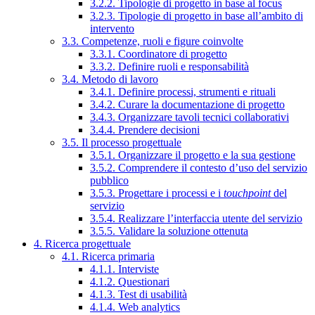
3.2.2. Tipologie di progetto in base al focus
3.2.3. Tipologie di progetto in base all’ambito di
intervento
3.3. Competenze, ruoli e figure coinvolte
3.3.1. Coordinatore di progetto
3.3.2. Definire ruoli e responsabilità
3.4. Metodo di lavoro
3.4.1. Definire processi, strumenti e rituali
3.4.2. Curare la documentazione di progetto
3.4.3. Organizzare tavoli tecnici collaborativi
3.4.4. Prendere decisioni
3.5. Il processo progettuale
3.5.1. Organizzare il progetto e la sua gestione
3.5.2. Comprendere il contesto d’uso del servizio
pubblico
3.5.3. Progettare i processi e i
touchpoint
del
servizio
3.5.4. Realizzare l’interfaccia utente del servizio
3.5.5. Validare la soluzione ottenuta
4. Ricerca progettuale
4.1. Ricerca primaria
4.1.1. Interviste
4.1.2. Questionari
4.1.3. Test di usabilità
4.1.4. Web analytics