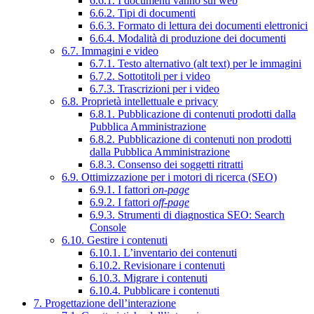
6.6.1. I documenti vanno sul web
6.6.2. Tipi di documenti
6.6.3. Formato di lettura dei documenti elettronici
6.6.4. Modalità di produzione dei documenti
6.7. Immagini e video
6.7.1. Testo alternativo (alt text) per le immagini
6.7.2. Sottotitoli per i video
6.7.3. Trascrizioni per i video
6.8. Proprietà intellettuale e privacy
6.8.1. Pubblicazione di contenuti prodotti dalla
Pubblica Amministrazione
6.8.2. Pubblicazione di contenuti non prodotti
dalla Pubblica Amministrazione
6.8.3. Consenso dei soggetti ritratti
6.9. Ottimizzazione per i motori di ricerca (SEO)
6.9.1. I fattori
on-page
6.9.2. I fattori
off-page
6.9.3. Strumenti di diagnostica SEO: Search
Console
6.10. Gestire i contenuti
6.10.1. L’inventario dei contenuti
6.10.2. Revisionare i contenuti
6.10.3. Migrare i contenuti
6.10.4. Pubblicare i contenuti
7. Progettazione dell’interazione