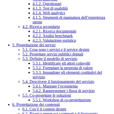
4.1.2. Questionari
4.1.3. Test di usabilità
4.1.4. Web analytics
4.1.5. Strumenti di mappatura dell’esperienza
utente
4.2. Ricerca secondaria
4.2.1. Ricerca documentale
4.2.2. Analisi benchmark
4.2.3. Valutazione euristica
5. Progettazione dei servizi
5.1. Cosa sono i servizi e il service design
5.2. Progettare servizi pubblici digitali
5.3. Definire il modello di servizio
5.3.1. Identificare gli attori coinvolti
5.3.2. Formulare la proposta di valore
5.3.3. Inquadrare gli elementi costitutivi del
servizio
5.4. Descrivere il funzionamento del servizio
5.4.1. Mappare l’ecosistema
5.4.2. Rappresentare i flussi di servizio
5.5. Co-progettare le soluzioni
5.5.1. Workshop di co-progettazione
6. Progettazione dei contenuti
6.1. Cos’è il content design
6.2. Ricerca utente sui contenuti e il linguaggio