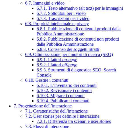
6.7. Immagini e video
6.7.1. Testo alternativo (alt text) per le immagini
6.7.2. Sottotitoli per i video
6.7.3. Trascrizioni per i video
6.8. Proprietà intellettuale e privacy
6.8.1. Pubblicazione di contenuti prodotti dalla
Pubblica Amministrazione
6.8.2. Pubblicazione di contenuti non prodotti
dalla Pubblica Amministrazione
6.8.3. Consenso dei soggetti ritratti
6.9. Ottimizzazione per i motori di ricerca (SEO)
6.9.1. I fattori
on-page
6.9.2. I fattori
off-page
6.9.3. Strumenti di diagnostica SEO: Search
Console
6.10. Gestire i contenuti
6.10.1. L’inventario dei contenuti
6.10.2. Revisionare i contenuti
6.10.3. Migrare i contenuti
6.10.4. Pubblicare i contenuti
7. Progettazione dell’interazione
7.1. Caratteristiche dell’interazione
7.2. User stories per definire l’interazione
7.2.1. Differenza tra scenari e user stories
7.3. Flussi di interazione