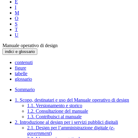
E
I
M
O
S
T
U
Manuale operativo di design
indici e glossario
contenuti
figure
tabelle
glossario
Sommario
1. Scopo, destinatari e uso del Manuale operativo di design
1.1. Versionamento e storico
1.2. Consultazione del manuale
1.3. Contribuisci al manuale
2. Introduzione al design per i servizi pubblici digitali
2.1. Design per l’amministrazione digitale (
e-
government
)