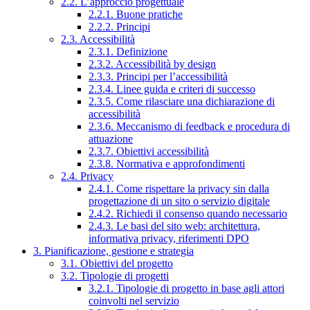
2.2. L’approccio progettuale
2.2.1. Buone pratiche
2.2.2. Principi
2.3. Accessibilità
2.3.1. Definizione
2.3.2. Accessibilità by design
2.3.3. Principi per l’accessibilità
2.3.4. Linee guida e criteri di successo
2.3.5. Come rilasciare una dichiarazione di
accessibilità
2.3.6. Meccanismo di feedback e procedura di
attuazione
2.3.7. Obiettivi accessibilità
2.3.8. Normativa e approfondimenti
2.4. Privacy
2.4.1. Come rispettare la privacy sin dalla
progettazione di un sito o servizio digitale
2.4.2. Richiedi il consenso quando necessario
2.4.3. Le basi del sito web: architettura,
informativa privacy, riferimenti DPO
3. Pianificazione, gestione e strategia
3.1. Obiettivi del progetto
3.2. Tipologie di progetti
3.2.1. Tipologie di progetto in base agli attori
coinvolti nel servizio