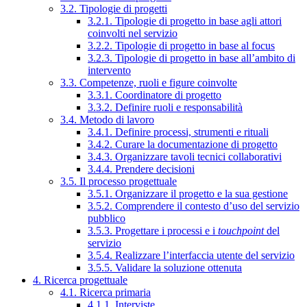
3.2. Tipologie di progetti
3.2.1. Tipologie di progetto in base agli attori
coinvolti nel servizio
3.2.2. Tipologie di progetto in base al focus
3.2.3. Tipologie di progetto in base all’ambito di
intervento
3.3. Competenze, ruoli e figure coinvolte
3.3.1. Coordinatore di progetto
3.3.2. Definire ruoli e responsabilità
3.4. Metodo di lavoro
3.4.1. Definire processi, strumenti e rituali
3.4.2. Curare la documentazione di progetto
3.4.3. Organizzare tavoli tecnici collaborativi
3.4.4. Prendere decisioni
3.5. Il processo progettuale
3.5.1. Organizzare il progetto e la sua gestione
3.5.2. Comprendere il contesto d’uso del servizio
pubblico
3.5.3. Progettare i processi e i
touchpoint
del
servizio
3.5.4. Realizzare l’interfaccia utente del servizio
3.5.5. Validare la soluzione ottenuta
4. Ricerca progettuale
4.1. Ricerca primaria
4.1.1. Interviste