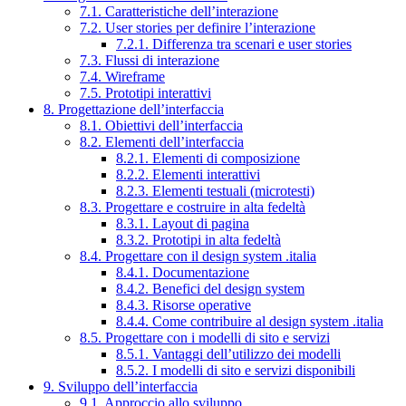
7.1. Caratteristiche dell’interazione
7.2. User stories per definire l’interazione
7.2.1. Differenza tra scenari e user stories
7.3. Flussi di interazione
7.4. Wireframe
7.5. Prototipi interattivi
8. Progettazione dell’interfaccia
8.1. Obiettivi dell’interfaccia
8.2. Elementi dell’interfaccia
8.2.1. Elementi di composizione
8.2.2. Elementi interattivi
8.2.3. Elementi testuali (microtesti)
8.3. Progettare e costruire in alta fedeltà
8.3.1. Layout di pagina
8.3.2. Prototipi in alta fedeltà
8.4. Progettare con il design system .italia
8.4.1. Documentazione
8.4.2. Benefici del design system
8.4.3. Risorse operative
8.4.4. Come contribuire al design system .italia
8.5. Progettare con i modelli di sito e servizi
8.5.1. Vantaggi dell’utilizzo dei modelli
8.5.2. I modelli di sito e servizi disponibili
9. Sviluppo dell’interfaccia
9.1. Approccio allo sviluppo