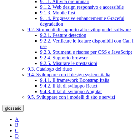
9.1.1. Attività preliminari
9.1.2. Web design responsivo e accessibile
9.1.3. Mobile first
9.1.4. Progressive enhancement e Graceful
degradation
9.2. Strumenti di supporto allo sviluppo del software
9.2.1. Feature detection
9.2.2. Verificare le feature disponibili con Can I
use
9.2.3. Strumenti e risorse per CSS e JavaScript
9.2.4. Supporto browser
9.2.5. Misurare le prestazioni
9.3. Catalogo del riuso
9.4. Sviluppare con il design system .italia
9.4.1. Il framework Bootstrap Italia
9.4.2. Il kit di sviluppo React
9.4.3. Il kit di sviluppo Angular
9.5. Sviluppare con i modelli di sito e servizi
glossario
A
B
C
D