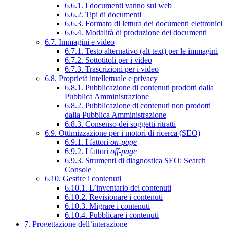
6.6.1. I documenti vanno sul web
6.6.2. Tipi di documenti
6.6.3. Formato di lettura dei documenti elettronici
6.6.4. Modalità di produzione dei documenti
6.7. Immagini e video
6.7.1. Testo alternativo (alt text) per le immagini
6.7.2. Sottotitoli per i video
6.7.3. Trascrizioni per i video
6.8. Proprietà intellettuale e privacy
6.8.1. Pubblicazione di contenuti prodotti dalla
Pubblica Amministrazione
6.8.2. Pubblicazione di contenuti non prodotti
dalla Pubblica Amministrazione
6.8.3. Consenso dei soggetti ritratti
6.9. Ottimizzazione per i motori di ricerca (SEO)
6.9.1. I fattori
on-page
6.9.2. I fattori
off-page
6.9.3. Strumenti di diagnostica SEO: Search
Console
6.10. Gestire i contenuti
6.10.1. L’inventario dei contenuti
6.10.2. Revisionare i contenuti
6.10.3. Migrare i contenuti
6.10.4. Pubblicare i contenuti
7. Progettazione dell’interazione