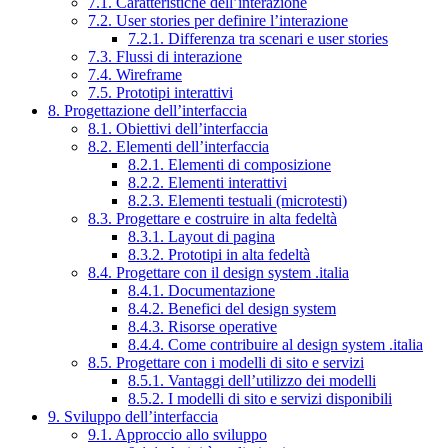
7.1. Caratteristiche dell’interazione
7.2. User stories per definire l’interazione
7.2.1. Differenza tra scenari e user stories
7.3. Flussi di interazione
7.4. Wireframe
7.5. Prototipi interattivi
8. Progettazione dell’interfaccia
8.1. Obiettivi dell’interfaccia
8.2. Elementi dell’interfaccia
8.2.1. Elementi di composizione
8.2.2. Elementi interattivi
8.2.3. Elementi testuali (microtesti)
8.3. Progettare e costruire in alta fedeltà
8.3.1. Layout di pagina
8.3.2. Prototipi in alta fedeltà
8.4. Progettare con il design system .italia
8.4.1. Documentazione
8.4.2. Benefici del design system
8.4.3. Risorse operative
8.4.4. Come contribuire al design system .italia
8.5. Progettare con i modelli di sito e servizi
8.5.1. Vantaggi dell’utilizzo dei modelli
8.5.2. I modelli di sito e servizi disponibili
9. Sviluppo dell’interfaccia
9.1. Approccio allo sviluppo