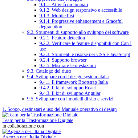
9.1.1. Attività preliminari
9.1.2. Web design responsivo e accessibile
9.1.3. Mobile first
9.1.4. Progressive enhancement e Graceful
degradation
9.2. Strumenti di supporto allo sviluppo del software
9.2.1. Feature detection
9.2.2. Verificare le feature disponibili con Can I
use
9.2.3. Strumenti e risorse per CSS e JavaScript
9.2.4. Supporto browser
9.2.5. Misurare le prestazioni
9.3. Catalogo del riuso
9.4. Sviluppare con il design system .italia
9.4.1. Il framework Bootstrap Italia
9.4.2. Il kit di sviluppo React
9.4.3. Il kit di sviluppo Angular
9.5. Sviluppare con i modelli di sito e servizi
1. Scopo, destinatari e uso del Manuale operativo di design
Team per la Trasformazione Digitale
in collaborazione con
Agenzia per l'Italia Digitale