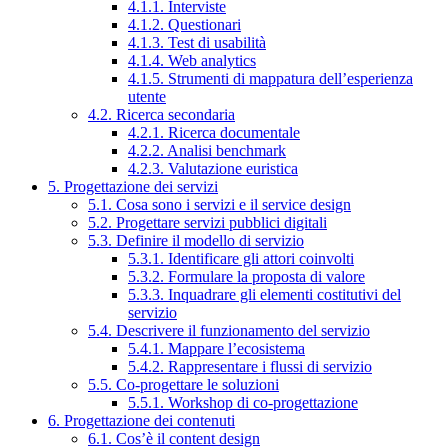
4.1.1. Interviste
4.1.2. Questionari
4.1.3. Test di usabilità
4.1.4. Web analytics
4.1.5. Strumenti di mappatura dell’esperienza
utente
4.2. Ricerca secondaria
4.2.1. Ricerca documentale
4.2.2. Analisi benchmark
4.2.3. Valutazione euristica
5. Progettazione dei servizi
5.1. Cosa sono i servizi e il service design
5.2. Progettare servizi pubblici digitali
5.3. Definire il modello di servizio
5.3.1. Identificare gli attori coinvolti
5.3.2. Formulare la proposta di valore
5.3.3. Inquadrare gli elementi costitutivi del
servizio
5.4. Descrivere il funzionamento del servizio
5.4.1. Mappare l’ecosistema
5.4.2. Rappresentare i flussi di servizio
5.5. Co-progettare le soluzioni
5.5.1. Workshop di co-progettazione
6. Progettazione dei contenuti
6.1. Cos’è il content design