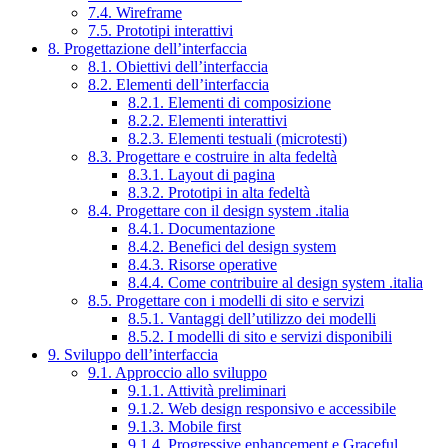
7.4. Wireframe
7.5. Prototipi interattivi
8. Progettazione dell’interfaccia
8.1. Obiettivi dell’interfaccia
8.2. Elementi dell’interfaccia
8.2.1. Elementi di composizione
8.2.2. Elementi interattivi
8.2.3. Elementi testuali (microtesti)
8.3. Progettare e costruire in alta fedeltà
8.3.1. Layout di pagina
8.3.2. Prototipi in alta fedeltà
8.4. Progettare con il design system .italia
8.4.1. Documentazione
8.4.2. Benefici del design system
8.4.3. Risorse operative
8.4.4. Come contribuire al design system .italia
8.5. Progettare con i modelli di sito e servizi
8.5.1. Vantaggi dell’utilizzo dei modelli
8.5.2. I modelli di sito e servizi disponibili
9. Sviluppo dell’interfaccia
9.1. Approccio allo sviluppo
9.1.1. Attività preliminari
9.1.2. Web design responsivo e accessibile
9.1.3. Mobile first
9.1.4. Progressive enhancement e Graceful