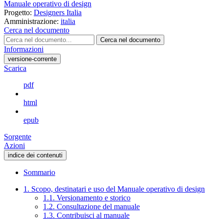
Manuale operativo di design
Progetto:
Designers Italia
Amministrazione:
italia
Cerca nel documento
Cerca nel documento
Informazioni
versione-corrente
Scarica
pdf
html
epub
Sorgente
Azioni
indice dei contenuti
Sommario
1. Scopo, destinatari e uso del Manuale operativo di design
1.1. Versionamento e storico
1.2. Consultazione del manuale
1.3. Contribuisci al manuale