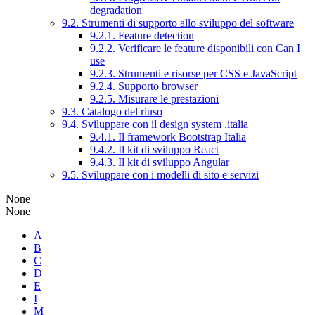
degradation
9.2. Strumenti di supporto allo sviluppo del software
9.2.1. Feature detection
9.2.2. Verificare le feature disponibili con Can I
use
9.2.3. Strumenti e risorse per CSS e JavaScript
9.2.4. Supporto browser
9.2.5. Misurare le prestazioni
9.3. Catalogo del riuso
9.4. Sviluppare con il design system .italia
9.4.1. Il framework Bootstrap Italia
9.4.2. Il kit di sviluppo React
9.4.3. Il kit di sviluppo Angular
9.5. Sviluppare con i modelli di sito e servizi
None
None
A
B
C
D
E
I
M