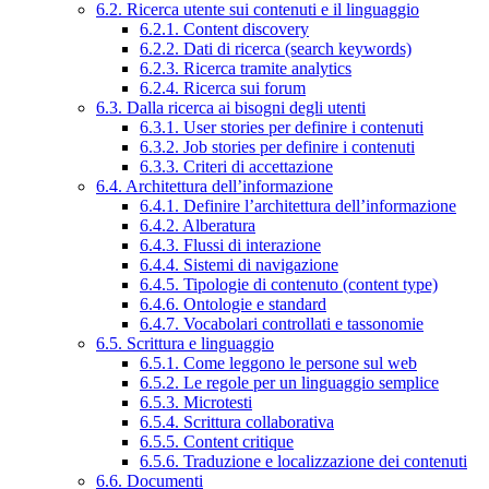
6.2. Ricerca utente sui contenuti e il linguaggio
6.2.1. Content discovery
6.2.2. Dati di ricerca (search keywords)
6.2.3. Ricerca tramite analytics
6.2.4. Ricerca sui forum
6.3. Dalla ricerca ai bisogni degli utenti
6.3.1. User stories per definire i contenuti
6.3.2. Job stories per definire i contenuti
6.3.3. Criteri di accettazione
6.4. Architettura dell’informazione
6.4.1. Definire l’architettura dell’informazione
6.4.2. Alberatura
6.4.3. Flussi di interazione
6.4.4. Sistemi di navigazione
6.4.5. Tipologie di contenuto (content type)
6.4.6. Ontologie e standard
6.4.7. Vocabolari controllati e tassonomie
6.5. Scrittura e linguaggio
6.5.1. Come leggono le persone sul web
6.5.2. Le regole per un linguaggio semplice
6.5.3. Microtesti
6.5.4. Scrittura collaborativa
6.5.5. Content critique
6.5.6. Traduzione e localizzazione dei contenuti
6.6. Documenti