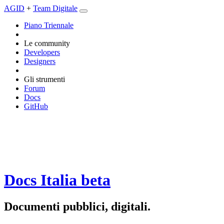
AGID
+
Team Digitale
Piano Triennale
Le community
Developers
Designers
Gli strumenti
Forum
Docs
GitHub
Docs Italia
beta
Documenti pubblici, digitali.