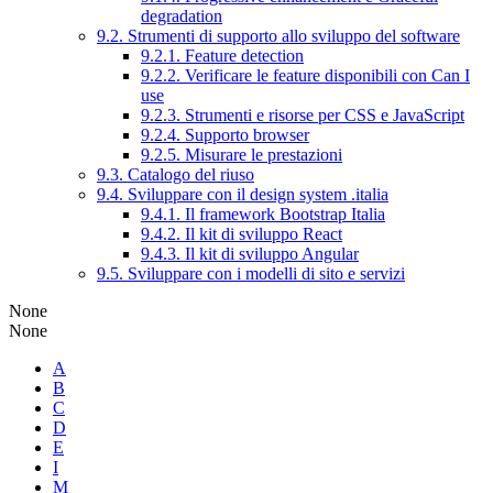
degradation
9.2. Strumenti di supporto allo sviluppo del software
9.2.1. Feature detection
9.2.2. Verificare le feature disponibili con Can I
use
9.2.3. Strumenti e risorse per CSS e JavaScript
9.2.4. Supporto browser
9.2.5. Misurare le prestazioni
9.3. Catalogo del riuso
9.4. Sviluppare con il design system .italia
9.4.1. Il framework Bootstrap Italia
9.4.2. Il kit di sviluppo React
9.4.3. Il kit di sviluppo Angular
9.5. Sviluppare con i modelli di sito e servizi
None
None
A
B
C
D
E
I
M