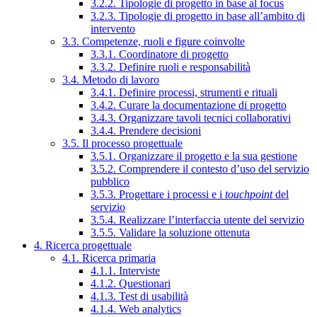
3.2.2. Tipologie di progetto in base al focus
3.2.3. Tipologie di progetto in base all’ambito di
intervento
3.3. Competenze, ruoli e figure coinvolte
3.3.1. Coordinatore di progetto
3.3.2. Definire ruoli e responsabilità
3.4. Metodo di lavoro
3.4.1. Definire processi, strumenti e rituali
3.4.2. Curare la documentazione di progetto
3.4.3. Organizzare tavoli tecnici collaborativi
3.4.4. Prendere decisioni
3.5. Il processo progettuale
3.5.1. Organizzare il progetto e la sua gestione
3.5.2. Comprendere il contesto d’uso del servizio
pubblico
3.5.3. Progettare i processi e i
touchpoint
del
servizio
3.5.4. Realizzare l’interfaccia utente del servizio
3.5.5. Validare la soluzione ottenuta
4. Ricerca progettuale
4.1. Ricerca primaria
4.1.1. Interviste
4.1.2. Questionari
4.1.3. Test di usabilità
4.1.4. Web analytics