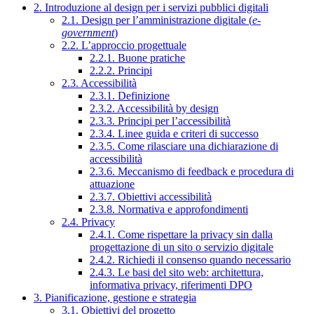
2. Introduzione al design per i servizi pubblici digitali
2.1. Design per l’amministrazione digitale (
e-
government
)
2.2. L’approccio progettuale
2.2.1. Buone pratiche
2.2.2. Principi
2.3. Accessibilità
2.3.1. Definizione
2.3.2. Accessibilità by design
2.3.3. Principi per l’accessibilità
2.3.4. Linee guida e criteri di successo
2.3.5. Come rilasciare una dichiarazione di
accessibilità
2.3.6. Meccanismo di feedback e procedura di
attuazione
2.3.7. Obiettivi accessibilità
2.3.8. Normativa e approfondimenti
2.4. Privacy
2.4.1. Come rispettare la privacy sin dalla
progettazione di un sito o servizio digitale
2.4.2. Richiedi il consenso quando necessario
2.4.3. Le basi del sito web: architettura,
informativa privacy, riferimenti DPO
3. Pianificazione, gestione e strategia
3.1. Obiettivi del progetto