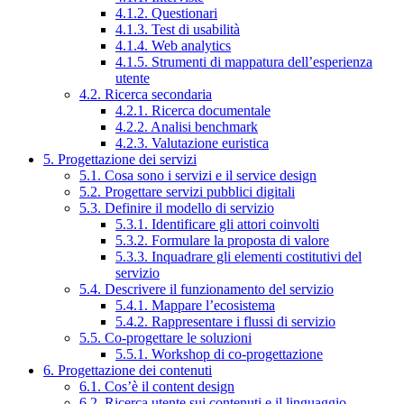
4.1.2. Questionari
4.1.3. Test di usabilità
4.1.4. Web analytics
4.1.5. Strumenti di mappatura dell’esperienza
utente
4.2. Ricerca secondaria
4.2.1. Ricerca documentale
4.2.2. Analisi benchmark
4.2.3. Valutazione euristica
5. Progettazione dei servizi
5.1. Cosa sono i servizi e il service design
5.2. Progettare servizi pubblici digitali
5.3. Definire il modello di servizio
5.3.1. Identificare gli attori coinvolti
5.3.2. Formulare la proposta di valore
5.3.3. Inquadrare gli elementi costitutivi del
servizio
5.4. Descrivere il funzionamento del servizio
5.4.1. Mappare l’ecosistema
5.4.2. Rappresentare i flussi di servizio
5.5. Co-progettare le soluzioni
5.5.1. Workshop di co-progettazione
6. Progettazione dei contenuti
6.1. Cos’è il content design
6.2. Ricerca utente sui contenuti e il linguaggio