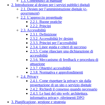
1.3. Contribuisci al manuale
2. Introduzione al design per i servizi pubblici digitali
2.1. Design per l’amministrazione digitale (
e-
government
)
2.2. L’approccio progettuale
2.2.1. Buone pratiche
2.2.2. Principi
2.3. Accessibilità
2.3.1. Definizione
2.3.2. Accessibilità by design
2.3.3. Principi per l’accessibilità
2.3.4. Linee guida e criteri di successo
2.3.5. Come rilasciare una dichiarazione di
accessibilità
2.3.6. Meccanismo di feedback e procedura di
attuazione
2.3.7. Obiettivi accessibilità
2.3.8. Normativa e approfondimenti
2.4. Privacy
2.4.1. Come rispettare la privacy sin dalla
progettazione di un sito o servizio digitale
2.4.2. Richiedi il consenso quando necessario
2.4.3. Le basi del sito web: architettura,
informativa privacy, riferimenti DPO
3. Pianificazione, gestione e strategia