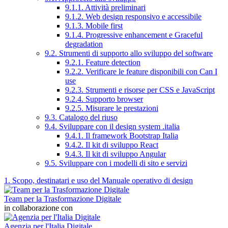
9.1.1. Attività preliminari
9.1.2. Web design responsivo e accessibile
9.1.3. Mobile first
9.1.4. Progressive enhancement e Graceful
degradation
9.2. Strumenti di supporto allo sviluppo del software
9.2.1. Feature detection
9.2.2. Verificare le feature disponibili con Can I
use
9.2.3. Strumenti e risorse per CSS e JavaScript
9.2.4. Supporto browser
9.2.5. Misurare le prestazioni
9.3. Catalogo del riuso
9.4. Sviluppare con il design system .italia
9.4.1. Il framework Bootstrap Italia
9.4.2. Il kit di sviluppo React
9.4.3. Il kit di sviluppo Angular
9.5. Sviluppare con i modelli di sito e servizi
1. Scopo, destinatari e uso del Manuale operativo di design
Team per la Trasformazione Digitale
in collaborazione con
Agenzia per l'Italia Digitale