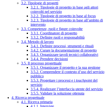
3.2. Tipologie di progetti
3.2.1. Tipologie di progetto in base agli attori
coinvolti nel servizio
3.2.2. Tipologie di progetto in base al focus
3.2.3. Tipologie di progetto in base all’ambito di
intervento
3.3. Competenze, ruoli e figure coinvolte
3.3.1. Coordinatore di progetto
3.3.2. Definire ruoli e responsabilità
3.4. Metodo di lavoro
3.4.1. Definire processi, strumenti e rituali
3.4.2. Curare la documentazione di progetto
3.4.3. Organizzare tavoli tecnici collaborativi
3.4.4. Prendere decisioni
3.5. Il processo progettuale
3.5.1. Organizzare il progetto e la sua gestione
3.5.2. Comprendere il contesto d’uso del servizio
pubblico
3.5.3. Progettare i processi e i
touchpoint
del
servizio
3.5.4. Realizzare l’interfaccia utente del servizio
3.5.5. Validare la soluzione ottenuta
4. Ricerca progettuale
4.1. Ricerca primaria
4.1.1. Interviste