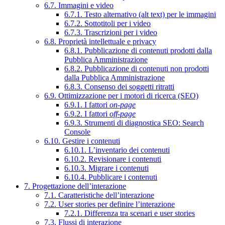
6.7. Immagini e video
6.7.1. Testo alternativo (alt text) per le immagini
6.7.2. Sottotitoli per i video
6.7.3. Trascrizioni per i video
6.8. Proprietà intellettuale e privacy
6.8.1. Pubblicazione di contenuti prodotti dalla
Pubblica Amministrazione
6.8.2. Pubblicazione di contenuti non prodotti
dalla Pubblica Amministrazione
6.8.3. Consenso dei soggetti ritratti
6.9. Ottimizzazione per i motori di ricerca (SEO)
6.9.1. I fattori
on-page
6.9.2. I fattori
off-page
6.9.3. Strumenti di diagnostica SEO: Search
Console
6.10. Gestire i contenuti
6.10.1. L’inventario dei contenuti
6.10.2. Revisionare i contenuti
6.10.3. Migrare i contenuti
6.10.4. Pubblicare i contenuti
7. Progettazione dell’interazione
7.1. Caratteristiche dell’interazione
7.2. User stories per definire l’interazione
7.2.1. Differenza tra scenari e user stories
7.3. Flussi di interazione