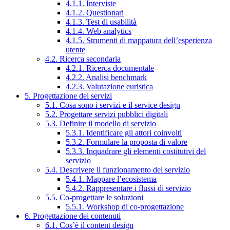
4.1.1. Interviste
4.1.2. Questionari
4.1.3. Test di usabilità
4.1.4. Web analytics
4.1.5. Strumenti di mappatura dell’esperienza
utente
4.2. Ricerca secondaria
4.2.1. Ricerca documentale
4.2.2. Analisi benchmark
4.2.3. Valutazione euristica
5. Progettazione dei servizi
5.1. Cosa sono i servizi e il service design
5.2. Progettare servizi pubblici digitali
5.3. Definire il modello di servizio
5.3.1. Identificare gli attori coinvolti
5.3.2. Formulare la proposta di valore
5.3.3. Inquadrare gli elementi costitutivi del
servizio
5.4. Descrivere il funzionamento del servizio
5.4.1. Mappare l’ecosistema
5.4.2. Rappresentare i flussi di servizio
5.5. Co-progettare le soluzioni
5.5.1. Workshop di co-progettazione
6. Progettazione dei contenuti
6.1. Cos’è il content design