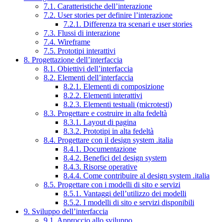
7.1. Caratteristiche dell’interazione
7.2. User stories per definire l’interazione
7.2.1. Differenza tra scenari e user stories
7.3. Flussi di interazione
7.4. Wireframe
7.5. Prototipi interattivi
8. Progettazione dell’interfaccia
8.1. Obiettivi dell’interfaccia
8.2. Elementi dell’interfaccia
8.2.1. Elementi di composizione
8.2.2. Elementi interattivi
8.2.3. Elementi testuali (microtesti)
8.3. Progettare e costruire in alta fedeltà
8.3.1. Layout di pagina
8.3.2. Prototipi in alta fedeltà
8.4. Progettare con il design system .italia
8.4.1. Documentazione
8.4.2. Benefici del design system
8.4.3. Risorse operative
8.4.4. Come contribuire al design system .italia
8.5. Progettare con i modelli di sito e servizi
8.5.1. Vantaggi dell’utilizzo dei modelli
8.5.2. I modelli di sito e servizi disponibili
9. Sviluppo dell’interfaccia
9.1. Approccio allo sviluppo