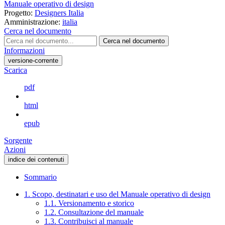
Manuale operativo di design
Progetto:
Designers Italia
Amministrazione:
italia
Cerca nel documento
Cerca nel documento
Informazioni
versione-corrente
Scarica
pdf
html
epub
Sorgente
Azioni
indice dei contenuti
Sommario
1. Scopo, destinatari e uso del Manuale operativo di design
1.1. Versionamento e storico
1.2. Consultazione del manuale
1.3. Contribuisci al manuale