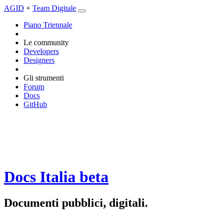
AGID
+
Team Digitale
Piano Triennale
Le community
Developers
Designers
Gli strumenti
Forum
Docs
GitHub
Docs Italia
beta
Documenti pubblici, digitali.