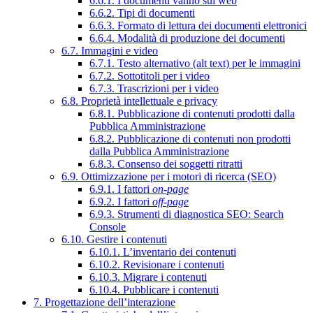
6.6.1. I documenti vanno sul web
6.6.2. Tipi di documenti
6.6.3. Formato di lettura dei documenti elettronici
6.6.4. Modalità di produzione dei documenti
6.7. Immagini e video
6.7.1. Testo alternativo (alt text) per le immagini
6.7.2. Sottotitoli per i video
6.7.3. Trascrizioni per i video
6.8. Proprietà intellettuale e privacy
6.8.1. Pubblicazione di contenuti prodotti dalla
Pubblica Amministrazione
6.8.2. Pubblicazione di contenuti non prodotti
dalla Pubblica Amministrazione
6.8.3. Consenso dei soggetti ritratti
6.9. Ottimizzazione per i motori di ricerca (SEO)
6.9.1. I fattori
on-page
6.9.2. I fattori
off-page
6.9.3. Strumenti di diagnostica SEO: Search
Console
6.10. Gestire i contenuti
6.10.1. L’inventario dei contenuti
6.10.2. Revisionare i contenuti
6.10.3. Migrare i contenuti
6.10.4. Pubblicare i contenuti
7. Progettazione dell’interazione