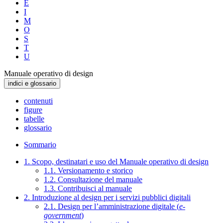
E
I
M
O
S
T
U
Manuale operativo di design
indici e glossario
contenuti
figure
tabelle
glossario
Sommario
1. Scopo, destinatari e uso del Manuale operativo di design
1.1. Versionamento e storico
1.2. Consultazione del manuale
1.3. Contribuisci al manuale
2. Introduzione al design per i servizi pubblici digitali
2.1. Design per l’amministrazione digitale (
e-
government
)