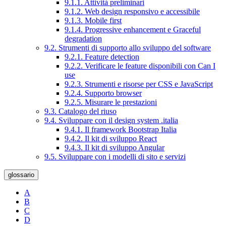
9.1.1. Attività preliminari
9.1.2. Web design responsivo e accessibile
9.1.3. Mobile first
9.1.4. Progressive enhancement e Graceful
degradation
9.2. Strumenti di supporto allo sviluppo del software
9.2.1. Feature detection
9.2.2. Verificare le feature disponibili con Can I
use
9.2.3. Strumenti e risorse per CSS e JavaScript
9.2.4. Supporto browser
9.2.5. Misurare le prestazioni
9.3. Catalogo del riuso
9.4. Sviluppare con il design system .italia
9.4.1. Il framework Bootstrap Italia
9.4.2. Il kit di sviluppo React
9.4.3. Il kit di sviluppo Angular
9.5. Sviluppare con i modelli di sito e servizi
glossario
A
B
C
D