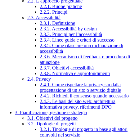
2.2. L’approccio progettuale
2.2.1. Buone pratiche
2.2.2. Principi
2.3. Accessibilità
2.3.1. Definizione
2.3.2. Accessibilità by design
2.3.3. Principi per l’accessibilità
2.3.4. Linee guida e criteri di successo
2.3.5. Come rilasciare una dichiarazione di
accessibilità
2.3.6. Meccanismo di feedback e procedura di
attuazione
2.3.7. Obiettivi accessibilità
2.3.8. Normativa e approfondimenti
2.4. Privacy
2.4.1. Come rispettare la privacy sin dalla
progettazione di un sito o servizio digitale
2.4.2. Richiedi il consenso quando necessario
2.4.3. Le basi del sito web: architettura,
informativa privacy, riferimenti DPO
3. Pianificazione, gestione e strategia
3.1. Obiettivi del progetto
3.2. Tipologie di progetti
3.2.1. Tipologie di progetto in base agli attori
coinvolti nel servizio