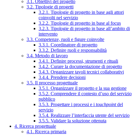
3.1. Obiettivi del progetto
3.2. Tipologie di progetti
3.2.1. Tipologie di progetto in base agli attori
coinvolti nel servizio
3.2.2. Tipologie di progetto in base al focus
3.2.3. Tipologie di progetto in base all’ambito di
intervento
3.3. Competenze, ruoli e figure coinvolte
3.3.1. Coordinatore di progetto
3.3.2. Definire ruoli e responsabilità
3.4. Metodo di lavoro
3.4.1. Definire processi, strumenti e rituali
3.4.2. Curare la documentazione di progetto
3.4.3. Organizzare tavoli tecnici collaborativi
3.4.4. Prendere decisioni
3.5. Il processo progettuale
3.5.1. Organizzare il progetto e la sua gestione
3.5.2. Comprendere il contesto d’uso del servizio
pubblico
3.5.3. Progettare i processi e i
touchpoint
del
servizio
3.5.4. Realizzare l’interfaccia utente del servizio
3.5.5. Validare la soluzione ottenuta
4. Ricerca progettuale
4.1. Ricerca primaria