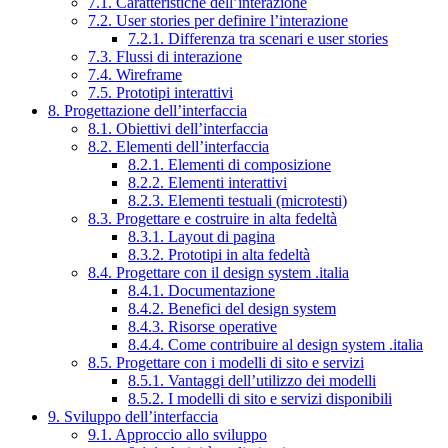
7.1. Caratteristiche dell’interazione
7.2. User stories per definire l’interazione
7.2.1. Differenza tra scenari e user stories
7.3. Flussi di interazione
7.4. Wireframe
7.5. Prototipi interattivi
8. Progettazione dell’interfaccia
8.1. Obiettivi dell’interfaccia
8.2. Elementi dell’interfaccia
8.2.1. Elementi di composizione
8.2.2. Elementi interattivi
8.2.3. Elementi testuali (microtesti)
8.3. Progettare e costruire in alta fedeltà
8.3.1. Layout di pagina
8.3.2. Prototipi in alta fedeltà
8.4. Progettare con il design system .italia
8.4.1. Documentazione
8.4.2. Benefici del design system
8.4.3. Risorse operative
8.4.4. Come contribuire al design system .italia
8.5. Progettare con i modelli di sito e servizi
8.5.1. Vantaggi dell’utilizzo dei modelli
8.5.2. I modelli di sito e servizi disponibili
9. Sviluppo dell’interfaccia
9.1. Approccio allo sviluppo