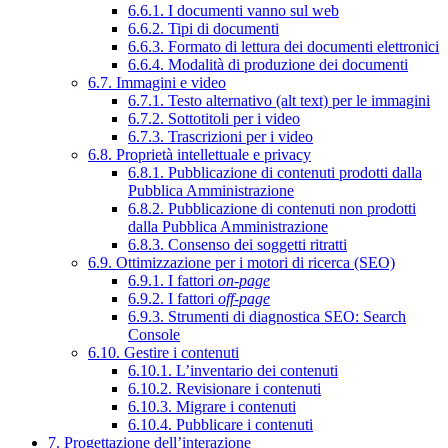
6.6.1. I documenti vanno sul web
6.6.2. Tipi di documenti
6.6.3. Formato di lettura dei documenti elettronici
6.6.4. Modalità di produzione dei documenti
6.7. Immagini e video
6.7.1. Testo alternativo (alt text) per le immagini
6.7.2. Sottotitoli per i video
6.7.3. Trascrizioni per i video
6.8. Proprietà intellettuale e privacy
6.8.1. Pubblicazione di contenuti prodotti dalla
Pubblica Amministrazione
6.8.2. Pubblicazione di contenuti non prodotti
dalla Pubblica Amministrazione
6.8.3. Consenso dei soggetti ritratti
6.9. Ottimizzazione per i motori di ricerca (SEO)
6.9.1. I fattori
on-page
6.9.2. I fattori
off-page
6.9.3. Strumenti di diagnostica SEO: Search
Console
6.10. Gestire i contenuti
6.10.1. L’inventario dei contenuti
6.10.2. Revisionare i contenuti
6.10.3. Migrare i contenuti
6.10.4. Pubblicare i contenuti
7. Progettazione dell’interazione