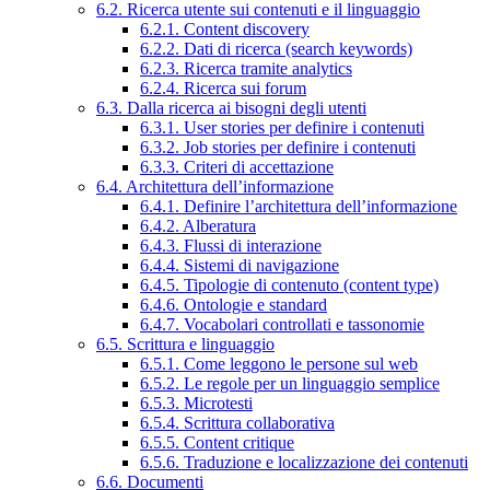
6.2. Ricerca utente sui contenuti e il linguaggio
6.2.1. Content discovery
6.2.2. Dati di ricerca (search keywords)
6.2.3. Ricerca tramite analytics
6.2.4. Ricerca sui forum
6.3. Dalla ricerca ai bisogni degli utenti
6.3.1. User stories per definire i contenuti
6.3.2. Job stories per definire i contenuti
6.3.3. Criteri di accettazione
6.4. Architettura dell’informazione
6.4.1. Definire l’architettura dell’informazione
6.4.2. Alberatura
6.4.3. Flussi di interazione
6.4.4. Sistemi di navigazione
6.4.5. Tipologie di contenuto (content type)
6.4.6. Ontologie e standard
6.4.7. Vocabolari controllati e tassonomie
6.5. Scrittura e linguaggio
6.5.1. Come leggono le persone sul web
6.5.2. Le regole per un linguaggio semplice
6.5.3. Microtesti
6.5.4. Scrittura collaborativa
6.5.5. Content critique
6.5.6. Traduzione e localizzazione dei contenuti
6.6. Documenti