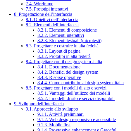
7.4. Wireframe
7.5. Prototipi interattivi
8. Progettazione dell’interfaccia
8.1. Obiettivi dell’interfaccia
8.2. Elementi dell’interfaccia
8.2.1. Elementi di composizione
8.2.2. Elementi interattivi
8.2.3. Elementi testuali (microtesti)
8.3. Progettare e costruire in alta fedeltà
8.3.1. Layout di pagina
8.3.2. Prototipi in alta fedeltà
8.4. Progettare con il design system .italia
8.4.1. Documentazione
8.4.2. Benefici del design system
8.4.3. Risorse operative
8.4.4. Come contribuire al design system .italia
8.5. Progettare con i modelli di sito e servizi
8.5.1. Vantaggi dell’utilizzo dei modelli
8.5.2. I modelli di sito e servizi disponibili
9. Sviluppo dell’interfaccia
9.1. Approccio allo sviluppo
9.1.1. Attività preliminari
9.1.2. Web design responsivo e accessibile
9.1.3. Mobile first
9.1.4. Progressive enhancement e Graceful