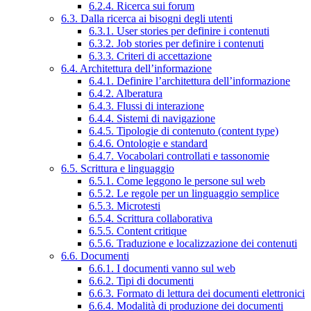
6.2.4. Ricerca sui forum
6.3. Dalla ricerca ai bisogni degli utenti
6.3.1. User stories per definire i contenuti
6.3.2. Job stories per definire i contenuti
6.3.3. Criteri di accettazione
6.4. Architettura dell’informazione
6.4.1. Definire l’architettura dell’informazione
6.4.2. Alberatura
6.4.3. Flussi di interazione
6.4.4. Sistemi di navigazione
6.4.5. Tipologie di contenuto (content type)
6.4.6. Ontologie e standard
6.4.7. Vocabolari controllati e tassonomie
6.5. Scrittura e linguaggio
6.5.1. Come leggono le persone sul web
6.5.2. Le regole per un linguaggio semplice
6.5.3. Microtesti
6.5.4. Scrittura collaborativa
6.5.5. Content critique
6.5.6. Traduzione e localizzazione dei contenuti
6.6. Documenti
6.6.1. I documenti vanno sul web
6.6.2. Tipi di documenti
6.6.3. Formato di lettura dei documenti elettronici
6.6.4. Modalità di produzione dei documenti