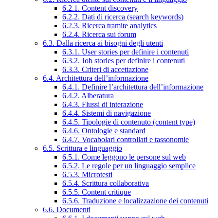
6.2.1. Content discovery
6.2.2. Dati di ricerca (search keywords)
6.2.3. Ricerca tramite analytics
6.2.4. Ricerca sui forum
6.3. Dalla ricerca ai bisogni degli utenti
6.3.1. User stories per definire i contenuti
6.3.2. Job stories per definire i contenuti
6.3.3. Criteri di accettazione
6.4. Architettura dell’informazione
6.4.1. Definire l’architettura dell’informazione
6.4.2. Alberatura
6.4.3. Flussi di interazione
6.4.4. Sistemi di navigazione
6.4.5. Tipologie di contenuto (content type)
6.4.6. Ontologie e standard
6.4.7. Vocabolari controllati e tassonomie
6.5. Scrittura e linguaggio
6.5.1. Come leggono le persone sul web
6.5.2. Le regole per un linguaggio semplice
6.5.3. Microtesti
6.5.4. Scrittura collaborativa
6.5.5. Content critique
6.5.6. Traduzione e localizzazione dei contenuti
6.6. Documenti