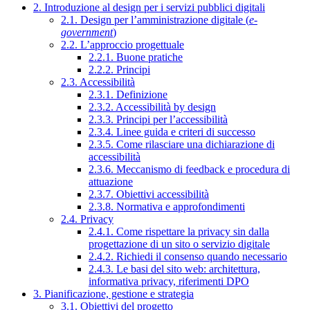
2. Introduzione al design per i servizi pubblici digitali
2.1. Design per l’amministrazione digitale (
e-
government
)
2.2. L’approccio progettuale
2.2.1. Buone pratiche
2.2.2. Principi
2.3. Accessibilità
2.3.1. Definizione
2.3.2. Accessibilità by design
2.3.3. Principi per l’accessibilità
2.3.4. Linee guida e criteri di successo
2.3.5. Come rilasciare una dichiarazione di
accessibilità
2.3.6. Meccanismo di feedback e procedura di
attuazione
2.3.7. Obiettivi accessibilità
2.3.8. Normativa e approfondimenti
2.4. Privacy
2.4.1. Come rispettare la privacy sin dalla
progettazione di un sito o servizio digitale
2.4.2. Richiedi il consenso quando necessario
2.4.3. Le basi del sito web: architettura,
informativa privacy, riferimenti DPO
3. Pianificazione, gestione e strategia
3.1. Obiettivi del progetto