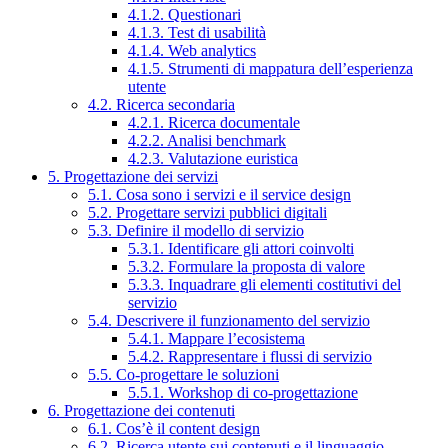
4.1.2. Questionari
4.1.3. Test di usabilità
4.1.4. Web analytics
4.1.5. Strumenti di mappatura dell’esperienza
utente
4.2. Ricerca secondaria
4.2.1. Ricerca documentale
4.2.2. Analisi benchmark
4.2.3. Valutazione euristica
5. Progettazione dei servizi
5.1. Cosa sono i servizi e il service design
5.2. Progettare servizi pubblici digitali
5.3. Definire il modello di servizio
5.3.1. Identificare gli attori coinvolti
5.3.2. Formulare la proposta di valore
5.3.3. Inquadrare gli elementi costitutivi del
servizio
5.4. Descrivere il funzionamento del servizio
5.4.1. Mappare l’ecosistema
5.4.2. Rappresentare i flussi di servizio
5.5. Co-progettare le soluzioni
5.5.1. Workshop di co-progettazione
6. Progettazione dei contenuti
6.1. Cos’è il content design
6.2. Ricerca utente sui contenuti e il linguaggio