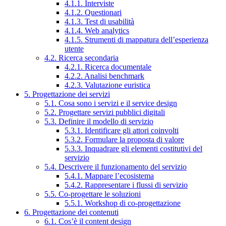
4.1.1. Interviste
4.1.2. Questionari
4.1.3. Test di usabilità
4.1.4. Web analytics
4.1.5. Strumenti di mappatura dell’esperienza
utente
4.2. Ricerca secondaria
4.2.1. Ricerca documentale
4.2.2. Analisi benchmark
4.2.3. Valutazione euristica
5. Progettazione dei servizi
5.1. Cosa sono i servizi e il service design
5.2. Progettare servizi pubblici digitali
5.3. Definire il modello di servizio
5.3.1. Identificare gli attori coinvolti
5.3.2. Formulare la proposta di valore
5.3.3. Inquadrare gli elementi costitutivi del
servizio
5.4. Descrivere il funzionamento del servizio
5.4.1. Mappare l’ecosistema
5.4.2. Rappresentare i flussi di servizio
5.5. Co-progettare le soluzioni
5.5.1. Workshop di co-progettazione
6. Progettazione dei contenuti
6.1. Cos’è il content design