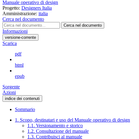
Manuale operativo di design
Progetto:
Designers Italia
Amministrazione:
italia
Cerca nel documento
Cerca nel documento
Informazioni
versione-corrente
Scarica
pdf
html
epub
Sorgente
Azioni
indice dei contenuti
Sommario
1. Scopo, destinatari e uso del Manuale operativo di design
1.1. Versionamento e storico
1.2. Consultazione del manuale
1.3. Contribuisci al manuale