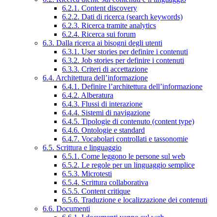
6.2.1. Content discovery
6.2.2. Dati di ricerca (search keywords)
6.2.3. Ricerca tramite analytics
6.2.4. Ricerca sui forum
6.3. Dalla ricerca ai bisogni degli utenti
6.3.1. User stories per definire i contenuti
6.3.2. Job stories per definire i contenuti
6.3.3. Criteri di accettazione
6.4. Architettura dell’informazione
6.4.1. Definire l’architettura dell’informazione
6.4.2. Alberatura
6.4.3. Flussi di interazione
6.4.4. Sistemi di navigazione
6.4.5. Tipologie di contenuto (content type)
6.4.6. Ontologie e standard
6.4.7. Vocabolari controllati e tassonomie
6.5. Scrittura e linguaggio
6.5.1. Come leggono le persone sul web
6.5.2. Le regole per un linguaggio semplice
6.5.3. Microtesti
6.5.4. Scrittura collaborativa
6.5.5. Content critique
6.5.6. Traduzione e localizzazione dei contenuti
6.6. Documenti