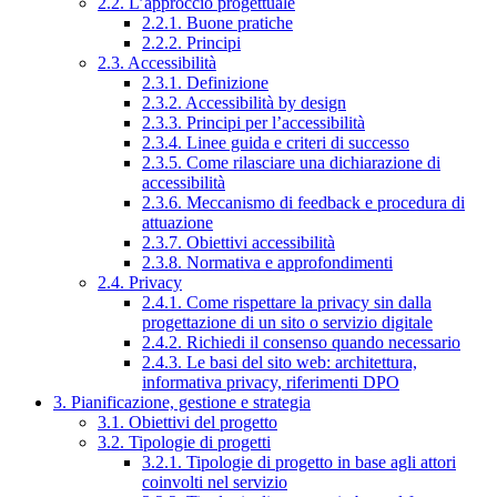
2.2. L’approccio progettuale
2.2.1. Buone pratiche
2.2.2. Principi
2.3. Accessibilità
2.3.1. Definizione
2.3.2. Accessibilità by design
2.3.3. Principi per l’accessibilità
2.3.4. Linee guida e criteri di successo
2.3.5. Come rilasciare una dichiarazione di
accessibilità
2.3.6. Meccanismo di feedback e procedura di
attuazione
2.3.7. Obiettivi accessibilità
2.3.8. Normativa e approfondimenti
2.4. Privacy
2.4.1. Come rispettare la privacy sin dalla
progettazione di un sito o servizio digitale
2.4.2. Richiedi il consenso quando necessario
2.4.3. Le basi del sito web: architettura,
informativa privacy, riferimenti DPO
3. Pianificazione, gestione e strategia
3.1. Obiettivi del progetto
3.2. Tipologie di progetti
3.2.1. Tipologie di progetto in base agli attori
coinvolti nel servizio