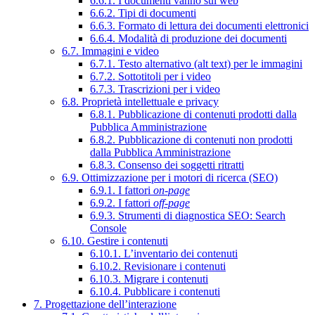
6.6.1. I documenti vanno sul web
6.6.2. Tipi di documenti
6.6.3. Formato di lettura dei documenti elettronici
6.6.4. Modalità di produzione dei documenti
6.7. Immagini e video
6.7.1. Testo alternativo (alt text) per le immagini
6.7.2. Sottotitoli per i video
6.7.3. Trascrizioni per i video
6.8. Proprietà intellettuale e privacy
6.8.1. Pubblicazione di contenuti prodotti dalla
Pubblica Amministrazione
6.8.2. Pubblicazione di contenuti non prodotti
dalla Pubblica Amministrazione
6.8.3. Consenso dei soggetti ritratti
6.9. Ottimizzazione per i motori di ricerca (SEO)
6.9.1. I fattori
on-page
6.9.2. I fattori
off-page
6.9.3. Strumenti di diagnostica SEO: Search
Console
6.10. Gestire i contenuti
6.10.1. L’inventario dei contenuti
6.10.2. Revisionare i contenuti
6.10.3. Migrare i contenuti
6.10.4. Pubblicare i contenuti
7. Progettazione dell’interazione