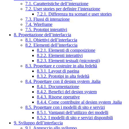
7.1. Caratteristiche dell’interazione
7.2. User stories per definire l’interazione
7.2.1. Differenza tra scenari e user stories
7.3. Flussi di interazione
7.4. Wireframe
7.5. Prototipi interattivi
8. Progettazione dell’interfaccia
8.1. Obiettivi dell’interfaccia
8.2. Elementi dell’interfaccia
8.2.1. Elementi di composizione
8.2.2. Elementi interattivi
8.2.3. Elementi testuali (microtesti)
8.3. Progettare e costruire in alta fedeltà
8.3.1. Layout di pagina
8.3.2. Prototipi in alta fedeltà
8.4. Progettare con il design system .italia
8.4.1. Documentazione
8.4.2. Benefici del design system
8.4.3. Risorse operative
8.4.4. Come contribuire al design system .italia
8.5. Progettare con i modelli di sito e servizi
8.5.1. Vantaggi dell’utilizzo dei modelli
8.5.2. I modelli di sito e servizi disponibili
9. Sviluppo dell’interfaccia
9.1. Approccio allo sviluppo