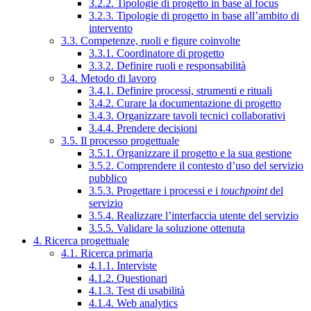
3.2.2. Tipologie di progetto in base al focus
3.2.3. Tipologie di progetto in base all’ambito di
intervento
3.3. Competenze, ruoli e figure coinvolte
3.3.1. Coordinatore di progetto
3.3.2. Definire ruoli e responsabilità
3.4. Metodo di lavoro
3.4.1. Definire processi, strumenti e rituali
3.4.2. Curare la documentazione di progetto
3.4.3. Organizzare tavoli tecnici collaborativi
3.4.4. Prendere decisioni
3.5. Il processo progettuale
3.5.1. Organizzare il progetto e la sua gestione
3.5.2. Comprendere il contesto d’uso del servizio
pubblico
3.5.3. Progettare i processi e i
touchpoint
del
servizio
3.5.4. Realizzare l’interfaccia utente del servizio
3.5.5. Validare la soluzione ottenuta
4. Ricerca progettuale
4.1. Ricerca primaria
4.1.1. Interviste
4.1.2. Questionari
4.1.3. Test di usabilità
4.1.4. Web analytics