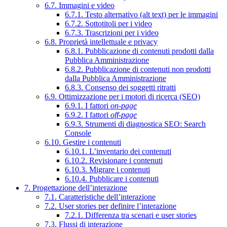
6.7. Immagini e video
6.7.1. Testo alternativo (alt text) per le immagini
6.7.2. Sottotitoli per i video
6.7.3. Trascrizioni per i video
6.8. Proprietà intellettuale e privacy
6.8.1. Pubblicazione di contenuti prodotti dalla
Pubblica Amministrazione
6.8.2. Pubblicazione di contenuti non prodotti
dalla Pubblica Amministrazione
6.8.3. Consenso dei soggetti ritratti
6.9. Ottimizzazione per i motori di ricerca (SEO)
6.9.1. I fattori
on-page
6.9.2. I fattori
off-page
6.9.3. Strumenti di diagnostica SEO: Search
Console
6.10. Gestire i contenuti
6.10.1. L’inventario dei contenuti
6.10.2. Revisionare i contenuti
6.10.3. Migrare i contenuti
6.10.4. Pubblicare i contenuti
7. Progettazione dell’interazione
7.1. Caratteristiche dell’interazione
7.2. User stories per definire l’interazione
7.2.1. Differenza tra scenari e user stories
7.3. Flussi di interazione