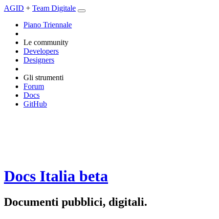
AGID
+
Team Digitale
Piano Triennale
Le community
Developers
Designers
Gli strumenti
Forum
Docs
GitHub
Docs Italia
beta
Documenti pubblici, digitali.