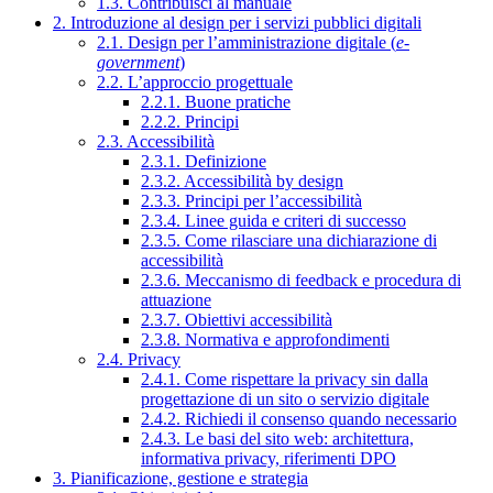
1.3. Contribuisci al manuale
2. Introduzione al design per i servizi pubblici digitali
2.1. Design per l’amministrazione digitale (
e-
government
)
2.2. L’approccio progettuale
2.2.1. Buone pratiche
2.2.2. Principi
2.3. Accessibilità
2.3.1. Definizione
2.3.2. Accessibilità by design
2.3.3. Principi per l’accessibilità
2.3.4. Linee guida e criteri di successo
2.3.5. Come rilasciare una dichiarazione di
accessibilità
2.3.6. Meccanismo di feedback e procedura di
attuazione
2.3.7. Obiettivi accessibilità
2.3.8. Normativa e approfondimenti
2.4. Privacy
2.4.1. Come rispettare la privacy sin dalla
progettazione di un sito o servizio digitale
2.4.2. Richiedi il consenso quando necessario
2.4.3. Le basi del sito web: architettura,
informativa privacy, riferimenti DPO
3. Pianificazione, gestione e strategia