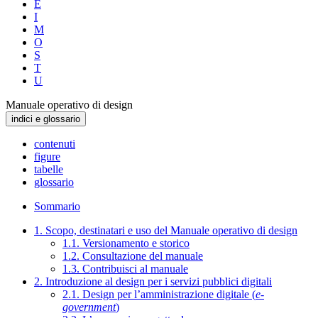
E
I
M
O
S
T
U
Manuale operativo di design
indici e glossario
contenuti
figure
tabelle
glossario
Sommario
1. Scopo, destinatari e uso del Manuale operativo di design
1.1. Versionamento e storico
1.2. Consultazione del manuale
1.3. Contribuisci al manuale
2. Introduzione al design per i servizi pubblici digitali
2.1. Design per l’amministrazione digitale (
e-
government
)