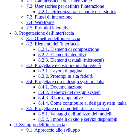
7.1. Caratteristiche dell’interazione
7.2. User stories per definire l’interazione
7.2.1. Differenza tra scenari e user stories
7.3. Flussi di interazione
7.4. Wireframe
7.5. Prototipi interattivi
8. Progettazione dell’interfaccia
8.1. Obiettivi dell’interfaccia
8.2. Elementi dell’interfaccia
8.2.1. Elementi di composizione
8.2.2. Elementi interattivi
8.2.3. Elementi testuali (microtesti)
8.3. Progettare e costruire in alta fedeltà
8.3.1. Layout di pagina
8.3.2. Prototipi in alta fedeltà
8.4. Progettare con il design system .italia
8.4.1. Documentazione
8.4.2. Benefici del design system
8.4.3. Risorse operative
8.4.4. Come contribuire al design system .italia
8.5. Progettare con i modelli di sito e servizi
8.5.1. Vantaggi dell’utilizzo dei modelli
8.5.2. I modelli di sito e servizi disponibili
9. Sviluppo dell’interfaccia
9.1. Approccio allo sviluppo