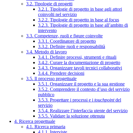
3.2. Tipologie di progetti
3.2.1. Tipologie di progetto in base agli attori
coinvolti nel servizio
3.2.2. Tipologie di progetto in base al focus
3.2.3. Tipologie di progetto in base all’ambito di
intervento
3.3. Competenze, ruoli e figure coinvolte
3.3.1. Coordinatore di progetto
3.3.2. Definire ruoli e responsabilità
3.4. Metodo di lavoro
3.4.1. Definire processi, strumenti e rituali
3.4.2. Curare la documentazione di progetto
3.4.3. Organizzare tavoli tecnici collaborativi
3.4.4. Prendere decisioni
3.5. Il processo progettuale
3.5.1. Organizzare il progetto e la sua gestione
3.5.2. Comprendere il contesto d’uso del servizio
pubblico
3.5.3. Progettare i processi e i
touchpoint
del
servizio
3.5.4. Realizzare l’interfaccia utente del servizio
3.5.5. Validare la soluzione ottenuta
4. Ricerca progettuale
4.1. Ricerca primaria
4.1.1. Interviste