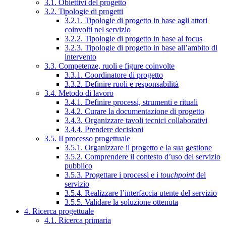
3.1. Obiettivi del progetto
3.2. Tipologie di progetti
3.2.1. Tipologie di progetto in base agli attori
coinvolti nel servizio
3.2.2. Tipologie di progetto in base al focus
3.2.3. Tipologie di progetto in base all’ambito di
intervento
3.3. Competenze, ruoli e figure coinvolte
3.3.1. Coordinatore di progetto
3.3.2. Definire ruoli e responsabilità
3.4. Metodo di lavoro
3.4.1. Definire processi, strumenti e rituali
3.4.2. Curare la documentazione di progetto
3.4.3. Organizzare tavoli tecnici collaborativi
3.4.4. Prendere decisioni
3.5. Il processo progettuale
3.5.1. Organizzare il progetto e la sua gestione
3.5.2. Comprendere il contesto d’uso del servizio
pubblico
3.5.3. Progettare i processi e i
touchpoint
del
servizio
3.5.4. Realizzare l’interfaccia utente del servizio
3.5.5. Validare la soluzione ottenuta
4. Ricerca progettuale
4.1. Ricerca primaria