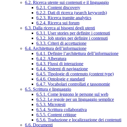
6.2. Ricerca utente sui contenuti e il linguaggio
6.2.1. Content discovery
6.2.2. Dati di ricerca (search keywords)
6.2.3. Ricerca tramite analytics
6.2.4. Ricerca sui forum
6.3. Dalla ricerca ai bisogni degli utenti
6.3.1. User stories per definire i contenuti
6.3.2. Job stories per definire i contenuti
6.3.3. Criteri di accettazione
6.4. Architettura dell’informazione
6.4.1. Definire l’architettura dell’informazione
6.4.2. Alberatura
6.4.3. Flussi di interazione
6.4.4. Sistemi di navigazione
6.4.5. Tipologie di contenuto (content type)
6.4.6. Ontologie e standard
6.4.7. Vocabolari controllati e tassonomie
6.5. Scrittura e linguaggio
6.5.1. Come leggono le persone sul web
6.5.2. Le regole per un linguaggio semplice
6.5.3. Microtesti
6.5.4. Scrittura collaborativa
6.5.5. Content critique
6.5.6. Traduzione e localizzazione dei contenuti
6.6. Documenti