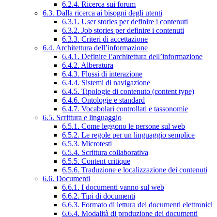
6.2.4. Ricerca sui forum
6.3. Dalla ricerca ai bisogni degli utenti
6.3.1. User stories per definire i contenuti
6.3.2. Job stories per definire i contenuti
6.3.3. Criteri di accettazione
6.4. Architettura dell’informazione
6.4.1. Definire l’architettura dell’informazione
6.4.2. Alberatura
6.4.3. Flussi di interazione
6.4.4. Sistemi di navigazione
6.4.5. Tipologie di contenuto (content type)
6.4.6. Ontologie e standard
6.4.7. Vocabolari controllati e tassonomie
6.5. Scrittura e linguaggio
6.5.1. Come leggono le persone sul web
6.5.2. Le regole per un linguaggio semplice
6.5.3. Microtesti
6.5.4. Scrittura collaborativa
6.5.5. Content critique
6.5.6. Traduzione e localizzazione dei contenuti
6.6. Documenti
6.6.1. I documenti vanno sul web
6.6.2. Tipi di documenti
6.6.3. Formato di lettura dei documenti elettronici
6.6.4. Modalità di produzione dei documenti