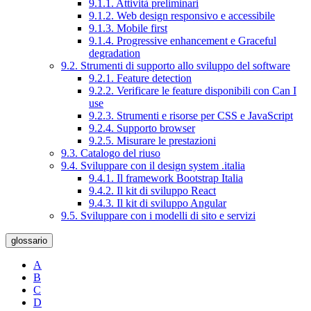
9.1.1. Attività preliminari
9.1.2. Web design responsivo e accessibile
9.1.3. Mobile first
9.1.4. Progressive enhancement e Graceful
degradation
9.2. Strumenti di supporto allo sviluppo del software
9.2.1. Feature detection
9.2.2. Verificare le feature disponibili con Can I
use
9.2.3. Strumenti e risorse per CSS e JavaScript
9.2.4. Supporto browser
9.2.5. Misurare le prestazioni
9.3. Catalogo del riuso
9.4. Sviluppare con il design system .italia
9.4.1. Il framework Bootstrap Italia
9.4.2. Il kit di sviluppo React
9.4.3. Il kit di sviluppo Angular
9.5. Sviluppare con i modelli di sito e servizi
glossario
A
B
C
D