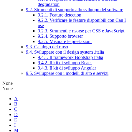
degradation
9.2. Strumenti di supporto allo sviluppo del software
9.2.1. Feature detection
9.2.2. Verificare le feature disponibili con Can I
use
9.2.3. Strumenti e risorse per CSS e JavaScript
9.2.4. Supporto browser
9.2.5. Misurare le prestazioni
9.3. Catalogo del riuso
9.4. Sviluppare con il design system .italia
9.4.1. Il framework Bootstrap Italia
9.4.2. Il kit di sviluppo React
9.4.3. Il kit di sviluppo Angular
9.5. Sviluppare con i modelli di sito e servizi
None
None
A
B
C
D
E
I
M