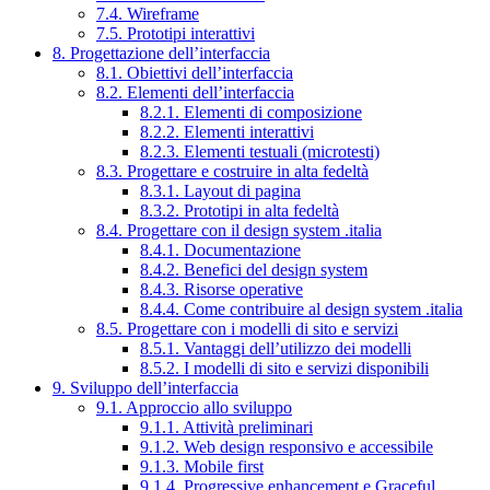
7.4. Wireframe
7.5. Prototipi interattivi
8. Progettazione dell’interfaccia
8.1. Obiettivi dell’interfaccia
8.2. Elementi dell’interfaccia
8.2.1. Elementi di composizione
8.2.2. Elementi interattivi
8.2.3. Elementi testuali (microtesti)
8.3. Progettare e costruire in alta fedeltà
8.3.1. Layout di pagina
8.3.2. Prototipi in alta fedeltà
8.4. Progettare con il design system .italia
8.4.1. Documentazione
8.4.2. Benefici del design system
8.4.3. Risorse operative
8.4.4. Come contribuire al design system .italia
8.5. Progettare con i modelli di sito e servizi
8.5.1. Vantaggi dell’utilizzo dei modelli
8.5.2. I modelli di sito e servizi disponibili
9. Sviluppo dell’interfaccia
9.1. Approccio allo sviluppo
9.1.1. Attività preliminari
9.1.2. Web design responsivo e accessibile
9.1.3. Mobile first
9.1.4. Progressive enhancement e Graceful