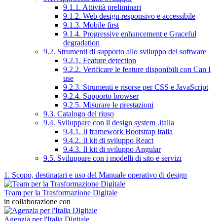
9.1.1. Attività preliminari
9.1.2. Web design responsivo e accessibile
9.1.3. Mobile first
9.1.4. Progressive enhancement e Graceful
degradation
9.2. Strumenti di supporto allo sviluppo del software
9.2.1. Feature detection
9.2.2. Verificare le feature disponibili con Can I
use
9.2.3. Strumenti e risorse per CSS e JavaScript
9.2.4. Supporto browser
9.2.5. Misurare le prestazioni
9.3. Catalogo del riuso
9.4. Sviluppare con il design system .italia
9.4.1. Il framework Bootstrap Italia
9.4.2. Il kit di sviluppo React
9.4.3. Il kit di sviluppo Angular
9.5. Sviluppare con i modelli di sito e servizi
1. Scopo, destinatari e uso del Manuale operativo di design
Team per la Trasformazione Digitale
in collaborazione con
Agenzia per l'Italia Digitale