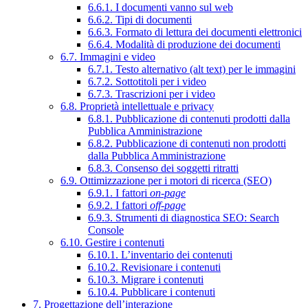
6.6.1. I documenti vanno sul web
6.6.2. Tipi di documenti
6.6.3. Formato di lettura dei documenti elettronici
6.6.4. Modalità di produzione dei documenti
6.7. Immagini e video
6.7.1. Testo alternativo (alt text) per le immagini
6.7.2. Sottotitoli per i video
6.7.3. Trascrizioni per i video
6.8. Proprietà intellettuale e privacy
6.8.1. Pubblicazione di contenuti prodotti dalla
Pubblica Amministrazione
6.8.2. Pubblicazione di contenuti non prodotti
dalla Pubblica Amministrazione
6.8.3. Consenso dei soggetti ritratti
6.9. Ottimizzazione per i motori di ricerca (SEO)
6.9.1. I fattori
on-page
6.9.2. I fattori
off-page
6.9.3. Strumenti di diagnostica SEO: Search
Console
6.10. Gestire i contenuti
6.10.1. L’inventario dei contenuti
6.10.2. Revisionare i contenuti
6.10.3. Migrare i contenuti
6.10.4. Pubblicare i contenuti
7. Progettazione dell’interazione