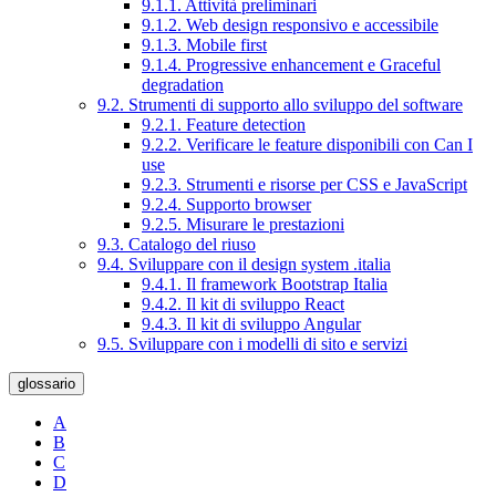
9.1.1. Attività preliminari
9.1.2. Web design responsivo e accessibile
9.1.3. Mobile first
9.1.4. Progressive enhancement e Graceful
degradation
9.2. Strumenti di supporto allo sviluppo del software
9.2.1. Feature detection
9.2.2. Verificare le feature disponibili con Can I
use
9.2.3. Strumenti e risorse per CSS e JavaScript
9.2.4. Supporto browser
9.2.5. Misurare le prestazioni
9.3. Catalogo del riuso
9.4. Sviluppare con il design system .italia
9.4.1. Il framework Bootstrap Italia
9.4.2. Il kit di sviluppo React
9.4.3. Il kit di sviluppo Angular
9.5. Sviluppare con i modelli di sito e servizi
glossario
A
B
C
D