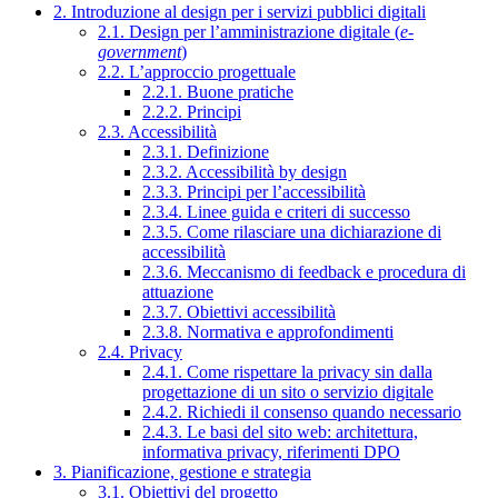
2. Introduzione al design per i servizi pubblici digitali
2.1. Design per l’amministrazione digitale (
e-
government
)
2.2. L’approccio progettuale
2.2.1. Buone pratiche
2.2.2. Principi
2.3. Accessibilità
2.3.1. Definizione
2.3.2. Accessibilità by design
2.3.3. Principi per l’accessibilità
2.3.4. Linee guida e criteri di successo
2.3.5. Come rilasciare una dichiarazione di
accessibilità
2.3.6. Meccanismo di feedback e procedura di
attuazione
2.3.7. Obiettivi accessibilità
2.3.8. Normativa e approfondimenti
2.4. Privacy
2.4.1. Come rispettare la privacy sin dalla
progettazione di un sito o servizio digitale
2.4.2. Richiedi il consenso quando necessario
2.4.3. Le basi del sito web: architettura,
informativa privacy, riferimenti DPO
3. Pianificazione, gestione e strategia
3.1. Obiettivi del progetto