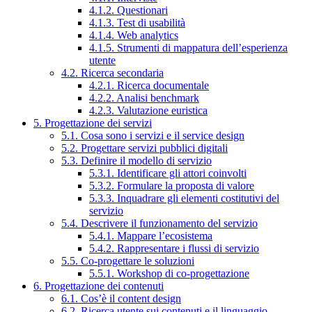
4.1.2. Questionari
4.1.3. Test di usabilità
4.1.4. Web analytics
4.1.5. Strumenti di mappatura dell’esperienza
utente
4.2. Ricerca secondaria
4.2.1. Ricerca documentale
4.2.2. Analisi benchmark
4.2.3. Valutazione euristica
5. Progettazione dei servizi
5.1. Cosa sono i servizi e il service design
5.2. Progettare servizi pubblici digitali
5.3. Definire il modello di servizio
5.3.1. Identificare gli attori coinvolti
5.3.2. Formulare la proposta di valore
5.3.3. Inquadrare gli elementi costitutivi del
servizio
5.4. Descrivere il funzionamento del servizio
5.4.1. Mappare l’ecosistema
5.4.2. Rappresentare i flussi di servizio
5.5. Co-progettare le soluzioni
5.5.1. Workshop di co-progettazione
6. Progettazione dei contenuti
6.1. Cos’è il content design
6.2. Ricerca utente sui contenuti e il linguaggio