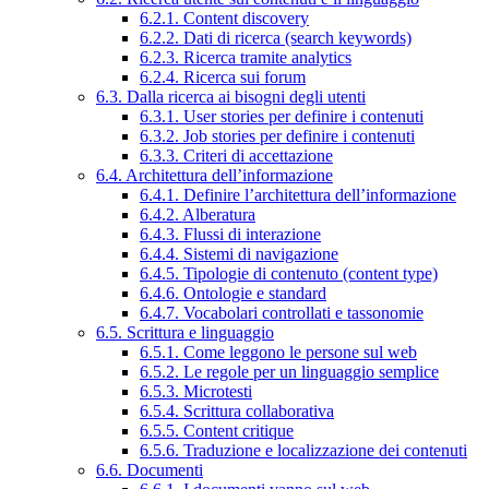
6.2.1. Content discovery
6.2.2. Dati di ricerca (search keywords)
6.2.3. Ricerca tramite analytics
6.2.4. Ricerca sui forum
6.3. Dalla ricerca ai bisogni degli utenti
6.3.1. User stories per definire i contenuti
6.3.2. Job stories per definire i contenuti
6.3.3. Criteri di accettazione
6.4. Architettura dell’informazione
6.4.1. Definire l’architettura dell’informazione
6.4.2. Alberatura
6.4.3. Flussi di interazione
6.4.4. Sistemi di navigazione
6.4.5. Tipologie di contenuto (content type)
6.4.6. Ontologie e standard
6.4.7. Vocabolari controllati e tassonomie
6.5. Scrittura e linguaggio
6.5.1. Come leggono le persone sul web
6.5.2. Le regole per un linguaggio semplice
6.5.3. Microtesti
6.5.4. Scrittura collaborativa
6.5.5. Content critique
6.5.6. Traduzione e localizzazione dei contenuti
6.6. Documenti