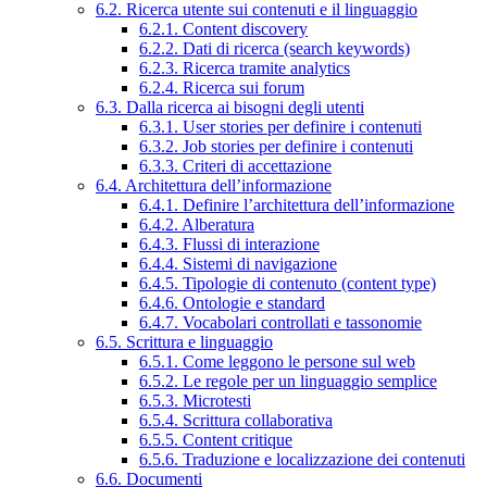
6.2. Ricerca utente sui contenuti e il linguaggio
6.2.1. Content discovery
6.2.2. Dati di ricerca (search keywords)
6.2.3. Ricerca tramite analytics
6.2.4. Ricerca sui forum
6.3. Dalla ricerca ai bisogni degli utenti
6.3.1. User stories per definire i contenuti
6.3.2. Job stories per definire i contenuti
6.3.3. Criteri di accettazione
6.4. Architettura dell’informazione
6.4.1. Definire l’architettura dell’informazione
6.4.2. Alberatura
6.4.3. Flussi di interazione
6.4.4. Sistemi di navigazione
6.4.5. Tipologie di contenuto (content type)
6.4.6. Ontologie e standard
6.4.7. Vocabolari controllati e tassonomie
6.5. Scrittura e linguaggio
6.5.1. Come leggono le persone sul web
6.5.2. Le regole per un linguaggio semplice
6.5.3. Microtesti
6.5.4. Scrittura collaborativa
6.5.5. Content critique
6.5.6. Traduzione e localizzazione dei contenuti
6.6. Documenti