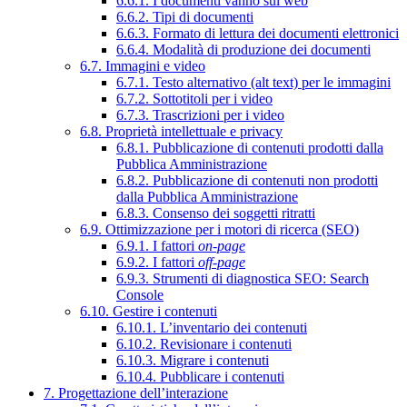
6.6.1. I documenti vanno sul web
6.6.2. Tipi di documenti
6.6.3. Formato di lettura dei documenti elettronici
6.6.4. Modalità di produzione dei documenti
6.7. Immagini e video
6.7.1. Testo alternativo (alt text) per le immagini
6.7.2. Sottotitoli per i video
6.7.3. Trascrizioni per i video
6.8. Proprietà intellettuale e privacy
6.8.1. Pubblicazione di contenuti prodotti dalla
Pubblica Amministrazione
6.8.2. Pubblicazione di contenuti non prodotti
dalla Pubblica Amministrazione
6.8.3. Consenso dei soggetti ritratti
6.9. Ottimizzazione per i motori di ricerca (SEO)
6.9.1. I fattori
on-page
6.9.2. I fattori
off-page
6.9.3. Strumenti di diagnostica SEO: Search
Console
6.10. Gestire i contenuti
6.10.1. L’inventario dei contenuti
6.10.2. Revisionare i contenuti
6.10.3. Migrare i contenuti
6.10.4. Pubblicare i contenuti
7. Progettazione dell’interazione