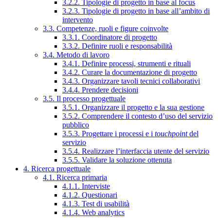
3.2.2. Tipologie di progetto in base al focus
3.2.3. Tipologie di progetto in base all’ambito di
intervento
3.3. Competenze, ruoli e figure coinvolte
3.3.1. Coordinatore di progetto
3.3.2. Definire ruoli e responsabilità
3.4. Metodo di lavoro
3.4.1. Definire processi, strumenti e rituali
3.4.2. Curare la documentazione di progetto
3.4.3. Organizzare tavoli tecnici collaborativi
3.4.4. Prendere decisioni
3.5. Il processo progettuale
3.5.1. Organizzare il progetto e la sua gestione
3.5.2. Comprendere il contesto d’uso del servizio
pubblico
3.5.3. Progettare i processi e i
touchpoint
del
servizio
3.5.4. Realizzare l’interfaccia utente del servizio
3.5.5. Validare la soluzione ottenuta
4. Ricerca progettuale
4.1. Ricerca primaria
4.1.1. Interviste
4.1.2. Questionari
4.1.3. Test di usabilità
4.1.4. Web analytics