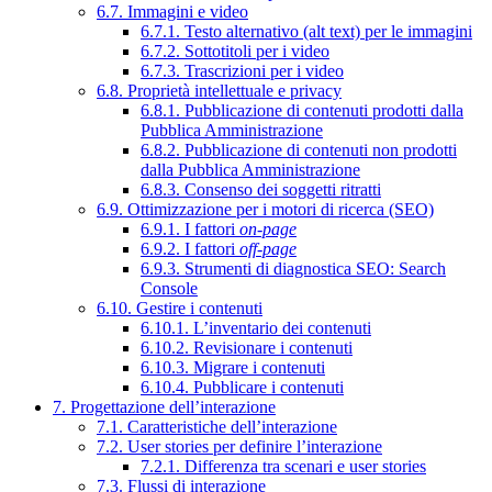
6.7. Immagini e video
6.7.1. Testo alternativo (alt text) per le immagini
6.7.2. Sottotitoli per i video
6.7.3. Trascrizioni per i video
6.8. Proprietà intellettuale e privacy
6.8.1. Pubblicazione di contenuti prodotti dalla
Pubblica Amministrazione
6.8.2. Pubblicazione di contenuti non prodotti
dalla Pubblica Amministrazione
6.8.3. Consenso dei soggetti ritratti
6.9. Ottimizzazione per i motori di ricerca (SEO)
6.9.1. I fattori
on-page
6.9.2. I fattori
off-page
6.9.3. Strumenti di diagnostica SEO: Search
Console
6.10. Gestire i contenuti
6.10.1. L’inventario dei contenuti
6.10.2. Revisionare i contenuti
6.10.3. Migrare i contenuti
6.10.4. Pubblicare i contenuti
7. Progettazione dell’interazione
7.1. Caratteristiche dell’interazione
7.2. User stories per definire l’interazione
7.2.1. Differenza tra scenari e user stories
7.3. Flussi di interazione