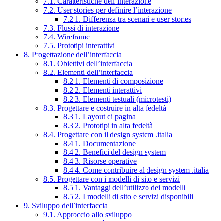
7.1. Caratteristiche dell’interazione
7.2. User stories per definire l’interazione
7.2.1. Differenza tra scenari e user stories
7.3. Flussi di interazione
7.4. Wireframe
7.5. Prototipi interattivi
8. Progettazione dell’interfaccia
8.1. Obiettivi dell’interfaccia
8.2. Elementi dell’interfaccia
8.2.1. Elementi di composizione
8.2.2. Elementi interattivi
8.2.3. Elementi testuali (microtesti)
8.3. Progettare e costruire in alta fedeltà
8.3.1. Layout di pagina
8.3.2. Prototipi in alta fedeltà
8.4. Progettare con il design system .italia
8.4.1. Documentazione
8.4.2. Benefici del design system
8.4.3. Risorse operative
8.4.4. Come contribuire al design system .italia
8.5. Progettare con i modelli di sito e servizi
8.5.1. Vantaggi dell’utilizzo dei modelli
8.5.2. I modelli di sito e servizi disponibili
9. Sviluppo dell’interfaccia
9.1. Approccio allo sviluppo