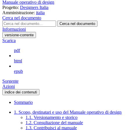
Manuale operativo di design
Progetto:
Designers Italia
Amministrazione:
italia
Cerca nel documento
Cerca nel documento
Informazioni
versione-corrente
Scarica
pdf
html
epub
Sorgente
Azioni
indice dei contenuti
Sommario
1. Scopo, destinatari e uso del Manuale operativo di design
1.1. Versionamento e storico
1.2. Consultazione del manuale
1.3. Contribuisci al manuale