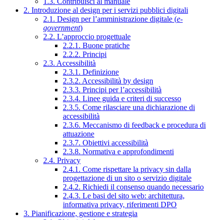
1.3. Contribuisci al manuale
2. Introduzione al design per i servizi pubblici digitali
2.1. Design per l’amministrazione digitale (
e-
government
)
2.2. L’approccio progettuale
2.2.1. Buone pratiche
2.2.2. Principi
2.3. Accessibilità
2.3.1. Definizione
2.3.2. Accessibilità by design
2.3.3. Principi per l’accessibilità
2.3.4. Linee guida e criteri di successo
2.3.5. Come rilasciare una dichiarazione di
accessibilità
2.3.6. Meccanismo di feedback e procedura di
attuazione
2.3.7. Obiettivi accessibilità
2.3.8. Normativa e approfondimenti
2.4. Privacy
2.4.1. Come rispettare la privacy sin dalla
progettazione di un sito o servizio digitale
2.4.2. Richiedi il consenso quando necessario
2.4.3. Le basi del sito web: architettura,
informativa privacy, riferimenti DPO
3. Pianificazione, gestione e strategia