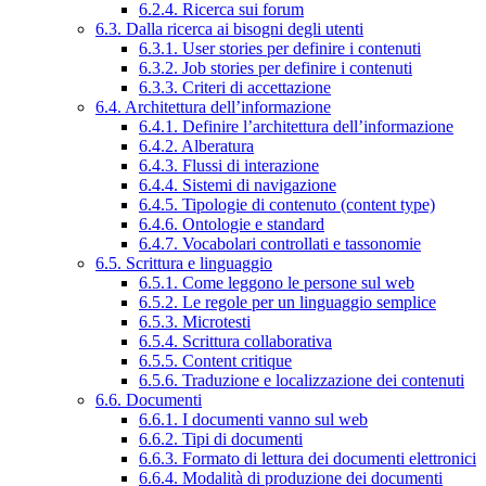
6.2.4. Ricerca sui forum
6.3. Dalla ricerca ai bisogni degli utenti
6.3.1. User stories per definire i contenuti
6.3.2. Job stories per definire i contenuti
6.3.3. Criteri di accettazione
6.4. Architettura dell’informazione
6.4.1. Definire l’architettura dell’informazione
6.4.2. Alberatura
6.4.3. Flussi di interazione
6.4.4. Sistemi di navigazione
6.4.5. Tipologie di contenuto (content type)
6.4.6. Ontologie e standard
6.4.7. Vocabolari controllati e tassonomie
6.5. Scrittura e linguaggio
6.5.1. Come leggono le persone sul web
6.5.2. Le regole per un linguaggio semplice
6.5.3. Microtesti
6.5.4. Scrittura collaborativa
6.5.5. Content critique
6.5.6. Traduzione e localizzazione dei contenuti
6.6. Documenti
6.6.1. I documenti vanno sul web
6.6.2. Tipi di documenti
6.6.3. Formato di lettura dei documenti elettronici
6.6.4. Modalità di produzione dei documenti