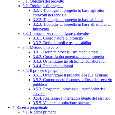
3.1. Obiettivi del progetto
3.2. Tipologie di progetti
3.2.1. Tipologie di progetto in base agli attori
coinvolti nel servizio
3.2.2. Tipologie di progetto in base al focus
3.2.3. Tipologie di progetto in base all’ambito di
intervento
3.3. Competenze, ruoli e figure coinvolte
3.3.1. Coordinatore di progetto
3.3.2. Definire ruoli e responsabilità
3.4. Metodo di lavoro
3.4.1. Definire processi, strumenti e rituali
3.4.2. Curare la documentazione di progetto
3.4.3. Organizzare tavoli tecnici collaborativi
3.4.4. Prendere decisioni
3.5. Il processo progettuale
3.5.1. Organizzare il progetto e la sua gestione
3.5.2. Comprendere il contesto d’uso del servizio
pubblico
3.5.3. Progettare i processi e i
touchpoint
del
servizio
3.5.4. Realizzare l’interfaccia utente del servizio
3.5.5. Validare la soluzione ottenuta
4. Ricerca progettuale
4.1. Ricerca primaria