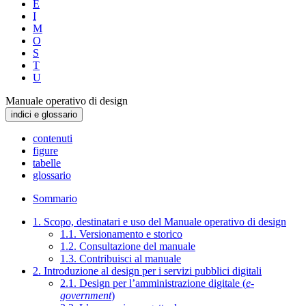
E
I
M
O
S
T
U
Manuale operativo di design
indici e glossario
contenuti
figure
tabelle
glossario
Sommario
1. Scopo, destinatari e uso del Manuale operativo di design
1.1. Versionamento e storico
1.2. Consultazione del manuale
1.3. Contribuisci al manuale
2. Introduzione al design per i servizi pubblici digitali
2.1. Design per l’amministrazione digitale (
e-
government
)