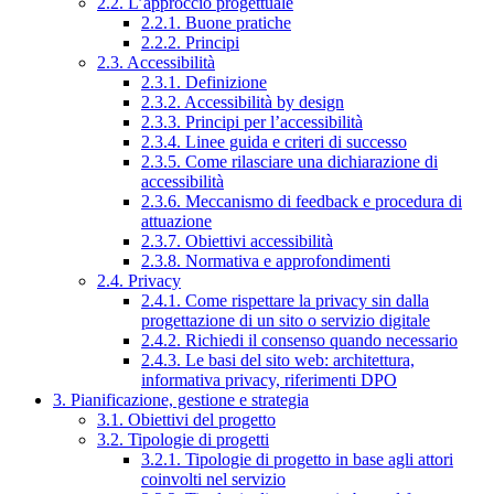
2.2. L’approccio progettuale
2.2.1. Buone pratiche
2.2.2. Principi
2.3. Accessibilità
2.3.1. Definizione
2.3.2. Accessibilità by design
2.3.3. Principi per l’accessibilità
2.3.4. Linee guida e criteri di successo
2.3.5. Come rilasciare una dichiarazione di
accessibilità
2.3.6. Meccanismo di feedback e procedura di
attuazione
2.3.7. Obiettivi accessibilità
2.3.8. Normativa e approfondimenti
2.4. Privacy
2.4.1. Come rispettare la privacy sin dalla
progettazione di un sito o servizio digitale
2.4.2. Richiedi il consenso quando necessario
2.4.3. Le basi del sito web: architettura,
informativa privacy, riferimenti DPO
3. Pianificazione, gestione e strategia
3.1. Obiettivi del progetto
3.2. Tipologie di progetti
3.2.1. Tipologie di progetto in base agli attori
coinvolti nel servizio