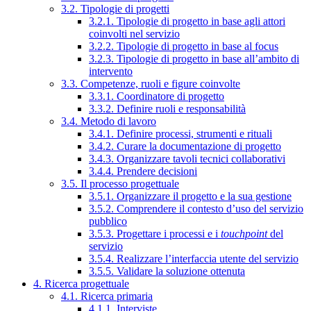
3.2. Tipologie di progetti
3.2.1. Tipologie di progetto in base agli attori
coinvolti nel servizio
3.2.2. Tipologie di progetto in base al focus
3.2.3. Tipologie di progetto in base all’ambito di
intervento
3.3. Competenze, ruoli e figure coinvolte
3.3.1. Coordinatore di progetto
3.3.2. Definire ruoli e responsabilità
3.4. Metodo di lavoro
3.4.1. Definire processi, strumenti e rituali
3.4.2. Curare la documentazione di progetto
3.4.3. Organizzare tavoli tecnici collaborativi
3.4.4. Prendere decisioni
3.5. Il processo progettuale
3.5.1. Organizzare il progetto e la sua gestione
3.5.2. Comprendere il contesto d’uso del servizio
pubblico
3.5.3. Progettare i processi e i
touchpoint
del
servizio
3.5.4. Realizzare l’interfaccia utente del servizio
3.5.5. Validare la soluzione ottenuta
4. Ricerca progettuale
4.1. Ricerca primaria
4.1.1. Interviste