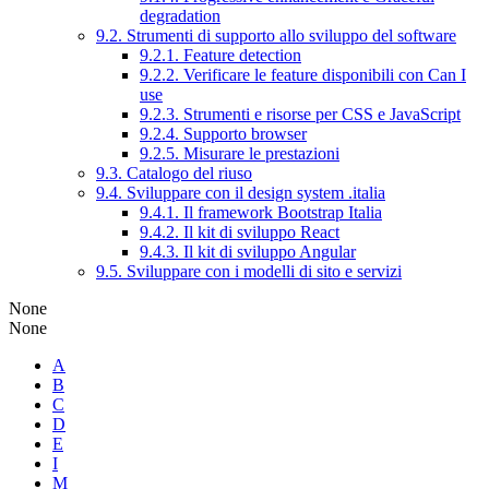
degradation
9.2. Strumenti di supporto allo sviluppo del software
9.2.1. Feature detection
9.2.2. Verificare le feature disponibili con Can I
use
9.2.3. Strumenti e risorse per CSS e JavaScript
9.2.4. Supporto browser
9.2.5. Misurare le prestazioni
9.3. Catalogo del riuso
9.4. Sviluppare con il design system .italia
9.4.1. Il framework Bootstrap Italia
9.4.2. Il kit di sviluppo React
9.4.3. Il kit di sviluppo Angular
9.5. Sviluppare con i modelli di sito e servizi
None
None
A
B
C
D
E
I
M