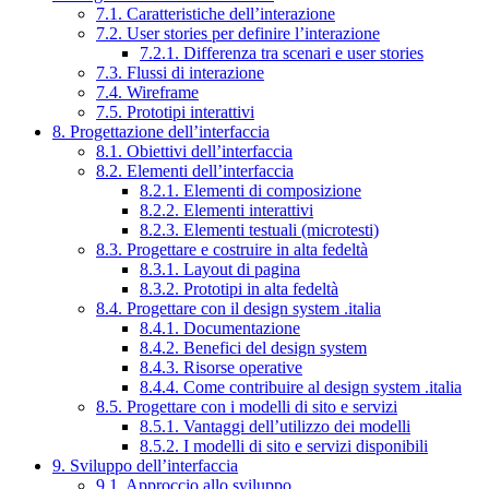
7.1. Caratteristiche dell’interazione
7.2. User stories per definire l’interazione
7.2.1. Differenza tra scenari e user stories
7.3. Flussi di interazione
7.4. Wireframe
7.5. Prototipi interattivi
8. Progettazione dell’interfaccia
8.1. Obiettivi dell’interfaccia
8.2. Elementi dell’interfaccia
8.2.1. Elementi di composizione
8.2.2. Elementi interattivi
8.2.3. Elementi testuali (microtesti)
8.3. Progettare e costruire in alta fedeltà
8.3.1. Layout di pagina
8.3.2. Prototipi in alta fedeltà
8.4. Progettare con il design system .italia
8.4.1. Documentazione
8.4.2. Benefici del design system
8.4.3. Risorse operative
8.4.4. Come contribuire al design system .italia
8.5. Progettare con i modelli di sito e servizi
8.5.1. Vantaggi dell’utilizzo dei modelli
8.5.2. I modelli di sito e servizi disponibili
9. Sviluppo dell’interfaccia
9.1. Approccio allo sviluppo