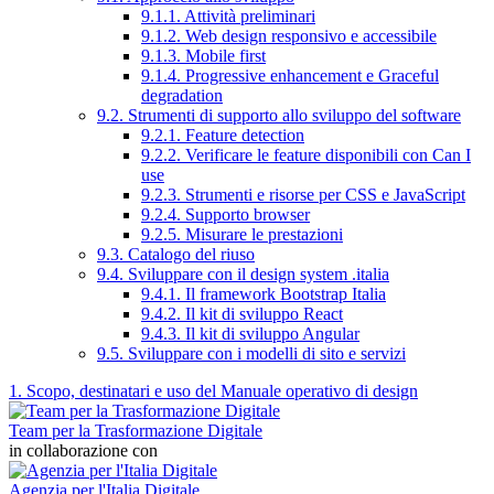
9.1.1. Attività preliminari
9.1.2. Web design responsivo e accessibile
9.1.3. Mobile first
9.1.4. Progressive enhancement e Graceful
degradation
9.2. Strumenti di supporto allo sviluppo del software
9.2.1. Feature detection
9.2.2. Verificare le feature disponibili con Can I
use
9.2.3. Strumenti e risorse per CSS e JavaScript
9.2.4. Supporto browser
9.2.5. Misurare le prestazioni
9.3. Catalogo del riuso
9.4. Sviluppare con il design system .italia
9.4.1. Il framework Bootstrap Italia
9.4.2. Il kit di sviluppo React
9.4.3. Il kit di sviluppo Angular
9.5. Sviluppare con i modelli di sito e servizi
1. Scopo, destinatari e uso del Manuale operativo di design
Team per la Trasformazione Digitale
in collaborazione con
Agenzia per l'Italia Digitale