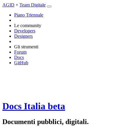
AGID
+
Team Digitale
Piano Triennale
Le community
Developers
Designers
Gli strumenti
Forum
Docs
GitHub
Docs Italia
beta
Documenti pubblici, digitali.