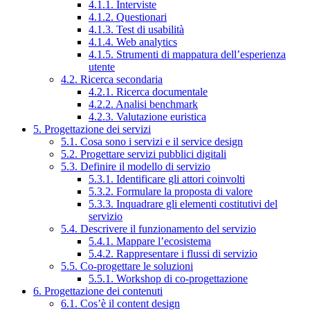
4.1.1. Interviste
4.1.2. Questionari
4.1.3. Test di usabilità
4.1.4. Web analytics
4.1.5. Strumenti di mappatura dell’esperienza
utente
4.2. Ricerca secondaria
4.2.1. Ricerca documentale
4.2.2. Analisi benchmark
4.2.3. Valutazione euristica
5. Progettazione dei servizi
5.1. Cosa sono i servizi e il service design
5.2. Progettare servizi pubblici digitali
5.3. Definire il modello di servizio
5.3.1. Identificare gli attori coinvolti
5.3.2. Formulare la proposta di valore
5.3.3. Inquadrare gli elementi costitutivi del
servizio
5.4. Descrivere il funzionamento del servizio
5.4.1. Mappare l’ecosistema
5.4.2. Rappresentare i flussi di servizio
5.5. Co-progettare le soluzioni
5.5.1. Workshop di co-progettazione
6. Progettazione dei contenuti
6.1. Cos’è il content design