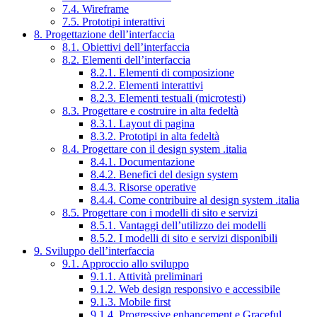
7.4. Wireframe
7.5. Prototipi interattivi
8. Progettazione dell’interfaccia
8.1. Obiettivi dell’interfaccia
8.2. Elementi dell’interfaccia
8.2.1. Elementi di composizione
8.2.2. Elementi interattivi
8.2.3. Elementi testuali (microtesti)
8.3. Progettare e costruire in alta fedeltà
8.3.1. Layout di pagina
8.3.2. Prototipi in alta fedeltà
8.4. Progettare con il design system .italia
8.4.1. Documentazione
8.4.2. Benefici del design system
8.4.3. Risorse operative
8.4.4. Come contribuire al design system .italia
8.5. Progettare con i modelli di sito e servizi
8.5.1. Vantaggi dell’utilizzo dei modelli
8.5.2. I modelli di sito e servizi disponibili
9. Sviluppo dell’interfaccia
9.1. Approccio allo sviluppo
9.1.1. Attività preliminari
9.1.2. Web design responsivo e accessibile
9.1.3. Mobile first
9.1.4. Progressive enhancement e Graceful