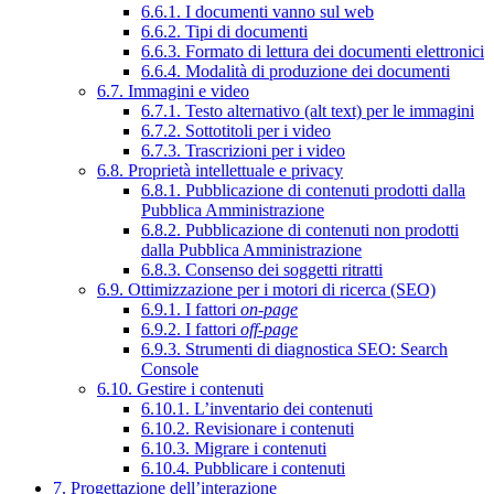
6.6.1. I documenti vanno sul web
6.6.2. Tipi di documenti
6.6.3. Formato di lettura dei documenti elettronici
6.6.4. Modalità di produzione dei documenti
6.7. Immagini e video
6.7.1. Testo alternativo (alt text) per le immagini
6.7.2. Sottotitoli per i video
6.7.3. Trascrizioni per i video
6.8. Proprietà intellettuale e privacy
6.8.1. Pubblicazione di contenuti prodotti dalla
Pubblica Amministrazione
6.8.2. Pubblicazione di contenuti non prodotti
dalla Pubblica Amministrazione
6.8.3. Consenso dei soggetti ritratti
6.9. Ottimizzazione per i motori di ricerca (SEO)
6.9.1. I fattori
on-page
6.9.2. I fattori
off-page
6.9.3. Strumenti di diagnostica SEO: Search
Console
6.10. Gestire i contenuti
6.10.1. L’inventario dei contenuti
6.10.2. Revisionare i contenuti
6.10.3. Migrare i contenuti
6.10.4. Pubblicare i contenuti
7. Progettazione dell’interazione