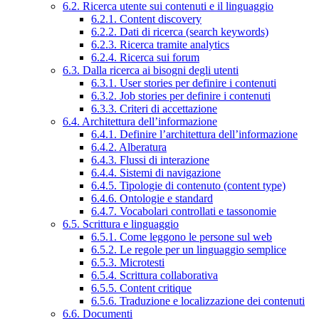
6.2. Ricerca utente sui contenuti e il linguaggio
6.2.1. Content discovery
6.2.2. Dati di ricerca (search keywords)
6.2.3. Ricerca tramite analytics
6.2.4. Ricerca sui forum
6.3. Dalla ricerca ai bisogni degli utenti
6.3.1. User stories per definire i contenuti
6.3.2. Job stories per definire i contenuti
6.3.3. Criteri di accettazione
6.4. Architettura dell’informazione
6.4.1. Definire l’architettura dell’informazione
6.4.2. Alberatura
6.4.3. Flussi di interazione
6.4.4. Sistemi di navigazione
6.4.5. Tipologie di contenuto (content type)
6.4.6. Ontologie e standard
6.4.7. Vocabolari controllati e tassonomie
6.5. Scrittura e linguaggio
6.5.1. Come leggono le persone sul web
6.5.2. Le regole per un linguaggio semplice
6.5.3. Microtesti
6.5.4. Scrittura collaborativa
6.5.5. Content critique
6.5.6. Traduzione e localizzazione dei contenuti
6.6. Documenti