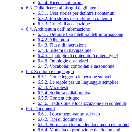
6.2.4. Ricerca sui forum
6.3. Dalla ricerca ai bisogni degli utenti
6.3.1. User stories per definire i contenuti
6.3.2. Job stories per definire i contenuti
6.3.3. Criteri di accettazione
6.4. Architettura dell’informazione
6.4.1. Definire l’architettura dell’informazione
6.4.2. Alberatura
6.4.3. Flussi di interazione
6.4.4. Sistemi di navigazione
6.4.5. Tipologie di contenuto (content type)
6.4.6. Ontologie e standard
6.4.7. Vocabolari controllati e tassonomie
6.5. Scrittura e linguaggio
6.5.1. Come leggono le persone sul web
6.5.2. Le regole per un linguaggio semplice
6.5.3. Microtesti
6.5.4. Scrittura collaborativa
6.5.5. Content critique
6.5.6. Traduzione e localizzazione dei contenuti
6.6. Documenti
6.6.1. I documenti vanno sul web
6.6.2. Tipi di documenti
6.6.3. Formato di lettura dei documenti elettronici
6.6.4. Modalità di produzione dei documenti