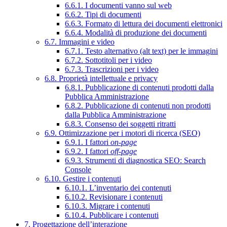
6.6.1. I documenti vanno sul web
6.6.2. Tipi di documenti
6.6.3. Formato di lettura dei documenti elettronici
6.6.4. Modalità di produzione dei documenti
6.7. Immagini e video
6.7.1. Testo alternativo (alt text) per le immagini
6.7.2. Sottotitoli per i video
6.7.3. Trascrizioni per i video
6.8. Proprietà intellettuale e privacy
6.8.1. Pubblicazione di contenuti prodotti dalla
Pubblica Amministrazione
6.8.2. Pubblicazione di contenuti non prodotti
dalla Pubblica Amministrazione
6.8.3. Consenso dei soggetti ritratti
6.9. Ottimizzazione per i motori di ricerca (SEO)
6.9.1. I fattori
on-page
6.9.2. I fattori
off-page
6.9.3. Strumenti di diagnostica SEO: Search
Console
6.10. Gestire i contenuti
6.10.1. L’inventario dei contenuti
6.10.2. Revisionare i contenuti
6.10.3. Migrare i contenuti
6.10.4. Pubblicare i contenuti
7. Progettazione dell’interazione