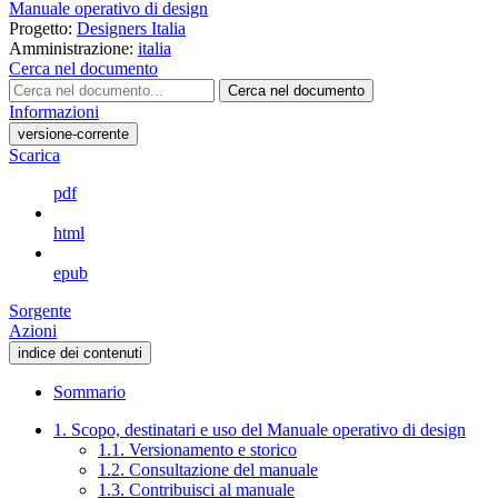
Manuale operativo di design
Progetto:
Designers Italia
Amministrazione:
italia
Cerca nel documento
Cerca nel documento
Informazioni
versione-corrente
Scarica
pdf
html
epub
Sorgente
Azioni
indice dei contenuti
Sommario
1. Scopo, destinatari e uso del Manuale operativo di design
1.1. Versionamento e storico
1.2. Consultazione del manuale
1.3. Contribuisci al manuale