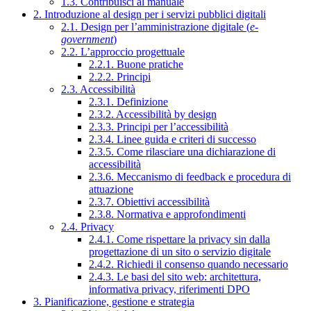
1.3. Contribuisci al manuale
2. Introduzione al design per i servizi pubblici digitali
2.1. Design per l’amministrazione digitale (
e-
government
)
2.2. L’approccio progettuale
2.2.1. Buone pratiche
2.2.2. Principi
2.3. Accessibilità
2.3.1. Definizione
2.3.2. Accessibilità by design
2.3.3. Principi per l’accessibilità
2.3.4. Linee guida e criteri di successo
2.3.5. Come rilasciare una dichiarazione di
accessibilità
2.3.6. Meccanismo di feedback e procedura di
attuazione
2.3.7. Obiettivi accessibilità
2.3.8. Normativa e approfondimenti
2.4. Privacy
2.4.1. Come rispettare la privacy sin dalla
progettazione di un sito o servizio digitale
2.4.2. Richiedi il consenso quando necessario
2.4.3. Le basi del sito web: architettura,
informativa privacy, riferimenti DPO
3. Pianificazione, gestione e strategia