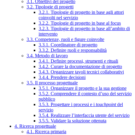
3.1. Obiettivi del progetto
3.2. Tipologie di progetti
3.2.1. Tipologie di progetto in base agli attori
coinvolti nel servizio
3.2.2. Tipologie di progetto in base al focus
3.2.3. Tipologie di progetto in base all’ambito di
intervento
3.3. Competenze, ruoli e figure coinvolte
3.3.1. Coordinatore di progetto
3.3.2. Definire ruoli e responsabilità
3.4. Metodo di lavoro
3.4.1. Definire processi, strumenti e rituali
3.4.2. Curare la documentazione di progetto
3.4.3. Organizzare tavoli tecnici collaborativi
3.4.4. Prendere decisioni
3.5. Il processo progettuale
3.5.1. Organizzare il progetto e la sua gestione
3.5.2. Comprendere il contesto d’uso del servizio
pubblico
3.5.3. Progettare i processi e i
touchpoint
del
servizio
3.5.4. Realizzare l’interfaccia utente del servizio
3.5.5. Validare la soluzione ottenuta
4. Ricerca progettuale
4.1. Ricerca primaria