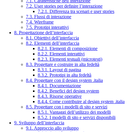
7.1. Caratteristiche dell’interazione
7.2. User stories per definire l’interazione
7.2.1. Differenza tra scenari e user stories
7.3. Flussi di interazione
7.4. Wireframe
7.5. Prototipi interattivi
8. Progettazione dell’interfaccia
8.1. Obiettivi dell’interfaccia
8.2. Elementi dell’interfaccia
8.2.1. Elementi di composizione
8.2.2. Elementi interattivi
8.2.3. Elementi testuali (microtesti)
8.3. Progettare e costruire in alta fedeltà
8.3.1. Layout di pagina
8.3.2. Prototipi in alta fedeltà
8.4. Progettare con il design system .italia
8.4.1. Documentazione
8.4.2. Benefici del design system
8.4.3. Risorse operative
8.4.4. Come contribuire al design system .italia
8.5. Progettare con i modelli di sito e servizi
8.5.1. Vantaggi dell’utilizzo dei modelli
8.5.2. I modelli di sito e servizi disponibili
9. Sviluppo dell’interfaccia
9.1. Approccio allo sviluppo