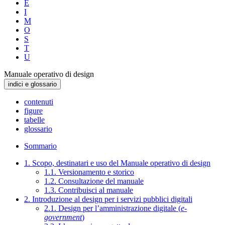
E
I
M
O
S
T
U
Manuale operativo di design
indici e glossario
contenuti
figure
tabelle
glossario
Sommario
1. Scopo, destinatari e uso del Manuale operativo di design
1.1. Versionamento e storico
1.2. Consultazione del manuale
1.3. Contribuisci al manuale
2. Introduzione al design per i servizi pubblici digitali
2.1. Design per l’amministrazione digitale (
e-
government
)