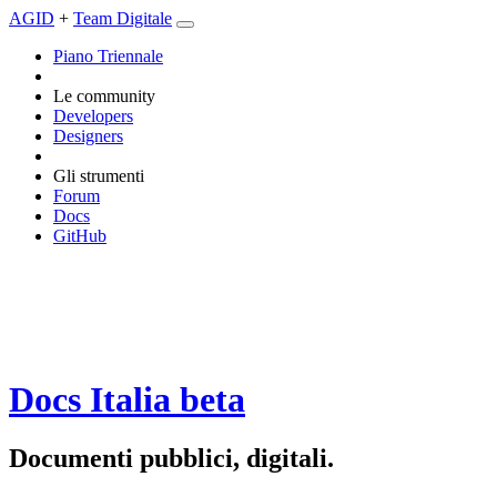
AGID
+
Team Digitale
Piano Triennale
Le community
Developers
Designers
Gli strumenti
Forum
Docs
GitHub
Docs Italia
beta
Documenti pubblici, digitali.