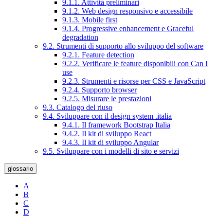
9.1.1. Attività preliminari
9.1.2. Web design responsivo e accessibile
9.1.3. Mobile first
9.1.4. Progressive enhancement e Graceful
degradation
9.2. Strumenti di supporto allo sviluppo del software
9.2.1. Feature detection
9.2.2. Verificare le feature disponibili con Can I
use
9.2.3. Strumenti e risorse per CSS e JavaScript
9.2.4. Supporto browser
9.2.5. Misurare le prestazioni
9.3. Catalogo del riuso
9.4. Sviluppare con il design system .italia
9.4.1. Il framework Bootstrap Italia
9.4.2. Il kit di sviluppo React
9.4.3. Il kit di sviluppo Angular
9.5. Sviluppare con i modelli di sito e servizi
glossario
A
B
C
D