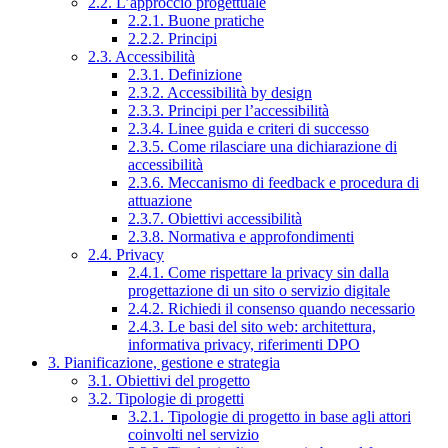
2.2. L’approccio progettuale
2.2.1. Buone pratiche
2.2.2. Principi
2.3. Accessibilità
2.3.1. Definizione
2.3.2. Accessibilità by design
2.3.3. Principi per l’accessibilità
2.3.4. Linee guida e criteri di successo
2.3.5. Come rilasciare una dichiarazione di
accessibilità
2.3.6. Meccanismo di feedback e procedura di
attuazione
2.3.7. Obiettivi accessibilità
2.3.8. Normativa e approfondimenti
2.4. Privacy
2.4.1. Come rispettare la privacy sin dalla
progettazione di un sito o servizio digitale
2.4.2. Richiedi il consenso quando necessario
2.4.3. Le basi del sito web: architettura,
informativa privacy, riferimenti DPO
3. Pianificazione, gestione e strategia
3.1. Obiettivi del progetto
3.2. Tipologie di progetti
3.2.1. Tipologie di progetto in base agli attori
coinvolti nel servizio