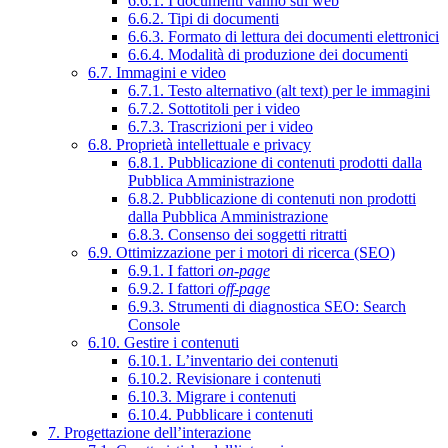
6.6.1. I documenti vanno sul web
6.6.2. Tipi di documenti
6.6.3. Formato di lettura dei documenti elettronici
6.6.4. Modalità di produzione dei documenti
6.7. Immagini e video
6.7.1. Testo alternativo (alt text) per le immagini
6.7.2. Sottotitoli per i video
6.7.3. Trascrizioni per i video
6.8. Proprietà intellettuale e privacy
6.8.1. Pubblicazione di contenuti prodotti dalla
Pubblica Amministrazione
6.8.2. Pubblicazione di contenuti non prodotti
dalla Pubblica Amministrazione
6.8.3. Consenso dei soggetti ritratti
6.9. Ottimizzazione per i motori di ricerca (SEO)
6.9.1. I fattori
on-page
6.9.2. I fattori
off-page
6.9.3. Strumenti di diagnostica SEO: Search
Console
6.10. Gestire i contenuti
6.10.1. L’inventario dei contenuti
6.10.2. Revisionare i contenuti
6.10.3. Migrare i contenuti
6.10.4. Pubblicare i contenuti
7. Progettazione dell’interazione