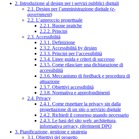
2. Introduzione al design per i servizi pubblici digitali
2.1. Design per l’amministrazione digitale (
e-
government
)
2.2. L’approccio progettuale
2.2.1. Buone pratiche
2.2.2. Principi
2.3. Accessibilità
2.3.1. Definizione
2.3.2. Accessibilità by design
2.3.3. Principi per l’accessibilità
2.3.4. Linee guida e criteri di successo
2.3.5. Come rilasciare una dichiarazione di
accessibilità
2.3.6. Meccanismo di feedback e procedura di
attuazione
2.3.7. Obiettivi accessibilità
2.3.8. Normativa e approfondimenti
2.4. Privacy
2.4.1. Come rispettare la privacy sin dalla
progettazione di un sito o servizio digitale
2.4.2. Richiedi il consenso quando necessario
2.4.3. Le basi del sito web: architettura,
informativa privacy, riferimenti DPO
3. Pianificazione, gestione e strategia
3.1. Obiettivi del progetto