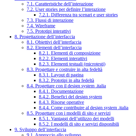
7.1. Caratteristiche dell’interazione
7.2. User stories per definire l’interazione
7.2.1. Differenza tra scenari e user stories
7.3. Flussi di interazione
7.4. Wireframe
7.5. Prototipi interattivi
8. Progettazione dell’interfaccia
8.1. Obiettivi dell’interfaccia
8.2. Elementi dell’interfaccia
8.2.1. Elementi di composizione
8.2.2. Elementi interattivi
8.2.3. Elementi testuali (microtesti)
8.3. Progettare e costruire in alta fedeltà
8.3.1. Layout di pagina
8.3.2. Prototipi in alta fedeltà
8.4. Progettare con il design system .italia
8.4.1. Documentazione
8.4.2. Benefici del design system
8.4.3. Risorse operative
8.4.4. Come contribuire al design system .italia
8.5. Progettare con i modelli di sito e servizi
8.5.1. Vantaggi dell’utilizzo dei modelli
8.5.2. I modelli di sito e servizi disponibili
9. Sviluppo dell’interfaccia
9.1. Approccio allo sviluppo