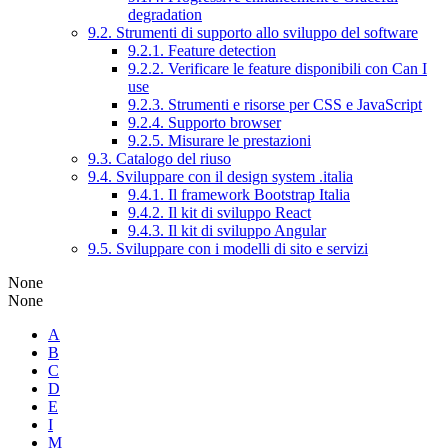
degradation
9.2. Strumenti di supporto allo sviluppo del software
9.2.1. Feature detection
9.2.2. Verificare le feature disponibili con Can I
use
9.2.3. Strumenti e risorse per CSS e JavaScript
9.2.4. Supporto browser
9.2.5. Misurare le prestazioni
9.3. Catalogo del riuso
9.4. Sviluppare con il design system .italia
9.4.1. Il framework Bootstrap Italia
9.4.2. Il kit di sviluppo React
9.4.3. Il kit di sviluppo Angular
9.5. Sviluppare con i modelli di sito e servizi
None
None
A
B
C
D
E
I
M