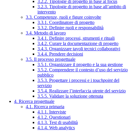
3.2.2. Tipologie di progetto in base al focus
3.2.3. Tipologie di progetto in base all’ambito di
intervento
3.3. Competenze, ruoli e figure coinvolte
3.3.1. Coordinatore di progetto
3.3.2. Definire ruoli e responsabilità
3.4. Metodo di lavoro
3.4.1. Definire processi, strumenti e rituali
3.4.2. Curare la documentazione di progetto
3.4.3. Organizzare tavoli tecnici collaborativi
3.4.4. Prendere decisioni
3.5. Il processo progettuale
3.5.1. Organizzare il progetto e la sua gestione
3.5.2. Comprendere il contesto d’uso del servizio
pubblico
3.5.3. Progettare i processi e i
touchpoint
del
servizio
3.5.4. Realizzare l’interfaccia utente del servizio
3.5.5. Validare la soluzione ottenuta
4. Ricerca progettuale
4.1. Ricerca primaria
4.1.1. Interviste
4.1.2. Questionari
4.1.3. Test di usabilità
4.1.4. Web analytics