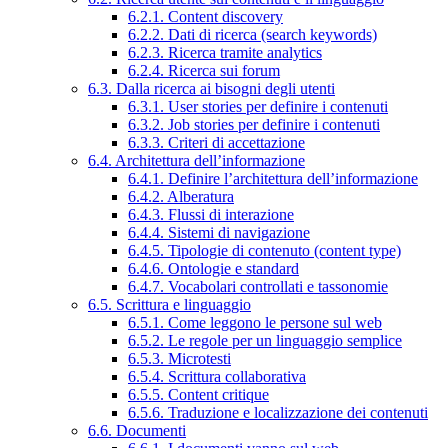
6.2.1. Content discovery
6.2.2. Dati di ricerca (search keywords)
6.2.3. Ricerca tramite analytics
6.2.4. Ricerca sui forum
6.3. Dalla ricerca ai bisogni degli utenti
6.3.1. User stories per definire i contenuti
6.3.2. Job stories per definire i contenuti
6.3.3. Criteri di accettazione
6.4. Architettura dell’informazione
6.4.1. Definire l’architettura dell’informazione
6.4.2. Alberatura
6.4.3. Flussi di interazione
6.4.4. Sistemi di navigazione
6.4.5. Tipologie di contenuto (content type)
6.4.6. Ontologie e standard
6.4.7. Vocabolari controllati e tassonomie
6.5. Scrittura e linguaggio
6.5.1. Come leggono le persone sul web
6.5.2. Le regole per un linguaggio semplice
6.5.3. Microtesti
6.5.4. Scrittura collaborativa
6.5.5. Content critique
6.5.6. Traduzione e localizzazione dei contenuti
6.6. Documenti