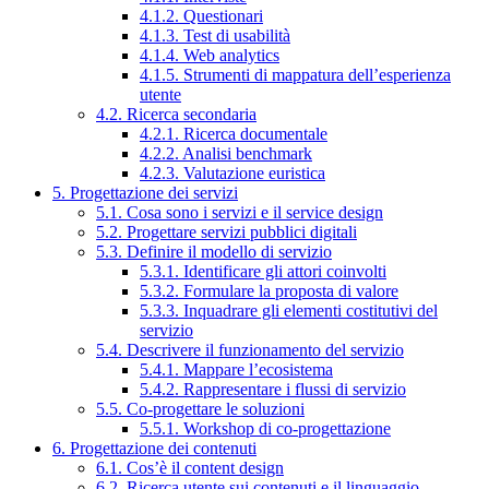
4.1.2. Questionari
4.1.3. Test di usabilità
4.1.4. Web analytics
4.1.5. Strumenti di mappatura dell’esperienza
utente
4.2. Ricerca secondaria
4.2.1. Ricerca documentale
4.2.2. Analisi benchmark
4.2.3. Valutazione euristica
5. Progettazione dei servizi
5.1. Cosa sono i servizi e il service design
5.2. Progettare servizi pubblici digitali
5.3. Definire il modello di servizio
5.3.1. Identificare gli attori coinvolti
5.3.2. Formulare la proposta di valore
5.3.3. Inquadrare gli elementi costitutivi del
servizio
5.4. Descrivere il funzionamento del servizio
5.4.1. Mappare l’ecosistema
5.4.2. Rappresentare i flussi di servizio
5.5. Co-progettare le soluzioni
5.5.1. Workshop di co-progettazione
6. Progettazione dei contenuti
6.1. Cos’è il content design
6.2. Ricerca utente sui contenuti e il linguaggio