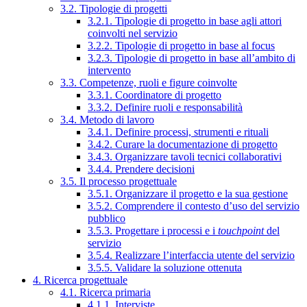
3.2. Tipologie di progetti
3.2.1. Tipologie di progetto in base agli attori
coinvolti nel servizio
3.2.2. Tipologie di progetto in base al focus
3.2.3. Tipologie di progetto in base all’ambito di
intervento
3.3. Competenze, ruoli e figure coinvolte
3.3.1. Coordinatore di progetto
3.3.2. Definire ruoli e responsabilità
3.4. Metodo di lavoro
3.4.1. Definire processi, strumenti e rituali
3.4.2. Curare la documentazione di progetto
3.4.3. Organizzare tavoli tecnici collaborativi
3.4.4. Prendere decisioni
3.5. Il processo progettuale
3.5.1. Organizzare il progetto e la sua gestione
3.5.2. Comprendere il contesto d’uso del servizio
pubblico
3.5.3. Progettare i processi e i
touchpoint
del
servizio
3.5.4. Realizzare l’interfaccia utente del servizio
3.5.5. Validare la soluzione ottenuta
4. Ricerca progettuale
4.1. Ricerca primaria
4.1.1. Interviste