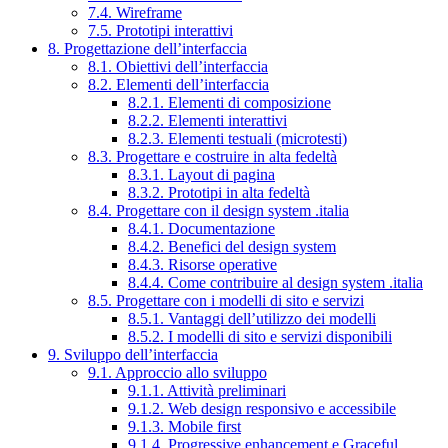
7.4. Wireframe
7.5. Prototipi interattivi
8. Progettazione dell’interfaccia
8.1. Obiettivi dell’interfaccia
8.2. Elementi dell’interfaccia
8.2.1. Elementi di composizione
8.2.2. Elementi interattivi
8.2.3. Elementi testuali (microtesti)
8.3. Progettare e costruire in alta fedeltà
8.3.1. Layout di pagina
8.3.2. Prototipi in alta fedeltà
8.4. Progettare con il design system .italia
8.4.1. Documentazione
8.4.2. Benefici del design system
8.4.3. Risorse operative
8.4.4. Come contribuire al design system .italia
8.5. Progettare con i modelli di sito e servizi
8.5.1. Vantaggi dell’utilizzo dei modelli
8.5.2. I modelli di sito e servizi disponibili
9. Sviluppo dell’interfaccia
9.1. Approccio allo sviluppo
9.1.1. Attività preliminari
9.1.2. Web design responsivo e accessibile
9.1.3. Mobile first
9.1.4. Progressive enhancement e Graceful