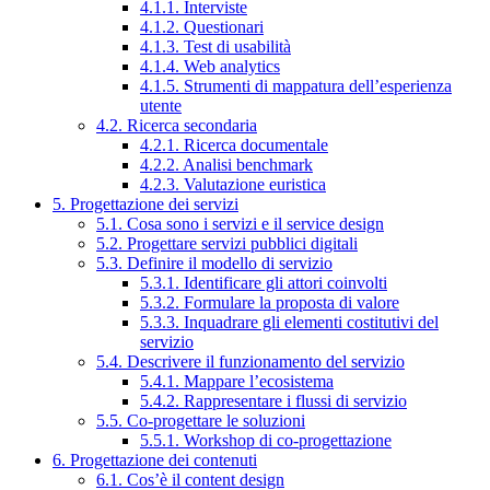
4.1.1. Interviste
4.1.2. Questionari
4.1.3. Test di usabilità
4.1.4. Web analytics
4.1.5. Strumenti di mappatura dell’esperienza
utente
4.2. Ricerca secondaria
4.2.1. Ricerca documentale
4.2.2. Analisi benchmark
4.2.3. Valutazione euristica
5. Progettazione dei servizi
5.1. Cosa sono i servizi e il service design
5.2. Progettare servizi pubblici digitali
5.3. Definire il modello di servizio
5.3.1. Identificare gli attori coinvolti
5.3.2. Formulare la proposta di valore
5.3.3. Inquadrare gli elementi costitutivi del
servizio
5.4. Descrivere il funzionamento del servizio
5.4.1. Mappare l’ecosistema
5.4.2. Rappresentare i flussi di servizio
5.5. Co-progettare le soluzioni
5.5.1. Workshop di co-progettazione
6. Progettazione dei contenuti
6.1. Cos’è il content design