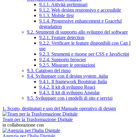
9.1.1. Attività preliminari
9.1.2. Web design responsivo e accessibile
9.1.3. Mobile first
9.1.4. Progressive enhancement e Graceful
degradation
9.2. Strumenti di supporto allo sviluppo del software
9.2.1. Feature detection
9.2.2. Verificare le feature disponibili con Can I
use
9.2.3. Strumenti e risorse per CSS e JavaScript
9.2.4. Supporto browser
9.2.5. Misurare le prestazioni
9.3. Catalogo del riuso
9.4. Sviluppare con il design system .italia
9.4.1. Il framework Bootstrap Italia
9.4.2. Il kit di sviluppo React
9.4.3. Il kit di sviluppo Angular
9.5. Sviluppare con i modelli di sito e servizi
1. Scopo, destinatari e uso del Manuale operativo di design
Team per la Trasformazione Digitale
in collaborazione con
Agenzia per l'Italia Digitale