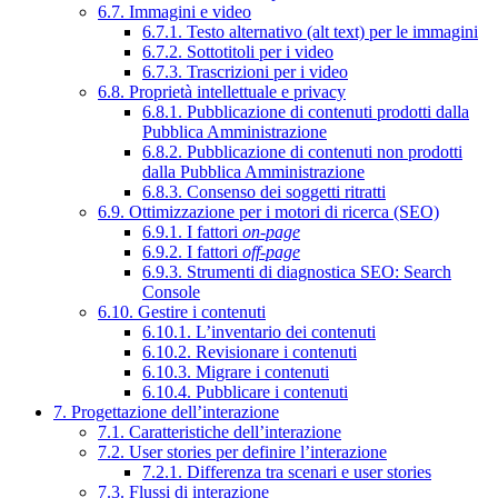
6.7. Immagini e video
6.7.1. Testo alternativo (alt text) per le immagini
6.7.2. Sottotitoli per i video
6.7.3. Trascrizioni per i video
6.8. Proprietà intellettuale e privacy
6.8.1. Pubblicazione di contenuti prodotti dalla
Pubblica Amministrazione
6.8.2. Pubblicazione di contenuti non prodotti
dalla Pubblica Amministrazione
6.8.3. Consenso dei soggetti ritratti
6.9. Ottimizzazione per i motori di ricerca (SEO)
6.9.1. I fattori
on-page
6.9.2. I fattori
off-page
6.9.3. Strumenti di diagnostica SEO: Search
Console
6.10. Gestire i contenuti
6.10.1. L’inventario dei contenuti
6.10.2. Revisionare i contenuti
6.10.3. Migrare i contenuti
6.10.4. Pubblicare i contenuti
7. Progettazione dell’interazione
7.1. Caratteristiche dell’interazione
7.2. User stories per definire l’interazione
7.2.1. Differenza tra scenari e user stories
7.3. Flussi di interazione