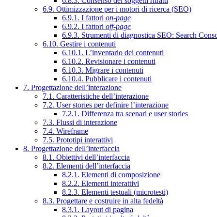
6.8.3. Consenso dei soggetti ritratti
6.9. Ottimizzazione per i motori di ricerca (SEO)
6.9.1. I fattori
on-page
6.9.2. I fattori
off-page
6.9.3. Strumenti di diagnostica SEO: Search Cons
6.10. Gestire i contenuti
6.10.1. L’inventario dei contenuti
6.10.2. Revisionare i contenuti
6.10.3. Migrare i contenuti
6.10.4. Pubblicare i contenuti
7. Progettazione dell’interazione
7.1. Caratteristiche dell’interazione
7.2. User stories per definire l’interazione
7.2.1. Differenza tra scenari e user stories
7.3. Flussi di interazione
7.4. Wireframe
7.5. Prototipi interattivi
8. Progettazione dell’interfaccia
8.1. Obiettivi dell’interfaccia
8.2. Elementi dell’interfaccia
8.2.1. Elementi di composizione
8.2.2. Elementi interattivi
8.2.3. Elementi testuali (microtesti)
8.3. Progettare e costruire in alta fedeltà
8.3.1. Layout di pagina