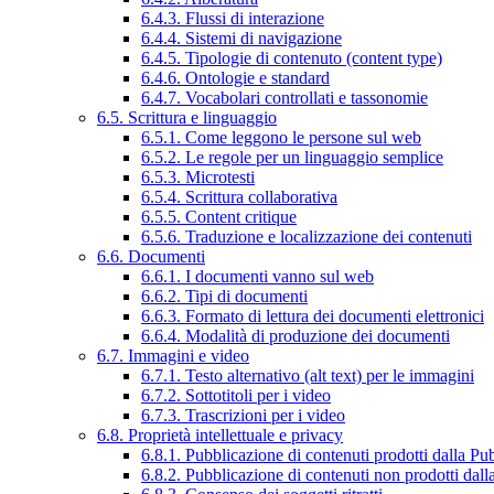
6.4.3. Flussi di interazione
6.4.4. Sistemi di navigazione
6.4.5. Tipologie di contenuto (content type)
6.4.6. Ontologie e standard
6.4.7. Vocabolari controllati e tassonomie
6.5. Scrittura e linguaggio
6.5.1. Come leggono le persone sul web
6.5.2. Le regole per un linguaggio semplice
6.5.3. Microtesti
6.5.4. Scrittura collaborativa
6.5.5. Content critique
6.5.6. Traduzione e localizzazione dei contenuti
6.6. Documenti
6.6.1. I documenti vanno sul web
6.6.2. Tipi di documenti
6.6.3. Formato di lettura dei documenti elettronici
6.6.4. Modalità di produzione dei documenti
6.7. Immagini e video
6.7.1. Testo alternativo (alt text) per le immagini
6.7.2. Sottotitoli per i video
6.7.3. Trascrizioni per i video
6.8. Proprietà intellettuale e privacy
6.8.1. Pubblicazione di contenuti prodotti dalla P
6.8.2. Pubblicazione di contenuti non prodotti dal