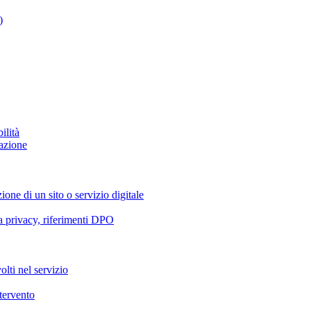
)
ilità
azione
ione di un sito o servizio digitale
va privacy, riferimenti DPO
olti nel servizio
ntervento