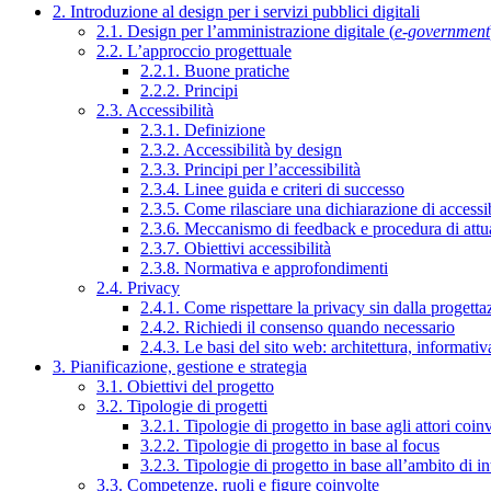
2. Introduzione al design per i servizi pubblici digitali
2.1. Design per l’amministrazione digitale (
e-government
2.2. L’approccio progettuale
2.2.1. Buone pratiche
2.2.2. Principi
2.3. Accessibilità
2.3.1. Definizione
2.3.2. Accessibilità by design
2.3.3. Principi per l’accessibilità
2.3.4. Linee guida e criteri di successo
2.3.5. Come rilasciare una dichiarazione di accessib
2.3.6. Meccanismo di feedback e procedura di attu
2.3.7. Obiettivi accessibilità
2.3.8. Normativa e approfondimenti
2.4. Privacy
2.4.1. Come rispettare la privacy sin dalla progettaz
2.4.2. Richiedi il consenso quando necessario
2.4.3. Le basi del sito web: architettura, informati
3. Pianificazione, gestione e strategia
3.1. Obiettivi del progetto
3.2. Tipologie di progetti
3.2.1. Tipologie di progetto in base agli attori coinv
3.2.2. Tipologie di progetto in base al focus
3.2.3. Tipologie di progetto in base all’ambito di i
3.3. Competenze, ruoli e figure coinvolte