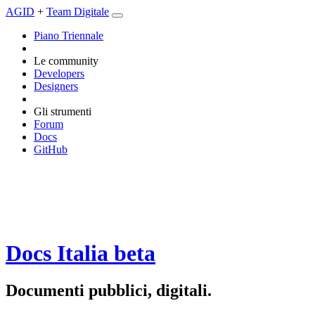
AGID
+
Team Digitale
Piano Triennale
Le community
Developers
Designers
Gli strumenti
Forum
Docs
GitHub
Docs Italia
beta
Documenti pubblici, digitali.