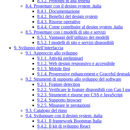
8.3.2. Prototipi in alta fedeltà
8.4. Progettare con il design system .italia
8.4.1. Documentazione
8.4.2. Benefici del design system
8.4.3. Risorse operative
8.4.4. Come contribuire al design system .italia
8.5. Progettare con i modelli di sito e servizi
8.5.1. Vantaggi dell’utilizzo dei modelli
8.5.2. I modelli di sito e servizi disponibili
9. Sviluppo dell’interfaccia
9.1. Approccio allo sviluppo
9.1.1. Attività preliminari
9.1.2. Web design responsivo e accessibile
9.1.3. Mobile first
9.1.4. Progressive enhancement e Graceful degrad
9.2. Strumenti di supporto allo sviluppo del software
9.2.1. Feature detection
9.2.2. Verificare le feature disponibili con Can I us
9.2.3. Strumenti e risorse per CSS e JavaScript
9.2.4. Supporto browser
9.2.5. Misurare le prestazioni
9.3. Catalogo del riuso
9.4. Sviluppare con il design system .italia
9.4.1. Il framework Bootstrap Italia
9.4.2. Il kit di sviluppo React