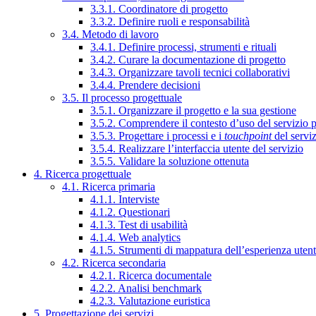
3.3.1. Coordinatore di progetto
3.3.2. Definire ruoli e responsabilità
3.4. Metodo di lavoro
3.4.1. Definire processi, strumenti e rituali
3.4.2. Curare la documentazione di progetto
3.4.3. Organizzare tavoli tecnici collaborativi
3.4.4. Prendere decisioni
3.5. Il processo progettuale
3.5.1. Organizzare il progetto e la sua gestione
3.5.2. Comprendere il contesto d’uso del servizio 
3.5.3. Progettare i processi e i
touchpoint
del servi
3.5.4. Realizzare l’interfaccia utente del servizio
3.5.5. Validare la soluzione ottenuta
4. Ricerca progettuale
4.1. Ricerca primaria
4.1.1. Interviste
4.1.2. Questionari
4.1.3. Test di usabilità
4.1.4. Web analytics
4.1.5. Strumenti di mappatura dell’esperienza uten
4.2. Ricerca secondaria
4.2.1. Ricerca documentale
4.2.2. Analisi benchmark
4.2.3. Valutazione euristica
5. Progettazione dei servizi