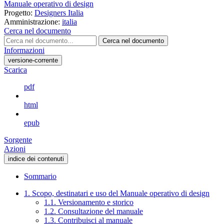
Manuale operativo di design
Progetto:
Designers Italia
Amministrazione:
italia
Cerca nel documento
Cerca nel documento
Informazioni
versione-corrente
Scarica
pdf
html
epub
Sorgente
Azioni
indice dei contenuti
Sommario
1. Scopo, destinatari e uso del Manuale operativo di design
1.1. Versionamento e storico
1.2. Consultazione del manuale
1.3. Contribuisci al manuale