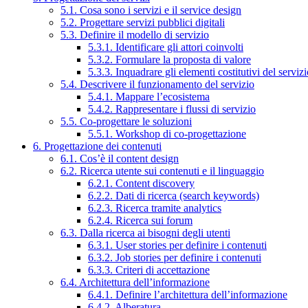
5.1. Cosa sono i servizi e il service design
5.2. Progettare servizi pubblici digitali
5.3. Definire il modello di servizio
5.3.1. Identificare gli attori coinvolti
5.3.2. Formulare la proposta di valore
5.3.3. Inquadrare gli elementi costitutivi del serviz
5.4. Descrivere il funzionamento del servizio
5.4.1. Mappare l’ecosistema
5.4.2. Rappresentare i flussi di servizio
5.5. Co-progettare le soluzioni
5.5.1. Workshop di co-progettazione
6. Progettazione dei contenuti
6.1. Cos’è il content design
6.2. Ricerca utente sui contenuti e il linguaggio
6.2.1. Content discovery
6.2.2. Dati di ricerca (search keywords)
6.2.3. Ricerca tramite analytics
6.2.4. Ricerca sui forum
6.3. Dalla ricerca ai bisogni degli utenti
6.3.1. User stories per definire i contenuti
6.3.2. Job stories per definire i contenuti
6.3.3. Criteri di accettazione
6.4. Architettura dell’informazione
6.4.1. Definire l’architettura dell’informazione
6.4.2. Alberatura