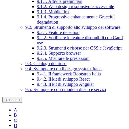
9.1.1. Attività preliminari
9.1.2. Web design responsivo e accessibile
9.1.3. Mobile first
9.1.4. Progressive enhancement e Graceful
degradation
9.2. Strumenti di supporto allo sviluppo del software
9.2.1. Feature detection
9.2.2. Verificare le feature disponibili con Can I
use
9.2.3. Strumenti e risorse per CSS e JavaScript
9.2.4. Supporto browser
9.2.5. Misurare le prestazioni
9.3. Catalogo del riuso
9.4. Sviluppare con il design system .italia
9.4.1. Il framework Bootstrap Italia
9.4.2. Il kit di sviluppo React
9.4.3. Il kit di sviluppo Angular
9.5. Sviluppare con i modelli di sito e servizi
glossario
A
B
C
D