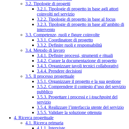
3.2. Tipologie di progetti
3.2.1. Tipologie di progetto in base agli attori
coinvolti nel servizio
3.2.2. Tipologie di progetto in base al focus
3.2.3. Tipologie di progetto in base all’ambito di
intervento
3.3. Competenze, ruoli e figure coinvolte
3.3.1. Coordinatore di progetto
3.3.2. Definire ruoli e responsabilità
3.4. Metodo di lavoro
3.4.1. Definire processi, strumenti e rituali
3.4.2. Curare la documentazione di progetto
3.4.3. Organizzare tavoli tecnici collaborativi
3.4.4. Prendere decisioni
3.5. Il processo progettuale
3.5.1. Organizzare il progetto e la sua gestione
3.5.2. Comprendere il contesto d’uso del servizio
pubblico
3.5.3. Progettare i processi e i
touchpoint
del
servizio
3.5.4. Realizzare l’interfaccia utente del servizio
3.5.5. Validare la soluzione ottenuta
4. Ricerca progettuale
4.1. Ricerca primaria
4.1.1. Interviste