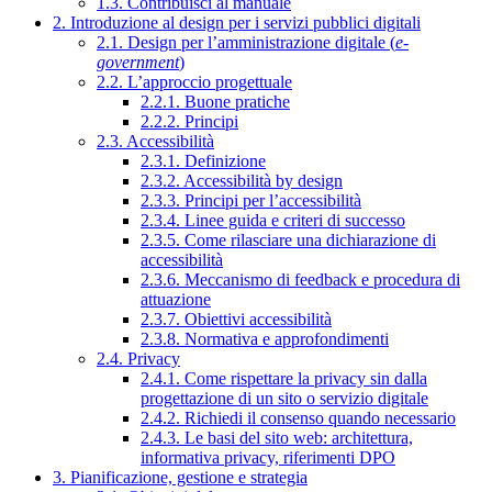
1.3. Contribuisci al manuale
2. Introduzione al design per i servizi pubblici digitali
2.1. Design per l’amministrazione digitale (
e-
government
)
2.2. L’approccio progettuale
2.2.1. Buone pratiche
2.2.2. Principi
2.3. Accessibilità
2.3.1. Definizione
2.3.2. Accessibilità by design
2.3.3. Principi per l’accessibilità
2.3.4. Linee guida e criteri di successo
2.3.5. Come rilasciare una dichiarazione di
accessibilità
2.3.6. Meccanismo di feedback e procedura di
attuazione
2.3.7. Obiettivi accessibilità
2.3.8. Normativa e approfondimenti
2.4. Privacy
2.4.1. Come rispettare la privacy sin dalla
progettazione di un sito o servizio digitale
2.4.2. Richiedi il consenso quando necessario
2.4.3. Le basi del sito web: architettura,
informativa privacy, riferimenti DPO
3. Pianificazione, gestione e strategia