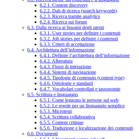
6.2.1. Content discovery
6.2.2. Dati di ricerca (search keywords)
6.2.3. Ricerca tramite analytics
6.2.4. Ricerca sui forum
6.3. Dalla ricerca ai bisogni degli utenti
6.3.1. User stories per definire i contenuti
6.3.2. Job stories per definire i contenuti
6.3.3. Criteri di accettazione
6.4. Architettura dell’informazione
6.4.1. Definire l’architettura dell’informazione
6.4.2. Alberatura
6.4.3. Flussi di interazione
6.4.4. Sistemi di navigazione
6.4.5. Tipologie di contenuto (content type)
6.4.6. Ontologie e standard
6.4.7. Vocabolari controllati e tassonomie
6.5. Scrittura e linguaggio
6.5.1. Come leggono le persone sul web
6.5.2. Le regole per un linguaggio semplice
6.5.3. Microtesti
6.5.4. Scrittura collaborativa
6.5.5. Content critique
6.5.6. Traduzione e localizzazione dei contenuti
6.6. Documenti