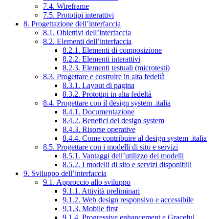
7.4. Wireframe
7.5. Prototipi interattivi
8. Progettazione dell’interfaccia
8.1. Obiettivi dell’interfaccia
8.2. Elementi dell’interfaccia
8.2.1. Elementi di composizione
8.2.2. Elementi interattivi
8.2.3. Elementi testuali (microtesti)
8.3. Progettare e costruire in alta fedeltà
8.3.1. Layout di pagina
8.3.2. Prototipi in alta fedeltà
8.4. Progettare con il design system .italia
8.4.1. Documentazione
8.4.2. Benefici del design system
8.4.3. Risorse operative
8.4.4. Come contribuire al design system .italia
8.5. Progettare con i modelli di sito e servizi
8.5.1. Vantaggi dell’utilizzo dei modelli
8.5.2. I modelli di sito e servizi disponibili
9. Sviluppo dell’interfaccia
9.1. Approccio allo sviluppo
9.1.1. Attività preliminari
9.1.2. Web design responsivo e accessibile
9.1.3. Mobile first
9.1.4. Progressive enhancement e Graceful