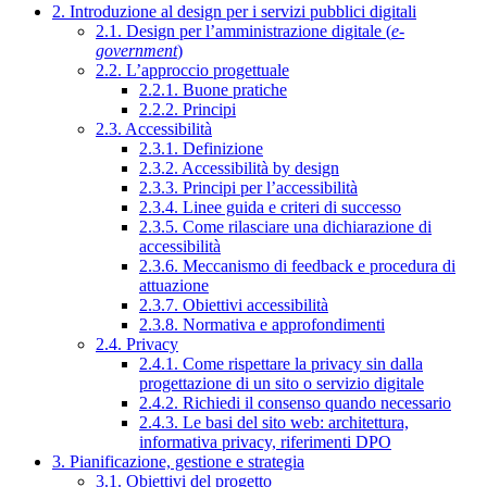
2. Introduzione al design per i servizi pubblici digitali
2.1. Design per l’amministrazione digitale (
e-
government
)
2.2. L’approccio progettuale
2.2.1. Buone pratiche
2.2.2. Principi
2.3. Accessibilità
2.3.1. Definizione
2.3.2. Accessibilità by design
2.3.3. Principi per l’accessibilità
2.3.4. Linee guida e criteri di successo
2.3.5. Come rilasciare una dichiarazione di
accessibilità
2.3.6. Meccanismo di feedback e procedura di
attuazione
2.3.7. Obiettivi accessibilità
2.3.8. Normativa e approfondimenti
2.4. Privacy
2.4.1. Come rispettare la privacy sin dalla
progettazione di un sito o servizio digitale
2.4.2. Richiedi il consenso quando necessario
2.4.3. Le basi del sito web: architettura,
informativa privacy, riferimenti DPO
3. Pianificazione, gestione e strategia
3.1. Obiettivi del progetto