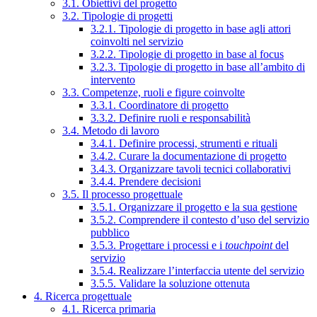
3.1. Obiettivi del progetto
3.2. Tipologie di progetti
3.2.1. Tipologie di progetto in base agli attori
coinvolti nel servizio
3.2.2. Tipologie di progetto in base al focus
3.2.3. Tipologie di progetto in base all’ambito di
intervento
3.3. Competenze, ruoli e figure coinvolte
3.3.1. Coordinatore di progetto
3.3.2. Definire ruoli e responsabilità
3.4. Metodo di lavoro
3.4.1. Definire processi, strumenti e rituali
3.4.2. Curare la documentazione di progetto
3.4.3. Organizzare tavoli tecnici collaborativi
3.4.4. Prendere decisioni
3.5. Il processo progettuale
3.5.1. Organizzare il progetto e la sua gestione
3.5.2. Comprendere il contesto d’uso del servizio
pubblico
3.5.3. Progettare i processi e i
touchpoint
del
servizio
3.5.4. Realizzare l’interfaccia utente del servizio
3.5.5. Validare la soluzione ottenuta
4. Ricerca progettuale
4.1. Ricerca primaria