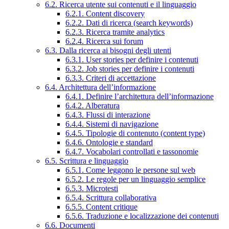
6.2. Ricerca utente sui contenuti e il linguaggio
6.2.1. Content discovery
6.2.2. Dati di ricerca (search keywords)
6.2.3. Ricerca tramite analytics
6.2.4. Ricerca sui forum
6.3. Dalla ricerca ai bisogni degli utenti
6.3.1. User stories per definire i contenuti
6.3.2. Job stories per definire i contenuti
6.3.3. Criteri di accettazione
6.4. Architettura dell’informazione
6.4.1. Definire l’architettura dell’informazione
6.4.2. Alberatura
6.4.3. Flussi di interazione
6.4.4. Sistemi di navigazione
6.4.5. Tipologie di contenuto (content type)
6.4.6. Ontologie e standard
6.4.7. Vocabolari controllati e tassonomie
6.5. Scrittura e linguaggio
6.5.1. Come leggono le persone sul web
6.5.2. Le regole per un linguaggio semplice
6.5.3. Microtesti
6.5.4. Scrittura collaborativa
6.5.5. Content critique
6.5.6. Traduzione e localizzazione dei contenuti
6.6. Documenti