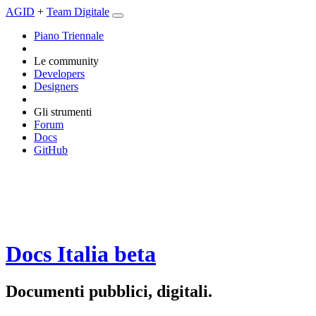
AGID
+
Team Digitale
Piano Triennale
Le community
Developers
Designers
Gli strumenti
Forum
Docs
GitHub
Docs Italia
beta
Documenti pubblici, digitali.