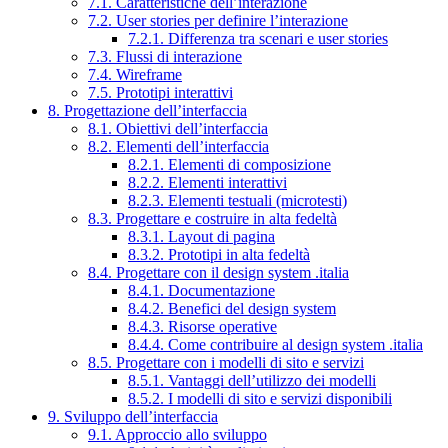
7.1. Caratteristiche dell’interazione
7.2. User stories per definire l’interazione
7.2.1. Differenza tra scenari e user stories
7.3. Flussi di interazione
7.4. Wireframe
7.5. Prototipi interattivi
8. Progettazione dell’interfaccia
8.1. Obiettivi dell’interfaccia
8.2. Elementi dell’interfaccia
8.2.1. Elementi di composizione
8.2.2. Elementi interattivi
8.2.3. Elementi testuali (microtesti)
8.3. Progettare e costruire in alta fedeltà
8.3.1. Layout di pagina
8.3.2. Prototipi in alta fedeltà
8.4. Progettare con il design system .italia
8.4.1. Documentazione
8.4.2. Benefici del design system
8.4.3. Risorse operative
8.4.4. Come contribuire al design system .italia
8.5. Progettare con i modelli di sito e servizi
8.5.1. Vantaggi dell’utilizzo dei modelli
8.5.2. I modelli di sito e servizi disponibili
9. Sviluppo dell’interfaccia
9.1. Approccio allo sviluppo