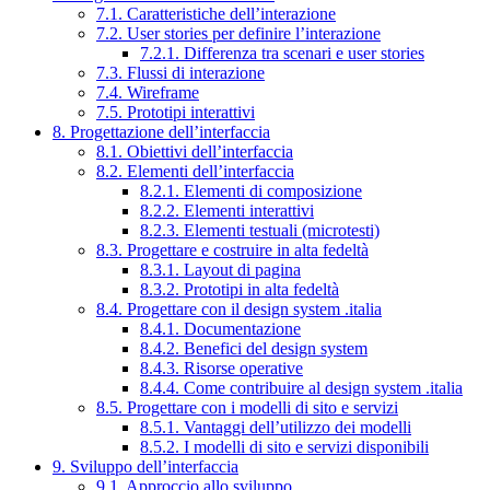
7.1. Caratteristiche dell’interazione
7.2. User stories per definire l’interazione
7.2.1. Differenza tra scenari e user stories
7.3. Flussi di interazione
7.4. Wireframe
7.5. Prototipi interattivi
8. Progettazione dell’interfaccia
8.1. Obiettivi dell’interfaccia
8.2. Elementi dell’interfaccia
8.2.1. Elementi di composizione
8.2.2. Elementi interattivi
8.2.3. Elementi testuali (microtesti)
8.3. Progettare e costruire in alta fedeltà
8.3.1. Layout di pagina
8.3.2. Prototipi in alta fedeltà
8.4. Progettare con il design system .italia
8.4.1. Documentazione
8.4.2. Benefici del design system
8.4.3. Risorse operative
8.4.4. Come contribuire al design system .italia
8.5. Progettare con i modelli di sito e servizi
8.5.1. Vantaggi dell’utilizzo dei modelli
8.5.2. I modelli di sito e servizi disponibili
9. Sviluppo dell’interfaccia
9.1. Approccio allo sviluppo