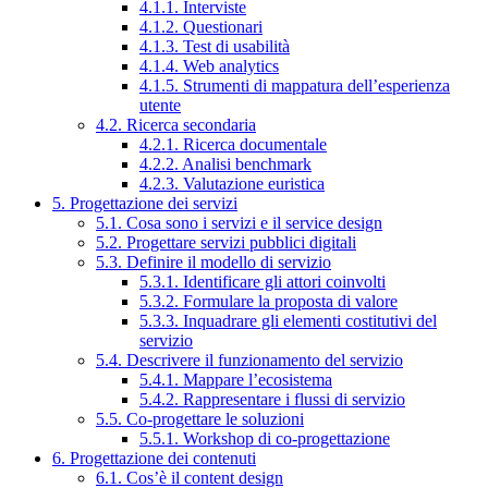
4.1.1. Interviste
4.1.2. Questionari
4.1.3. Test di usabilità
4.1.4. Web analytics
4.1.5. Strumenti di mappatura dell’esperienza
utente
4.2. Ricerca secondaria
4.2.1. Ricerca documentale
4.2.2. Analisi benchmark
4.2.3. Valutazione euristica
5. Progettazione dei servizi
5.1. Cosa sono i servizi e il service design
5.2. Progettare servizi pubblici digitali
5.3. Definire il modello di servizio
5.3.1. Identificare gli attori coinvolti
5.3.2. Formulare la proposta di valore
5.3.3. Inquadrare gli elementi costitutivi del
servizio
5.4. Descrivere il funzionamento del servizio
5.4.1. Mappare l’ecosistema
5.4.2. Rappresentare i flussi di servizio
5.5. Co-progettare le soluzioni
5.5.1. Workshop di co-progettazione
6. Progettazione dei contenuti
6.1. Cos’è il content design