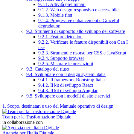
9.1.1. Attività preliminari
9.1.2. Web design responsivo e accessibile
9.1.3. Mobile first
9.1.4. Progressive enhancement e Graceful
degradation
9.2. Strumenti di supporto allo sviluppo del software
9.2.1. Feature detection
9.2.2. Verificare le feature disponibili con Can I
use
9.2.3. Strumenti e risorse per CSS e JavaScript
9.2.4. Supporto browser
9.2.5. Misurare le prestazioni
9.3. Catalogo del riuso
9.4. Sviluppare con il design system .italia
9.4.1. Il framework Bootstrap Italia
9.4.2. Il kit di sviluppo React
9.4.3. Il kit di sviluppo Angular
9.5. Sviluppare con i modelli di sito e servizi
1. Scopo, destinatari e uso del Manuale operativo di design
Team per la Trasformazione Digitale
in collaborazione con
Agenzia per l'Italia Digitale