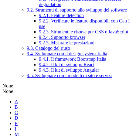
degradation
9.2. Strumenti di supporto allo sviluppo del software
9.2.1. Feature detection
9.2.2. Verificare le feature disponibili con Can I
use
9.2.3. Strumenti e risorse per CSS e JavaScript
9.2.4. Supporto browser
9.2.5. Misurare le prestazioni
9.3. Catalogo del riuso
9.4. Sviluppare con il design system .italia
9.4.1. Il framework Bootstrap Italia
9.4.2. Il kit di sviluppo React
9.4.3. Il kit di sviluppo Angular
9.5. Sviluppare con i modelli di sito e servizi
None
None
A
B
C
D
E
I
M