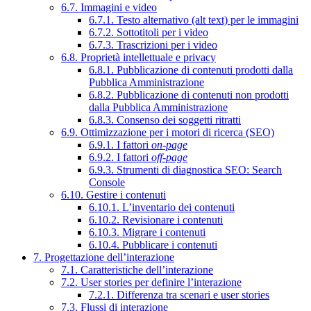
6.7. Immagini e video
6.7.1. Testo alternativo (alt text) per le immagini
6.7.2. Sottotitoli per i video
6.7.3. Trascrizioni per i video
6.8. Proprietà intellettuale e privacy
6.8.1. Pubblicazione di contenuti prodotti dalla
Pubblica Amministrazione
6.8.2. Pubblicazione di contenuti non prodotti
dalla Pubblica Amministrazione
6.8.3. Consenso dei soggetti ritratti
6.9. Ottimizzazione per i motori di ricerca (SEO)
6.9.1. I fattori
on-page
6.9.2. I fattori
off-page
6.9.3. Strumenti di diagnostica SEO: Search
Console
6.10. Gestire i contenuti
6.10.1. L’inventario dei contenuti
6.10.2. Revisionare i contenuti
6.10.3. Migrare i contenuti
6.10.4. Pubblicare i contenuti
7. Progettazione dell’interazione
7.1. Caratteristiche dell’interazione
7.2. User stories per definire l’interazione
7.2.1. Differenza tra scenari e user stories
7.3. Flussi di interazione