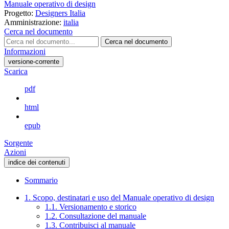
Manuale operativo di design
Progetto:
Designers Italia
Amministrazione:
italia
Cerca nel documento
Cerca nel documento
Informazioni
versione-corrente
Scarica
pdf
html
epub
Sorgente
Azioni
indice dei contenuti
Sommario
1. Scopo, destinatari e uso del Manuale operativo di design
1.1. Versionamento e storico
1.2. Consultazione del manuale
1.3. Contribuisci al manuale