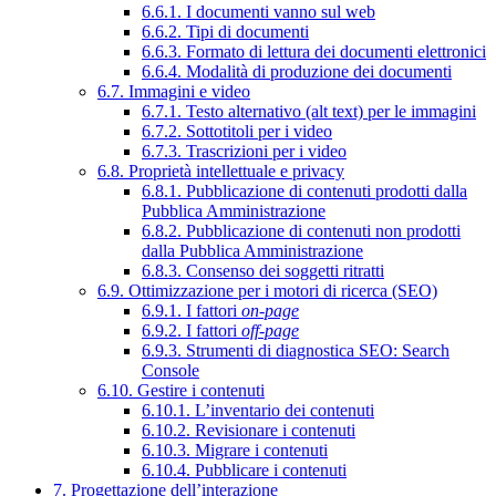
6.6.1. I documenti vanno sul web
6.6.2. Tipi di documenti
6.6.3. Formato di lettura dei documenti elettronici
6.6.4. Modalità di produzione dei documenti
6.7. Immagini e video
6.7.1. Testo alternativo (alt text) per le immagini
6.7.2. Sottotitoli per i video
6.7.3. Trascrizioni per i video
6.8. Proprietà intellettuale e privacy
6.8.1. Pubblicazione di contenuti prodotti dalla
Pubblica Amministrazione
6.8.2. Pubblicazione di contenuti non prodotti
dalla Pubblica Amministrazione
6.8.3. Consenso dei soggetti ritratti
6.9. Ottimizzazione per i motori di ricerca (SEO)
6.9.1. I fattori
on-page
6.9.2. I fattori
off-page
6.9.3. Strumenti di diagnostica SEO: Search
Console
6.10. Gestire i contenuti
6.10.1. L’inventario dei contenuti
6.10.2. Revisionare i contenuti
6.10.3. Migrare i contenuti
6.10.4. Pubblicare i contenuti
7. Progettazione dell’interazione