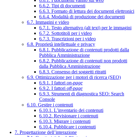
6.6.1. I documenti vanno sul web
6.6.2. Tipi di documenti
6.6.3. Formato di lettura dei documenti elettronici
6.6.4. Modalità di produzione dei documenti
6.7. Immagini e video
6.7.1. Testo alternativo (alt text) per le immagini
6.7.2. Sottotitoli per i video
6.7.3. Trascrizioni per i video
6.8. Proprietà intellettuale e privacy
6.8.1. Pubblicazione di contenuti prodotti dalla
Pubblica Amministrazione
6.8.2. Pubblicazione di contenuti non prodotti
dalla Pubblica Amministrazione
6.8.3. Consenso dei soggetti ritratti
6.9. Ottimizzazione per i motori di ricerca (SEO)
6.9.1. I fattori
on-page
6.9.2. I fattori
off-page
6.9.3. Strumenti di diagnostica SEO: Search
Console
6.10. Gestire i contenuti
6.10.1. L’inventario dei contenuti
6.10.2. Revisionare i contenuti
6.10.3. Migrare i contenuti
6.10.4. Pubblicare i contenuti
7. Progettazione dell’interazione