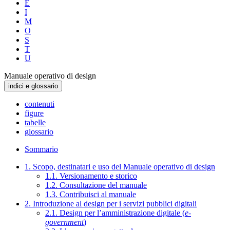
E
I
M
O
S
T
U
Manuale operativo di design
indici e glossario
contenuti
figure
tabelle
glossario
Sommario
1. Scopo, destinatari e uso del Manuale operativo di design
1.1. Versionamento e storico
1.2. Consultazione del manuale
1.3. Contribuisci al manuale
2. Introduzione al design per i servizi pubblici digitali
2.1. Design per l’amministrazione digitale (
e-
government
)