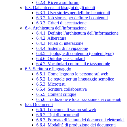
6.2.4. Ricerca sui forum
6.3. Dalla ricerca ai bisogni degli utenti
6.3.1. User stories per definire i contenuti
6.3.2. Job stories per definire i contenuti
6.3.3. Criteri di accettazione
6.4. Architettura dell’informazione
6.4.1. Definire l’architettura dell’informazione
6.4.2. Alberatura
6.4.3. Flussi di interazione
6.4.4. Sistemi di navigazione
6.4.5. Tipologie di contenuto (content type)
6.4.6. Ontologie e standard
6.4.7. Vocabolari controllati e tassonomie
6.5. Scrittura e linguaggio
6.5.1. Come leggono le persone sul web
6.5.2. Le regole per un linguaggio semplice
6.5.3. Microtesti
6.5.4. Scrittura collaborativa
6.5.5. Content critique
6.5.6. Traduzione e localizzazione dei contenuti
6.6. Documenti
6.6.1. I documenti vanno sul web
6.6.2. Tipi di documenti
6.6.3. Formato di lettura dei documenti elettronici
6.6.4. Modalità di produzione dei documenti