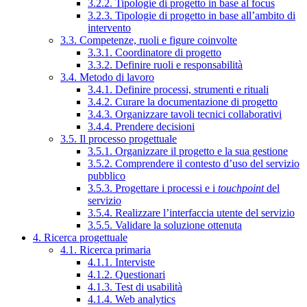
3.2.2. Tipologie di progetto in base al focus
3.2.3. Tipologie di progetto in base all’ambito di
intervento
3.3. Competenze, ruoli e figure coinvolte
3.3.1. Coordinatore di progetto
3.3.2. Definire ruoli e responsabilità
3.4. Metodo di lavoro
3.4.1. Definire processi, strumenti e rituali
3.4.2. Curare la documentazione di progetto
3.4.3. Organizzare tavoli tecnici collaborativi
3.4.4. Prendere decisioni
3.5. Il processo progettuale
3.5.1. Organizzare il progetto e la sua gestione
3.5.2. Comprendere il contesto d’uso del servizio
pubblico
3.5.3. Progettare i processi e i
touchpoint
del
servizio
3.5.4. Realizzare l’interfaccia utente del servizio
3.5.5. Validare la soluzione ottenuta
4. Ricerca progettuale
4.1. Ricerca primaria
4.1.1. Interviste
4.1.2. Questionari
4.1.3. Test di usabilità
4.1.4. Web analytics