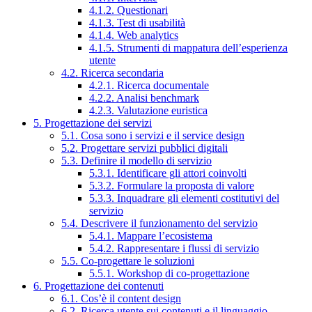
4.1.2. Questionari
4.1.3. Test di usabilità
4.1.4. Web analytics
4.1.5. Strumenti di mappatura dell’esperienza
utente
4.2. Ricerca secondaria
4.2.1. Ricerca documentale
4.2.2. Analisi benchmark
4.2.3. Valutazione euristica
5. Progettazione dei servizi
5.1. Cosa sono i servizi e il service design
5.2. Progettare servizi pubblici digitali
5.3. Definire il modello di servizio
5.3.1. Identificare gli attori coinvolti
5.3.2. Formulare la proposta di valore
5.3.3. Inquadrare gli elementi costitutivi del
servizio
5.4. Descrivere il funzionamento del servizio
5.4.1. Mappare l’ecosistema
5.4.2. Rappresentare i flussi di servizio
5.5. Co-progettare le soluzioni
5.5.1. Workshop di co-progettazione
6. Progettazione dei contenuti
6.1. Cos’è il content design
6.2. Ricerca utente sui contenuti e il linguaggio