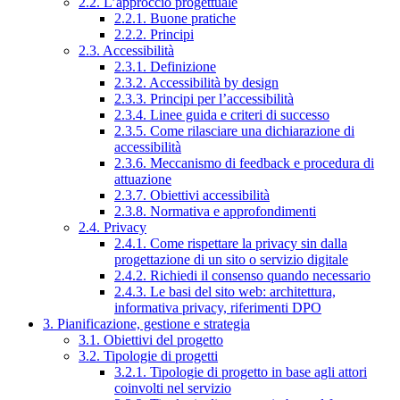
2.2. L’approccio progettuale
2.2.1. Buone pratiche
2.2.2. Principi
2.3. Accessibilità
2.3.1. Definizione
2.3.2. Accessibilità by design
2.3.3. Principi per l’accessibilità
2.3.4. Linee guida e criteri di successo
2.3.5. Come rilasciare una dichiarazione di
accessibilità
2.3.6. Meccanismo di feedback e procedura di
attuazione
2.3.7. Obiettivi accessibilità
2.3.8. Normativa e approfondimenti
2.4. Privacy
2.4.1. Come rispettare la privacy sin dalla
progettazione di un sito o servizio digitale
2.4.2. Richiedi il consenso quando necessario
2.4.3. Le basi del sito web: architettura,
informativa privacy, riferimenti DPO
3. Pianificazione, gestione e strategia
3.1. Obiettivi del progetto
3.2. Tipologie di progetti
3.2.1. Tipologie di progetto in base agli attori
coinvolti nel servizio