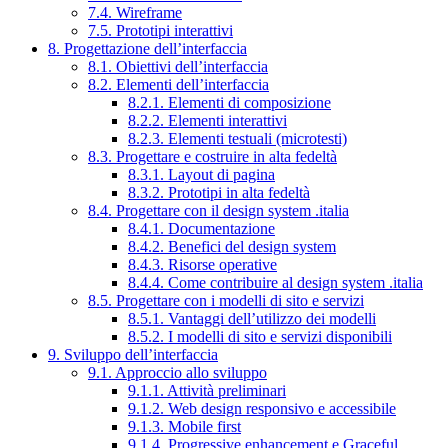
7.4. Wireframe
7.5. Prototipi interattivi
8. Progettazione dell’interfaccia
8.1. Obiettivi dell’interfaccia
8.2. Elementi dell’interfaccia
8.2.1. Elementi di composizione
8.2.2. Elementi interattivi
8.2.3. Elementi testuali (microtesti)
8.3. Progettare e costruire in alta fedeltà
8.3.1. Layout di pagina
8.3.2. Prototipi in alta fedeltà
8.4. Progettare con il design system .italia
8.4.1. Documentazione
8.4.2. Benefici del design system
8.4.3. Risorse operative
8.4.4. Come contribuire al design system .italia
8.5. Progettare con i modelli di sito e servizi
8.5.1. Vantaggi dell’utilizzo dei modelli
8.5.2. I modelli di sito e servizi disponibili
9. Sviluppo dell’interfaccia
9.1. Approccio allo sviluppo
9.1.1. Attività preliminari
9.1.2. Web design responsivo e accessibile
9.1.3. Mobile first
9.1.4. Progressive enhancement e Graceful