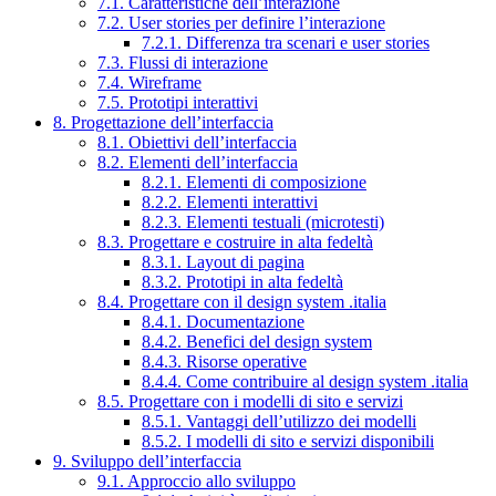
7.1. Caratteristiche dell’interazione
7.2. User stories per definire l’interazione
7.2.1. Differenza tra scenari e user stories
7.3. Flussi di interazione
7.4. Wireframe
7.5. Prototipi interattivi
8. Progettazione dell’interfaccia
8.1. Obiettivi dell’interfaccia
8.2. Elementi dell’interfaccia
8.2.1. Elementi di composizione
8.2.2. Elementi interattivi
8.2.3. Elementi testuali (microtesti)
8.3. Progettare e costruire in alta fedeltà
8.3.1. Layout di pagina
8.3.2. Prototipi in alta fedeltà
8.4. Progettare con il design system .italia
8.4.1. Documentazione
8.4.2. Benefici del design system
8.4.3. Risorse operative
8.4.4. Come contribuire al design system .italia
8.5. Progettare con i modelli di sito e servizi
8.5.1. Vantaggi dell’utilizzo dei modelli
8.5.2. I modelli di sito e servizi disponibili
9. Sviluppo dell’interfaccia
9.1. Approccio allo sviluppo