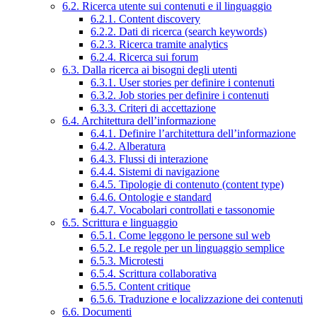
6.2. Ricerca utente sui contenuti e il linguaggio
6.2.1. Content discovery
6.2.2. Dati di ricerca (search keywords)
6.2.3. Ricerca tramite analytics
6.2.4. Ricerca sui forum
6.3. Dalla ricerca ai bisogni degli utenti
6.3.1. User stories per definire i contenuti
6.3.2. Job stories per definire i contenuti
6.3.3. Criteri di accettazione
6.4. Architettura dell’informazione
6.4.1. Definire l’architettura dell’informazione
6.4.2. Alberatura
6.4.3. Flussi di interazione
6.4.4. Sistemi di navigazione
6.4.5. Tipologie di contenuto (content type)
6.4.6. Ontologie e standard
6.4.7. Vocabolari controllati e tassonomie
6.5. Scrittura e linguaggio
6.5.1. Come leggono le persone sul web
6.5.2. Le regole per un linguaggio semplice
6.5.3. Microtesti
6.5.4. Scrittura collaborativa
6.5.5. Content critique
6.5.6. Traduzione e localizzazione dei contenuti
6.6. Documenti