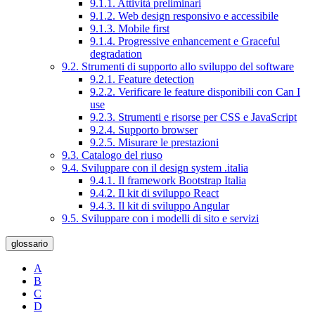
9.1.1. Attività preliminari
9.1.2. Web design responsivo e accessibile
9.1.3. Mobile first
9.1.4. Progressive enhancement e Graceful
degradation
9.2. Strumenti di supporto allo sviluppo del software
9.2.1. Feature detection
9.2.2. Verificare le feature disponibili con Can I
use
9.2.3. Strumenti e risorse per CSS e JavaScript
9.2.4. Supporto browser
9.2.5. Misurare le prestazioni
9.3. Catalogo del riuso
9.4. Sviluppare con il design system .italia
9.4.1. Il framework Bootstrap Italia
9.4.2. Il kit di sviluppo React
9.4.3. Il kit di sviluppo Angular
9.5. Sviluppare con i modelli di sito e servizi
glossario
A
B
C
D