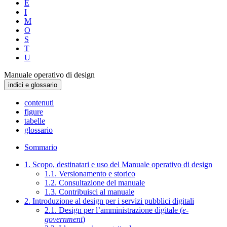
E
I
M
O
S
T
U
Manuale operativo di design
indici e glossario
contenuti
figure
tabelle
glossario
Sommario
1. Scopo, destinatari e uso del Manuale operativo di design
1.1. Versionamento e storico
1.2. Consultazione del manuale
1.3. Contribuisci al manuale
2. Introduzione al design per i servizi pubblici digitali
2.1. Design per l’amministrazione digitale (
e-
government
)