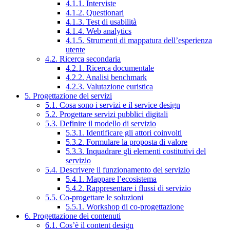
4.1.1. Interviste
4.1.2. Questionari
4.1.3. Test di usabilità
4.1.4. Web analytics
4.1.5. Strumenti di mappatura dell’esperienza
utente
4.2. Ricerca secondaria
4.2.1. Ricerca documentale
4.2.2. Analisi benchmark
4.2.3. Valutazione euristica
5. Progettazione dei servizi
5.1. Cosa sono i servizi e il service design
5.2. Progettare servizi pubblici digitali
5.3. Definire il modello di servizio
5.3.1. Identificare gli attori coinvolti
5.3.2. Formulare la proposta di valore
5.3.3. Inquadrare gli elementi costitutivi del
servizio
5.4. Descrivere il funzionamento del servizio
5.4.1. Mappare l’ecosistema
5.4.2. Rappresentare i flussi di servizio
5.5. Co-progettare le soluzioni
5.5.1. Workshop di co-progettazione
6. Progettazione dei contenuti
6.1. Cos’è il content design