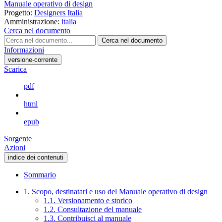
Manuale operativo di design
Progetto:
Designers Italia
Amministrazione:
italia
Cerca nel documento
Cerca nel documento
Informazioni
versione-corrente
Scarica
pdf
html
epub
Sorgente
Azioni
indice dei contenuti
Sommario
1. Scopo, destinatari e uso del Manuale operativo di design
1.1. Versionamento e storico
1.2. Consultazione del manuale
1.3. Contribuisci al manuale