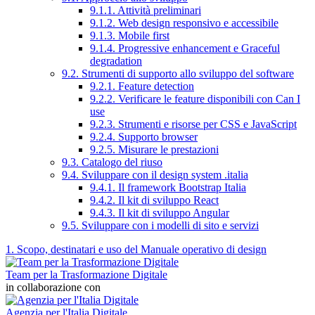
9.1.1. Attività preliminari
9.1.2. Web design responsivo e accessibile
9.1.3. Mobile first
9.1.4. Progressive enhancement e Graceful
degradation
9.2. Strumenti di supporto allo sviluppo del software
9.2.1. Feature detection
9.2.2. Verificare le feature disponibili con Can I
use
9.2.3. Strumenti e risorse per CSS e JavaScript
9.2.4. Supporto browser
9.2.5. Misurare le prestazioni
9.3. Catalogo del riuso
9.4. Sviluppare con il design system .italia
9.4.1. Il framework Bootstrap Italia
9.4.2. Il kit di sviluppo React
9.4.3. Il kit di sviluppo Angular
9.5. Sviluppare con i modelli di sito e servizi
1. Scopo, destinatari e uso del Manuale operativo di design
Team per la Trasformazione Digitale
in collaborazione con
Agenzia per l'Italia Digitale