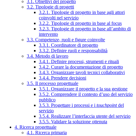
3.1. Obiettivi del progetto
3.2. Tipologie di progetti
3.2.1. Tipologie di progetto in base agli attori
coinvolti nel servizio
3.2.2. Tipologie di progetto in base al focus
3.2.3. Tipologie di progetto in base all’ambito di
intervento
3.3. Competenze, ruoli e figure coinvolte
3.3.1. Coordinatore di progetto
3.3.2. Definire ruoli e responsabilità
3.4. Metodo di lavoro
3.4.1. Definire processi, strumenti e rituali
3.4.2. Curare la documentazione di progetto
3.4.3. Organizzare tavoli tecnici collaborativi
3.4.4. Prendere decisioni
3.5. Il processo progettuale
3.5.1. Organizzare il progetto e la sua gestione
3.5.2. Comprendere il contesto d’uso del servizio
pubblico
3.5.3. Progettare i processi e i
touchpoint
del
servizio
3.5.4. Realizzare l’interfaccia utente del servizio
3.5.5. Validare la soluzione ottenuta
4. Ricerca progettuale
4.1. Ricerca primaria