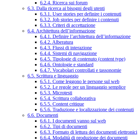
6.2.4. Ricerca sui forum
6.3. Dalla ricerca ai bisogni degli utenti
6.3.1. User stories per definire i contenuti
6.3.2. Job stories per definire i contenuti
6.3.3. Criteri di accettazione
6.4. Architettura dell’informazione
6.4.1. Definire l’architettura dell’informazione
6.4.2. Alberatura
6.4.3. Flussi di interazione
6.4.4. Sistemi di navigazione
6.4.5. Tipologie di contenuto (content type)
6.4.6. Ontologie e standard
6.4.7. Vocabolari controllati e tassonomie
6.5. Scrittura e linguaggio
6.5.1. Come leggono le persone sul web
6.5.2. Le regole per un linguaggio semplice
6.5.3. Microtesti
6.5.4. Scrittura collaborativa
6.5.5. Content critique
6.5.6. Traduzione e localizzazione dei contenuti
6.6. Documenti
6.6.1. I documenti vanno sul web
6.6.2. Tipi di documenti
6.6.3. Formato di lettura dei documenti elettronici
6.6.4. Modalità di produzione dei documenti