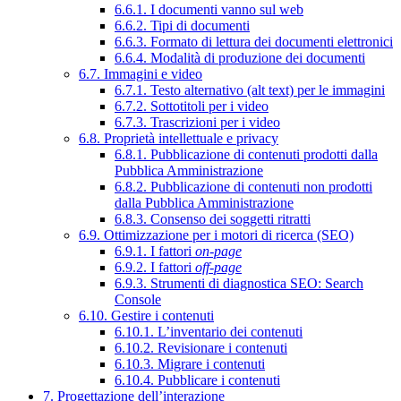
6.6.1. I documenti vanno sul web
6.6.2. Tipi di documenti
6.6.3. Formato di lettura dei documenti elettronici
6.6.4. Modalità di produzione dei documenti
6.7. Immagini e video
6.7.1. Testo alternativo (alt text) per le immagini
6.7.2. Sottotitoli per i video
6.7.3. Trascrizioni per i video
6.8. Proprietà intellettuale e privacy
6.8.1. Pubblicazione di contenuti prodotti dalla
Pubblica Amministrazione
6.8.2. Pubblicazione di contenuti non prodotti
dalla Pubblica Amministrazione
6.8.3. Consenso dei soggetti ritratti
6.9. Ottimizzazione per i motori di ricerca (SEO)
6.9.1. I fattori
on-page
6.9.2. I fattori
off-page
6.9.3. Strumenti di diagnostica SEO: Search
Console
6.10. Gestire i contenuti
6.10.1. L’inventario dei contenuti
6.10.2. Revisionare i contenuti
6.10.3. Migrare i contenuti
6.10.4. Pubblicare i contenuti
7. Progettazione dell’interazione