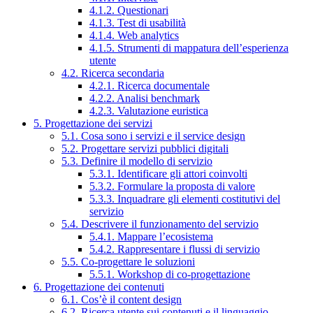
4.1.2. Questionari
4.1.3. Test di usabilità
4.1.4. Web analytics
4.1.5. Strumenti di mappatura dell’esperienza
utente
4.2. Ricerca secondaria
4.2.1. Ricerca documentale
4.2.2. Analisi benchmark
4.2.3. Valutazione euristica
5. Progettazione dei servizi
5.1. Cosa sono i servizi e il service design
5.2. Progettare servizi pubblici digitali
5.3. Definire il modello di servizio
5.3.1. Identificare gli attori coinvolti
5.3.2. Formulare la proposta di valore
5.3.3. Inquadrare gli elementi costitutivi del
servizio
5.4. Descrivere il funzionamento del servizio
5.4.1. Mappare l’ecosistema
5.4.2. Rappresentare i flussi di servizio
5.5. Co-progettare le soluzioni
5.5.1. Workshop di co-progettazione
6. Progettazione dei contenuti
6.1. Cos’è il content design
6.2. Ricerca utente sui contenuti e il linguaggio