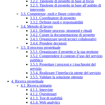
3.2.2. Tipologie di progetto in base al focus
3.2.3. Tipologie di progetto in base all’ambito di
intervento
3.3. Competenze, ruoli e figure coinvolte
3.3.1. Coordinatore di progetto
3.3.2. Definire ruoli e responsabilità
3.4. Metodo di lavoro
3.4.1. Definire processi, strumenti e rituali
3.4.2. Curare la documentazione di progetto
3.4.3. Organizzare tavoli tecnici collaborativi
3.4.4. Prendere decisioni
3.5. Il processo progettuale
3.5.1. Organizzare il progetto e la sua gestione
3.5.2. Comprendere il contesto d’uso del servizio
pubblico
3.5.3. Progettare i processi e i
touchpoint
del
servizio
3.5.4. Realizzare l’interfaccia utente del servizio
3.5.5. Validare la soluzione ottenuta
4. Ricerca progettuale
4.1. Ricerca primaria
4.1.1. Interviste
4.1.2. Questionari
4.1.3. Test di usabilità
4.1.4. Web analytics