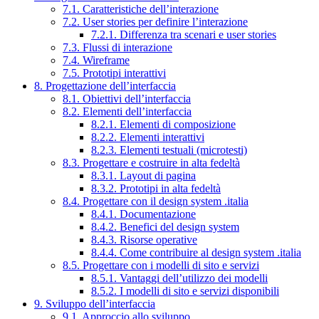
7.1. Caratteristiche dell’interazione
7.2. User stories per definire l’interazione
7.2.1. Differenza tra scenari e user stories
7.3. Flussi di interazione
7.4. Wireframe
7.5. Prototipi interattivi
8. Progettazione dell’interfaccia
8.1. Obiettivi dell’interfaccia
8.2. Elementi dell’interfaccia
8.2.1. Elementi di composizione
8.2.2. Elementi interattivi
8.2.3. Elementi testuali (microtesti)
8.3. Progettare e costruire in alta fedeltà
8.3.1. Layout di pagina
8.3.2. Prototipi in alta fedeltà
8.4. Progettare con il design system .italia
8.4.1. Documentazione
8.4.2. Benefici del design system
8.4.3. Risorse operative
8.4.4. Come contribuire al design system .italia
8.5. Progettare con i modelli di sito e servizi
8.5.1. Vantaggi dell’utilizzo dei modelli
8.5.2. I modelli di sito e servizi disponibili
9. Sviluppo dell’interfaccia
9.1. Approccio allo sviluppo