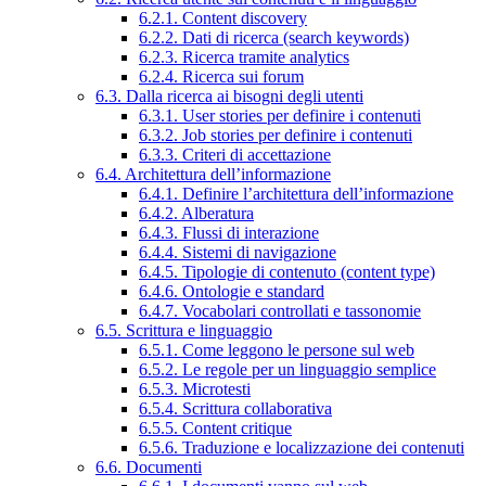
6.2.1. Content discovery
6.2.2. Dati di ricerca (search keywords)
6.2.3. Ricerca tramite analytics
6.2.4. Ricerca sui forum
6.3. Dalla ricerca ai bisogni degli utenti
6.3.1. User stories per definire i contenuti
6.3.2. Job stories per definire i contenuti
6.3.3. Criteri di accettazione
6.4. Architettura dell’informazione
6.4.1. Definire l’architettura dell’informazione
6.4.2. Alberatura
6.4.3. Flussi di interazione
6.4.4. Sistemi di navigazione
6.4.5. Tipologie di contenuto (content type)
6.4.6. Ontologie e standard
6.4.7. Vocabolari controllati e tassonomie
6.5. Scrittura e linguaggio
6.5.1. Come leggono le persone sul web
6.5.2. Le regole per un linguaggio semplice
6.5.3. Microtesti
6.5.4. Scrittura collaborativa
6.5.5. Content critique
6.5.6. Traduzione e localizzazione dei contenuti
6.6. Documenti