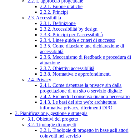
2.2. L’approccio progettuale
2.2.1. Buone pratiche
2.2.2. Principi
2.3. Accessibilità
2.3.1. Definizione
2.3.2. Accessibilità by design
2.3.3. Principi per l’accessibilità
2.3.4. Linee guida e criteri di successo
2.3.5. Come rilasciare una dichiarazione di
accessibilità
2.3.6. Meccanismo di feedback e procedura di
attuazione
2.3.7. Obiettivi accessibilità
2.3.8. Normativa e approfondimenti
2.4. Privacy
2.4.1. Come rispettare la privacy sin dalla
progettazione di un sito o servizio digitale
2.4.2. Richiedi il consenso quando necessario
2.4.3. Le basi del sito web: architettura,
informativa privacy, riferimenti DPO
3. Pianificazione, gestione e strategia
3.1. Obiettivi del progetto
3.2. Tipologie di progetti
3.2.1. Tipologie di progetto in base agli attori
coinvolti nel servizio