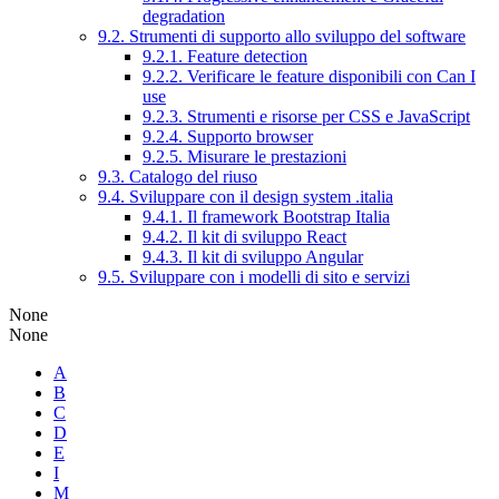
degradation
9.2. Strumenti di supporto allo sviluppo del software
9.2.1. Feature detection
9.2.2. Verificare le feature disponibili con Can I
use
9.2.3. Strumenti e risorse per CSS e JavaScript
9.2.4. Supporto browser
9.2.5. Misurare le prestazioni
9.3. Catalogo del riuso
9.4. Sviluppare con il design system .italia
9.4.1. Il framework Bootstrap Italia
9.4.2. Il kit di sviluppo React
9.4.3. Il kit di sviluppo Angular
9.5. Sviluppare con i modelli di sito e servizi
None
None
A
B
C
D
E
I
M