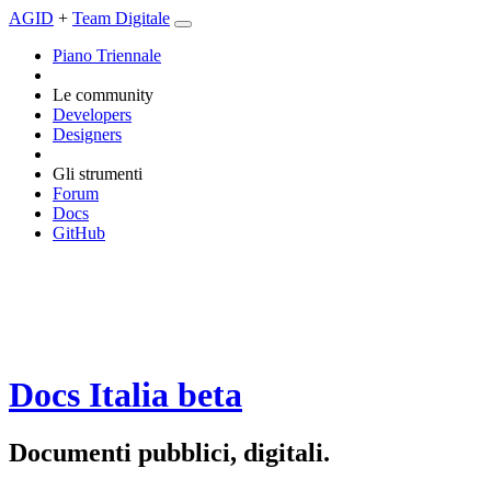
AGID
+
Team Digitale
Piano Triennale
Le community
Developers
Designers
Gli strumenti
Forum
Docs
GitHub
Docs Italia
beta
Documenti pubblici, digitali.