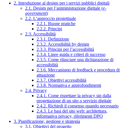
2. Introduzione al design per i servizi pubblici digitali
2.1. Design per l’amministrazione digitale (
e-
government
)
2.2. L’approccio progettuale
2.2.1. Buone pratiche
2.2.2. Principi
2.3. Accessibilità
2.3.1. Definizione
2.3.2. Accessibilità by design
2.3.3. Principi per l’accessibilità
2.3.4. Linee guida e criteri di successo
2.3.5. Come rilasciare una dichiarazione di
accessibilità
2.3.6. Meccanismo di feedback e procedura di
attuazione
2.3.7. Obiettivi accessibilità
2.3.8. Normativa e approfondimenti
2.4. Privacy
2.4.1. Come rispettare la privacy sin dalla
progettazione di un sito o servizio digitale
2.4.2. Richiedi il consenso quando necessario
2.4.3. Le basi del sito web: architettura,
informativa privacy, riferimenti DPO
3. Pianificazione, gestione e strategia
3.1. Obiettivi del progetto