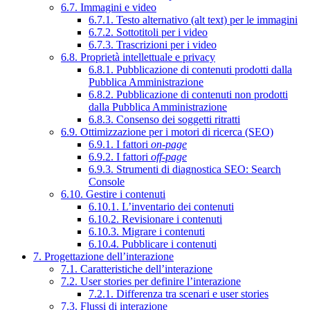
6.7. Immagini e video
6.7.1. Testo alternativo (alt text) per le immagini
6.7.2. Sottotitoli per i video
6.7.3. Trascrizioni per i video
6.8. Proprietà intellettuale e privacy
6.8.1. Pubblicazione di contenuti prodotti dalla
Pubblica Amministrazione
6.8.2. Pubblicazione di contenuti non prodotti
dalla Pubblica Amministrazione
6.8.3. Consenso dei soggetti ritratti
6.9. Ottimizzazione per i motori di ricerca (SEO)
6.9.1. I fattori
on-page
6.9.2. I fattori
off-page
6.9.3. Strumenti di diagnostica SEO: Search
Console
6.10. Gestire i contenuti
6.10.1. L’inventario dei contenuti
6.10.2. Revisionare i contenuti
6.10.3. Migrare i contenuti
6.10.4. Pubblicare i contenuti
7. Progettazione dell’interazione
7.1. Caratteristiche dell’interazione
7.2. User stories per definire l’interazione
7.2.1. Differenza tra scenari e user stories
7.3. Flussi di interazione