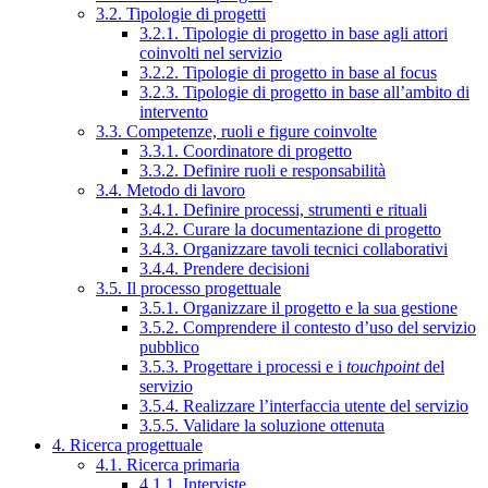
3.2. Tipologie di progetti
3.2.1. Tipologie di progetto in base agli attori
coinvolti nel servizio
3.2.2. Tipologie di progetto in base al focus
3.2.3. Tipologie di progetto in base all’ambito di
intervento
3.3. Competenze, ruoli e figure coinvolte
3.3.1. Coordinatore di progetto
3.3.2. Definire ruoli e responsabilità
3.4. Metodo di lavoro
3.4.1. Definire processi, strumenti e rituali
3.4.2. Curare la documentazione di progetto
3.4.3. Organizzare tavoli tecnici collaborativi
3.4.4. Prendere decisioni
3.5. Il processo progettuale
3.5.1. Organizzare il progetto e la sua gestione
3.5.2. Comprendere il contesto d’uso del servizio
pubblico
3.5.3. Progettare i processi e i
touchpoint
del
servizio
3.5.4. Realizzare l’interfaccia utente del servizio
3.5.5. Validare la soluzione ottenuta
4. Ricerca progettuale
4.1. Ricerca primaria
4.1.1. Interviste