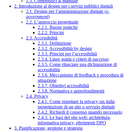
1.3. Contribuisci al manuale
2. Introduzione al design per i servizi pubblici digitali
2.1. Design per l’amministrazione digitale (
e-
government
)
2.2. L’approccio progettuale
2.2.1. Buone pratiche
2.2.2. Principi
2.3. Accessibilità
2.3.1. Definizione
2.3.2. Accessibilità by design
2.3.3. Principi per l’accessibilità
2.3.4. Linee guida e criteri di successo
2.3.5. Come rilasciare una dichiarazione di
accessibilità
2.3.6. Meccanismo di feedback e procedura di
attuazione
2.3.7. Obiettivi accessibilità
2.3.8. Normativa e approfondimenti
2.4. Privacy
2.4.1. Come rispettare la privacy sin dalla
progettazione di un sito o servizio digitale
2.4.2. Richiedi il consenso quando necessario
2.4.3. Le basi del sito web: architettura,
informativa privacy, riferimenti DPO
3. Pianificazione, gestione e strategia