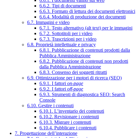
6.6.1. I documenti vanno sul web
6.6.2. Tipi di documenti
6.6.3. Formato di lettura dei documenti elettronici
6.6.4. Modalità di produzione dei documenti
6.7. Immagini e video
6.7.1. Testo alternativo (alt text) per le immagini
6.7.2. Sottotitoli per i video
6.7.3. Trascrizioni per i video
6.8. Proprietà intellettuale e privacy
6.8.1. Pubblicazione di contenuti prodotti dalla
Pubblica Amministrazione
6.8.2. Pubblicazione di contenuti non prodotti
dalla Pubblica Amministrazione
6.8.3. Consenso dei soggetti ritratti
6.9. Ottimizzazione per i motori di ricerca (SEO)
6.9.1. I fattori
on-page
6.9.2. I fattori
off-page
6.9.3. Strumenti di diagnostica SEO: Search
Console
6.10. Gestire i contenuti
6.10.1. L’inventario dei contenuti
6.10.2. Revisionare i contenuti
6.10.3. Migrare i contenuti
6.10.4. Pubblicare i contenuti
7. Progettazione dell’interazione