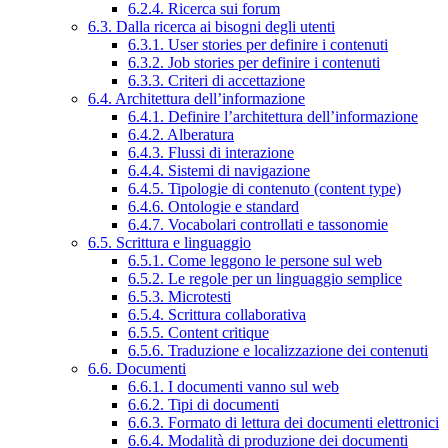
6.2.4. Ricerca sui forum
6.3. Dalla ricerca ai bisogni degli utenti
6.3.1. User stories per definire i contenuti
6.3.2. Job stories per definire i contenuti
6.3.3. Criteri di accettazione
6.4. Architettura dell’informazione
6.4.1. Definire l’architettura dell’informazione
6.4.2. Alberatura
6.4.3. Flussi di interazione
6.4.4. Sistemi di navigazione
6.4.5. Tipologie di contenuto (content type)
6.4.6. Ontologie e standard
6.4.7. Vocabolari controllati e tassonomie
6.5. Scrittura e linguaggio
6.5.1. Come leggono le persone sul web
6.5.2. Le regole per un linguaggio semplice
6.5.3. Microtesti
6.5.4. Scrittura collaborativa
6.5.5. Content critique
6.5.6. Traduzione e localizzazione dei contenuti
6.6. Documenti
6.6.1. I documenti vanno sul web
6.6.2. Tipi di documenti
6.6.3. Formato di lettura dei documenti elettronici
6.6.4. Modalità di produzione dei documenti