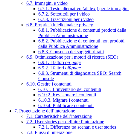
6.7. Immagini e video
6.7.1. Testo alternativo (alt text) per le immagini
6.7.2. Sottotitoli per i video
6.7.3. Trascrizioni per i video
6.8. Proprietà intellettuale e privacy
6.8.1. Pubblicazione di contenuti prodotti dalla
Pubblica Amministrazione
6.8.2. Pubblicazione di contenuti non prodotti
dalla Pubblica Amministrazione
6.8.3. Consenso dei soggetti ritratti
6.9. Ottimizzazione per i motori di ricerca (SEO)
6.9.1. I fattori
on-page
6.9.2. I fattori
off-page
6.9.3. Strumenti di diagnostica SEO: Search
Console
6.10. Gestire i contenuti
6.10.1. L’inventario dei contenuti
6.10.2. Revisionare i contenuti
6.10.3. Migrare i contenuti
6.10.4. Pubblicare i contenuti
7. Progettazione dell’interazione
7.1. Caratteristiche dell’interazione
7.2. User stories per definire l’interazione
7.2.1. Differenza tra scenari e user stories
7.3. Flussi di interazione