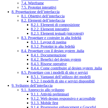
7.4. Wireframe
7.5. Prototipi interattivi
8. Progettazione dell’interfaccia
8.1. Obiettivi dell’interfaccia
8.2. Elementi dell’interfaccia
8.2.1. Elementi di composizione
8.2.2. Elementi interattivi
8.2.3. Elementi testuali (microtesti)
8.3. Progettare e costruire in alta fedeltà
8.3.1. Layout di pagina
8.3.2. Prototipi in alta fedeltà
8.4. Progettare con il design system .italia
8.4.1. Documentazione
8.4.2. Benefici del design system
8.4.3. Risorse operative
8.4.4. Come contribuire al design system .italia
8.5. Progettare con i modelli di sito e servizi
8.5.1. Vantaggi dell’utilizzo dei modelli
8.5.2. I modelli di sito e servizi disponibili
9. Sviluppo dell’interfaccia
9.1. Approccio allo sviluppo
9.1.1. Attività preliminari
9.1.2. Web design responsivo e accessibile
9.1.3. Mobile first
9.1.4. Progressive enhancement e Graceful