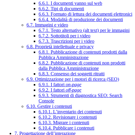
6.6.1. I documenti vanno sul web
6.6.2. Tipi di documenti
6.6.3. Formato di lettura dei documenti elettronici
6.6.4. Modalità di produzione dei documenti
6.7. Immagini e video
6.7.1. Testo alternativo (alt text) per le immagini
6.7.2. Sottotitoli per i video
6.7.3. Trascrizioni per i video
6.8. Proprietà intellettuale e privacy
6.8.1. Pubblicazione di contenuti prodotti dalla
Pubblica Amministrazione
6.8.2. Pubblicazione di contenuti non prodotti
dalla Pubblica Amministrazione
6.8.3. Consenso dei soggetti ritratti
6.9. Ottimizzazione per i motori di ricerca (SEO)
6.9.1. I fattori
on-page
6.9.2. I fattori
off-page
6.9.3. Strumenti di diagnostica SEO: Search
Console
6.10. Gestire i contenuti
6.10.1. L’inventario dei contenuti
6.10.2. Revisionare i contenuti
6.10.3. Migrare i contenuti
6.10.4. Pubblicare i contenuti
7. Progettazione dell’interazione