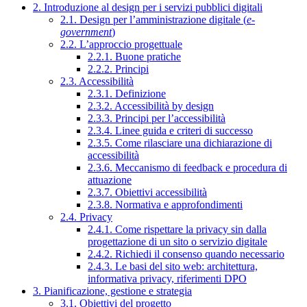
2. Introduzione al design per i servizi pubblici digitali
2.1. Design per l’amministrazione digitale (
e-
government
)
2.2. L’approccio progettuale
2.2.1. Buone pratiche
2.2.2. Principi
2.3. Accessibilità
2.3.1. Definizione
2.3.2. Accessibilità by design
2.3.3. Principi per l’accessibilità
2.3.4. Linee guida e criteri di successo
2.3.5. Come rilasciare una dichiarazione di
accessibilità
2.3.6. Meccanismo di feedback e procedura di
attuazione
2.3.7. Obiettivi accessibilità
2.3.8. Normativa e approfondimenti
2.4. Privacy
2.4.1. Come rispettare la privacy sin dalla
progettazione di un sito o servizio digitale
2.4.2. Richiedi il consenso quando necessario
2.4.3. Le basi del sito web: architettura,
informativa privacy, riferimenti DPO
3. Pianificazione, gestione e strategia
3.1. Obiettivi del progetto