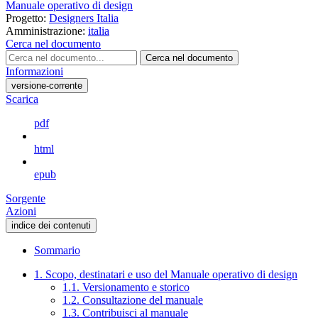
Manuale operativo di design
Progetto:
Designers Italia
Amministrazione:
italia
Cerca nel documento
Cerca nel documento
Informazioni
versione-corrente
Scarica
pdf
html
epub
Sorgente
Azioni
indice dei contenuti
Sommario
1. Scopo, destinatari e uso del Manuale operativo di design
1.1. Versionamento e storico
1.2. Consultazione del manuale
1.3. Contribuisci al manuale