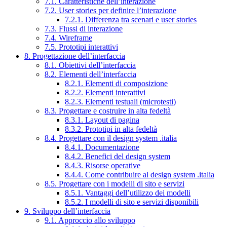
7.1. Caratteristiche dell’interazione
7.2. User stories per definire l’interazione
7.2.1. Differenza tra scenari e user stories
7.3. Flussi di interazione
7.4. Wireframe
7.5. Prototipi interattivi
8. Progettazione dell’interfaccia
8.1. Obiettivi dell’interfaccia
8.2. Elementi dell’interfaccia
8.2.1. Elementi di composizione
8.2.2. Elementi interattivi
8.2.3. Elementi testuali (microtesti)
8.3. Progettare e costruire in alta fedeltà
8.3.1. Layout di pagina
8.3.2. Prototipi in alta fedeltà
8.4. Progettare con il design system .italia
8.4.1. Documentazione
8.4.2. Benefici del design system
8.4.3. Risorse operative
8.4.4. Come contribuire al design system .italia
8.5. Progettare con i modelli di sito e servizi
8.5.1. Vantaggi dell’utilizzo dei modelli
8.5.2. I modelli di sito e servizi disponibili
9. Sviluppo dell’interfaccia
9.1. Approccio allo sviluppo