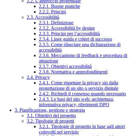
2.2. L’approccio progettuale
2.2.1. Buone pratiche
2.2.2. Principi
2.3. Accessibilità
2.3.1. Definizione
2.3.2. Accessibilità by design
2.3.3. Principi per l’accessibilità
2.3.4. Linee guida e criteri di successo
2.3.5. Come rilasciare una dichiarazione di
accessibilità
2.3.6. Meccanismo di feedback e procedura di
attuazione
2.3.7. Obiettivi accessibilità
2.3.8. Normativa e approfondimenti
2.4. Privacy
2.4.1. Come rispettare la privacy sin dalla
progettazione di un sito o servizio digitale
2.4.2. Richiedi il consenso quando necessario
2.4.3. Le basi del sito web: architettura,
informativa privacy, riferimenti DPO
3. Pianificazione, gestione e strategia
3.1. Obiettivi del progetto
3.2. Tipologie di progetti
3.2.1. Tipologie di progetto in base agli attori
coinvolti nel servizio