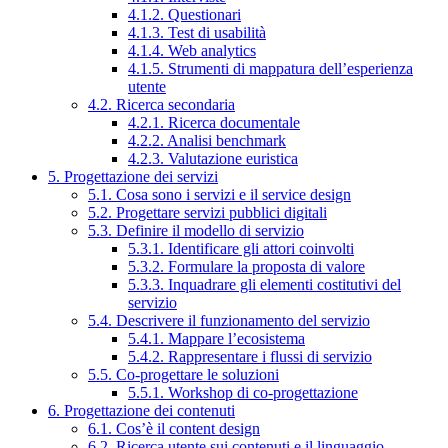
4.1.2. Questionari
4.1.3. Test di usabilità
4.1.4. Web analytics
4.1.5. Strumenti di mappatura dell’esperienza
utente
4.2. Ricerca secondaria
4.2.1. Ricerca documentale
4.2.2. Analisi benchmark
4.2.3. Valutazione euristica
5. Progettazione dei servizi
5.1. Cosa sono i servizi e il service design
5.2. Progettare servizi pubblici digitali
5.3. Definire il modello di servizio
5.3.1. Identificare gli attori coinvolti
5.3.2. Formulare la proposta di valore
5.3.3. Inquadrare gli elementi costitutivi del
servizio
5.4. Descrivere il funzionamento del servizio
5.4.1. Mappare l’ecosistema
5.4.2. Rappresentare i flussi di servizio
5.5. Co-progettare le soluzioni
5.5.1. Workshop di co-progettazione
6. Progettazione dei contenuti
6.1. Cos’è il content design
6.2. Ricerca utente sui contenuti e il linguaggio