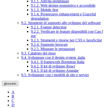
9.1.1. Attività preliminari
9.1.2. Web design responsivo e accessibile
9.1.3. Mobile first
9.1.4. Progressive enhancement e Graceful
degradation
9.2. Strumenti di supporto allo sviluppo del software
9.2.1. Feature detection
9.2.2. Verificare le feature disponibili con Can I
use
9.2.3. Strumenti e risorse per CSS e JavaScript
9.2.4. Supporto browser
9.2.5. Misurare le prestazioni
9.3. Catalogo del riuso
9.4. Sviluppare con il design system .italia
9.4.1. Il framework Bootstrap Italia
9.4.2. Il kit di sviluppo React
9.4.3. Il kit di sviluppo Angular
9.5. Sviluppare con i modelli di sito e servizi
glossario
A
B
C
D