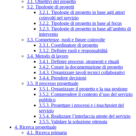
3.1. Obiettivi del progetto
3.2. Tipologie di progetti
3.2.1. Tipologie di progetto in base agli attori
coinvolti nel servizio
3.2.2. Tipologie di progetto in base al focus
3.2.3. Tipologie di progetto in base all’ambito di
intervento
3.3. Competenze, ruoli e figure coinvolte
3.3.1. Coordinatore di progetto
3.3.2. Definire ruoli e responsabilità
3.4. Metodo di lavoro
3.4.1. Definire processi, strumenti e rituali
3.4.2. Curare la documentazione di progetto
3.4.3. Organizzare tavoli tecnici collaborativi
3.4.4. Prendere decisioni
3.5. Il processo progettuale
3.5.1. Organizzare il progetto e la sua gestione
3.5.2. Comprendere il contesto d’uso del servizio
pubblico
3.5.3. Progettare i processi e i
touchpoint
del
servizio
3.5.4. Realizzare l’interfaccia utente del servizio
3.5.5. Validare la soluzione ottenuta
4. Ricerca progettuale
4.1. Ricerca primaria