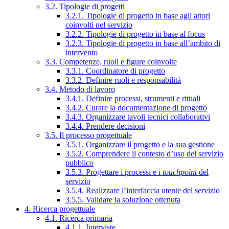
3.2. Tipologie di progetti
3.2.1. Tipologie di progetto in base agli attori
coinvolti nel servizio
3.2.2. Tipologie di progetto in base al focus
3.2.3. Tipologie di progetto in base all’ambito di
intervento
3.3. Competenze, ruoli e figure coinvolte
3.3.1. Coordinatore di progetto
3.3.2. Definire ruoli e responsabilità
3.4. Metodo di lavoro
3.4.1. Definire processi, strumenti e rituali
3.4.2. Curare la documentazione di progetto
3.4.3. Organizzare tavoli tecnici collaborativi
3.4.4. Prendere decisioni
3.5. Il processo progettuale
3.5.1. Organizzare il progetto e la sua gestione
3.5.2. Comprendere il contesto d’uso del servizio
pubblico
3.5.3. Progettare i processi e i
touchpoint
del
servizio
3.5.4. Realizzare l’interfaccia utente del servizio
3.5.5. Validare la soluzione ottenuta
4. Ricerca progettuale
4.1. Ricerca primaria
4.1.1. Interviste