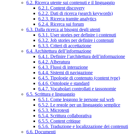
6.2. Ricerca utente sui contenuti e il linguaggio
6.2.1. Content discovery
6.2.2. Dati di ricerca (search keywords)
6.2.3. Ricerca tramite analytics
6.2.4. Ricerca sui forum
6.3. Dalla ricerca ai bisogni degli utenti
6.3.1. User stories per definire i contenuti
6.3.2. Job stories per definire i contenuti
6.3.3. Criteri di accettazione
6.4. Architettura dell’informazione
6.4.1. Definire l’architettura dell’informazione
6.4.2. Alberatura
6.4.3. Flussi di interazione
6.4.4. Sistemi di navigazione
6.4.5. Tipologie di contenuto (content type)
6.4.6. Ontologie e standard
6.4.7. Vocabolari controllati e tassonomie
6.5. Scrittura e linguaggio
6.5.1. Come leggono le persone sul web
6.5.2. Le regole per un linguaggio semplice
6.5.3. Microtesti
6.5.4. Scrittura collaborativa
6.5.5. Content critique
6.5.6. Traduzione e localizzazione dei contenuti
6.6. Documenti