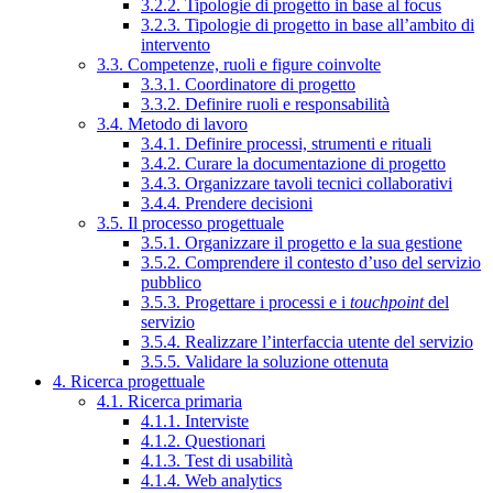
3.2.2. Tipologie di progetto in base al focus
3.2.3. Tipologie di progetto in base all’ambito di
intervento
3.3. Competenze, ruoli e figure coinvolte
3.3.1. Coordinatore di progetto
3.3.2. Definire ruoli e responsabilità
3.4. Metodo di lavoro
3.4.1. Definire processi, strumenti e rituali
3.4.2. Curare la documentazione di progetto
3.4.3. Organizzare tavoli tecnici collaborativi
3.4.4. Prendere decisioni
3.5. Il processo progettuale
3.5.1. Organizzare il progetto e la sua gestione
3.5.2. Comprendere il contesto d’uso del servizio
pubblico
3.5.3. Progettare i processi e i
touchpoint
del
servizio
3.5.4. Realizzare l’interfaccia utente del servizio
3.5.5. Validare la soluzione ottenuta
4. Ricerca progettuale
4.1. Ricerca primaria
4.1.1. Interviste
4.1.2. Questionari
4.1.3. Test di usabilità
4.1.4. Web analytics