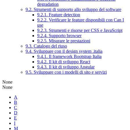
degradation
9.2. Strumenti di supporto allo sviluppo del software
9.2.1. Feature detection
9.2.2. Verificare le feature disponibili con Can I
use
9.2.3. Strumenti e risorse per CSS e JavaScript
9.2.4. Supporto browser
9.2.5. Misurare le prestazioni
9.3. Catalogo del riuso
9.4. Sviluppare con il design system .italia
9.4.1. Il framework Bootstrap Italia
9.4.2. Il kit di sviluppo React
9.4.3. Il kit di sviluppo Angular
9.5. Sviluppare con i modelli di sito e servizi
None
None
A
B
C
D
E
I
M