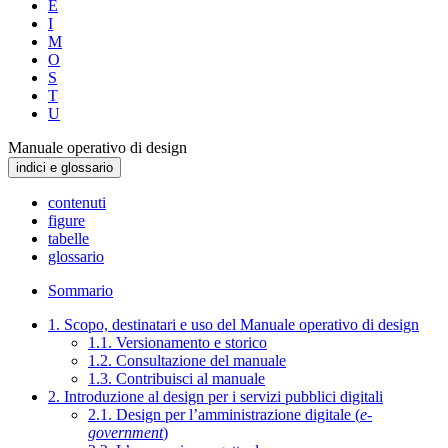
E
I
M
O
S
T
U
Manuale operativo di design
indici e glossario
contenuti
figure
tabelle
glossario
Sommario
1. Scopo, destinatari e uso del Manuale operativo di design
1.1. Versionamento e storico
1.2. Consultazione del manuale
1.3. Contribuisci al manuale
2. Introduzione al design per i servizi pubblici digitali
2.1. Design per l’amministrazione digitale (
e-
government
)