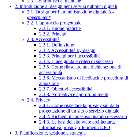
1.3. Contribuisci al manuale
2. Introduzione al design per i servizi pubblici digitali
2.1. Design per l’amministrazione digitale (
e-
government
)
2.2. L’approccio progettuale
2.2.1. Buone pratiche
2.2.2. Principi
2.3. Accessibilità
2.3.1. Definizione
2.3.2. Accessibilità by design
2.3.3. Principi per l’accessibilità
2.3.4. Linee guida e criteri di successo
2.3.5. Come rilasciare una dichiarazione di
accessibilità
2.3.6. Meccanismo di feedback e procedura di
attuazione
2.3.7. Obiettivi accessibilità
2.3.8. Normativa e approfondimenti
2.4. Privacy
2.4.1. Come rispettare la privacy sin dalla
progettazione di un sito o servizio digitale
2.4.2. Richiedi il consenso quando necessario
2.4.3. Le basi del sito web: architettura,
informativa privacy, riferimenti DPO
3. Pianificazione, gestione e strategia