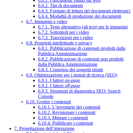
6.6.1. I documenti vanno sul web
6.6.2. Tipi di documenti
6.6.3. Formato di lettura dei documenti elettronici
6.6.4. Modalità di produzione dei documenti
6.7. Immagini e video
6.7.1. Testo alternativo (alt text) per le immagini
6.7.2. Sottotitoli per i video
6.7.3. Trascrizioni per i video
6.8. Proprietà intellettuale e privacy
6.8.1. Pubblicazione di contenuti prodotti dalla
Pubblica Amministrazione
6.8.2. Pubblicazione di contenuti non prodotti
dalla Pubblica Amministrazione
6.8.3. Consenso dei soggetti ritratti
6.9. Ottimizzazione per i motori di ricerca (SEO)
6.9.1. I fattori
on-page
6.9.2. I fattori
off-page
6.9.3. Strumenti di diagnostica SEO: Search
Console
6.10. Gestire i contenuti
6.10.1. L’inventario dei contenuti
6.10.2. Revisionare i contenuti
6.10.3. Migrare i contenuti
6.10.4. Pubblicare i contenuti
7. Progettazione dell’interazione