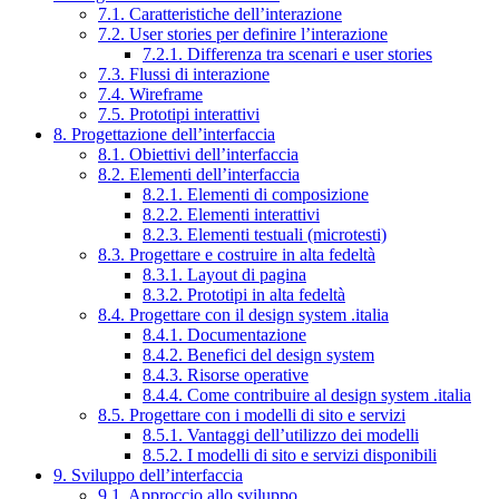
7.1. Caratteristiche dell’interazione
7.2. User stories per definire l’interazione
7.2.1. Differenza tra scenari e user stories
7.3. Flussi di interazione
7.4. Wireframe
7.5. Prototipi interattivi
8. Progettazione dell’interfaccia
8.1. Obiettivi dell’interfaccia
8.2. Elementi dell’interfaccia
8.2.1. Elementi di composizione
8.2.2. Elementi interattivi
8.2.3. Elementi testuali (microtesti)
8.3. Progettare e costruire in alta fedeltà
8.3.1. Layout di pagina
8.3.2. Prototipi in alta fedeltà
8.4. Progettare con il design system .italia
8.4.1. Documentazione
8.4.2. Benefici del design system
8.4.3. Risorse operative
8.4.4. Come contribuire al design system .italia
8.5. Progettare con i modelli di sito e servizi
8.5.1. Vantaggi dell’utilizzo dei modelli
8.5.2. I modelli di sito e servizi disponibili
9. Sviluppo dell’interfaccia
9.1. Approccio allo sviluppo