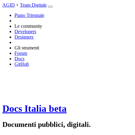
AGID
+
Team Digitale
Piano Triennale
Le community
Developers
Designers
Gli strumenti
Forum
Docs
GitHub
Docs Italia
beta
Documenti pubblici, digitali.