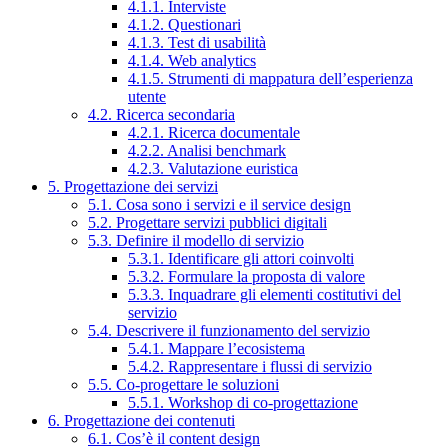
4.1.1. Interviste
4.1.2. Questionari
4.1.3. Test di usabilità
4.1.4. Web analytics
4.1.5. Strumenti di mappatura dell’esperienza
utente
4.2. Ricerca secondaria
4.2.1. Ricerca documentale
4.2.2. Analisi benchmark
4.2.3. Valutazione euristica
5. Progettazione dei servizi
5.1. Cosa sono i servizi e il service design
5.2. Progettare servizi pubblici digitali
5.3. Definire il modello di servizio
5.3.1. Identificare gli attori coinvolti
5.3.2. Formulare la proposta di valore
5.3.3. Inquadrare gli elementi costitutivi del
servizio
5.4. Descrivere il funzionamento del servizio
5.4.1. Mappare l’ecosistema
5.4.2. Rappresentare i flussi di servizio
5.5. Co-progettare le soluzioni
5.5.1. Workshop di co-progettazione
6. Progettazione dei contenuti
6.1. Cos’è il content design