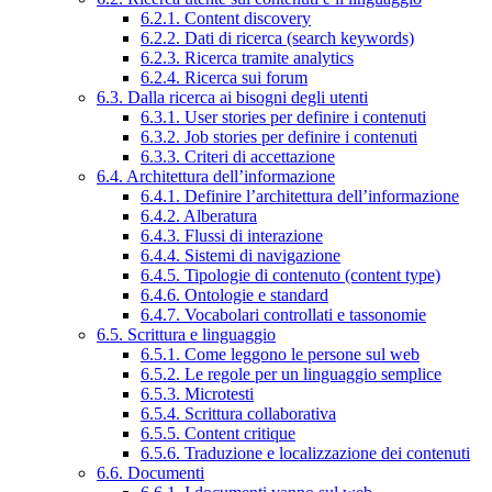
6.2.1. Content discovery
6.2.2. Dati di ricerca (search keywords)
6.2.3. Ricerca tramite analytics
6.2.4. Ricerca sui forum
6.3. Dalla ricerca ai bisogni degli utenti
6.3.1. User stories per definire i contenuti
6.3.2. Job stories per definire i contenuti
6.3.3. Criteri di accettazione
6.4. Architettura dell’informazione
6.4.1. Definire l’architettura dell’informazione
6.4.2. Alberatura
6.4.3. Flussi di interazione
6.4.4. Sistemi di navigazione
6.4.5. Tipologie di contenuto (content type)
6.4.6. Ontologie e standard
6.4.7. Vocabolari controllati e tassonomie
6.5. Scrittura e linguaggio
6.5.1. Come leggono le persone sul web
6.5.2. Le regole per un linguaggio semplice
6.5.3. Microtesti
6.5.4. Scrittura collaborativa
6.5.5. Content critique
6.5.6. Traduzione e localizzazione dei contenuti
6.6. Documenti