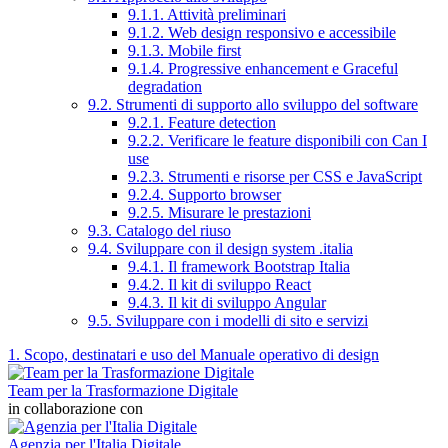
9.1.1. Attività preliminari
9.1.2. Web design responsivo e accessibile
9.1.3. Mobile first
9.1.4. Progressive enhancement e Graceful
degradation
9.2. Strumenti di supporto allo sviluppo del software
9.2.1. Feature detection
9.2.2. Verificare le feature disponibili con Can I
use
9.2.3. Strumenti e risorse per CSS e JavaScript
9.2.4. Supporto browser
9.2.5. Misurare le prestazioni
9.3. Catalogo del riuso
9.4. Sviluppare con il design system .italia
9.4.1. Il framework Bootstrap Italia
9.4.2. Il kit di sviluppo React
9.4.3. Il kit di sviluppo Angular
9.5. Sviluppare con i modelli di sito e servizi
1. Scopo, destinatari e uso del Manuale operativo di design
Team per la Trasformazione Digitale
in collaborazione con
Agenzia per l'Italia Digitale