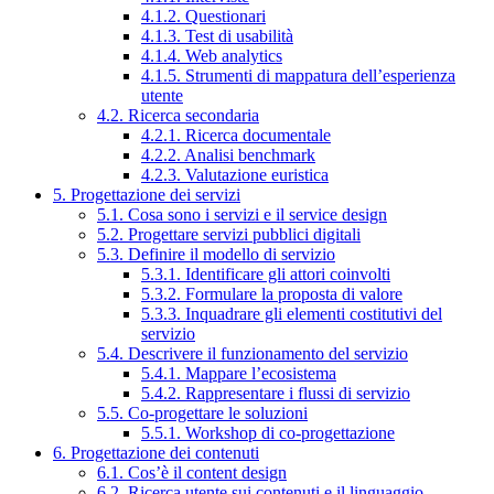
4.1.2. Questionari
4.1.3. Test di usabilità
4.1.4. Web analytics
4.1.5. Strumenti di mappatura dell’esperienza
utente
4.2. Ricerca secondaria
4.2.1. Ricerca documentale
4.2.2. Analisi benchmark
4.2.3. Valutazione euristica
5. Progettazione dei servizi
5.1. Cosa sono i servizi e il service design
5.2. Progettare servizi pubblici digitali
5.3. Definire il modello di servizio
5.3.1. Identificare gli attori coinvolti
5.3.2. Formulare la proposta di valore
5.3.3. Inquadrare gli elementi costitutivi del
servizio
5.4. Descrivere il funzionamento del servizio
5.4.1. Mappare l’ecosistema
5.4.2. Rappresentare i flussi di servizio
5.5. Co-progettare le soluzioni
5.5.1. Workshop di co-progettazione
6. Progettazione dei contenuti
6.1. Cos’è il content design
6.2. Ricerca utente sui contenuti e il linguaggio