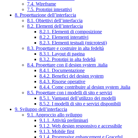
7.4. Wireframe
7.5. Prototipi interattivi
8. Progettazione dell’interfaccia
8.1. Obiettivi dell’interfaccia
8.2. Elementi dell’interfaccia
8.2.1. Elementi di composizione
8.2.2. Elementi interattivi
8.2.3. Elementi testuali (microtesti)
8.3. Progettare e costruire in alta fedeltà
8.3.1. Layout di pagina
8.3.2. Prototipi in alta fedeltà
8.4. Progettare con il design system .italia
8.4.1. Documentazione
8.4.2. Benefici del design system
8.4.3. Risorse operative
8.4.4. Come contribuire al design system .italia
8.5. Progettare con i modelli di sito e servizi
8.5.1. Vantaggi dell’utilizzo dei modelli
8.5.2. I modelli di sito e servizi disponibili
9. Sviluppo dell’interfaccia
9.1. Approccio allo sviluppo
9.1.1. Attività preliminari
9.1.2. Web design responsivo e accessibile
9.1.3. Mobile first
9.1.4. Progressive enhancement e Graceful