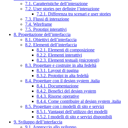
7.1. Caratteristiche dell’interazione
7.2. User stories per definire l’interazione
7.2.1. Differenza tra scenari e user stories
7.3. Flussi di interazione
7.4. Wireframe
7.5. Prototipi interattivi
8. Progettazione dell’interfaccia
8.1. Obiettivi dell’interfaccia
8.2. Elementi dell’interfaccia
8.2.1. Elementi di composizione
8.2.2. Elementi interattivi
8.2.3. Elementi testuali (microtesti)
8.3. Progettare e costruire in alta fedeltà
8.3.1. Layout di pagina
8.3.2. Prototipi in alta fedeltà
8.4. Progettare con il design system .italia
8.4.1. Documentazione
8.4.2. Benefici del design system
8.4.3. Risorse operative
8.4.4. Come contribuire al design system .italia
8.5. Progettare con i modelli di sito e servizi
8.5.1. Vantaggi dell’utilizzo dei modelli
8.5.2. I modelli di sito e servizi disponibili
9. Sviluppo dell’interfaccia
9.1. Approccio allo sviluppo