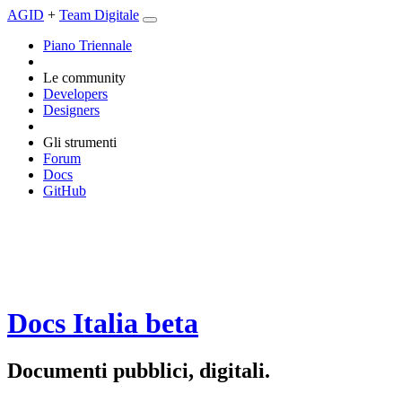
AGID
+
Team Digitale
Piano Triennale
Le community
Developers
Designers
Gli strumenti
Forum
Docs
GitHub
Docs Italia
beta
Documenti pubblici, digitali.