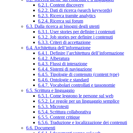
6.2.1. Content discovery
6.2.2. Dati di ricerca (search keywords)
6.2.3. Ricerca tramite analytics
6.2.4. Ricerca sui forum
6.3. Dalla ricerca ai bisogni degli utenti
6.3.1. User stories per definire i contenuti
6.3.2. Job stories per definire i contenuti
6.3.3. Criteri di accettazione
6.4. Architettura dell’informazione
6.4.1. Definire l’architettura dell’informazione
6.4.2. Alberatura
6.4.3. Flussi di interazione
6.4.4. Sistemi di navigazione
6.4.5. Tipologie di contenuto (content type)
6.4.6. Ontologie e standard
6.4.7. Vocabolari controllati e tassonomie
6.5. Scrittura e linguaggio
6.5.1. Come leggono le persone sul web
6.5.2. Le regole per un linguaggio semplice
6.5.3. Microtesti
6.5.4. Scrittura collaborativa
6.5.5. Content critique
6.5.6. Traduzione e localizzazione dei contenuti
6.6. Documenti