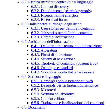
6.2. Ricerca utente sui contenuti e il linguaggio
6.2.1. Content discovery
6.2.2. Dati di ricerca (search keywords)
6.2.3. Ricerca tramite analytics
6.2.4. Ricerca sui forum
6.3. Dalla ricerca ai bisogni degli utenti
6.3.1. User stories per definire i contenuti
6.3.2. Job stories per definire i contenuti
6.3.3. Criteri di accettazione
6.4. Architettura dell’informazione
6.4.1. Definire l’architettura dell’informazione
6.4.2. Alberatura
6.4.3. Flussi di interazione
6.4.4. Sistemi di navigazione
6.4.5. Tipologie di contenuto (content type)
6.4.6. Ontologie e standard
6.4.7. Vocabolari controllati e tassonomie
6.5. Scrittura e linguaggio
6.5.1. Come leggono le persone sul web
6.5.2. Le regole per un linguaggio semplice
6.5.3. Microtesti
6.5.4. Scrittura collaborativa
6.5.5. Content critique
6.5.6. Traduzione e localizzazione dei contenuti
6.6. Documenti