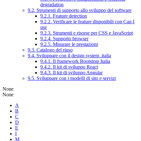
degradation
9.2. Strumenti di supporto allo sviluppo del software
9.2.1. Feature detection
9.2.2. Verificare le feature disponibili con Can I
use
9.2.3. Strumenti e risorse per CSS e JavaScript
9.2.4. Supporto browser
9.2.5. Misurare le prestazioni
9.3. Catalogo del riuso
9.4. Sviluppare con il design system .italia
9.4.1. Il framework Bootstrap Italia
9.4.2. Il kit di sviluppo React
9.4.3. Il kit di sviluppo Angular
9.5. Sviluppare con i modelli di sito e servizi
None
None
A
B
C
D
E
I
M