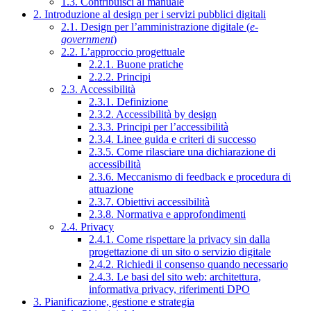
1.3. Contribuisci al manuale
2. Introduzione al design per i servizi pubblici digitali
2.1. Design per l’amministrazione digitale (
e-
government
)
2.2. L’approccio progettuale
2.2.1. Buone pratiche
2.2.2. Principi
2.3. Accessibilità
2.3.1. Definizione
2.3.2. Accessibilità by design
2.3.3. Principi per l’accessibilità
2.3.4. Linee guida e criteri di successo
2.3.5. Come rilasciare una dichiarazione di
accessibilità
2.3.6. Meccanismo di feedback e procedura di
attuazione
2.3.7. Obiettivi accessibilità
2.3.8. Normativa e approfondimenti
2.4. Privacy
2.4.1. Come rispettare la privacy sin dalla
progettazione di un sito o servizio digitale
2.4.2. Richiedi il consenso quando necessario
2.4.3. Le basi del sito web: architettura,
informativa privacy, riferimenti DPO
3. Pianificazione, gestione e strategia