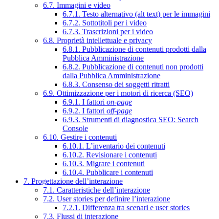
6.7. Immagini e video
6.7.1. Testo alternativo (alt text) per le immagini
6.7.2. Sottotitoli per i video
6.7.3. Trascrizioni per i video
6.8. Proprietà intellettuale e privacy
6.8.1. Pubblicazione di contenuti prodotti dalla
Pubblica Amministrazione
6.8.2. Pubblicazione di contenuti non prodotti
dalla Pubblica Amministrazione
6.8.3. Consenso dei soggetti ritratti
6.9. Ottimizzazione per i motori di ricerca (SEO)
6.9.1. I fattori
on-page
6.9.2. I fattori
off-page
6.9.3. Strumenti di diagnostica SEO: Search
Console
6.10. Gestire i contenuti
6.10.1. L’inventario dei contenuti
6.10.2. Revisionare i contenuti
6.10.3. Migrare i contenuti
6.10.4. Pubblicare i contenuti
7. Progettazione dell’interazione
7.1. Caratteristiche dell’interazione
7.2. User stories per definire l’interazione
7.2.1. Differenza tra scenari e user stories
7.3. Flussi di interazione