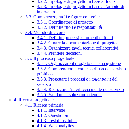
3.2.2. Tipologie di progetto in base al focus
3.2.3. Tipologie di progetto in base all’ambito di
intervento
3.3. Competenze, ruoli e figure coinvolte
3.3.1. Coordinatore di progetto
3.3.2. Definire ruoli e responsabilità
3.4. Metodo di lavoro
3.4.1. Definire processi, strumenti e rituali
3.4.2. Curare la documentazione di progetto
3.4.3. Organizzare tavoli tecnici collaborativi
3.4.4. Prendere decisioni
3.5. Il processo progettuale
3.5.1. Organizzare il progetto e la sua gestione
3.5.2. Comprendere il contesto d’uso del servizio
pubblico
3.5.3. Progettare i processi e i
touchpoint
del
servizio
3.5.4. Realizzare l’interfaccia utente del servizio
3.5.5. Validare la soluzione ottenuta
4. Ricerca progettuale
4.1. Ricerca primaria
4.1.1. Interviste
4.1.2. Questionari
4.1.3. Test di usabilità
4.1.4. Web analytics