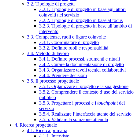
3.2. Tipologie di progetti
3.2.1. Tipologie di progetto in base agli attori
coinvolti nel servizio
3.2.2. Tipologie di progetto in base al focus
3.2.3. Tipologie di progetto in base all’ambito di
intervento
3.3. Competenze, ruoli e figure coinvolte
3.3.1. Coordinatore di progetto
3.3.2. Definire ruoli e responsabilità
3.4. Metodo di lavoro
3.4.1. Definire processi, strumenti e rituali
3.4.2. Curare la documentazione di progetto
3.4.3. Organizzare tavoli tecnici collaborativi
3.4.4. Prendere decisioni
3.5. Il processo progettuale
3.5.1. Organizzare il progetto e la sua gestione
3.5.2. Comprendere il contesto d’uso del servizio
pubblico
3.5.3. Progettare i processi e i
touchpoint
del
servizio
3.5.4. Realizzare l’interfaccia utente del servizio
3.5.5. Validare la soluzione ottenuta
4. Ricerca progettuale
4.1. Ricerca primaria
4.1.1. Interviste