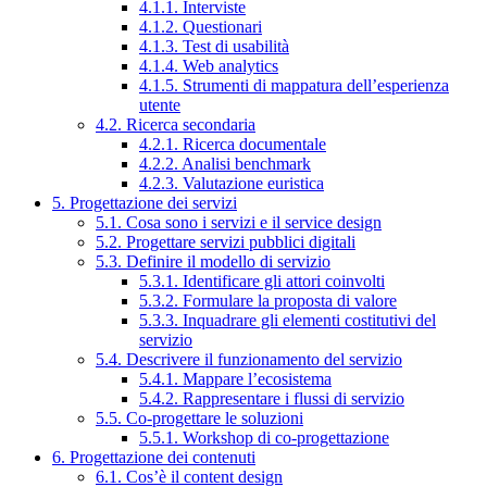
4.1.1. Interviste
4.1.2. Questionari
4.1.3. Test di usabilità
4.1.4. Web analytics
4.1.5. Strumenti di mappatura dell’esperienza
utente
4.2. Ricerca secondaria
4.2.1. Ricerca documentale
4.2.2. Analisi benchmark
4.2.3. Valutazione euristica
5. Progettazione dei servizi
5.1. Cosa sono i servizi e il service design
5.2. Progettare servizi pubblici digitali
5.3. Definire il modello di servizio
5.3.1. Identificare gli attori coinvolti
5.3.2. Formulare la proposta di valore
5.3.3. Inquadrare gli elementi costitutivi del
servizio
5.4. Descrivere il funzionamento del servizio
5.4.1. Mappare l’ecosistema
5.4.2. Rappresentare i flussi di servizio
5.5. Co-progettare le soluzioni
5.5.1. Workshop di co-progettazione
6. Progettazione dei contenuti
6.1. Cos’è il content design