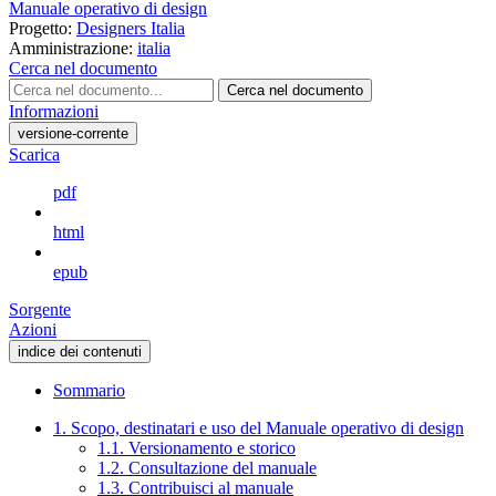
Manuale operativo di design
Progetto:
Designers Italia
Amministrazione:
italia
Cerca nel documento
Cerca nel documento
Informazioni
versione-corrente
Scarica
pdf
html
epub
Sorgente
Azioni
indice dei contenuti
Sommario
1. Scopo, destinatari e uso del Manuale operativo di design
1.1. Versionamento e storico
1.2. Consultazione del manuale
1.3. Contribuisci al manuale