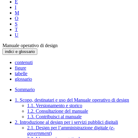
E
I
M
O
S
T
U
Manuale operativo di design
indici e glossario
contenuti
figure
tabelle
glossario
Sommario
1. Scopo, destinatari e uso del Manuale operativo di design
1.1. Versionamento e storico
1.2. Consultazione del manuale
1.3. Contribuisci al manuale
2. Introduzione al design per i servizi pubblici digitali
2.1. Design per l’amministrazione digitale (
e-
government
)