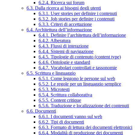
6.2.4. Ricerca sui forum
6.3. Dalla ricerca ai bisogni degli utenti
6.3.1. User stories per definire i contenuti
6.3.2. Job stories per definire i contenuti
6.3.3. Criteri di accettazione
6.4. Architettura dell’informazione
6.4.1. Definire l’architettura dell’informazione
6.4.2. Alberatura
6.4.3. Flussi di interazione
6.4.4. Sistemi di navigazione
6.4.5. Tipologie di contenuto (content type)
6.4.6. Ontologie e standard
6.4.7. Vocabolari controllati e tassonomie
6.5. Scrittura e linguaggio
6.5.1. Come leggono le persone sul web
6.5.2. Le regole per un linguaggio semplice
6.5.3. Microtesti
6.5.4. Scrittura collaborativa
6.5.5. Content critique
6.5.6. Traduzione e localizzazione dei contenuti
6.6. Documenti
6.6.1. I documenti vanno sul web
6.6.2. Tipi di documenti
6.6.3. Formato di lettura dei documenti elettronici
6.6.4. Modalità di produzione dei documenti