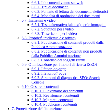
6.6.1. I documenti vanno sul web
6.6.2. Tipi di documenti
6.6.3. Formato di lettura dei documenti elettronici
6.6.4. Modalità di produzione dei documenti
6.7. Immagini e video
6.7.1. Testo alternativo (alt text) per le immagini
6.7.2. Sottotitoli per i video
6.7.3. Trascrizioni per i video
6.8. Proprietà intellettuale e privacy
6.8.1. Pubblicazione di contenuti prodotti dalla
Pubblica Amministrazione
6.8.2. Pubblicazione di contenuti non prodotti
dalla Pubblica Amministrazione
6.8.3. Consenso dei soggetti ritratti
6.9. Ottimizzazione per i motori di ricerca (SEO)
6.9.1. I fattori
on-page
6.9.2. I fattori
off-page
6.9.3. Strumenti di diagnostica SEO: Search
Console
6.10. Gestire i contenuti
6.10.1. L’inventario dei contenuti
6.10.2. Revisionare i contenuti
6.10.3. Migrare i contenuti
6.10.4. Pubblicare i contenuti
7. Progettazione dell’interazione