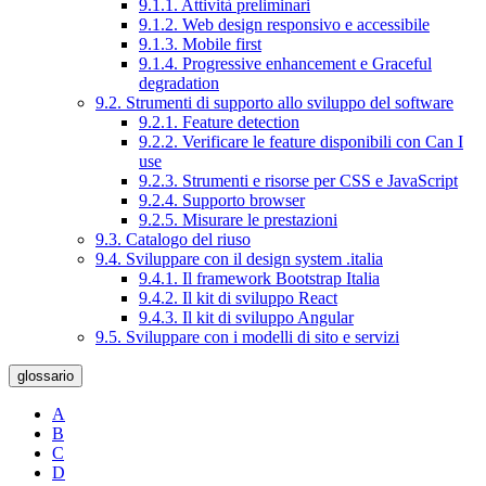
9.1.1. Attività preliminari
9.1.2. Web design responsivo e accessibile
9.1.3. Mobile first
9.1.4. Progressive enhancement e Graceful
degradation
9.2. Strumenti di supporto allo sviluppo del software
9.2.1. Feature detection
9.2.2. Verificare le feature disponibili con Can I
use
9.2.3. Strumenti e risorse per CSS e JavaScript
9.2.4. Supporto browser
9.2.5. Misurare le prestazioni
9.3. Catalogo del riuso
9.4. Sviluppare con il design system .italia
9.4.1. Il framework Bootstrap Italia
9.4.2. Il kit di sviluppo React
9.4.3. Il kit di sviluppo Angular
9.5. Sviluppare con i modelli di sito e servizi
glossario
A
B
C
D