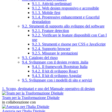
9.1.1. Attività preliminari
9.1.2. Web design responsivo e accessibile
9.1.3. Mobile first
9.1.4. Progressive enhancement e Graceful
degradation
9.2. Strumenti di supporto allo sviluppo del software
9.2.1. Feature detection
9.2.2. Verificare le feature disponibili con Can I
use
9.2.3. Strumenti e risorse per CSS e JavaScript
9.2.4. Supporto browser
9.2.5. Misurare le prestazioni
9.3. Catalogo del riuso
9.4. Sviluppare con il design system .italia
9.4.1. Il framework Bootstrap Italia
9.4.2. Il kit di sviluppo React
9.4.3. Il kit di sviluppo Angular
9.5. Sviluppare con i modelli di sito e servizi
1. Scopo, destinatari e uso del Manuale operativo di design
Team per la Trasformazione Digitale
in collaborazione con
Agenzia per l'Italia Digitale