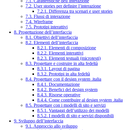
7.1. Caratteristiche dell’interazione
7.2. User stories per definire l’interazione
7.2.1. Differenza tra scenari e user stories
7.3. Flussi di interazione
7.4. Wireframe
7.5. Prototipi interattivi
8. Progettazione dell’interfaccia
8.1. Obiettivi dell’interfaccia
8.2. Elementi dell’interfaccia
8.2.1. Elementi di composizione
8.2.2. Elementi interattivi
8.2.3. Elementi testuali (microtesti)
8.3. Progettare e costruire in alta fedeltà
8.3.1. Layout di pagina
8.3.2. Prototipi in alta fedeltà
8.4. Progettare con il design system .italia
8.4.1. Documentazione
8.4.2. Benefici del design system
8.4.3. Risorse operative
8.4.4. Come contribuire al design system .italia
8.5. Progettare con i modelli di sito e servizi
8.5.1. Vantaggi dell’utilizzo dei modelli
8.5.2. I modelli di sito e servizi disponibili
9. Sviluppo dell’interfaccia
9.1. Approccio allo sviluppo