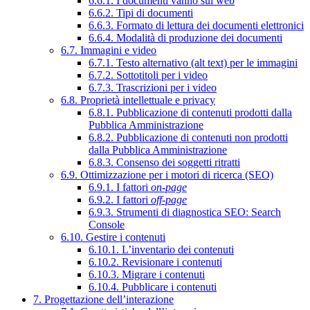
6.6.1. I documenti vanno sul web
6.6.2. Tipi di documenti
6.6.3. Formato di lettura dei documenti elettronici
6.6.4. Modalità di produzione dei documenti
6.7. Immagini e video
6.7.1. Testo alternativo (alt text) per le immagini
6.7.2. Sottotitoli per i video
6.7.3. Trascrizioni per i video
6.8. Proprietà intellettuale e privacy
6.8.1. Pubblicazione di contenuti prodotti dalla
Pubblica Amministrazione
6.8.2. Pubblicazione di contenuti non prodotti
dalla Pubblica Amministrazione
6.8.3. Consenso dei soggetti ritratti
6.9. Ottimizzazione per i motori di ricerca (SEO)
6.9.1. I fattori
on-page
6.9.2. I fattori
off-page
6.9.3. Strumenti di diagnostica SEO: Search
Console
6.10. Gestire i contenuti
6.10.1. L’inventario dei contenuti
6.10.2. Revisionare i contenuti
6.10.3. Migrare i contenuti
6.10.4. Pubblicare i contenuti
7. Progettazione dell’interazione