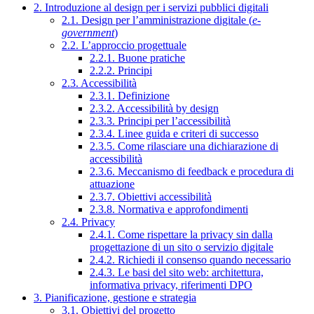
2. Introduzione al design per i servizi pubblici digitali
2.1. Design per l’amministrazione digitale (
e-
government
)
2.2. L’approccio progettuale
2.2.1. Buone pratiche
2.2.2. Principi
2.3. Accessibilità
2.3.1. Definizione
2.3.2. Accessibilità by design
2.3.3. Principi per l’accessibilità
2.3.4. Linee guida e criteri di successo
2.3.5. Come rilasciare una dichiarazione di
accessibilità
2.3.6. Meccanismo di feedback e procedura di
attuazione
2.3.7. Obiettivi accessibilità
2.3.8. Normativa e approfondimenti
2.4. Privacy
2.4.1. Come rispettare la privacy sin dalla
progettazione di un sito o servizio digitale
2.4.2. Richiedi il consenso quando necessario
2.4.3. Le basi del sito web: architettura,
informativa privacy, riferimenti DPO
3. Pianificazione, gestione e strategia
3.1. Obiettivi del progetto