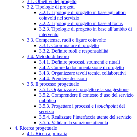
3.1. Obiettivi del progetto
3.2. Tipologie di progetti
3.2.1. Tipologie di progetto in base agli attori
coinvolti nel servizio
3.2.2. Tipologie di progetto in base al focus
3.2.3. Tipologie di progetto in base all’ambito di
intervento
3.3. Competenze, ruoli e figure coinvolte
3.3.1. Coordinatore di progetto
3.3.2. Definire ruoli e responsabilità
3.4. Metodo di lavoro
3.4.1. Definire processi, strumenti e rituali
3.4.2. Curare la documentazione di progetto
3.4.3. Organizzare tavoli tecnici collaborativi
3.4.4. Prendere decisioni
3.5. Il processo progettuale
3.5.1. Organizzare il progetto e la sua gestione
3.5.2. Comprendere il contesto d’uso del servizio
pubblico
3.5.3. Progettare i processi e i
touchpoint
del
servizio
3.5.4. Realizzare l’interfaccia utente del servizio
3.5.5. Validare la soluzione ottenuta
4. Ricerca progettuale
4.1. Ricerca primaria