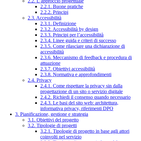
2.2. L’approccio progettuale
2.2.1. Buone pratiche
2.2.2. Principi
2.3. Accessibilità
2.3.1. Definizione
2.3.2. Accessibilità by design
2.3.3. Principi per l’accessibilità
2.3.4. Linee guida e criteri di successo
2.3.5. Come rilasciare una dichiarazione di
accessibilità
2.3.6. Meccanismo di feedback e procedura di
attuazione
2.3.7. Obiettivi accessibilità
2.3.8. Normativa e approfondimenti
2.4. Privacy
2.4.1. Come rispettare la privacy sin dalla
progettazione di un sito o servizio digitale
2.4.2. Richiedi il consenso quando necessario
2.4.3. Le basi del sito web: architettura,
informativa privacy, riferimenti DPO
3. Pianificazione, gestione e strategia
3.1. Obiettivi del progetto
3.2. Tipologie di progetti
3.2.1. Tipologie di progetto in base agli attori
coinvolti nel servizio