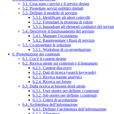
5.1. Cosa sono i servizi e il service design
5.2. Progettare servizi pubblici digitali
5.3. Definire il modello di servizio
5.3.1. Identificare gli attori coinvolti
5.3.2. Formulare la proposta di valore
5.3.3. Inquadrare gli elementi costitutivi del serviz
5.4. Descrivere il funzionamento del servizio
5.4.1. Mappare l’ecosistema
5.4.2. Rappresentare i flussi di servizio
5.5. Co-progettare le soluzioni
5.5.1. Workshop di co-progettazione
6. Progettazione dei contenuti
6.1. Cos’è il content design
6.2. Ricerca utente sui contenuti e il linguaggio
6.2.1. Content discovery
6.2.2. Dati di ricerca (search keywords)
6.2.3. Ricerca tramite analytics
6.2.4. Ricerca sui forum
6.3. Dalla ricerca ai bisogni degli utenti
6.3.1. User stories per definire i contenuti
6.3.2. Job stories per definire i contenuti
6.3.3. Criteri di accettazione
6.4. Architettura dell’informazione
6.4.1. Definire l’architettura dell’informazione
6.4.2. Alberatura