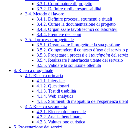
3.3.1. Coordinatore di progetto
3.3.2. Definire ruoli e responsabilità
3.4. Metodo di lavoro
3.4.1. Definire processi, strumenti e rituali
3.4.2. Curare la documentazione di progetto
3.4.3. Organizzare tavoli tecnici collaborativi
3.4.4. Prendere decisioni
3.5. Il processo progettuale
3.5.1. Organizzare il progetto e la sua gestione
3.5.2. Comprendere il contesto d’uso del servizio 
3.5.3. Progettare i processi e i
touchpoint
del servi
3.5.4. Realizzare l’interfaccia utente del servizio
3.5.5. Validare la soluzione ottenuta
4. Ricerca progettuale
4.1. Ricerca primaria
4.1.1. Interviste
4.1.2. Questionari
4.1.3. Test di usabilità
4.1.4. Web analytics
4.1.5. Strumenti di mappatura dell’esperienza uten
4.2. Ricerca secondaria
4.2.1. Ricerca documentale
4.2.2. Analisi benchmark
4.2.3. Valutazione euristica
5. Progettazione dei servizi