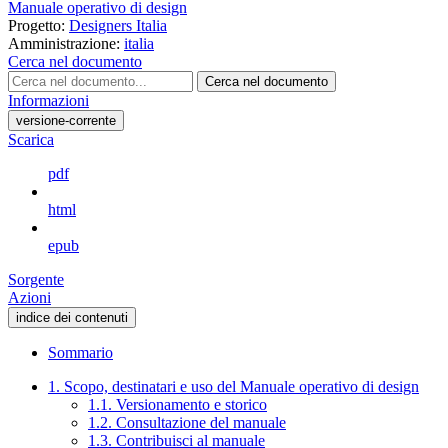
Manuale operativo di design
Progetto:
Designers Italia
Amministrazione:
italia
Cerca nel documento
Cerca nel documento
Informazioni
versione-corrente
Scarica
pdf
html
epub
Sorgente
Azioni
indice dei contenuti
Sommario
1. Scopo, destinatari e uso del Manuale operativo di design
1.1. Versionamento e storico
1.2. Consultazione del manuale
1.3. Contribuisci al manuale