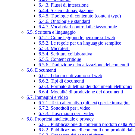
6.4.3. Flussi di interazione
6.4.4. Sistemi di navigazione
6.4.5. Tipologie di contenuto (content type)
6.4.6. Ontologie e standard
6.4.7. Vocabolari controllati e tassonomie
6.5. Scrittura e linguaggio
6.5.1. Come leggono le persone sul web
6.5.2. Le regole per un linguaggio semplice
6.5.3. Microtesti
6.5.4. Scrittura collaborativa
6.5.5. Content critique
6.5.6. Traduzione e localizzazione dei contenuti
6.6. Documenti
6.6.1. I documenti vanno sul web
6.6.2. Tipi di documenti
6.6.3. Formato di lettura dei documenti elettronici
6.6.4. Modalità di produzione dei documenti
6.7. Immagini e video
6.7.1. Testo alternativo (alt text) per le immagini
6.7.2. Sottotitoli per i video
6.7.3. Trascrizioni per i video
6.8. Proprietà intellettuale e privacy
6.8.1. Pubblicazione di contenuti prodotti dalla P
6.8.2. Pubblicazione di contenuti non prodotti dal