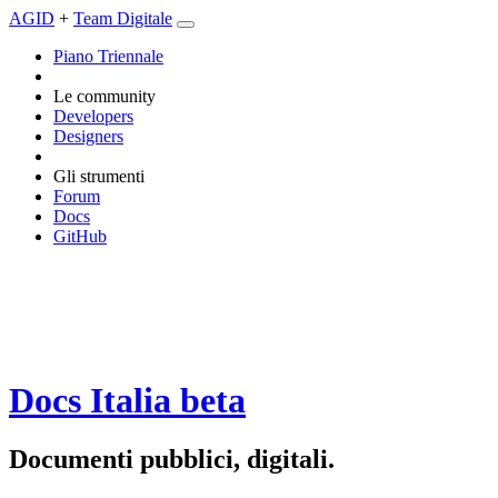
AGID
+
Team Digitale
Piano Triennale
Le community
Developers
Designers
Gli strumenti
Forum
Docs
GitHub
Docs Italia
beta
Documenti pubblici, digitali.