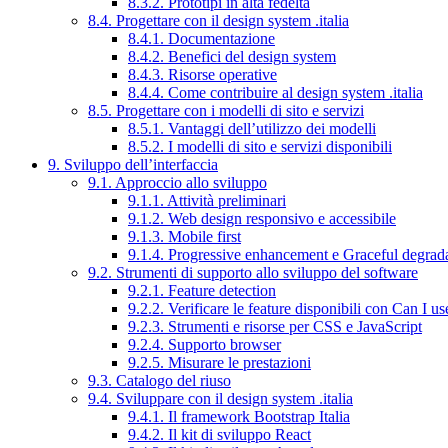
8.3.2. Prototipi in alta fedeltà
8.4. Progettare con il design system .italia
8.4.1. Documentazione
8.4.2. Benefici del design system
8.4.3. Risorse operative
8.4.4. Come contribuire al design system .italia
8.5. Progettare con i modelli di sito e servizi
8.5.1. Vantaggi dell’utilizzo dei modelli
8.5.2. I modelli di sito e servizi disponibili
9. Sviluppo dell’interfaccia
9.1. Approccio allo sviluppo
9.1.1. Attività preliminari
9.1.2. Web design responsivo e accessibile
9.1.3. Mobile first
9.1.4. Progressive enhancement e Graceful degrad
9.2. Strumenti di supporto allo sviluppo del software
9.2.1. Feature detection
9.2.2. Verificare le feature disponibili con Can I us
9.2.3. Strumenti e risorse per CSS e JavaScript
9.2.4. Supporto browser
9.2.5. Misurare le prestazioni
9.3. Catalogo del riuso
9.4. Sviluppare con il design system .italia
9.4.1. Il framework Bootstrap Italia
9.4.2. Il kit di sviluppo React