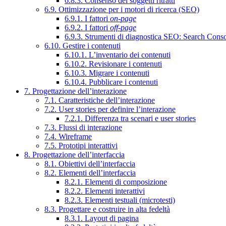
6.8.3. Consenso dei soggetti ritratti
6.9. Ottimizzazione per i motori di ricerca (SEO)
6.9.1. I fattori
on-page
6.9.2. I fattori
off-page
6.9.3. Strumenti di diagnostica SEO: Search Cons
6.10. Gestire i contenuti
6.10.1. L’inventario dei contenuti
6.10.2. Revisionare i contenuti
6.10.3. Migrare i contenuti
6.10.4. Pubblicare i contenuti
7. Progettazione dell’interazione
7.1. Caratteristiche dell’interazione
7.2. User stories per definire l’interazione
7.2.1. Differenza tra scenari e user stories
7.3. Flussi di interazione
7.4. Wireframe
7.5. Prototipi interattivi
8. Progettazione dell’interfaccia
8.1. Obiettivi dell’interfaccia
8.2. Elementi dell’interfaccia
8.2.1. Elementi di composizione
8.2.2. Elementi interattivi
8.2.3. Elementi testuali (microtesti)
8.3. Progettare e costruire in alta fedeltà
8.3.1. Layout di pagina