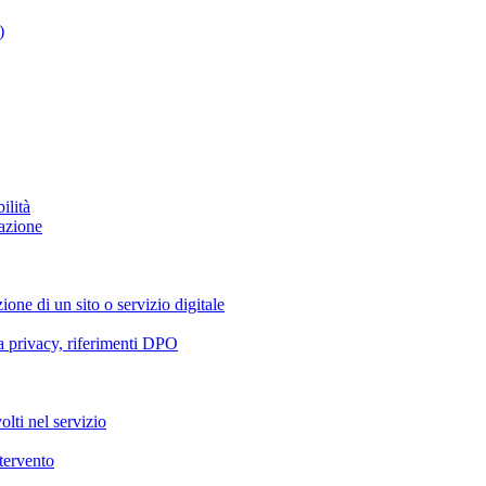
)
ilità
azione
ione di un sito o servizio digitale
va privacy, riferimenti DPO
olti nel servizio
ntervento