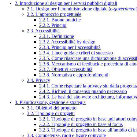
2. Introduzione al design per i servizi pubblici digitali
2.1. Design per l’amministrazione digitale (
e-government
2.2. L’approccio progettuale
2.2.1. Buone pratiche
2.2.2. Principi
2.3. Accessibilità
2.3.1. Definizione
2.3.2. Accessibilità by design
2.3.3. Principi per l’accessibilità
2.3.4. Linee guida e criteri di successo
2.3.5. Come rilasciare una dichiarazione di accessib
2.3.6. Meccanismo di feedback e procedura di attu
2.3.7. Obiettivi accessibilità
2.3.8. Normativa e approfondimenti
2.4. Privacy
2.4.1. Come rispettare la privacy sin dalla progettaz
2.4.2. Richiedi il consenso quando necessario
2.4.3. Le basi del sito web: architettura, informati
3. Pianificazione, gestione e strategia
3.1. Obiettivi del progetto
3.2. Tipologie di progetti
3.2.1. Tipologie di progetto in base agli attori coinv
3.2.2. Tipologie di progetto in base al focus
3.2.3. Tipologie di progetto in base all’ambito di i
3.3. Competenze, ruoli e figure coinvolte