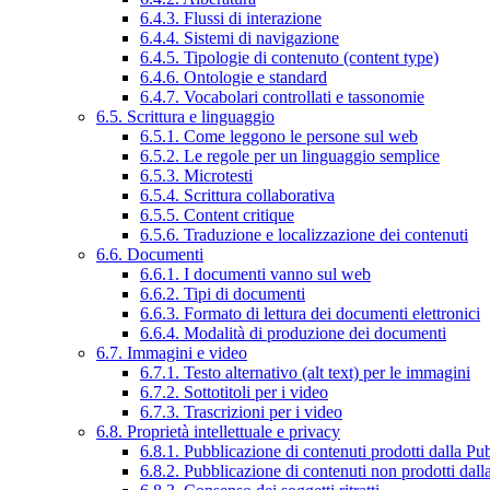
6.4.3. Flussi di interazione
6.4.4. Sistemi di navigazione
6.4.5. Tipologie di contenuto (content type)
6.4.6. Ontologie e standard
6.4.7. Vocabolari controllati e tassonomie
6.5. Scrittura e linguaggio
6.5.1. Come leggono le persone sul web
6.5.2. Le regole per un linguaggio semplice
6.5.3. Microtesti
6.5.4. Scrittura collaborativa
6.5.5. Content critique
6.5.6. Traduzione e localizzazione dei contenuti
6.6. Documenti
6.6.1. I documenti vanno sul web
6.6.2. Tipi di documenti
6.6.3. Formato di lettura dei documenti elettronici
6.6.4. Modalità di produzione dei documenti
6.7. Immagini e video
6.7.1. Testo alternativo (alt text) per le immagini
6.7.2. Sottotitoli per i video
6.7.3. Trascrizioni per i video
6.8. Proprietà intellettuale e privacy
6.8.1. Pubblicazione di contenuti prodotti dalla P
6.8.2. Pubblicazione di contenuti non prodotti dal