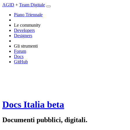
AGID
+
Team Digitale
Piano Triennale
Le community
Developers
Designers
Gli strumenti
Forum
Docs
GitHub
Docs Italia
beta
Documenti pubblici, digitali.