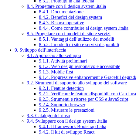
8.3.2. Prototipi in alta fedeltà
8.4. Progettare con il design system .italia
8.4.1. Documentazione
8.4.2. Benefici del design system
8.4.3. Risorse operative
8.4.4. Come contribuire al design system .italia
8.5. Progettare con i modelli di sito e servizi
8.5.1. Vantaggi dell’utilizzo dei modelli
8.5.2. I modelli di sito e servizi disponibili
9. Sviluppo dell’interfaccia
9.1. Approccio allo sviluppo
9.1.1. Attività preliminari
9.1.2. Web design responsivo e accessibile
9.1.3. Mobile first
9.1.4. Progressive enhancement e Graceful degrad
9.2. Strumenti di supporto allo sviluppo del software
9.2.1. Feature detection
9.2.2. Verificare le feature disponibili con Can I us
9.2.3. Strumenti e risorse per CSS e JavaScript
9.2.4. Supporto browser
9.2.5. Misurare le prestazioni
9.3. Catalogo del riuso
9.4. Sviluppare con il design system .italia
9.4.1. Il framework Bootstrap Italia
9.4.2. Il kit di sviluppo React