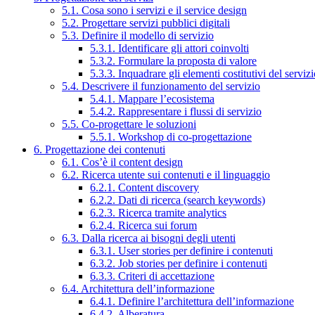
5.1. Cosa sono i servizi e il service design
5.2. Progettare servizi pubblici digitali
5.3. Definire il modello di servizio
5.3.1. Identificare gli attori coinvolti
5.3.2. Formulare la proposta di valore
5.3.3. Inquadrare gli elementi costitutivi del serviz
5.4. Descrivere il funzionamento del servizio
5.4.1. Mappare l’ecosistema
5.4.2. Rappresentare i flussi di servizio
5.5. Co-progettare le soluzioni
5.5.1. Workshop di co-progettazione
6. Progettazione dei contenuti
6.1. Cos’è il content design
6.2. Ricerca utente sui contenuti e il linguaggio
6.2.1. Content discovery
6.2.2. Dati di ricerca (search keywords)
6.2.3. Ricerca tramite analytics
6.2.4. Ricerca sui forum
6.3. Dalla ricerca ai bisogni degli utenti
6.3.1. User stories per definire i contenuti
6.3.2. Job stories per definire i contenuti
6.3.3. Criteri di accettazione
6.4. Architettura dell’informazione
6.4.1. Definire l’architettura dell’informazione
6.4.2. Alberatura