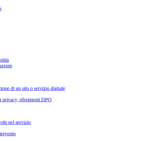
)
ilità
azione
ione di un sito o servizio digitale
va privacy, riferimenti DPO
olti nel servizio
ntervento