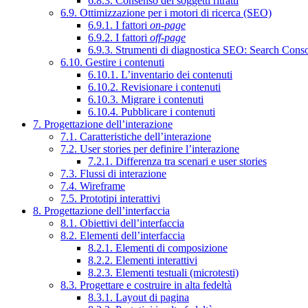
6.8.3. Consenso dei soggetti ritratti
6.9. Ottimizzazione per i motori di ricerca (SEO)
6.9.1. I fattori
on-page
6.9.2. I fattori
off-page
6.9.3. Strumenti di diagnostica SEO: Search Cons
6.10. Gestire i contenuti
6.10.1. L’inventario dei contenuti
6.10.2. Revisionare i contenuti
6.10.3. Migrare i contenuti
6.10.4. Pubblicare i contenuti
7. Progettazione dell’interazione
7.1. Caratteristiche dell’interazione
7.2. User stories per definire l’interazione
7.2.1. Differenza tra scenari e user stories
7.3. Flussi di interazione
7.4. Wireframe
7.5. Prototipi interattivi
8. Progettazione dell’interfaccia
8.1. Obiettivi dell’interfaccia
8.2. Elementi dell’interfaccia
8.2.1. Elementi di composizione
8.2.2. Elementi interattivi
8.2.3. Elementi testuali (microtesti)
8.3. Progettare e costruire in alta fedeltà
8.3.1. Layout di pagina