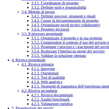
3.3.1. Coordinatore di progetto
3.3.2. Definire ruoli e responsabilità
3.4. Metodo di lavoro
3.4.1. Definire processi, strumenti e rituali
3.4.2. Curare la documentazione di progetto
3.4.3. Organizzare tavoli tecnici collaborativi
3.4.4. Prendere decisioni
3.5. Il processo progettuale
3.5.1. Organizzare il progetto e la sua gestione
3.5.2. Comprendere il contesto d’uso del servizio 
3.5.3. Progettare i processi e i
touchpoint
del servi
3.5.4. Realizzare l’interfaccia utente del servizio
3.5.5. Validare la soluzione ottenuta
4. Ricerca progettuale
4.1. Ricerca primaria
4.1.1. Interviste
4.1.2. Questionari
4.1.3. Test di usabilità
4.1.4. Web analytics
4.1.5. Strumenti di mappatura dell’esperienza uten
4.2. Ricerca secondaria
4.2.1. Ricerca documentale
4.2.2. Analisi benchmark
4.2.3. Valutazione euristica
5. Progettazione dei servizi