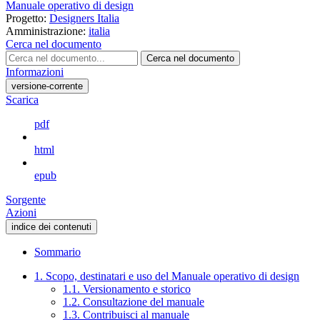
Manuale operativo di design
Progetto:
Designers Italia
Amministrazione:
italia
Cerca nel documento
Cerca nel documento
Informazioni
versione-corrente
Scarica
pdf
html
epub
Sorgente
Azioni
indice dei contenuti
Sommario
1. Scopo, destinatari e uso del Manuale operativo di design
1.1. Versionamento e storico
1.2. Consultazione del manuale
1.3. Contribuisci al manuale