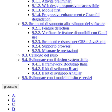
9.1.1. Attività preliminari
9.1.2. Web design responsivo e accessibile
9.1.3. Mobile first
9.1.4. Progressive enhancement e Graceful
degradation
9.2. Strumenti di supporto allo sviluppo del software
9.2.1. Feature detection
9.2.2. Verificare le feature disponibili con Can I
use
9.2.3. Strumenti e risorse per CSS e JavaScript
9.2.4. Supporto browser
9.2.5. Misurare le prestazioni
9.3. Catalogo del riuso
9.4. Sviluppare con il design system .italia
9.4.1. Il framework Bootstrap Italia
9.4.2. Il kit di sviluppo React
9.4.3. Il kit di sviluppo Angular
9.5. Sviluppare con i modelli di sito e servizi
glossario
A
B
C
D