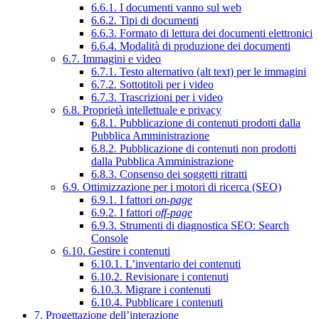
6.6.1. I documenti vanno sul web
6.6.2. Tipi di documenti
6.6.3. Formato di lettura dei documenti elettronici
6.6.4. Modalità di produzione dei documenti
6.7. Immagini e video
6.7.1. Testo alternativo (alt text) per le immagini
6.7.2. Sottotitoli per i video
6.7.3. Trascrizioni per i video
6.8. Proprietà intellettuale e privacy
6.8.1. Pubblicazione di contenuti prodotti dalla
Pubblica Amministrazione
6.8.2. Pubblicazione di contenuti non prodotti
dalla Pubblica Amministrazione
6.8.3. Consenso dei soggetti ritratti
6.9. Ottimizzazione per i motori di ricerca (SEO)
6.9.1. I fattori
on-page
6.9.2. I fattori
off-page
6.9.3. Strumenti di diagnostica SEO: Search
Console
6.10. Gestire i contenuti
6.10.1. L’inventario dei contenuti
6.10.2. Revisionare i contenuti
6.10.3. Migrare i contenuti
6.10.4. Pubblicare i contenuti
7. Progettazione dell’interazione