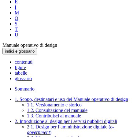
E
I
M
O
S
T
U
Manuale operativo di design
indici e glossario
contenuti
figure
tabelle
glossario
Sommario
1. Scopo, destinatari e uso del Manuale operativo di design
1.1. Versionamento e storico
1.2. Consultazione del manuale
1.3. Contribuisci al manuale
2. Introduzione al design per i servizi pubblici digitali
2.1. Design per l’amministrazione digitale (
e-
government
)