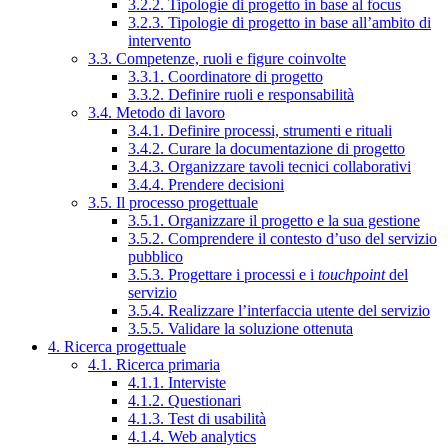
3.2.2. Tipologie di progetto in base al focus
3.2.3. Tipologie di progetto in base all’ambito di
intervento
3.3. Competenze, ruoli e figure coinvolte
3.3.1. Coordinatore di progetto
3.3.2. Definire ruoli e responsabilità
3.4. Metodo di lavoro
3.4.1. Definire processi, strumenti e rituali
3.4.2. Curare la documentazione di progetto
3.4.3. Organizzare tavoli tecnici collaborativi
3.4.4. Prendere decisioni
3.5. Il processo progettuale
3.5.1. Organizzare il progetto e la sua gestione
3.5.2. Comprendere il contesto d’uso del servizio
pubblico
3.5.3. Progettare i processi e i
touchpoint
del
servizio
3.5.4. Realizzare l’interfaccia utente del servizio
3.5.5. Validare la soluzione ottenuta
4. Ricerca progettuale
4.1. Ricerca primaria
4.1.1. Interviste
4.1.2. Questionari
4.1.3. Test di usabilità
4.1.4. Web analytics