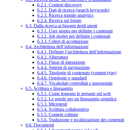
6.2.1. Content discovery
6.2.2. Dati di ricerca (search keywords)
6.2.3. Ricerca tramite analytics
6.2.4. Ricerca sui forum
6.3. Dalla ricerca ai bisogni degli utenti
6.3.1. User stories per definire i contenuti
6.3.2. Job stories per definire i contenuti
6.3.3. Criteri di accettazione
6.4. Architettura dell’informazione
6.4.1. Definire l’architettura dell’informazione
6.4.2. Alberatura
6.4.3. Flussi di interazione
6.4.4. Sistemi di navigazione
6.4.5. Tipologie di contenuto (content type)
6.4.6. Ontologie e standard
6.4.7. Vocabolari controllati e tassonomie
6.5. Scrittura e linguaggio
6.5.1. Come leggono le persone sul web
6.5.2. Le regole per un linguaggio semplice
6.5.3. Microtesti
6.5.4. Scrittura collaborativa
6.5.5. Content critique
6.5.6. Traduzione e localizzazione dei contenuti
6.6. Documenti