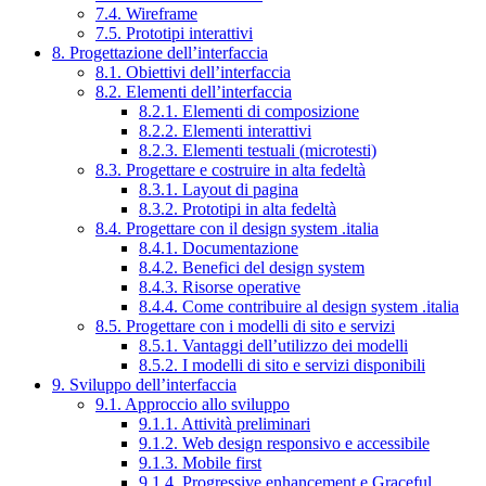
7.4. Wireframe
7.5. Prototipi interattivi
8. Progettazione dell’interfaccia
8.1. Obiettivi dell’interfaccia
8.2. Elementi dell’interfaccia
8.2.1. Elementi di composizione
8.2.2. Elementi interattivi
8.2.3. Elementi testuali (microtesti)
8.3. Progettare e costruire in alta fedeltà
8.3.1. Layout di pagina
8.3.2. Prototipi in alta fedeltà
8.4. Progettare con il design system .italia
8.4.1. Documentazione
8.4.2. Benefici del design system
8.4.3. Risorse operative
8.4.4. Come contribuire al design system .italia
8.5. Progettare con i modelli di sito e servizi
8.5.1. Vantaggi dell’utilizzo dei modelli
8.5.2. I modelli di sito e servizi disponibili
9. Sviluppo dell’interfaccia
9.1. Approccio allo sviluppo
9.1.1. Attività preliminari
9.1.2. Web design responsivo e accessibile
9.1.3. Mobile first
9.1.4. Progressive enhancement e Graceful