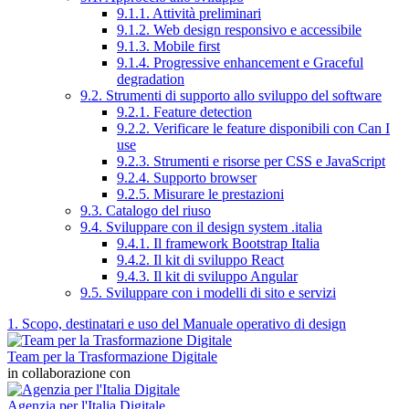
9.1.1. Attività preliminari
9.1.2. Web design responsivo e accessibile
9.1.3. Mobile first
9.1.4. Progressive enhancement e Graceful
degradation
9.2. Strumenti di supporto allo sviluppo del software
9.2.1. Feature detection
9.2.2. Verificare le feature disponibili con Can I
use
9.2.3. Strumenti e risorse per CSS e JavaScript
9.2.4. Supporto browser
9.2.5. Misurare le prestazioni
9.3. Catalogo del riuso
9.4. Sviluppare con il design system .italia
9.4.1. Il framework Bootstrap Italia
9.4.2. Il kit di sviluppo React
9.4.3. Il kit di sviluppo Angular
9.5. Sviluppare con i modelli di sito e servizi
1. Scopo, destinatari e uso del Manuale operativo di design
Team per la Trasformazione Digitale
in collaborazione con
Agenzia per l'Italia Digitale