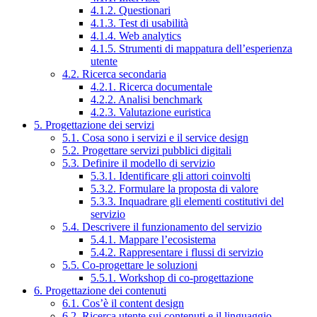
4.1.2. Questionari
4.1.3. Test di usabilità
4.1.4. Web analytics
4.1.5. Strumenti di mappatura dell’esperienza
utente
4.2. Ricerca secondaria
4.2.1. Ricerca documentale
4.2.2. Analisi benchmark
4.2.3. Valutazione euristica
5. Progettazione dei servizi
5.1. Cosa sono i servizi e il service design
5.2. Progettare servizi pubblici digitali
5.3. Definire il modello di servizio
5.3.1. Identificare gli attori coinvolti
5.3.2. Formulare la proposta di valore
5.3.3. Inquadrare gli elementi costitutivi del
servizio
5.4. Descrivere il funzionamento del servizio
5.4.1. Mappare l’ecosistema
5.4.2. Rappresentare i flussi di servizio
5.5. Co-progettare le soluzioni
5.5.1. Workshop di co-progettazione
6. Progettazione dei contenuti
6.1. Cos’è il content design
6.2. Ricerca utente sui contenuti e il linguaggio