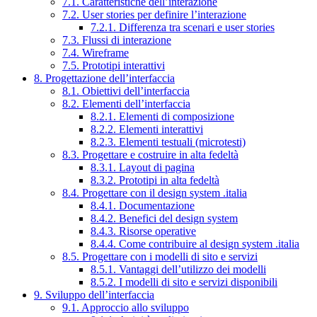
7.1. Caratteristiche dell’interazione
7.2. User stories per definire l’interazione
7.2.1. Differenza tra scenari e user stories
7.3. Flussi di interazione
7.4. Wireframe
7.5. Prototipi interattivi
8. Progettazione dell’interfaccia
8.1. Obiettivi dell’interfaccia
8.2. Elementi dell’interfaccia
8.2.1. Elementi di composizione
8.2.2. Elementi interattivi
8.2.3. Elementi testuali (microtesti)
8.3. Progettare e costruire in alta fedeltà
8.3.1. Layout di pagina
8.3.2. Prototipi in alta fedeltà
8.4. Progettare con il design system .italia
8.4.1. Documentazione
8.4.2. Benefici del design system
8.4.3. Risorse operative
8.4.4. Come contribuire al design system .italia
8.5. Progettare con i modelli di sito e servizi
8.5.1. Vantaggi dell’utilizzo dei modelli
8.5.2. I modelli di sito e servizi disponibili
9. Sviluppo dell’interfaccia
9.1. Approccio allo sviluppo