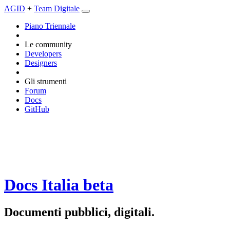
AGID
+
Team Digitale
Piano Triennale
Le community
Developers
Designers
Gli strumenti
Forum
Docs
GitHub
Docs Italia
beta
Documenti pubblici, digitali.