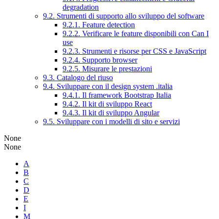
degradation
9.2. Strumenti di supporto allo sviluppo del software
9.2.1. Feature detection
9.2.2. Verificare le feature disponibili con Can I
use
9.2.3. Strumenti e risorse per CSS e JavaScript
9.2.4. Supporto browser
9.2.5. Misurare le prestazioni
9.3. Catalogo del riuso
9.4. Sviluppare con il design system .italia
9.4.1. Il framework Bootstrap Italia
9.4.2. Il kit di sviluppo React
9.4.3. Il kit di sviluppo Angular
9.5. Sviluppare con i modelli di sito e servizi
None
None
A
B
C
D
E
I
M