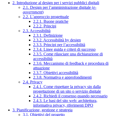
2. Introduzione al design per i servizi pubblici digitali
2.1. Design per l’amministrazione digitale (
e-
government
)
2.2. L’approccio progettuale
2.2.1. Buone pratiche
2.2.2. Principi
2.3. Accessibilità
2.3.1. Definizione
2.3.2. Accessibilità by design
2.3.3. Principi per l’accessibilità
2.3.4. Linee guida e criteri di successo
2.3.5. Come rilasciare una dichiarazione di
accessibilità
2.3.6. Meccanismo di feedback e procedura di
attuazione
2.3.7. Obiettivi accessibilità
2.3.8. Normativa e approfondimenti
2.4. Privacy
2.4.1. Come rispettare la privacy sin dalla
progettazione di un sito o servizio digitale
2.4.2. Richiedi il consenso quando necessario
2.4.3. Le basi del sito web: architettura,
informativa privacy, riferimenti DPO
3. Pianificazione, gestione e strategia
3.1. Obiettivi del progetto