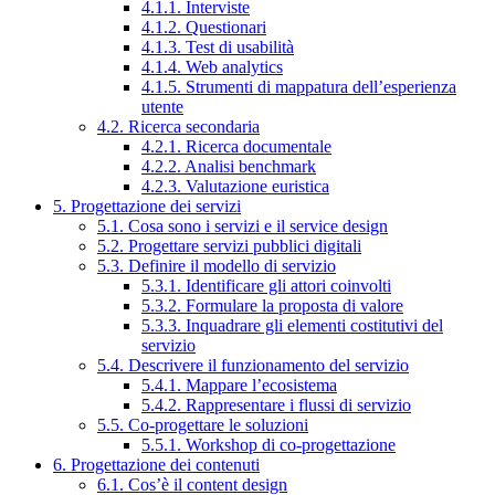
4.1.1. Interviste
4.1.2. Questionari
4.1.3. Test di usabilità
4.1.4. Web analytics
4.1.5. Strumenti di mappatura dell’esperienza
utente
4.2. Ricerca secondaria
4.2.1. Ricerca documentale
4.2.2. Analisi benchmark
4.2.3. Valutazione euristica
5. Progettazione dei servizi
5.1. Cosa sono i servizi e il service design
5.2. Progettare servizi pubblici digitali
5.3. Definire il modello di servizio
5.3.1. Identificare gli attori coinvolti
5.3.2. Formulare la proposta di valore
5.3.3. Inquadrare gli elementi costitutivi del
servizio
5.4. Descrivere il funzionamento del servizio
5.4.1. Mappare l’ecosistema
5.4.2. Rappresentare i flussi di servizio
5.5. Co-progettare le soluzioni
5.5.1. Workshop di co-progettazione
6. Progettazione dei contenuti
6.1. Cos’è il content design