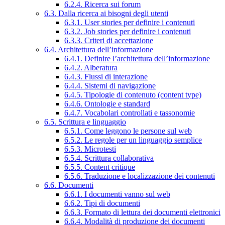
6.2.4. Ricerca sui forum
6.3. Dalla ricerca ai bisogni degli utenti
6.3.1. User stories per definire i contenuti
6.3.2. Job stories per definire i contenuti
6.3.3. Criteri di accettazione
6.4. Architettura dell’informazione
6.4.1. Definire l’architettura dell’informazione
6.4.2. Alberatura
6.4.3. Flussi di interazione
6.4.4. Sistemi di navigazione
6.4.5. Tipologie di contenuto (content type)
6.4.6. Ontologie e standard
6.4.7. Vocabolari controllati e tassonomie
6.5. Scrittura e linguaggio
6.5.1. Come leggono le persone sul web
6.5.2. Le regole per un linguaggio semplice
6.5.3. Microtesti
6.5.4. Scrittura collaborativa
6.5.5. Content critique
6.5.6. Traduzione e localizzazione dei contenuti
6.6. Documenti
6.6.1. I documenti vanno sul web
6.6.2. Tipi di documenti
6.6.3. Formato di lettura dei documenti elettronici
6.6.4. Modalità di produzione dei documenti