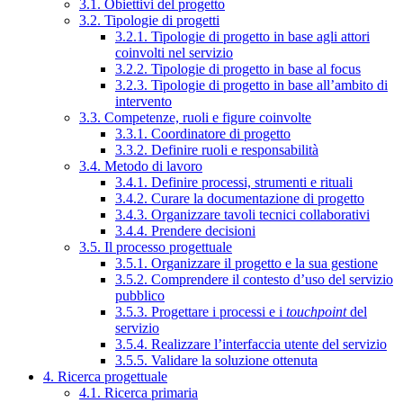
3.1. Obiettivi del progetto
3.2. Tipologie di progetti
3.2.1. Tipologie di progetto in base agli attori
coinvolti nel servizio
3.2.2. Tipologie di progetto in base al focus
3.2.3. Tipologie di progetto in base all’ambito di
intervento
3.3. Competenze, ruoli e figure coinvolte
3.3.1. Coordinatore di progetto
3.3.2. Definire ruoli e responsabilità
3.4. Metodo di lavoro
3.4.1. Definire processi, strumenti e rituali
3.4.2. Curare la documentazione di progetto
3.4.3. Organizzare tavoli tecnici collaborativi
3.4.4. Prendere decisioni
3.5. Il processo progettuale
3.5.1. Organizzare il progetto e la sua gestione
3.5.2. Comprendere il contesto d’uso del servizio
pubblico
3.5.3. Progettare i processi e i
touchpoint
del
servizio
3.5.4. Realizzare l’interfaccia utente del servizio
3.5.5. Validare la soluzione ottenuta
4. Ricerca progettuale
4.1. Ricerca primaria