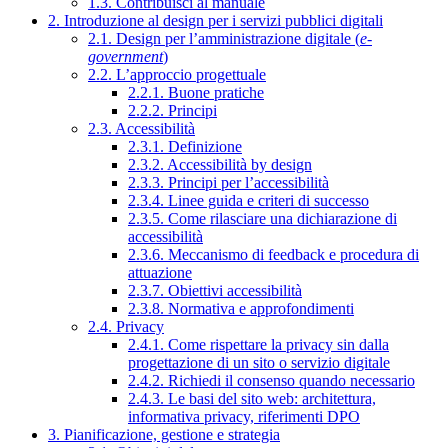
1.3. Contribuisci al manuale
2. Introduzione al design per i servizi pubblici digitali
2.1. Design per l’amministrazione digitale (
e-
government
)
2.2. L’approccio progettuale
2.2.1. Buone pratiche
2.2.2. Principi
2.3. Accessibilità
2.3.1. Definizione
2.3.2. Accessibilità by design
2.3.3. Principi per l’accessibilità
2.3.4. Linee guida e criteri di successo
2.3.5. Come rilasciare una dichiarazione di
accessibilità
2.3.6. Meccanismo di feedback e procedura di
attuazione
2.3.7. Obiettivi accessibilità
2.3.8. Normativa e approfondimenti
2.4. Privacy
2.4.1. Come rispettare la privacy sin dalla
progettazione di un sito o servizio digitale
2.4.2. Richiedi il consenso quando necessario
2.4.3. Le basi del sito web: architettura,
informativa privacy, riferimenti DPO
3. Pianificazione, gestione e strategia