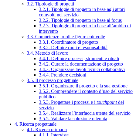
3.2. Tipologie di progetti
3.2.1. Tipologie di progetto in base agli attori
coinvolti nel servizio
3.2.2. Tipologie di progetto in base al focus
3.2.3. Tipologie di progetto in base all’ambito di
intervento
3.3. Competenze, ruoli e figure coinvolte
3.3.1. Coordinatore di progetto
3.3.2. Definire ruoli e responsabilità
3.4. Metodo di lavoro
3.4.1. Definire processi, strumenti e rituali
3.4.2. Curare la documentazione di progetto
3.4.3. Organizzare tavoli tecnici collaborativi
3.4.4. Prendere decisioni
3.5. Il processo progettuale
3.5.1. Organizzare il progetto e la sua gestione
3.5.2. Comprendere il contesto d’uso del servizio
pubblico
3.5.3. Progettare i processi e i
touchpoint
del
servizio
3.5.4. Realizzare l’interfaccia utente del servizio
3.5.5. Validare la soluzione ottenuta
4. Ricerca progettuale
4.1. Ricerca primaria
4.1.1. Interviste