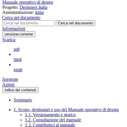
Manuale operativo di design
Progetto:
Designers Italia
Amministrazione:
italia
Cerca nel documento
Cerca nel documento
Informazioni
versione-corrente
Scarica
pdf
html
epub
Sorgente
Azioni
indice dei contenuti
Sommario
1. Scopo, destinatari e uso del Manuale operativo di design
1.1. Versionamento e storico
1.2. Consultazione del manuale
1.3. Contribuisci al manuale