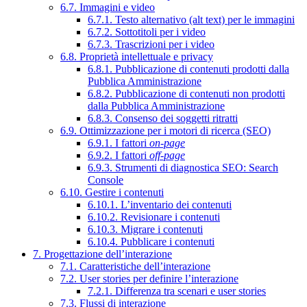
6.7. Immagini e video
6.7.1. Testo alternativo (alt text) per le immagini
6.7.2. Sottotitoli per i video
6.7.3. Trascrizioni per i video
6.8. Proprietà intellettuale e privacy
6.8.1. Pubblicazione di contenuti prodotti dalla
Pubblica Amministrazione
6.8.2. Pubblicazione di contenuti non prodotti
dalla Pubblica Amministrazione
6.8.3. Consenso dei soggetti ritratti
6.9. Ottimizzazione per i motori di ricerca (SEO)
6.9.1. I fattori
on-page
6.9.2. I fattori
off-page
6.9.3. Strumenti di diagnostica SEO: Search
Console
6.10. Gestire i contenuti
6.10.1. L’inventario dei contenuti
6.10.2. Revisionare i contenuti
6.10.3. Migrare i contenuti
6.10.4. Pubblicare i contenuti
7. Progettazione dell’interazione
7.1. Caratteristiche dell’interazione
7.2. User stories per definire l’interazione
7.2.1. Differenza tra scenari e user stories
7.3. Flussi di interazione