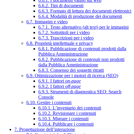
6.6.1. I documenti vanno sul web
6.6.2. Tipi di documenti
6.6.3. Formato di lettura dei documenti elettronici
6.6.4. Modalità di produzione dei documenti
6.7. Immagini e video
6.7.1. Testo alternativo (alt text) per le immagini
6.7.2. Sottotitoli per i video
6.7.3. Trascrizioni per i video
6.8. Proprietà intellettuale e privacy
6.8.1. Pubblicazione di contenuti prodotti dalla
Pubblica Amministrazione
6.8.2. Pubblicazione di contenuti non prodotti
dalla Pubblica Amministrazione
6.8.3. Consenso dei soggetti ritratti
6.9. Ottimizzazione per i motori di ricerca (SEO)
6.9.1. I fattori
on-page
6.9.2. I fattori
off-page
6.9.3. Strumenti di diagnostica SEO: Search
Console
6.10. Gestire i contenuti
6.10.1. L’inventario dei contenuti
6.10.2. Revisionare i contenuti
6.10.3. Migrare i contenuti
6.10.4. Pubblicare i contenuti
7. Progettazione dell’interazione