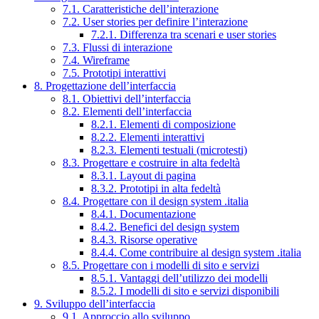
7.1. Caratteristiche dell’interazione
7.2. User stories per definire l’interazione
7.2.1. Differenza tra scenari e user stories
7.3. Flussi di interazione
7.4. Wireframe
7.5. Prototipi interattivi
8. Progettazione dell’interfaccia
8.1. Obiettivi dell’interfaccia
8.2. Elementi dell’interfaccia
8.2.1. Elementi di composizione
8.2.2. Elementi interattivi
8.2.3. Elementi testuali (microtesti)
8.3. Progettare e costruire in alta fedeltà
8.3.1. Layout di pagina
8.3.2. Prototipi in alta fedeltà
8.4. Progettare con il design system .italia
8.4.1. Documentazione
8.4.2. Benefici del design system
8.4.3. Risorse operative
8.4.4. Come contribuire al design system .italia
8.5. Progettare con i modelli di sito e servizi
8.5.1. Vantaggi dell’utilizzo dei modelli
8.5.2. I modelli di sito e servizi disponibili
9. Sviluppo dell’interfaccia
9.1. Approccio allo sviluppo