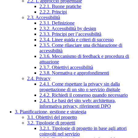
2.2. L’approccio progettuale
2.2.1. Buone pratiche
2.2.2. Principi
2.3. Accessibilità
2.3.1. Definizione
2.3.2. Accessibilità by design
2.3.3. Principi per l’accessibilità
2.3.4. Linee guida e criteri di successo
2.3.5. Come rilasciare una dichiarazione di
accessibilità
2.3.6. Meccanismo di feedback e procedura di
attuazione
2.3.7. Obiettivi accessibilità
2.3.8. Normativa e approfondimenti
2.4. Privacy
2.4.1. Come rispettare la privacy sin dalla
progettazione di un sito o servizio digitale
2.4.2. Richiedi il consenso quando necessario
2.4.3. Le basi del sito web: architettura,
informativa privacy, riferimenti DPO
3. Pianificazione, gestione e strategia
3.1. Obiettivi del progetto
3.2. Tipologie di progetti
3.2.1. Tipologie di progetto in base agli attori
coinvolti nel servizio