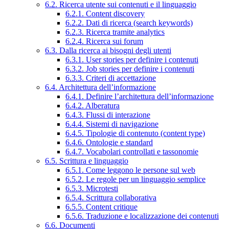
6.2. Ricerca utente sui contenuti e il linguaggio
6.2.1. Content discovery
6.2.2. Dati di ricerca (search keywords)
6.2.3. Ricerca tramite analytics
6.2.4. Ricerca sui forum
6.3. Dalla ricerca ai bisogni degli utenti
6.3.1. User stories per definire i contenuti
6.3.2. Job stories per definire i contenuti
6.3.3. Criteri di accettazione
6.4. Architettura dell’informazione
6.4.1. Definire l’architettura dell’informazione
6.4.2. Alberatura
6.4.3. Flussi di interazione
6.4.4. Sistemi di navigazione
6.4.5. Tipologie di contenuto (content type)
6.4.6. Ontologie e standard
6.4.7. Vocabolari controllati e tassonomie
6.5. Scrittura e linguaggio
6.5.1. Come leggono le persone sul web
6.5.2. Le regole per un linguaggio semplice
6.5.3. Microtesti
6.5.4. Scrittura collaborativa
6.5.5. Content critique
6.5.6. Traduzione e localizzazione dei contenuti
6.6. Documenti