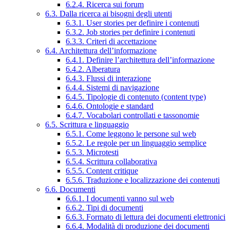
6.2.4. Ricerca sui forum
6.3. Dalla ricerca ai bisogni degli utenti
6.3.1. User stories per definire i contenuti
6.3.2. Job stories per definire i contenuti
6.3.3. Criteri di accettazione
6.4. Architettura dell’informazione
6.4.1. Definire l’architettura dell’informazione
6.4.2. Alberatura
6.4.3. Flussi di interazione
6.4.4. Sistemi di navigazione
6.4.5. Tipologie di contenuto (content type)
6.4.6. Ontologie e standard
6.4.7. Vocabolari controllati e tassonomie
6.5. Scrittura e linguaggio
6.5.1. Come leggono le persone sul web
6.5.2. Le regole per un linguaggio semplice
6.5.3. Microtesti
6.5.4. Scrittura collaborativa
6.5.5. Content critique
6.5.6. Traduzione e localizzazione dei contenuti
6.6. Documenti
6.6.1. I documenti vanno sul web
6.6.2. Tipi di documenti
6.6.3. Formato di lettura dei documenti elettronici
6.6.4. Modalità di produzione dei documenti