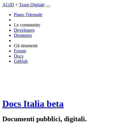
AGID
+
Team Digitale
Piano Triennale
Le community
Developers
Designers
Gli strumenti
Forum
Docs
GitHub
Docs Italia
beta
Documenti pubblici, digitali.