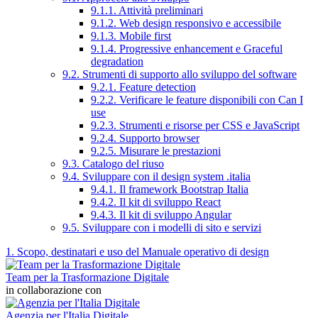
9.1.1. Attività preliminari
9.1.2. Web design responsivo e accessibile
9.1.3. Mobile first
9.1.4. Progressive enhancement e Graceful
degradation
9.2. Strumenti di supporto allo sviluppo del software
9.2.1. Feature detection
9.2.2. Verificare le feature disponibili con Can I
use
9.2.3. Strumenti e risorse per CSS e JavaScript
9.2.4. Supporto browser
9.2.5. Misurare le prestazioni
9.3. Catalogo del riuso
9.4. Sviluppare con il design system .italia
9.4.1. Il framework Bootstrap Italia
9.4.2. Il kit di sviluppo React
9.4.3. Il kit di sviluppo Angular
9.5. Sviluppare con i modelli di sito e servizi
1. Scopo, destinatari e uso del Manuale operativo di design
Team per la Trasformazione Digitale
in collaborazione con
Agenzia per l'Italia Digitale