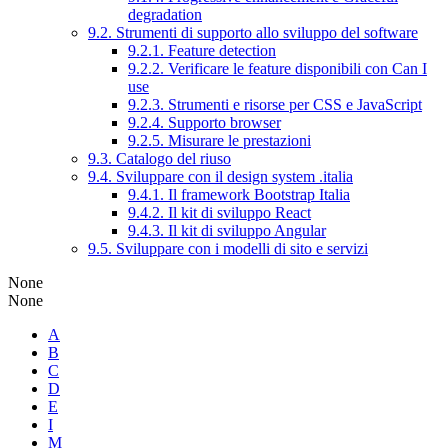
degradation
9.2. Strumenti di supporto allo sviluppo del software
9.2.1. Feature detection
9.2.2. Verificare le feature disponibili con Can I
use
9.2.3. Strumenti e risorse per CSS e JavaScript
9.2.4. Supporto browser
9.2.5. Misurare le prestazioni
9.3. Catalogo del riuso
9.4. Sviluppare con il design system .italia
9.4.1. Il framework Bootstrap Italia
9.4.2. Il kit di sviluppo React
9.4.3. Il kit di sviluppo Angular
9.5. Sviluppare con i modelli di sito e servizi
None
None
A
B
C
D
E
I
M