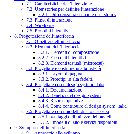
7.1. Caratteristiche dell’interazione
7.2. User stories per definire l’interazione
7.2.1. Differenza tra scenari e user stories
7.3. Flussi di interazione
7.4. Wireframe
7.5. Prototipi interattivi
8. Progettazione dell’interfaccia
8.1. Obiettivi dell’interfaccia
8.2. Elementi dell’interfaccia
8.2.1. Elementi di composizione
8.2.2. Elementi interattivi
8.2.3. Elementi testuali (microtesti)
8.3. Progettare e costruire in alta fedeltà
8.3.1. Layout di pagina
8.3.2. Prototipi in alta fedeltà
8.4. Progettare con il design system .italia
8.4.1. Documentazione
8.4.2. Benefici del design system
8.4.3. Risorse operative
8.4.4. Come contribuire al design system .italia
8.5. Progettare con i modelli di sito e servizi
8.5.1. Vantaggi dell’utilizzo dei modelli
8.5.2. I modelli di sito e servizi disponibili
9. Sviluppo dell’interfaccia
9.1. Approccio allo sviluppo