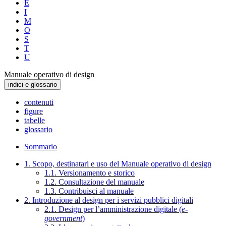
E
I
M
O
S
T
U
Manuale operativo di design
indici e glossario
contenuti
figure
tabelle
glossario
Sommario
1. Scopo, destinatari e uso del Manuale operativo di design
1.1. Versionamento e storico
1.2. Consultazione del manuale
1.3. Contribuisci al manuale
2. Introduzione al design per i servizi pubblici digitali
2.1. Design per l’amministrazione digitale (
e-
government
)