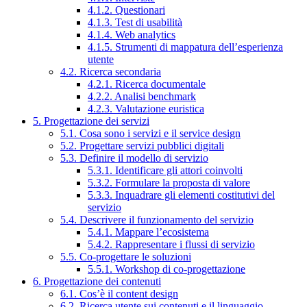
4.1.2. Questionari
4.1.3. Test di usabilità
4.1.4. Web analytics
4.1.5. Strumenti di mappatura dell’esperienza
utente
4.2. Ricerca secondaria
4.2.1. Ricerca documentale
4.2.2. Analisi benchmark
4.2.3. Valutazione euristica
5. Progettazione dei servizi
5.1. Cosa sono i servizi e il service design
5.2. Progettare servizi pubblici digitali
5.3. Definire il modello di servizio
5.3.1. Identificare gli attori coinvolti
5.3.2. Formulare la proposta di valore
5.3.3. Inquadrare gli elementi costitutivi del
servizio
5.4. Descrivere il funzionamento del servizio
5.4.1. Mappare l’ecosistema
5.4.2. Rappresentare i flussi di servizio
5.5. Co-progettare le soluzioni
5.5.1. Workshop di co-progettazione
6. Progettazione dei contenuti
6.1. Cos’è il content design
6.2. Ricerca utente sui contenuti e il linguaggio