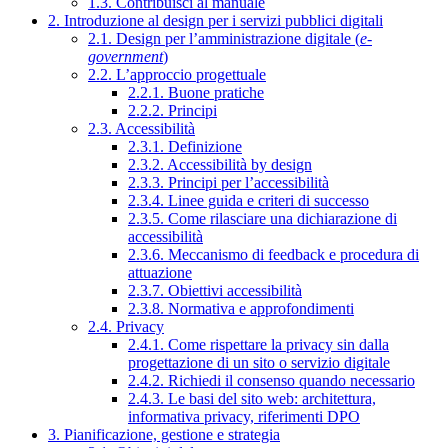
1.3. Contribuisci al manuale
2. Introduzione al design per i servizi pubblici digitali
2.1. Design per l’amministrazione digitale (
e-
government
)
2.2. L’approccio progettuale
2.2.1. Buone pratiche
2.2.2. Principi
2.3. Accessibilità
2.3.1. Definizione
2.3.2. Accessibilità by design
2.3.3. Principi per l’accessibilità
2.3.4. Linee guida e criteri di successo
2.3.5. Come rilasciare una dichiarazione di
accessibilità
2.3.6. Meccanismo di feedback e procedura di
attuazione
2.3.7. Obiettivi accessibilità
2.3.8. Normativa e approfondimenti
2.4. Privacy
2.4.1. Come rispettare la privacy sin dalla
progettazione di un sito o servizio digitale
2.4.2. Richiedi il consenso quando necessario
2.4.3. Le basi del sito web: architettura,
informativa privacy, riferimenti DPO
3. Pianificazione, gestione e strategia