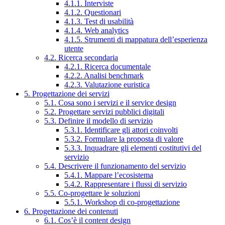
4.1.1. Interviste
4.1.2. Questionari
4.1.3. Test di usabilità
4.1.4. Web analytics
4.1.5. Strumenti di mappatura dell’esperienza
utente
4.2. Ricerca secondaria
4.2.1. Ricerca documentale
4.2.2. Analisi benchmark
4.2.3. Valutazione euristica
5. Progettazione dei servizi
5.1. Cosa sono i servizi e il service design
5.2. Progettare servizi pubblici digitali
5.3. Definire il modello di servizio
5.3.1. Identificare gli attori coinvolti
5.3.2. Formulare la proposta di valore
5.3.3. Inquadrare gli elementi costitutivi del
servizio
5.4. Descrivere il funzionamento del servizio
5.4.1. Mappare l’ecosistema
5.4.2. Rappresentare i flussi di servizio
5.5. Co-progettare le soluzioni
5.5.1. Workshop di co-progettazione
6. Progettazione dei contenuti
6.1. Cos’è il content design