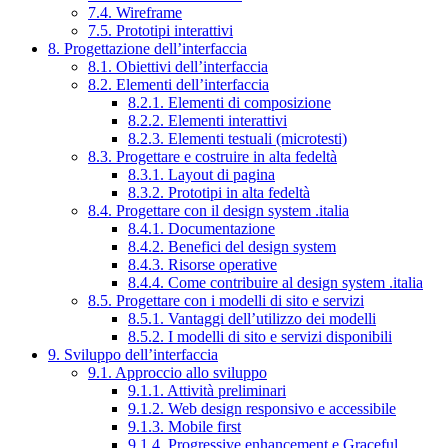
7.4. Wireframe
7.5. Prototipi interattivi
8. Progettazione dell’interfaccia
8.1. Obiettivi dell’interfaccia
8.2. Elementi dell’interfaccia
8.2.1. Elementi di composizione
8.2.2. Elementi interattivi
8.2.3. Elementi testuali (microtesti)
8.3. Progettare e costruire in alta fedeltà
8.3.1. Layout di pagina
8.3.2. Prototipi in alta fedeltà
8.4. Progettare con il design system .italia
8.4.1. Documentazione
8.4.2. Benefici del design system
8.4.3. Risorse operative
8.4.4. Come contribuire al design system .italia
8.5. Progettare con i modelli di sito e servizi
8.5.1. Vantaggi dell’utilizzo dei modelli
8.5.2. I modelli di sito e servizi disponibili
9. Sviluppo dell’interfaccia
9.1. Approccio allo sviluppo
9.1.1. Attività preliminari
9.1.2. Web design responsivo e accessibile
9.1.3. Mobile first
9.1.4. Progressive enhancement e Graceful