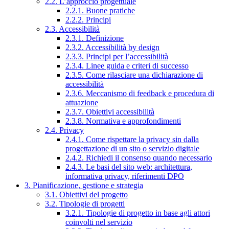
2.2. L’approccio progettuale
2.2.1. Buone pratiche
2.2.2. Principi
2.3. Accessibilità
2.3.1. Definizione
2.3.2. Accessibilità by design
2.3.3. Principi per l’accessibilità
2.3.4. Linee guida e criteri di successo
2.3.5. Come rilasciare una dichiarazione di
accessibilità
2.3.6. Meccanismo di feedback e procedura di
attuazione
2.3.7. Obiettivi accessibilità
2.3.8. Normativa e approfondimenti
2.4. Privacy
2.4.1. Come rispettare la privacy sin dalla
progettazione di un sito o servizio digitale
2.4.2. Richiedi il consenso quando necessario
2.4.3. Le basi del sito web: architettura,
informativa privacy, riferimenti DPO
3. Pianificazione, gestione e strategia
3.1. Obiettivi del progetto
3.2. Tipologie di progetti
3.2.1. Tipologie di progetto in base agli attori
coinvolti nel servizio