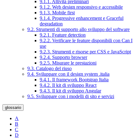
9.1.1. Attività preliminari
9.1.2. Web design responsivo e accessibile
9.1.3. Mobile first
9.1.4. Progressive enhancement e Graceful
degradation
9.2. Strumenti di supporto allo sviluppo del software
9.2.1. Feature detection
9.2.2. Verificare le feature disponibili con Can I
use
9.2.3. Strumenti e risorse per CSS e JavaScript
9.2.4. Supporto browser
9.2.5. Misurare le prestazioni
9.3. Catalogo del riuso
9.4. Sviluppare con il design system .italia
9.4.1. Il framework Bootstrap Italia
9.4.2. Il kit di sviluppo React
9.4.3. Il kit di sviluppo Angular
9.5. Sviluppare con i modelli di sito e servizi
glossario
A
B
C
D