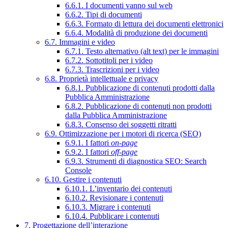
6.6.1. I documenti vanno sul web
6.6.2. Tipi di documenti
6.6.3. Formato di lettura dei documenti elettronici
6.6.4. Modalità di produzione dei documenti
6.7. Immagini e video
6.7.1. Testo alternativo (alt text) per le immagini
6.7.2. Sottotitoli per i video
6.7.3. Trascrizioni per i video
6.8. Proprietà intellettuale e privacy
6.8.1. Pubblicazione di contenuti prodotti dalla
Pubblica Amministrazione
6.8.2. Pubblicazione di contenuti non prodotti
dalla Pubblica Amministrazione
6.8.3. Consenso dei soggetti ritratti
6.9. Ottimizzazione per i motori di ricerca (SEO)
6.9.1. I fattori
on-page
6.9.2. I fattori
off-page
6.9.3. Strumenti di diagnostica SEO: Search
Console
6.10. Gestire i contenuti
6.10.1. L’inventario dei contenuti
6.10.2. Revisionare i contenuti
6.10.3. Migrare i contenuti
6.10.4. Pubblicare i contenuti
7. Progettazione dell’interazione