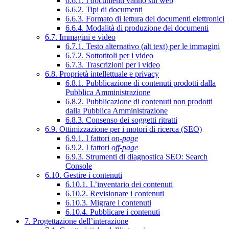
6.6.1. I documenti vanno sul web
6.6.2. Tipi di documenti
6.6.3. Formato di lettura dei documenti elettronici
6.6.4. Modalità di produzione dei documenti
6.7. Immagini e video
6.7.1. Testo alternativo (alt text) per le immagini
6.7.2. Sottotitoli per i video
6.7.3. Trascrizioni per i video
6.8. Proprietà intellettuale e privacy
6.8.1. Pubblicazione di contenuti prodotti dalla
Pubblica Amministrazione
6.8.2. Pubblicazione di contenuti non prodotti
dalla Pubblica Amministrazione
6.8.3. Consenso dei soggetti ritratti
6.9. Ottimizzazione per i motori di ricerca (SEO)
6.9.1. I fattori
on-page
6.9.2. I fattori
off-page
6.9.3. Strumenti di diagnostica SEO: Search
Console
6.10. Gestire i contenuti
6.10.1. L’inventario dei contenuti
6.10.2. Revisionare i contenuti
6.10.3. Migrare i contenuti
6.10.4. Pubblicare i contenuti
7. Progettazione dell’interazione