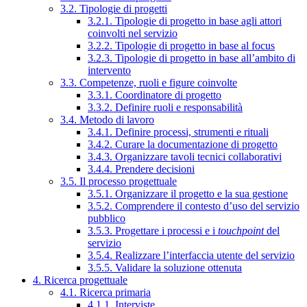
3.2. Tipologie di progetti
3.2.1. Tipologie di progetto in base agli attori
coinvolti nel servizio
3.2.2. Tipologie di progetto in base al focus
3.2.3. Tipologie di progetto in base all’ambito di
intervento
3.3. Competenze, ruoli e figure coinvolte
3.3.1. Coordinatore di progetto
3.3.2. Definire ruoli e responsabilità
3.4. Metodo di lavoro
3.4.1. Definire processi, strumenti e rituali
3.4.2. Curare la documentazione di progetto
3.4.3. Organizzare tavoli tecnici collaborativi
3.4.4. Prendere decisioni
3.5. Il processo progettuale
3.5.1. Organizzare il progetto e la sua gestione
3.5.2. Comprendere il contesto d’uso del servizio
pubblico
3.5.3. Progettare i processi e i
touchpoint
del
servizio
3.5.4. Realizzare l’interfaccia utente del servizio
3.5.5. Validare la soluzione ottenuta
4. Ricerca progettuale
4.1. Ricerca primaria
4.1.1. Interviste