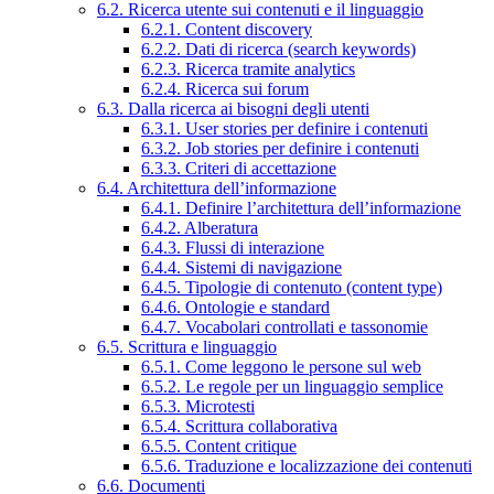
6.2. Ricerca utente sui contenuti e il linguaggio
6.2.1. Content discovery
6.2.2. Dati di ricerca (search keywords)
6.2.3. Ricerca tramite analytics
6.2.4. Ricerca sui forum
6.3. Dalla ricerca ai bisogni degli utenti
6.3.1. User stories per definire i contenuti
6.3.2. Job stories per definire i contenuti
6.3.3. Criteri di accettazione
6.4. Architettura dell’informazione
6.4.1. Definire l’architettura dell’informazione
6.4.2. Alberatura
6.4.3. Flussi di interazione
6.4.4. Sistemi di navigazione
6.4.5. Tipologie di contenuto (content type)
6.4.6. Ontologie e standard
6.4.7. Vocabolari controllati e tassonomie
6.5. Scrittura e linguaggio
6.5.1. Come leggono le persone sul web
6.5.2. Le regole per un linguaggio semplice
6.5.3. Microtesti
6.5.4. Scrittura collaborativa
6.5.5. Content critique
6.5.6. Traduzione e localizzazione dei contenuti
6.6. Documenti