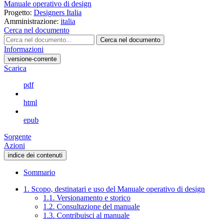
Manuale operativo di design
Progetto:
Designers Italia
Amministrazione:
italia
Cerca nel documento
Cerca nel documento
Informazioni
versione-corrente
Scarica
pdf
html
epub
Sorgente
Azioni
indice dei contenuti
Sommario
1. Scopo, destinatari e uso del Manuale operativo di design
1.1. Versionamento e storico
1.2. Consultazione del manuale
1.3. Contribuisci al manuale