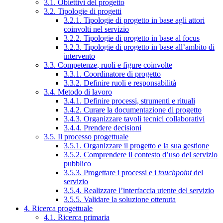
3.1. Obiettivi del progetto
3.2. Tipologie di progetti
3.2.1. Tipologie di progetto in base agli attori
coinvolti nel servizio
3.2.2. Tipologie di progetto in base al focus
3.2.3. Tipologie di progetto in base all’ambito di
intervento
3.3. Competenze, ruoli e figure coinvolte
3.3.1. Coordinatore di progetto
3.3.2. Definire ruoli e responsabilità
3.4. Metodo di lavoro
3.4.1. Definire processi, strumenti e rituali
3.4.2. Curare la documentazione di progetto
3.4.3. Organizzare tavoli tecnici collaborativi
3.4.4. Prendere decisioni
3.5. Il processo progettuale
3.5.1. Organizzare il progetto e la sua gestione
3.5.2. Comprendere il contesto d’uso del servizio
pubblico
3.5.3. Progettare i processi e i
touchpoint
del
servizio
3.5.4. Realizzare l’interfaccia utente del servizio
3.5.5. Validare la soluzione ottenuta
4. Ricerca progettuale
4.1. Ricerca primaria