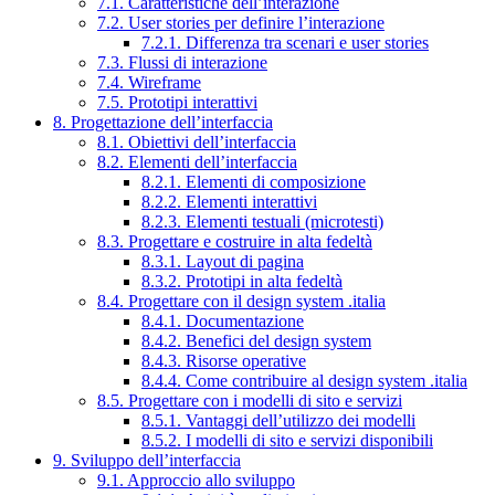
7.1. Caratteristiche dell’interazione
7.2. User stories per definire l’interazione
7.2.1. Differenza tra scenari e user stories
7.3. Flussi di interazione
7.4. Wireframe
7.5. Prototipi interattivi
8. Progettazione dell’interfaccia
8.1. Obiettivi dell’interfaccia
8.2. Elementi dell’interfaccia
8.2.1. Elementi di composizione
8.2.2. Elementi interattivi
8.2.3. Elementi testuali (microtesti)
8.3. Progettare e costruire in alta fedeltà
8.3.1. Layout di pagina
8.3.2. Prototipi in alta fedeltà
8.4. Progettare con il design system .italia
8.4.1. Documentazione
8.4.2. Benefici del design system
8.4.3. Risorse operative
8.4.4. Come contribuire al design system .italia
8.5. Progettare con i modelli di sito e servizi
8.5.1. Vantaggi dell’utilizzo dei modelli
8.5.2. I modelli di sito e servizi disponibili
9. Sviluppo dell’interfaccia
9.1. Approccio allo sviluppo