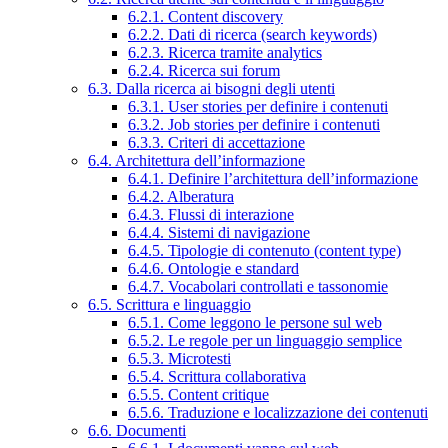
6.2.1. Content discovery
6.2.2. Dati di ricerca (search keywords)
6.2.3. Ricerca tramite analytics
6.2.4. Ricerca sui forum
6.3. Dalla ricerca ai bisogni degli utenti
6.3.1. User stories per definire i contenuti
6.3.2. Job stories per definire i contenuti
6.3.3. Criteri di accettazione
6.4. Architettura dell’informazione
6.4.1. Definire l’architettura dell’informazione
6.4.2. Alberatura
6.4.3. Flussi di interazione
6.4.4. Sistemi di navigazione
6.4.5. Tipologie di contenuto (content type)
6.4.6. Ontologie e standard
6.4.7. Vocabolari controllati e tassonomie
6.5. Scrittura e linguaggio
6.5.1. Come leggono le persone sul web
6.5.2. Le regole per un linguaggio semplice
6.5.3. Microtesti
6.5.4. Scrittura collaborativa
6.5.5. Content critique
6.5.6. Traduzione e localizzazione dei contenuti
6.6. Documenti