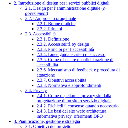
2. Introduzione al design per i servizi pubblici digitali
2.1. Design per l’amministrazione digitale (
e-
government
)
2.2. L’approccio progettuale
2.2.1. Buone pratiche
2.2.2. Principi
2.3. Accessibilità
2.3.1. Definizione
2.3.2. Accessibilità by design
2.3.3. Principi per l’accessibilità
2.3.4. Linee guida e criteri di successo
2.3.5. Come rilasciare una dichiarazione di
accessibilità
2.3.6. Meccanismo di feedback e procedura di
attuazione
2.3.7. Obiettivi accessibilità
2.3.8. Normativa e approfondimenti
2.4. Privacy
2.4.1. Come rispettare la privacy sin dalla
progettazione di un sito o servizio digitale
2.4.2. Richiedi il consenso quando necessario
2.4.3. Le basi del sito web: architettura,
informativa privacy, riferimenti DPO
3. Pianificazione, gestione e strategia
3.1. Obiettivi del progetto