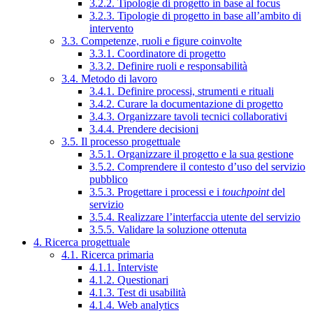
3.2.2. Tipologie di progetto in base al focus
3.2.3. Tipologie di progetto in base all’ambito di
intervento
3.3. Competenze, ruoli e figure coinvolte
3.3.1. Coordinatore di progetto
3.3.2. Definire ruoli e responsabilità
3.4. Metodo di lavoro
3.4.1. Definire processi, strumenti e rituali
3.4.2. Curare la documentazione di progetto
3.4.3. Organizzare tavoli tecnici collaborativi
3.4.4. Prendere decisioni
3.5. Il processo progettuale
3.5.1. Organizzare il progetto e la sua gestione
3.5.2. Comprendere il contesto d’uso del servizio
pubblico
3.5.3. Progettare i processi e i
touchpoint
del
servizio
3.5.4. Realizzare l’interfaccia utente del servizio
3.5.5. Validare la soluzione ottenuta
4. Ricerca progettuale
4.1. Ricerca primaria
4.1.1. Interviste
4.1.2. Questionari
4.1.3. Test di usabilità
4.1.4. Web analytics