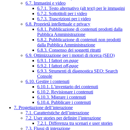
6.7. Immagini e video
6.7.1. Testo alternativo (alt text) per le immagini
6.7.2. Sottotitoli per i video
6.7.3. Trascrizioni per i video
6.8. Proprietà intellettuale e privacy
6.8.1. Pubblicazione di contenuti prodotti dalla
Pubblica Amministrazione
6.8.2. Pubblicazione di contenuti non prodotti
dalla Pubblica Amministrazione
6.8.3. Consenso dei soggetti ritratti
6.9. Ottimizzazione per i motori di ricerca (SEO)
6.9.1. I fattori
on-page
6.9.2. I fattori
off-page
6.9.3. Strumenti di diagnostica SEO: Search
Console
6.10. Gestire i contenuti
6.10.1. L’inventario dei contenuti
6.10.2. Revisionare i contenuti
6.10.3. Migrare i contenuti
6.10.4. Pubblicare i contenuti
7. Progettazione dell’interazione
7.1. Caratteristiche dell’interazione
7.2. User stories per definire l’interazione
7.2.1. Differenza tra scenari e user stories
7.3. Flussi di interazione