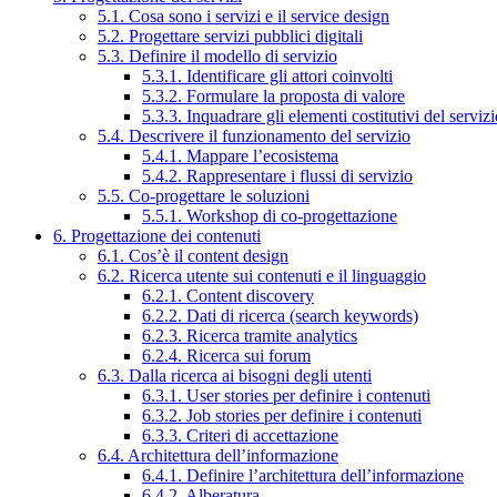
5.1. Cosa sono i servizi e il service design
5.2. Progettare servizi pubblici digitali
5.3. Definire il modello di servizio
5.3.1. Identificare gli attori coinvolti
5.3.2. Formulare la proposta di valore
5.3.3. Inquadrare gli elementi costitutivi del serviz
5.4. Descrivere il funzionamento del servizio
5.4.1. Mappare l’ecosistema
5.4.2. Rappresentare i flussi di servizio
5.5. Co-progettare le soluzioni
5.5.1. Workshop di co-progettazione
6. Progettazione dei contenuti
6.1. Cos’è il content design
6.2. Ricerca utente sui contenuti e il linguaggio
6.2.1. Content discovery
6.2.2. Dati di ricerca (search keywords)
6.2.3. Ricerca tramite analytics
6.2.4. Ricerca sui forum
6.3. Dalla ricerca ai bisogni degli utenti
6.3.1. User stories per definire i contenuti
6.3.2. Job stories per definire i contenuti
6.3.3. Criteri di accettazione
6.4. Architettura dell’informazione
6.4.1. Definire l’architettura dell’informazione
6.4.2. Alberatura