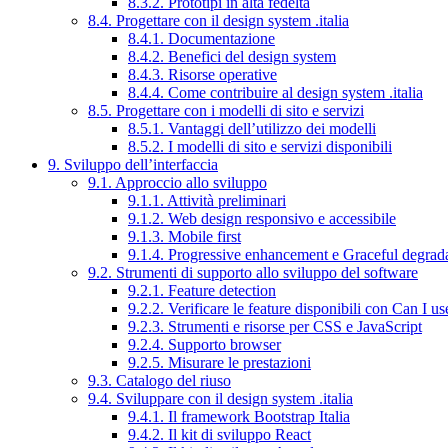
8.3.2. Prototipi in alta fedeltà
8.4. Progettare con il design system .italia
8.4.1. Documentazione
8.4.2. Benefici del design system
8.4.3. Risorse operative
8.4.4. Come contribuire al design system .italia
8.5. Progettare con i modelli di sito e servizi
8.5.1. Vantaggi dell’utilizzo dei modelli
8.5.2. I modelli di sito e servizi disponibili
9. Sviluppo dell’interfaccia
9.1. Approccio allo sviluppo
9.1.1. Attività preliminari
9.1.2. Web design responsivo e accessibile
9.1.3. Mobile first
9.1.4. Progressive enhancement e Graceful degrad
9.2. Strumenti di supporto allo sviluppo del software
9.2.1. Feature detection
9.2.2. Verificare le feature disponibili con Can I us
9.2.3. Strumenti e risorse per CSS e JavaScript
9.2.4. Supporto browser
9.2.5. Misurare le prestazioni
9.3. Catalogo del riuso
9.4. Sviluppare con il design system .italia
9.4.1. Il framework Bootstrap Italia
9.4.2. Il kit di sviluppo React