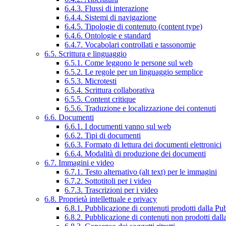
6.4.3. Flussi di interazione
6.4.4. Sistemi di navigazione
6.4.5. Tipologie di contenuto (content type)
6.4.6. Ontologie e standard
6.4.7. Vocabolari controllati e tassonomie
6.5. Scrittura e linguaggio
6.5.1. Come leggono le persone sul web
6.5.2. Le regole per un linguaggio semplice
6.5.3. Microtesti
6.5.4. Scrittura collaborativa
6.5.5. Content critique
6.5.6. Traduzione e localizzazione dei contenuti
6.6. Documenti
6.6.1. I documenti vanno sul web
6.6.2. Tipi di documenti
6.6.3. Formato di lettura dei documenti elettronici
6.6.4. Modalità di produzione dei documenti
6.7. Immagini e video
6.7.1. Testo alternativo (alt text) per le immagini
6.7.2. Sottotitoli per i video
6.7.3. Trascrizioni per i video
6.8. Proprietà intellettuale e privacy
6.8.1. Pubblicazione di contenuti prodotti dalla P
6.8.2. Pubblicazione di contenuti non prodotti dal