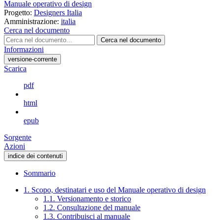
Manuale operativo di design
Progetto:
Designers Italia
Amministrazione:
italia
Cerca nel documento
Cerca nel documento
Informazioni
versione-corrente
Scarica
pdf
html
epub
Sorgente
Azioni
indice dei contenuti
Sommario
1. Scopo, destinatari e uso del Manuale operativo di design
1.1. Versionamento e storico
1.2. Consultazione del manuale
1.3. Contribuisci al manuale