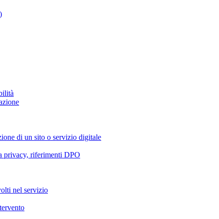
)
ilità
azione
ione di un sito o servizio digitale
va privacy, riferimenti DPO
olti nel servizio
ntervento