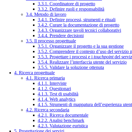
3.3.1. Coordinatore di progetto
3.3.2. Definire ruoli e responsabilità
3.4. Metodo di lavoro
3.4.1. Definire processi, strumenti e rituali
3.4.2. Curare la documentazione di progetto
3.4.3. Organizzare tavoli tecnici collaborativi
3.4.4. Prendere decisioni
3.5. Il processo progettuale
3.5.1. Organizzare il progetto e la sua gestione
3.5.2. Comprendere il contesto d’uso del servizio 
3.5.3. Progettare i processi e i
touchpoint
del servi
3.5.4. Realizzare l’interfaccia utente del servizio
3.5.5. Validare la soluzione ottenuta
4. Ricerca progettuale
4.1. Ricerca primaria
4.1.1. Interviste
4.1.2. Questionari
4.1.3. Test di usabilità
4.1.4. Web analytics
4.1.5. Strumenti di mappatura dell’esperienza uten
4.2. Ricerca secondaria
4.2.1. Ricerca documentale
4.2.2. Analisi benchmark
4.2.3. Valutazione euristica
5. Progettazione dei servizi