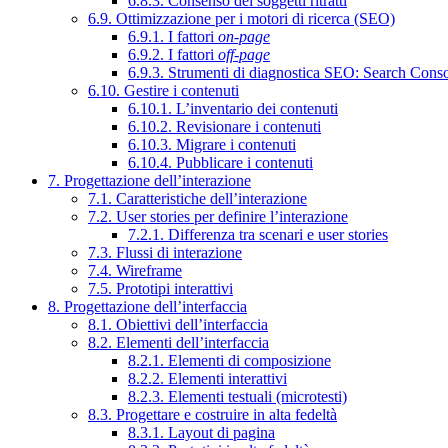
6.8.3. Consenso dei soggetti ritratti
6.9. Ottimizzazione per i motori di ricerca (SEO)
6.9.1. I fattori
on-page
6.9.2. I fattori
off-page
6.9.3. Strumenti di diagnostica SEO: Search Cons
6.10. Gestire i contenuti
6.10.1. L’inventario dei contenuti
6.10.2. Revisionare i contenuti
6.10.3. Migrare i contenuti
6.10.4. Pubblicare i contenuti
7. Progettazione dell’interazione
7.1. Caratteristiche dell’interazione
7.2. User stories per definire l’interazione
7.2.1. Differenza tra scenari e user stories
7.3. Flussi di interazione
7.4. Wireframe
7.5. Prototipi interattivi
8. Progettazione dell’interfaccia
8.1. Obiettivi dell’interfaccia
8.2. Elementi dell’interfaccia
8.2.1. Elementi di composizione
8.2.2. Elementi interattivi
8.2.3. Elementi testuali (microtesti)
8.3. Progettare e costruire in alta fedeltà
8.3.1. Layout di pagina