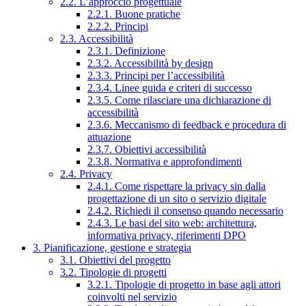
2.2. L’approccio progettuale
2.2.1. Buone pratiche
2.2.2. Principi
2.3. Accessibilità
2.3.1. Definizione
2.3.2. Accessibilità by design
2.3.3. Principi per l’accessibilità
2.3.4. Linee guida e criteri di successo
2.3.5. Come rilasciare una dichiarazione di
accessibilità
2.3.6. Meccanismo di feedback e procedura di
attuazione
2.3.7. Obiettivi accessibilità
2.3.8. Normativa e approfondimenti
2.4. Privacy
2.4.1. Come rispettare la privacy sin dalla
progettazione di un sito o servizio digitale
2.4.2. Richiedi il consenso quando necessario
2.4.3. Le basi del sito web: architettura,
informativa privacy, riferimenti DPO
3. Pianificazione, gestione e strategia
3.1. Obiettivi del progetto
3.2. Tipologie di progetti
3.2.1. Tipologie di progetto in base agli attori
coinvolti nel servizio