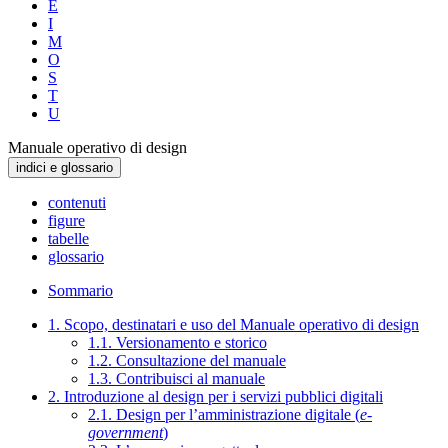
E
I
M
O
S
T
U
Manuale operativo di design
indici e glossario
contenuti
figure
tabelle
glossario
Sommario
1. Scopo, destinatari e uso del Manuale operativo di design
1.1. Versionamento e storico
1.2. Consultazione del manuale
1.3. Contribuisci al manuale
2. Introduzione al design per i servizi pubblici digitali
2.1. Design per l’amministrazione digitale (
e-
government
)