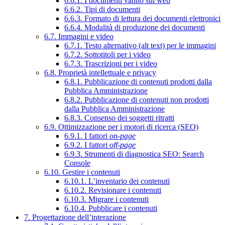
6.6.1. I documenti vanno sul web
6.6.2. Tipi di documenti
6.6.3. Formato di lettura dei documenti elettronici
6.6.4. Modalità di produzione dei documenti
6.7. Immagini e video
6.7.1. Testo alternativo (alt text) per le immagini
6.7.2. Sottotitoli per i video
6.7.3. Trascrizioni per i video
6.8. Proprietà intellettuale e privacy
6.8.1. Pubblicazione di contenuti prodotti dalla
Pubblica Amministrazione
6.8.2. Pubblicazione di contenuti non prodotti
dalla Pubblica Amministrazione
6.8.3. Consenso dei soggetti ritratti
6.9. Ottimizzazione per i motori di ricerca (SEO)
6.9.1. I fattori
on-page
6.9.2. I fattori
off-page
6.9.3. Strumenti di diagnostica SEO: Search
Console
6.10. Gestire i contenuti
6.10.1. L’inventario dei contenuti
6.10.2. Revisionare i contenuti
6.10.3. Migrare i contenuti
6.10.4. Pubblicare i contenuti
7. Progettazione dell’interazione