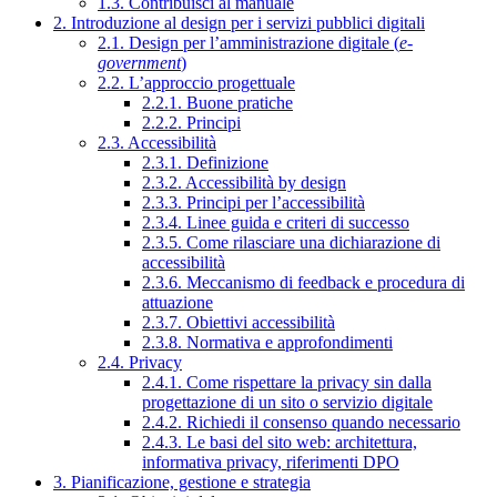
1.3. Contribuisci al manuale
2. Introduzione al design per i servizi pubblici digitali
2.1. Design per l’amministrazione digitale (
e-
government
)
2.2. L’approccio progettuale
2.2.1. Buone pratiche
2.2.2. Principi
2.3. Accessibilità
2.3.1. Definizione
2.3.2. Accessibilità by design
2.3.3. Principi per l’accessibilità
2.3.4. Linee guida e criteri di successo
2.3.5. Come rilasciare una dichiarazione di
accessibilità
2.3.6. Meccanismo di feedback e procedura di
attuazione
2.3.7. Obiettivi accessibilità
2.3.8. Normativa e approfondimenti
2.4. Privacy
2.4.1. Come rispettare la privacy sin dalla
progettazione di un sito o servizio digitale
2.4.2. Richiedi il consenso quando necessario
2.4.3. Le basi del sito web: architettura,
informativa privacy, riferimenti DPO
3. Pianificazione, gestione e strategia