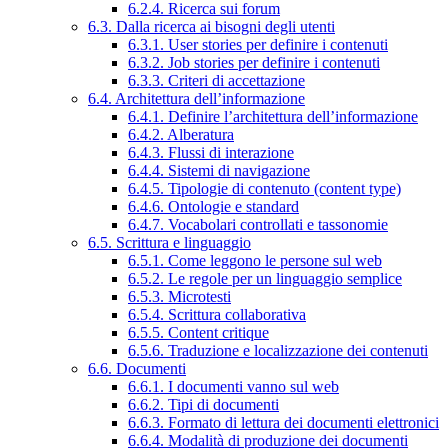
6.2.4. Ricerca sui forum
6.3. Dalla ricerca ai bisogni degli utenti
6.3.1. User stories per definire i contenuti
6.3.2. Job stories per definire i contenuti
6.3.3. Criteri di accettazione
6.4. Architettura dell’informazione
6.4.1. Definire l’architettura dell’informazione
6.4.2. Alberatura
6.4.3. Flussi di interazione
6.4.4. Sistemi di navigazione
6.4.5. Tipologie di contenuto (content type)
6.4.6. Ontologie e standard
6.4.7. Vocabolari controllati e tassonomie
6.5. Scrittura e linguaggio
6.5.1. Come leggono le persone sul web
6.5.2. Le regole per un linguaggio semplice
6.5.3. Microtesti
6.5.4. Scrittura collaborativa
6.5.5. Content critique
6.5.6. Traduzione e localizzazione dei contenuti
6.6. Documenti
6.6.1. I documenti vanno sul web
6.6.2. Tipi di documenti
6.6.3. Formato di lettura dei documenti elettronici
6.6.4. Modalità di produzione dei documenti