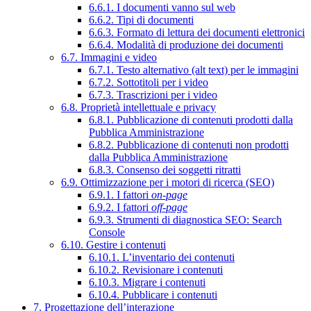
6.6.1. I documenti vanno sul web
6.6.2. Tipi di documenti
6.6.3. Formato di lettura dei documenti elettronici
6.6.4. Modalità di produzione dei documenti
6.7. Immagini e video
6.7.1. Testo alternativo (alt text) per le immagini
6.7.2. Sottotitoli per i video
6.7.3. Trascrizioni per i video
6.8. Proprietà intellettuale e privacy
6.8.1. Pubblicazione di contenuti prodotti dalla
Pubblica Amministrazione
6.8.2. Pubblicazione di contenuti non prodotti
dalla Pubblica Amministrazione
6.8.3. Consenso dei soggetti ritratti
6.9. Ottimizzazione per i motori di ricerca (SEO)
6.9.1. I fattori
on-page
6.9.2. I fattori
off-page
6.9.3. Strumenti di diagnostica SEO: Search
Console
6.10. Gestire i contenuti
6.10.1. L’inventario dei contenuti
6.10.2. Revisionare i contenuti
6.10.3. Migrare i contenuti
6.10.4. Pubblicare i contenuti
7. Progettazione dell’interazione