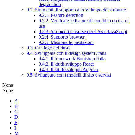
degradation
9.2. Strumenti di supporto allo sviluppo del software
9.2.1. Feature detection
9.2.2. Verificare le feature disponibili con Can I
use
9.2.3. Strumenti e risorse per CSS e JavaScript
9.2.4. Supporto browser
9.2.5. Misurare le prestazioni
9.3. Catalogo del riuso
9.4. Sviluppare con il design system .italia
9.4.1. Il framework Bootstrap Italia
9.4.2. Il kit di sviluppo React
9.4.3. Il kit di sviluppo Angular
9.5. Sviluppare con i modelli di sito e servizi
None
None
A
B
C
D
E
I
M