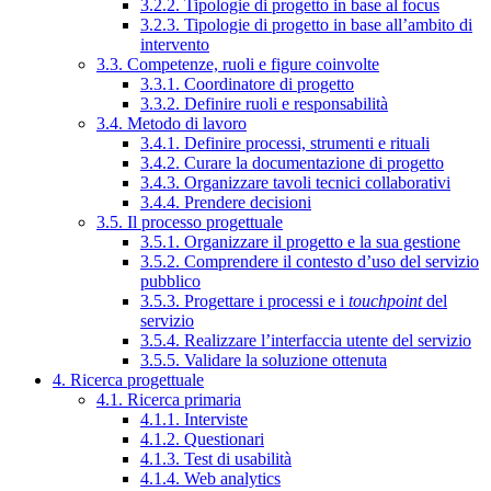
3.2.2. Tipologie di progetto in base al focus
3.2.3. Tipologie di progetto in base all’ambito di
intervento
3.3. Competenze, ruoli e figure coinvolte
3.3.1. Coordinatore di progetto
3.3.2. Definire ruoli e responsabilità
3.4. Metodo di lavoro
3.4.1. Definire processi, strumenti e rituali
3.4.2. Curare la documentazione di progetto
3.4.3. Organizzare tavoli tecnici collaborativi
3.4.4. Prendere decisioni
3.5. Il processo progettuale
3.5.1. Organizzare il progetto e la sua gestione
3.5.2. Comprendere il contesto d’uso del servizio
pubblico
3.5.3. Progettare i processi e i
touchpoint
del
servizio
3.5.4. Realizzare l’interfaccia utente del servizio
3.5.5. Validare la soluzione ottenuta
4. Ricerca progettuale
4.1. Ricerca primaria
4.1.1. Interviste
4.1.2. Questionari
4.1.3. Test di usabilità
4.1.4. Web analytics