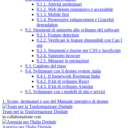
9.1.1. Attività preliminari
9.1.2. Web design responsivo e accessibile
9.1.3. Mobile first
9.1.4. Progressive enhancement e Graceful
degradation
9.2. Strumenti di supporto allo sviluppo del software
9.2.1. Feature detection
9.2.2. Verificare le feature disponibili con Can I
use
9.2.3. Strumenti e risorse per CSS e JavaScript
9.2.4. Supporto browser
9.2.5. Misurare le prestazioni
9.3. Catalogo del riuso
9.4. Sviluppare con il design system .italia
9.4.1. Il framework Bootstrap Italia
9.4.2. Il kit di sviluppo React
9.4.3. Il kit di sviluppo Angular
9.5. Sviluppare con i modelli di sito e servizi
1. Scopo, destinatari e uso del Manuale operativo di design
Team per la Trasformazione Digitale
in collaborazione con
Agenzia per l'Italia Digitale