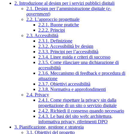
2. Introduzione al design per i servizi pubblici digitali
2.1. Design per l’amministrazione digitale (
e-
government
)
2.2. L’approccio progettuale
2.2.1. Buone pratiche
2.2.2. Principi
2.3. Accessibilità
2.3.1. Definizione
2.3.2. Accessibilità by design
2.3.3. Principi per l’accessibilità
2.3.4. Linee guida e criteri di successo
2.3.5. Come rilasciare una dichiarazione di
accessibilità
2.3.6. Meccanismo di feedback e procedura di
attuazione
2.3.7. Obiettivi accessibilità
2.3.8. Normativa e approfondimenti
2.4. Privacy
2.4.1. Come rispettare la privacy sin dalla
progettazione di un sito o servizio digitale
2.4.2. Richiedi il consenso quando necessario
2.4.3. Le basi del sito web: architettura,
informativa privacy, riferimenti DPO
3. Pianificazione, gestione e strategia
3.1. Obiettivi del progetto