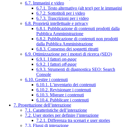
6.7. Immagini e video
6.7.1. Testo alternativo (alt text) per le immagini
6.7.2. Sottotitoli per i video
6.7.3. Trascrizioni per i video
6.8. Proprietà intellettuale e privacy
6.8.1. Pubblicazione di contenuti prodotti dalla
Pubblica Amministrazione
6.8.2. Pubblicazione di contenuti non prodotti
dalla Pubblica Amministrazione
6.8.3. Consenso dei soggetti ritratti
6.9. Ottimizzazione per i motori di ricerca (SEO)
6.9.1. I fattori
on-page
6.9.2. I fattori
off-page
6.9.3. Strumenti di diagnostica SEO: Search
Console
6.10. Gestire i contenuti
6.10.1. L’inventario dei contenuti
6.10.2. Revisionare i contenuti
6.10.3. Migrare i contenuti
6.10.4. Pubblicare i contenuti
7. Progettazione dell’interazione
7.1. Caratteristiche dell’interazione
7.2. User stories per definire l’interazione
7.2.1. Differenza tra scenari e user stories
7.3. Flussi di interazione