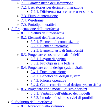
7.1. Caratteristiche dell’interazione
7.2. User stories per definire l’interazione
7.2.1. Differenza tra scenari e user stories
7.3. Flussi di interazione
7.4. Wireframe
7.5. Prototipi interattivi
8. Progettazione dell’interfaccia
8.1. Obiettivi dell’interfaccia
8.2. Elementi dell’interfaccia
8.2.1. Elementi di composizione
8.2.2. Elementi interattivi
8.2.3. Elementi testuali (microtesti)
8.3. Progettare e costruire in alta fedeltà
8.3.1. Layout di pagina
8.3.2. Prototipi in alta fedeltà
8.4. Progettare con il design system .italia
8.4.1. Documentazione
8.4.2. Benefici del design system
8.4.3. Risorse operative
8.4.4. Come contribuire al design system .italia
8.5. Progettare con i modelli di sito e servizi
8.5.1. Vantaggi dell’utilizzo dei modelli
8.5.2. I modelli di sito e servizi disponibili
9. Sviluppo dell’interfaccia
9.1. Approccio allo sviluppo