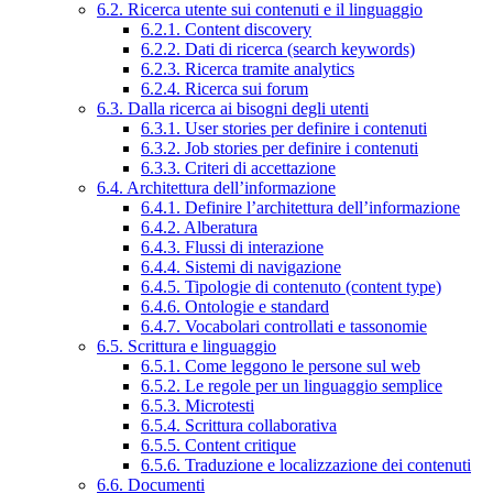
6.2. Ricerca utente sui contenuti e il linguaggio
6.2.1. Content discovery
6.2.2. Dati di ricerca (search keywords)
6.2.3. Ricerca tramite analytics
6.2.4. Ricerca sui forum
6.3. Dalla ricerca ai bisogni degli utenti
6.3.1. User stories per definire i contenuti
6.3.2. Job stories per definire i contenuti
6.3.3. Criteri di accettazione
6.4. Architettura dell’informazione
6.4.1. Definire l’architettura dell’informazione
6.4.2. Alberatura
6.4.3. Flussi di interazione
6.4.4. Sistemi di navigazione
6.4.5. Tipologie di contenuto (content type)
6.4.6. Ontologie e standard
6.4.7. Vocabolari controllati e tassonomie
6.5. Scrittura e linguaggio
6.5.1. Come leggono le persone sul web
6.5.2. Le regole per un linguaggio semplice
6.5.3. Microtesti
6.5.4. Scrittura collaborativa
6.5.5. Content critique
6.5.6. Traduzione e localizzazione dei contenuti
6.6. Documenti