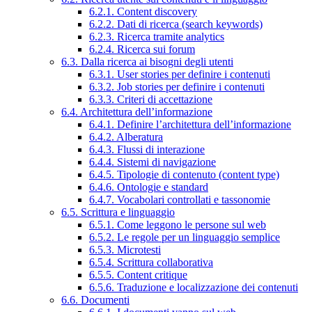
6.2.1. Content discovery
6.2.2. Dati di ricerca (search keywords)
6.2.3. Ricerca tramite analytics
6.2.4. Ricerca sui forum
6.3. Dalla ricerca ai bisogni degli utenti
6.3.1. User stories per definire i contenuti
6.3.2. Job stories per definire i contenuti
6.3.3. Criteri di accettazione
6.4. Architettura dell’informazione
6.4.1. Definire l’architettura dell’informazione
6.4.2. Alberatura
6.4.3. Flussi di interazione
6.4.4. Sistemi di navigazione
6.4.5. Tipologie di contenuto (content type)
6.4.6. Ontologie e standard
6.4.7. Vocabolari controllati e tassonomie
6.5. Scrittura e linguaggio
6.5.1. Come leggono le persone sul web
6.5.2. Le regole per un linguaggio semplice
6.5.3. Microtesti
6.5.4. Scrittura collaborativa
6.5.5. Content critique
6.5.6. Traduzione e localizzazione dei contenuti
6.6. Documenti