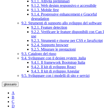
9.1.1. Attività preliminari
9.1.2. Web design responsivo e accessibile
9.1.3. Mobile first
9.1.4. Progressive enhancement e Graceful
degradation
9.2. Strumenti di supporto allo sviluppo del software
9.2.1. Feature detection
9.2.2. Verificare le feature disponibili con Can I
use
9.2.3. Strumenti e risorse per CSS e JavaScript
9.2.4. Supporto browser
9.2.5. Misurare le prestazioni
9.3. Catalogo del riuso
9.4. Sviluppare con il design system .italia
9.4.1. Il framework Bootstrap Italia
9.4.2. Il kit di sviluppo React
9.4.3. Il kit di sviluppo Angular
9.5. Sviluppare con i modelli di sito e servizi
glossario
A
B
C
D