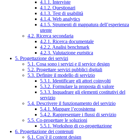
4.1.1. Interviste
4.1.2. Questionari
4.1.3. Test di usabilità
4.1.4. Web analytics
4.1.5. Strumenti di mappatura dell’esperienza
utente
4.2. Ricerca secondaria
4.2.1. Ricerca documentale
4.2.2. Analisi benchmark
4.2.3. Valutazione euristica
5. Progettazione dei servizi
5.1. Cosa sono i servizi e il service design
5.2. Progettare servizi pubblici digitali
5.3. Definire il modello di servizio
5.3.1. Identificare gli attori coinvolti
5.3.2. Formulare la proposta di valore
5.3.3. Inquadrare gli elementi costitutivi del
servizio
5.4. Descrivere il funzionamento del servizio
5.4.1. Mappare l’ecosistema
5.4.2. Rappresentare i flussi di servizio
5.5. Co-progettare le soluzioni
5.5.1. Workshop di co-progettazione
6. Progettazione dei contenuti
6.1. Cos’è il content design