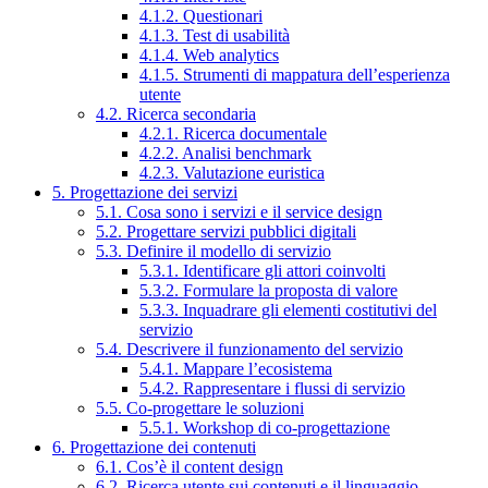
4.1.2. Questionari
4.1.3. Test di usabilità
4.1.4. Web analytics
4.1.5. Strumenti di mappatura dell’esperienza
utente
4.2. Ricerca secondaria
4.2.1. Ricerca documentale
4.2.2. Analisi benchmark
4.2.3. Valutazione euristica
5. Progettazione dei servizi
5.1. Cosa sono i servizi e il service design
5.2. Progettare servizi pubblici digitali
5.3. Definire il modello di servizio
5.3.1. Identificare gli attori coinvolti
5.3.2. Formulare la proposta di valore
5.3.3. Inquadrare gli elementi costitutivi del
servizio
5.4. Descrivere il funzionamento del servizio
5.4.1. Mappare l’ecosistema
5.4.2. Rappresentare i flussi di servizio
5.5. Co-progettare le soluzioni
5.5.1. Workshop di co-progettazione
6. Progettazione dei contenuti
6.1. Cos’è il content design
6.2. Ricerca utente sui contenuti e il linguaggio