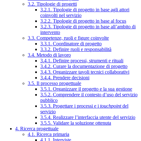
3.2. Tipologie di progetti
3.2.1. Tipologie di progetto in base agli attori
coinvolti nel servizio
3.2.2. Tipologie di progetto in base al focus
3.2.3. Tipologie di progetto in base all’ambito di
intervento
3.3. Competenze, ruoli e figure coinvolte
3.3.1. Coordinatore di progetto
3.3.2. Definire ruoli e responsabilità
3.4. Metodo di lavoro
3.4.1. Definire processi, strumenti e rituali
3.4.2. Curare la documentazione di progetto
3.4.3. Organizzare tavoli tecnici collaborativi
3.4.4. Prendere decisioni
3.5. Il processo progettuale
3.5.1. Organizzare il progetto e la sua gestione
3.5.2. Comprendere il contesto d’uso del servizio
pubblico
3.5.3. Progettare i processi e i
touchpoint
del
servizio
3.5.4. Realizzare l’interfaccia utente del servizio
3.5.5. Validare la soluzione ottenuta
4. Ricerca progettuale
4.1. Ricerca primaria
4.1.1. Interviste