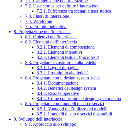
7.1. Caratteristiche dell’interazione
7.2. User stories per definire l’interazione
7.2.1. Differenza tra scenari e user stories
7.3. Flussi di interazione
7.4. Wireframe
7.5. Prototipi interattivi
8. Progettazione dell’interfaccia
8.1. Obiettivi dell’interfaccia
8.2. Elementi dell’interfaccia
8.2.1. Elementi di composizione
8.2.2. Elementi interattivi
8.2.3. Elementi testuali (microtesti)
8.3. Progettare e costruire in alta fedeltà
8.3.1. Layout di pagina
8.3.2. Prototipi in alta fedeltà
8.4. Progettare con il design system .italia
8.4.1. Documentazione
8.4.2. Benefici del design system
8.4.3. Risorse operative
8.4.4. Come contribuire al design system .italia
8.5. Progettare con i modelli di sito e servizi
8.5.1. Vantaggi dell’utilizzo dei modelli
8.5.2. I modelli di sito e servizi disponibili
9. Sviluppo dell’interfaccia
9.1. Approccio allo sviluppo