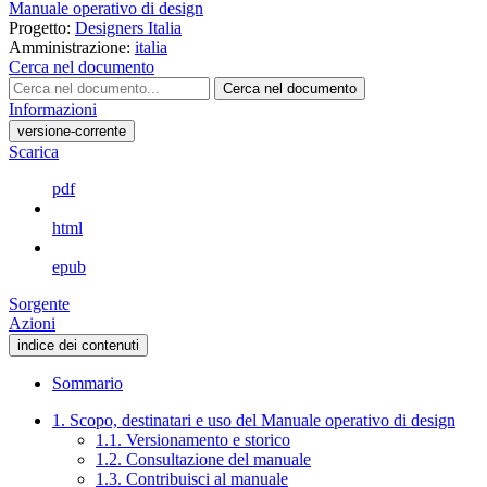
Manuale operativo di design
Progetto:
Designers Italia
Amministrazione:
italia
Cerca nel documento
Cerca nel documento
Informazioni
versione-corrente
Scarica
pdf
html
epub
Sorgente
Azioni
indice dei contenuti
Sommario
1. Scopo, destinatari e uso del Manuale operativo di design
1.1. Versionamento e storico
1.2. Consultazione del manuale
1.3. Contribuisci al manuale