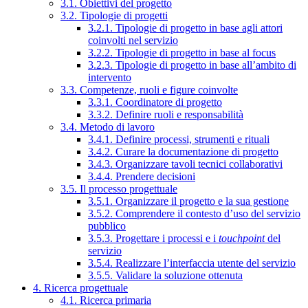
3.1. Obiettivi del progetto
3.2. Tipologie di progetti
3.2.1. Tipologie di progetto in base agli attori
coinvolti nel servizio
3.2.2. Tipologie di progetto in base al focus
3.2.3. Tipologie di progetto in base all’ambito di
intervento
3.3. Competenze, ruoli e figure coinvolte
3.3.1. Coordinatore di progetto
3.3.2. Definire ruoli e responsabilità
3.4. Metodo di lavoro
3.4.1. Definire processi, strumenti e rituali
3.4.2. Curare la documentazione di progetto
3.4.3. Organizzare tavoli tecnici collaborativi
3.4.4. Prendere decisioni
3.5. Il processo progettuale
3.5.1. Organizzare il progetto e la sua gestione
3.5.2. Comprendere il contesto d’uso del servizio
pubblico
3.5.3. Progettare i processi e i
touchpoint
del
servizio
3.5.4. Realizzare l’interfaccia utente del servizio
3.5.5. Validare la soluzione ottenuta
4. Ricerca progettuale
4.1. Ricerca primaria