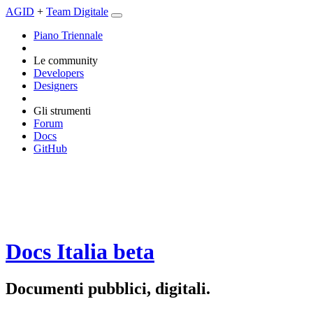
AGID
+
Team Digitale
Piano Triennale
Le community
Developers
Designers
Gli strumenti
Forum
Docs
GitHub
Docs Italia
beta
Documenti pubblici, digitali.