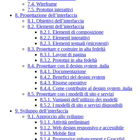
7.4. Wireframe
7.5. Prototipi interattivi
8. Progettazione dell’interfaccia
8.1. Obiettivi dell’interfaccia
8.2. Elementi dell’interfaccia
8.2.1. Elementi di composizione
8.2.2. Elementi interattivi
8.2.3. Elementi testuali (microtesti)
8.3. Progettare e costruire in alta fedeltà
8.3.1. Layout di pagina
8.3.2. Prototipi in alta fedeltà
8.4. Progettare con il design system .italia
8.4.1. Documentazione
8.4.2. Benefici del design system
8.4.3. Risorse operative
8.4.4. Come contribuire al design system .italia
8.5. Progettare con i modelli di sito e servizi
8.5.1. Vantaggi dell’utilizzo dei modelli
8.5.2. I modelli di sito e servizi disponibili
9. Sviluppo dell’interfaccia
9.1. Approccio allo sviluppo
9.1.1. Attività preliminari
9.1.2. Web design responsivo e accessibile
9.1.3. Mobile first
9.1.4. Progressive enhancement e Graceful