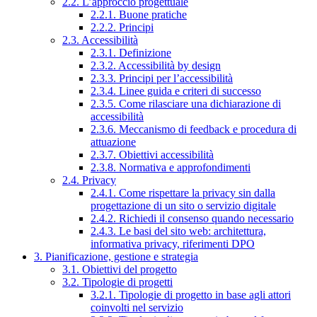
2.2. L’approccio progettuale
2.2.1. Buone pratiche
2.2.2. Principi
2.3. Accessibilità
2.3.1. Definizione
2.3.2. Accessibilità by design
2.3.3. Principi per l’accessibilità
2.3.4. Linee guida e criteri di successo
2.3.5. Come rilasciare una dichiarazione di
accessibilità
2.3.6. Meccanismo di feedback e procedura di
attuazione
2.3.7. Obiettivi accessibilità
2.3.8. Normativa e approfondimenti
2.4. Privacy
2.4.1. Come rispettare la privacy sin dalla
progettazione di un sito o servizio digitale
2.4.2. Richiedi il consenso quando necessario
2.4.3. Le basi del sito web: architettura,
informativa privacy, riferimenti DPO
3. Pianificazione, gestione e strategia
3.1. Obiettivi del progetto
3.2. Tipologie di progetti
3.2.1. Tipologie di progetto in base agli attori
coinvolti nel servizio