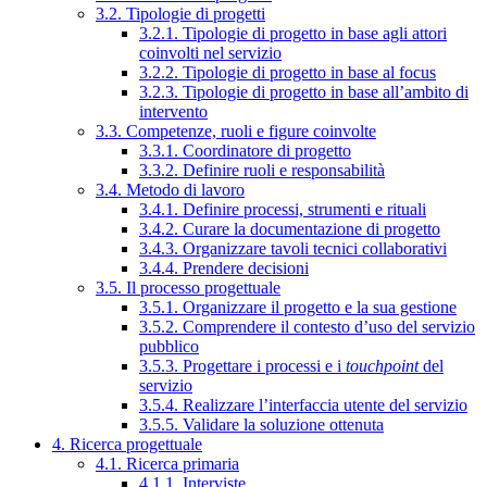
3.2. Tipologie di progetti
3.2.1. Tipologie di progetto in base agli attori
coinvolti nel servizio
3.2.2. Tipologie di progetto in base al focus
3.2.3. Tipologie di progetto in base all’ambito di
intervento
3.3. Competenze, ruoli e figure coinvolte
3.3.1. Coordinatore di progetto
3.3.2. Definire ruoli e responsabilità
3.4. Metodo di lavoro
3.4.1. Definire processi, strumenti e rituali
3.4.2. Curare la documentazione di progetto
3.4.3. Organizzare tavoli tecnici collaborativi
3.4.4. Prendere decisioni
3.5. Il processo progettuale
3.5.1. Organizzare il progetto e la sua gestione
3.5.2. Comprendere il contesto d’uso del servizio
pubblico
3.5.3. Progettare i processi e i
touchpoint
del
servizio
3.5.4. Realizzare l’interfaccia utente del servizio
3.5.5. Validare la soluzione ottenuta
4. Ricerca progettuale
4.1. Ricerca primaria
4.1.1. Interviste