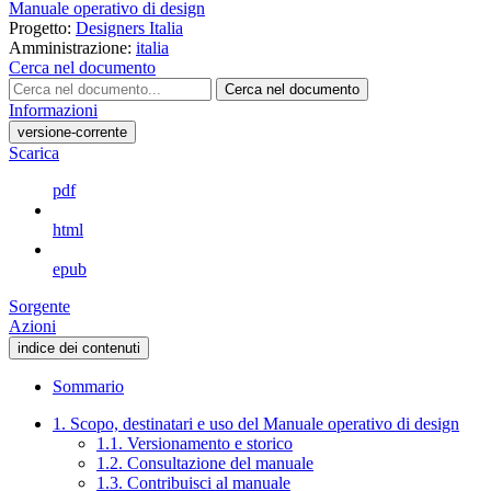
Manuale operativo di design
Progetto:
Designers Italia
Amministrazione:
italia
Cerca nel documento
Cerca nel documento
Informazioni
versione-corrente
Scarica
pdf
html
epub
Sorgente
Azioni
indice dei contenuti
Sommario
1. Scopo, destinatari e uso del Manuale operativo di design
1.1. Versionamento e storico
1.2. Consultazione del manuale
1.3. Contribuisci al manuale