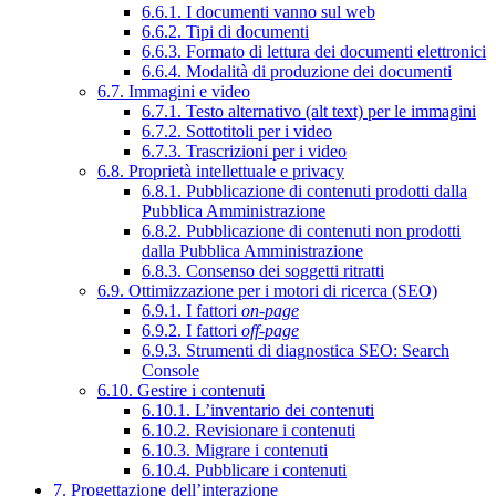
6.6.1. I documenti vanno sul web
6.6.2. Tipi di documenti
6.6.3. Formato di lettura dei documenti elettronici
6.6.4. Modalità di produzione dei documenti
6.7. Immagini e video
6.7.1. Testo alternativo (alt text) per le immagini
6.7.2. Sottotitoli per i video
6.7.3. Trascrizioni per i video
6.8. Proprietà intellettuale e privacy
6.8.1. Pubblicazione di contenuti prodotti dalla
Pubblica Amministrazione
6.8.2. Pubblicazione di contenuti non prodotti
dalla Pubblica Amministrazione
6.8.3. Consenso dei soggetti ritratti
6.9. Ottimizzazione per i motori di ricerca (SEO)
6.9.1. I fattori
on-page
6.9.2. I fattori
off-page
6.9.3. Strumenti di diagnostica SEO: Search
Console
6.10. Gestire i contenuti
6.10.1. L’inventario dei contenuti
6.10.2. Revisionare i contenuti
6.10.3. Migrare i contenuti
6.10.4. Pubblicare i contenuti
7. Progettazione dell’interazione