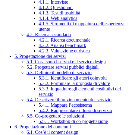
4.1.1. Interviste
4.1.2. Questionari
4.1.3. Test di usabilità
4.1.4. Web analytics
4.1.5. Strumenti di mappatura dell’esperienza
utente
4.2. Ricerca secondaria
4.2.1. Ricerca documentale
4.2.2. Analisi benchmark
4.2.3. Valutazione euristica
5. Progettazione dei servizi
5.1. Cosa sono i servizi e il service design
5.2. Progettare servizi pubblici digitali
5.3. Definire il modello di servizio
5.3.1. Identificare gli attori coinvolti
5.3.2. Formulare la proposta di valore
5.3.3. Inquadrare gli elementi costitutivi del
servizio
5.4. Descrivere il funzionamento del servizio
5.4.1. Mappare l’ecosistema
5.4.2. Rappresentare i flussi di servizio
5.5. Co-progettare le soluzioni
5.5.1. Workshop di co-progettazione
6. Progettazione dei contenuti
6.1. Cos’è il content design