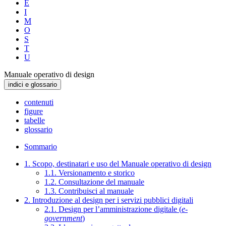
E
I
M
O
S
T
U
Manuale operativo di design
indici e glossario
contenuti
figure
tabelle
glossario
Sommario
1. Scopo, destinatari e uso del Manuale operativo di design
1.1. Versionamento e storico
1.2. Consultazione del manuale
1.3. Contribuisci al manuale
2. Introduzione al design per i servizi pubblici digitali
2.1. Design per l’amministrazione digitale (
e-
government
)