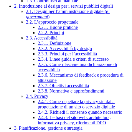
1.3. Contribuisci al manuale
2. Introduzione al design per i servizi pubblici digitali
2.1. Design per l’amministrazione digitale (
e-
government
)
2.2. L’approccio progettuale
2.2.1. Buone pratiche
2.2.2. Principi
2.3. Accessibilità
2.3.1. Definizione
2.3.2. Accessibilità by design
2.3.3. Principi per l’accessibilità
2.3.4. Linee guida e criteri di successo
2.3.5. Come rilasciare una dichiarazione di
accessibilità
2.3.6. Meccanismo di feedback e procedura di
attuazione
2.3.7. Obiettivi accessibilità
2.3.8. Normativa e approfondimenti
2.4. Privacy
2.4.1. Come rispettare la privacy sin dalla
progettazione di un sito o servizio digitale
2.4.2. Richiedi il consenso quando necessario
2.4.3. Le basi del sito web: architettura,
informativa privacy, riferimenti DPO
3. Pianificazione, gestione e strategia