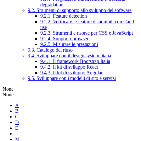
degradation
9.2. Strumenti di supporto allo sviluppo del software
9.2.1. Feature detection
9.2.2. Verificare le feature disponibili con Can I
use
9.2.3. Strumenti e risorse per CSS e JavaScript
9.2.4. Supporto browser
9.2.5. Misurare le prestazioni
9.3. Catalogo del riuso
9.4. Sviluppare con il design system .italia
9.4.1. Il framework Bootstrap Italia
9.4.2. Il kit di sviluppo React
9.4.3. Il kit di sviluppo Angular
9.5. Sviluppare con i modelli di sito e servizi
None
None
A
B
C
D
E
I
M