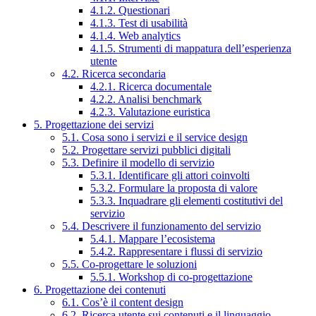
4.1.2. Questionari
4.1.3. Test di usabilità
4.1.4. Web analytics
4.1.5. Strumenti di mappatura dell’esperienza
utente
4.2. Ricerca secondaria
4.2.1. Ricerca documentale
4.2.2. Analisi benchmark
4.2.3. Valutazione euristica
5. Progettazione dei servizi
5.1. Cosa sono i servizi e il service design
5.2. Progettare servizi pubblici digitali
5.3. Definire il modello di servizio
5.3.1. Identificare gli attori coinvolti
5.3.2. Formulare la proposta di valore
5.3.3. Inquadrare gli elementi costitutivi del
servizio
5.4. Descrivere il funzionamento del servizio
5.4.1. Mappare l’ecosistema
5.4.2. Rappresentare i flussi di servizio
5.5. Co-progettare le soluzioni
5.5.1. Workshop di co-progettazione
6. Progettazione dei contenuti
6.1. Cos’è il content design
6.2. Ricerca utente sui contenuti e il linguaggio