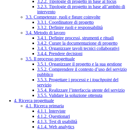
3.2.2. Tipologie di progetto in base al focus
3.2.3. Tipologie di progetto in base all’ambito di
intervento
3.3. Competenze, ruoli e figure coinvolte
3.3.1. Coordinatore di progetto
3.3.2. Definire ruoli e responsabilità
3.4. Metodo di lavoro
3.4.1. Definire processi, strumenti e rituali
3.4.2. Curare la documentazione di progetto
3.4.3. Organizzare tavoli tecnici collaborativi
3.4.4. Prendere decisioni
3.5. Il processo progettuale
3.5.1. Organizzare il progetto e la sua gestione
3.5.2. Comprendere il contesto d’uso del servizio
pubblico
3.5.3. Progettare i processi e i
touchpoint
del
servizio
3.5.4. Realizzare l’interfaccia utente del servizio
3.5.5. Validare la soluzione ottenuta
4. Ricerca progettuale
4.1. Ricerca primaria
4.1.1. Interviste
4.1.2. Questionari
4.1.3. Test di usabilità
4.1.4. Web analytics