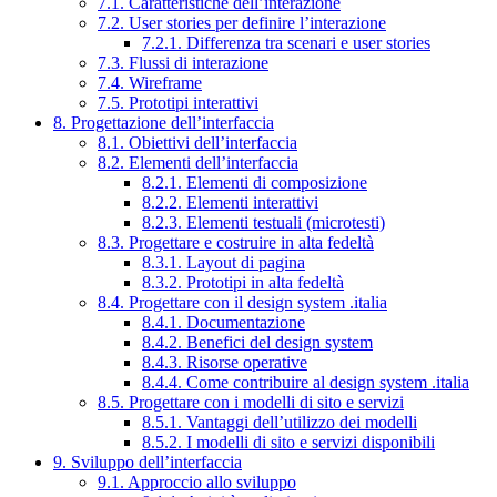
7.1. Caratteristiche dell’interazione
7.2. User stories per definire l’interazione
7.2.1. Differenza tra scenari e user stories
7.3. Flussi di interazione
7.4. Wireframe
7.5. Prototipi interattivi
8. Progettazione dell’interfaccia
8.1. Obiettivi dell’interfaccia
8.2. Elementi dell’interfaccia
8.2.1. Elementi di composizione
8.2.2. Elementi interattivi
8.2.3. Elementi testuali (microtesti)
8.3. Progettare e costruire in alta fedeltà
8.3.1. Layout di pagina
8.3.2. Prototipi in alta fedeltà
8.4. Progettare con il design system .italia
8.4.1. Documentazione
8.4.2. Benefici del design system
8.4.3. Risorse operative
8.4.4. Come contribuire al design system .italia
8.5. Progettare con i modelli di sito e servizi
8.5.1. Vantaggi dell’utilizzo dei modelli
8.5.2. I modelli di sito e servizi disponibili
9. Sviluppo dell’interfaccia
9.1. Approccio allo sviluppo