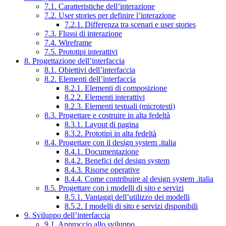
7.1. Caratteristiche dell’interazione
7.2. User stories per definire l’interazione
7.2.1. Differenza tra scenari e user stories
7.3. Flussi di interazione
7.4. Wireframe
7.5. Prototipi interattivi
8. Progettazione dell’interfaccia
8.1. Obiettivi dell’interfaccia
8.2. Elementi dell’interfaccia
8.2.1. Elementi di composizione
8.2.2. Elementi interattivi
8.2.3. Elementi testuali (microtesti)
8.3. Progettare e costruire in alta fedeltà
8.3.1. Layout di pagina
8.3.2. Prototipi in alta fedeltà
8.4. Progettare con il design system .italia
8.4.1. Documentazione
8.4.2. Benefici del design system
8.4.3. Risorse operative
8.4.4. Come contribuire al design system .italia
8.5. Progettare con i modelli di sito e servizi
8.5.1. Vantaggi dell’utilizzo dei modelli
8.5.2. I modelli di sito e servizi disponibili
9. Sviluppo dell’interfaccia
9.1. Approccio allo sviluppo