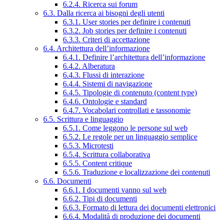
6.2.4. Ricerca sui forum
6.3. Dalla ricerca ai bisogni degli utenti
6.3.1. User stories per definire i contenuti
6.3.2. Job stories per definire i contenuti
6.3.3. Criteri di accettazione
6.4. Architettura dell’informazione
6.4.1. Definire l’architettura dell’informazione
6.4.2. Alberatura
6.4.3. Flussi di interazione
6.4.4. Sistemi di navigazione
6.4.5. Tipologie di contenuto (content type)
6.4.6. Ontologie e standard
6.4.7. Vocabolari controllati e tassonomie
6.5. Scrittura e linguaggio
6.5.1. Come leggono le persone sul web
6.5.2. Le regole per un linguaggio semplice
6.5.3. Microtesti
6.5.4. Scrittura collaborativa
6.5.5. Content critique
6.5.6. Traduzione e localizzazione dei contenuti
6.6. Documenti
6.6.1. I documenti vanno sul web
6.6.2. Tipi di documenti
6.6.3. Formato di lettura dei documenti elettronici
6.6.4. Modalità di produzione dei documenti