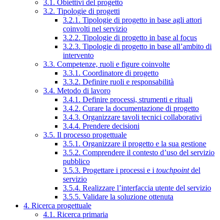
3.1. Obiettivi del progetto
3.2. Tipologie di progetti
3.2.1. Tipologie di progetto in base agli attori
coinvolti nel servizio
3.2.2. Tipologie di progetto in base al focus
3.2.3. Tipologie di progetto in base all’ambito di
intervento
3.3. Competenze, ruoli e figure coinvolte
3.3.1. Coordinatore di progetto
3.3.2. Definire ruoli e responsabilità
3.4. Metodo di lavoro
3.4.1. Definire processi, strumenti e rituali
3.4.2. Curare la documentazione di progetto
3.4.3. Organizzare tavoli tecnici collaborativi
3.4.4. Prendere decisioni
3.5. Il processo progettuale
3.5.1. Organizzare il progetto e la sua gestione
3.5.2. Comprendere il contesto d’uso del servizio
pubblico
3.5.3. Progettare i processi e i
touchpoint
del
servizio
3.5.4. Realizzare l’interfaccia utente del servizio
3.5.5. Validare la soluzione ottenuta
4. Ricerca progettuale
4.1. Ricerca primaria