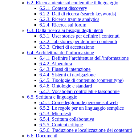
6.2. Ricerca utente sui contenuti e il linguaggio
6.2.1. Content discovery
6.2.2. Dati di ricerca (search keywords)
6.2.3. Ricerca tramite analytics
6.2.4. Ricerca sui forum
6.3. Dalla ricerca ai bisogni degli utenti
6.3.1. User stories per definire i contenuti
6.3.2. Job stories per definire i contenuti
6.3.3. Criteri di accettazione
6.4. Architettura dell’informazione
6.4.1. Definire l’architettura dell’informazione
6.4.2. Alberatura
6.4.3. Flussi di interazione
6.4.4. Sistemi di navigazione
6.4.5. Tipologie di contenuto (content type)
6.4.6. Ontologie e standard
6.4.7. Vocabolari controllati e tassonomie
6.5. Scrittura e linguaggio
6.5.1. Come leggono le persone sul web
6.5.2. Le regole per un linguaggio semplice
6.5.3. Microtesti
6.5.4. Scrittura collaborativa
6.5.5. Content critique
6.5.6. Traduzione e localizzazione dei contenuti
6.6. Documenti