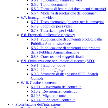
6.6.1. I documenti vanno sul web
6.6.2. Tipi di documenti
6.6.3. Formato di lettura dei documenti elettronici
6.6.4. Modalità di produzione dei documenti
6.7. Immagini e video
6.7.1. Testo alternativo (alt text) per le immagini
6.7.2. Sottotitoli per i video
6.7.3. Trascrizioni per i video
6.8. Proprietà intellettuale e privacy
6.8.1. Pubblicazione di contenuti prodotti dalla
Pubblica Amministrazione
6.8.2. Pubblicazione di contenuti non prodotti
dalla Pubblica Amministrazione
6.8.3. Consenso dei soggetti ritratti
6.9. Ottimizzazione per i motori di ricerca (SEO)
6.9.1. I fattori
on-page
6.9.2. I fattori
off-page
6.9.3. Strumenti di diagnostica SEO: Search
Console
6.10. Gestire i contenuti
6.10.1. L’inventario dei contenuti
6.10.2. Revisionare i contenuti
6.10.3. Migrare i contenuti
6.10.4. Pubblicare i contenuti
7. Progettazione dell’interazione