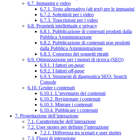
6.7. Immagini e video
6.7.1. Testo alternativo (alt text) per le immagini
6.7.2. Sottotitoli per i video
6.7.3. Trascrizioni per i video
6.8. Proprietà intellettuale e privacy
6.8.1. Pubblicazione di contenuti prodotti dalla
Pubblica Amministrazione
6.8.2. Pubblicazione di contenuti non prodotti
dalla Pubblica Amministrazione
6.8.3. Consenso dei soggetti ritratti
6.9. Ottimizzazione per i motori di ricerca (SEO)
6.9.1. I fattori
on-page
6.9.2. I fattori
off-page
6.9.3. Strumenti di diagnostica SEO: Search
Console
6.10. Gestire i contenuti
6.10.1. L’inventario dei contenuti
6.10.2. Revisionare i contenuti
6.10.3. Migrare i contenuti
6.10.4. Pubblicare i contenuti
7. Progettazione dell’interazione
7.1. Caratteristiche dell’interazione
7.2. User stories per definire l’interazione
7.2.1. Differenza tra scenari e user stories
7.3. Flussi di interazione