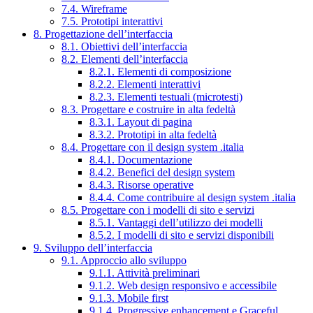
7.4. Wireframe
7.5. Prototipi interattivi
8. Progettazione dell’interfaccia
8.1. Obiettivi dell’interfaccia
8.2. Elementi dell’interfaccia
8.2.1. Elementi di composizione
8.2.2. Elementi interattivi
8.2.3. Elementi testuali (microtesti)
8.3. Progettare e costruire in alta fedeltà
8.3.1. Layout di pagina
8.3.2. Prototipi in alta fedeltà
8.4. Progettare con il design system .italia
8.4.1. Documentazione
8.4.2. Benefici del design system
8.4.3. Risorse operative
8.4.4. Come contribuire al design system .italia
8.5. Progettare con i modelli di sito e servizi
8.5.1. Vantaggi dell’utilizzo dei modelli
8.5.2. I modelli di sito e servizi disponibili
9. Sviluppo dell’interfaccia
9.1. Approccio allo sviluppo
9.1.1. Attività preliminari
9.1.2. Web design responsivo e accessibile
9.1.3. Mobile first
9.1.4. Progressive enhancement e Graceful