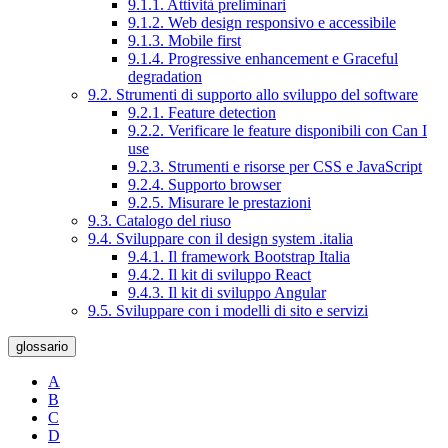
9.1.1. Attività preliminari
9.1.2. Web design responsivo e accessibile
9.1.3. Mobile first
9.1.4. Progressive enhancement e Graceful
degradation
9.2. Strumenti di supporto allo sviluppo del software
9.2.1. Feature detection
9.2.2. Verificare le feature disponibili con Can I
use
9.2.3. Strumenti e risorse per CSS e JavaScript
9.2.4. Supporto browser
9.2.5. Misurare le prestazioni
9.3. Catalogo del riuso
9.4. Sviluppare con il design system .italia
9.4.1. Il framework Bootstrap Italia
9.4.2. Il kit di sviluppo React
9.4.3. Il kit di sviluppo Angular
9.5. Sviluppare con i modelli di sito e servizi
glossario
A
B
C
D