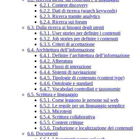
6.2.1. Content discovery
6.2.2. Dati di ricerca (search keywords)
6.2.3. Ricerca tramite analytics
6.2.4. Ricerca sui forum
6.3. Dalla ricerca ai bisogni degli utenti
6.3.1. User stories per definire i contenuti
6.3.2. Job stories per definire i contenuti
6.3.3. Criteri di accettazione
6.4. Architettura dell’informazione
6.4.1. Definire l’architettura dell’informazione
6.4.2. Alberatura
6.4.3. Flussi di interazione
6.4.4. Sistemi di navigazione
6.4.5. Tipologie di contenuto (content type)
6.4.6. Ontologie e standard
6.4.7. Vocabolari controllati e tassonomie
6.5. Scrittura e linguaggio
6.5.1. Come leggono le persone sul web
6.5.2. Le regole per un linguaggio semplice
6.5.3. Microtesti
6.5.4. Scrittura collaborativa
6.5.5. Content critique
6.5.6. Traduzione e localizzazione dei contenuti
6.6. Documenti