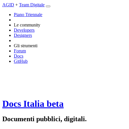
AGID
+
Team Digitale
Piano Triennale
Le community
Developers
Designers
Gli strumenti
Forum
Docs
GitHub
Docs Italia
beta
Documenti pubblici, digitali.