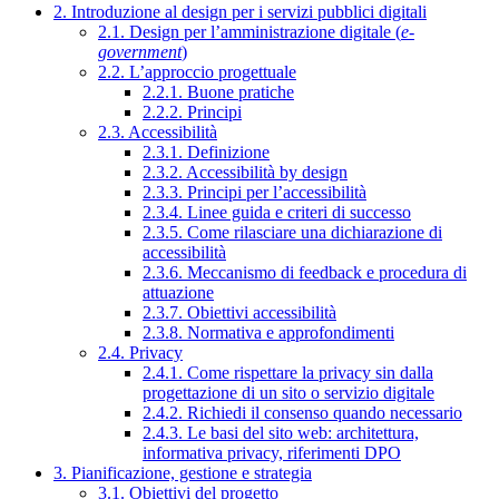
2. Introduzione al design per i servizi pubblici digitali
2.1. Design per l’amministrazione digitale (
e-
government
)
2.2. L’approccio progettuale
2.2.1. Buone pratiche
2.2.2. Principi
2.3. Accessibilità
2.3.1. Definizione
2.3.2. Accessibilità by design
2.3.3. Principi per l’accessibilità
2.3.4. Linee guida e criteri di successo
2.3.5. Come rilasciare una dichiarazione di
accessibilità
2.3.6. Meccanismo di feedback e procedura di
attuazione
2.3.7. Obiettivi accessibilità
2.3.8. Normativa e approfondimenti
2.4. Privacy
2.4.1. Come rispettare la privacy sin dalla
progettazione di un sito o servizio digitale
2.4.2. Richiedi il consenso quando necessario
2.4.3. Le basi del sito web: architettura,
informativa privacy, riferimenti DPO
3. Pianificazione, gestione e strategia
3.1. Obiettivi del progetto