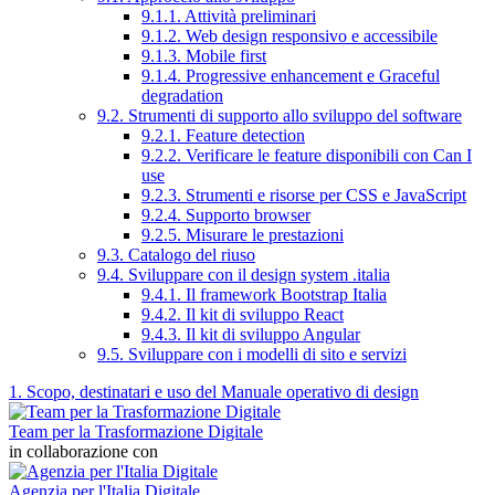
9.1.1. Attività preliminari
9.1.2. Web design responsivo e accessibile
9.1.3. Mobile first
9.1.4. Progressive enhancement e Graceful
degradation
9.2. Strumenti di supporto allo sviluppo del software
9.2.1. Feature detection
9.2.2. Verificare le feature disponibili con Can I
use
9.2.3. Strumenti e risorse per CSS e JavaScript
9.2.4. Supporto browser
9.2.5. Misurare le prestazioni
9.3. Catalogo del riuso
9.4. Sviluppare con il design system .italia
9.4.1. Il framework Bootstrap Italia
9.4.2. Il kit di sviluppo React
9.4.3. Il kit di sviluppo Angular
9.5. Sviluppare con i modelli di sito e servizi
1. Scopo, destinatari e uso del Manuale operativo di design
Team per la Trasformazione Digitale
in collaborazione con
Agenzia per l'Italia Digitale