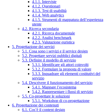
4.1.1. Interviste
4.1.2. Questionari
4.1.3. Test di usabilità
4.1.4. Web analytics
4.1.5. Strumenti di mappatura dell’esperienza
utente
4.2. Ricerca secondaria
4.2.1. Ricerca documentale
4.2.2. Analisi benchmark
4.2.3. Valutazione euristica
5. Progettazione dei servizi
5.1. Cosa sono i servizi e il service design
5.2. Progettare servizi pubblici digitali
5.3. Definire il modello di servizio
5.3.1. Identificare gli attori coinvolti
5.3.2. Formulare la proposta di valore
5.3.3. Inquadrare gli elementi costitutivi del
servizio
5.4. Descrivere il funzionamento del servizio
5.4.1. Mappare l’ecosistema
5.4.2. Rappresentare i flussi di servizio
5.5. Co-progettare le soluzioni
5.5.1. Workshop di co-progettazione
6. Progettazione dei contenuti
6.1. Cos’è il content design