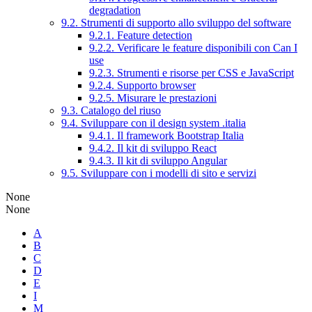
degradation
9.2. Strumenti di supporto allo sviluppo del software
9.2.1. Feature detection
9.2.2. Verificare le feature disponibili con Can I
use
9.2.3. Strumenti e risorse per CSS e JavaScript
9.2.4. Supporto browser
9.2.5. Misurare le prestazioni
9.3. Catalogo del riuso
9.4. Sviluppare con il design system .italia
9.4.1. Il framework Bootstrap Italia
9.4.2. Il kit di sviluppo React
9.4.3. Il kit di sviluppo Angular
9.5. Sviluppare con i modelli di sito e servizi
None
None
A
B
C
D
E
I
M