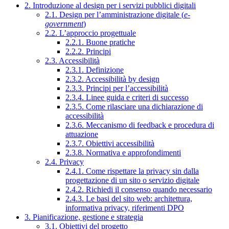
2. Introduzione al design per i servizi pubblici digitali
2.1. Design per l’amministrazione digitale (
e-
government
)
2.2. L’approccio progettuale
2.2.1. Buone pratiche
2.2.2. Principi
2.3. Accessibilità
2.3.1. Definizione
2.3.2. Accessibilità by design
2.3.3. Principi per l’accessibilità
2.3.4. Linee guida e criteri di successo
2.3.5. Come rilasciare una dichiarazione di
accessibilità
2.3.6. Meccanismo di feedback e procedura di
attuazione
2.3.7. Obiettivi accessibilità
2.3.8. Normativa e approfondimenti
2.4. Privacy
2.4.1. Come rispettare la privacy sin dalla
progettazione di un sito o servizio digitale
2.4.2. Richiedi il consenso quando necessario
2.4.3. Le basi del sito web: architettura,
informativa privacy, riferimenti DPO
3. Pianificazione, gestione e strategia
3.1. Obiettivi del progetto