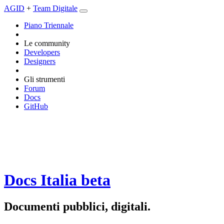
AGID
+
Team Digitale
Piano Triennale
Le community
Developers
Designers
Gli strumenti
Forum
Docs
GitHub
Docs Italia
beta
Documenti pubblici, digitali.