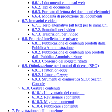
6.6.1. I documenti vanno sul web
6.6.2. Tipi di documenti
6.6.3. Formato di lettura dei documenti elettronici
6.6.4. Modalità di produzione dei documenti
6.7. Immagini e video
6.7.1. Testo alternativo (alt text) per le immagini
6.7.2. Sottotitoli per i video
6.7.3. Trascrizioni per i video
6.8. Proprietà intellettuale e privacy
6.8.1. Pubblicazione di contenuti prodotti dalla
Pubblica Amministrazione
6.8.2. Pubblicazione di contenuti non prodotti
dalla Pubblica Amministrazione
6.8.3. Consenso dei soggetti ritratti
6.9. Ottimizzazione per i motori di ricerca (SEO)
6.9.1. I fattori
on-page
6.9.2. I fattori
off-page
6.9.3. Strumenti di diagnostica SEO: Search
Console
6.10. Gestire i contenuti
6.10.1. L’inventario dei contenuti
6.10.2. Revisionare i contenuti
6.10.3. Migrare i contenuti
6.10.4. Pubblicare i contenuti
7. Progettazione dell’interazione