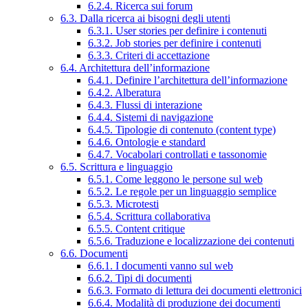
6.2.4. Ricerca sui forum
6.3. Dalla ricerca ai bisogni degli utenti
6.3.1. User stories per definire i contenuti
6.3.2. Job stories per definire i contenuti
6.3.3. Criteri di accettazione
6.4. Architettura dell’informazione
6.4.1. Definire l’architettura dell’informazione
6.4.2. Alberatura
6.4.3. Flussi di interazione
6.4.4. Sistemi di navigazione
6.4.5. Tipologie di contenuto (content type)
6.4.6. Ontologie e standard
6.4.7. Vocabolari controllati e tassonomie
6.5. Scrittura e linguaggio
6.5.1. Come leggono le persone sul web
6.5.2. Le regole per un linguaggio semplice
6.5.3. Microtesti
6.5.4. Scrittura collaborativa
6.5.5. Content critique
6.5.6. Traduzione e localizzazione dei contenuti
6.6. Documenti
6.6.1. I documenti vanno sul web
6.6.2. Tipi di documenti
6.6.3. Formato di lettura dei documenti elettronici
6.6.4. Modalità di produzione dei documenti