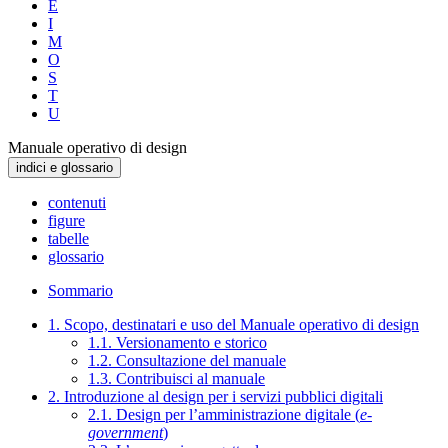
E
I
M
O
S
T
U
Manuale operativo di design
indici e glossario
contenuti
figure
tabelle
glossario
Sommario
1. Scopo, destinatari e uso del Manuale operativo di design
1.1. Versionamento e storico
1.2. Consultazione del manuale
1.3. Contribuisci al manuale
2. Introduzione al design per i servizi pubblici digitali
2.1. Design per l’amministrazione digitale (
e-
government
)