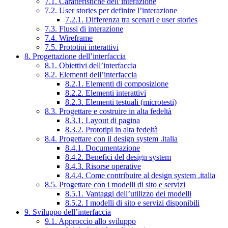
7.1. Caratteristiche dell’interazione
7.2. User stories per definire l’interazione
7.2.1. Differenza tra scenari e user stories
7.3. Flussi di interazione
7.4. Wireframe
7.5. Prototipi interattivi
8. Progettazione dell’interfaccia
8.1. Obiettivi dell’interfaccia
8.2. Elementi dell’interfaccia
8.2.1. Elementi di composizione
8.2.2. Elementi interattivi
8.2.3. Elementi testuali (microtesti)
8.3. Progettare e costruire in alta fedeltà
8.3.1. Layout di pagina
8.3.2. Prototipi in alta fedeltà
8.4. Progettare con il design system .italia
8.4.1. Documentazione
8.4.2. Benefici del design system
8.4.3. Risorse operative
8.4.4. Come contribuire al design system .italia
8.5. Progettare con i modelli di sito e servizi
8.5.1. Vantaggi dell’utilizzo dei modelli
8.5.2. I modelli di sito e servizi disponibili
9. Sviluppo dell’interfaccia
9.1. Approccio allo sviluppo