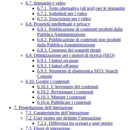
6.7. Immagini e video
6.7.1. Testo alternativo (alt text) per le immagini
6.7.2. Sottotitoli per i video
6.7.3. Trascrizioni per i video
6.8. Proprietà intellettuale e privacy
6.8.1. Pubblicazione di contenuti prodotti dalla
Pubblica Amministrazione
6.8.2. Pubblicazione di contenuti non prodotti
dalla Pubblica Amministrazione
6.8.3. Consenso dei soggetti ritratti
6.9. Ottimizzazione per i motori di ricerca (SEO)
6.9.1. I fattori
on-page
6.9.2. I fattori
off-page
6.9.3. Strumenti di diagnostica SEO: Search
Console
6.10. Gestire i contenuti
6.10.1. L’inventario dei contenuti
6.10.2. Revisionare i contenuti
6.10.3. Migrare i contenuti
6.10.4. Pubblicare i contenuti
7. Progettazione dell’interazione
7.1. Caratteristiche dell’interazione
7.2. User stories per definire l’interazione
7.2.1. Differenza tra scenari e user stories
7.3. Flussi di interazione