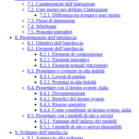
7.1. Caratteristiche dell’interazione
7.2. User stories per definire l’interazione
7.2.1. Differenza tra scenari e user stories
7.3. Flussi di interazione
7.4. Wireframe
7.5. Prototipi interattivi
8. Progettazione dell’interfaccia
8.1. Obiettivi dell’interfaccia
8.2. Elementi dell’interfaccia
8.2.1. Elementi di composizione
8.2.2. Elementi interattivi
8.2.3. Elementi testuali (microtesti)
8.3. Progettare e costruire in alta fedeltà
8.3.1. Layout di pagina
8.3.2. Prototipi in alta fedeltà
8.4. Progettare con il design system .italia
8.4.1. Documentazione
8.4.2. Benefici del design system
8.4.3. Risorse operative
8.4.4. Come contribuire al design system .italia
8.5. Progettare con i modelli di sito e servizi
8.5.1. Vantaggi dell’utilizzo dei modelli
8.5.2. I modelli di sito e servizi disponibili
9. Sviluppo dell’interfaccia
9.1. Approccio allo sviluppo