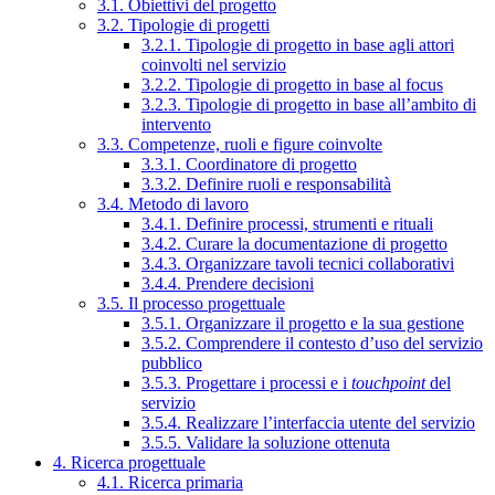
3.1. Obiettivi del progetto
3.2. Tipologie di progetti
3.2.1. Tipologie di progetto in base agli attori
coinvolti nel servizio
3.2.2. Tipologie di progetto in base al focus
3.2.3. Tipologie di progetto in base all’ambito di
intervento
3.3. Competenze, ruoli e figure coinvolte
3.3.1. Coordinatore di progetto
3.3.2. Definire ruoli e responsabilità
3.4. Metodo di lavoro
3.4.1. Definire processi, strumenti e rituali
3.4.2. Curare la documentazione di progetto
3.4.3. Organizzare tavoli tecnici collaborativi
3.4.4. Prendere decisioni
3.5. Il processo progettuale
3.5.1. Organizzare il progetto e la sua gestione
3.5.2. Comprendere il contesto d’uso del servizio
pubblico
3.5.3. Progettare i processi e i
touchpoint
del
servizio
3.5.4. Realizzare l’interfaccia utente del servizio
3.5.5. Validare la soluzione ottenuta
4. Ricerca progettuale
4.1. Ricerca primaria