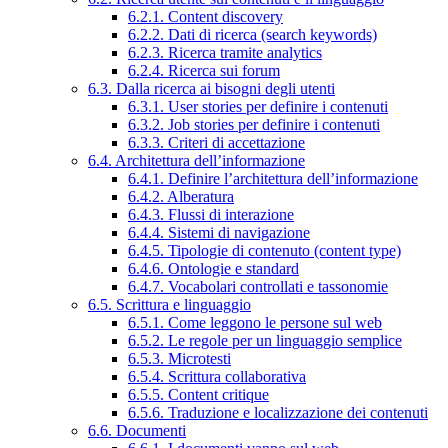
6.2.1. Content discovery
6.2.2. Dati di ricerca (search keywords)
6.2.3. Ricerca tramite analytics
6.2.4. Ricerca sui forum
6.3. Dalla ricerca ai bisogni degli utenti
6.3.1. User stories per definire i contenuti
6.3.2. Job stories per definire i contenuti
6.3.3. Criteri di accettazione
6.4. Architettura dell’informazione
6.4.1. Definire l’architettura dell’informazione
6.4.2. Alberatura
6.4.3. Flussi di interazione
6.4.4. Sistemi di navigazione
6.4.5. Tipologie di contenuto (content type)
6.4.6. Ontologie e standard
6.4.7. Vocabolari controllati e tassonomie
6.5. Scrittura e linguaggio
6.5.1. Come leggono le persone sul web
6.5.2. Le regole per un linguaggio semplice
6.5.3. Microtesti
6.5.4. Scrittura collaborativa
6.5.5. Content critique
6.5.6. Traduzione e localizzazione dei contenuti
6.6. Documenti