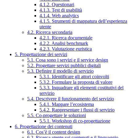
4.1.2. Questionari
4.1.3. Test di usabilità
4.1.4. Web analytics
4.1.5. Strumenti di mappatura dell’esperienza
utente
4.2. Ricerca secondaria
4.2.1. Ricerca documentale
4.2.2. Analisi benchmark
4.2.3. Valutazione euristica
5. Progettazione dei servizi
5.1. Cosa sono i servizi e il service design
5.2. Progettare servizi pubblici digitali
5.3. Definire il modello di servizio
5.3.1. Identificare gli attori coinvolti
5.3.2. Formulare la proposta di valore
5.3.3. Inquadrare gli elementi costitutivi del
servizio
5.4. Descrivere il funzionamento del servizio
5.4.1. Mappare l’ecosistema
5.4.2. Rappresentare i flussi di servizio
5.5. Co-progettare le soluzioni
5.5.1. Workshop di co-progettazione
6. Progettazione dei contenuti
6.1. Cos’è il content design
6.2. Ricerca utente sui contenuti e il linguaggio