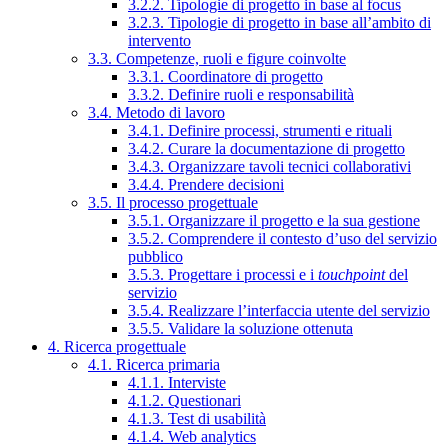
3.2.2. Tipologie di progetto in base al focus
3.2.3. Tipologie di progetto in base all’ambito di
intervento
3.3. Competenze, ruoli e figure coinvolte
3.3.1. Coordinatore di progetto
3.3.2. Definire ruoli e responsabilità
3.4. Metodo di lavoro
3.4.1. Definire processi, strumenti e rituali
3.4.2. Curare la documentazione di progetto
3.4.3. Organizzare tavoli tecnici collaborativi
3.4.4. Prendere decisioni
3.5. Il processo progettuale
3.5.1. Organizzare il progetto e la sua gestione
3.5.2. Comprendere il contesto d’uso del servizio
pubblico
3.5.3. Progettare i processi e i
touchpoint
del
servizio
3.5.4. Realizzare l’interfaccia utente del servizio
3.5.5. Validare la soluzione ottenuta
4. Ricerca progettuale
4.1. Ricerca primaria
4.1.1. Interviste
4.1.2. Questionari
4.1.3. Test di usabilità
4.1.4. Web analytics