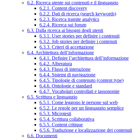
6.2. Ricerca utente sui contenuti e il linguaggio
6.2.1. Content discovery
6.2.2. Dati di ricerca (search keywords)
6.2.3. Ricerca tramite analytics
6.2.4. Ricerca sui forum
6.3. Dalla ricerca ai bisogni degli utenti
6.3.1. User stories per definire i contenuti
6.3.2. Job stories per definire i contenuti
6.3.3. Criteri di accettazione
6.4. Architettura dell’informazione
6.4.1. Definire l’architettura dell’informazione
6.4.2. Alberatura
6.4.3. Flussi di interazione
6.4.4. Sistemi di navigazione
6.4.5. Tipologie di contenuto (content type)
6.4.6. Ontologie e standard
6.4.7. Vocabolari controllati e tassonomie
6.5. Scrittura e linguaggio
6.5.1. Come leggono le persone sul web
6.5.2. Le regole per un linguaggio semplice
6.5.3. Microtesti
6.5.4. Scrittura collaborativa
6.5.5. Content critique
6.5.6. Traduzione e localizzazione dei contenuti
6.6. Documenti