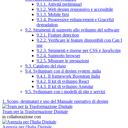
9.1.1. Attività preliminari
9.1.2. Web design responsivo e accessibile
9.1.3. Mobile first
9.1.4. Progressive enhancement e Graceful
degradation
9.2. Strumenti di supporto allo sviluppo del software
9.2.1. Feature detection
9.2.2. Verificare le feature disponibili con Can I
use
9.2.3. Strumenti e risorse per CSS e JavaScript
9.2.4. Supporto browser
9.2.5. Misurare le prestazioni
9.3. Catalogo del riuso
9.4. Sviluppare con il design system .italia
9.4.1. Il framework Bootstrap Italia
9.4.2. Il kit di sviluppo React
9.4.3. Il kit di sviluppo Angular
9.5. Sviluppare con i modelli di sito e servizi
1. Scopo, destinatari e uso del Manuale operativo di design
Team per la Trasformazione Digitale
in collaborazione con
Agenzia per l'Italia Digitale