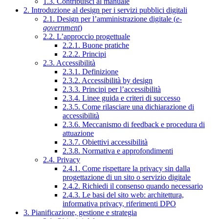
1.3. Contribuisci al manuale
2. Introduzione al design per i servizi pubblici digitali
2.1. Design per l’amministrazione digitale (
e-
government
)
2.2. L’approccio progettuale
2.2.1. Buone pratiche
2.2.2. Principi
2.3. Accessibilità
2.3.1. Definizione
2.3.2. Accessibilità by design
2.3.3. Principi per l’accessibilità
2.3.4. Linee guida e criteri di successo
2.3.5. Come rilasciare una dichiarazione di
accessibilità
2.3.6. Meccanismo di feedback e procedura di
attuazione
2.3.7. Obiettivi accessibilità
2.3.8. Normativa e approfondimenti
2.4. Privacy
2.4.1. Come rispettare la privacy sin dalla
progettazione di un sito o servizio digitale
2.4.2. Richiedi il consenso quando necessario
2.4.3. Le basi del sito web: architettura,
informativa privacy, riferimenti DPO
3. Pianificazione, gestione e strategia