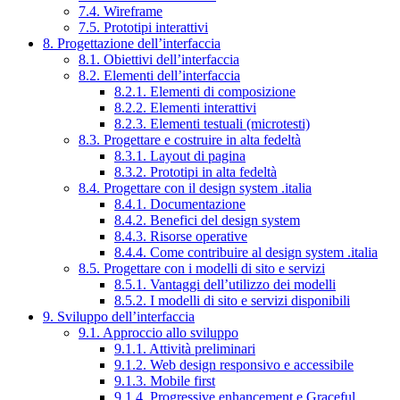
7.4. Wireframe
7.5. Prototipi interattivi
8. Progettazione dell’interfaccia
8.1. Obiettivi dell’interfaccia
8.2. Elementi dell’interfaccia
8.2.1. Elementi di composizione
8.2.2. Elementi interattivi
8.2.3. Elementi testuali (microtesti)
8.3. Progettare e costruire in alta fedeltà
8.3.1. Layout di pagina
8.3.2. Prototipi in alta fedeltà
8.4. Progettare con il design system .italia
8.4.1. Documentazione
8.4.2. Benefici del design system
8.4.3. Risorse operative
8.4.4. Come contribuire al design system .italia
8.5. Progettare con i modelli di sito e servizi
8.5.1. Vantaggi dell’utilizzo dei modelli
8.5.2. I modelli di sito e servizi disponibili
9. Sviluppo dell’interfaccia
9.1. Approccio allo sviluppo
9.1.1. Attività preliminari
9.1.2. Web design responsivo e accessibile
9.1.3. Mobile first
9.1.4. Progressive enhancement e Graceful