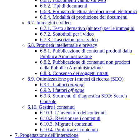
6.6.1. I documenti vanno sul web
6.6.2. Tipi di documenti
6.6.3. Formato di lettura dei documenti elettronici
6.6.4. Modalità di produzione dei documenti
6.7. Immagini e video
6.7.1. Testo alternativo (alt text) per le immagini
6.7.2. Sottotitoli per i video
6.7.3. Trascrizioni per i video
6.8. Proprietà intellettuale e privacy
6.8.1. Pubblicazione di contenuti prodotti dalla
Pubblica Amministrazione
6.8.2. Pubblicazione di contenuti non prodotti
dalla Pubblica Amministrazione
6.8.3. Consenso dei soggetti ritratti
6.9. Ottimizzazione per i motori di ricerca (SEO)
6.9.1. I fattori
on-page
6.9.2. I fattori
off-page
6.9.3. Strumenti di diagnostica SEO: Search
Console
6.10. Gestire i contenuti
6.10.1. L’inventario dei contenuti
6.10.2. Revisionare i contenuti
6.10.3. Migrare i contenuti
6.10.4. Pubblicare i contenuti
7. Progettazione dell’interazione