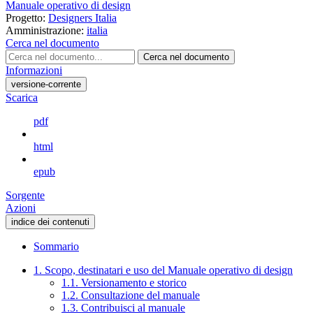
Manuale operativo di design
Progetto:
Designers Italia
Amministrazione:
italia
Cerca nel documento
Cerca nel documento
Informazioni
versione-corrente
Scarica
pdf
html
epub
Sorgente
Azioni
indice dei contenuti
Sommario
1. Scopo, destinatari e uso del Manuale operativo di design
1.1. Versionamento e storico
1.2. Consultazione del manuale
1.3. Contribuisci al manuale