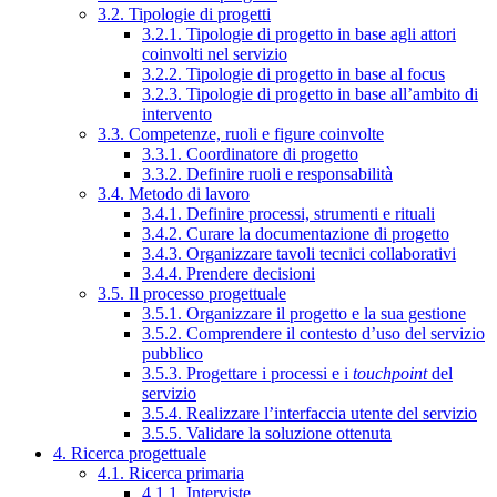
3.2. Tipologie di progetti
3.2.1. Tipologie di progetto in base agli attori
coinvolti nel servizio
3.2.2. Tipologie di progetto in base al focus
3.2.3. Tipologie di progetto in base all’ambito di
intervento
3.3. Competenze, ruoli e figure coinvolte
3.3.1. Coordinatore di progetto
3.3.2. Definire ruoli e responsabilità
3.4. Metodo di lavoro
3.4.1. Definire processi, strumenti e rituali
3.4.2. Curare la documentazione di progetto
3.4.3. Organizzare tavoli tecnici collaborativi
3.4.4. Prendere decisioni
3.5. Il processo progettuale
3.5.1. Organizzare il progetto e la sua gestione
3.5.2. Comprendere il contesto d’uso del servizio
pubblico
3.5.3. Progettare i processi e i
touchpoint
del
servizio
3.5.4. Realizzare l’interfaccia utente del servizio
3.5.5. Validare la soluzione ottenuta
4. Ricerca progettuale
4.1. Ricerca primaria
4.1.1. Interviste