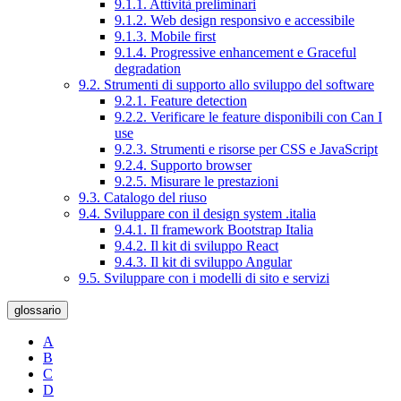
9.1.1. Attività preliminari
9.1.2. Web design responsivo e accessibile
9.1.3. Mobile first
9.1.4. Progressive enhancement e Graceful
degradation
9.2. Strumenti di supporto allo sviluppo del software
9.2.1. Feature detection
9.2.2. Verificare le feature disponibili con Can I
use
9.2.3. Strumenti e risorse per CSS e JavaScript
9.2.4. Supporto browser
9.2.5. Misurare le prestazioni
9.3. Catalogo del riuso
9.4. Sviluppare con il design system .italia
9.4.1. Il framework Bootstrap Italia
9.4.2. Il kit di sviluppo React
9.4.3. Il kit di sviluppo Angular
9.5. Sviluppare con i modelli di sito e servizi
glossario
A
B
C
D