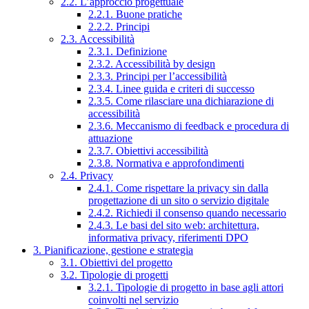
2.2. L’approccio progettuale
2.2.1. Buone pratiche
2.2.2. Principi
2.3. Accessibilità
2.3.1. Definizione
2.3.2. Accessibilità by design
2.3.3. Principi per l’accessibilità
2.3.4. Linee guida e criteri di successo
2.3.5. Come rilasciare una dichiarazione di
accessibilità
2.3.6. Meccanismo di feedback e procedura di
attuazione
2.3.7. Obiettivi accessibilità
2.3.8. Normativa e approfondimenti
2.4. Privacy
2.4.1. Come rispettare la privacy sin dalla
progettazione di un sito o servizio digitale
2.4.2. Richiedi il consenso quando necessario
2.4.3. Le basi del sito web: architettura,
informativa privacy, riferimenti DPO
3. Pianificazione, gestione e strategia
3.1. Obiettivi del progetto
3.2. Tipologie di progetti
3.2.1. Tipologie di progetto in base agli attori
coinvolti nel servizio