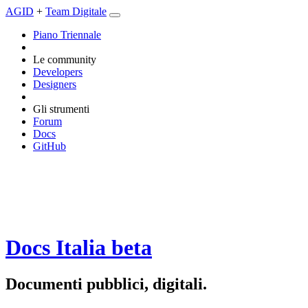
AGID
+
Team Digitale
Piano Triennale
Le community
Developers
Designers
Gli strumenti
Forum
Docs
GitHub
Docs Italia
beta
Documenti pubblici, digitali.