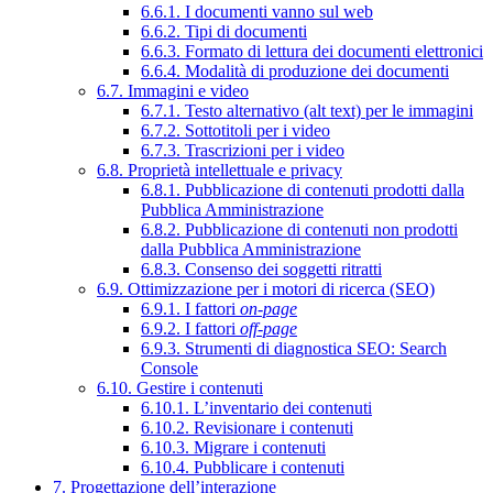
6.6.1. I documenti vanno sul web
6.6.2. Tipi di documenti
6.6.3. Formato di lettura dei documenti elettronici
6.6.4. Modalità di produzione dei documenti
6.7. Immagini e video
6.7.1. Testo alternativo (alt text) per le immagini
6.7.2. Sottotitoli per i video
6.7.3. Trascrizioni per i video
6.8. Proprietà intellettuale e privacy
6.8.1. Pubblicazione di contenuti prodotti dalla
Pubblica Amministrazione
6.8.2. Pubblicazione di contenuti non prodotti
dalla Pubblica Amministrazione
6.8.3. Consenso dei soggetti ritratti
6.9. Ottimizzazione per i motori di ricerca (SEO)
6.9.1. I fattori
on-page
6.9.2. I fattori
off-page
6.9.3. Strumenti di diagnostica SEO: Search
Console
6.10. Gestire i contenuti
6.10.1. L’inventario dei contenuti
6.10.2. Revisionare i contenuti
6.10.3. Migrare i contenuti
6.10.4. Pubblicare i contenuti
7. Progettazione dell’interazione