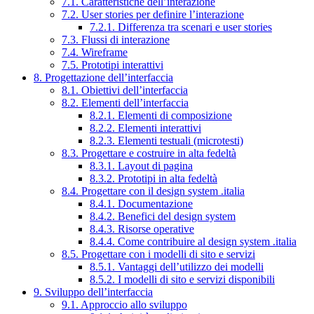
7.1. Caratteristiche dell’interazione
7.2. User stories per definire l’interazione
7.2.1. Differenza tra scenari e user stories
7.3. Flussi di interazione
7.4. Wireframe
7.5. Prototipi interattivi
8. Progettazione dell’interfaccia
8.1. Obiettivi dell’interfaccia
8.2. Elementi dell’interfaccia
8.2.1. Elementi di composizione
8.2.2. Elementi interattivi
8.2.3. Elementi testuali (microtesti)
8.3. Progettare e costruire in alta fedeltà
8.3.1. Layout di pagina
8.3.2. Prototipi in alta fedeltà
8.4. Progettare con il design system .italia
8.4.1. Documentazione
8.4.2. Benefici del design system
8.4.3. Risorse operative
8.4.4. Come contribuire al design system .italia
8.5. Progettare con i modelli di sito e servizi
8.5.1. Vantaggi dell’utilizzo dei modelli
8.5.2. I modelli di sito e servizi disponibili
9. Sviluppo dell’interfaccia
9.1. Approccio allo sviluppo