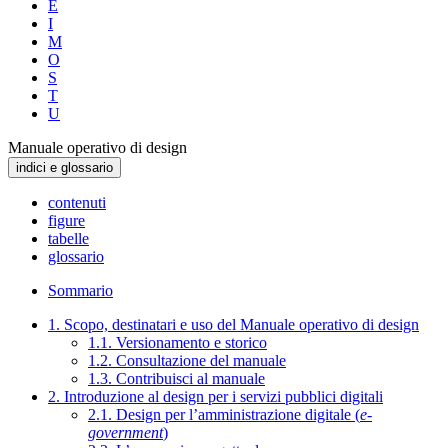
E
I
M
O
S
T
U
Manuale operativo di design
indici e glossario
contenuti
figure
tabelle
glossario
Sommario
1. Scopo, destinatari e uso del Manuale operativo di design
1.1. Versionamento e storico
1.2. Consultazione del manuale
1.3. Contribuisci al manuale
2. Introduzione al design per i servizi pubblici digitali
2.1. Design per l’amministrazione digitale (
e-
government
)