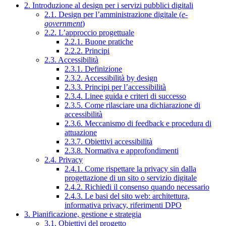
2. Introduzione al design per i servizi pubblici digitali
2.1. Design per l’amministrazione digitale (
e-
government
)
2.2. L’approccio progettuale
2.2.1. Buone pratiche
2.2.2. Principi
2.3. Accessibilità
2.3.1. Definizione
2.3.2. Accessibilità by design
2.3.3. Principi per l’accessibilità
2.3.4. Linee guida e criteri di successo
2.3.5. Come rilasciare una dichiarazione di
accessibilità
2.3.6. Meccanismo di feedback e procedura di
attuazione
2.3.7. Obiettivi accessibilità
2.3.8. Normativa e approfondimenti
2.4. Privacy
2.4.1. Come rispettare la privacy sin dalla
progettazione di un sito o servizio digitale
2.4.2. Richiedi il consenso quando necessario
2.4.3. Le basi del sito web: architettura,
informativa privacy, riferimenti DPO
3. Pianificazione, gestione e strategia
3.1. Obiettivi del progetto