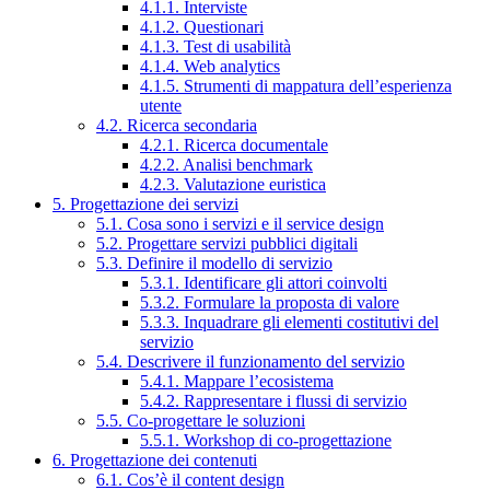
4.1.1. Interviste
4.1.2. Questionari
4.1.3. Test di usabilità
4.1.4. Web analytics
4.1.5. Strumenti di mappatura dell’esperienza
utente
4.2. Ricerca secondaria
4.2.1. Ricerca documentale
4.2.2. Analisi benchmark
4.2.3. Valutazione euristica
5. Progettazione dei servizi
5.1. Cosa sono i servizi e il service design
5.2. Progettare servizi pubblici digitali
5.3. Definire il modello di servizio
5.3.1. Identificare gli attori coinvolti
5.3.2. Formulare la proposta di valore
5.3.3. Inquadrare gli elementi costitutivi del
servizio
5.4. Descrivere il funzionamento del servizio
5.4.1. Mappare l’ecosistema
5.4.2. Rappresentare i flussi di servizio
5.5. Co-progettare le soluzioni
5.5.1. Workshop di co-progettazione
6. Progettazione dei contenuti
6.1. Cos’è il content design