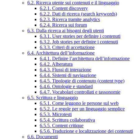
6.2. Ricerca utente sui contenuti e il linguaggio
6.2.1. Content discovery
6.2.2. Dati di ricerca (search keywords)
6.2.3. Ricerca tramite analytics
6.2.4. Ricerca sui forum
6.3. Dalla ricerca ai bisogni degli utenti
6.3.1. User stories per definire i contenuti
6.3.2. Job stories per definire i contenuti
6.3.3. Criteri di accettazione
6.4. Architettura dell’informazione
6.4.1. Definire l’architettura dell’informazione
6.4.2. Alberatura
6.4.3. Flussi di interazione
6.4.4. Sistemi di navigazione
6.4.5. Tipologie di contenuto (content type)
6.4.6. Ontologie e standard
6.4.7. Vocabolari controllati e tassonomie
6.5. Scrittura e linguaggio
6.5.1. Come leggono le persone sul web
6.5.2. Le regole per un linguaggio semplice
6.5.3. Microtesti
6.5.4. Scrittura collaborativa
6.5.5. Content critique
6.5.6. Traduzione e localizzazione dei contenuti
6.6. Documenti