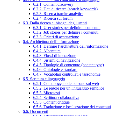
6.2.1. Content discovery
6.2.2. Dati di ricerca (search keywords)
6.2.3. Ricerca tramite analytics
6.2.4. Ricerca sui forum
6.3. Dalla ricerca ai bisogni degli utenti
6.3.1. User stories per definire i contenuti
6.3.2. Job stories per definire i contenuti
6.3.3. Criteri di accettazione
6.4. Architettura dell’informazione
6.4.1. Definire l’architettura dell’informazione
6.4.2. Alberatura
6.4.3. Flussi di interazione
6.4.4. Sistemi di navigazione
6.4.5. Tipologie di contenuto (content type)
6.4.6. Ontologie e standard
6.4.7. Vocabolari controllati e tassonomie
6.5. Scrittura e linguaggio
6.5.1. Come leggono le persone sul web
6.5.2. Le regole per un linguaggio semplice
6.5.3. Microtesti
6.5.4. Scrittura collaborativa
6.5.5. Content critique
6.5.6. Traduzione e localizzazione dei contenuti
6.6. Documenti