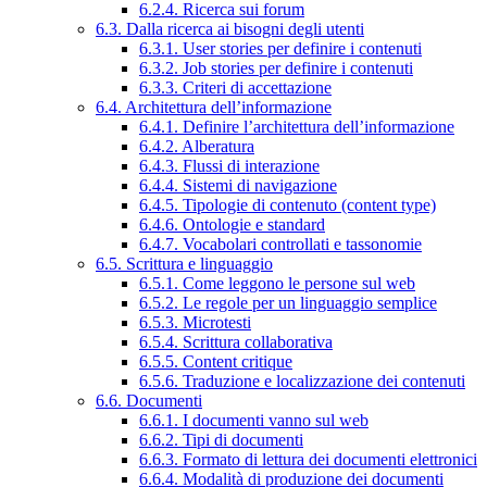
6.2.4. Ricerca sui forum
6.3. Dalla ricerca ai bisogni degli utenti
6.3.1. User stories per definire i contenuti
6.3.2. Job stories per definire i contenuti
6.3.3. Criteri di accettazione
6.4. Architettura dell’informazione
6.4.1. Definire l’architettura dell’informazione
6.4.2. Alberatura
6.4.3. Flussi di interazione
6.4.4. Sistemi di navigazione
6.4.5. Tipologie di contenuto (content type)
6.4.6. Ontologie e standard
6.4.7. Vocabolari controllati e tassonomie
6.5. Scrittura e linguaggio
6.5.1. Come leggono le persone sul web
6.5.2. Le regole per un linguaggio semplice
6.5.3. Microtesti
6.5.4. Scrittura collaborativa
6.5.5. Content critique
6.5.6. Traduzione e localizzazione dei contenuti
6.6. Documenti
6.6.1. I documenti vanno sul web
6.6.2. Tipi di documenti
6.6.3. Formato di lettura dei documenti elettronici
6.6.4. Modalità di produzione dei documenti