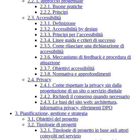
2.2. L’approccio progettuale
2.2.1. Buone pratiche
2.2.2. Principi
2.3. Accessibilità
2.3.1. Definizione
2.3.2. Accessibilità by design
2.3.3. Principi per l’accessibilità
2.3.4. Linee guida e criteri di successo
2.3.5. Come rilasciare una dichiarazione di
accessibilità
2.3.6. Meccanismo di feedback e procedura di
attuazione
2.3.7. Obiettivi accessibilità
2.3.8. Normativa e approfondimenti
2.4. Privacy
2.4.1. Come rispettare la privacy sin dalla
progettazione di un sito o servizio digitale
2.4.2. Richiedi il consenso quando necessario
2.4.3. Le basi del sito web: architettura,
informativa privacy, riferimenti DPO
3. Pianificazione, gestione e strategia
3.1. Obiettivi del progetto
3.2. Tipologie di progetti
3.2.1. Tipologie di progetto in base agli attori
coinvolti nel servizio