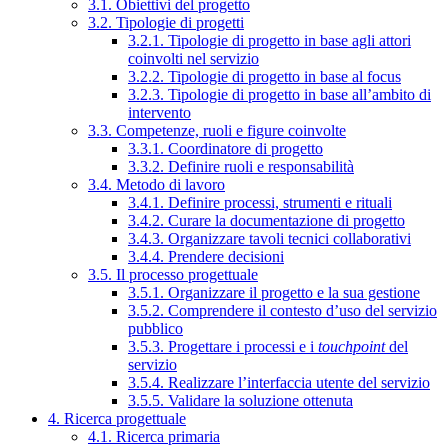
3.1. Obiettivi del progetto
3.2. Tipologie di progetti
3.2.1. Tipologie di progetto in base agli attori
coinvolti nel servizio
3.2.2. Tipologie di progetto in base al focus
3.2.3. Tipologie di progetto in base all’ambito di
intervento
3.3. Competenze, ruoli e figure coinvolte
3.3.1. Coordinatore di progetto
3.3.2. Definire ruoli e responsabilità
3.4. Metodo di lavoro
3.4.1. Definire processi, strumenti e rituali
3.4.2. Curare la documentazione di progetto
3.4.3. Organizzare tavoli tecnici collaborativi
3.4.4. Prendere decisioni
3.5. Il processo progettuale
3.5.1. Organizzare il progetto e la sua gestione
3.5.2. Comprendere il contesto d’uso del servizio
pubblico
3.5.3. Progettare i processi e i
touchpoint
del
servizio
3.5.4. Realizzare l’interfaccia utente del servizio
3.5.5. Validare la soluzione ottenuta
4. Ricerca progettuale
4.1. Ricerca primaria