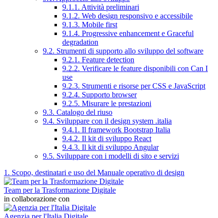
9.1.1. Attività preliminari
9.1.2. Web design responsivo e accessibile
9.1.3. Mobile first
9.1.4. Progressive enhancement e Graceful
degradation
9.2. Strumenti di supporto allo sviluppo del software
9.2.1. Feature detection
9.2.2. Verificare le feature disponibili con Can I
use
9.2.3. Strumenti e risorse per CSS e JavaScript
9.2.4. Supporto browser
9.2.5. Misurare le prestazioni
9.3. Catalogo del riuso
9.4. Sviluppare con il design system .italia
9.4.1. Il framework Bootstrap Italia
9.4.2. Il kit di sviluppo React
9.4.3. Il kit di sviluppo Angular
9.5. Sviluppare con i modelli di sito e servizi
1. Scopo, destinatari e uso del Manuale operativo di design
Team per la Trasformazione Digitale
in collaborazione con
Agenzia per l'Italia Digitale