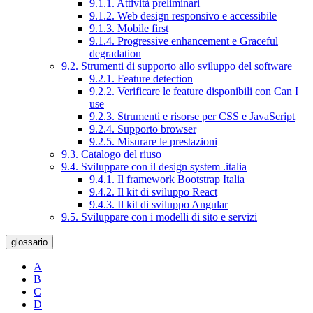
9.1.1. Attività preliminari
9.1.2. Web design responsivo e accessibile
9.1.3. Mobile first
9.1.4. Progressive enhancement e Graceful
degradation
9.2. Strumenti di supporto allo sviluppo del software
9.2.1. Feature detection
9.2.2. Verificare le feature disponibili con Can I
use
9.2.3. Strumenti e risorse per CSS e JavaScript
9.2.4. Supporto browser
9.2.5. Misurare le prestazioni
9.3. Catalogo del riuso
9.4. Sviluppare con il design system .italia
9.4.1. Il framework Bootstrap Italia
9.4.2. Il kit di sviluppo React
9.4.3. Il kit di sviluppo Angular
9.5. Sviluppare con i modelli di sito e servizi
glossario
A
B
C
D