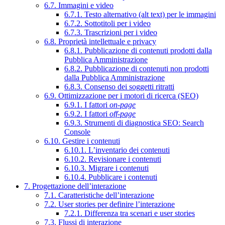
6.7. Immagini e video
6.7.1. Testo alternativo (alt text) per le immagini
6.7.2. Sottotitoli per i video
6.7.3. Trascrizioni per i video
6.8. Proprietà intellettuale e privacy
6.8.1. Pubblicazione di contenuti prodotti dalla
Pubblica Amministrazione
6.8.2. Pubblicazione di contenuti non prodotti
dalla Pubblica Amministrazione
6.8.3. Consenso dei soggetti ritratti
6.9. Ottimizzazione per i motori di ricerca (SEO)
6.9.1. I fattori
on-page
6.9.2. I fattori
off-page
6.9.3. Strumenti di diagnostica SEO: Search
Console
6.10. Gestire i contenuti
6.10.1. L’inventario dei contenuti
6.10.2. Revisionare i contenuti
6.10.3. Migrare i contenuti
6.10.4. Pubblicare i contenuti
7. Progettazione dell’interazione
7.1. Caratteristiche dell’interazione
7.2. User stories per definire l’interazione
7.2.1. Differenza tra scenari e user stories
7.3. Flussi di interazione