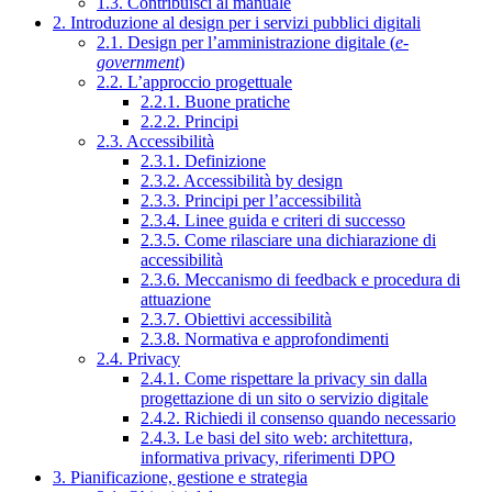
1.3. Contribuisci al manuale
2. Introduzione al design per i servizi pubblici digitali
2.1. Design per l’amministrazione digitale (
e-
government
)
2.2. L’approccio progettuale
2.2.1. Buone pratiche
2.2.2. Principi
2.3. Accessibilità
2.3.1. Definizione
2.3.2. Accessibilità by design
2.3.3. Principi per l’accessibilità
2.3.4. Linee guida e criteri di successo
2.3.5. Come rilasciare una dichiarazione di
accessibilità
2.3.6. Meccanismo di feedback e procedura di
attuazione
2.3.7. Obiettivi accessibilità
2.3.8. Normativa e approfondimenti
2.4. Privacy
2.4.1. Come rispettare la privacy sin dalla
progettazione di un sito o servizio digitale
2.4.2. Richiedi il consenso quando necessario
2.4.3. Le basi del sito web: architettura,
informativa privacy, riferimenti DPO
3. Pianificazione, gestione e strategia