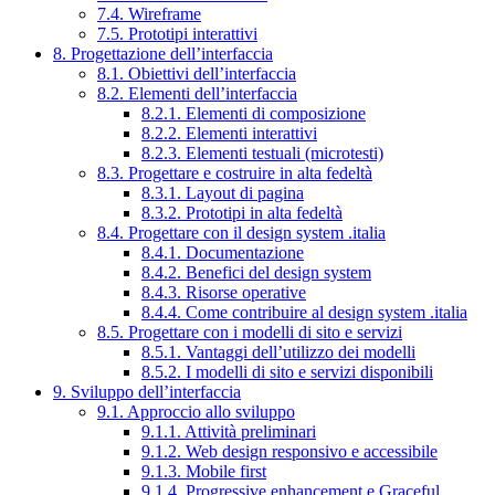
7.4. Wireframe
7.5. Prototipi interattivi
8. Progettazione dell’interfaccia
8.1. Obiettivi dell’interfaccia
8.2. Elementi dell’interfaccia
8.2.1. Elementi di composizione
8.2.2. Elementi interattivi
8.2.3. Elementi testuali (microtesti)
8.3. Progettare e costruire in alta fedeltà
8.3.1. Layout di pagina
8.3.2. Prototipi in alta fedeltà
8.4. Progettare con il design system .italia
8.4.1. Documentazione
8.4.2. Benefici del design system
8.4.3. Risorse operative
8.4.4. Come contribuire al design system .italia
8.5. Progettare con i modelli di sito e servizi
8.5.1. Vantaggi dell’utilizzo dei modelli
8.5.2. I modelli di sito e servizi disponibili
9. Sviluppo dell’interfaccia
9.1. Approccio allo sviluppo
9.1.1. Attività preliminari
9.1.2. Web design responsivo e accessibile
9.1.3. Mobile first
9.1.4. Progressive enhancement e Graceful