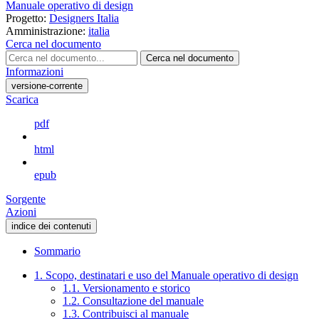
Manuale operativo di design
Progetto:
Designers Italia
Amministrazione:
italia
Cerca nel documento
Cerca nel documento
Informazioni
versione-corrente
Scarica
pdf
html
epub
Sorgente
Azioni
indice dei contenuti
Sommario
1. Scopo, destinatari e uso del Manuale operativo di design
1.1. Versionamento e storico
1.2. Consultazione del manuale
1.3. Contribuisci al manuale