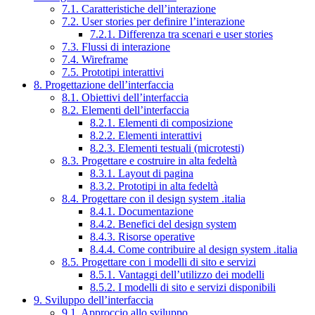
7.1. Caratteristiche dell’interazione
7.2. User stories per definire l’interazione
7.2.1. Differenza tra scenari e user stories
7.3. Flussi di interazione
7.4. Wireframe
7.5. Prototipi interattivi
8. Progettazione dell’interfaccia
8.1. Obiettivi dell’interfaccia
8.2. Elementi dell’interfaccia
8.2.1. Elementi di composizione
8.2.2. Elementi interattivi
8.2.3. Elementi testuali (microtesti)
8.3. Progettare e costruire in alta fedeltà
8.3.1. Layout di pagina
8.3.2. Prototipi in alta fedeltà
8.4. Progettare con il design system .italia
8.4.1. Documentazione
8.4.2. Benefici del design system
8.4.3. Risorse operative
8.4.4. Come contribuire al design system .italia
8.5. Progettare con i modelli di sito e servizi
8.5.1. Vantaggi dell’utilizzo dei modelli
8.5.2. I modelli di sito e servizi disponibili
9. Sviluppo dell’interfaccia
9.1. Approccio allo sviluppo