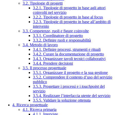
3.2. Tipologie di progetti
3.2.1. Tipologie di progetto in base agli attori
coinvolti nel servizio
3.2.2. Tipologie di progetto in base al focus
3.2.3. Tipologie di progetto in base all’ambito di
intervento
3.3. Competenze, ruoli e figure coinvolte
3.3.1. Coordinatore di progetto
3.3.2. Definire ruoli e responsabilità
3.4. Metodo di lavoro
3.4.1. Definire processi, strumenti e rituali
3.4.2. Curare la documentazione di progetto
3.4.3. Organizzare tavoli tecnici collaborativi
3.4.4. Prendere decisioni
3.5. Il processo progettuale
3.5.1. Organizzare il progetto e la sua gestione
3.5.2. Comprendere il contesto d’uso del servizio
pubblico
3.5.3. Progettare i processi e i
touchpoint
del
servizio
3.5.4. Realizzare l’interfaccia utente del servizio
3.5.5. Validare la soluzione ottenuta
4. Ricerca progettuale
4.1. Ricerca primaria
4.1.1. Interviste