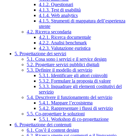
4.1.2. Questionari
4.1.3. Test di usabilità
4.1.4. Web analytics
4.1.5. Strumenti di mappatura dell’esperienza
utente
4.2. Ricerca secondaria
4.2.1. Ricerca documentale
4.2.2. Analisi benchmark
4.2.3. Valutazione euristica
5. Progettazione dei servizi
5.1. Cosa sono i servizi e il service design
5.2. Progettare servizi pubblici digitali
5.3. Definire il modello di servizio
5.3.1. Identificare gli attori coinvolti
5.3.2. Formulare la proposta di valore
5.3.3. Inquadrare gli elementi costitutivi del
servizio
5.4. Descrivere il funzionamento del servizio
5.4.1. Mappare l’ecosistema
5.4.2. Rappresentare i flussi di servizio
5.5. Co-progettare le soluzioni
5.5.1. Workshop di co-progettazione
6. Progettazione dei contenuti
6.1. Cos’è il content design
6.2. Ricerca utente sui contenuti e il linguaggio