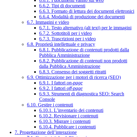
6.6.1. I documenti vanno sul web
6.6.2. Tipi di documenti
6.6.3. Formato di lettura dei documenti elettronici
6.6.4. Modalità di produzione dei documenti
6.7. Immagini e video
6.7.1. Testo alternativo (alt text) per le immagini
6.7.2. Sottotitoli per i video
6.7.3. Trascrizioni per i video
6.8. Proprietà intellettuale e privacy
6.8.1. Pubblicazione di contenuti prodotti dalla
Pubblica Amministrazione
6.8.2. Pubblicazione di contenuti non prodotti
dalla Pubblica Amministrazione
6.8.3. Consenso dei soggetti ritratti
6.9. Ottimizzazione per i motori di ricerca (SEO)
6.9.1. I fattori
on-page
6.9.2. I fattori
off-page
6.9.3. Strumenti di diagnostica SEO: Search
Console
6.10. Gestire i contenuti
6.10.1. L’inventario dei contenuti
6.10.2. Revisionare i contenuti
6.10.3. Migrare i contenuti
6.10.4. Pubblicare i contenuti
7. Progettazione dell’interazione