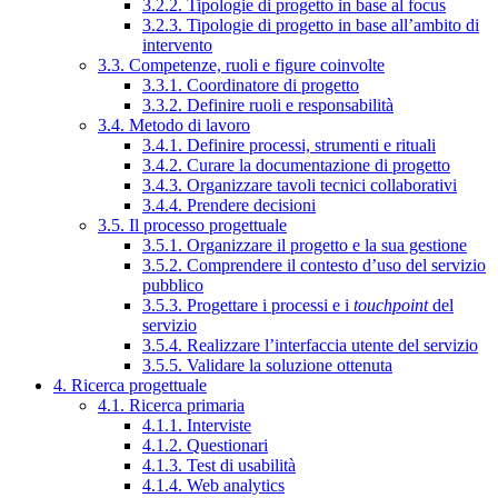
3.2.2. Tipologie di progetto in base al focus
3.2.3. Tipologie di progetto in base all’ambito di
intervento
3.3. Competenze, ruoli e figure coinvolte
3.3.1. Coordinatore di progetto
3.3.2. Definire ruoli e responsabilità
3.4. Metodo di lavoro
3.4.1. Definire processi, strumenti e rituali
3.4.2. Curare la documentazione di progetto
3.4.3. Organizzare tavoli tecnici collaborativi
3.4.4. Prendere decisioni
3.5. Il processo progettuale
3.5.1. Organizzare il progetto e la sua gestione
3.5.2. Comprendere il contesto d’uso del servizio
pubblico
3.5.3. Progettare i processi e i
touchpoint
del
servizio
3.5.4. Realizzare l’interfaccia utente del servizio
3.5.5. Validare la soluzione ottenuta
4. Ricerca progettuale
4.1. Ricerca primaria
4.1.1. Interviste
4.1.2. Questionari
4.1.3. Test di usabilità
4.1.4. Web analytics