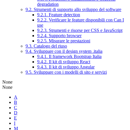
degradation
9.2. Strumenti di supporto allo sviluppo del software
9.2.1. Feature detection
9.2.2. Verificare le feature disponibili con Can I
use
9.2.3. Strumenti e risorse per CSS e JavaScript
9.2.4. Supporto browser
9.2.5. Misurare le prestazioni
9.3. Catalogo del riuso
9.4. Sviluppare con il design system .italia
9.4.1. Il framework Bootstrap Italia
9.4.2. Il kit di sviluppo React
9.4.3. Il kit di sviluppo Angular
9.5. Sviluppare con i modelli di sito e servizi
None
None
A
B
C
D
E
I
M