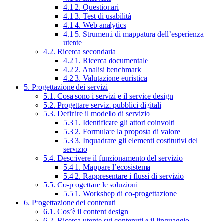
4.1.2. Questionari
4.1.3. Test di usabilità
4.1.4. Web analytics
4.1.5. Strumenti di mappatura dell’esperienza
utente
4.2. Ricerca secondaria
4.2.1. Ricerca documentale
4.2.2. Analisi benchmark
4.2.3. Valutazione euristica
5. Progettazione dei servizi
5.1. Cosa sono i servizi e il service design
5.2. Progettare servizi pubblici digitali
5.3. Definire il modello di servizio
5.3.1. Identificare gli attori coinvolti
5.3.2. Formulare la proposta di valore
5.3.3. Inquadrare gli elementi costitutivi del
servizio
5.4. Descrivere il funzionamento del servizio
5.4.1. Mappare l’ecosistema
5.4.2. Rappresentare i flussi di servizio
5.5. Co-progettare le soluzioni
5.5.1. Workshop di co-progettazione
6. Progettazione dei contenuti
6.1. Cos’è il content design
6.2. Ricerca utente sui contenuti e il linguaggio