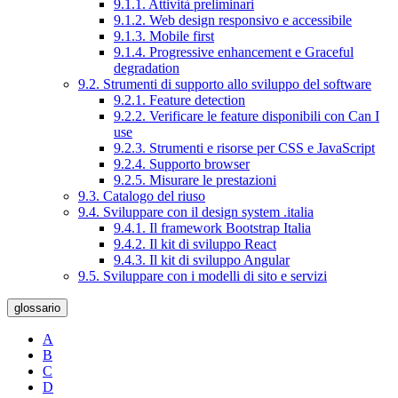
9.1.1. Attività preliminari
9.1.2. Web design responsivo e accessibile
9.1.3. Mobile first
9.1.4. Progressive enhancement e Graceful
degradation
9.2. Strumenti di supporto allo sviluppo del software
9.2.1. Feature detection
9.2.2. Verificare le feature disponibili con Can I
use
9.2.3. Strumenti e risorse per CSS e JavaScript
9.2.4. Supporto browser
9.2.5. Misurare le prestazioni
9.3. Catalogo del riuso
9.4. Sviluppare con il design system .italia
9.4.1. Il framework Bootstrap Italia
9.4.2. Il kit di sviluppo React
9.4.3. Il kit di sviluppo Angular
9.5. Sviluppare con i modelli di sito e servizi
glossario
A
B
C
D