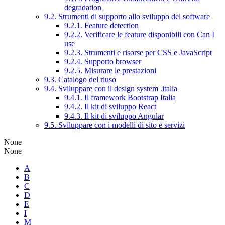
degradation
9.2. Strumenti di supporto allo sviluppo del software
9.2.1. Feature detection
9.2.2. Verificare le feature disponibili con Can I
use
9.2.3. Strumenti e risorse per CSS e JavaScript
9.2.4. Supporto browser
9.2.5. Misurare le prestazioni
9.3. Catalogo del riuso
9.4. Sviluppare con il design system .italia
9.4.1. Il framework Bootstrap Italia
9.4.2. Il kit di sviluppo React
9.4.3. Il kit di sviluppo Angular
9.5. Sviluppare con i modelli di sito e servizi
None
None
A
B
C
D
E
I
M