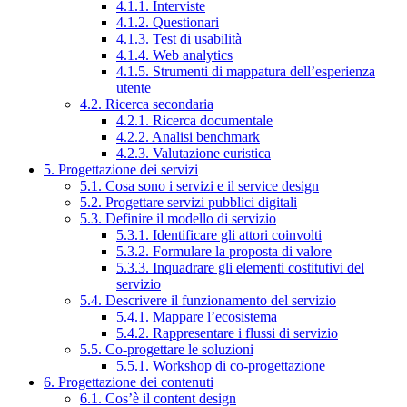
4.1.1. Interviste
4.1.2. Questionari
4.1.3. Test di usabilità
4.1.4. Web analytics
4.1.5. Strumenti di mappatura dell’esperienza
utente
4.2. Ricerca secondaria
4.2.1. Ricerca documentale
4.2.2. Analisi benchmark
4.2.3. Valutazione euristica
5. Progettazione dei servizi
5.1. Cosa sono i servizi e il service design
5.2. Progettare servizi pubblici digitali
5.3. Definire il modello di servizio
5.3.1. Identificare gli attori coinvolti
5.3.2. Formulare la proposta di valore
5.3.3. Inquadrare gli elementi costitutivi del
servizio
5.4. Descrivere il funzionamento del servizio
5.4.1. Mappare l’ecosistema
5.4.2. Rappresentare i flussi di servizio
5.5. Co-progettare le soluzioni
5.5.1. Workshop di co-progettazione
6. Progettazione dei contenuti
6.1. Cos’è il content design