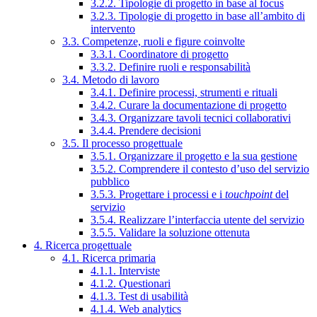
3.2.2. Tipologie di progetto in base al focus
3.2.3. Tipologie di progetto in base all’ambito di
intervento
3.3. Competenze, ruoli e figure coinvolte
3.3.1. Coordinatore di progetto
3.3.2. Definire ruoli e responsabilità
3.4. Metodo di lavoro
3.4.1. Definire processi, strumenti e rituali
3.4.2. Curare la documentazione di progetto
3.4.3. Organizzare tavoli tecnici collaborativi
3.4.4. Prendere decisioni
3.5. Il processo progettuale
3.5.1. Organizzare il progetto e la sua gestione
3.5.2. Comprendere il contesto d’uso del servizio
pubblico
3.5.3. Progettare i processi e i
touchpoint
del
servizio
3.5.4. Realizzare l’interfaccia utente del servizio
3.5.5. Validare la soluzione ottenuta
4. Ricerca progettuale
4.1. Ricerca primaria
4.1.1. Interviste
4.1.2. Questionari
4.1.3. Test di usabilità
4.1.4. Web analytics