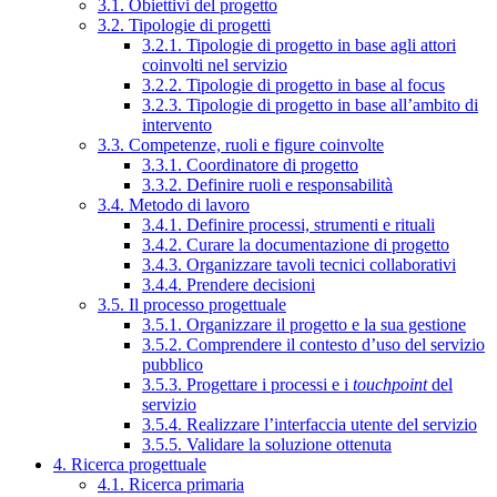
3.1. Obiettivi del progetto
3.2. Tipologie di progetti
3.2.1. Tipologie di progetto in base agli attori
coinvolti nel servizio
3.2.2. Tipologie di progetto in base al focus
3.2.3. Tipologie di progetto in base all’ambito di
intervento
3.3. Competenze, ruoli e figure coinvolte
3.3.1. Coordinatore di progetto
3.3.2. Definire ruoli e responsabilità
3.4. Metodo di lavoro
3.4.1. Definire processi, strumenti e rituali
3.4.2. Curare la documentazione di progetto
3.4.3. Organizzare tavoli tecnici collaborativi
3.4.4. Prendere decisioni
3.5. Il processo progettuale
3.5.1. Organizzare il progetto e la sua gestione
3.5.2. Comprendere il contesto d’uso del servizio
pubblico
3.5.3. Progettare i processi e i
touchpoint
del
servizio
3.5.4. Realizzare l’interfaccia utente del servizio
3.5.5. Validare la soluzione ottenuta
4. Ricerca progettuale
4.1. Ricerca primaria