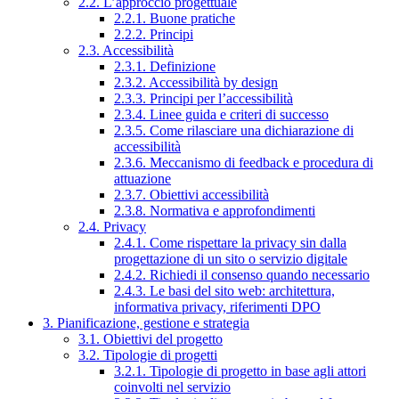
2.2. L’approccio progettuale
2.2.1. Buone pratiche
2.2.2. Principi
2.3. Accessibilità
2.3.1. Definizione
2.3.2. Accessibilità by design
2.3.3. Principi per l’accessibilità
2.3.4. Linee guida e criteri di successo
2.3.5. Come rilasciare una dichiarazione di
accessibilità
2.3.6. Meccanismo di feedback e procedura di
attuazione
2.3.7. Obiettivi accessibilità
2.3.8. Normativa e approfondimenti
2.4. Privacy
2.4.1. Come rispettare la privacy sin dalla
progettazione di un sito o servizio digitale
2.4.2. Richiedi il consenso quando necessario
2.4.3. Le basi del sito web: architettura,
informativa privacy, riferimenti DPO
3. Pianificazione, gestione e strategia
3.1. Obiettivi del progetto
3.2. Tipologie di progetti
3.2.1. Tipologie di progetto in base agli attori
coinvolti nel servizio