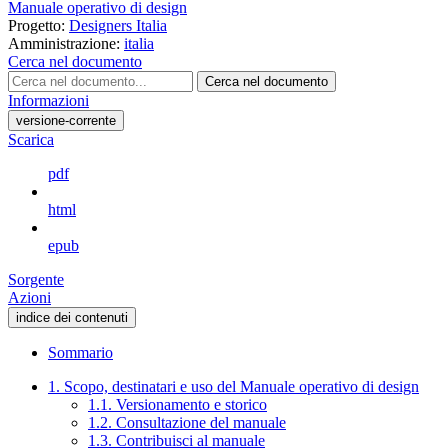
Manuale operativo di design
Progetto:
Designers Italia
Amministrazione:
italia
Cerca nel documento
Cerca nel documento
Informazioni
versione-corrente
Scarica
pdf
html
epub
Sorgente
Azioni
indice dei contenuti
Sommario
1. Scopo, destinatari e uso del Manuale operativo di design
1.1. Versionamento e storico
1.2. Consultazione del manuale
1.3. Contribuisci al manuale