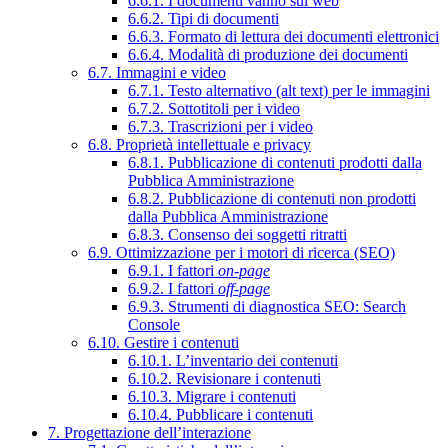
6.6.1. I documenti vanno sul web
6.6.2. Tipi di documenti
6.6.3. Formato di lettura dei documenti elettronici
6.6.4. Modalità di produzione dei documenti
6.7. Immagini e video
6.7.1. Testo alternativo (alt text) per le immagini
6.7.2. Sottotitoli per i video
6.7.3. Trascrizioni per i video
6.8. Proprietà intellettuale e privacy
6.8.1. Pubblicazione di contenuti prodotti dalla
Pubblica Amministrazione
6.8.2. Pubblicazione di contenuti non prodotti
dalla Pubblica Amministrazione
6.8.3. Consenso dei soggetti ritratti
6.9. Ottimizzazione per i motori di ricerca (SEO)
6.9.1. I fattori
on-page
6.9.2. I fattori
off-page
6.9.3. Strumenti di diagnostica SEO: Search
Console
6.10. Gestire i contenuti
6.10.1. L’inventario dei contenuti
6.10.2. Revisionare i contenuti
6.10.3. Migrare i contenuti
6.10.4. Pubblicare i contenuti
7. Progettazione dell’interazione