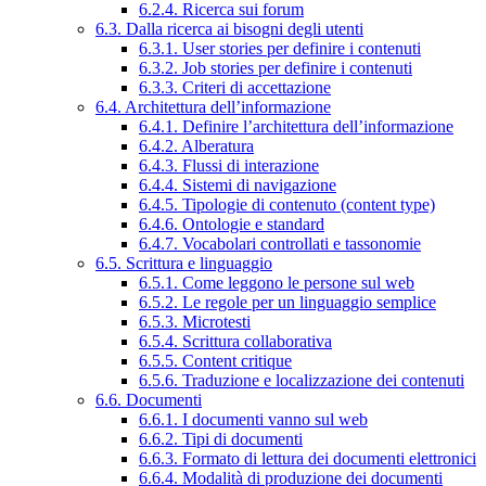
6.2.4. Ricerca sui forum
6.3. Dalla ricerca ai bisogni degli utenti
6.3.1. User stories per definire i contenuti
6.3.2. Job stories per definire i contenuti
6.3.3. Criteri di accettazione
6.4. Architettura dell’informazione
6.4.1. Definire l’architettura dell’informazione
6.4.2. Alberatura
6.4.3. Flussi di interazione
6.4.4. Sistemi di navigazione
6.4.5. Tipologie di contenuto (content type)
6.4.6. Ontologie e standard
6.4.7. Vocabolari controllati e tassonomie
6.5. Scrittura e linguaggio
6.5.1. Come leggono le persone sul web
6.5.2. Le regole per un linguaggio semplice
6.5.3. Microtesti
6.5.4. Scrittura collaborativa
6.5.5. Content critique
6.5.6. Traduzione e localizzazione dei contenuti
6.6. Documenti
6.6.1. I documenti vanno sul web
6.6.2. Tipi di documenti
6.6.3. Formato di lettura dei documenti elettronici
6.6.4. Modalità di produzione dei documenti