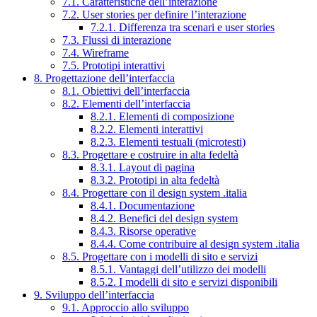
7.1. Caratteristiche dell’interazione
7.2. User stories per definire l’interazione
7.2.1. Differenza tra scenari e user stories
7.3. Flussi di interazione
7.4. Wireframe
7.5. Prototipi interattivi
8. Progettazione dell’interfaccia
8.1. Obiettivi dell’interfaccia
8.2. Elementi dell’interfaccia
8.2.1. Elementi di composizione
8.2.2. Elementi interattivi
8.2.3. Elementi testuali (microtesti)
8.3. Progettare e costruire in alta fedeltà
8.3.1. Layout di pagina
8.3.2. Prototipi in alta fedeltà
8.4. Progettare con il design system .italia
8.4.1. Documentazione
8.4.2. Benefici del design system
8.4.3. Risorse operative
8.4.4. Come contribuire al design system .italia
8.5. Progettare con i modelli di sito e servizi
8.5.1. Vantaggi dell’utilizzo dei modelli
8.5.2. I modelli di sito e servizi disponibili
9. Sviluppo dell’interfaccia
9.1. Approccio allo sviluppo