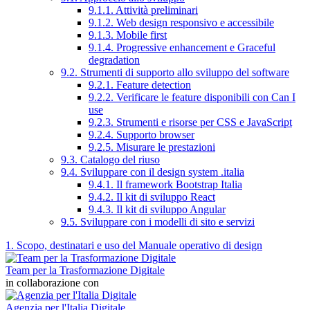
9.1.1. Attività preliminari
9.1.2. Web design responsivo e accessibile
9.1.3. Mobile first
9.1.4. Progressive enhancement e Graceful
degradation
9.2. Strumenti di supporto allo sviluppo del software
9.2.1. Feature detection
9.2.2. Verificare le feature disponibili con Can I
use
9.2.3. Strumenti e risorse per CSS e JavaScript
9.2.4. Supporto browser
9.2.5. Misurare le prestazioni
9.3. Catalogo del riuso
9.4. Sviluppare con il design system .italia
9.4.1. Il framework Bootstrap Italia
9.4.2. Il kit di sviluppo React
9.4.3. Il kit di sviluppo Angular
9.5. Sviluppare con i modelli di sito e servizi
1. Scopo, destinatari e uso del Manuale operativo di design
Team per la Trasformazione Digitale
in collaborazione con
Agenzia per l'Italia Digitale