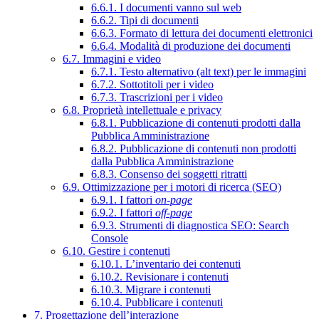
6.6.1. I documenti vanno sul web
6.6.2. Tipi di documenti
6.6.3. Formato di lettura dei documenti elettronici
6.6.4. Modalità di produzione dei documenti
6.7. Immagini e video
6.7.1. Testo alternativo (alt text) per le immagini
6.7.2. Sottotitoli per i video
6.7.3. Trascrizioni per i video
6.8. Proprietà intellettuale e privacy
6.8.1. Pubblicazione di contenuti prodotti dalla
Pubblica Amministrazione
6.8.2. Pubblicazione di contenuti non prodotti
dalla Pubblica Amministrazione
6.8.3. Consenso dei soggetti ritratti
6.9. Ottimizzazione per i motori di ricerca (SEO)
6.9.1. I fattori
on-page
6.9.2. I fattori
off-page
6.9.3. Strumenti di diagnostica SEO: Search
Console
6.10. Gestire i contenuti
6.10.1. L’inventario dei contenuti
6.10.2. Revisionare i contenuti
6.10.3. Migrare i contenuti
6.10.4. Pubblicare i contenuti
7. Progettazione dell’interazione