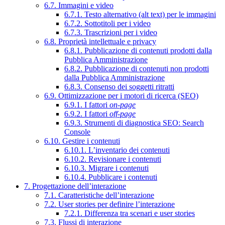
6.7. Immagini e video
6.7.1. Testo alternativo (alt text) per le immagini
6.7.2. Sottotitoli per i video
6.7.3. Trascrizioni per i video
6.8. Proprietà intellettuale e privacy
6.8.1. Pubblicazione di contenuti prodotti dalla
Pubblica Amministrazione
6.8.2. Pubblicazione di contenuti non prodotti
dalla Pubblica Amministrazione
6.8.3. Consenso dei soggetti ritratti
6.9. Ottimizzazione per i motori di ricerca (SEO)
6.9.1. I fattori
on-page
6.9.2. I fattori
off-page
6.9.3. Strumenti di diagnostica SEO: Search
Console
6.10. Gestire i contenuti
6.10.1. L’inventario dei contenuti
6.10.2. Revisionare i contenuti
6.10.3. Migrare i contenuti
6.10.4. Pubblicare i contenuti
7. Progettazione dell’interazione
7.1. Caratteristiche dell’interazione
7.2. User stories per definire l’interazione
7.2.1. Differenza tra scenari e user stories
7.3. Flussi di interazione