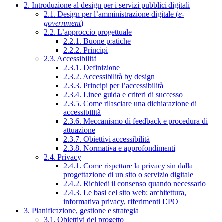
2. Introduzione al design per i servizi pubblici digitali
2.1. Design per l’amministrazione digitale (
e-
government
)
2.2. L’approccio progettuale
2.2.1. Buone pratiche
2.2.2. Principi
2.3. Accessibilità
2.3.1. Definizione
2.3.2. Accessibilità by design
2.3.3. Principi per l’accessibilità
2.3.4. Linee guida e criteri di successo
2.3.5. Come rilasciare una dichiarazione di
accessibilità
2.3.6. Meccanismo di feedback e procedura di
attuazione
2.3.7. Obiettivi accessibilità
2.3.8. Normativa e approfondimenti
2.4. Privacy
2.4.1. Come rispettare la privacy sin dalla
progettazione di un sito o servizio digitale
2.4.2. Richiedi il consenso quando necessario
2.4.3. Le basi del sito web: architettura,
informativa privacy, riferimenti DPO
3. Pianificazione, gestione e strategia
3.1. Obiettivi del progetto