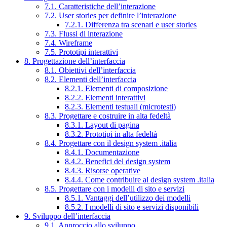
7.1. Caratteristiche dell’interazione
7.2. User stories per definire l’interazione
7.2.1. Differenza tra scenari e user stories
7.3. Flussi di interazione
7.4. Wireframe
7.5. Prototipi interattivi
8. Progettazione dell’interfaccia
8.1. Obiettivi dell’interfaccia
8.2. Elementi dell’interfaccia
8.2.1. Elementi di composizione
8.2.2. Elementi interattivi
8.2.3. Elementi testuali (microtesti)
8.3. Progettare e costruire in alta fedeltà
8.3.1. Layout di pagina
8.3.2. Prototipi in alta fedeltà
8.4. Progettare con il design system .italia
8.4.1. Documentazione
8.4.2. Benefici del design system
8.4.3. Risorse operative
8.4.4. Come contribuire al design system .italia
8.5. Progettare con i modelli di sito e servizi
8.5.1. Vantaggi dell’utilizzo dei modelli
8.5.2. I modelli di sito e servizi disponibili
9. Sviluppo dell’interfaccia
9.1. Approccio allo sviluppo