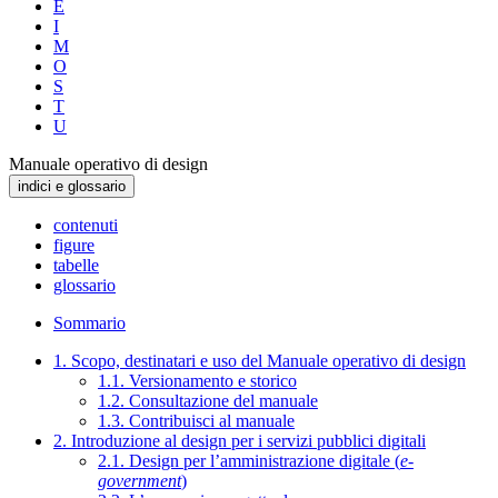
E
I
M
O
S
T
U
Manuale operativo di design
indici e glossario
contenuti
figure
tabelle
glossario
Sommario
1. Scopo, destinatari e uso del Manuale operativo di design
1.1. Versionamento e storico
1.2. Consultazione del manuale
1.3. Contribuisci al manuale
2. Introduzione al design per i servizi pubblici digitali
2.1. Design per l’amministrazione digitale (
e-
government
)