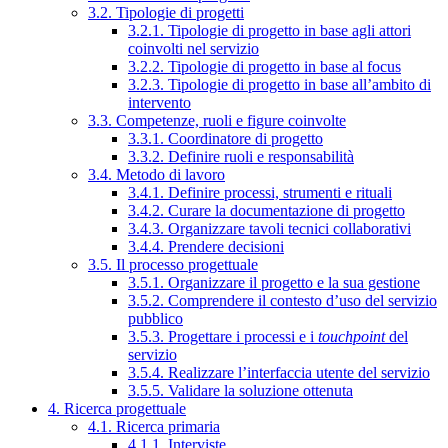
3.2. Tipologie di progetti
3.2.1. Tipologie di progetto in base agli attori
coinvolti nel servizio
3.2.2. Tipologie di progetto in base al focus
3.2.3. Tipologie di progetto in base all’ambito di
intervento
3.3. Competenze, ruoli e figure coinvolte
3.3.1. Coordinatore di progetto
3.3.2. Definire ruoli e responsabilità
3.4. Metodo di lavoro
3.4.1. Definire processi, strumenti e rituali
3.4.2. Curare la documentazione di progetto
3.4.3. Organizzare tavoli tecnici collaborativi
3.4.4. Prendere decisioni
3.5. Il processo progettuale
3.5.1. Organizzare il progetto e la sua gestione
3.5.2. Comprendere il contesto d’uso del servizio
pubblico
3.5.3. Progettare i processi e i
touchpoint
del
servizio
3.5.4. Realizzare l’interfaccia utente del servizio
3.5.5. Validare la soluzione ottenuta
4. Ricerca progettuale
4.1. Ricerca primaria
4.1.1. Interviste