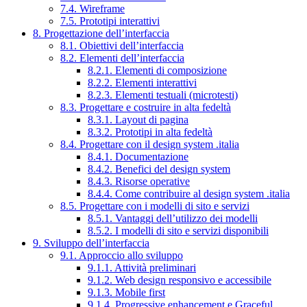
7.4. Wireframe
7.5. Prototipi interattivi
8. Progettazione dell’interfaccia
8.1. Obiettivi dell’interfaccia
8.2. Elementi dell’interfaccia
8.2.1. Elementi di composizione
8.2.2. Elementi interattivi
8.2.3. Elementi testuali (microtesti)
8.3. Progettare e costruire in alta fedeltà
8.3.1. Layout di pagina
8.3.2. Prototipi in alta fedeltà
8.4. Progettare con il design system .italia
8.4.1. Documentazione
8.4.2. Benefici del design system
8.4.3. Risorse operative
8.4.4. Come contribuire al design system .italia
8.5. Progettare con i modelli di sito e servizi
8.5.1. Vantaggi dell’utilizzo dei modelli
8.5.2. I modelli di sito e servizi disponibili
9. Sviluppo dell’interfaccia
9.1. Approccio allo sviluppo
9.1.1. Attività preliminari
9.1.2. Web design responsivo e accessibile
9.1.3. Mobile first
9.1.4. Progressive enhancement e Graceful