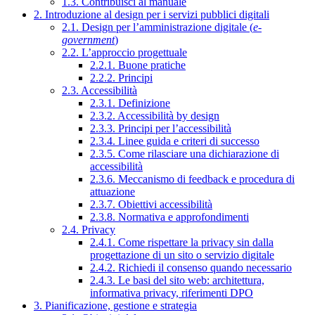
1.3. Contribuisci al manuale
2. Introduzione al design per i servizi pubblici digitali
2.1. Design per l’amministrazione digitale (
e-
government
)
2.2. L’approccio progettuale
2.2.1. Buone pratiche
2.2.2. Principi
2.3. Accessibilità
2.3.1. Definizione
2.3.2. Accessibilità by design
2.3.3. Principi per l’accessibilità
2.3.4. Linee guida e criteri di successo
2.3.5. Come rilasciare una dichiarazione di
accessibilità
2.3.6. Meccanismo di feedback e procedura di
attuazione
2.3.7. Obiettivi accessibilità
2.3.8. Normativa e approfondimenti
2.4. Privacy
2.4.1. Come rispettare la privacy sin dalla
progettazione di un sito o servizio digitale
2.4.2. Richiedi il consenso quando necessario
2.4.3. Le basi del sito web: architettura,
informativa privacy, riferimenti DPO
3. Pianificazione, gestione e strategia