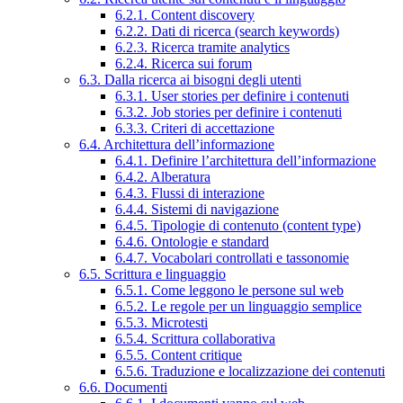
6.2.1. Content discovery
6.2.2. Dati di ricerca (search keywords)
6.2.3. Ricerca tramite analytics
6.2.4. Ricerca sui forum
6.3. Dalla ricerca ai bisogni degli utenti
6.3.1. User stories per definire i contenuti
6.3.2. Job stories per definire i contenuti
6.3.3. Criteri di accettazione
6.4. Architettura dell’informazione
6.4.1. Definire l’architettura dell’informazione
6.4.2. Alberatura
6.4.3. Flussi di interazione
6.4.4. Sistemi di navigazione
6.4.5. Tipologie di contenuto (content type)
6.4.6. Ontologie e standard
6.4.7. Vocabolari controllati e tassonomie
6.5. Scrittura e linguaggio
6.5.1. Come leggono le persone sul web
6.5.2. Le regole per un linguaggio semplice
6.5.3. Microtesti
6.5.4. Scrittura collaborativa
6.5.5. Content critique
6.5.6. Traduzione e localizzazione dei contenuti
6.6. Documenti