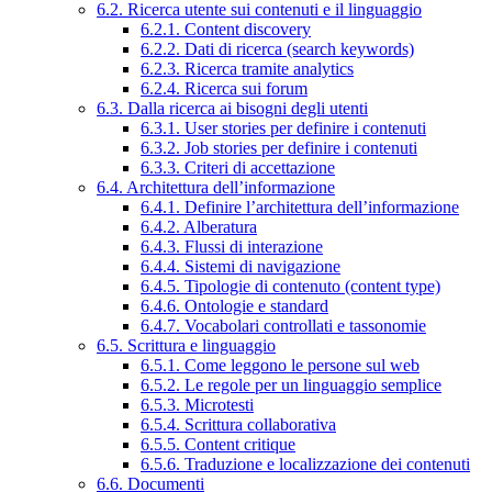
6.2. Ricerca utente sui contenuti e il linguaggio
6.2.1. Content discovery
6.2.2. Dati di ricerca (search keywords)
6.2.3. Ricerca tramite analytics
6.2.4. Ricerca sui forum
6.3. Dalla ricerca ai bisogni degli utenti
6.3.1. User stories per definire i contenuti
6.3.2. Job stories per definire i contenuti
6.3.3. Criteri di accettazione
6.4. Architettura dell’informazione
6.4.1. Definire l’architettura dell’informazione
6.4.2. Alberatura
6.4.3. Flussi di interazione
6.4.4. Sistemi di navigazione
6.4.5. Tipologie di contenuto (content type)
6.4.6. Ontologie e standard
6.4.7. Vocabolari controllati e tassonomie
6.5. Scrittura e linguaggio
6.5.1. Come leggono le persone sul web
6.5.2. Le regole per un linguaggio semplice
6.5.3. Microtesti
6.5.4. Scrittura collaborativa
6.5.5. Content critique
6.5.6. Traduzione e localizzazione dei contenuti
6.6. Documenti