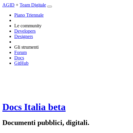
AGID
+
Team Digitale
Piano Triennale
Le community
Developers
Designers
Gli strumenti
Forum
Docs
GitHub
Docs Italia
beta
Documenti pubblici, digitali.