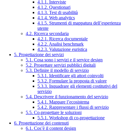
4.1.1. Interviste
4.1.2. Questionari
4.1.3. Test di usabilità
4.1.4. Web analytics
4.1.5. Strumenti di mappatura dell’esperienza
utente
4.2. Ricerca secondaria
4.2.1. Ricerca documentale
4.2.2. Analisi benchmark
4.2.3. Valutazione euristica
5. Progettazione dei servizi
5.1. Cosa sono i servizi e il service design
5.2. Progettare servizi pubblici digitali
5.3. Definire il modello di servizio
5.3.1. Identificare gli attori coinvolti
5.3.2. Formulare la proposta di valore
5.3.3. Inquadrare gli elementi costitutivi del
servizio
5.4. Descrivere il funzionamento del servizio
5.4.1. Mappare l’ecosistema
5.4.2. Rappresentare i flussi di servizio
5.5. Co-progettare le soluzioni
5.5.1. Workshop di co-progettazione
6. Progettazione dei contenuti
6.1. Cos’è il content design