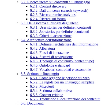
6.2. Ricerca utente sui contenuti e il linguaggio
6.2.1. Content discovery
6.2.2. Dati di ricerca (search keywords)
6.2.3. Ricerca tramite analytics
6.2.4. Ricerca sui forum
6.3. Dalla ricerca ai bisogni degli utenti
6.3.1. User stories per definire i contenuti
6.3.2. Job stories per definire i contenuti
6.3.3. Criteri di accettazione
6.4. Architettura dell’informazione
6.4.1. Definire l’architettura dell’informazione
6.4.2. Alberatura
6.4.3. Flussi di interazione
6.4.4. Sistemi di navigazione
6.4.5. Tipologie di contenuto (content type)
6.4.6. Ontologie e standard
6.4.7. Vocabolari controllati e tassonomie
6.5. Scrittura e linguaggio
6.5.1. Come leggono le persone sul web
6.5.2. Le regole per un linguaggio semplice
6.5.3. Microtesti
6.5.4. Scrittura collaborativa
6.5.5. Content critique
6.5.6. Traduzione e localizzazione dei contenuti
6.6. Documenti