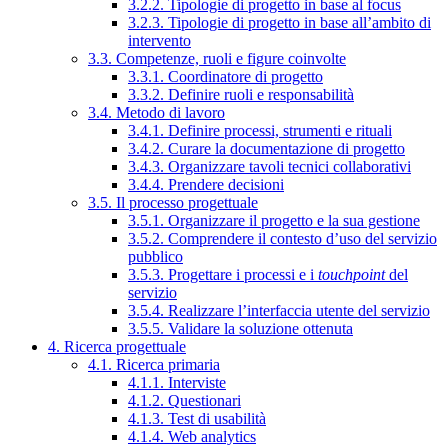
3.2.2. Tipologie di progetto in base al focus
3.2.3. Tipologie di progetto in base all’ambito di
intervento
3.3. Competenze, ruoli e figure coinvolte
3.3.1. Coordinatore di progetto
3.3.2. Definire ruoli e responsabilità
3.4. Metodo di lavoro
3.4.1. Definire processi, strumenti e rituali
3.4.2. Curare la documentazione di progetto
3.4.3. Organizzare tavoli tecnici collaborativi
3.4.4. Prendere decisioni
3.5. Il processo progettuale
3.5.1. Organizzare il progetto e la sua gestione
3.5.2. Comprendere il contesto d’uso del servizio
pubblico
3.5.3. Progettare i processi e i
touchpoint
del
servizio
3.5.4. Realizzare l’interfaccia utente del servizio
3.5.5. Validare la soluzione ottenuta
4. Ricerca progettuale
4.1. Ricerca primaria
4.1.1. Interviste
4.1.2. Questionari
4.1.3. Test di usabilità
4.1.4. Web analytics