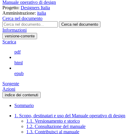
Manuale operativo di design
Progetto:
Designers Italia
Amministrazione:
italia
Cerca nel documento
Cerca nel documento
Informazioni
versione-corrente
Scarica
pdf
html
epub
Sorgente
Azioni
indice dei contenuti
Sommario
1. Scopo, destinatari e uso del Manuale operativo di design
1.1. Versionamento e storico
1.2. Consultazione del manuale
1.3. Contribuisci al manuale