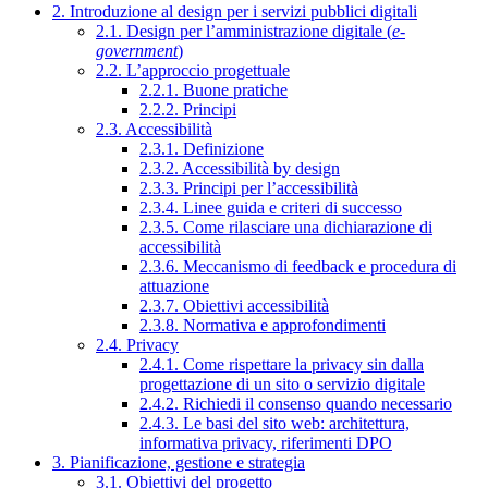
2. Introduzione al design per i servizi pubblici digitali
2.1. Design per l’amministrazione digitale (
e-
government
)
2.2. L’approccio progettuale
2.2.1. Buone pratiche
2.2.2. Principi
2.3. Accessibilità
2.3.1. Definizione
2.3.2. Accessibilità by design
2.3.3. Principi per l’accessibilità
2.3.4. Linee guida e criteri di successo
2.3.5. Come rilasciare una dichiarazione di
accessibilità
2.3.6. Meccanismo di feedback e procedura di
attuazione
2.3.7. Obiettivi accessibilità
2.3.8. Normativa e approfondimenti
2.4. Privacy
2.4.1. Come rispettare la privacy sin dalla
progettazione di un sito o servizio digitale
2.4.2. Richiedi il consenso quando necessario
2.4.3. Le basi del sito web: architettura,
informativa privacy, riferimenti DPO
3. Pianificazione, gestione e strategia
3.1. Obiettivi del progetto