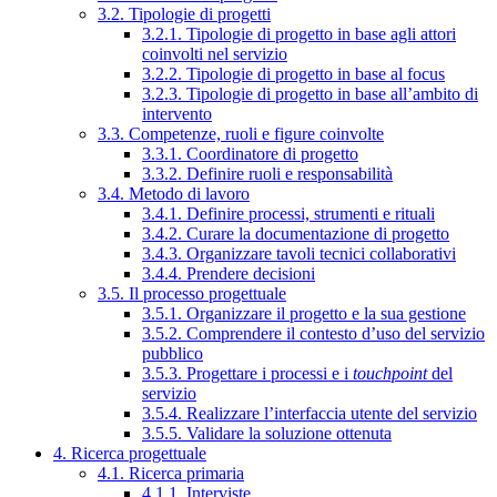
3.2. Tipologie di progetti
3.2.1. Tipologie di progetto in base agli attori
coinvolti nel servizio
3.2.2. Tipologie di progetto in base al focus
3.2.3. Tipologie di progetto in base all’ambito di
intervento
3.3. Competenze, ruoli e figure coinvolte
3.3.1. Coordinatore di progetto
3.3.2. Definire ruoli e responsabilità
3.4. Metodo di lavoro
3.4.1. Definire processi, strumenti e rituali
3.4.2. Curare la documentazione di progetto
3.4.3. Organizzare tavoli tecnici collaborativi
3.4.4. Prendere decisioni
3.5. Il processo progettuale
3.5.1. Organizzare il progetto e la sua gestione
3.5.2. Comprendere il contesto d’uso del servizio
pubblico
3.5.3. Progettare i processi e i
touchpoint
del
servizio
3.5.4. Realizzare l’interfaccia utente del servizio
3.5.5. Validare la soluzione ottenuta
4. Ricerca progettuale
4.1. Ricerca primaria
4.1.1. Interviste