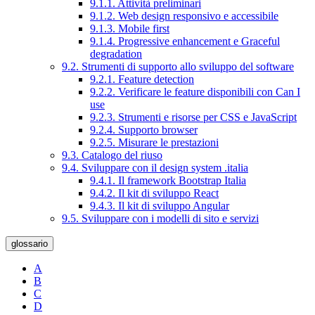
9.1.1. Attività preliminari
9.1.2. Web design responsivo e accessibile
9.1.3. Mobile first
9.1.4. Progressive enhancement e Graceful
degradation
9.2. Strumenti di supporto allo sviluppo del software
9.2.1. Feature detection
9.2.2. Verificare le feature disponibili con Can I
use
9.2.3. Strumenti e risorse per CSS e JavaScript
9.2.4. Supporto browser
9.2.5. Misurare le prestazioni
9.3. Catalogo del riuso
9.4. Sviluppare con il design system .italia
9.4.1. Il framework Bootstrap Italia
9.4.2. Il kit di sviluppo React
9.4.3. Il kit di sviluppo Angular
9.5. Sviluppare con i modelli di sito e servizi
glossario
A
B
C
D