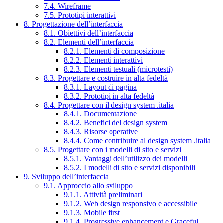
7.4. Wireframe
7.5. Prototipi interattivi
8. Progettazione dell’interfaccia
8.1. Obiettivi dell’interfaccia
8.2. Elementi dell’interfaccia
8.2.1. Elementi di composizione
8.2.2. Elementi interattivi
8.2.3. Elementi testuali (microtesti)
8.3. Progettare e costruire in alta fedeltà
8.3.1. Layout di pagina
8.3.2. Prototipi in alta fedeltà
8.4. Progettare con il design system .italia
8.4.1. Documentazione
8.4.2. Benefici del design system
8.4.3. Risorse operative
8.4.4. Come contribuire al design system .italia
8.5. Progettare con i modelli di sito e servizi
8.5.1. Vantaggi dell’utilizzo dei modelli
8.5.2. I modelli di sito e servizi disponibili
9. Sviluppo dell’interfaccia
9.1. Approccio allo sviluppo
9.1.1. Attività preliminari
9.1.2. Web design responsivo e accessibile
9.1.3. Mobile first
9.1.4. Progressive enhancement e Graceful