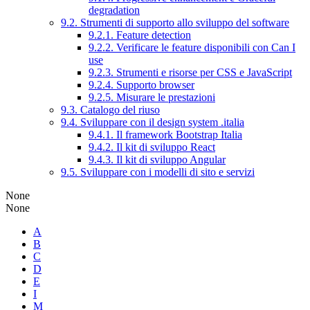
degradation
9.2. Strumenti di supporto allo sviluppo del software
9.2.1. Feature detection
9.2.2. Verificare le feature disponibili con Can I
use
9.2.3. Strumenti e risorse per CSS e JavaScript
9.2.4. Supporto browser
9.2.5. Misurare le prestazioni
9.3. Catalogo del riuso
9.4. Sviluppare con il design system .italia
9.4.1. Il framework Bootstrap Italia
9.4.2. Il kit di sviluppo React
9.4.3. Il kit di sviluppo Angular
9.5. Sviluppare con i modelli di sito e servizi
None
None
A
B
C
D
E
I
M