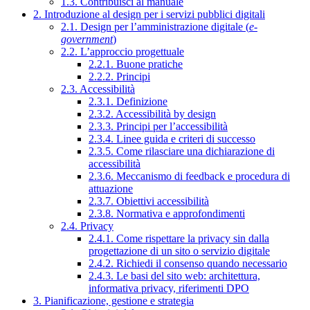
1.3. Contribuisci al manuale
2. Introduzione al design per i servizi pubblici digitali
2.1. Design per l’amministrazione digitale (
e-
government
)
2.2. L’approccio progettuale
2.2.1. Buone pratiche
2.2.2. Principi
2.3. Accessibilità
2.3.1. Definizione
2.3.2. Accessibilità by design
2.3.3. Principi per l’accessibilità
2.3.4. Linee guida e criteri di successo
2.3.5. Come rilasciare una dichiarazione di
accessibilità
2.3.6. Meccanismo di feedback e procedura di
attuazione
2.3.7. Obiettivi accessibilità
2.3.8. Normativa e approfondimenti
2.4. Privacy
2.4.1. Come rispettare la privacy sin dalla
progettazione di un sito o servizio digitale
2.4.2. Richiedi il consenso quando necessario
2.4.3. Le basi del sito web: architettura,
informativa privacy, riferimenti DPO
3. Pianificazione, gestione e strategia