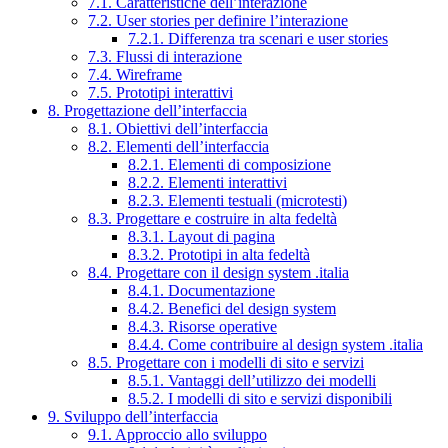
7.1. Caratteristiche dell’interazione
7.2. User stories per definire l’interazione
7.2.1. Differenza tra scenari e user stories
7.3. Flussi di interazione
7.4. Wireframe
7.5. Prototipi interattivi
8. Progettazione dell’interfaccia
8.1. Obiettivi dell’interfaccia
8.2. Elementi dell’interfaccia
8.2.1. Elementi di composizione
8.2.2. Elementi interattivi
8.2.3. Elementi testuali (microtesti)
8.3. Progettare e costruire in alta fedeltà
8.3.1. Layout di pagina
8.3.2. Prototipi in alta fedeltà
8.4. Progettare con il design system .italia
8.4.1. Documentazione
8.4.2. Benefici del design system
8.4.3. Risorse operative
8.4.4. Come contribuire al design system .italia
8.5. Progettare con i modelli di sito e servizi
8.5.1. Vantaggi dell’utilizzo dei modelli
8.5.2. I modelli di sito e servizi disponibili
9. Sviluppo dell’interfaccia
9.1. Approccio allo sviluppo