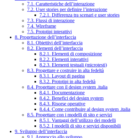
7.1. Caratteristiche dell’interazione
7.2. User stories per definire l’interazione
7.2.1. Differenza tra scenari e user stories
7.3. Flussi di interazione
7.4. Wireframe
7.5. Prototipi interattivi
8. Progettazione dell’interfaccia
8.1. Obiettivi dell’interfaccia
8.2. Elementi dell’interfaccia
8.2.1. Elementi di composizione
8.2.2. Elementi interattivi
8.2.3. Elementi testuali (microtesti)
8.3. Progettare e costruire in alta fedeltà
8.3.1. Layout di pagina
8.3.2. Prototipi in alta fedeltà
8.4. Progettare con il design system .italia
8.4.1. Documentazione
8.4.2. Benefici del design system
8.4.3. Risorse operative
8.4.4. Come contribuire al design system .italia
8.5. Progettare con i modelli di sito e servizi
8.5.1. Vantaggi dell’utilizzo dei modelli
8.5.2. I modelli di sito e servizi disponibili
9. Sviluppo dell’interfaccia
9.1. Approccio allo sviluppo