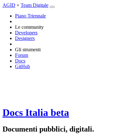
AGID
+
Team Digitale
Piano Triennale
Le community
Developers
Designers
Gli strumenti
Forum
Docs
GitHub
Docs Italia
beta
Documenti pubblici, digitali.