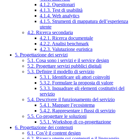
4.1.2. Questionari
4.1.3. Test di usabilità
4.1.4. Web analytics
4.1.5. Strumenti di mappatura dell’esperienza
utente
4.2. Ricerca secondaria
4.2.1. Ricerca documentale
4.2.2. Analisi benchmark
4.2.3. Valutazione euristica
5. Progettazione dei servizi
5.1. Cosa sono i servizi e il service design
5.2. Progettare servizi pubblici digitali
5.3. Definire il modello di servizio
5.3.1. Identificare gli attori coinvolti
5.3.2. Formulare la proposta di valore
5.3.3. Inquadrare gli elementi costitutivi del
servizio
5.4. Descrivere il funzionamento del servizio
5.4.1. Mappare l’ecosistema
5.4.2. Rappresentare i flussi di servizio
5.5. Co-progettare le soluzioni
5.5.1. Workshop di co-progettazione
6. Progettazione dei contenuti
6.1. Cos’è il content design
6.2. Ricerca utente sui contenuti e il linguaggio