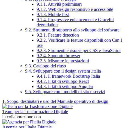
9.1.1. Attività preliminari
9.1.2. Web design responsivo e accessibile
9.1.3. Mobile first
9.1.4. Progressive enhancement e Graceful
degradation
9.2. Strumenti di supporto allo sviluppo del software
9.2.1. Feature detection
9.2.2. Verificare le feature disponibili con Can I
use
9.2.3. Strumenti e risorse per CSS e JavaScript
9.2.4. Supporto browser
9.2.5. Misurare le prestazioni
9.3. Catalogo del riuso
9.4. Sviluppare con il design system .italia
9.4.1. Il framework Bootstrap Italia
9.4.2. Il kit di sviluppo React
9.4.3. Il kit di sviluppo Angular
9.5. Sviluppare con i modelli di sito e servizi
1. Scopo, destinatari e uso del Manuale operativo di design
Team per la Trasformazione Digitale
in collaborazione con
Agenzia per l'Italia Digitale