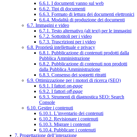
6.6.1. I documenti vanno sul web
6.6.2. Tipi di documenti
6.6.3. Formato di lettura dei documenti elettronici
6.6.4. Modalità di produzione dei documenti
6.7. Immagini e video
6.7.1. Testo alternativo (alt text) per le immagini
6.7.2. Sottotitoli per i video
6.7.3. Trascrizioni per i video
6.8. Proprietà intellettuale e privacy
6.8.1. Pubblicazione di contenuti prodotti dalla
Pubblica Amministrazione
6.8.2. Pubblicazione di contenuti non prodotti
dalla Pubblica Amministrazione
6.8.3. Consenso dei soggetti ritratti
6.9. Ottimizzazione per i motori di ricerca (SEO)
6.9.1. I fattori
on-page
6.9.2. I fattori
off-page
6.9.3. Strumenti di diagnostica SEO: Search
Console
6.10. Gestire i contenuti
6.10.1. L’inventario dei contenuti
6.10.2. Revisionare i contenuti
6.10.3. Migrare i contenuti
6.10.4. Pubblicare i contenuti
7. Progettazione dell’interazione