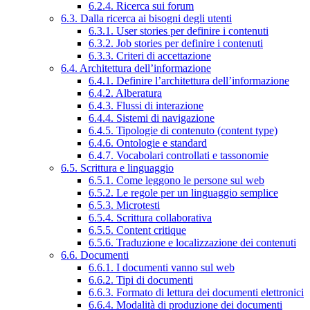
6.2.4. Ricerca sui forum
6.3. Dalla ricerca ai bisogni degli utenti
6.3.1. User stories per definire i contenuti
6.3.2. Job stories per definire i contenuti
6.3.3. Criteri di accettazione
6.4. Architettura dell’informazione
6.4.1. Definire l’architettura dell’informazione
6.4.2. Alberatura
6.4.3. Flussi di interazione
6.4.4. Sistemi di navigazione
6.4.5. Tipologie di contenuto (content type)
6.4.6. Ontologie e standard
6.4.7. Vocabolari controllati e tassonomie
6.5. Scrittura e linguaggio
6.5.1. Come leggono le persone sul web
6.5.2. Le regole per un linguaggio semplice
6.5.3. Microtesti
6.5.4. Scrittura collaborativa
6.5.5. Content critique
6.5.6. Traduzione e localizzazione dei contenuti
6.6. Documenti
6.6.1. I documenti vanno sul web
6.6.2. Tipi di documenti
6.6.3. Formato di lettura dei documenti elettronici
6.6.4. Modalità di produzione dei documenti