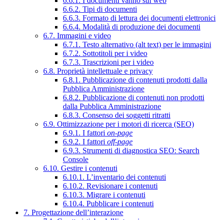
6.6.1. I documenti vanno sul web
6.6.2. Tipi di documenti
6.6.3. Formato di lettura dei documenti elettronici
6.6.4. Modalità di produzione dei documenti
6.7. Immagini e video
6.7.1. Testo alternativo (alt text) per le immagini
6.7.2. Sottotitoli per i video
6.7.3. Trascrizioni per i video
6.8. Proprietà intellettuale e privacy
6.8.1. Pubblicazione di contenuti prodotti dalla
Pubblica Amministrazione
6.8.2. Pubblicazione di contenuti non prodotti
dalla Pubblica Amministrazione
6.8.3. Consenso dei soggetti ritratti
6.9. Ottimizzazione per i motori di ricerca (SEO)
6.9.1. I fattori
on-page
6.9.2. I fattori
off-page
6.9.3. Strumenti di diagnostica SEO: Search
Console
6.10. Gestire i contenuti
6.10.1. L’inventario dei contenuti
6.10.2. Revisionare i contenuti
6.10.3. Migrare i contenuti
6.10.4. Pubblicare i contenuti
7. Progettazione dell’interazione