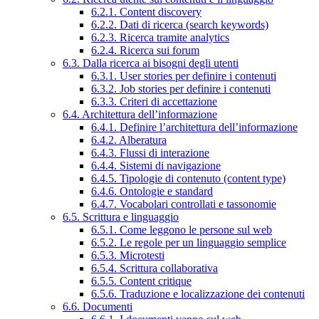
6.2.1. Content discovery
6.2.2. Dati di ricerca (search keywords)
6.2.3. Ricerca tramite analytics
6.2.4. Ricerca sui forum
6.3. Dalla ricerca ai bisogni degli utenti
6.3.1. User stories per definire i contenuti
6.3.2. Job stories per definire i contenuti
6.3.3. Criteri di accettazione
6.4. Architettura dell’informazione
6.4.1. Definire l’architettura dell’informazione
6.4.2. Alberatura
6.4.3. Flussi di interazione
6.4.4. Sistemi di navigazione
6.4.5. Tipologie di contenuto (content type)
6.4.6. Ontologie e standard
6.4.7. Vocabolari controllati e tassonomie
6.5. Scrittura e linguaggio
6.5.1. Come leggono le persone sul web
6.5.2. Le regole per un linguaggio semplice
6.5.3. Microtesti
6.5.4. Scrittura collaborativa
6.5.5. Content critique
6.5.6. Traduzione e localizzazione dei contenuti
6.6. Documenti