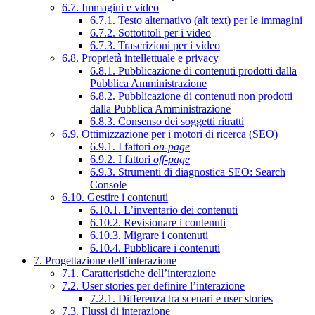
6.7. Immagini e video
6.7.1. Testo alternativo (alt text) per le immagini
6.7.2. Sottotitoli per i video
6.7.3. Trascrizioni per i video
6.8. Proprietà intellettuale e privacy
6.8.1. Pubblicazione di contenuti prodotti dalla
Pubblica Amministrazione
6.8.2. Pubblicazione di contenuti non prodotti
dalla Pubblica Amministrazione
6.8.3. Consenso dei soggetti ritratti
6.9. Ottimizzazione per i motori di ricerca (SEO)
6.9.1. I fattori
on-page
6.9.2. I fattori
off-page
6.9.3. Strumenti di diagnostica SEO: Search
Console
6.10. Gestire i contenuti
6.10.1. L’inventario dei contenuti
6.10.2. Revisionare i contenuti
6.10.3. Migrare i contenuti
6.10.4. Pubblicare i contenuti
7. Progettazione dell’interazione
7.1. Caratteristiche dell’interazione
7.2. User stories per definire l’interazione
7.2.1. Differenza tra scenari e user stories
7.3. Flussi di interazione