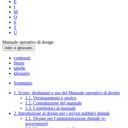
E
I
M
O
S
T
U
Manuale operativo di design
indici e glossario
contenuti
figure
tabelle
glossario
Sommario
1. Scopo, destinatari e uso del Manuale operativo di design
1.1. Versionamento e storico
1.2. Consultazione del manuale
1.3. Contribuisci al manuale
2. Introduzione al design per i servizi pubblici digitali
2.1. Design per l’amministrazione digitale (
e-
government
)