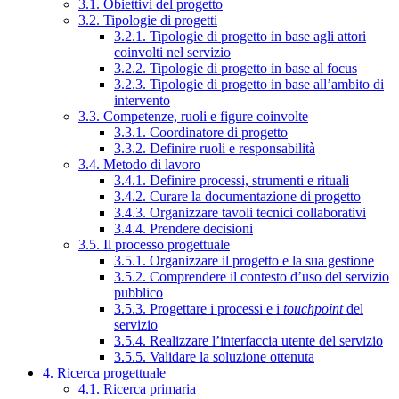
3.1. Obiettivi del progetto
3.2. Tipologie di progetti
3.2.1. Tipologie di progetto in base agli attori
coinvolti nel servizio
3.2.2. Tipologie di progetto in base al focus
3.2.3. Tipologie di progetto in base all’ambito di
intervento
3.3. Competenze, ruoli e figure coinvolte
3.3.1. Coordinatore di progetto
3.3.2. Definire ruoli e responsabilità
3.4. Metodo di lavoro
3.4.1. Definire processi, strumenti e rituali
3.4.2. Curare la documentazione di progetto
3.4.3. Organizzare tavoli tecnici collaborativi
3.4.4. Prendere decisioni
3.5. Il processo progettuale
3.5.1. Organizzare il progetto e la sua gestione
3.5.2. Comprendere il contesto d’uso del servizio
pubblico
3.5.3. Progettare i processi e i
touchpoint
del
servizio
3.5.4. Realizzare l’interfaccia utente del servizio
3.5.5. Validare la soluzione ottenuta
4. Ricerca progettuale
4.1. Ricerca primaria