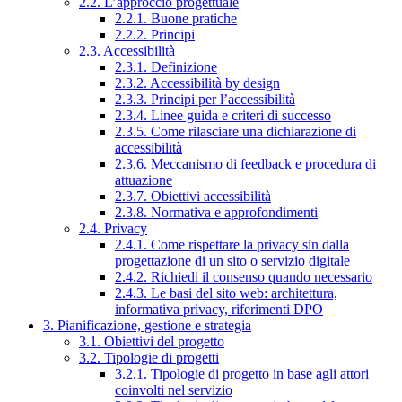
2.2. L’approccio progettuale
2.2.1. Buone pratiche
2.2.2. Principi
2.3. Accessibilità
2.3.1. Definizione
2.3.2. Accessibilità by design
2.3.3. Principi per l’accessibilità
2.3.4. Linee guida e criteri di successo
2.3.5. Come rilasciare una dichiarazione di
accessibilità
2.3.6. Meccanismo di feedback e procedura di
attuazione
2.3.7. Obiettivi accessibilità
2.3.8. Normativa e approfondimenti
2.4. Privacy
2.4.1. Come rispettare la privacy sin dalla
progettazione di un sito o servizio digitale
2.4.2. Richiedi il consenso quando necessario
2.4.3. Le basi del sito web: architettura,
informativa privacy, riferimenti DPO
3. Pianificazione, gestione e strategia
3.1. Obiettivi del progetto
3.2. Tipologie di progetti
3.2.1. Tipologie di progetto in base agli attori
coinvolti nel servizio