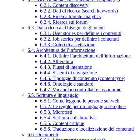
6.2.1. Content discovery
6.2.2. Dati di ricerca (search keywords)
6.2.3. Ricerca tramite analytics
6.2.4. Ricerca sui forum
6.3. Dalla ricerca ai bisogni degli utenti
6.3.1. User stories per definire i contenuti
6.3.2. Job stories per definire i contenuti
6.3.3. Criteri di accettazione
6.4. Architettura dell’informazione
6.4.1. Definire l’architettura dell’informazione
6.4.2. Alberatura
6.4.3. Flussi di interazione
6.4.4. Sistemi di navigazione
6.4.5. Tipologie di contenuto (content type)
6.4.6. Ontologie e standard
6.4.7. Vocabolari controllati e tassonomie
6.5. Scrittura e linguaggio
6.5.1. Come leggono le persone sul web
6.5.2. Le regole per un linguaggio semplice
6.5.3. Microtesti
6.5.4. Scrittura collaborativa
6.5.5. Content critique
6.5.6. Traduzione e localizzazione dei contenuti
6.6. Documenti