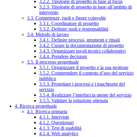
3.2.2. Tipologie di progetto in base al focus
3.2.3. Tipologie di progetto in base all’ambito di
intervento
3.3. Competenze, ruoli e figure coinvolte
3.3.1. Coordinatore di progetto
3.3.2. Definire ruoli e responsabilità
3.4. Metodo di lavoro
3.4.1. Definire processi, strumenti e rituali
3.4.2. Curare la documentazione di progetto
3.4.3. Organizzare tavoli tecnici collaborativi
3.4.4. Prendere decisioni
3.5. Il processo progettuale
3.5.1. Organizzare il progetto e la sua gestione
3.5.2. Comprendere il contesto d’uso del servizio
pubblico
3.5.3. Progettare i processi e i
touchpoint
del
servizio
3.5.4. Realizzare l’interfaccia utente del servizio
3.5.5. Validare la soluzione ottenuta
4. Ricerca progettuale
4.1. Ricerca primaria
4.1.1. Interviste
4.1.2. Questionari
4.1.3. Test di usabilità
4.1.4. Web analytics