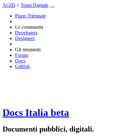
AGID
+
Team Digitale
Piano Triennale
Le community
Developers
Designers
Gli strumenti
Forum
Docs
GitHub
Docs Italia
beta
Documenti pubblici, digitali.