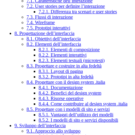
7.1. Caratteristiche dell’interazione
7.2. User stories per definire l’interazione
7.2.1. Differenza tra scenari e user stories
7.3. Flussi di interazione
7.4. Wireframe
7.5. Prototipi interattivi
8. Progettazione dell’interfaccia
8.1. Obiettivi dell’interfaccia
8.2. Elementi dell’interfaccia
8.2.1. Elementi di composizione
8.2.2. Elementi interattivi
8.2.3. Elementi testuali (microtesti)
8.3. Progettare e costruire in alta fedeltà
8.3.1. Layout di pagina
8.3.2. Prototipi in alta fedeltà
8.4. Progettare con il design system .italia
8.4.1. Documentazione
8.4.2. Benefici del design system
8.4.3. Risorse operative
8.4.4. Come contribuire al design system .italia
8.5. Progettare con i modelli di sito e servizi
8.5.1. Vantaggi dell’utilizzo dei modelli
8.5.2. I modelli di sito e servizi disponibili
9. Sviluppo dell’interfaccia
9.1. Approccio allo sviluppo