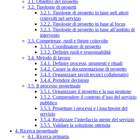
3.1. Obiettivi del progetto
3.2. Tipologie di progetti
3.2.1. Tipologie di progetto in base agli attori
coinvolti nel servizio
3.2.2. Tipologie di progetto in base al focus
3.2.3. Tipologie di progetto in base all’ambito di
intervento
3.3. Competenze, ruoli e figure coinvolte
3.3.1. Coordinatore di progetto
3.3.2. Definire ruoli e responsabilità
3.4. Metodo di lavoro
3.4.1. Definire processi, strumenti e rituali
3.4.2. Curare la documentazione di progetto
3.4.3. Organizzare tavoli tecnici collaborativi
3.4.4. Prendere decisioni
3.5. Il processo progettuale
3.5.1. Organizzare il progetto e la sua gestione
3.5.2. Comprendere il contesto d’uso del servizio
pubblico
3.5.3. Progettare i processi e i
touchpoint
del
servizio
3.5.4. Realizzare l’interfaccia utente del servizio
3.5.5. Validare la soluzione ottenuta
4. Ricerca progettuale
4.1. Ricerca primaria