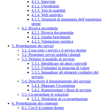
4.1.1. Interviste
4.1.2. Questionari
4.1.3. Test di usabilità
4.1.4. Web analytics
4.1.5. Strumenti di mappatura dell’esperienza
utente
4.2. Ricerca secondaria
4.2.1. Ricerca documentale
4.2.2. Analisi benchmark
4.2.3. Valutazione euristica
5. Progettazione dei servizi
5.1. Cosa sono i servizi e il service design
5.2. Progettare servizi pubblici digitali
5.3. Definire il modello di servizio
5.3.1. Identificare gli attori coinvolti
5.3.2. Formulare la proposta di valore
5.3.3. Inquadrare gli elementi costitutivi del
servizio
5.4. Descrivere il funzionamento del servizio
5.4.1. Mappare l’ecosistema
5.4.2. Rappresentare i flussi di servizio
5.5. Co-progettare le soluzioni
5.5.1. Workshop di co-progettazione
6. Progettazione dei contenuti
6.1. Cos’è il content design