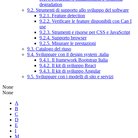
degradation
9.2. Strumenti di supporto allo sviluppo del software
9.2.1. Feature detection
9.2.2. Verificare le feature disponibili con Can I
use
9.2.3. Strumenti e risorse per CSS e JavaScript
9.2.4. Supporto browser
9.2.5. Misurare le prestazioni
9.3. Catalogo del riuso
9.4. Sviluppare con il design system .italia
9.4.1. Il framework Bootstrap Italia
9.4.2. Il kit di sviluppo React
9.4.3. Il kit di sviluppo Angular
9.5. Sviluppare con i modelli di sito e servizi
None
None
A
B
C
D
E
I
M