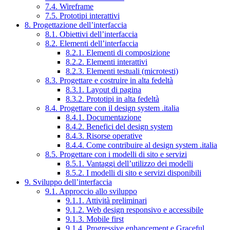
7.4. Wireframe
7.5. Prototipi interattivi
8. Progettazione dell’interfaccia
8.1. Obiettivi dell’interfaccia
8.2. Elementi dell’interfaccia
8.2.1. Elementi di composizione
8.2.2. Elementi interattivi
8.2.3. Elementi testuali (microtesti)
8.3. Progettare e costruire in alta fedeltà
8.3.1. Layout di pagina
8.3.2. Prototipi in alta fedeltà
8.4. Progettare con il design system .italia
8.4.1. Documentazione
8.4.2. Benefici del design system
8.4.3. Risorse operative
8.4.4. Come contribuire al design system .italia
8.5. Progettare con i modelli di sito e servizi
8.5.1. Vantaggi dell’utilizzo dei modelli
8.5.2. I modelli di sito e servizi disponibili
9. Sviluppo dell’interfaccia
9.1. Approccio allo sviluppo
9.1.1. Attività preliminari
9.1.2. Web design responsivo e accessibile
9.1.3. Mobile first
9.1.4. Progressive enhancement e Graceful