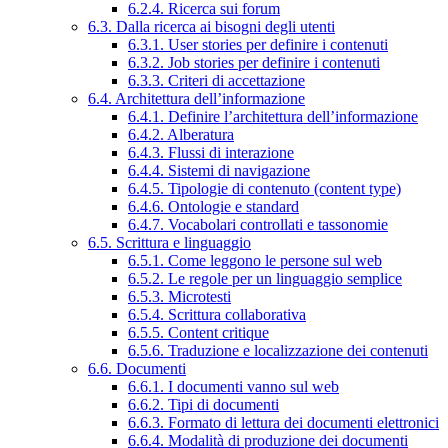
6.2.4. Ricerca sui forum
6.3. Dalla ricerca ai bisogni degli utenti
6.3.1. User stories per definire i contenuti
6.3.2. Job stories per definire i contenuti
6.3.3. Criteri di accettazione
6.4. Architettura dell’informazione
6.4.1. Definire l’architettura dell’informazione
6.4.2. Alberatura
6.4.3. Flussi di interazione
6.4.4. Sistemi di navigazione
6.4.5. Tipologie di contenuto (content type)
6.4.6. Ontologie e standard
6.4.7. Vocabolari controllati e tassonomie
6.5. Scrittura e linguaggio
6.5.1. Come leggono le persone sul web
6.5.2. Le regole per un linguaggio semplice
6.5.3. Microtesti
6.5.4. Scrittura collaborativa
6.5.5. Content critique
6.5.6. Traduzione e localizzazione dei contenuti
6.6. Documenti
6.6.1. I documenti vanno sul web
6.6.2. Tipi di documenti
6.6.3. Formato di lettura dei documenti elettronici
6.6.4. Modalità di produzione dei documenti