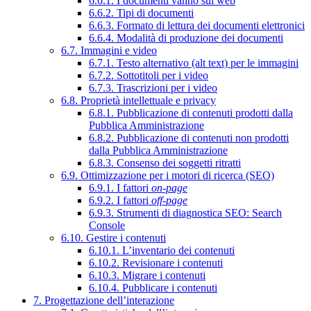
6.6.1. I documenti vanno sul web
6.6.2. Tipi di documenti
6.6.3. Formato di lettura dei documenti elettronici
6.6.4. Modalità di produzione dei documenti
6.7. Immagini e video
6.7.1. Testo alternativo (alt text) per le immagini
6.7.2. Sottotitoli per i video
6.7.3. Trascrizioni per i video
6.8. Proprietà intellettuale e privacy
6.8.1. Pubblicazione di contenuti prodotti dalla
Pubblica Amministrazione
6.8.2. Pubblicazione di contenuti non prodotti
dalla Pubblica Amministrazione
6.8.3. Consenso dei soggetti ritratti
6.9. Ottimizzazione per i motori di ricerca (SEO)
6.9.1. I fattori
on-page
6.9.2. I fattori
off-page
6.9.3. Strumenti di diagnostica SEO: Search
Console
6.10. Gestire i contenuti
6.10.1. L’inventario dei contenuti
6.10.2. Revisionare i contenuti
6.10.3. Migrare i contenuti
6.10.4. Pubblicare i contenuti
7. Progettazione dell’interazione