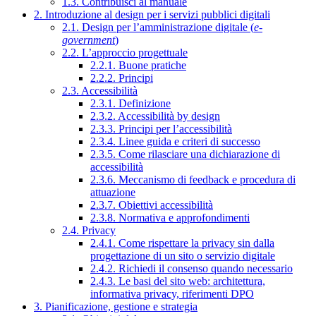
1.3. Contribuisci al manuale
2. Introduzione al design per i servizi pubblici digitali
2.1. Design per l’amministrazione digitale (
e-
government
)
2.2. L’approccio progettuale
2.2.1. Buone pratiche
2.2.2. Principi
2.3. Accessibilità
2.3.1. Definizione
2.3.2. Accessibilità by design
2.3.3. Principi per l’accessibilità
2.3.4. Linee guida e criteri di successo
2.3.5. Come rilasciare una dichiarazione di
accessibilità
2.3.6. Meccanismo di feedback e procedura di
attuazione
2.3.7. Obiettivi accessibilità
2.3.8. Normativa e approfondimenti
2.4. Privacy
2.4.1. Come rispettare la privacy sin dalla
progettazione di un sito o servizio digitale
2.4.2. Richiedi il consenso quando necessario
2.4.3. Le basi del sito web: architettura,
informativa privacy, riferimenti DPO
3. Pianificazione, gestione e strategia