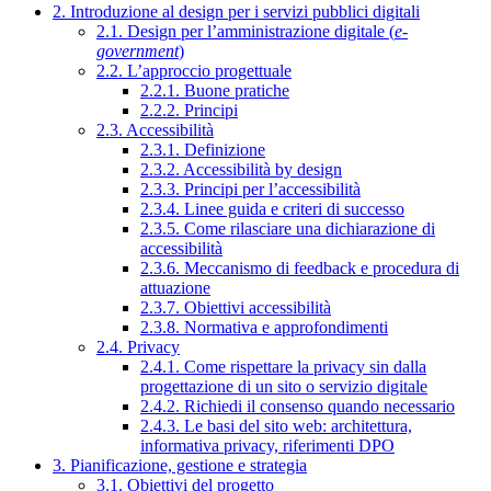
2. Introduzione al design per i servizi pubblici digitali
2.1. Design per l’amministrazione digitale (
e-
government
)
2.2. L’approccio progettuale
2.2.1. Buone pratiche
2.2.2. Principi
2.3. Accessibilità
2.3.1. Definizione
2.3.2. Accessibilità by design
2.3.3. Principi per l’accessibilità
2.3.4. Linee guida e criteri di successo
2.3.5. Come rilasciare una dichiarazione di
accessibilità
2.3.6. Meccanismo di feedback e procedura di
attuazione
2.3.7. Obiettivi accessibilità
2.3.8. Normativa e approfondimenti
2.4. Privacy
2.4.1. Come rispettare la privacy sin dalla
progettazione di un sito o servizio digitale
2.4.2. Richiedi il consenso quando necessario
2.4.3. Le basi del sito web: architettura,
informativa privacy, riferimenti DPO
3. Pianificazione, gestione e strategia
3.1. Obiettivi del progetto