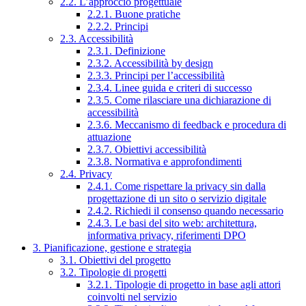
2.2. L’approccio progettuale
2.2.1. Buone pratiche
2.2.2. Principi
2.3. Accessibilità
2.3.1. Definizione
2.3.2. Accessibilità by design
2.3.3. Principi per l’accessibilità
2.3.4. Linee guida e criteri di successo
2.3.5. Come rilasciare una dichiarazione di
accessibilità
2.3.6. Meccanismo di feedback e procedura di
attuazione
2.3.7. Obiettivi accessibilità
2.3.8. Normativa e approfondimenti
2.4. Privacy
2.4.1. Come rispettare la privacy sin dalla
progettazione di un sito o servizio digitale
2.4.2. Richiedi il consenso quando necessario
2.4.3. Le basi del sito web: architettura,
informativa privacy, riferimenti DPO
3. Pianificazione, gestione e strategia
3.1. Obiettivi del progetto
3.2. Tipologie di progetti
3.2.1. Tipologie di progetto in base agli attori
coinvolti nel servizio