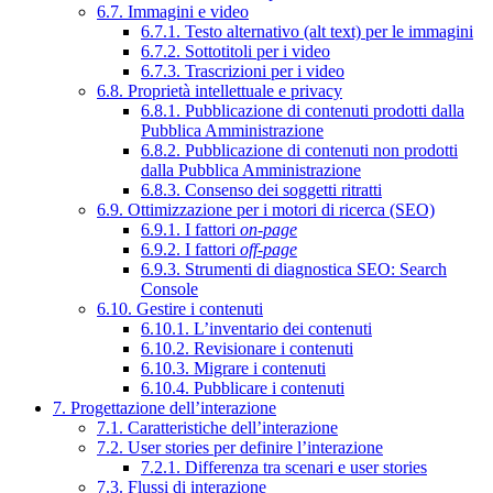
6.7. Immagini e video
6.7.1. Testo alternativo (alt text) per le immagini
6.7.2. Sottotitoli per i video
6.7.3. Trascrizioni per i video
6.8. Proprietà intellettuale e privacy
6.8.1. Pubblicazione di contenuti prodotti dalla
Pubblica Amministrazione
6.8.2. Pubblicazione di contenuti non prodotti
dalla Pubblica Amministrazione
6.8.3. Consenso dei soggetti ritratti
6.9. Ottimizzazione per i motori di ricerca (SEO)
6.9.1. I fattori
on-page
6.9.2. I fattori
off-page
6.9.3. Strumenti di diagnostica SEO: Search
Console
6.10. Gestire i contenuti
6.10.1. L’inventario dei contenuti
6.10.2. Revisionare i contenuti
6.10.3. Migrare i contenuti
6.10.4. Pubblicare i contenuti
7. Progettazione dell’interazione
7.1. Caratteristiche dell’interazione
7.2. User stories per definire l’interazione
7.2.1. Differenza tra scenari e user stories
7.3. Flussi di interazione