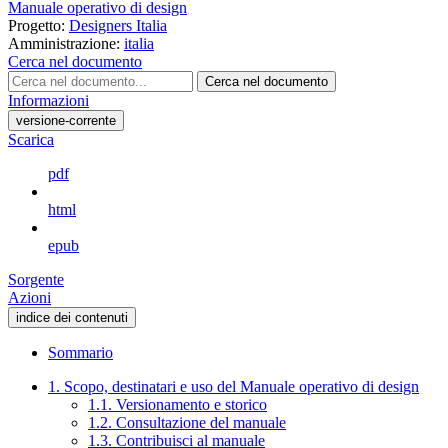
Manuale operativo di design
Progetto:
Designers Italia
Amministrazione:
italia
Cerca nel documento
Cerca nel documento
Informazioni
versione-corrente
Scarica
pdf
html
epub
Sorgente
Azioni
indice dei contenuti
Sommario
1. Scopo, destinatari e uso del Manuale operativo di design
1.1. Versionamento e storico
1.2. Consultazione del manuale
1.3. Contribuisci al manuale