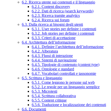
6.2. Ricerca utente sui contenuti e il linguaggio
6.2.1. Content discovery
6.2.2. Dati di ricerca (search keywords)
6.2.3. Ricerca tramite analytics
6.2.4. Ricerca sui forum
6.3. Dalla ricerca ai bisogni degli utenti
6.3.1. User stories per definire i contenuti
6.3.2. Job stories per definire i contenuti
6.3.3. Criteri di accettazione
6.4. Architettura dell’informazione
6.4.1. Definire l’architettura dell’informazione
6.4.2. Alberatura
6.4.3. Flussi di interazione
6.4.4. Sistemi di navigazione
6.4.5. Tipologie di contenuto (content type)
6.4.6. Ontologie e standard
6.4.7. Vocabolari controllati e tassonomie
6.5. Scrittura e linguaggio
6.5.1. Come leggono le persone sul web
6.5.2. Le regole per un linguaggio semplice
6.5.3. Microtesti
6.5.4. Scrittura collaborativa
6.5.5. Content critique
6.5.6. Traduzione e localizzazione dei contenuti
6.6. Documenti