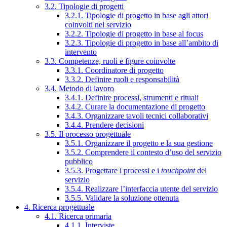
3.2. Tipologie di progetti
3.2.1. Tipologie di progetto in base agli attori
coinvolti nel servizio
3.2.2. Tipologie di progetto in base al focus
3.2.3. Tipologie di progetto in base all’ambito di
intervento
3.3. Competenze, ruoli e figure coinvolte
3.3.1. Coordinatore di progetto
3.3.2. Definire ruoli e responsabilità
3.4. Metodo di lavoro
3.4.1. Definire processi, strumenti e rituali
3.4.2. Curare la documentazione di progetto
3.4.3. Organizzare tavoli tecnici collaborativi
3.4.4. Prendere decisioni
3.5. Il processo progettuale
3.5.1. Organizzare il progetto e la sua gestione
3.5.2. Comprendere il contesto d’uso del servizio
pubblico
3.5.3. Progettare i processi e i
touchpoint
del
servizio
3.5.4. Realizzare l’interfaccia utente del servizio
3.5.5. Validare la soluzione ottenuta
4. Ricerca progettuale
4.1. Ricerca primaria
4.1.1. Interviste