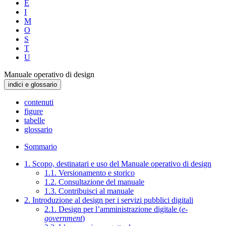
E
I
M
O
S
T
U
Manuale operativo di design
indici e glossario
contenuti
figure
tabelle
glossario
Sommario
1. Scopo, destinatari e uso del Manuale operativo di design
1.1. Versionamento e storico
1.2. Consultazione del manuale
1.3. Contribuisci al manuale
2. Introduzione al design per i servizi pubblici digitali
2.1. Design per l’amministrazione digitale (
e-
government
)