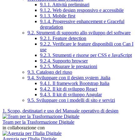
9.1.1. Attività preliminari
9.1.2. Web design responsivo e accessibile
9.1.3. Mobile first
9.1.4. Progressive enhancement e Graceful
degradation
9.2. Strumenti di supporto allo sviluppo del software
9.2.1. Feature detection
9.2.2. Verificare le feature disponibili con Can I
use
9.2.3. Strumenti e risorse per CSS e JavaScript
9.2.4. Supporto browser
9.2.5. Misurare le prestazioni
9.3. Catalogo del riuso
9.4. Sviluppare con il design system .italia
9.4.1. Il framework Bootstrap Italia
9.4.2. Il kit di sviluppo React
9.4.3. Il kit di sviluppo Angular
9.5. Sviluppare con i modelli di sito e servizi
1. Scopo, destinatari e uso del Manuale operativo di design
Team per la Trasformazione Digitale
in collaborazione con
Agenzia per l'Italia Digitale