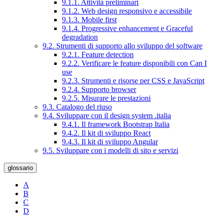
9.1.1. Attività preliminari
9.1.2. Web design responsivo e accessibile
9.1.3. Mobile first
9.1.4. Progressive enhancement e Graceful
degradation
9.2. Strumenti di supporto allo sviluppo del software
9.2.1. Feature detection
9.2.2. Verificare le feature disponibili con Can I
use
9.2.3. Strumenti e risorse per CSS e JavaScript
9.2.4. Supporto browser
9.2.5. Misurare le prestazioni
9.3. Catalogo del riuso
9.4. Sviluppare con il design system .italia
9.4.1. Il framework Bootstrap Italia
9.4.2. Il kit di sviluppo React
9.4.3. Il kit di sviluppo Angular
9.5. Sviluppare con i modelli di sito e servizi
glossario
A
B
C
D