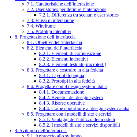
7.1. Caratteristiche dell’interazione
7.2. User stories per definire l’interazione
7.2.1. Differenza tra scenari e user stories
7.3. Flussi di interazione
7.4. Wireframe
7.5. Prototipi interattivi
8. Progettazione dell’interfaccia
8.1. Obiettivi dell’interfaccia
8.2. Elementi dell’interfaccia
8.2.1. Elementi di composizione
8.2.2. Elementi interattivi
8.2.3. Elementi testuali (microtesti)
8.3. Progettare e costruire in alta fedeltà
8.3.1. Layout di pagina
8.3.2. Prototipi in alta fedeltà
8.4. Progettare con il design system .italia
8.4.1. Documentazione
8.4.2. Benefici del design system
8.4.3. Risorse operative
8.4.4. Come contribuire al design system .italia
8.5. Progettare con i modelli di sito e servizi
8.5.1. Vantaggi dell’utilizzo dei modelli
8.5.2. I modelli di sito e servizi disponibili
9. Sviluppo dell’interfaccia
9.1. Approccio allo sviluppo