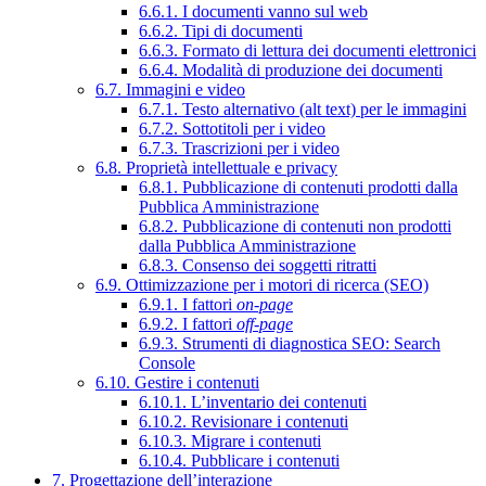
6.6.1. I documenti vanno sul web
6.6.2. Tipi di documenti
6.6.3. Formato di lettura dei documenti elettronici
6.6.4. Modalità di produzione dei documenti
6.7. Immagini e video
6.7.1. Testo alternativo (alt text) per le immagini
6.7.2. Sottotitoli per i video
6.7.3. Trascrizioni per i video
6.8. Proprietà intellettuale e privacy
6.8.1. Pubblicazione di contenuti prodotti dalla
Pubblica Amministrazione
6.8.2. Pubblicazione di contenuti non prodotti
dalla Pubblica Amministrazione
6.8.3. Consenso dei soggetti ritratti
6.9. Ottimizzazione per i motori di ricerca (SEO)
6.9.1. I fattori
on-page
6.9.2. I fattori
off-page
6.9.3. Strumenti di diagnostica SEO: Search
Console
6.10. Gestire i contenuti
6.10.1. L’inventario dei contenuti
6.10.2. Revisionare i contenuti
6.10.3. Migrare i contenuti
6.10.4. Pubblicare i contenuti
7. Progettazione dell’interazione