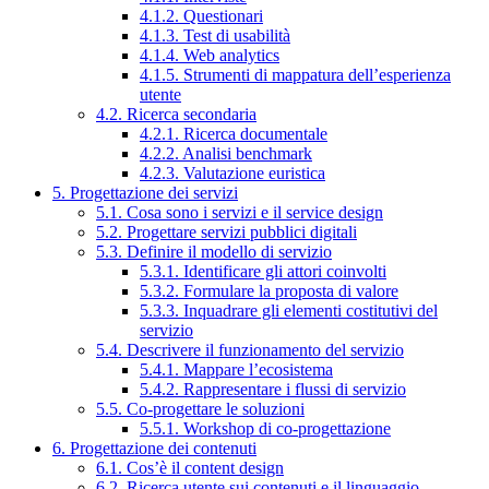
4.1.2. Questionari
4.1.3. Test di usabilità
4.1.4. Web analytics
4.1.5. Strumenti di mappatura dell’esperienza
utente
4.2. Ricerca secondaria
4.2.1. Ricerca documentale
4.2.2. Analisi benchmark
4.2.3. Valutazione euristica
5. Progettazione dei servizi
5.1. Cosa sono i servizi e il service design
5.2. Progettare servizi pubblici digitali
5.3. Definire il modello di servizio
5.3.1. Identificare gli attori coinvolti
5.3.2. Formulare la proposta di valore
5.3.3. Inquadrare gli elementi costitutivi del
servizio
5.4. Descrivere il funzionamento del servizio
5.4.1. Mappare l’ecosistema
5.4.2. Rappresentare i flussi di servizio
5.5. Co-progettare le soluzioni
5.5.1. Workshop di co-progettazione
6. Progettazione dei contenuti
6.1. Cos’è il content design
6.2. Ricerca utente sui contenuti e il linguaggio