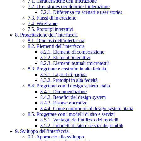
7.1. Caratteristiche dell’interazione
7.2. User stories per definire l’interazione
7.2.1. Differenza tra scenari e user stories
7.3. Flussi di interazione
7.4. Wireframe
7.5. Prototipi interattivi
8. Progettazione dell’interfaccia
8.1. Obiettivi dell’interfaccia
8.2. Elementi dell’interfaccia
8.2.1. Elementi di composizione
8.2.2. Elementi interattivi
8.2.3. Elementi testuali (microtesti)
8.3. Progettare e costruire in alta fedeltà
8.3.1. Layout di pagina
8.3.2. Prototipi in alta fedeltà
8.4. Progettare con il design system .italia
8.4.1. Documentazione
8.4.2. Benefici del design system
8.4.3. Risorse operative
8.4.4. Come contribuire al design system .italia
8.5. Progettare con i modelli di sito e servizi
8.5.1. Vantaggi dell’utilizzo dei modelli
8.5.2. I modelli di sito e servizi disponibili
9. Sviluppo dell’interfaccia
9.1. Approccio allo sviluppo