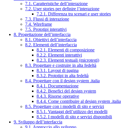
7.1. Caratteristiche dell’interazione
7.2. User stories per definire l’interazione
7.2.1. Differenza tra scenari e user stories
7.3. Flussi di interazione
7.4. Wireframe
7.5. Prototipi interattivi
8. Progettazione dell’interfaccia
8.1. Obiettivi dell’interfaccia
8.2. Elementi dell’interfaccia
8.2.1. Elementi di composizione
8.2.2. Elementi interattivi
8.2.3. Elementi testuali (microtesti)
8.3. Progettare e costruire in alta fedeltà
8.3.1. Layout di pagina
8.3.2. Prototipi in alta fedeltà
8.4. Progettare con il design system .italia
8.4.1. Documentazione
8.4.2. Benefici del design system
8.4.3. Risorse operative
8.4.4. Come contribuire al design system .italia
8.5. Progettare con i modelli di sito e servizi
8.5.1. Vantaggi dell’utilizzo dei modelli
8.5.2. I modelli di sito e servizi disponibili
9. Sviluppo dell’interfaccia
9.1. Approccio allo sviluppo