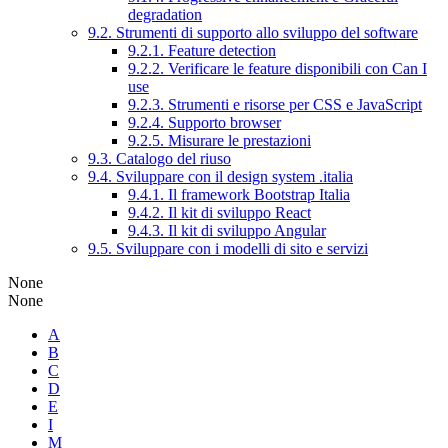
degradation
9.2. Strumenti di supporto allo sviluppo del software
9.2.1. Feature detection
9.2.2. Verificare le feature disponibili con Can I
use
9.2.3. Strumenti e risorse per CSS e JavaScript
9.2.4. Supporto browser
9.2.5. Misurare le prestazioni
9.3. Catalogo del riuso
9.4. Sviluppare con il design system .italia
9.4.1. Il framework Bootstrap Italia
9.4.2. Il kit di sviluppo React
9.4.3. Il kit di sviluppo Angular
9.5. Sviluppare con i modelli di sito e servizi
None
None
A
B
C
D
E
I
M