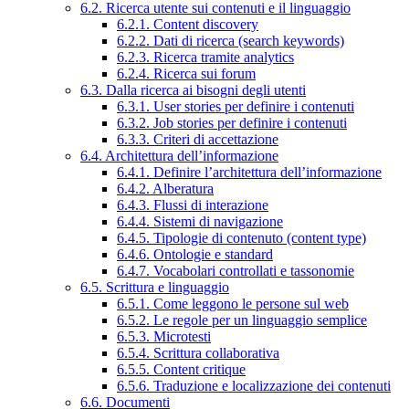
6.2. Ricerca utente sui contenuti e il linguaggio
6.2.1. Content discovery
6.2.2. Dati di ricerca (search keywords)
6.2.3. Ricerca tramite analytics
6.2.4. Ricerca sui forum
6.3. Dalla ricerca ai bisogni degli utenti
6.3.1. User stories per definire i contenuti
6.3.2. Job stories per definire i contenuti
6.3.3. Criteri di accettazione
6.4. Architettura dell’informazione
6.4.1. Definire l’architettura dell’informazione
6.4.2. Alberatura
6.4.3. Flussi di interazione
6.4.4. Sistemi di navigazione
6.4.5. Tipologie di contenuto (content type)
6.4.6. Ontologie e standard
6.4.7. Vocabolari controllati e tassonomie
6.5. Scrittura e linguaggio
6.5.1. Come leggono le persone sul web
6.5.2. Le regole per un linguaggio semplice
6.5.3. Microtesti
6.5.4. Scrittura collaborativa
6.5.5. Content critique
6.5.6. Traduzione e localizzazione dei contenuti
6.6. Documenti