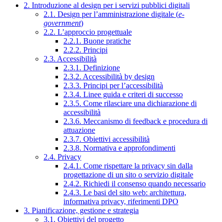
2. Introduzione al design per i servizi pubblici digitali
2.1. Design per l’amministrazione digitale (
e-
government
)
2.2. L’approccio progettuale
2.2.1. Buone pratiche
2.2.2. Principi
2.3. Accessibilità
2.3.1. Definizione
2.3.2. Accessibilità by design
2.3.3. Principi per l’accessibilità
2.3.4. Linee guida e criteri di successo
2.3.5. Come rilasciare una dichiarazione di
accessibilità
2.3.6. Meccanismo di feedback e procedura di
attuazione
2.3.7. Obiettivi accessibilità
2.3.8. Normativa e approfondimenti
2.4. Privacy
2.4.1. Come rispettare la privacy sin dalla
progettazione di un sito o servizio digitale
2.4.2. Richiedi il consenso quando necessario
2.4.3. Le basi del sito web: architettura,
informativa privacy, riferimenti DPO
3. Pianificazione, gestione e strategia
3.1. Obiettivi del progetto