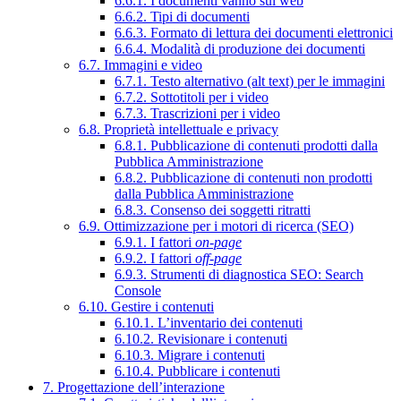
6.6.1. I documenti vanno sul web
6.6.2. Tipi di documenti
6.6.3. Formato di lettura dei documenti elettronici
6.6.4. Modalità di produzione dei documenti
6.7. Immagini e video
6.7.1. Testo alternativo (alt text) per le immagini
6.7.2. Sottotitoli per i video
6.7.3. Trascrizioni per i video
6.8. Proprietà intellettuale e privacy
6.8.1. Pubblicazione di contenuti prodotti dalla
Pubblica Amministrazione
6.8.2. Pubblicazione di contenuti non prodotti
dalla Pubblica Amministrazione
6.8.3. Consenso dei soggetti ritratti
6.9. Ottimizzazione per i motori di ricerca (SEO)
6.9.1. I fattori
on-page
6.9.2. I fattori
off-page
6.9.3. Strumenti di diagnostica SEO: Search
Console
6.10. Gestire i contenuti
6.10.1. L’inventario dei contenuti
6.10.2. Revisionare i contenuti
6.10.3. Migrare i contenuti
6.10.4. Pubblicare i contenuti
7. Progettazione dell’interazione