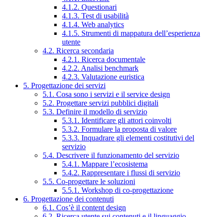
4.1.2. Questionari
4.1.3. Test di usabilità
4.1.4. Web analytics
4.1.5. Strumenti di mappatura dell’esperienza
utente
4.2. Ricerca secondaria
4.2.1. Ricerca documentale
4.2.2. Analisi benchmark
4.2.3. Valutazione euristica
5. Progettazione dei servizi
5.1. Cosa sono i servizi e il service design
5.2. Progettare servizi pubblici digitali
5.3. Definire il modello di servizio
5.3.1. Identificare gli attori coinvolti
5.3.2. Formulare la proposta di valore
5.3.3. Inquadrare gli elementi costitutivi del
servizio
5.4. Descrivere il funzionamento del servizio
5.4.1. Mappare l’ecosistema
5.4.2. Rappresentare i flussi di servizio
5.5. Co-progettare le soluzioni
5.5.1. Workshop di co-progettazione
6. Progettazione dei contenuti
6.1. Cos’è il content design
6.2. Ricerca utente sui contenuti e il linguaggio