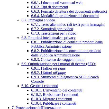
6.6.1. I documenti vanno sul web
6.6.2. Tipi di documenti
6.6.3. Formato di lettura dei documenti elettronici
6.6.4. Modalità di produzione dei documenti
6.7. Immagini e video
6.7.1. Testo alternativo (alt text) per le immagini
6.7.2. Sottotitoli per i video
6.7.3. Trascrizioni per i video
6.8. Proprietà intellettuale e privacy
6.8.1. Pubblicazione di contenuti prodotti dalla
Pubblica Amministrazione
6.8.2. Pubblicazione di contenuti non prodotti
dalla Pubblica Amministrazione
6.8.3. Consenso dei soggetti ritratti
6.9. Ottimizzazione per i motori di ricerca (SEO)
6.9.1. I fattori
on-page
6.9.2. I fattori
off-page
6.9.3. Strumenti di diagnostica SEO: Search
Console
6.10. Gestire i contenuti
6.10.1. L’inventario dei contenuti
6.10.2. Revisionare i contenuti
6.10.3. Migrare i contenuti
6.10.4. Pubblicare i contenuti
7. Progettazione dell’interazione