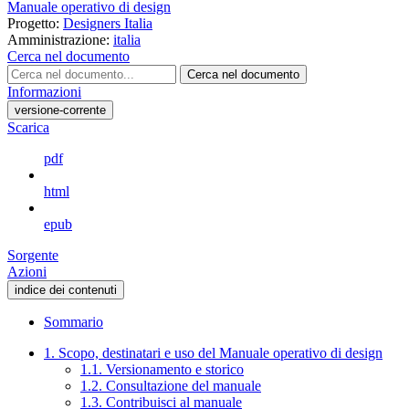
Manuale operativo di design
Progetto:
Designers Italia
Amministrazione:
italia
Cerca nel documento
Cerca nel documento
Informazioni
versione-corrente
Scarica
pdf
html
epub
Sorgente
Azioni
indice dei contenuti
Sommario
1. Scopo, destinatari e uso del Manuale operativo di design
1.1. Versionamento e storico
1.2. Consultazione del manuale
1.3. Contribuisci al manuale