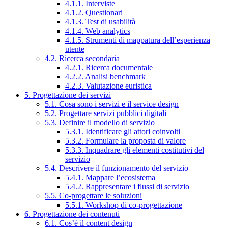
4.1.1. Interviste
4.1.2. Questionari
4.1.3. Test di usabilità
4.1.4. Web analytics
4.1.5. Strumenti di mappatura dell’esperienza
utente
4.2. Ricerca secondaria
4.2.1. Ricerca documentale
4.2.2. Analisi benchmark
4.2.3. Valutazione euristica
5. Progettazione dei servizi
5.1. Cosa sono i servizi e il service design
5.2. Progettare servizi pubblici digitali
5.3. Definire il modello di servizio
5.3.1. Identificare gli attori coinvolti
5.3.2. Formulare la proposta di valore
5.3.3. Inquadrare gli elementi costitutivi del
servizio
5.4. Descrivere il funzionamento del servizio
5.4.1. Mappare l’ecosistema
5.4.2. Rappresentare i flussi di servizio
5.5. Co-progettare le soluzioni
5.5.1. Workshop di co-progettazione
6. Progettazione dei contenuti
6.1. Cos’è il content design