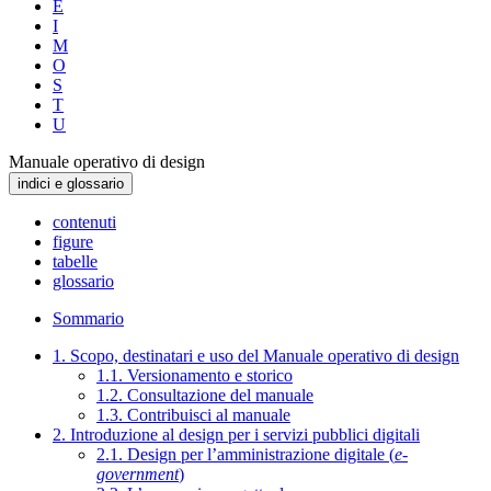
E
I
M
O
S
T
U
Manuale operativo di design
indici e glossario
contenuti
figure
tabelle
glossario
Sommario
1. Scopo, destinatari e uso del Manuale operativo di design
1.1. Versionamento e storico
1.2. Consultazione del manuale
1.3. Contribuisci al manuale
2. Introduzione al design per i servizi pubblici digitali
2.1. Design per l’amministrazione digitale (
e-
government
)