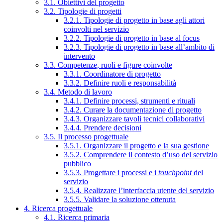
3.1. Obiettivi del progetto
3.2. Tipologie di progetti
3.2.1. Tipologie di progetto in base agli attori
coinvolti nel servizio
3.2.2. Tipologie di progetto in base al focus
3.2.3. Tipologie di progetto in base all’ambito di
intervento
3.3. Competenze, ruoli e figure coinvolte
3.3.1. Coordinatore di progetto
3.3.2. Definire ruoli e responsabilità
3.4. Metodo di lavoro
3.4.1. Definire processi, strumenti e rituali
3.4.2. Curare la documentazione di progetto
3.4.3. Organizzare tavoli tecnici collaborativi
3.4.4. Prendere decisioni
3.5. Il processo progettuale
3.5.1. Organizzare il progetto e la sua gestione
3.5.2. Comprendere il contesto d’uso del servizio
pubblico
3.5.3. Progettare i processi e i
touchpoint
del
servizio
3.5.4. Realizzare l’interfaccia utente del servizio
3.5.5. Validare la soluzione ottenuta
4. Ricerca progettuale
4.1. Ricerca primaria