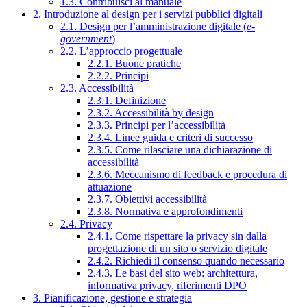
1.3. Contribuisci al manuale
2. Introduzione al design per i servizi pubblici digitali
2.1. Design per l’amministrazione digitale (
e-
government
)
2.2. L’approccio progettuale
2.2.1. Buone pratiche
2.2.2. Principi
2.3. Accessibilità
2.3.1. Definizione
2.3.2. Accessibilità by design
2.3.3. Principi per l’accessibilità
2.3.4. Linee guida e criteri di successo
2.3.5. Come rilasciare una dichiarazione di
accessibilità
2.3.6. Meccanismo di feedback e procedura di
attuazione
2.3.7. Obiettivi accessibilità
2.3.8. Normativa e approfondimenti
2.4. Privacy
2.4.1. Come rispettare la privacy sin dalla
progettazione di un sito o servizio digitale
2.4.2. Richiedi il consenso quando necessario
2.4.3. Le basi del sito web: architettura,
informativa privacy, riferimenti DPO
3. Pianificazione, gestione e strategia