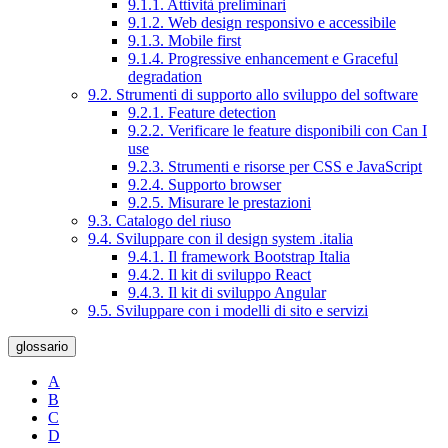
9.1.1. Attività preliminari
9.1.2. Web design responsivo e accessibile
9.1.3. Mobile first
9.1.4. Progressive enhancement e Graceful
degradation
9.2. Strumenti di supporto allo sviluppo del software
9.2.1. Feature detection
9.2.2. Verificare le feature disponibili con Can I
use
9.2.3. Strumenti e risorse per CSS e JavaScript
9.2.4. Supporto browser
9.2.5. Misurare le prestazioni
9.3. Catalogo del riuso
9.4. Sviluppare con il design system .italia
9.4.1. Il framework Bootstrap Italia
9.4.2. Il kit di sviluppo React
9.4.3. Il kit di sviluppo Angular
9.5. Sviluppare con i modelli di sito e servizi
glossario
A
B
C
D