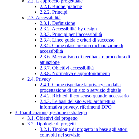
2.2. L’approccio progettuale
2.2.1. Buone pratiche
2.2.2. Principi
2.3. Accessibilità
2.3.1. Definizione
2.3.2. Accessibilità by design
2.3.3. Principi per l’accessibilità
2.3.4. Linee guida e criteri di successo
2.3.5. Come rilasciare una dichiarazione di
accessibilità
2.3.6. Meccanismo di feedback e procedura di
attuazione
2.3.7. Obiettivi accessibilità
2.3.8. Normativa e approfondimenti
2.4. Privacy
2.4.1. Come rispettare la privacy sin dalla
progettazione di un sito o servizio digitale
2.4.2. Richiedi il consenso quando necessario
2.4.3. Le basi del sito web: architettura,
informativa privacy, riferimenti DPO
3. Pianificazione, gestione e strategia
3.1. Obiettivi del progetto
3.2. Tipologie di progetti
3.2.1. Tipologie di progetto in base agli attori
coinvolti nel servizio