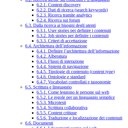
6.2.1. Content discovery
6.2.2. Dati di ricerca (search keywords)
6.2.3. Ricerca tramite analytics
6.2.4. Ricerca sui forum
6.3. Dalla ricerca ai bisogni degli utenti
6.3.1. User stories per definire i contenuti
6.3.2. Job stories per definire i contenuti
6.3.3. Criteri di accettazione
6.4. Architettura dell’informazione
6.4.1. Definire l’architettura dell’informazione
6.4.2. Alberatura
6.4.3. Flussi di interazione
6.4.4. Sistemi di navigazione
6.4.5. Tipologie di contenuto (content type)
6.4.6. Ontologie e standard
6.4.7. Vocabolari controllati e tassonomie
6.5. Scrittura e linguaggio
6.5.1. Come leggono le persone sul web
6.5.2. Le regole per un linguaggio semplice
6.5.3. Microtesti
6.5.4. Scrittura collaborativa
6.5.5. Content critique
6.5.6. Traduzione e localizzazione dei contenuti
6.6. Documenti