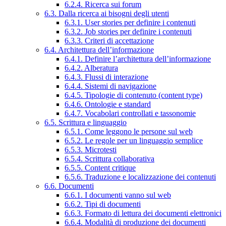
6.2.4. Ricerca sui forum
6.3. Dalla ricerca ai bisogni degli utenti
6.3.1. User stories per definire i contenuti
6.3.2. Job stories per definire i contenuti
6.3.3. Criteri di accettazione
6.4. Architettura dell’informazione
6.4.1. Definire l’architettura dell’informazione
6.4.2. Alberatura
6.4.3. Flussi di interazione
6.4.4. Sistemi di navigazione
6.4.5. Tipologie di contenuto (content type)
6.4.6. Ontologie e standard
6.4.7. Vocabolari controllati e tassonomie
6.5. Scrittura e linguaggio
6.5.1. Come leggono le persone sul web
6.5.2. Le regole per un linguaggio semplice
6.5.3. Microtesti
6.5.4. Scrittura collaborativa
6.5.5. Content critique
6.5.6. Traduzione e localizzazione dei contenuti
6.6. Documenti
6.6.1. I documenti vanno sul web
6.6.2. Tipi di documenti
6.6.3. Formato di lettura dei documenti elettronici
6.6.4. Modalità di produzione dei documenti