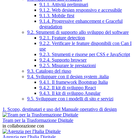
9.1.1. Attività preliminari
9.1.2. Web design responsivo e accessibile
9.1.3. Mobile first
9.1.4. Progressive enhancement e Graceful
degradation
9.2. Strumenti di supporto allo sviluppo del software
9.2.1. Feature detection
9.2.2. Verificare le feature disponibili con Can I
use
9.2.3. Strumenti e risorse per CSS e JavaScript
9.2.4. Supporto browser
9.2.5. Misurare le prestazioni
9.3. Catalogo del riuso
9.4. Sviluppare con il design system .italia
9.4.1. Il framework Bootstrap Italia
9.4.2. Il kit di sviluppo React
9.4.3. Il kit di sviluppo Angular
9.5. Sviluppare con i modelli di sito e servizi
1. Scopo, destinatari e uso del Manuale operativo di design
Team per la Trasformazione Digitale
in collaborazione con
Agenzia per l'Italia Digitale