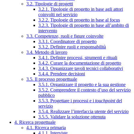
3.2. Tipologie di progetti
3.2.1. Tipologie di progetto in base agli attori
coinvolti nel servizio
3.2.2. Tipologie di progetto in base al focus
3.2.3. Tipologie di progetto in base all’ambito di
intervento
3.3. Competenze, ruoli e figure coinvolte
3.3.1. Coordinatore di progetto
3.3.2. Definire ruoli e responsabilità
3.4. Metodo di lavoro
3.4.1. Definire processi, strumenti e rituali
3.4.2. Curare la documentazione di progetto
3.4.3. Organizzare tavoli tecnici collaborativi
3.4.4. Prendere decisioni
3.5. Il processo progettuale
3.5.1. Organizzare il progetto e la sua gestione
3.5.2. Comprendere il contesto d’uso del servizio
pubblico
3.5.3. Progettare i processi e i
touchpoint
del
servizio
3.5.4. Realizzare l’interfaccia utente del servizio
3.5.5. Validare la soluzione ottenuta
4. Ricerca progettuale
4.1. Ricerca primaria
4.1.1. Interviste