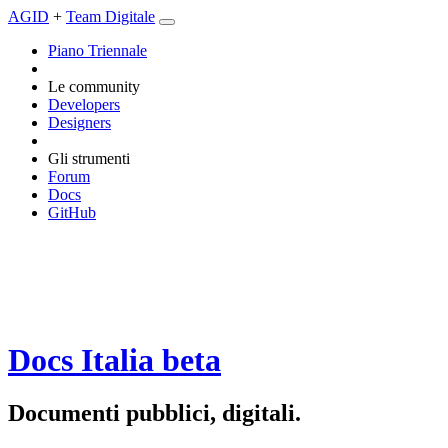
AGID
+
Team Digitale
Piano Triennale
Le community
Developers
Designers
Gli strumenti
Forum
Docs
GitHub
Docs Italia
beta
Documenti pubblici, digitali.