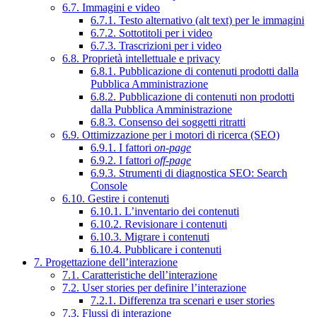
6.7. Immagini e video
6.7.1. Testo alternativo (alt text) per le immagini
6.7.2. Sottotitoli per i video
6.7.3. Trascrizioni per i video
6.8. Proprietà intellettuale e privacy
6.8.1. Pubblicazione di contenuti prodotti dalla
Pubblica Amministrazione
6.8.2. Pubblicazione di contenuti non prodotti
dalla Pubblica Amministrazione
6.8.3. Consenso dei soggetti ritratti
6.9. Ottimizzazione per i motori di ricerca (SEO)
6.9.1. I fattori
on-page
6.9.2. I fattori
off-page
6.9.3. Strumenti di diagnostica SEO: Search
Console
6.10. Gestire i contenuti
6.10.1. L’inventario dei contenuti
6.10.2. Revisionare i contenuti
6.10.3. Migrare i contenuti
6.10.4. Pubblicare i contenuti
7. Progettazione dell’interazione
7.1. Caratteristiche dell’interazione
7.2. User stories per definire l’interazione
7.2.1. Differenza tra scenari e user stories
7.3. Flussi di interazione