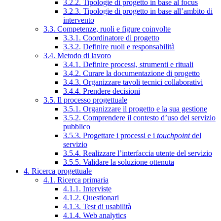
3.2.2. Tipologie di progetto in base al focus
3.2.3. Tipologie di progetto in base all’ambito di
intervento
3.3. Competenze, ruoli e figure coinvolte
3.3.1. Coordinatore di progetto
3.3.2. Definire ruoli e responsabilità
3.4. Metodo di lavoro
3.4.1. Definire processi, strumenti e rituali
3.4.2. Curare la documentazione di progetto
3.4.3. Organizzare tavoli tecnici collaborativi
3.4.4. Prendere decisioni
3.5. Il processo progettuale
3.5.1. Organizzare il progetto e la sua gestione
3.5.2. Comprendere il contesto d’uso del servizio
pubblico
3.5.3. Progettare i processi e i
touchpoint
del
servizio
3.5.4. Realizzare l’interfaccia utente del servizio
3.5.5. Validare la soluzione ottenuta
4. Ricerca progettuale
4.1. Ricerca primaria
4.1.1. Interviste
4.1.2. Questionari
4.1.3. Test di usabilità
4.1.4. Web analytics