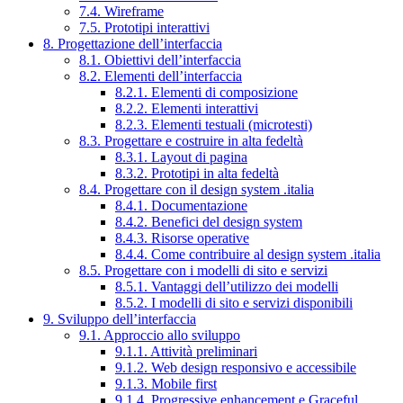
7.4. Wireframe
7.5. Prototipi interattivi
8. Progettazione dell’interfaccia
8.1. Obiettivi dell’interfaccia
8.2. Elementi dell’interfaccia
8.2.1. Elementi di composizione
8.2.2. Elementi interattivi
8.2.3. Elementi testuali (microtesti)
8.3. Progettare e costruire in alta fedeltà
8.3.1. Layout di pagina
8.3.2. Prototipi in alta fedeltà
8.4. Progettare con il design system .italia
8.4.1. Documentazione
8.4.2. Benefici del design system
8.4.3. Risorse operative
8.4.4. Come contribuire al design system .italia
8.5. Progettare con i modelli di sito e servizi
8.5.1. Vantaggi dell’utilizzo dei modelli
8.5.2. I modelli di sito e servizi disponibili
9. Sviluppo dell’interfaccia
9.1. Approccio allo sviluppo
9.1.1. Attività preliminari
9.1.2. Web design responsivo e accessibile
9.1.3. Mobile first
9.1.4. Progressive enhancement e Graceful