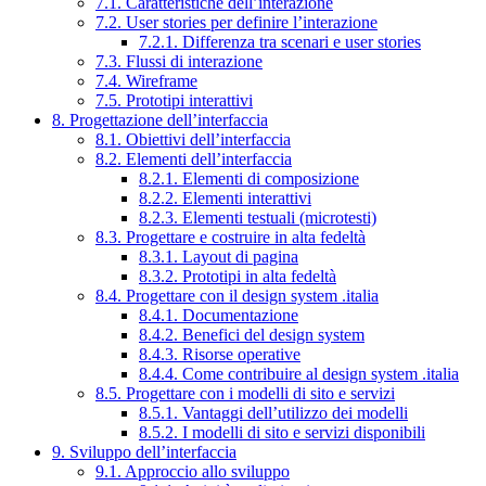
7.1. Caratteristiche dell’interazione
7.2. User stories per definire l’interazione
7.2.1. Differenza tra scenari e user stories
7.3. Flussi di interazione
7.4. Wireframe
7.5. Prototipi interattivi
8. Progettazione dell’interfaccia
8.1. Obiettivi dell’interfaccia
8.2. Elementi dell’interfaccia
8.2.1. Elementi di composizione
8.2.2. Elementi interattivi
8.2.3. Elementi testuali (microtesti)
8.3. Progettare e costruire in alta fedeltà
8.3.1. Layout di pagina
8.3.2. Prototipi in alta fedeltà
8.4. Progettare con il design system .italia
8.4.1. Documentazione
8.4.2. Benefici del design system
8.4.3. Risorse operative
8.4.4. Come contribuire al design system .italia
8.5. Progettare con i modelli di sito e servizi
8.5.1. Vantaggi dell’utilizzo dei modelli
8.5.2. I modelli di sito e servizi disponibili
9. Sviluppo dell’interfaccia
9.1. Approccio allo sviluppo