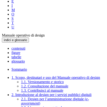
E
I
M
O
S
T
U
Manuale operativo di design
indici e glossario
contenuti
figure
tabelle
glossario
Sommario
1. Scopo, destinatari e uso del Manuale operativo di design
1.1. Versionamento e storico
1.2. Consultazione del manuale
1.3. Contribuisci al manuale
2. Introduzione al design per i servizi pubblici digitali
2.1. Design per l’amministrazione digitale (
e-
government
)