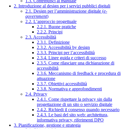
1.3. Contribuisci al manuale
2. Introduzione al design per i servizi pubblici digitali
2.1. Design per l’amministrazione digitale (
e-
government
)
2.2. L’approccio progettuale
2.2.1. Buone pratiche
2.2.2. Principi
2.3. Accessibilità
2.3.1. Definizione
2.3.2. Accessibilità by design
2.3.3. Principi per l’accessibilità
2.3.4. Linee guida e criteri di successo
2.3.5. Come rilasciare una dichiarazione di
accessibilità
2.3.6. Meccanismo di feedback e procedura di
attuazione
2.3.7. Obiettivi accessibilità
2.3.8. Normativa e approfondimenti
2.4. Privacy
2.4.1. Come rispettare la privacy sin dalla
progettazione di un sito o servizio digitale
2.4.2. Richiedi il consenso quando necessario
2.4.3. Le basi del sito web: architettura,
informativa privacy, riferimenti DPO
3. Pianificazione, gestione e strategia