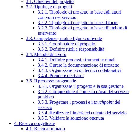
3.1. Obiettivi del progetto
3.2. Tipologie di progetti
3.2.1. Tipologie di progetto in base agli attori
coinvolti nel servizio
3.2.2. Tipologie di progetto in base al focus
3.2.3. Tipologie di progetto in base all’ambito di
intervento
3.3. Competenze, ruoli e figure coinvolte
3.3.1. Coordinatore di progetto
3.3.2. Definire ruoli e responsabilità
3.4. Metodo di lavoro
3.4.1. Definire processi, strumenti e rituali
3.4.2. Curare la documentazione di progetto
3.4.3. Organizzare tavoli tecnici collaborativi
3.4.4. Prendere decisioni
3.5. Il processo progettuale
3.5.1. Organizzare il progetto e la sua gestione
3.5.2. Comprendere il contesto d’uso del servizio
pubblico
3.5.3. Progettare i processi e i
touchpoint
del
servizio
3.5.4. Realizzare l’interfaccia utente del servizio
3.5.5. Validare la soluzione ottenuta
4. Ricerca progettuale
4.1. Ricerca primaria