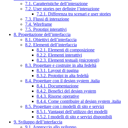
7.1. Caratteristiche dell’interazione
7.2. User stories per definire l’interazione
7.2.1. Differenza tra scenari e user stories
7.3. Flussi di interazione
7.4. Wireframe
7.5. Prototipi interattivi
8. Progettazione dell’interfaccia
8.1. Obiettivi dell’interfaccia
8.2. Elementi dell’interfaccia
8.2.1. Elementi di composizione
8.2.2. Elementi interattivi
8.2.3. Elementi testuali (microtesti)
8.3. Progettare e costruire in alta fedeltà
8.3.1. Layout di pagina
8.3.2. Prototipi in alta fedeltà
8.4. Progettare con il design system .italia
8.4.1. Documentazione
8.4.2. Benefici del design system
8.4.3. Risorse operative
8.4.4. Come contribuire al design system .italia
8.5. Progettare con i modelli di sito e servizi
8.5.1. Vantaggi dell’utilizzo dei modelli
8.5.2. I modelli di sito e servizi disponibili
9. Sviluppo dell’interfaccia
9.1. Approccio allo sviluppo