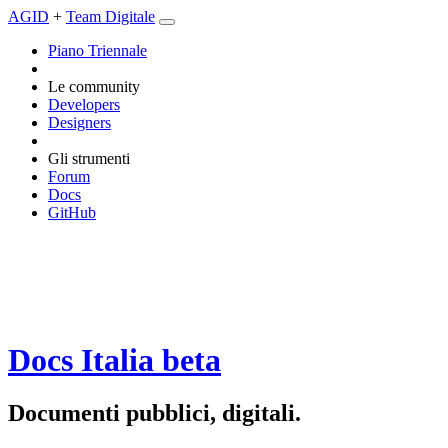
AGID
+
Team Digitale
Piano Triennale
Le community
Developers
Designers
Gli strumenti
Forum
Docs
GitHub
Docs Italia
beta
Documenti pubblici, digitali.