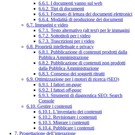
6.6.1. I documenti vanno sul web
6.6.2. Tipi di documenti
6.6.3. Formato di lettura dei documenti elettronici
6.6.4. Modalità di produzione dei documenti
6.7. Immagini e video
6.7.1. Testo alternativo (alt text) per le immagini
6.7.2. Sottotitoli per i video
6.7.3. Trascrizioni per i video
6.8. Proprietà intellettuale e privacy
6.8.1. Pubblicazione di contenuti prodotti dalla
Pubblica Amministrazione
6.8.2. Pubblicazione di contenuti non prodotti
dalla Pubblica Amministrazione
6.8.3. Consenso dei soggetti ritratti
6.9. Ottimizzazione per i motori di ricerca (SEO)
6.9.1. I fattori
on-page
6.9.2. I fattori
off-page
6.9.3. Strumenti di diagnostica SEO: Search
Console
6.10. Gestire i contenuti
6.10.1. L’inventario dei contenuti
6.10.2. Revisionare i contenuti
6.10.3. Migrare i contenuti
6.10.4. Pubblicare i contenuti
7. Progettazione dell’interazione