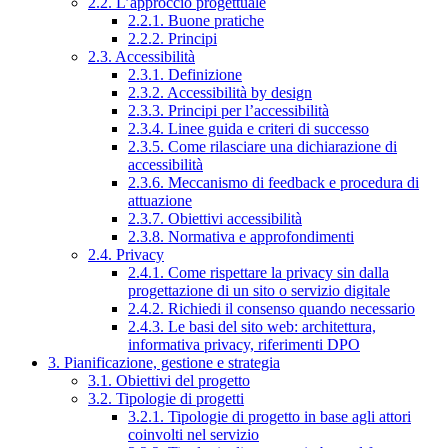
2.2. L’approccio progettuale
2.2.1. Buone pratiche
2.2.2. Principi
2.3. Accessibilità
2.3.1. Definizione
2.3.2. Accessibilità by design
2.3.3. Principi per l’accessibilità
2.3.4. Linee guida e criteri di successo
2.3.5. Come rilasciare una dichiarazione di
accessibilità
2.3.6. Meccanismo di feedback e procedura di
attuazione
2.3.7. Obiettivi accessibilità
2.3.8. Normativa e approfondimenti
2.4. Privacy
2.4.1. Come rispettare la privacy sin dalla
progettazione di un sito o servizio digitale
2.4.2. Richiedi il consenso quando necessario
2.4.3. Le basi del sito web: architettura,
informativa privacy, riferimenti DPO
3. Pianificazione, gestione e strategia
3.1. Obiettivi del progetto
3.2. Tipologie di progetti
3.2.1. Tipologie di progetto in base agli attori
coinvolti nel servizio