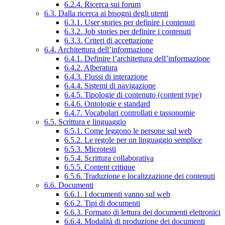
6.2.4. Ricerca sui forum
6.3. Dalla ricerca ai bisogni degli utenti
6.3.1. User stories per definire i contenuti
6.3.2. Job stories per definire i contenuti
6.3.3. Criteri di accettazione
6.4. Architettura dell’informazione
6.4.1. Definire l’architettura dell’informazione
6.4.2. Alberatura
6.4.3. Flussi di interazione
6.4.4. Sistemi di navigazione
6.4.5. Tipologie di contenuto (content type)
6.4.6. Ontologie e standard
6.4.7. Vocabolari controllati e tassonomie
6.5. Scrittura e linguaggio
6.5.1. Come leggono le persone sul web
6.5.2. Le regole per un linguaggio semplice
6.5.3. Microtesti
6.5.4. Scrittura collaborativa
6.5.5. Content critique
6.5.6. Traduzione e localizzazione dei contenuti
6.6. Documenti
6.6.1. I documenti vanno sul web
6.6.2. Tipi di documenti
6.6.3. Formato di lettura dei documenti elettronici
6.6.4. Modalità di produzione dei documenti