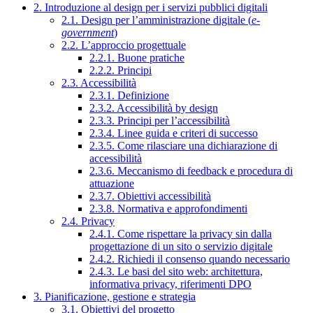
2. Introduzione al design per i servizi pubblici digitali
2.1. Design per l’amministrazione digitale (
e-
government
)
2.2. L’approccio progettuale
2.2.1. Buone pratiche
2.2.2. Principi
2.3. Accessibilità
2.3.1. Definizione
2.3.2. Accessibilità by design
2.3.3. Principi per l’accessibilità
2.3.4. Linee guida e criteri di successo
2.3.5. Come rilasciare una dichiarazione di
accessibilità
2.3.6. Meccanismo di feedback e procedura di
attuazione
2.3.7. Obiettivi accessibilità
2.3.8. Normativa e approfondimenti
2.4. Privacy
2.4.1. Come rispettare la privacy sin dalla
progettazione di un sito o servizio digitale
2.4.2. Richiedi il consenso quando necessario
2.4.3. Le basi del sito web: architettura,
informativa privacy, riferimenti DPO
3. Pianificazione, gestione e strategia
3.1. Obiettivi del progetto