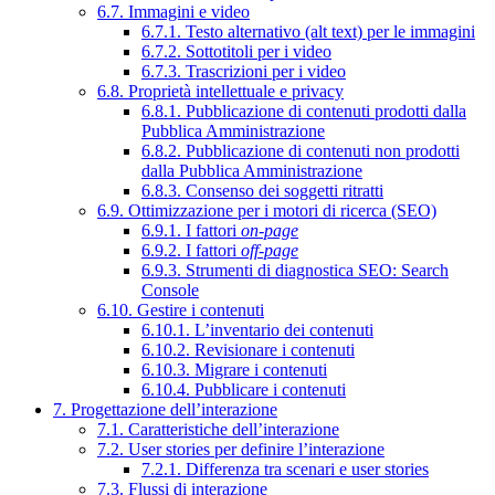
6.7. Immagini e video
6.7.1. Testo alternativo (alt text) per le immagini
6.7.2. Sottotitoli per i video
6.7.3. Trascrizioni per i video
6.8. Proprietà intellettuale e privacy
6.8.1. Pubblicazione di contenuti prodotti dalla
Pubblica Amministrazione
6.8.2. Pubblicazione di contenuti non prodotti
dalla Pubblica Amministrazione
6.8.3. Consenso dei soggetti ritratti
6.9. Ottimizzazione per i motori di ricerca (SEO)
6.9.1. I fattori
on-page
6.9.2. I fattori
off-page
6.9.3. Strumenti di diagnostica SEO: Search
Console
6.10. Gestire i contenuti
6.10.1. L’inventario dei contenuti
6.10.2. Revisionare i contenuti
6.10.3. Migrare i contenuti
6.10.4. Pubblicare i contenuti
7. Progettazione dell’interazione
7.1. Caratteristiche dell’interazione
7.2. User stories per definire l’interazione
7.2.1. Differenza tra scenari e user stories
7.3. Flussi di interazione