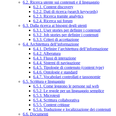
6.2. Ricerca utente sui contenuti e il linguaggio
6.2.1. Content discovery
6.2.2. Dati di ricerca (search keywords)
6.2.3. Ricerca tramite analytics
6.2.4. Ricerca sui forum
6.3. Dalla ricerca ai bisogni degli utenti
6.3.1. User stories per definire i contenuti
6.3.2. Job stories per definire i contenuti
6.3.3. Criteri di accettazione
6.4. Architettura dell’informazione
6.4.1. Definire l’architettura dell’informazione
6.4.2. Alberatura
6.4.3. Flussi di interazione
6.4.4. Sistemi di navigazione
6.4.5. Tipologie di contenuto (content type)
6.4.6. Ontologie e standard
6.4.7. Vocabolari controllati e tassonomie
6.5. Scrittura e linguaggio
6.5.1. Come leggono le persone sul web
6.5.2. Le regole per un linguaggio semplice
6.5.3. Microtesti
6.5.4. Scrittura collaborativa
6.5.5. Content critique
6.5.6. Traduzione e localizzazione dei contenuti
6.6. Documenti