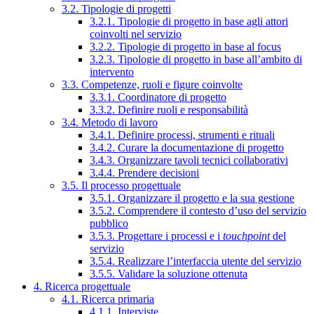
3.2. Tipologie di progetti
3.2.1. Tipologie di progetto in base agli attori
coinvolti nel servizio
3.2.2. Tipologie di progetto in base al focus
3.2.3. Tipologie di progetto in base all’ambito di
intervento
3.3. Competenze, ruoli e figure coinvolte
3.3.1. Coordinatore di progetto
3.3.2. Definire ruoli e responsabilità
3.4. Metodo di lavoro
3.4.1. Definire processi, strumenti e rituali
3.4.2. Curare la documentazione di progetto
3.4.3. Organizzare tavoli tecnici collaborativi
3.4.4. Prendere decisioni
3.5. Il processo progettuale
3.5.1. Organizzare il progetto e la sua gestione
3.5.2. Comprendere il contesto d’uso del servizio
pubblico
3.5.3. Progettare i processi e i
touchpoint
del
servizio
3.5.4. Realizzare l’interfaccia utente del servizio
3.5.5. Validare la soluzione ottenuta
4. Ricerca progettuale
4.1. Ricerca primaria
4.1.1. Interviste