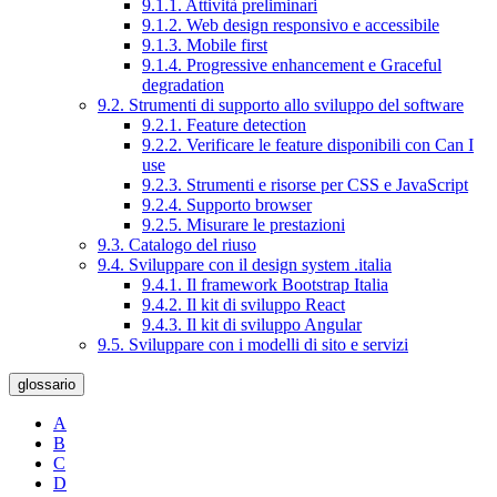
9.1.1. Attività preliminari
9.1.2. Web design responsivo e accessibile
9.1.3. Mobile first
9.1.4. Progressive enhancement e Graceful
degradation
9.2. Strumenti di supporto allo sviluppo del software
9.2.1. Feature detection
9.2.2. Verificare le feature disponibili con Can I
use
9.2.3. Strumenti e risorse per CSS e JavaScript
9.2.4. Supporto browser
9.2.5. Misurare le prestazioni
9.3. Catalogo del riuso
9.4. Sviluppare con il design system .italia
9.4.1. Il framework Bootstrap Italia
9.4.2. Il kit di sviluppo React
9.4.3. Il kit di sviluppo Angular
9.5. Sviluppare con i modelli di sito e servizi
glossario
A
B
C
D