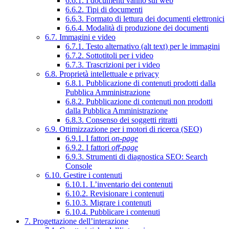
6.6.1. I documenti vanno sul web
6.6.2. Tipi di documenti
6.6.3. Formato di lettura dei documenti elettronici
6.6.4. Modalità di produzione dei documenti
6.7. Immagini e video
6.7.1. Testo alternativo (alt text) per le immagini
6.7.2. Sottotitoli per i video
6.7.3. Trascrizioni per i video
6.8. Proprietà intellettuale e privacy
6.8.1. Pubblicazione di contenuti prodotti dalla
Pubblica Amministrazione
6.8.2. Pubblicazione di contenuti non prodotti
dalla Pubblica Amministrazione
6.8.3. Consenso dei soggetti ritratti
6.9. Ottimizzazione per i motori di ricerca (SEO)
6.9.1. I fattori
on-page
6.9.2. I fattori
off-page
6.9.3. Strumenti di diagnostica SEO: Search
Console
6.10. Gestire i contenuti
6.10.1. L’inventario dei contenuti
6.10.2. Revisionare i contenuti
6.10.3. Migrare i contenuti
6.10.4. Pubblicare i contenuti
7. Progettazione dell’interazione