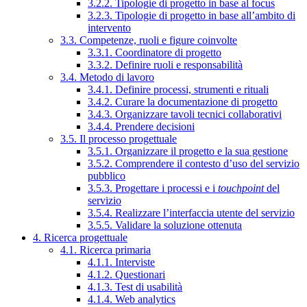
3.2.2. Tipologie di progetto in base al focus
3.2.3. Tipologie di progetto in base all’ambito di
intervento
3.3. Competenze, ruoli e figure coinvolte
3.3.1. Coordinatore di progetto
3.3.2. Definire ruoli e responsabilità
3.4. Metodo di lavoro
3.4.1. Definire processi, strumenti e rituali
3.4.2. Curare la documentazione di progetto
3.4.3. Organizzare tavoli tecnici collaborativi
3.4.4. Prendere decisioni
3.5. Il processo progettuale
3.5.1. Organizzare il progetto e la sua gestione
3.5.2. Comprendere il contesto d’uso del servizio
pubblico
3.5.3. Progettare i processi e i
touchpoint
del
servizio
3.5.4. Realizzare l’interfaccia utente del servizio
3.5.5. Validare la soluzione ottenuta
4. Ricerca progettuale
4.1. Ricerca primaria
4.1.1. Interviste
4.1.2. Questionari
4.1.3. Test di usabilità
4.1.4. Web analytics