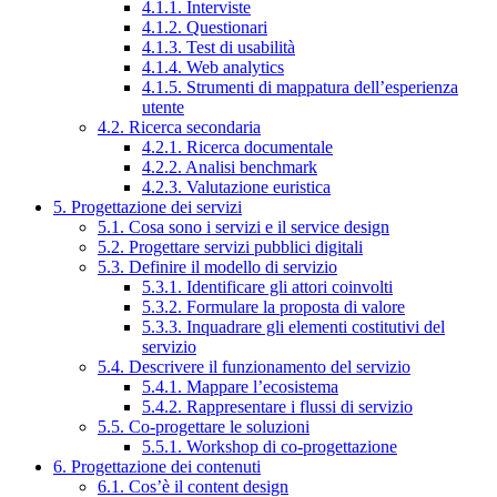
4.1.1. Interviste
4.1.2. Questionari
4.1.3. Test di usabilità
4.1.4. Web analytics
4.1.5. Strumenti di mappatura dell’esperienza
utente
4.2. Ricerca secondaria
4.2.1. Ricerca documentale
4.2.2. Analisi benchmark
4.2.3. Valutazione euristica
5. Progettazione dei servizi
5.1. Cosa sono i servizi e il service design
5.2. Progettare servizi pubblici digitali
5.3. Definire il modello di servizio
5.3.1. Identificare gli attori coinvolti
5.3.2. Formulare la proposta di valore
5.3.3. Inquadrare gli elementi costitutivi del
servizio
5.4. Descrivere il funzionamento del servizio
5.4.1. Mappare l’ecosistema
5.4.2. Rappresentare i flussi di servizio
5.5. Co-progettare le soluzioni
5.5.1. Workshop di co-progettazione
6. Progettazione dei contenuti
6.1. Cos’è il content design