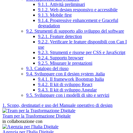
9.1.1. Attività preliminari
9.1.2. Web design responsivo e accessibile
9.1.3. Mobile first
9.1.4. Progressive enhancement e Graceful
degradation
9.2. Strumenti di supporto allo sviluppo del software
9.2.1. Feature detection
9.2.2. Verificare le feature disponibili con Can I
use
9.2.3. Strumenti e risorse per CSS e JavaScript
9.2.4. Supporto browser
9.2.5. Misurare le prestazioni
9.3. Catalogo del riuso
9.4. Sviluppare con il design system .italia
9.4.1. Il framework Bootstrap Italia
9.4.2. Il kit di sviluppo React
9.4.3. Il kit di sviluppo Angular
9.5. Sviluppare con i modelli di sito e servizi
1. Scopo, destinatari e uso del Manuale operativo di design
Team per la Trasformazione Digitale
in collaborazione con
Agenzia per l'Italia Digitale