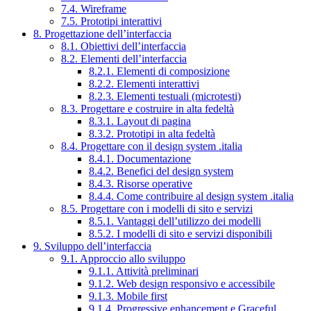
7.4. Wireframe
7.5. Prototipi interattivi
8. Progettazione dell’interfaccia
8.1. Obiettivi dell’interfaccia
8.2. Elementi dell’interfaccia
8.2.1. Elementi di composizione
8.2.2. Elementi interattivi
8.2.3. Elementi testuali (microtesti)
8.3. Progettare e costruire in alta fedeltà
8.3.1. Layout di pagina
8.3.2. Prototipi in alta fedeltà
8.4. Progettare con il design system .italia
8.4.1. Documentazione
8.4.2. Benefici del design system
8.4.3. Risorse operative
8.4.4. Come contribuire al design system .italia
8.5. Progettare con i modelli di sito e servizi
8.5.1. Vantaggi dell’utilizzo dei modelli
8.5.2. I modelli di sito e servizi disponibili
9. Sviluppo dell’interfaccia
9.1. Approccio allo sviluppo
9.1.1. Attività preliminari
9.1.2. Web design responsivo e accessibile
9.1.3. Mobile first
9.1.4. Progressive enhancement e Graceful