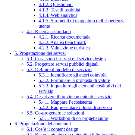
4.1.2. Questionari
4.1.3. Test di usabilità
4.1.4. Web analytics
4.1.5. Strumenti di mappatura dell’esperienza
utente
4.2. Ricerca secondaria
4.2.1. Ricerca documentale
4.2.2. Analisi benchmark
4.2.3. Valutazione euristica
5. Progettazione dei servizi
5.1. Cosa sono i servizi e il service design
5.2. Progettare servizi pubblici digitali
5.3. Definire il modello di servizio
5.3.1. Identificare gli attori coinvolti
5.3.2. Formulare la proposta di valore
5.3.3. Inquadrare gli elementi costitutivi del
servizio
5.4. Descrivere il funzionamento del servizio
5.4.1. Mappare l’ecosistema
5.4.2. Rappresentare i flussi di servizio
5.5. Co-progettare le soluzioni
5.5.1. Workshop di co-progettazione
6. Progettazione dei contenuti
6.1. Cos’è il content design
6.2. Ricerca utente sui contenuti e il linguaggio