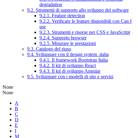
degradation
9.2. Strumenti di supporto allo sviluppo del software
9.2.1. Feature detection
9.2.2. Verificare le feature disponibili con Can I
use
9.2.3. Strumenti e risorse per CSS e JavaScript
9.2.4. Supporto browser
9.2.5. Misurare le prestazioni
9.3. Catalogo del riuso
9.4. Sviluppare con il design system .italia
9.4.1. Il framework Bootstrap Italia
9.4.2. Il kit di sviluppo React
9.4.3. Il kit di sviluppo Angular
9.5. Sviluppare con i modelli di sito e servizi
None
None
A
B
C
D
E
I
M