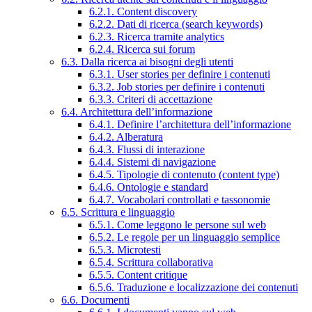
6.2.1. Content discovery
6.2.2. Dati di ricerca (search keywords)
6.2.3. Ricerca tramite analytics
6.2.4. Ricerca sui forum
6.3. Dalla ricerca ai bisogni degli utenti
6.3.1. User stories per definire i contenuti
6.3.2. Job stories per definire i contenuti
6.3.3. Criteri di accettazione
6.4. Architettura dell’informazione
6.4.1. Definire l’architettura dell’informazione
6.4.2. Alberatura
6.4.3. Flussi di interazione
6.4.4. Sistemi di navigazione
6.4.5. Tipologie di contenuto (content type)
6.4.6. Ontologie e standard
6.4.7. Vocabolari controllati e tassonomie
6.5. Scrittura e linguaggio
6.5.1. Come leggono le persone sul web
6.5.2. Le regole per un linguaggio semplice
6.5.3. Microtesti
6.5.4. Scrittura collaborativa
6.5.5. Content critique
6.5.6. Traduzione e localizzazione dei contenuti
6.6. Documenti