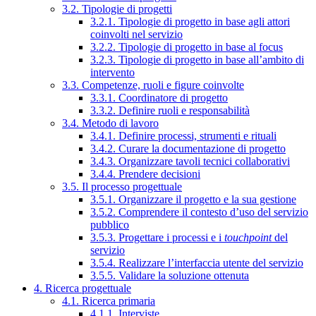
3.2. Tipologie di progetti
3.2.1. Tipologie di progetto in base agli attori
coinvolti nel servizio
3.2.2. Tipologie di progetto in base al focus
3.2.3. Tipologie di progetto in base all’ambito di
intervento
3.3. Competenze, ruoli e figure coinvolte
3.3.1. Coordinatore di progetto
3.3.2. Definire ruoli e responsabilità
3.4. Metodo di lavoro
3.4.1. Definire processi, strumenti e rituali
3.4.2. Curare la documentazione di progetto
3.4.3. Organizzare tavoli tecnici collaborativi
3.4.4. Prendere decisioni
3.5. Il processo progettuale
3.5.1. Organizzare il progetto e la sua gestione
3.5.2. Comprendere il contesto d’uso del servizio
pubblico
3.5.3. Progettare i processi e i
touchpoint
del
servizio
3.5.4. Realizzare l’interfaccia utente del servizio
3.5.5. Validare la soluzione ottenuta
4. Ricerca progettuale
4.1. Ricerca primaria
4.1.1. Interviste