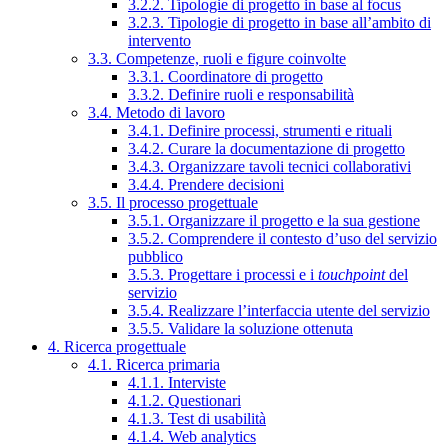
3.2.2. Tipologie di progetto in base al focus
3.2.3. Tipologie di progetto in base all’ambito di
intervento
3.3. Competenze, ruoli e figure coinvolte
3.3.1. Coordinatore di progetto
3.3.2. Definire ruoli e responsabilità
3.4. Metodo di lavoro
3.4.1. Definire processi, strumenti e rituali
3.4.2. Curare la documentazione di progetto
3.4.3. Organizzare tavoli tecnici collaborativi
3.4.4. Prendere decisioni
3.5. Il processo progettuale
3.5.1. Organizzare il progetto e la sua gestione
3.5.2. Comprendere il contesto d’uso del servizio
pubblico
3.5.3. Progettare i processi e i
touchpoint
del
servizio
3.5.4. Realizzare l’interfaccia utente del servizio
3.5.5. Validare la soluzione ottenuta
4. Ricerca progettuale
4.1. Ricerca primaria
4.1.1. Interviste
4.1.2. Questionari
4.1.3. Test di usabilità
4.1.4. Web analytics