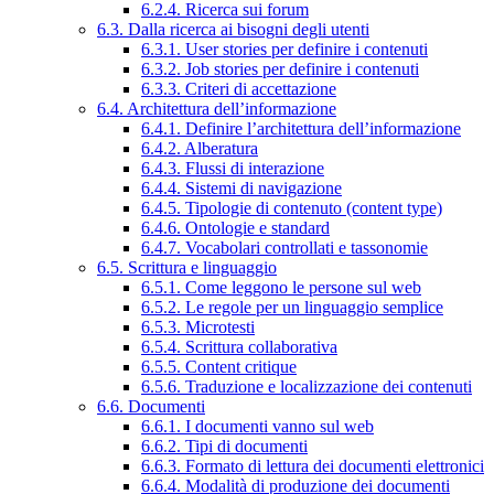
6.2.4. Ricerca sui forum
6.3. Dalla ricerca ai bisogni degli utenti
6.3.1. User stories per definire i contenuti
6.3.2. Job stories per definire i contenuti
6.3.3. Criteri di accettazione
6.4. Architettura dell’informazione
6.4.1. Definire l’architettura dell’informazione
6.4.2. Alberatura
6.4.3. Flussi di interazione
6.4.4. Sistemi di navigazione
6.4.5. Tipologie di contenuto (content type)
6.4.6. Ontologie e standard
6.4.7. Vocabolari controllati e tassonomie
6.5. Scrittura e linguaggio
6.5.1. Come leggono le persone sul web
6.5.2. Le regole per un linguaggio semplice
6.5.3. Microtesti
6.5.4. Scrittura collaborativa
6.5.5. Content critique
6.5.6. Traduzione e localizzazione dei contenuti
6.6. Documenti
6.6.1. I documenti vanno sul web
6.6.2. Tipi di documenti
6.6.3. Formato di lettura dei documenti elettronici
6.6.4. Modalità di produzione dei documenti