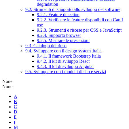
degradation
9.2. Strumenti di supporto allo sviluppo del software
9.2.1. Feature detection
9.2.2. Verificare le feature disponibili con Can I
use
9.2.3. Strumenti e risorse per CSS e JavaScript
9.2.4. Supporto browser
9.2.5. Misurare le prestazioni
9.3. Catalogo del riuso
9.4. Sviluppare con il design system .italia
9.4.1. Il framework Bootstrap Italia
9.4.2. Il kit di sviluppo React
9.4.3. Il kit di sviluppo Angular
9.5. Sviluppare con i modelli di sito e servizi
None
None
A
B
C
D
E
I
M