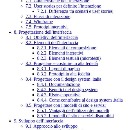
7.1. Caratteristiche dell’interazione
7.2. User stories per definire l’interazione
7.2.1. Differenza tra scenari e user stories
7.3. Flussi di interazione
7.4. Wireframe
7.5. Prototipi interattivi
8. Progettazione dell’interfaccia
8.1. Obiettivi dell’interfaccia
8.2. Elementi dell’interfaccia
8.2.1. Elementi di composizione
8.2.2. Elementi interattivi
8.2.3. Elementi testuali (microtesti)
8.3. Progettare e costruire in alta fedeltà
8.3.1. Layout di pagina
8.3.2. Prototipi in alta fedeltà
8.4. Progettare con il design system .italia
8.4.1. Documentazione
8.4.2. Benefici del design system
8.4.3. Risorse operative
8.4.4. Come contribuire al design system .italia
8.5. Progettare con i modelli di sito e servizi
8.5.1. Vantaggi dell’utilizzo dei modelli
8.5.2. I modelli di sito e servizi disponibili
9. Sviluppo dell’interfaccia
9.1. Approccio allo sviluppo