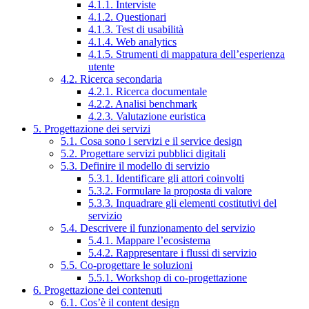
4.1.1. Interviste
4.1.2. Questionari
4.1.3. Test di usabilità
4.1.4. Web analytics
4.1.5. Strumenti di mappatura dell’esperienza
utente
4.2. Ricerca secondaria
4.2.1. Ricerca documentale
4.2.2. Analisi benchmark
4.2.3. Valutazione euristica
5. Progettazione dei servizi
5.1. Cosa sono i servizi e il service design
5.2. Progettare servizi pubblici digitali
5.3. Definire il modello di servizio
5.3.1. Identificare gli attori coinvolti
5.3.2. Formulare la proposta di valore
5.3.3. Inquadrare gli elementi costitutivi del
servizio
5.4. Descrivere il funzionamento del servizio
5.4.1. Mappare l’ecosistema
5.4.2. Rappresentare i flussi di servizio
5.5. Co-progettare le soluzioni
5.5.1. Workshop di co-progettazione
6. Progettazione dei contenuti
6.1. Cos’è il content design