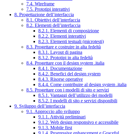
7.4. Wireframe
7.5. Prototipi interattivi
8. Progettazione dell’interfaccia
8.1. Obiettivi dell’interfaccia
8.2. Elementi dell’interfaccia
8.2.1. Elementi di composizione
8.2.2. Elementi interattivi
8.2.3. Elementi testuali (microtesti)
8.3. Progettare e costruire in alta fedeltà
8.3.1. Layout di pagina
8.3.2. Prototipi in alta fedeltà
8.4. Progettare con il design system .italia
8.4.1. Documentazione
8.4.2. Benefici del design system
8.4.3. Risorse operative
8.4.4. Come contribuire al design system .italia
8.5. Progettare con i modelli di sito e servizi
8.5.1. Vantaggi dell’utilizzo dei modelli
8.5.2. I modelli di sito e servizi disponibili
9. Sviluppo dell’interfaccia
9.1. Approccio allo sviluppo
9.1.1. Attività preliminari
9.1.2. Web design responsivo e accessibile
9.1.3. Mobile first
9.1.4. Progressive enhancement e Graceful