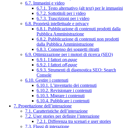
6.7. Immagini e video
6.7.1. Testo alternativo (alt text) per le immagini
6.7.2. Sottotitoli per i video
6.7.3. Trascrizioni per i video
6.8. Proprietà intellettuale e privacy
6.8.1. Pubblicazione di contenuti prodotti dalla
Pubblica Amministrazione
6.8.2. Pubblicazione di contenuti non prodotti
dalla Pubblica Amministrazione
6.8.3. Consenso dei soggetti ritratti
6.9. Ottimizzazione per i motori di ricerca (SEO)
6.9.1. I fattori
on-page
6.9.2. I fattori
off-page
6.9.3. Strumenti di diagnostica SEO: Search
Console
6.10. Gestire i contenuti
6.10.1. L’inventario dei contenuti
6.10.2. Revisionare i contenuti
6.10.3. Migrare i contenuti
6.10.4. Pubblicare i contenuti
7. Progettazione dell’interazione
7.1. Caratteristiche dell’interazione
7.2. User stories per definire l’interazione
7.2.1. Differenza tra scenari e user stories
7.3. Flussi di interazione