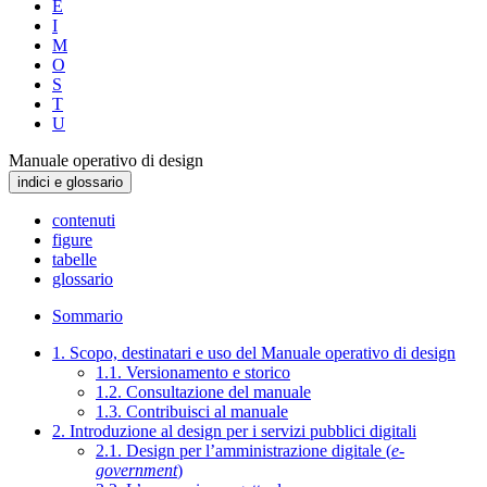
E
I
M
O
S
T
U
Manuale operativo di design
indici e glossario
contenuti
figure
tabelle
glossario
Sommario
1. Scopo, destinatari e uso del Manuale operativo di design
1.1. Versionamento e storico
1.2. Consultazione del manuale
1.3. Contribuisci al manuale
2. Introduzione al design per i servizi pubblici digitali
2.1. Design per l’amministrazione digitale (
e-
government
)