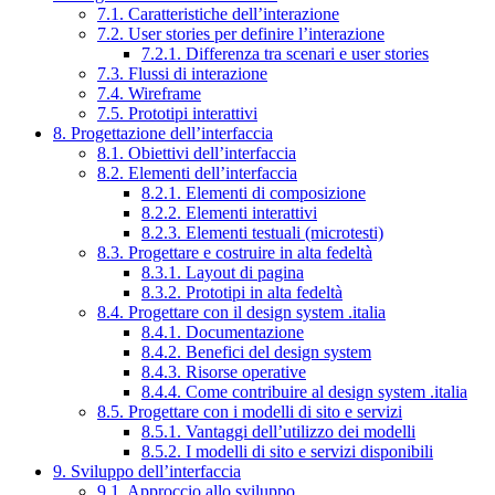
7.1. Caratteristiche dell’interazione
7.2. User stories per definire l’interazione
7.2.1. Differenza tra scenari e user stories
7.3. Flussi di interazione
7.4. Wireframe
7.5. Prototipi interattivi
8. Progettazione dell’interfaccia
8.1. Obiettivi dell’interfaccia
8.2. Elementi dell’interfaccia
8.2.1. Elementi di composizione
8.2.2. Elementi interattivi
8.2.3. Elementi testuali (microtesti)
8.3. Progettare e costruire in alta fedeltà
8.3.1. Layout di pagina
8.3.2. Prototipi in alta fedeltà
8.4. Progettare con il design system .italia
8.4.1. Documentazione
8.4.2. Benefici del design system
8.4.3. Risorse operative
8.4.4. Come contribuire al design system .italia
8.5. Progettare con i modelli di sito e servizi
8.5.1. Vantaggi dell’utilizzo dei modelli
8.5.2. I modelli di sito e servizi disponibili
9. Sviluppo dell’interfaccia
9.1. Approccio allo sviluppo