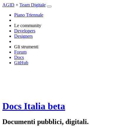
AGID
+
Team Digitale
Piano Triennale
Le community
Developers
Designers
Gli strumenti
Forum
Docs
GitHub
Docs Italia
beta
Documenti pubblici, digitali.