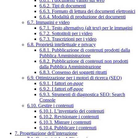
6.6.1. I documenti vanno sul web
6.6.2. Tipi di documenti
6.6.3. Formato di lettura dei documenti elettronici
6.6.4. Modalità di produzione dei documenti
6.7. Immagini e video
6.7.1. Testo alternativo (alt text) per le immagini
6.7.2. Sottotitoli per i video
6.7.3. Trascrizioni per i video
6.8. Proprietà intellettuale e privacy
6.8.1. Pubblicazione di contenuti prodotti dalla
Pubblica Amministrazione
6.8.2. Pubblicazione di contenuti non prodotti
dalla Pubblica Amministrazione
6.8.3. Consenso dei soggetti ritratti
6.9. Ottimizzazione per i motori di ricerca (SEO)
6.9.1. I fattori
on-page
6.9.2. I fattori
off-page
6.9.3. Strumenti di diagnostica SEO: Search
Console
6.10. Gestire i contenuti
6.10.1. L’inventario dei contenuti
6.10.2. Revisionare i contenuti
6.10.3. Migrare i contenuti
6.10.4. Pubblicare i contenuti
7. Progettazione dell’interazione