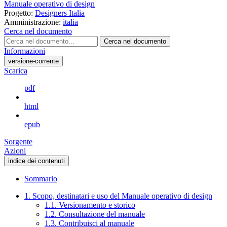
Manuale operativo di design
Progetto:
Designers Italia
Amministrazione:
italia
Cerca nel documento
Cerca nel documento
Informazioni
versione-corrente
Scarica
pdf
html
epub
Sorgente
Azioni
indice dei contenuti
Sommario
1. Scopo, destinatari e uso del Manuale operativo di design
1.1. Versionamento e storico
1.2. Consultazione del manuale
1.3. Contribuisci al manuale