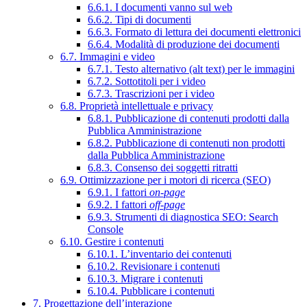
6.6.1. I documenti vanno sul web
6.6.2. Tipi di documenti
6.6.3. Formato di lettura dei documenti elettronici
6.6.4. Modalità di produzione dei documenti
6.7. Immagini e video
6.7.1. Testo alternativo (alt text) per le immagini
6.7.2. Sottotitoli per i video
6.7.3. Trascrizioni per i video
6.8. Proprietà intellettuale e privacy
6.8.1. Pubblicazione di contenuti prodotti dalla
Pubblica Amministrazione
6.8.2. Pubblicazione di contenuti non prodotti
dalla Pubblica Amministrazione
6.8.3. Consenso dei soggetti ritratti
6.9. Ottimizzazione per i motori di ricerca (SEO)
6.9.1. I fattori
on-page
6.9.2. I fattori
off-page
6.9.3. Strumenti di diagnostica SEO: Search
Console
6.10. Gestire i contenuti
6.10.1. L’inventario dei contenuti
6.10.2. Revisionare i contenuti
6.10.3. Migrare i contenuti
6.10.4. Pubblicare i contenuti
7. Progettazione dell’interazione