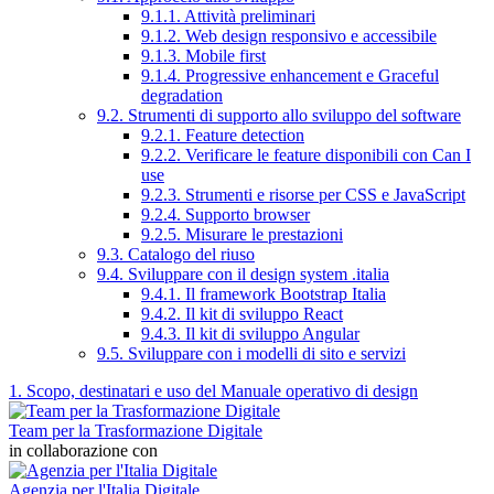
9.1.1. Attività preliminari
9.1.2. Web design responsivo e accessibile
9.1.3. Mobile first
9.1.4. Progressive enhancement e Graceful
degradation
9.2. Strumenti di supporto allo sviluppo del software
9.2.1. Feature detection
9.2.2. Verificare le feature disponibili con Can I
use
9.2.3. Strumenti e risorse per CSS e JavaScript
9.2.4. Supporto browser
9.2.5. Misurare le prestazioni
9.3. Catalogo del riuso
9.4. Sviluppare con il design system .italia
9.4.1. Il framework Bootstrap Italia
9.4.2. Il kit di sviluppo React
9.4.3. Il kit di sviluppo Angular
9.5. Sviluppare con i modelli di sito e servizi
1. Scopo, destinatari e uso del Manuale operativo di design
Team per la Trasformazione Digitale
in collaborazione con
Agenzia per l'Italia Digitale