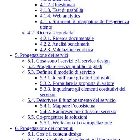
4.1.2. Questionari
4.1.3. Test di usabilità
4.1.4. Web analytics
4.1.5. Strumenti di mappatura dell’esperienza
utente
4.2. Ricerca secondaria
4.2.1. Ricerca documentale
4.2.2. Analisi benchmark
4.2.3. Valutazione euristica
5. Progettazione dei servizi
5.1. Cosa sono i servizi e il service design
5.2. Progettare servizi pubblici digitali
5.3. Definire il modello di servizio
5.3.1. Identificare gli attori coinvolti
5.3.2. Formulare la proposta di valore
5.3.3. Inquadrare gli elementi costitutivi del
servizio
5.4. Descrivere il funzionamento del servizio
5.4.1. Mappare l’ecosistema
5.4.2. Rappresentare i flussi di servizio
5.5. Co-progettare le soluzioni
5.5.1. Workshop di co-progettazione
6. Progettazione dei contenuti
6.1. Cos’è il content design
6.2. Ricerca utente sui contenuti e il linguaggio