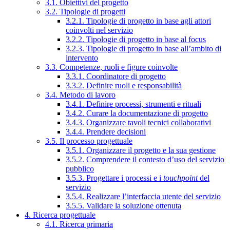
3.1. Obiettivi del progetto
3.2. Tipologie di progetti
3.2.1. Tipologie di progetto in base agli attori
coinvolti nel servizio
3.2.2. Tipologie di progetto in base al focus
3.2.3. Tipologie di progetto in base all’ambito di
intervento
3.3. Competenze, ruoli e figure coinvolte
3.3.1. Coordinatore di progetto
3.3.2. Definire ruoli e responsabilità
3.4. Metodo di lavoro
3.4.1. Definire processi, strumenti e rituali
3.4.2. Curare la documentazione di progetto
3.4.3. Organizzare tavoli tecnici collaborativi
3.4.4. Prendere decisioni
3.5. Il processo progettuale
3.5.1. Organizzare il progetto e la sua gestione
3.5.2. Comprendere il contesto d’uso del servizio
pubblico
3.5.3. Progettare i processi e i
touchpoint
del
servizio
3.5.4. Realizzare l’interfaccia utente del servizio
3.5.5. Validare la soluzione ottenuta
4. Ricerca progettuale
4.1. Ricerca primaria