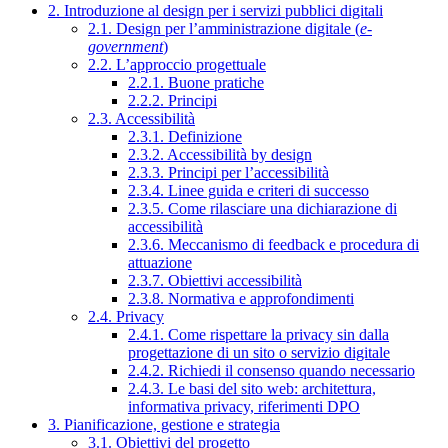
2. Introduzione al design per i servizi pubblici digitali
2.1. Design per l’amministrazione digitale (
e-
government
)
2.2. L’approccio progettuale
2.2.1. Buone pratiche
2.2.2. Principi
2.3. Accessibilità
2.3.1. Definizione
2.3.2. Accessibilità by design
2.3.3. Principi per l’accessibilità
2.3.4. Linee guida e criteri di successo
2.3.5. Come rilasciare una dichiarazione di
accessibilità
2.3.6. Meccanismo di feedback e procedura di
attuazione
2.3.7. Obiettivi accessibilità
2.3.8. Normativa e approfondimenti
2.4. Privacy
2.4.1. Come rispettare la privacy sin dalla
progettazione di un sito o servizio digitale
2.4.2. Richiedi il consenso quando necessario
2.4.3. Le basi del sito web: architettura,
informativa privacy, riferimenti DPO
3. Pianificazione, gestione e strategia
3.1. Obiettivi del progetto