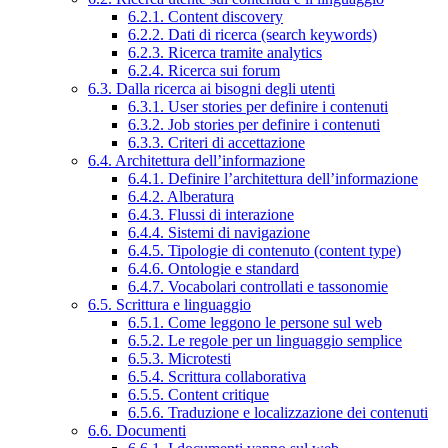
6.2.1. Content discovery
6.2.2. Dati di ricerca (search keywords)
6.2.3. Ricerca tramite analytics
6.2.4. Ricerca sui forum
6.3. Dalla ricerca ai bisogni degli utenti
6.3.1. User stories per definire i contenuti
6.3.2. Job stories per definire i contenuti
6.3.3. Criteri di accettazione
6.4. Architettura dell’informazione
6.4.1. Definire l’architettura dell’informazione
6.4.2. Alberatura
6.4.3. Flussi di interazione
6.4.4. Sistemi di navigazione
6.4.5. Tipologie di contenuto (content type)
6.4.6. Ontologie e standard
6.4.7. Vocabolari controllati e tassonomie
6.5. Scrittura e linguaggio
6.5.1. Come leggono le persone sul web
6.5.2. Le regole per un linguaggio semplice
6.5.3. Microtesti
6.5.4. Scrittura collaborativa
6.5.5. Content critique
6.5.6. Traduzione e localizzazione dei contenuti
6.6. Documenti