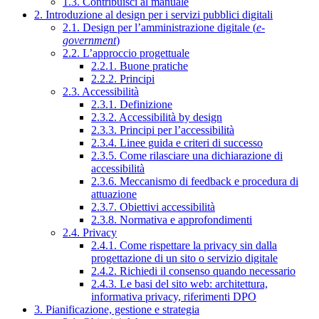
1.3. Contribuisci al manuale
2. Introduzione al design per i servizi pubblici digitali
2.1. Design per l’amministrazione digitale (
e-
government
)
2.2. L’approccio progettuale
2.2.1. Buone pratiche
2.2.2. Principi
2.3. Accessibilità
2.3.1. Definizione
2.3.2. Accessibilità by design
2.3.3. Principi per l’accessibilità
2.3.4. Linee guida e criteri di successo
2.3.5. Come rilasciare una dichiarazione di
accessibilità
2.3.6. Meccanismo di feedback e procedura di
attuazione
2.3.7. Obiettivi accessibilità
2.3.8. Normativa e approfondimenti
2.4. Privacy
2.4.1. Come rispettare la privacy sin dalla
progettazione di un sito o servizio digitale
2.4.2. Richiedi il consenso quando necessario
2.4.3. Le basi del sito web: architettura,
informativa privacy, riferimenti DPO
3. Pianificazione, gestione e strategia