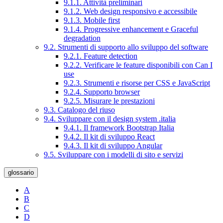
9.1.1. Attività preliminari
9.1.2. Web design responsivo e accessibile
9.1.3. Mobile first
9.1.4. Progressive enhancement e Graceful
degradation
9.2. Strumenti di supporto allo sviluppo del software
9.2.1. Feature detection
9.2.2. Verificare le feature disponibili con Can I
use
9.2.3. Strumenti e risorse per CSS e JavaScript
9.2.4. Supporto browser
9.2.5. Misurare le prestazioni
9.3. Catalogo del riuso
9.4. Sviluppare con il design system .italia
9.4.1. Il framework Bootstrap Italia
9.4.2. Il kit di sviluppo React
9.4.3. Il kit di sviluppo Angular
9.5. Sviluppare con i modelli di sito e servizi
glossario
A
B
C
D