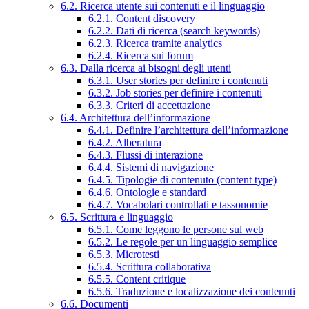
6.2. Ricerca utente sui contenuti e il linguaggio
6.2.1. Content discovery
6.2.2. Dati di ricerca (search keywords)
6.2.3. Ricerca tramite analytics
6.2.4. Ricerca sui forum
6.3. Dalla ricerca ai bisogni degli utenti
6.3.1. User stories per definire i contenuti
6.3.2. Job stories per definire i contenuti
6.3.3. Criteri di accettazione
6.4. Architettura dell’informazione
6.4.1. Definire l’architettura dell’informazione
6.4.2. Alberatura
6.4.3. Flussi di interazione
6.4.4. Sistemi di navigazione
6.4.5. Tipologie di contenuto (content type)
6.4.6. Ontologie e standard
6.4.7. Vocabolari controllati e tassonomie
6.5. Scrittura e linguaggio
6.5.1. Come leggono le persone sul web
6.5.2. Le regole per un linguaggio semplice
6.5.3. Microtesti
6.5.4. Scrittura collaborativa
6.5.5. Content critique
6.5.6. Traduzione e localizzazione dei contenuti
6.6. Documenti