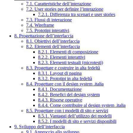
7.1. Caratteristiche dell’interazione
7.2. User stories per definire l’interazione
7.2.1. Differenza tra scenari e user stories
7.3. Flussi di interazione
7.4. Wireframe
7.5. Prototipi interattivi
8. Progettazione dell’interfaccia
8.1. Obiettivi dell’interfaccia
8.2. Elementi dell’interfaccia
8.2.1. Elementi di composizione
8.2.2. Elementi interattivi
8.2.3. Elementi testuali (microtesti)
8.3. Progettare e costruire in alta fedeltà
8.3.1. Layout di pagina
8.3.2. Prototipi in alta fedeltà
8.4. Progettare con il design system .italia
8.4.1. Documentazione
8.4.2. Benefici del design system
8.4.3. Risorse operative
8.4.4. Come contribuire al design system .italia
8.5. Progettare con i modelli di sito e servizi
8.5.1. Vantaggi dell’utilizzo dei modelli
8.5.2. I modelli di sito e servizi disponibili
9. Sviluppo dell’interfaccia
9.1. Approccio allo sviluppo