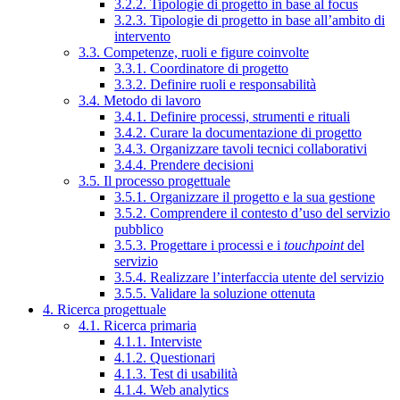
3.2.2. Tipologie di progetto in base al focus
3.2.3. Tipologie di progetto in base all’ambito di
intervento
3.3. Competenze, ruoli e figure coinvolte
3.3.1. Coordinatore di progetto
3.3.2. Definire ruoli e responsabilità
3.4. Metodo di lavoro
3.4.1. Definire processi, strumenti e rituali
3.4.2. Curare la documentazione di progetto
3.4.3. Organizzare tavoli tecnici collaborativi
3.4.4. Prendere decisioni
3.5. Il processo progettuale
3.5.1. Organizzare il progetto e la sua gestione
3.5.2. Comprendere il contesto d’uso del servizio
pubblico
3.5.3. Progettare i processi e i
touchpoint
del
servizio
3.5.4. Realizzare l’interfaccia utente del servizio
3.5.5. Validare la soluzione ottenuta
4. Ricerca progettuale
4.1. Ricerca primaria
4.1.1. Interviste
4.1.2. Questionari
4.1.3. Test di usabilità
4.1.4. Web analytics