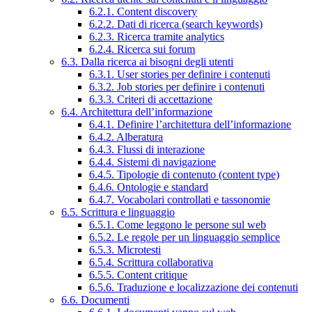
6.2.1. Content discovery
6.2.2. Dati di ricerca (search keywords)
6.2.3. Ricerca tramite analytics
6.2.4. Ricerca sui forum
6.3. Dalla ricerca ai bisogni degli utenti
6.3.1. User stories per definire i contenuti
6.3.2. Job stories per definire i contenuti
6.3.3. Criteri di accettazione
6.4. Architettura dell’informazione
6.4.1. Definire l’architettura dell’informazione
6.4.2. Alberatura
6.4.3. Flussi di interazione
6.4.4. Sistemi di navigazione
6.4.5. Tipologie di contenuto (content type)
6.4.6. Ontologie e standard
6.4.7. Vocabolari controllati e tassonomie
6.5. Scrittura e linguaggio
6.5.1. Come leggono le persone sul web
6.5.2. Le regole per un linguaggio semplice
6.5.3. Microtesti
6.5.4. Scrittura collaborativa
6.5.5. Content critique
6.5.6. Traduzione e localizzazione dei contenuti
6.6. Documenti