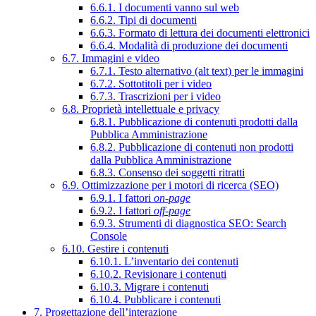
6.6.1. I documenti vanno sul web
6.6.2. Tipi di documenti
6.6.3. Formato di lettura dei documenti elettronici
6.6.4. Modalità di produzione dei documenti
6.7. Immagini e video
6.7.1. Testo alternativo (alt text) per le immagini
6.7.2. Sottotitoli per i video
6.7.3. Trascrizioni per i video
6.8. Proprietà intellettuale e privacy
6.8.1. Pubblicazione di contenuti prodotti dalla
Pubblica Amministrazione
6.8.2. Pubblicazione di contenuti non prodotti
dalla Pubblica Amministrazione
6.8.3. Consenso dei soggetti ritratti
6.9. Ottimizzazione per i motori di ricerca (SEO)
6.9.1. I fattori
on-page
6.9.2. I fattori
off-page
6.9.3. Strumenti di diagnostica SEO: Search
Console
6.10. Gestire i contenuti
6.10.1. L’inventario dei contenuti
6.10.2. Revisionare i contenuti
6.10.3. Migrare i contenuti
6.10.4. Pubblicare i contenuti
7. Progettazione dell’interazione