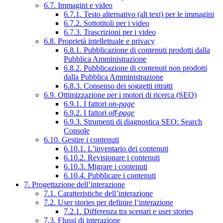
6.7. Immagini e video
6.7.1. Testo alternativo (alt text) per le immagini
6.7.2. Sottotitoli per i video
6.7.3. Trascrizioni per i video
6.8. Proprietà intellettuale e privacy
6.8.1. Pubblicazione di contenuti prodotti dalla
Pubblica Amministrazione
6.8.2. Pubblicazione di contenuti non prodotti
dalla Pubblica Amministrazione
6.8.3. Consenso dei soggetti ritratti
6.9. Ottimizzazione per i motori di ricerca (SEO)
6.9.1. I fattori
on-page
6.9.2. I fattori
off-page
6.9.3. Strumenti di diagnostica SEO: Search
Console
6.10. Gestire i contenuti
6.10.1. L’inventario dei contenuti
6.10.2. Revisionare i contenuti
6.10.3. Migrare i contenuti
6.10.4. Pubblicare i contenuti
7. Progettazione dell’interazione
7.1. Caratteristiche dell’interazione
7.2. User stories per definire l’interazione
7.2.1. Differenza tra scenari e user stories
7.3. Flussi di interazione