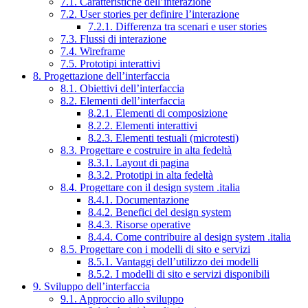
7.1. Caratteristiche dell’interazione
7.2. User stories per definire l’interazione
7.2.1. Differenza tra scenari e user stories
7.3. Flussi di interazione
7.4. Wireframe
7.5. Prototipi interattivi
8. Progettazione dell’interfaccia
8.1. Obiettivi dell’interfaccia
8.2. Elementi dell’interfaccia
8.2.1. Elementi di composizione
8.2.2. Elementi interattivi
8.2.3. Elementi testuali (microtesti)
8.3. Progettare e costruire in alta fedeltà
8.3.1. Layout di pagina
8.3.2. Prototipi in alta fedeltà
8.4. Progettare con il design system .italia
8.4.1. Documentazione
8.4.2. Benefici del design system
8.4.3. Risorse operative
8.4.4. Come contribuire al design system .italia
8.5. Progettare con i modelli di sito e servizi
8.5.1. Vantaggi dell’utilizzo dei modelli
8.5.2. I modelli di sito e servizi disponibili
9. Sviluppo dell’interfaccia
9.1. Approccio allo sviluppo