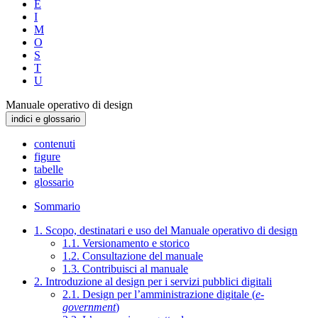
E
I
M
O
S
T
U
Manuale operativo di design
indici e glossario
contenuti
figure
tabelle
glossario
Sommario
1. Scopo, destinatari e uso del Manuale operativo di design
1.1. Versionamento e storico
1.2. Consultazione del manuale
1.3. Contribuisci al manuale
2. Introduzione al design per i servizi pubblici digitali
2.1. Design per l’amministrazione digitale (
e-
government
)