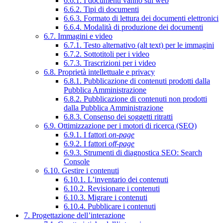
6.6.1. I documenti vanno sul web
6.6.2. Tipi di documenti
6.6.3. Formato di lettura dei documenti elettronici
6.6.4. Modalità di produzione dei documenti
6.7. Immagini e video
6.7.1. Testo alternativo (alt text) per le immagini
6.7.2. Sottotitoli per i video
6.7.3. Trascrizioni per i video
6.8. Proprietà intellettuale e privacy
6.8.1. Pubblicazione di contenuti prodotti dalla
Pubblica Amministrazione
6.8.2. Pubblicazione di contenuti non prodotti
dalla Pubblica Amministrazione
6.8.3. Consenso dei soggetti ritratti
6.9. Ottimizzazione per i motori di ricerca (SEO)
6.9.1. I fattori
on-page
6.9.2. I fattori
off-page
6.9.3. Strumenti di diagnostica SEO: Search
Console
6.10. Gestire i contenuti
6.10.1. L’inventario dei contenuti
6.10.2. Revisionare i contenuti
6.10.3. Migrare i contenuti
6.10.4. Pubblicare i contenuti
7. Progettazione dell’interazione