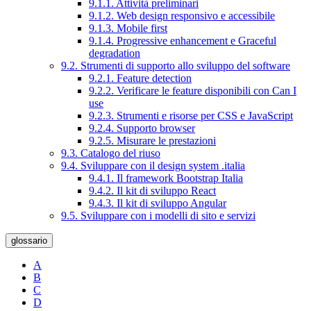
9.1.1. Attività preliminari
9.1.2. Web design responsivo e accessibile
9.1.3. Mobile first
9.1.4. Progressive enhancement e Graceful
degradation
9.2. Strumenti di supporto allo sviluppo del software
9.2.1. Feature detection
9.2.2. Verificare le feature disponibili con Can I
use
9.2.3. Strumenti e risorse per CSS e JavaScript
9.2.4. Supporto browser
9.2.5. Misurare le prestazioni
9.3. Catalogo del riuso
9.4. Sviluppare con il design system .italia
9.4.1. Il framework Bootstrap Italia
9.4.2. Il kit di sviluppo React
9.4.3. Il kit di sviluppo Angular
9.5. Sviluppare con i modelli di sito e servizi
glossario
A
B
C
D