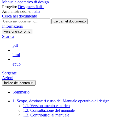
Manuale operativo di design
Progetto:
Designers Italia
Amministrazione:
italia
Cerca nel documento
Cerca nel documento
Informazioni
versione-corrente
Scarica
pdf
html
epub
Sorgente
Azioni
indice dei contenuti
Sommario
1. Scopo, destinatari e uso del Manuale operativo di design
1.1. Versionamento e storico
1.2. Consultazione del manuale
1.3. Contribuisci al manuale