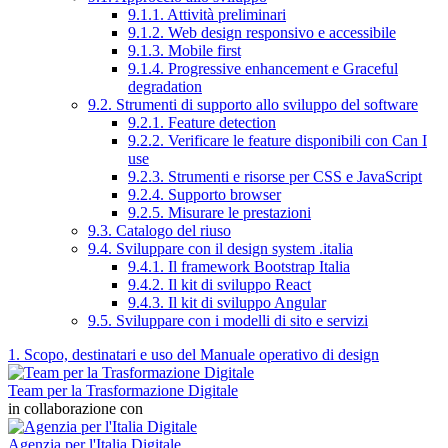
9.1.1. Attività preliminari
9.1.2. Web design responsivo e accessibile
9.1.3. Mobile first
9.1.4. Progressive enhancement e Graceful
degradation
9.2. Strumenti di supporto allo sviluppo del software
9.2.1. Feature detection
9.2.2. Verificare le feature disponibili con Can I
use
9.2.3. Strumenti e risorse per CSS e JavaScript
9.2.4. Supporto browser
9.2.5. Misurare le prestazioni
9.3. Catalogo del riuso
9.4. Sviluppare con il design system .italia
9.4.1. Il framework Bootstrap Italia
9.4.2. Il kit di sviluppo React
9.4.3. Il kit di sviluppo Angular
9.5. Sviluppare con i modelli di sito e servizi
1. Scopo, destinatari e uso del Manuale operativo di design
Team per la Trasformazione Digitale
in collaborazione con
Agenzia per l'Italia Digitale