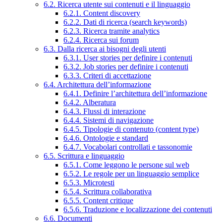
6.2. Ricerca utente sui contenuti e il linguaggio
6.2.1. Content discovery
6.2.2. Dati di ricerca (search keywords)
6.2.3. Ricerca tramite analytics
6.2.4. Ricerca sui forum
6.3. Dalla ricerca ai bisogni degli utenti
6.3.1. User stories per definire i contenuti
6.3.2. Job stories per definire i contenuti
6.3.3. Criteri di accettazione
6.4. Architettura dell’informazione
6.4.1. Definire l’architettura dell’informazione
6.4.2. Alberatura
6.4.3. Flussi di interazione
6.4.4. Sistemi di navigazione
6.4.5. Tipologie di contenuto (content type)
6.4.6. Ontologie e standard
6.4.7. Vocabolari controllati e tassonomie
6.5. Scrittura e linguaggio
6.5.1. Come leggono le persone sul web
6.5.2. Le regole per un linguaggio semplice
6.5.3. Microtesti
6.5.4. Scrittura collaborativa
6.5.5. Content critique
6.5.6. Traduzione e localizzazione dei contenuti
6.6. Documenti