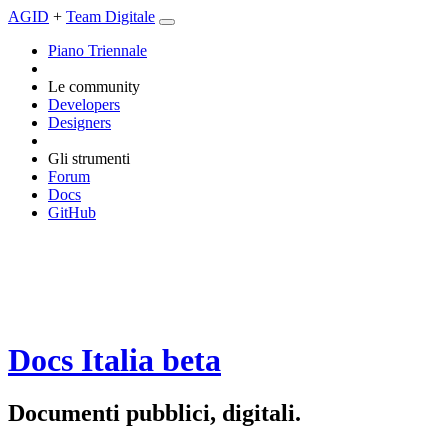
AGID
+
Team Digitale
Piano Triennale
Le community
Developers
Designers
Gli strumenti
Forum
Docs
GitHub
Docs Italia
beta
Documenti pubblici, digitali.