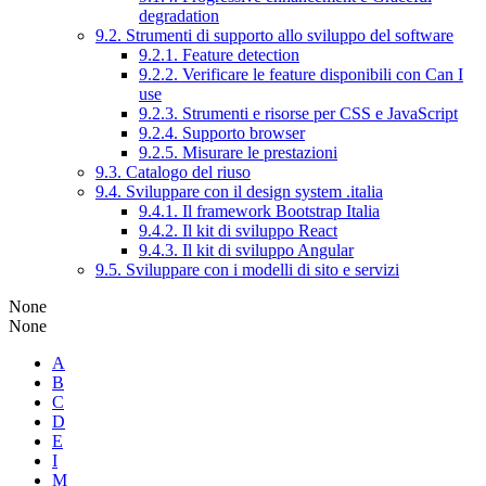
degradation
9.2. Strumenti di supporto allo sviluppo del software
9.2.1. Feature detection
9.2.2. Verificare le feature disponibili con Can I
use
9.2.3. Strumenti e risorse per CSS e JavaScript
9.2.4. Supporto browser
9.2.5. Misurare le prestazioni
9.3. Catalogo del riuso
9.4. Sviluppare con il design system .italia
9.4.1. Il framework Bootstrap Italia
9.4.2. Il kit di sviluppo React
9.4.3. Il kit di sviluppo Angular
9.5. Sviluppare con i modelli di sito e servizi
None
None
A
B
C
D
E
I
M