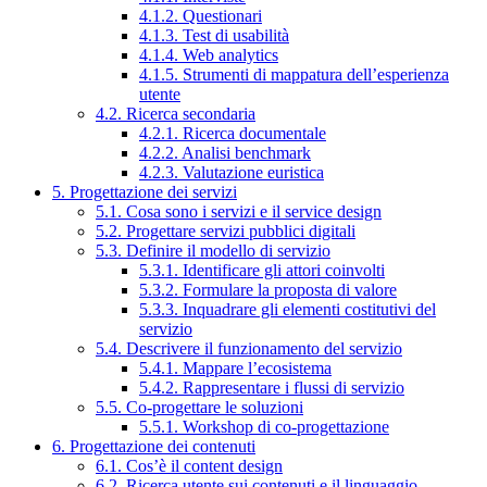
4.1.2. Questionari
4.1.3. Test di usabilità
4.1.4. Web analytics
4.1.5. Strumenti di mappatura dell’esperienza
utente
4.2. Ricerca secondaria
4.2.1. Ricerca documentale
4.2.2. Analisi benchmark
4.2.3. Valutazione euristica
5. Progettazione dei servizi
5.1. Cosa sono i servizi e il service design
5.2. Progettare servizi pubblici digitali
5.3. Definire il modello di servizio
5.3.1. Identificare gli attori coinvolti
5.3.2. Formulare la proposta di valore
5.3.3. Inquadrare gli elementi costitutivi del
servizio
5.4. Descrivere il funzionamento del servizio
5.4.1. Mappare l’ecosistema
5.4.2. Rappresentare i flussi di servizio
5.5. Co-progettare le soluzioni
5.5.1. Workshop di co-progettazione
6. Progettazione dei contenuti
6.1. Cos’è il content design
6.2. Ricerca utente sui contenuti e il linguaggio