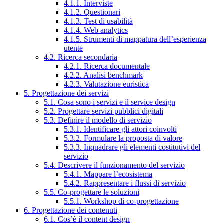
4.1.1. Interviste
4.1.2. Questionari
4.1.3. Test di usabilità
4.1.4. Web analytics
4.1.5. Strumenti di mappatura dell’esperienza
utente
4.2. Ricerca secondaria
4.2.1. Ricerca documentale
4.2.2. Analisi benchmark
4.2.3. Valutazione euristica
5. Progettazione dei servizi
5.1. Cosa sono i servizi e il service design
5.2. Progettare servizi pubblici digitali
5.3. Definire il modello di servizio
5.3.1. Identificare gli attori coinvolti
5.3.2. Formulare la proposta di valore
5.3.3. Inquadrare gli elementi costitutivi del
servizio
5.4. Descrivere il funzionamento del servizio
5.4.1. Mappare l’ecosistema
5.4.2. Rappresentare i flussi di servizio
5.5. Co-progettare le soluzioni
5.5.1. Workshop di co-progettazione
6. Progettazione dei contenuti
6.1. Cos’è il content design