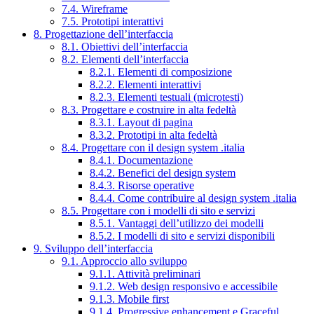
7.4. Wireframe
7.5. Prototipi interattivi
8. Progettazione dell’interfaccia
8.1. Obiettivi dell’interfaccia
8.2. Elementi dell’interfaccia
8.2.1. Elementi di composizione
8.2.2. Elementi interattivi
8.2.3. Elementi testuali (microtesti)
8.3. Progettare e costruire in alta fedeltà
8.3.1. Layout di pagina
8.3.2. Prototipi in alta fedeltà
8.4. Progettare con il design system .italia
8.4.1. Documentazione
8.4.2. Benefici del design system
8.4.3. Risorse operative
8.4.4. Come contribuire al design system .italia
8.5. Progettare con i modelli di sito e servizi
8.5.1. Vantaggi dell’utilizzo dei modelli
8.5.2. I modelli di sito e servizi disponibili
9. Sviluppo dell’interfaccia
9.1. Approccio allo sviluppo
9.1.1. Attività preliminari
9.1.2. Web design responsivo e accessibile
9.1.3. Mobile first
9.1.4. Progressive enhancement e Graceful