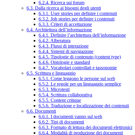
6.2.4. Ricerca sui forum
6.3. Dalla ricerca ai bisogni degli utenti
6.3.1. User stories per definire i contenuti
6.3.2. Job stories per definire i contenuti
6.3.3. Criteri di accettazione
6.4. Architettura dell’informazione
6.4.1. Definire l’architettura dell’informazione
6.4.2. Alberatura
6.4.3. Flussi di interazione
6.4.4. Sistemi di navigazione
6.4.5. Tipologie di contenuto (content type)
6.4.6. Ontologie e standard
6.4.7. Vocabolari controllati e tassonomie
6.5. Scrittura e linguaggio
6.5.1. Come leggono le persone sul web
6.5.2. Le regole per un linguaggio semplice
6.5.3. Microtesti
6.5.4. Scrittura collaborativa
6.5.5. Content critique
6.5.6. Traduzione e localizzazione dei contenuti
6.6. Documenti
6.6.1. I documenti vanno sul web
6.6.2. Tipi di documenti
6.6.3. Formato di lettura dei documenti elettronici
6.6.4. Modalità di produzione dei documenti