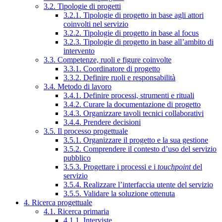
3.2. Tipologie di progetti
3.2.1. Tipologie di progetto in base agli attori
coinvolti nel servizio
3.2.2. Tipologie di progetto in base al focus
3.2.3. Tipologie di progetto in base all’ambito di
intervento
3.3. Competenze, ruoli e figure coinvolte
3.3.1. Coordinatore di progetto
3.3.2. Definire ruoli e responsabilità
3.4. Metodo di lavoro
3.4.1. Definire processi, strumenti e rituali
3.4.2. Curare la documentazione di progetto
3.4.3. Organizzare tavoli tecnici collaborativi
3.4.4. Prendere decisioni
3.5. Il processo progettuale
3.5.1. Organizzare il progetto e la sua gestione
3.5.2. Comprendere il contesto d’uso del servizio
pubblico
3.5.3. Progettare i processi e i
touchpoint
del
servizio
3.5.4. Realizzare l’interfaccia utente del servizio
3.5.5. Validare la soluzione ottenuta
4. Ricerca progettuale
4.1. Ricerca primaria
4.1.1. Interviste