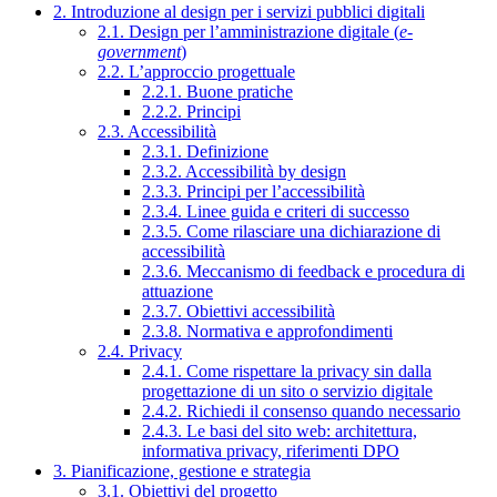
2. Introduzione al design per i servizi pubblici digitali
2.1. Design per l’amministrazione digitale (
e-
government
)
2.2. L’approccio progettuale
2.2.1. Buone pratiche
2.2.2. Principi
2.3. Accessibilità
2.3.1. Definizione
2.3.2. Accessibilità by design
2.3.3. Principi per l’accessibilità
2.3.4. Linee guida e criteri di successo
2.3.5. Come rilasciare una dichiarazione di
accessibilità
2.3.6. Meccanismo di feedback e procedura di
attuazione
2.3.7. Obiettivi accessibilità
2.3.8. Normativa e approfondimenti
2.4. Privacy
2.4.1. Come rispettare la privacy sin dalla
progettazione di un sito o servizio digitale
2.4.2. Richiedi il consenso quando necessario
2.4.3. Le basi del sito web: architettura,
informativa privacy, riferimenti DPO
3. Pianificazione, gestione e strategia
3.1. Obiettivi del progetto