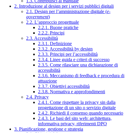
1.3. Contribuisci al manuale
2. Introduzione al design per i servizi pubblici digitali
2.1. Design per l’amministrazione digitale (
e-
government
)
2.2. L’approccio progettuale
2.2.1. Buone pratiche
2.2.2. Principi
2.3. Accessibilità
2.3.1. Definizione
2.3.2. Accessibilità by design
2.3.3. Principi per l’accessibilità
2.3.4. Linee guida e criteri di successo
2.3.5. Come rilasciare una dichiarazione di
accessibilità
2.3.6. Meccanismo di feedback e procedura di
attuazione
2.3.7. Obiettivi accessibilità
2.3.8. Normativa e approfondimenti
2.4. Privacy
2.4.1. Come rispettare la privacy sin dalla
progettazione di un sito o servizio digitale
2.4.2. Richiedi il consenso quando necessario
2.4.3. Le basi del sito web: architettura,
informativa privacy, riferimenti DPO
3. Pianificazione, gestione e strategia