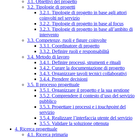
3.1. Obiettivi del progetto
3.2. Tipologie di progetti
3.2.1. Tipologie di progetto in base agli attori
coinvolti nel servizio
3.2.2. Tipologie di progetto in base al focus
3.2.3. Tipologie di progetto in base all’ambito di
intervento
3.3. Competenze, ruoli e figure coinvolte
3.3.1. Coordinatore di progetto
3.3.2. Definire ruoli e responsabilità
3.4. Metodo di lavoro
3.4.1. Definire processi, strumenti e rituali
3.4.2. Curare la documentazione di progetto
3.4.3. Organizzare tavoli tecnici collaborativi
3.4.4. Prendere decisioni
3.5. Il processo progettuale
3.5.1. Organizzare il progetto e la sua gestione
3.5.2. Comprendere il contesto d’uso del servizio
pubblico
3.5.3. Progettare i processi e i
touchpoint
del
servizio
3.5.4. Realizzare l’interfaccia utente del servizio
3.5.5. Validare la soluzione ottenuta
4. Ricerca progettuale
4.1. Ricerca primaria