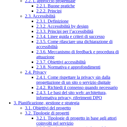
2.2. L’approccio progettuale
2.2.1. Buone pratiche
2.2.2. Principi
2.3. Accessibilità
2.3.1. Definizione
2.3.2. Accessibilità by design
2.3.3. Principi per l’accessibilità
2.3.4. Linee guida e criteri di successo
2.3.5. Come rilasciare una dichiarazione di
accessibilità
2.3.6. Meccanismo di feedback e procedura di
attuazione
2.3.7. Obiettivi accessibilità
2.3.8. Normativa e approfondimenti
2.4. Privacy
2.4.1. Come rispettare la privacy sin dalla
progettazione di un sito o servizio digitale
2.4.2. Richiedi il consenso quando necessario
2.4.3. Le basi del sito web: architettura,
informativa privacy, riferimenti DPO
3. Pianificazione, gestione e strategia
3.1. Obiettivi del progetto
3.2. Tipologie di progetti
3.2.1. Tipologie di progetto in base agli attori
coinvolti nel servizio