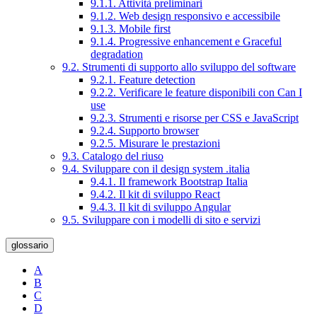
9.1.1. Attività preliminari
9.1.2. Web design responsivo e accessibile
9.1.3. Mobile first
9.1.4. Progressive enhancement e Graceful
degradation
9.2. Strumenti di supporto allo sviluppo del software
9.2.1. Feature detection
9.2.2. Verificare le feature disponibili con Can I
use
9.2.3. Strumenti e risorse per CSS e JavaScript
9.2.4. Supporto browser
9.2.5. Misurare le prestazioni
9.3. Catalogo del riuso
9.4. Sviluppare con il design system .italia
9.4.1. Il framework Bootstrap Italia
9.4.2. Il kit di sviluppo React
9.4.3. Il kit di sviluppo Angular
9.5. Sviluppare con i modelli di sito e servizi
glossario
A
B
C
D