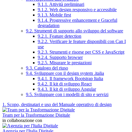
9.1.1. Attività preliminari
9.1.2. Web design responsivo e accessibile
9.1.3. Mobile first
9.1.4. Progressive enhancement e Graceful
degradation
9.2. Strumenti di supporto allo sviluppo del software
9.2.1. Feature detection
9.2.2. Verificare le feature disponibili con Can I
use
9.2.3. Strumenti e risorse per CSS e JavaScript
9.2.4. Supporto browser
9.2.5. Misurare le prestazioni
9.3. Catalogo del riuso
9.4. Sviluppare con il design system .italia
9.4.1. Il framework Bootstrap Italia
9.4.2. Il kit di sviluppo React
9.4.3. Il kit di sviluppo Angular
9.5. Sviluppare con i modelli di sito e servizi
1. Scopo, destinatari e uso del Manuale operativo di design
Team per la Trasformazione Digitale
in collaborazione con
Agenzia per l'Italia Digitale