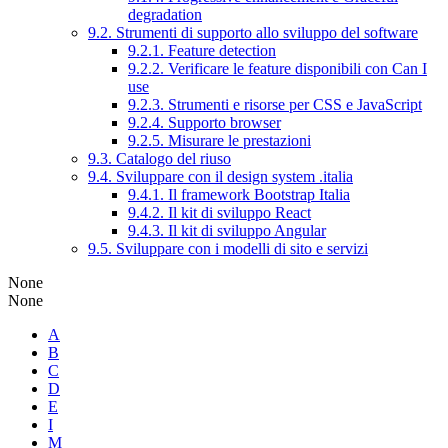
degradation
9.2. Strumenti di supporto allo sviluppo del software
9.2.1. Feature detection
9.2.2. Verificare le feature disponibili con Can I
use
9.2.3. Strumenti e risorse per CSS e JavaScript
9.2.4. Supporto browser
9.2.5. Misurare le prestazioni
9.3. Catalogo del riuso
9.4. Sviluppare con il design system .italia
9.4.1. Il framework Bootstrap Italia
9.4.2. Il kit di sviluppo React
9.4.3. Il kit di sviluppo Angular
9.5. Sviluppare con i modelli di sito e servizi
None
None
A
B
C
D
E
I
M