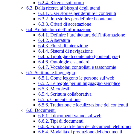
6.2.4. Ricerca sui forum
6.3. Dalla ricerca ai bisogni degli utenti
6.3.1. User stories per definire i contenuti
6.3.2. Job stories per definire i contenuti
6.3.3. Criteri di accettazione
6.4. Architettura dell’informazione
6.4.1. Definire l’architettura dell’informazione
6.4.2. Alberatura
6.4.3. Flussi di interazione
6.4.4. Sistemi di navigazione
6.4.5. Tipologie di contenuto (content type)
6.4.6. Ontologie e standard
6.4.7. Vocabolari controllati e tassonomie
6.5. Scrittura e linguaggio
6.5.1. Come leggono le persone sul web
6.5.2. Le regole per un linguaggio semplice
6.5.3. Microtesti
6.5.4. Scrittura collaborativa
6.5.5. Content critique
6.5.6. Traduzione e localizzazione dei contenuti
6.6. Documenti
6.6.1. I documenti vanno sul web
6.6.2. Tipi di documenti
6.6.3. Formato di lettura dei documenti elettronici
6.6.4. Modalità di produzione dei documenti