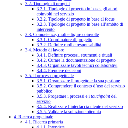
3.2. Tipologie di progetti
3.2.1. Tipologie di progetto in base agli attori
coinvolti nel servizio
3.2.2. Tipologie di progetto in base al focus
3.2.3. Tipologie di progetto in base all’ambito di
intervento
3.3. Competenze, ruoli e figure coinvolte
3.3.1. Coordinatore di progetto
3.3.2. Definire ruoli e responsabilità
3.4. Metodo di lavoro
3.4.1. Definire processi, strumenti e rituali
3.4.2. Curare la documentazione di progetto
3.4.3. Organizzare tavoli tecnici collaborativi
3.4.4. Prendere decisioni
3.5. Il processo progettuale
3.5.1. Organizzare il progetto e la sua gestione
3.5.2. Comprendere il contesto d’uso del servizio
pubblico
3.5.3. Progettare i processi e i
touchpoint
del
servizio
3.5.4. Realizzare l’interfaccia utente del servizio
3.5.5. Validare la soluzione ottenuta
4. Ricerca progettuale
4.1. Ricerca primaria
4.1.1. Interviste