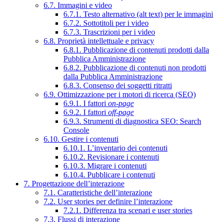
6.7. Immagini e video
6.7.1. Testo alternativo (alt text) per le immagini
6.7.2. Sottotitoli per i video
6.7.3. Trascrizioni per i video
6.8. Proprietà intellettuale e privacy
6.8.1. Pubblicazione di contenuti prodotti dalla
Pubblica Amministrazione
6.8.2. Pubblicazione di contenuti non prodotti
dalla Pubblica Amministrazione
6.8.3. Consenso dei soggetti ritratti
6.9. Ottimizzazione per i motori di ricerca (SEO)
6.9.1. I fattori
on-page
6.9.2. I fattori
off-page
6.9.3. Strumenti di diagnostica SEO: Search
Console
6.10. Gestire i contenuti
6.10.1. L’inventario dei contenuti
6.10.2. Revisionare i contenuti
6.10.3. Migrare i contenuti
6.10.4. Pubblicare i contenuti
7. Progettazione dell’interazione
7.1. Caratteristiche dell’interazione
7.2. User stories per definire l’interazione
7.2.1. Differenza tra scenari e user stories
7.3. Flussi di interazione