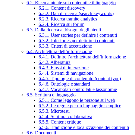
6.2. Ricerca utente sui contenuti e il linguaggio
6.2.1. Content discovery
6.2.2. Dati di ricerca (search keywords)
6.2.3. Ricerca tramite analytics
6.2.4. Ricerca sui forum
6.3. Dalla ricerca ai bisogni degli utenti
6.3.1. User stories per definire i contenuti
6.3.2. Job stories per definire i contenuti
6.3.3. Criteri di accettazione
6.4. Architettura dell’informazione
6.4.1. Definire l’architettura dell’informazione
6.4.2. Alberatura
6.4.3. Flussi di interazione
6.4.4. Sistemi di navigazione
6.4.5. Tipologie di contenuto (content type)
6.4.6. Ontologie e standard
6.4.7. Vocabolari controllati e tassonomie
6.5. Scrittura e linguaggio
6.5.1. Come leggono le persone sul web
6.5.2. Le regole per un linguaggio semplice
6.5.3. Microtesti
6.5.4. Scrittura collaborativa
6.5.5. Content critique
6.5.6. Traduzione e localizzazione dei contenuti
6.6. Documenti