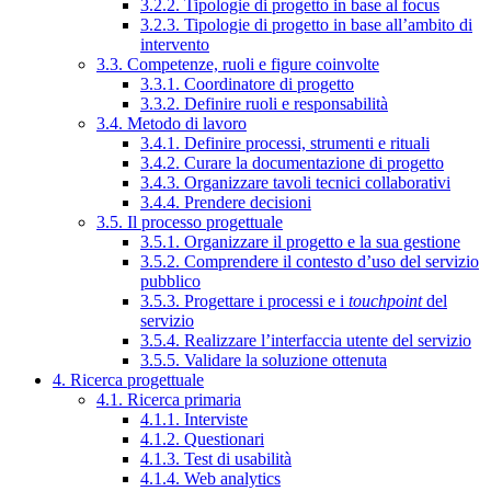
3.2.2. Tipologie di progetto in base al focus
3.2.3. Tipologie di progetto in base all’ambito di
intervento
3.3. Competenze, ruoli e figure coinvolte
3.3.1. Coordinatore di progetto
3.3.2. Definire ruoli e responsabilità
3.4. Metodo di lavoro
3.4.1. Definire processi, strumenti e rituali
3.4.2. Curare la documentazione di progetto
3.4.3. Organizzare tavoli tecnici collaborativi
3.4.4. Prendere decisioni
3.5. Il processo progettuale
3.5.1. Organizzare il progetto e la sua gestione
3.5.2. Comprendere il contesto d’uso del servizio
pubblico
3.5.3. Progettare i processi e i
touchpoint
del
servizio
3.5.4. Realizzare l’interfaccia utente del servizio
3.5.5. Validare la soluzione ottenuta
4. Ricerca progettuale
4.1. Ricerca primaria
4.1.1. Interviste
4.1.2. Questionari
4.1.3. Test di usabilità
4.1.4. Web analytics