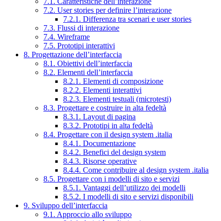
7.1. Caratteristiche dell’interazione
7.2. User stories per definire l’interazione
7.2.1. Differenza tra scenari e user stories
7.3. Flussi di interazione
7.4. Wireframe
7.5. Prototipi interattivi
8. Progettazione dell’interfaccia
8.1. Obiettivi dell’interfaccia
8.2. Elementi dell’interfaccia
8.2.1. Elementi di composizione
8.2.2. Elementi interattivi
8.2.3. Elementi testuali (microtesti)
8.3. Progettare e costruire in alta fedeltà
8.3.1. Layout di pagina
8.3.2. Prototipi in alta fedeltà
8.4. Progettare con il design system .italia
8.4.1. Documentazione
8.4.2. Benefici del design system
8.4.3. Risorse operative
8.4.4. Come contribuire al design system .italia
8.5. Progettare con i modelli di sito e servizi
8.5.1. Vantaggi dell’utilizzo dei modelli
8.5.2. I modelli di sito e servizi disponibili
9. Sviluppo dell’interfaccia
9.1. Approccio allo sviluppo