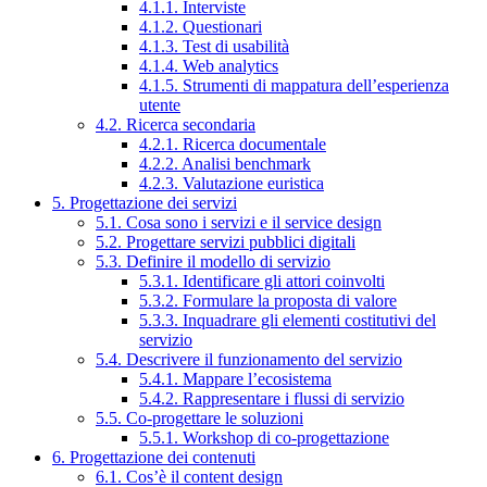
4.1.1. Interviste
4.1.2. Questionari
4.1.3. Test di usabilità
4.1.4. Web analytics
4.1.5. Strumenti di mappatura dell’esperienza
utente
4.2. Ricerca secondaria
4.2.1. Ricerca documentale
4.2.2. Analisi benchmark
4.2.3. Valutazione euristica
5. Progettazione dei servizi
5.1. Cosa sono i servizi e il service design
5.2. Progettare servizi pubblici digitali
5.3. Definire il modello di servizio
5.3.1. Identificare gli attori coinvolti
5.3.2. Formulare la proposta di valore
5.3.3. Inquadrare gli elementi costitutivi del
servizio
5.4. Descrivere il funzionamento del servizio
5.4.1. Mappare l’ecosistema
5.4.2. Rappresentare i flussi di servizio
5.5. Co-progettare le soluzioni
5.5.1. Workshop di co-progettazione
6. Progettazione dei contenuti
6.1. Cos’è il content design