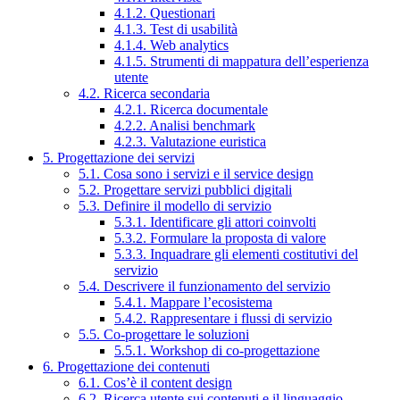
4.1.2. Questionari
4.1.3. Test di usabilità
4.1.4. Web analytics
4.1.5. Strumenti di mappatura dell’esperienza
utente
4.2. Ricerca secondaria
4.2.1. Ricerca documentale
4.2.2. Analisi benchmark
4.2.3. Valutazione euristica
5. Progettazione dei servizi
5.1. Cosa sono i servizi e il service design
5.2. Progettare servizi pubblici digitali
5.3. Definire il modello di servizio
5.3.1. Identificare gli attori coinvolti
5.3.2. Formulare la proposta di valore
5.3.3. Inquadrare gli elementi costitutivi del
servizio
5.4. Descrivere il funzionamento del servizio
5.4.1. Mappare l’ecosistema
5.4.2. Rappresentare i flussi di servizio
5.5. Co-progettare le soluzioni
5.5.1. Workshop di co-progettazione
6. Progettazione dei contenuti
6.1. Cos’è il content design
6.2. Ricerca utente sui contenuti e il linguaggio