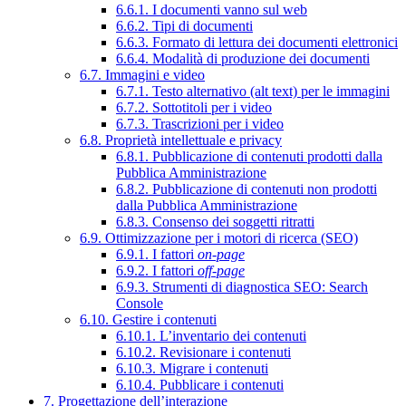
6.6.1. I documenti vanno sul web
6.6.2. Tipi di documenti
6.6.3. Formato di lettura dei documenti elettronici
6.6.4. Modalità di produzione dei documenti
6.7. Immagini e video
6.7.1. Testo alternativo (alt text) per le immagini
6.7.2. Sottotitoli per i video
6.7.3. Trascrizioni per i video
6.8. Proprietà intellettuale e privacy
6.8.1. Pubblicazione di contenuti prodotti dalla
Pubblica Amministrazione
6.8.2. Pubblicazione di contenuti non prodotti
dalla Pubblica Amministrazione
6.8.3. Consenso dei soggetti ritratti
6.9. Ottimizzazione per i motori di ricerca (SEO)
6.9.1. I fattori
on-page
6.9.2. I fattori
off-page
6.9.3. Strumenti di diagnostica SEO: Search
Console
6.10. Gestire i contenuti
6.10.1. L’inventario dei contenuti
6.10.2. Revisionare i contenuti
6.10.3. Migrare i contenuti
6.10.4. Pubblicare i contenuti
7. Progettazione dell’interazione