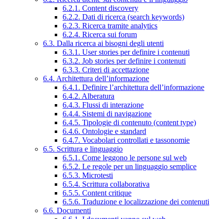
6.2.1. Content discovery
6.2.2. Dati di ricerca (search keywords)
6.2.3. Ricerca tramite analytics
6.2.4. Ricerca sui forum
6.3. Dalla ricerca ai bisogni degli utenti
6.3.1. User stories per definire i contenuti
6.3.2. Job stories per definire i contenuti
6.3.3. Criteri di accettazione
6.4. Architettura dell’informazione
6.4.1. Definire l’architettura dell’informazione
6.4.2. Alberatura
6.4.3. Flussi di interazione
6.4.4. Sistemi di navigazione
6.4.5. Tipologie di contenuto (content type)
6.4.6. Ontologie e standard
6.4.7. Vocabolari controllati e tassonomie
6.5. Scrittura e linguaggio
6.5.1. Come leggono le persone sul web
6.5.2. Le regole per un linguaggio semplice
6.5.3. Microtesti
6.5.4. Scrittura collaborativa
6.5.5. Content critique
6.5.6. Traduzione e localizzazione dei contenuti
6.6. Documenti