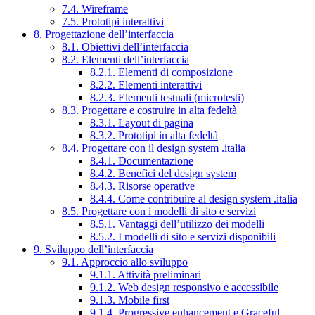
7.4. Wireframe
7.5. Prototipi interattivi
8. Progettazione dell’interfaccia
8.1. Obiettivi dell’interfaccia
8.2. Elementi dell’interfaccia
8.2.1. Elementi di composizione
8.2.2. Elementi interattivi
8.2.3. Elementi testuali (microtesti)
8.3. Progettare e costruire in alta fedeltà
8.3.1. Layout di pagina
8.3.2. Prototipi in alta fedeltà
8.4. Progettare con il design system .italia
8.4.1. Documentazione
8.4.2. Benefici del design system
8.4.3. Risorse operative
8.4.4. Come contribuire al design system .italia
8.5. Progettare con i modelli di sito e servizi
8.5.1. Vantaggi dell’utilizzo dei modelli
8.5.2. I modelli di sito e servizi disponibili
9. Sviluppo dell’interfaccia
9.1. Approccio allo sviluppo
9.1.1. Attività preliminari
9.1.2. Web design responsivo e accessibile
9.1.3. Mobile first
9.1.4. Progressive enhancement e Graceful