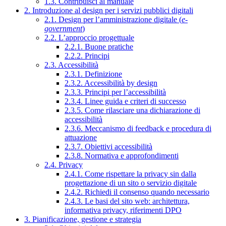
1.3. Contribuisci al manuale
2. Introduzione al design per i servizi pubblici digitali
2.1. Design per l’amministrazione digitale (
e-
government
)
2.2. L’approccio progettuale
2.2.1. Buone pratiche
2.2.2. Principi
2.3. Accessibilità
2.3.1. Definizione
2.3.2. Accessibilità by design
2.3.3. Principi per l’accessibilità
2.3.4. Linee guida e criteri di successo
2.3.5. Come rilasciare una dichiarazione di
accessibilità
2.3.6. Meccanismo di feedback e procedura di
attuazione
2.3.7. Obiettivi accessibilità
2.3.8. Normativa e approfondimenti
2.4. Privacy
2.4.1. Come rispettare la privacy sin dalla
progettazione di un sito o servizio digitale
2.4.2. Richiedi il consenso quando necessario
2.4.3. Le basi del sito web: architettura,
informativa privacy, riferimenti DPO
3. Pianificazione, gestione e strategia