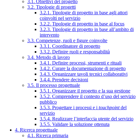
3.1. Obiettivi del progetto
3.2. Tipologie di progetti
3.2.1. Tipologie di progetto in base agli attori
coinvolti nel servizio
3.2.2. Tipologie di progetto in base al focus
3.2.3. Tipologie di progetto in base all’ambito di
intervento
3.3. Competenze, ruoli e figure coinvolte
3.3.1. Coordinatore di progetto
3.3.2. Definire ruoli e responsabilità
3.4. Metodo di lavoro
3.4.1. Definire processi, strumenti e rituali
3.4.2. Curare la documentazione di progetto
3.4.3. Organizzare tavoli tecnici collaborativi
3.4.4. Prendere decisioni
3.5. Il processo progettuale
3.5.1. Organizzare il progetto e la sua gestione
3.5.2. Comprendere il contesto d’uso del servizio
pubblico
3.5.3. Progettare i processi e i
touchpoint
del
servizio
3.5.4. Realizzare l’interfaccia utente del servizio
3.5.5. Validare la soluzione ottenuta
4. Ricerca progettuale
4.1. Ricerca primaria