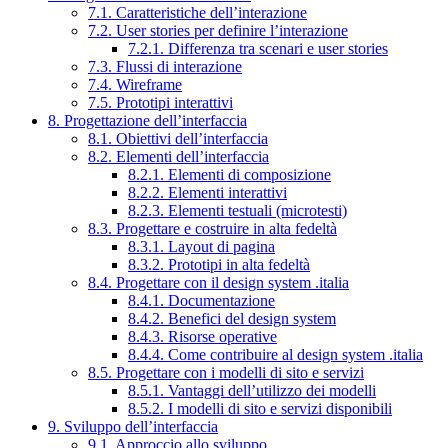
7.1. Caratteristiche dell’interazione
7.2. User stories per definire l’interazione
7.2.1. Differenza tra scenari e user stories
7.3. Flussi di interazione
7.4. Wireframe
7.5. Prototipi interattivi
8. Progettazione dell’interfaccia
8.1. Obiettivi dell’interfaccia
8.2. Elementi dell’interfaccia
8.2.1. Elementi di composizione
8.2.2. Elementi interattivi
8.2.3. Elementi testuali (microtesti)
8.3. Progettare e costruire in alta fedeltà
8.3.1. Layout di pagina
8.3.2. Prototipi in alta fedeltà
8.4. Progettare con il design system .italia
8.4.1. Documentazione
8.4.2. Benefici del design system
8.4.3. Risorse operative
8.4.4. Come contribuire al design system .italia
8.5. Progettare con i modelli di sito e servizi
8.5.1. Vantaggi dell’utilizzo dei modelli
8.5.2. I modelli di sito e servizi disponibili
9. Sviluppo dell’interfaccia
9.1. Approccio allo sviluppo