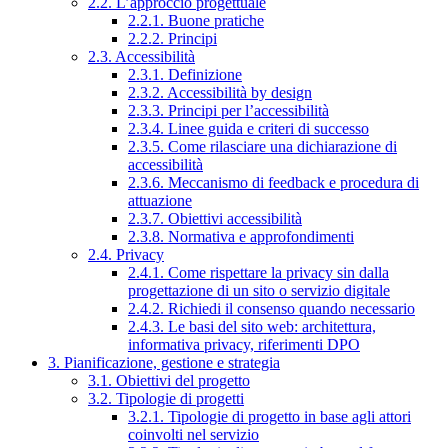
2.2. L’approccio progettuale
2.2.1. Buone pratiche
2.2.2. Principi
2.3. Accessibilità
2.3.1. Definizione
2.3.2. Accessibilità by design
2.3.3. Principi per l’accessibilità
2.3.4. Linee guida e criteri di successo
2.3.5. Come rilasciare una dichiarazione di
accessibilità
2.3.6. Meccanismo di feedback e procedura di
attuazione
2.3.7. Obiettivi accessibilità
2.3.8. Normativa e approfondimenti
2.4. Privacy
2.4.1. Come rispettare la privacy sin dalla
progettazione di un sito o servizio digitale
2.4.2. Richiedi il consenso quando necessario
2.4.3. Le basi del sito web: architettura,
informativa privacy, riferimenti DPO
3. Pianificazione, gestione e strategia
3.1. Obiettivi del progetto
3.2. Tipologie di progetti
3.2.1. Tipologie di progetto in base agli attori
coinvolti nel servizio