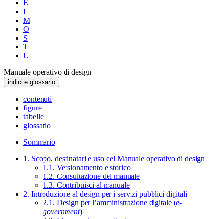
E
I
M
O
S
T
U
Manuale operativo di design
indici e glossario
contenuti
figure
tabelle
glossario
Sommario
1. Scopo, destinatari e uso del Manuale operativo di design
1.1. Versionamento e storico
1.2. Consultazione del manuale
1.3. Contribuisci al manuale
2. Introduzione al design per i servizi pubblici digitali
2.1. Design per l’amministrazione digitale (
e-
government
)