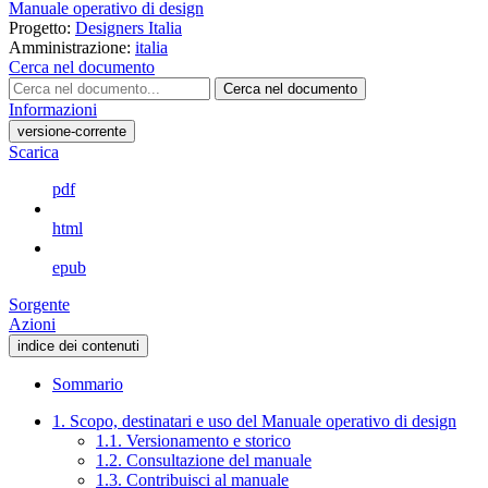
Manuale operativo di design
Progetto:
Designers Italia
Amministrazione:
italia
Cerca nel documento
Cerca nel documento
Informazioni
versione-corrente
Scarica
pdf
html
epub
Sorgente
Azioni
indice dei contenuti
Sommario
1. Scopo, destinatari e uso del Manuale operativo di design
1.1. Versionamento e storico
1.2. Consultazione del manuale
1.3. Contribuisci al manuale