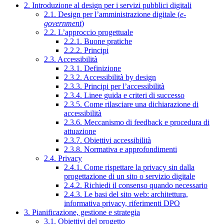
2. Introduzione al design per i servizi pubblici digitali
2.1. Design per l’amministrazione digitale (
e-
government
)
2.2. L’approccio progettuale
2.2.1. Buone pratiche
2.2.2. Principi
2.3. Accessibilità
2.3.1. Definizione
2.3.2. Accessibilità by design
2.3.3. Principi per l’accessibilità
2.3.4. Linee guida e criteri di successo
2.3.5. Come rilasciare una dichiarazione di
accessibilità
2.3.6. Meccanismo di feedback e procedura di
attuazione
2.3.7. Obiettivi accessibilità
2.3.8. Normativa e approfondimenti
2.4. Privacy
2.4.1. Come rispettare la privacy sin dalla
progettazione di un sito o servizio digitale
2.4.2. Richiedi il consenso quando necessario
2.4.3. Le basi del sito web: architettura,
informativa privacy, riferimenti DPO
3. Pianificazione, gestione e strategia
3.1. Obiettivi del progetto