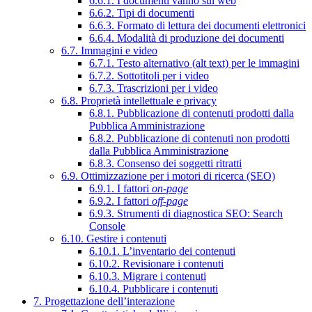
6.6.1. I documenti vanno sul web
6.6.2. Tipi di documenti
6.6.3. Formato di lettura dei documenti elettronici
6.6.4. Modalità di produzione dei documenti
6.7. Immagini e video
6.7.1. Testo alternativo (alt text) per le immagini
6.7.2. Sottotitoli per i video
6.7.3. Trascrizioni per i video
6.8. Proprietà intellettuale e privacy
6.8.1. Pubblicazione di contenuti prodotti dalla
Pubblica Amministrazione
6.8.2. Pubblicazione di contenuti non prodotti
dalla Pubblica Amministrazione
6.8.3. Consenso dei soggetti ritratti
6.9. Ottimizzazione per i motori di ricerca (SEO)
6.9.1. I fattori
on-page
6.9.2. I fattori
off-page
6.9.3. Strumenti di diagnostica SEO: Search
Console
6.10. Gestire i contenuti
6.10.1. L’inventario dei contenuti
6.10.2. Revisionare i contenuti
6.10.3. Migrare i contenuti
6.10.4. Pubblicare i contenuti
7. Progettazione dell’interazione