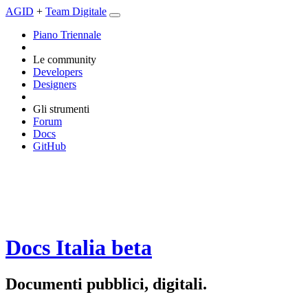
AGID
+
Team Digitale
Piano Triennale
Le community
Developers
Designers
Gli strumenti
Forum
Docs
GitHub
Docs Italia
beta
Documenti pubblici, digitali.