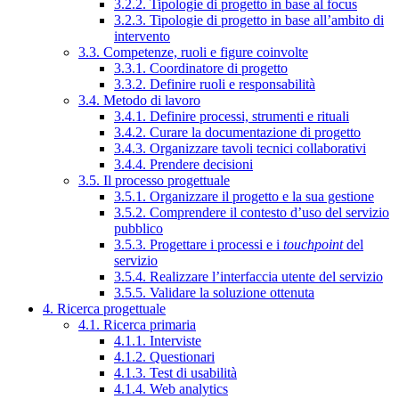
3.2.2. Tipologie di progetto in base al focus
3.2.3. Tipologie di progetto in base all’ambito di
intervento
3.3. Competenze, ruoli e figure coinvolte
3.3.1. Coordinatore di progetto
3.3.2. Definire ruoli e responsabilità
3.4. Metodo di lavoro
3.4.1. Definire processi, strumenti e rituali
3.4.2. Curare la documentazione di progetto
3.4.3. Organizzare tavoli tecnici collaborativi
3.4.4. Prendere decisioni
3.5. Il processo progettuale
3.5.1. Organizzare il progetto e la sua gestione
3.5.2. Comprendere il contesto d’uso del servizio
pubblico
3.5.3. Progettare i processi e i
touchpoint
del
servizio
3.5.4. Realizzare l’interfaccia utente del servizio
3.5.5. Validare la soluzione ottenuta
4. Ricerca progettuale
4.1. Ricerca primaria
4.1.1. Interviste
4.1.2. Questionari
4.1.3. Test di usabilità
4.1.4. Web analytics