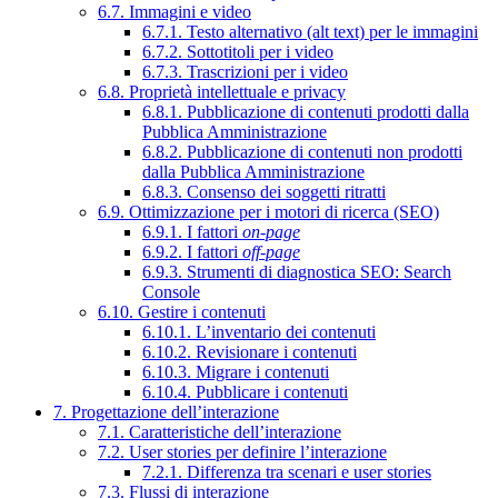
6.7. Immagini e video
6.7.1. Testo alternativo (alt text) per le immagini
6.7.2. Sottotitoli per i video
6.7.3. Trascrizioni per i video
6.8. Proprietà intellettuale e privacy
6.8.1. Pubblicazione di contenuti prodotti dalla
Pubblica Amministrazione
6.8.2. Pubblicazione di contenuti non prodotti
dalla Pubblica Amministrazione
6.8.3. Consenso dei soggetti ritratti
6.9. Ottimizzazione per i motori di ricerca (SEO)
6.9.1. I fattori
on-page
6.9.2. I fattori
off-page
6.9.3. Strumenti di diagnostica SEO: Search
Console
6.10. Gestire i contenuti
6.10.1. L’inventario dei contenuti
6.10.2. Revisionare i contenuti
6.10.3. Migrare i contenuti
6.10.4. Pubblicare i contenuti
7. Progettazione dell’interazione
7.1. Caratteristiche dell’interazione
7.2. User stories per definire l’interazione
7.2.1. Differenza tra scenari e user stories
7.3. Flussi di interazione