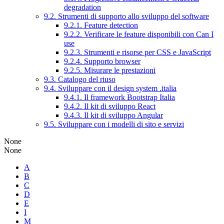
degradation
9.2. Strumenti di supporto allo sviluppo del software
9.2.1. Feature detection
9.2.2. Verificare le feature disponibili con Can I
use
9.2.3. Strumenti e risorse per CSS e JavaScript
9.2.4. Supporto browser
9.2.5. Misurare le prestazioni
9.3. Catalogo del riuso
9.4. Sviluppare con il design system .italia
9.4.1. Il framework Bootstrap Italia
9.4.2. Il kit di sviluppo React
9.4.3. Il kit di sviluppo Angular
9.5. Sviluppare con i modelli di sito e servizi
None
None
A
B
C
D
E
I
M