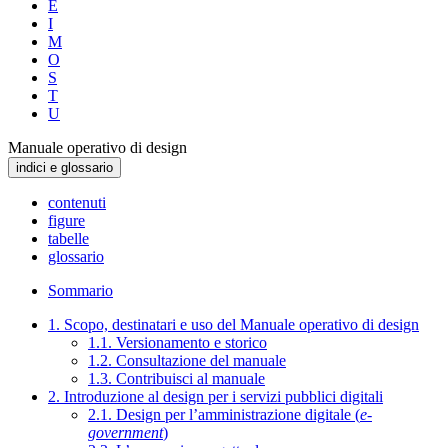
E
I
M
O
S
T
U
Manuale operativo di design
indici e glossario
contenuti
figure
tabelle
glossario
Sommario
1. Scopo, destinatari e uso del Manuale operativo di design
1.1. Versionamento e storico
1.2. Consultazione del manuale
1.3. Contribuisci al manuale
2. Introduzione al design per i servizi pubblici digitali
2.1. Design per l’amministrazione digitale (
e-
government
)