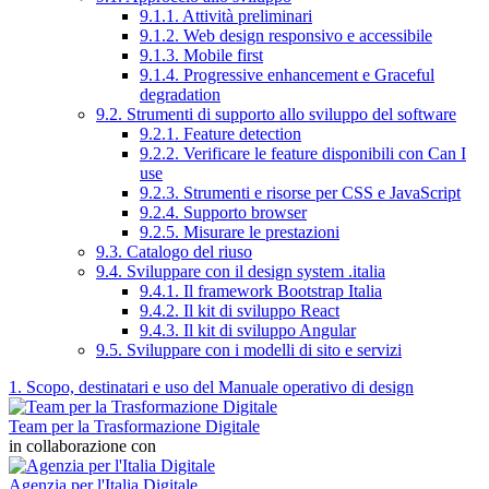
9.1.1. Attività preliminari
9.1.2. Web design responsivo e accessibile
9.1.3. Mobile first
9.1.4. Progressive enhancement e Graceful
degradation
9.2. Strumenti di supporto allo sviluppo del software
9.2.1. Feature detection
9.2.2. Verificare le feature disponibili con Can I
use
9.2.3. Strumenti e risorse per CSS e JavaScript
9.2.4. Supporto browser
9.2.5. Misurare le prestazioni
9.3. Catalogo del riuso
9.4. Sviluppare con il design system .italia
9.4.1. Il framework Bootstrap Italia
9.4.2. Il kit di sviluppo React
9.4.3. Il kit di sviluppo Angular
9.5. Sviluppare con i modelli di sito e servizi
1. Scopo, destinatari e uso del Manuale operativo di design
Team per la Trasformazione Digitale
in collaborazione con
Agenzia per l'Italia Digitale