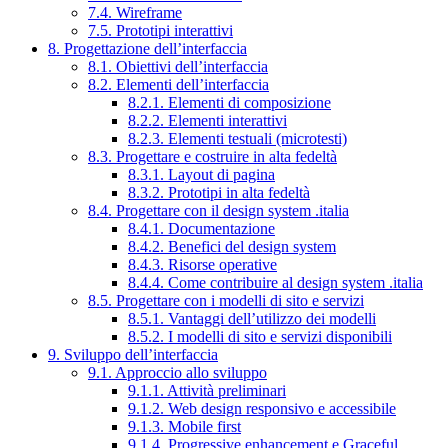
7.4. Wireframe
7.5. Prototipi interattivi
8. Progettazione dell’interfaccia
8.1. Obiettivi dell’interfaccia
8.2. Elementi dell’interfaccia
8.2.1. Elementi di composizione
8.2.2. Elementi interattivi
8.2.3. Elementi testuali (microtesti)
8.3. Progettare e costruire in alta fedeltà
8.3.1. Layout di pagina
8.3.2. Prototipi in alta fedeltà
8.4. Progettare con il design system .italia
8.4.1. Documentazione
8.4.2. Benefici del design system
8.4.3. Risorse operative
8.4.4. Come contribuire al design system .italia
8.5. Progettare con i modelli di sito e servizi
8.5.1. Vantaggi dell’utilizzo dei modelli
8.5.2. I modelli di sito e servizi disponibili
9. Sviluppo dell’interfaccia
9.1. Approccio allo sviluppo
9.1.1. Attività preliminari
9.1.2. Web design responsivo e accessibile
9.1.3. Mobile first
9.1.4. Progressive enhancement e Graceful