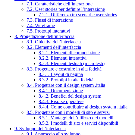
7.1. Caratteristiche dell’interazione
7.2. User stories per definire l’interazione
7.2.1. Differenza tra scenari e user stories
7.3. Flussi di interazione
7.4. Wireframe
7.5. Prototipi interattivi
8. Progettazione dell’interfaccia
8.1. Obiettivi dell’interfaccia
8.2. Elementi dell’interfaccia
8.2.1. Elementi di composizione
8.2.2. Elementi interattivi
8.2.3. Elementi testuali (microtesti)
8.3. Progettare e costruire in alta fedeltà
8.3.1. Layout di pagina
8.3.2. Prototipi in alta fedeltà
8.4. Progettare con il design system .italia
8.4.1. Documentazione
8.4.2. Benefici del design system
8.4.3. Risorse operative
8.4.4. Come contribuire al design system .italia
8.5. Progettare con i modelli di sito e servizi
8.5.1. Vantaggi dell’utilizzo dei modelli
8.5.2. I modelli di sito e servizi disponibili
9. Sviluppo dell’interfaccia
9.1. Approccio allo sviluppo