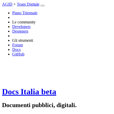
AGID
+
Team Digitale
Piano Triennale
Le community
Developers
Designers
Gli strumenti
Forum
Docs
GitHub
Docs Italia
beta
Documenti pubblici, digitali.