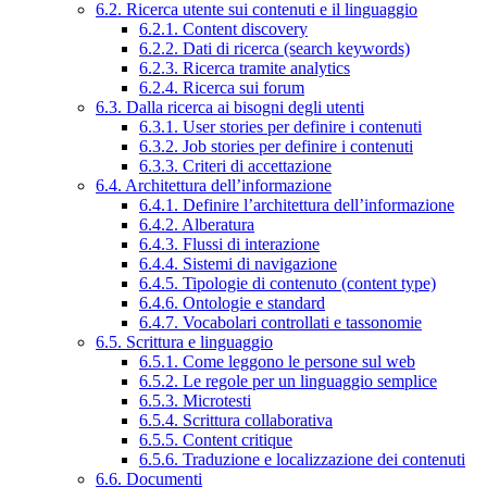
6.2. Ricerca utente sui contenuti e il linguaggio
6.2.1. Content discovery
6.2.2. Dati di ricerca (search keywords)
6.2.3. Ricerca tramite analytics
6.2.4. Ricerca sui forum
6.3. Dalla ricerca ai bisogni degli utenti
6.3.1. User stories per definire i contenuti
6.3.2. Job stories per definire i contenuti
6.3.3. Criteri di accettazione
6.4. Architettura dell’informazione
6.4.1. Definire l’architettura dell’informazione
6.4.2. Alberatura
6.4.3. Flussi di interazione
6.4.4. Sistemi di navigazione
6.4.5. Tipologie di contenuto (content type)
6.4.6. Ontologie e standard
6.4.7. Vocabolari controllati e tassonomie
6.5. Scrittura e linguaggio
6.5.1. Come leggono le persone sul web
6.5.2. Le regole per un linguaggio semplice
6.5.3. Microtesti
6.5.4. Scrittura collaborativa
6.5.5. Content critique
6.5.6. Traduzione e localizzazione dei contenuti
6.6. Documenti