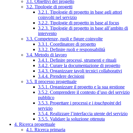
3.1. Obiettivi del progetto
3.2. Tipologie di progetti
3.2.1. Tipologie di progetto in base agli attori
coinvolti nel servizio
3.2.2. Tipologie di progetto in base al focus
3.2.3. Tipologie di progetto in base all’ambito di
intervento
3.3. Competenze, ruoli e figure coinvolte
3.3.1. Coordinatore di progetto
3.3.2. Definire ruoli e responsabilità
3.4. Metodo di lavoro
3.4.1. Definire processi, strumenti e rituali
3.4.2. Curare la documentazione di progetto
3.4.3. Organizzare tavoli tecnici collaborativi
3.4.4. Prendere decisioni
3.5. Il processo progettuale
3.5.1. Organizzare il progetto e la sua gestione
3.5.2. Comprendere il contesto d’uso del servizio
pubblico
3.5.3. Progettare i processi e i
touchpoint
del
servizio
3.5.4. Realizzare l’interfaccia utente del servizio
3.5.5. Validare la soluzione ottenuta
4. Ricerca progettuale
4.1. Ricerca primaria