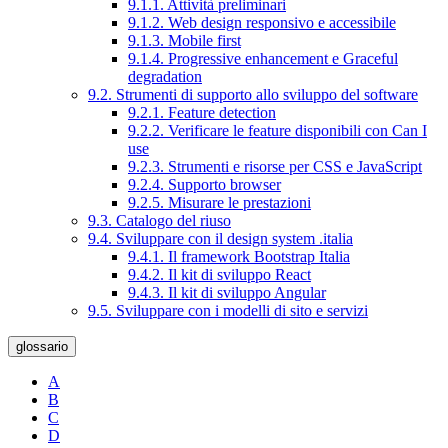
9.1.1. Attività preliminari
9.1.2. Web design responsivo e accessibile
9.1.3. Mobile first
9.1.4. Progressive enhancement e Graceful
degradation
9.2. Strumenti di supporto allo sviluppo del software
9.2.1. Feature detection
9.2.2. Verificare le feature disponibili con Can I
use
9.2.3. Strumenti e risorse per CSS e JavaScript
9.2.4. Supporto browser
9.2.5. Misurare le prestazioni
9.3. Catalogo del riuso
9.4. Sviluppare con il design system .italia
9.4.1. Il framework Bootstrap Italia
9.4.2. Il kit di sviluppo React
9.4.3. Il kit di sviluppo Angular
9.5. Sviluppare con i modelli di sito e servizi
glossario
A
B
C
D