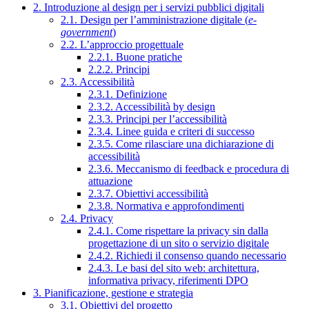
2. Introduzione al design per i servizi pubblici digitali
2.1. Design per l’amministrazione digitale (
e-
government
)
2.2. L’approccio progettuale
2.2.1. Buone pratiche
2.2.2. Principi
2.3. Accessibilità
2.3.1. Definizione
2.3.2. Accessibilità by design
2.3.3. Principi per l’accessibilità
2.3.4. Linee guida e criteri di successo
2.3.5. Come rilasciare una dichiarazione di
accessibilità
2.3.6. Meccanismo di feedback e procedura di
attuazione
2.3.7. Obiettivi accessibilità
2.3.8. Normativa e approfondimenti
2.4. Privacy
2.4.1. Come rispettare la privacy sin dalla
progettazione di un sito o servizio digitale
2.4.2. Richiedi il consenso quando necessario
2.4.3. Le basi del sito web: architettura,
informativa privacy, riferimenti DPO
3. Pianificazione, gestione e strategia
3.1. Obiettivi del progetto