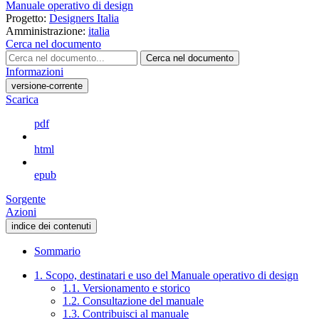
Manuale operativo di design
Progetto:
Designers Italia
Amministrazione:
italia
Cerca nel documento
Cerca nel documento
Informazioni
versione-corrente
Scarica
pdf
html
epub
Sorgente
Azioni
indice dei contenuti
Sommario
1. Scopo, destinatari e uso del Manuale operativo di design
1.1. Versionamento e storico
1.2. Consultazione del manuale
1.3. Contribuisci al manuale