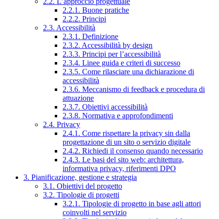
2.2. L’approccio progettuale
2.2.1. Buone pratiche
2.2.2. Principi
2.3. Accessibilità
2.3.1. Definizione
2.3.2. Accessibilità by design
2.3.3. Principi per l’accessibilità
2.3.4. Linee guida e criteri di successo
2.3.5. Come rilasciare una dichiarazione di
accessibilità
2.3.6. Meccanismo di feedback e procedura di
attuazione
2.3.7. Obiettivi accessibilità
2.3.8. Normativa e approfondimenti
2.4. Privacy
2.4.1. Come rispettare la privacy sin dalla
progettazione di un sito o servizio digitale
2.4.2. Richiedi il consenso quando necessario
2.4.3. Le basi del sito web: architettura,
informativa privacy, riferimenti DPO
3. Pianificazione, gestione e strategia
3.1. Obiettivi del progetto
3.2. Tipologie di progetti
3.2.1. Tipologie di progetto in base agli attori
coinvolti nel servizio