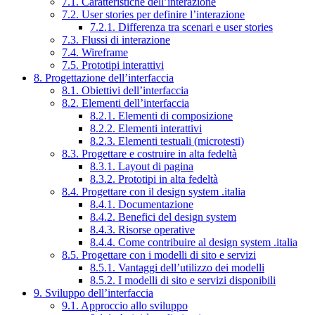
7.1. Caratteristiche dell’interazione
7.2. User stories per definire l’interazione
7.2.1. Differenza tra scenari e user stories
7.3. Flussi di interazione
7.4. Wireframe
7.5. Prototipi interattivi
8. Progettazione dell’interfaccia
8.1. Obiettivi dell’interfaccia
8.2. Elementi dell’interfaccia
8.2.1. Elementi di composizione
8.2.2. Elementi interattivi
8.2.3. Elementi testuali (microtesti)
8.3. Progettare e costruire in alta fedeltà
8.3.1. Layout di pagina
8.3.2. Prototipi in alta fedeltà
8.4. Progettare con il design system .italia
8.4.1. Documentazione
8.4.2. Benefici del design system
8.4.3. Risorse operative
8.4.4. Come contribuire al design system .italia
8.5. Progettare con i modelli di sito e servizi
8.5.1. Vantaggi dell’utilizzo dei modelli
8.5.2. I modelli di sito e servizi disponibili
9. Sviluppo dell’interfaccia
9.1. Approccio allo sviluppo