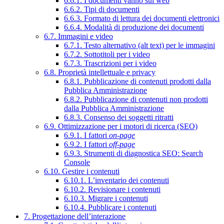
6.6.1. I documenti vanno sul web
6.6.2. Tipi di documenti
6.6.3. Formato di lettura dei documenti elettronici
6.6.4. Modalità di produzione dei documenti
6.7. Immagini e video
6.7.1. Testo alternativo (alt text) per le immagini
6.7.2. Sottotitoli per i video
6.7.3. Trascrizioni per i video
6.8. Proprietà intellettuale e privacy
6.8.1. Pubblicazione di contenuti prodotti dalla
Pubblica Amministrazione
6.8.2. Pubblicazione di contenuti non prodotti
dalla Pubblica Amministrazione
6.8.3. Consenso dei soggetti ritratti
6.9. Ottimizzazione per i motori di ricerca (SEO)
6.9.1. I fattori
on-page
6.9.2. I fattori
off-page
6.9.3. Strumenti di diagnostica SEO: Search
Console
6.10. Gestire i contenuti
6.10.1. L’inventario dei contenuti
6.10.2. Revisionare i contenuti
6.10.3. Migrare i contenuti
6.10.4. Pubblicare i contenuti
7. Progettazione dell’interazione