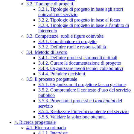
3.2. Tipologie di progetti
3.2.1. Tipologie di progetto in base agli attori
coinvolti nel servizio
3.2.2. Tipologie di progetto in base al focus
3.2.3. Tipologie di progetto in base all’ambito di
intervento
3.3. Competenze, ruoli e figure coinvolte
3.3.1. Coordinatore di progetto
3.3.2. Definire ruoli e responsabilità
3.4. Metodo di lavoro
3.4.1. Definire processi, strumenti e rituali
3.4.2. Curare la documentazione di progetto
3.4.3. Organizzare tavoli tecnici collaborativi
3.4.4. Prendere decisioni
3.5. Il processo progettuale
3.5.1. Organizzare il progetto e la sua gestione
3.5.2. Comprendere il contesto d’uso del servizio
pubblico
3.5.3. Progettare i processi e i
touchpoint
del
servizio
3.5.4. Realizzare l’interfaccia utente del servizio
3.5.5. Validare la soluzione ottenuta
4. Ricerca progettuale
4.1. Ricerca primaria
4.1.1. Interviste