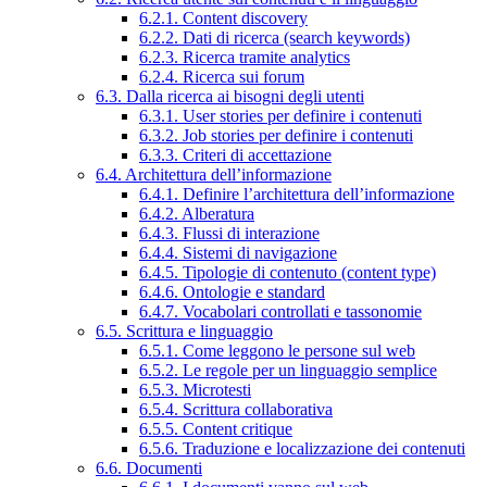
6.2.1. Content discovery
6.2.2. Dati di ricerca (search keywords)
6.2.3. Ricerca tramite analytics
6.2.4. Ricerca sui forum
6.3. Dalla ricerca ai bisogni degli utenti
6.3.1. User stories per definire i contenuti
6.3.2. Job stories per definire i contenuti
6.3.3. Criteri di accettazione
6.4. Architettura dell’informazione
6.4.1. Definire l’architettura dell’informazione
6.4.2. Alberatura
6.4.3. Flussi di interazione
6.4.4. Sistemi di navigazione
6.4.5. Tipologie di contenuto (content type)
6.4.6. Ontologie e standard
6.4.7. Vocabolari controllati e tassonomie
6.5. Scrittura e linguaggio
6.5.1. Come leggono le persone sul web
6.5.2. Le regole per un linguaggio semplice
6.5.3. Microtesti
6.5.4. Scrittura collaborativa
6.5.5. Content critique
6.5.6. Traduzione e localizzazione dei contenuti
6.6. Documenti