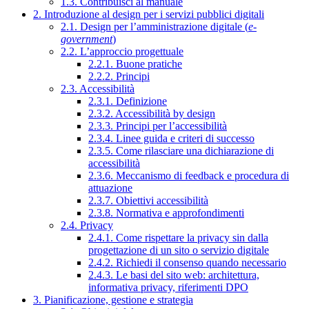
1.3. Contribuisci al manuale
2. Introduzione al design per i servizi pubblici digitali
2.1. Design per l’amministrazione digitale (
e-
government
)
2.2. L’approccio progettuale
2.2.1. Buone pratiche
2.2.2. Principi
2.3. Accessibilità
2.3.1. Definizione
2.3.2. Accessibilità by design
2.3.3. Principi per l’accessibilità
2.3.4. Linee guida e criteri di successo
2.3.5. Come rilasciare una dichiarazione di
accessibilità
2.3.6. Meccanismo di feedback e procedura di
attuazione
2.3.7. Obiettivi accessibilità
2.3.8. Normativa e approfondimenti
2.4. Privacy
2.4.1. Come rispettare la privacy sin dalla
progettazione di un sito o servizio digitale
2.4.2. Richiedi il consenso quando necessario
2.4.3. Le basi del sito web: architettura,
informativa privacy, riferimenti DPO
3. Pianificazione, gestione e strategia