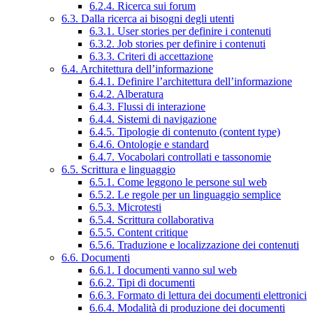
6.2.4. Ricerca sui forum
6.3. Dalla ricerca ai bisogni degli utenti
6.3.1. User stories per definire i contenuti
6.3.2. Job stories per definire i contenuti
6.3.3. Criteri di accettazione
6.4. Architettura dell’informazione
6.4.1. Definire l’architettura dell’informazione
6.4.2. Alberatura
6.4.3. Flussi di interazione
6.4.4. Sistemi di navigazione
6.4.5. Tipologie di contenuto (content type)
6.4.6. Ontologie e standard
6.4.7. Vocabolari controllati e tassonomie
6.5. Scrittura e linguaggio
6.5.1. Come leggono le persone sul web
6.5.2. Le regole per un linguaggio semplice
6.5.3. Microtesti
6.5.4. Scrittura collaborativa
6.5.5. Content critique
6.5.6. Traduzione e localizzazione dei contenuti
6.6. Documenti
6.6.1. I documenti vanno sul web
6.6.2. Tipi di documenti
6.6.3. Formato di lettura dei documenti elettronici
6.6.4. Modalità di produzione dei documenti