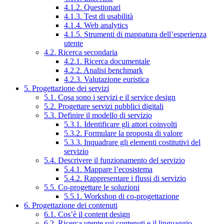
4.1.2. Questionari
4.1.3. Test di usabilità
4.1.4. Web analytics
4.1.5. Strumenti di mappatura dell’esperienza
utente
4.2. Ricerca secondaria
4.2.1. Ricerca documentale
4.2.2. Analisi benchmark
4.2.3. Valutazione euristica
5. Progettazione dei servizi
5.1. Cosa sono i servizi e il service design
5.2. Progettare servizi pubblici digitali
5.3. Definire il modello di servizio
5.3.1. Identificare gli attori coinvolti
5.3.2. Formulare la proposta di valore
5.3.3. Inquadrare gli elementi costitutivi del
servizio
5.4. Descrivere il funzionamento del servizio
5.4.1. Mappare l’ecosistema
5.4.2. Rappresentare i flussi di servizio
5.5. Co-progettare le soluzioni
5.5.1. Workshop di co-progettazione
6. Progettazione dei contenuti
6.1. Cos’è il content design
6.2. Ricerca utente sui contenuti e il linguaggio