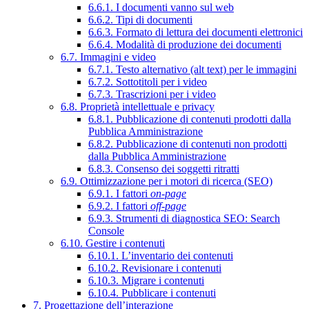
6.6.1. I documenti vanno sul web
6.6.2. Tipi di documenti
6.6.3. Formato di lettura dei documenti elettronici
6.6.4. Modalità di produzione dei documenti
6.7. Immagini e video
6.7.1. Testo alternativo (alt text) per le immagini
6.7.2. Sottotitoli per i video
6.7.3. Trascrizioni per i video
6.8. Proprietà intellettuale e privacy
6.8.1. Pubblicazione di contenuti prodotti dalla
Pubblica Amministrazione
6.8.2. Pubblicazione di contenuti non prodotti
dalla Pubblica Amministrazione
6.8.3. Consenso dei soggetti ritratti
6.9. Ottimizzazione per i motori di ricerca (SEO)
6.9.1. I fattori
on-page
6.9.2. I fattori
off-page
6.9.3. Strumenti di diagnostica SEO: Search
Console
6.10. Gestire i contenuti
6.10.1. L’inventario dei contenuti
6.10.2. Revisionare i contenuti
6.10.3. Migrare i contenuti
6.10.4. Pubblicare i contenuti
7. Progettazione dell’interazione