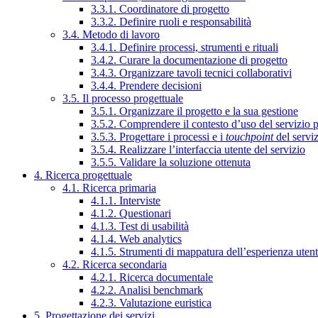
3.3.1. Coordinatore di progetto
3.3.2. Definire ruoli e responsabilità
3.4. Metodo di lavoro
3.4.1. Definire processi, strumenti e rituali
3.4.2. Curare la documentazione di progetto
3.4.3. Organizzare tavoli tecnici collaborativi
3.4.4. Prendere decisioni
3.5. Il processo progettuale
3.5.1. Organizzare il progetto e la sua gestione
3.5.2. Comprendere il contesto d’uso del servizio 
3.5.3. Progettare i processi e i
touchpoint
del servi
3.5.4. Realizzare l’interfaccia utente del servizio
3.5.5. Validare la soluzione ottenuta
4. Ricerca progettuale
4.1. Ricerca primaria
4.1.1. Interviste
4.1.2. Questionari
4.1.3. Test di usabilità
4.1.4. Web analytics
4.1.5. Strumenti di mappatura dell’esperienza uten
4.2. Ricerca secondaria
4.2.1. Ricerca documentale
4.2.2. Analisi benchmark
4.2.3. Valutazione euristica
5. Progettazione dei servizi