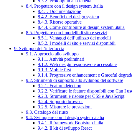
8.3.2. Prototipi in alta fedeltà
8.4. Progettare con il design system .italia
8.4.1. Documentazione
8.4.2. Benefici del design system
8.4.3. Risorse operative
8.4.4. Come contribuire al design system .italia
8.5. Progettare con i modelli di sito e servizi
8.5.1. Vantaggi dell’utilizzo dei modelli
8.5.2. I modelli di sito e servizi disponibili
9. Sviluppo dell’interfaccia
9.1. Approccio allo sviluppo
9.1.1. Attività preliminari
9.1.2. Web design responsivo e accessibile
9.1.3. Mobile first
9.1.4. Progressive enhancement e Graceful degrad
9.2. Strumenti di supporto allo sviluppo del software
9.2.1. Feature detection
9.2.2. Verificare le feature disponibili con Can I us
9.2.3. Strumenti e risorse per CSS e JavaScript
9.2.4. Supporto browser
9.2.5. Misurare le prestazioni
9.3. Catalogo del riuso
9.4. Sviluppare con il design system .italia
9.4.1. Il framework Bootstrap Italia
9.4.2. Il kit di sviluppo React