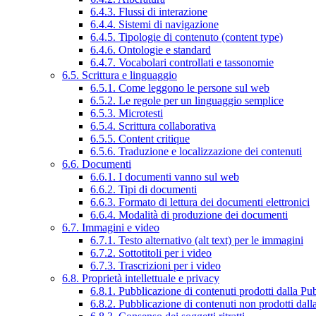
6.4.3. Flussi di interazione
6.4.4. Sistemi di navigazione
6.4.5. Tipologie di contenuto (content type)
6.4.6. Ontologie e standard
6.4.7. Vocabolari controllati e tassonomie
6.5. Scrittura e linguaggio
6.5.1. Come leggono le persone sul web
6.5.2. Le regole per un linguaggio semplice
6.5.3. Microtesti
6.5.4. Scrittura collaborativa
6.5.5. Content critique
6.5.6. Traduzione e localizzazione dei contenuti
6.6. Documenti
6.6.1. I documenti vanno sul web
6.6.2. Tipi di documenti
6.6.3. Formato di lettura dei documenti elettronici
6.6.4. Modalità di produzione dei documenti
6.7. Immagini e video
6.7.1. Testo alternativo (alt text) per le immagini
6.7.2. Sottotitoli per i video
6.7.3. Trascrizioni per i video
6.8. Proprietà intellettuale e privacy
6.8.1. Pubblicazione di contenuti prodotti dalla P
6.8.2. Pubblicazione di contenuti non prodotti dal