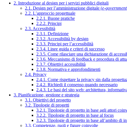
2. Introduzione al design per i servizi pubblici digitali
2.1. Design per l’amministrazione digitale (
e-government
2.2. L’approccio progettuale
2.2.1. Buone pratiche
2.2.2. Principi
2.3. Accessibilità
2.3.1. Definizione
2.3.2. Accessibilità by design
2.3.3. Principi per l’accessibilità
2.3.4. Linee guida e criteri di successo
2.3.5. Come rilasciare una dichiarazione di accessib
2.3.6. Meccanismo di feedback e procedura di attu
2.3.7. Obiettivi accessibilità
2.3.8. Normativa e approfondimenti
2.4. Privacy
2.4.1. Come rispettare la privacy sin dalla progettaz
2.4.2. Richiedi il consenso quando necessario
2.4.3. Le basi del sito web: architettura, informati
3. Pianificazione, gestione e strategia
3.1. Obiettivi del progetto
3.2. Tipologie di progetti
3.2.1. Tipologie di progetto in base agli attori coinv
3.2.2. Tipologie di progetto in base al focus
3.2.3. Tipologie di progetto in base all’ambito di i
3.3. Competenze, ruoli e figure coinvolte