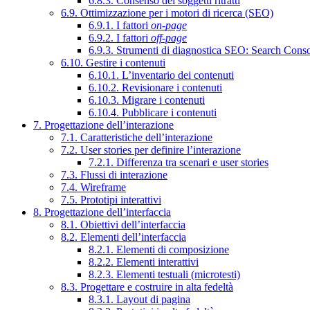
6.8.3. Consenso dei soggetti ritratti
6.9. Ottimizzazione per i motori di ricerca (SEO)
6.9.1. I fattori
on-page
6.9.2. I fattori
off-page
6.9.3. Strumenti di diagnostica SEO: Search Cons
6.10. Gestire i contenuti
6.10.1. L’inventario dei contenuti
6.10.2. Revisionare i contenuti
6.10.3. Migrare i contenuti
6.10.4. Pubblicare i contenuti
7. Progettazione dell’interazione
7.1. Caratteristiche dell’interazione
7.2. User stories per definire l’interazione
7.2.1. Differenza tra scenari e user stories
7.3. Flussi di interazione
7.4. Wireframe
7.5. Prototipi interattivi
8. Progettazione dell’interfaccia
8.1. Obiettivi dell’interfaccia
8.2. Elementi dell’interfaccia
8.2.1. Elementi di composizione
8.2.2. Elementi interattivi
8.2.3. Elementi testuali (microtesti)
8.3. Progettare e costruire in alta fedeltà
8.3.1. Layout di pagina