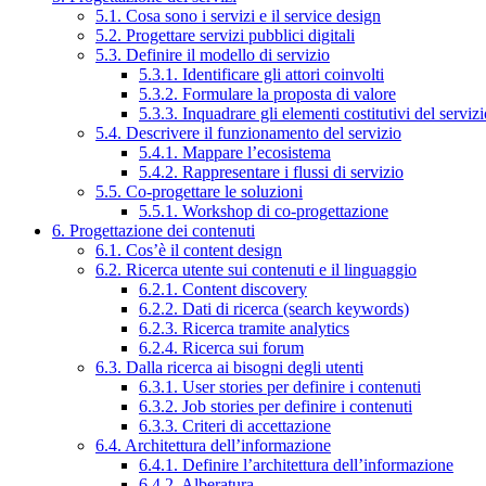
5.1. Cosa sono i servizi e il service design
5.2. Progettare servizi pubblici digitali
5.3. Definire il modello di servizio
5.3.1. Identificare gli attori coinvolti
5.3.2. Formulare la proposta di valore
5.3.3. Inquadrare gli elementi costitutivi del serviz
5.4. Descrivere il funzionamento del servizio
5.4.1. Mappare l’ecosistema
5.4.2. Rappresentare i flussi di servizio
5.5. Co-progettare le soluzioni
5.5.1. Workshop di co-progettazione
6. Progettazione dei contenuti
6.1. Cos’è il content design
6.2. Ricerca utente sui contenuti e il linguaggio
6.2.1. Content discovery
6.2.2. Dati di ricerca (search keywords)
6.2.3. Ricerca tramite analytics
6.2.4. Ricerca sui forum
6.3. Dalla ricerca ai bisogni degli utenti
6.3.1. User stories per definire i contenuti
6.3.2. Job stories per definire i contenuti
6.3.3. Criteri di accettazione
6.4. Architettura dell’informazione
6.4.1. Definire l’architettura dell’informazione
6.4.2. Alberatura