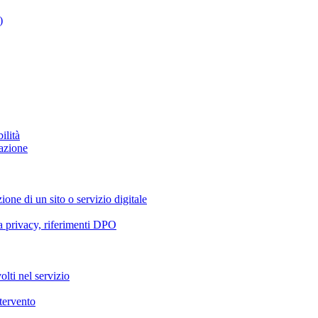
)
ilità
azione
ione di un sito o servizio digitale
va privacy, riferimenti DPO
olti nel servizio
ntervento