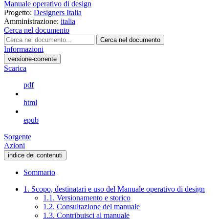
Manuale operativo di design
Progetto:
Designers Italia
Amministrazione:
italia
Cerca nel documento
Cerca nel documento
Informazioni
versione-corrente
Scarica
pdf
html
epub
Sorgente
Azioni
indice dei contenuti
Sommario
1. Scopo, destinatari e uso del Manuale operativo di design
1.1. Versionamento e storico
1.2. Consultazione del manuale
1.3. Contribuisci al manuale