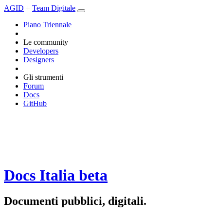
AGID
+
Team Digitale
Piano Triennale
Le community
Developers
Designers
Gli strumenti
Forum
Docs
GitHub
Docs Italia
beta
Documenti pubblici, digitali.