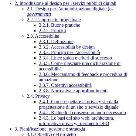
2. Introduzione al design per i servizi pubblici digitali
2.1. Design per l’amministrazione digitale (
e-
government
)
2.2. L’approccio progettuale
2.2.1. Buone pratiche
2.2.2. Principi
2.3. Accessibilità
2.3.1. Definizione
2.3.2. Accessibilità by design
2.3.3. Principi per l’accessibilità
2.3.4. Linee guida e criteri di successo
2.3.5. Come rilasciare una dichiarazione di
accessibilità
2.3.6. Meccanismo di feedback e procedura di
attuazione
2.3.7. Obiettivi accessibilità
2.3.8. Normativa e approfondimenti
2.4. Privacy
2.4.1. Come rispettare la privacy sin dalla
progettazione di un sito o servizio digitale
2.4.2. Richiedi il consenso quando necessario
2.4.3. Le basi del sito web: architettura,
informativa privacy, riferimenti DPO
3. Pianificazione, gestione e strategia
3.1. Obiettivi del progetto