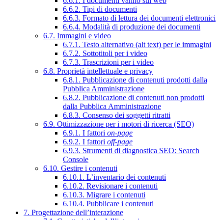
6.6.1. I documenti vanno sul web
6.6.2. Tipi di documenti
6.6.3. Formato di lettura dei documenti elettronici
6.6.4. Modalità di produzione dei documenti
6.7. Immagini e video
6.7.1. Testo alternativo (alt text) per le immagini
6.7.2. Sottotitoli per i video
6.7.3. Trascrizioni per i video
6.8. Proprietà intellettuale e privacy
6.8.1. Pubblicazione di contenuti prodotti dalla
Pubblica Amministrazione
6.8.2. Pubblicazione di contenuti non prodotti
dalla Pubblica Amministrazione
6.8.3. Consenso dei soggetti ritratti
6.9. Ottimizzazione per i motori di ricerca (SEO)
6.9.1. I fattori
on-page
6.9.2. I fattori
off-page
6.9.3. Strumenti di diagnostica SEO: Search
Console
6.10. Gestire i contenuti
6.10.1. L’inventario dei contenuti
6.10.2. Revisionare i contenuti
6.10.3. Migrare i contenuti
6.10.4. Pubblicare i contenuti
7. Progettazione dell’interazione