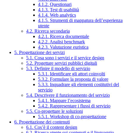
4.1.2. Questionari
4.1.3. Test di usabilità
4.1.4. Web analytics
4.1.5. Strumenti di mappatura dell’esperienza
utente
4.2. Ricerca secondaria
4.2.1. Ricerca documentale
4.2.2. Analisi benchmark
4.2.3. Valutazione euristica
5. Progettazione dei servizi
5.1. Cosa sono i servizi e il service design
5.2. Progettare servizi pubblici digitali
5.3. Definire il modello di servizio
5.3.1. Identificare gli attori coinvolti
5.3.2. Formulare la proposta di valore
5.3.3. Inquadrare gli elementi costitutivi del
servizio
5.4. Descrivere il funzionamento del servizio
5.4.1. Mappare l’ecosistema
5.4.2. Rappresentare i flussi di servizio
5.5. Co-progettare le soluzioni
5.5.1. Workshop di co-progettazione
6. Progettazione dei contenuti
6.1. Cos’è il content design
6.2. Ricerca utente sui contenuti e il linguaggio