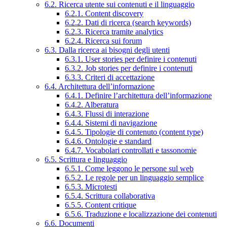
6.2. Ricerca utente sui contenuti e il linguaggio
6.2.1. Content discovery
6.2.2. Dati di ricerca (search keywords)
6.2.3. Ricerca tramite analytics
6.2.4. Ricerca sui forum
6.3. Dalla ricerca ai bisogni degli utenti
6.3.1. User stories per definire i contenuti
6.3.2. Job stories per definire i contenuti
6.3.3. Criteri di accettazione
6.4. Architettura dell’informazione
6.4.1. Definire l’architettura dell’informazione
6.4.2. Alberatura
6.4.3. Flussi di interazione
6.4.4. Sistemi di navigazione
6.4.5. Tipologie di contenuto (content type)
6.4.6. Ontologie e standard
6.4.7. Vocabolari controllati e tassonomie
6.5. Scrittura e linguaggio
6.5.1. Come leggono le persone sul web
6.5.2. Le regole per un linguaggio semplice
6.5.3. Microtesti
6.5.4. Scrittura collaborativa
6.5.5. Content critique
6.5.6. Traduzione e localizzazione dei contenuti
6.6. Documenti