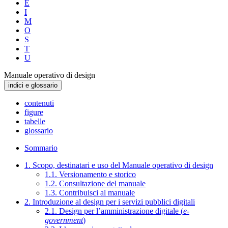
E
I
M
O
S
T
U
Manuale operativo di design
indici e glossario
contenuti
figure
tabelle
glossario
Sommario
1. Scopo, destinatari e uso del Manuale operativo di design
1.1. Versionamento e storico
1.2. Consultazione del manuale
1.3. Contribuisci al manuale
2. Introduzione al design per i servizi pubblici digitali
2.1. Design per l’amministrazione digitale (
e-
government
)