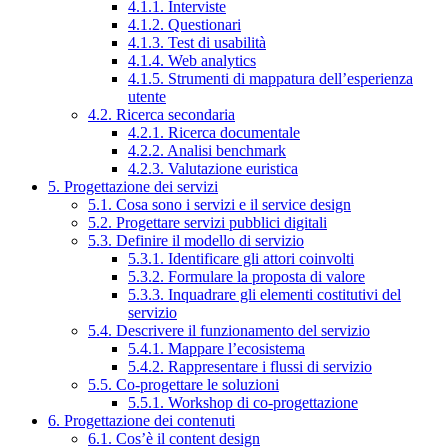
4.1.1. Interviste
4.1.2. Questionari
4.1.3. Test di usabilità
4.1.4. Web analytics
4.1.5. Strumenti di mappatura dell’esperienza
utente
4.2. Ricerca secondaria
4.2.1. Ricerca documentale
4.2.2. Analisi benchmark
4.2.3. Valutazione euristica
5. Progettazione dei servizi
5.1. Cosa sono i servizi e il service design
5.2. Progettare servizi pubblici digitali
5.3. Definire il modello di servizio
5.3.1. Identificare gli attori coinvolti
5.3.2. Formulare la proposta di valore
5.3.3. Inquadrare gli elementi costitutivi del
servizio
5.4. Descrivere il funzionamento del servizio
5.4.1. Mappare l’ecosistema
5.4.2. Rappresentare i flussi di servizio
5.5. Co-progettare le soluzioni
5.5.1. Workshop di co-progettazione
6. Progettazione dei contenuti
6.1. Cos’è il content design