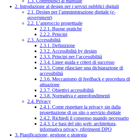
1.3. Contribuisci al manuale
2. Introduzione al design per i servizi pubblici digitali
2.1. Design per l’amministrazione digitale (
e-
government
)
2.2. L’approccio progettuale
2.2.1. Buone pratiche
2.2.2. Principi
2.3. Accessibilità
2.3.1. Definizione
2.3.2. Accessibilità by design
2.3.3. Principi per l’accessibilità
2.3.4. Linee guida e criteri di successo
2.3.5. Come rilasciare una dichiarazione di
accessibilità
2.3.6. Meccanismo di feedback e procedura di
attuazione
2.3.7. Obiettivi accessibilità
2.3.8. Normativa e approfondimenti
2.4. Privacy
2.4.1. Come rispettare la privacy sin dalla
progettazione di un sito o servizio digitale
2.4.2. Richiedi il consenso quando necessario
2.4.3. Le basi del sito web: architettura,
informativa privacy, riferimenti DPO
3. Pianificazione, gestione e strategia