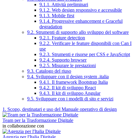
9.1.1. Attività preliminari
9.1.2. Web design responsivo e accessibile
9.1.3. Mobile first
9.1.4. Progressive enhancement e Graceful
degradation
9.2. Strumenti di supporto allo sviluppo del software
9.2.1. Feature detection
9.2.2. Verificare le feature disponibili con Can I
use
9.2.3. Strumenti e risorse per CSS e JavaScript
9.2.4. Supporto browser
9.2.5. Misurare le prestazioni
9.3. Catalogo del riuso
9.4. Sviluppare con il design system .italia
9.4.1. Il framework Bootstrap Italia
9.4.2. Il kit di sviluppo React
9.4.3. Il kit di sviluppo Angular
9.5. Sviluppare con i modelli di sito e servizi
1. Scopo, destinatari e uso del Manuale operativo di design
Team per la Trasformazione Digitale
in collaborazione con
Agenzia per l'Italia Digitale