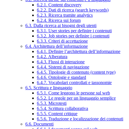
6.2.1. Content discovery
6.2.2. Dati di ricerca (search keywords)
6.2.3. Ricerca tramite analytics
6.2.4. Ricerca sui forum
6.3. Dalla ricerca ai bisogni degli utenti
6.3.1. User stories per definire i contenuti
6.3.2. Job stories per definire i contenuti
6.3.3. Criteri di accettazione
6.4. Architettura dell’informazione
6.4.1. Definire l’architettura dell’informazione
6.4.2. Alberatura
6.4.3. Flussi di interazione
6.4.4. Sistemi di navigazione
6.4.5. Tipologie di contenuto (content type)
6.4.6. Ontologie e standard
6.4.7. Vocabolari controllati e tassonomie
6.5. Scrittura e linguaggio
6.5.1. Come leggono le persone sul web
6.5.2. Le regole per un linguaggio semplice
6.5.3. Microtesti
6.5.4. Scrittura collaborativa
6.5.5. Content critique
6.5.6. Traduzione e localizzazione dei contenuti
6.6. Documenti