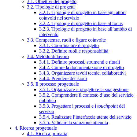
3.1. Obiettivi del progetto
3.2. Tipologie di progetti
3.2.1. Tipologie di progetto in base agli attori
coinvolti nel servizio
3.2.2. Tipologie di progetto in base al focus
3.2.3. Tipologie di progetto in base all’ambito di
intervento
3.3. Competenze, ruoli e figure coinvolte
3.3.1. Coordinatore di progetto
3.3.2. Definire ruoli e responsabilità
3.4. Metodo di lavoro
3.4.1. Definire processi, strumenti e rituali
3.4.2. Curare la documentazione di progetto
3.4.3. Organizzare tavoli tecnici collaborativi
3.4.4. Prendere decisioni
3.5. Il processo progettuale
3.5.1. Organizzare il progetto e la sua gestione
3.5.2. Comprendere il contesto d’uso del servizio
pubblico
3.5.3. Progettare i processi e i
touchpoint
del
servizio
3.5.4. Realizzare l’interfaccia utente del servizio
3.5.5. Validare la soluzione ottenuta
4. Ricerca progettuale
4.1. Ricerca primaria