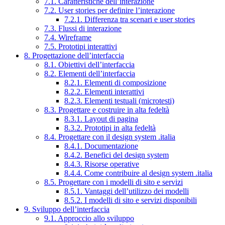
7.1. Caratteristiche dell’interazione
7.2. User stories per definire l’interazione
7.2.1. Differenza tra scenari e user stories
7.3. Flussi di interazione
7.4. Wireframe
7.5. Prototipi interattivi
8. Progettazione dell’interfaccia
8.1. Obiettivi dell’interfaccia
8.2. Elementi dell’interfaccia
8.2.1. Elementi di composizione
8.2.2. Elementi interattivi
8.2.3. Elementi testuali (microtesti)
8.3. Progettare e costruire in alta fedeltà
8.3.1. Layout di pagina
8.3.2. Prototipi in alta fedeltà
8.4. Progettare con il design system .italia
8.4.1. Documentazione
8.4.2. Benefici del design system
8.4.3. Risorse operative
8.4.4. Come contribuire al design system .italia
8.5. Progettare con i modelli di sito e servizi
8.5.1. Vantaggi dell’utilizzo dei modelli
8.5.2. I modelli di sito e servizi disponibili
9. Sviluppo dell’interfaccia
9.1. Approccio allo sviluppo