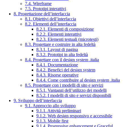
7.4. Wireframe
7.5. Prototipi interattivi
8. Progettazione dell’interfaccia
8.1. Obiettivi dell’interfaccia
8.2. Elementi dell’interfaccia
8.2.1. Elementi di composizione
8.2.2. Elementi interattivi
8.2.3. Elementi testuali (microtesti)
8.3. Progettare e costruire in alta fedeltà
8.3.1. Layout di pagina
8.3.2. Prototipi in alta fedeltà
8.4. Progettare con il design system .italia
8.4.1. Documentazione
8.4.2. Benefici del design system
8.4.3. Risorse operative
8.4.4. Come contribuire al design system .italia
8.5. Progettare con i modelli di sito e servizi
8.5.1. Vantaggi dell’utilizzo dei modelli
8.5.2. I modelli di sito e servizi disponibili
9. Sviluppo dell’interfaccia
9.1. Approccio allo sviluppo
9.1.1. Attività preliminari
9.1.2. Web design responsivo e accessibile
9.1.3. Mobile first
9.1.4. Progressive enhancement e Graceful