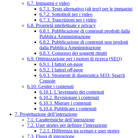
6.7. Immagini e video
6.7.1. Testo alternativo (alt text) per le immagini
6.7.2. Sottotitoli per i video
6.7.3. Trascrizioni per i video
6.8. Proprietà intellettuale e privacy
6.8.1. Pubblicazione di contenuti prodotti dalla
Pubblica Amministrazione
6.8.2. Pubblicazione di contenuti non prodotti
dalla Pubblica Amministrazione
6.8.3. Consenso dei soggetti ritratti
6.9. Ottimizzazione per i motori di ricerca (SEO)
6.9.1. I fattori
on-page
6.9.2. I fattori
off-page
6.9.3. Strumenti di diagnostica SEO: Search
Console
6.10. Gestire i contenuti
6.10.1. L’inventario dei contenuti
6.10.2. Revisionare i contenuti
6.10.3. Migrare i contenuti
6.10.4. Pubblicare i contenuti
7. Progettazione dell’interazione
7.1. Caratteristiche dell’interazione
7.2. User stories per definire l’interazione
7.2.1. Differenza tra scenari e user stories
7.3. Flussi di interazione