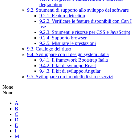
degradation
9.2. Strumenti di supporto allo sviluppo del software
9.2.1. Feature detection
9.2.2. Verificare le feature disponibili con Can I
use
9.2.3. Strumenti e risorse per CSS e JavaScript
9.2.4. Supporto browser
9.2.5. Misurare le prestazioni
9.3. Catalogo del riuso
9.4. Sviluppare con il design system .italia
9.4.1. Il framework Bootstrap Italia
9.4.2. Il kit di sviluppo React
9.4.3. Il kit di sviluppo Angular
9.5. Sviluppare con i modelli di sito e servizi
None
None
A
B
C
D
E
I
M