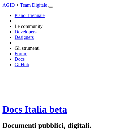
AGID
+
Team Digitale
Piano Triennale
Le community
Developers
Designers
Gli strumenti
Forum
Docs
GitHub
Docs Italia
beta
Documenti pubblici, digitali.