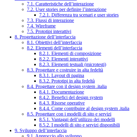
7.1. Caratteristiche dell’interazione
7.2. User stories per definire l’interazione
7.2.1. Differenza tra scenari e user stories
7.3. Flussi di interazione
7.4. Wireframe
7.5. Prototipi interattivi
8. Progettazione dell’interfaccia
8.1. Obiettivi dell’interfaccia
8.2. Elementi dell’interfaccia
8.2.1. Elementi di composizione
8.2.2. Elementi interattivi
8.2.3. Elementi testuali (microtesti)
8.3. Progettare e costruire in alta fedeltà
8.3.1. Layout di pagina
8.3.2. Prototipi in alta fedeltà
8.4. Progettare con il design system .italia
8.4.1. Documentazione
8.4.2. Benefici del design system
8.4.3. Risorse operative
8.4.4. Come contribuire al design system .italia
8.5. Progettare con i modelli di sito e servizi
8.5.1. Vantaggi dell’utilizzo dei modelli
8.5.2. I modelli di sito e servizi disponibili
9. Sviluppo dell’interfaccia
9.1. Approccio allo sviluppo