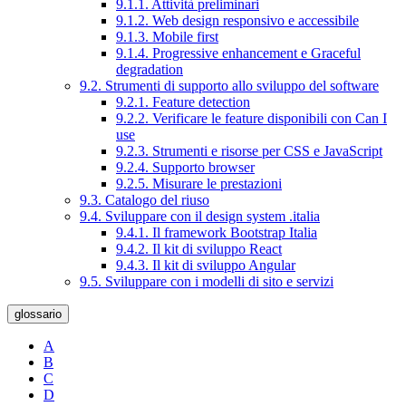
9.1.1. Attività preliminari
9.1.2. Web design responsivo e accessibile
9.1.3. Mobile first
9.1.4. Progressive enhancement e Graceful
degradation
9.2. Strumenti di supporto allo sviluppo del software
9.2.1. Feature detection
9.2.2. Verificare le feature disponibili con Can I
use
9.2.3. Strumenti e risorse per CSS e JavaScript
9.2.4. Supporto browser
9.2.5. Misurare le prestazioni
9.3. Catalogo del riuso
9.4. Sviluppare con il design system .italia
9.4.1. Il framework Bootstrap Italia
9.4.2. Il kit di sviluppo React
9.4.3. Il kit di sviluppo Angular
9.5. Sviluppare con i modelli di sito e servizi
glossario
A
B
C
D