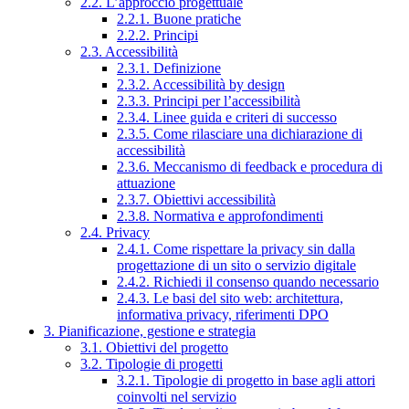
2.2. L’approccio progettuale
2.2.1. Buone pratiche
2.2.2. Principi
2.3. Accessibilità
2.3.1. Definizione
2.3.2. Accessibilità by design
2.3.3. Principi per l’accessibilità
2.3.4. Linee guida e criteri di successo
2.3.5. Come rilasciare una dichiarazione di
accessibilità
2.3.6. Meccanismo di feedback e procedura di
attuazione
2.3.7. Obiettivi accessibilità
2.3.8. Normativa e approfondimenti
2.4. Privacy
2.4.1. Come rispettare la privacy sin dalla
progettazione di un sito o servizio digitale
2.4.2. Richiedi il consenso quando necessario
2.4.3. Le basi del sito web: architettura,
informativa privacy, riferimenti DPO
3. Pianificazione, gestione e strategia
3.1. Obiettivi del progetto
3.2. Tipologie di progetti
3.2.1. Tipologie di progetto in base agli attori
coinvolti nel servizio