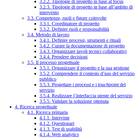
3.2.2. Tipologie di progetto in base al focus
3.2.3. Tipologie di progetto in base all’ambito di
intervento
3.3. Competenze, ruoli e figure coinvolte
3.3.1. Coordinatore di progetto
3.3.2. Definire ruoli e responsabilità
3.4. Metodo di lavoro
3.4.1. Definire processi, strumenti e rituali
3.4.2. Curare la documentazione di progetto
3.4.3. Organizzare tavoli tecnici collaborativi
3.4.4. Prendere decisioni
3.5. Il processo progettuale
3.5.1. Organizzare il progetto e la sua gestione
3.5.2. Comprendere il contesto d’uso del servizio
pubblico
3.5.3. Progettare i processi e i
touchpoint
del
servizio
3.5.4. Realizzare l’interfaccia utente del servizio
3.5.5. Validare la soluzione ottenuta
4. Ricerca progettuale
4.1. Ricerca primaria
4.1.1. Interviste
4.1.2. Questionari
4.1.3. Test di usabilità
4.1.4. Web analytics