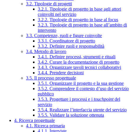
3.2. Tipologie di progetti
3.2.1. Tipologie di progetto in base agli attori
coinvolti nel servizio
3.2.2. Tipologie di progetto in base al focus
3.2.3. Tipologie di progetto in base all’ambito di
intervento
3.3. Competenze, ruoli e figure coinvolte
3.3.1. Coordinatore di progetto
3.3.2. Definire ruoli e responsabilità
3.4. Metodo di lavoro
3.4.1. Definire processi, strumenti e rituali
3.4.2. Curare la documentazione di progetto
3.4.3. Organizzare tavoli tecnici collaborativi
3.4.4. Prendere decisioni
3.5. Il processo progettuale
3.5.1. Organizzare il progetto e la sua gestione
3.5.2. Comprendere il contesto d’uso del servizio
pubblico
3.5.3. Progettare i processi e i
touchpoint
del
servizio
3.5.4. Realizzare l’interfaccia utente del servizio
3.5.5. Validare la soluzione ottenuta
4. Ricerca progettuale
4.1. Ricerca primaria
4.1.1. Interviste