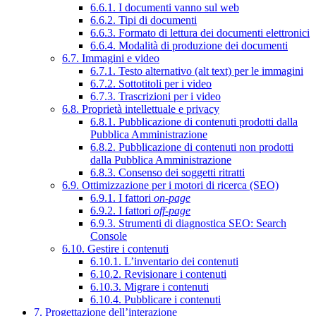
6.6.1. I documenti vanno sul web
6.6.2. Tipi di documenti
6.6.3. Formato di lettura dei documenti elettronici
6.6.4. Modalità di produzione dei documenti
6.7. Immagini e video
6.7.1. Testo alternativo (alt text) per le immagini
6.7.2. Sottotitoli per i video
6.7.3. Trascrizioni per i video
6.8. Proprietà intellettuale e privacy
6.8.1. Pubblicazione di contenuti prodotti dalla
Pubblica Amministrazione
6.8.2. Pubblicazione di contenuti non prodotti
dalla Pubblica Amministrazione
6.8.3. Consenso dei soggetti ritratti
6.9. Ottimizzazione per i motori di ricerca (SEO)
6.9.1. I fattori
on-page
6.9.2. I fattori
off-page
6.9.3. Strumenti di diagnostica SEO: Search
Console
6.10. Gestire i contenuti
6.10.1. L’inventario dei contenuti
6.10.2. Revisionare i contenuti
6.10.3. Migrare i contenuti
6.10.4. Pubblicare i contenuti
7. Progettazione dell’interazione