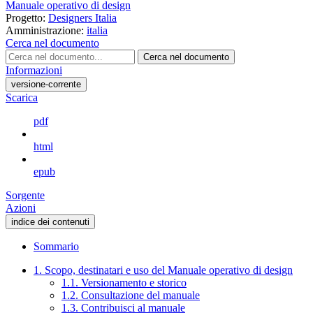
Manuale operativo di design
Progetto:
Designers Italia
Amministrazione:
italia
Cerca nel documento
Cerca nel documento
Informazioni
versione-corrente
Scarica
pdf
html
epub
Sorgente
Azioni
indice dei contenuti
Sommario
1. Scopo, destinatari e uso del Manuale operativo di design
1.1. Versionamento e storico
1.2. Consultazione del manuale
1.3. Contribuisci al manuale