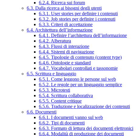
6.2.4. Ricerca sui forum
6.3. Dalla ricerca ai bisogni degli utenti
6.3.1. User stories per definire i contenuti
6.3.2. Job stories per definire i contenuti
6.3.3. Criteri di accettazione
6.4. Architettura dell’informazione
6.4.1. Definire l’architettura dell’informazione
6.4.2. Alberatura
6.4.3. Flussi di interazione
6.4.4. Sistemi di navigazione
6.4.5. Tipologie di contenuto (content type)
6.4.6. Ontologie e standard
6.4.7. Vocabolari controllati e tassonomie
6.5. Scrittura e linguaggio
6.5.1. Come leggono le persone sul web
6.5.2. Le regole per un linguaggio semplice
6.5.3. Microtesti
6.5.4. Scrittura collaborativa
6.5.5. Content critique
6.5.6. Traduzione e localizzazione dei contenuti
6.6. Documenti
6.6.1. I documenti vanno sul web
6.6.2. Tipi di documenti
6.6.3. Formato di lettura dei documenti elettronici
6.6.4. Modalità di produzione dei documenti