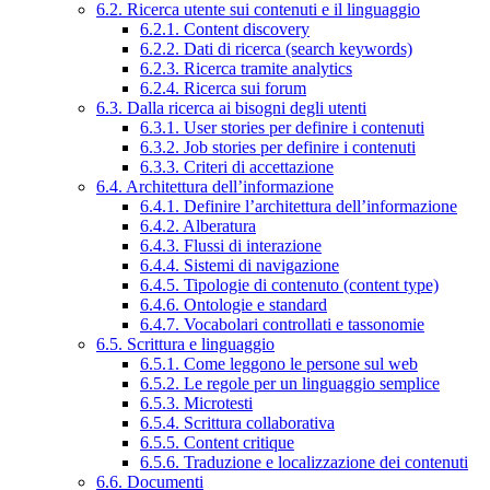
6.2. Ricerca utente sui contenuti e il linguaggio
6.2.1. Content discovery
6.2.2. Dati di ricerca (search keywords)
6.2.3. Ricerca tramite analytics
6.2.4. Ricerca sui forum
6.3. Dalla ricerca ai bisogni degli utenti
6.3.1. User stories per definire i contenuti
6.3.2. Job stories per definire i contenuti
6.3.3. Criteri di accettazione
6.4. Architettura dell’informazione
6.4.1. Definire l’architettura dell’informazione
6.4.2. Alberatura
6.4.3. Flussi di interazione
6.4.4. Sistemi di navigazione
6.4.5. Tipologie di contenuto (content type)
6.4.6. Ontologie e standard
6.4.7. Vocabolari controllati e tassonomie
6.5. Scrittura e linguaggio
6.5.1. Come leggono le persone sul web
6.5.2. Le regole per un linguaggio semplice
6.5.3. Microtesti
6.5.4. Scrittura collaborativa
6.5.5. Content critique
6.5.6. Traduzione e localizzazione dei contenuti
6.6. Documenti