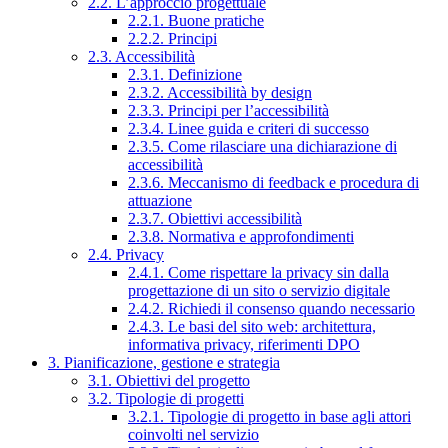
2.2. L’approccio progettuale
2.2.1. Buone pratiche
2.2.2. Principi
2.3. Accessibilità
2.3.1. Definizione
2.3.2. Accessibilità by design
2.3.3. Principi per l’accessibilità
2.3.4. Linee guida e criteri di successo
2.3.5. Come rilasciare una dichiarazione di
accessibilità
2.3.6. Meccanismo di feedback e procedura di
attuazione
2.3.7. Obiettivi accessibilità
2.3.8. Normativa e approfondimenti
2.4. Privacy
2.4.1. Come rispettare la privacy sin dalla
progettazione di un sito o servizio digitale
2.4.2. Richiedi il consenso quando necessario
2.4.3. Le basi del sito web: architettura,
informativa privacy, riferimenti DPO
3. Pianificazione, gestione e strategia
3.1. Obiettivi del progetto
3.2. Tipologie di progetti
3.2.1. Tipologie di progetto in base agli attori
coinvolti nel servizio