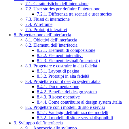
7.1. Caratteristiche dell’interazione
7.2. User stories per definire l’interazione
7.2.1. Differenza tra scenari e user stories
7.3. Flussi di interazione
7.4. Wireframe
7.5. Prototipi interattivi
8. Progettazione dell’interfaccia
8.1. Obiettivi dell’interfaccia
8.2. Elementi dell’interfaccia
8.2.1. Elementi di composizione
8.2.2. Elementi interattivi
8.2.3. Elementi testuali (microtesti)
8.3. Progettare e costruire in alta fedeltà
8.3.1. Layout di pagina
8.3.2. Prototipi in alta fedeltà
8.4. Progettare con il design system .italia
8.4.1. Documentazione
8.4.2. Benefici del design system
8.4.3. Risorse operative
8.4.4. Come contribuire al design system .italia
8.5. Progettare con i modelli di sito e servizi
8.5.1. Vantaggi dell’utilizzo dei modelli
8.5.2. I modelli di sito e servizi disponibili
9. Sviluppo dell’interfaccia
9.1. Approccio allo sviluppo