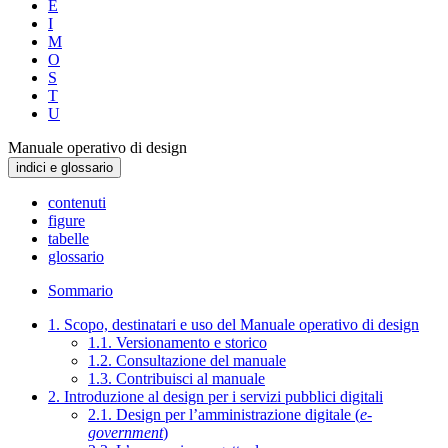
E
I
M
O
S
T
U
Manuale operativo di design
indici e glossario
contenuti
figure
tabelle
glossario
Sommario
1. Scopo, destinatari e uso del Manuale operativo di design
1.1. Versionamento e storico
1.2. Consultazione del manuale
1.3. Contribuisci al manuale
2. Introduzione al design per i servizi pubblici digitali
2.1. Design per l’amministrazione digitale (
e-
government
)