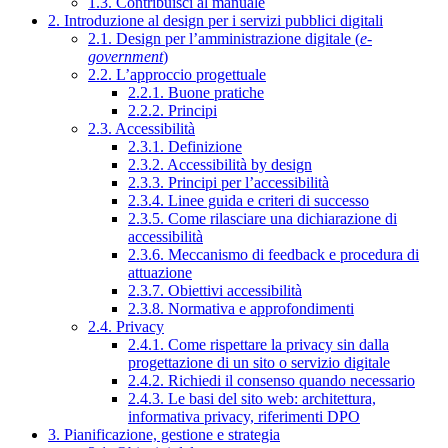
1.3. Contribuisci al manuale
2. Introduzione al design per i servizi pubblici digitali
2.1. Design per l’amministrazione digitale (
e-
government
)
2.2. L’approccio progettuale
2.2.1. Buone pratiche
2.2.2. Principi
2.3. Accessibilità
2.3.1. Definizione
2.3.2. Accessibilità by design
2.3.3. Principi per l’accessibilità
2.3.4. Linee guida e criteri di successo
2.3.5. Come rilasciare una dichiarazione di
accessibilità
2.3.6. Meccanismo di feedback e procedura di
attuazione
2.3.7. Obiettivi accessibilità
2.3.8. Normativa e approfondimenti
2.4. Privacy
2.4.1. Come rispettare la privacy sin dalla
progettazione di un sito o servizio digitale
2.4.2. Richiedi il consenso quando necessario
2.4.3. Le basi del sito web: architettura,
informativa privacy, riferimenti DPO
3. Pianificazione, gestione e strategia