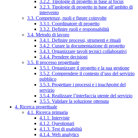
3.2.2. Tipologie di progetto in base al focus
3.2.3. Tipologie di progetto in base all’ambito di
intervento
3.3. Competenze, ruoli e figure coinvolte
3.3.1. Coordinatore di progetto
3.3.2. Definire ruoli e responsabilità
3.4. Metodo di lavoro
3.4.1. Definire processi, strumenti e rituali
3.4.2. Curare la documentazione di progetto
3.4.3. Organizzare tavoli tecnici collaborativi
3.4.4. Prendere decisioni
3.5. Il processo progettuale
3.5.1. Organizzare il progetto e la sua gestione
3.5.2. Comprendere il contesto d’uso del servizio
pubblico
3.5.3. Progettare i processi e i
touchpoint
del
servizio
3.5.4. Realizzare l’interfaccia utente del servizio
3.5.5. Validare la soluzione ottenuta
4. Ricerca progettuale
4.1. Ricerca primaria
4.1.1. Interviste
4.1.2. Questionari
4.1.3. Test di usabilità
4.1.4. Web analytics