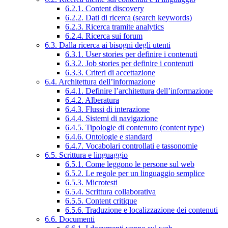
6.2.1. Content discovery
6.2.2. Dati di ricerca (search keywords)
6.2.3. Ricerca tramite analytics
6.2.4. Ricerca sui forum
6.3. Dalla ricerca ai bisogni degli utenti
6.3.1. User stories per definire i contenuti
6.3.2. Job stories per definire i contenuti
6.3.3. Criteri di accettazione
6.4. Architettura dell’informazione
6.4.1. Definire l’architettura dell’informazione
6.4.2. Alberatura
6.4.3. Flussi di interazione
6.4.4. Sistemi di navigazione
6.4.5. Tipologie di contenuto (content type)
6.4.6. Ontologie e standard
6.4.7. Vocabolari controllati e tassonomie
6.5. Scrittura e linguaggio
6.5.1. Come leggono le persone sul web
6.5.2. Le regole per un linguaggio semplice
6.5.3. Microtesti
6.5.4. Scrittura collaborativa
6.5.5. Content critique
6.5.6. Traduzione e localizzazione dei contenuti
6.6. Documenti