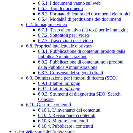
6.6.1. I documenti vanno sul web
6.6.2. Tipi di documenti
6.6.3. Formato di lettura dei documenti elettronici
6.6.4. Modalità di produzione dei documenti
6.7. Immagini e video
6.7.1. Testo alternativo (alt text) per le immagini
6.7.2. Sottotitoli per i video
6.7.3. Trascrizioni per i video
6.8. Proprietà intellettuale e privacy
6.8.1. Pubblicazione di contenuti prodotti dalla
Pubblica Amministrazione
6.8.2. Pubblicazione di contenuti non prodotti
dalla Pubblica Amministrazione
6.8.3. Consenso dei soggetti ritratti
6.9. Ottimizzazione per i motori di ricerca (SEO)
6.9.1. I fattori
on-page
6.9.2. I fattori
off-page
6.9.3. Strumenti di diagnostica SEO: Search
Console
6.10. Gestire i contenuti
6.10.1. L’inventario dei contenuti
6.10.2. Revisionare i contenuti
6.10.3. Migrare i contenuti
6.10.4. Pubblicare i contenuti
7. Progettazione dell’interazione