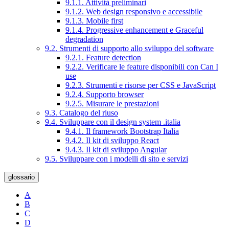
9.1.1. Attività preliminari
9.1.2. Web design responsivo e accessibile
9.1.3. Mobile first
9.1.4. Progressive enhancement e Graceful
degradation
9.2. Strumenti di supporto allo sviluppo del software
9.2.1. Feature detection
9.2.2. Verificare le feature disponibili con Can I
use
9.2.3. Strumenti e risorse per CSS e JavaScript
9.2.4. Supporto browser
9.2.5. Misurare le prestazioni
9.3. Catalogo del riuso
9.4. Sviluppare con il design system .italia
9.4.1. Il framework Bootstrap Italia
9.4.2. Il kit di sviluppo React
9.4.3. Il kit di sviluppo Angular
9.5. Sviluppare con i modelli di sito e servizi
glossario
A
B
C
D