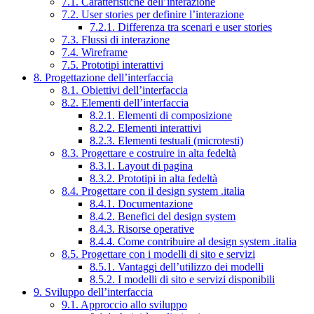
7.1. Caratteristiche dell’interazione
7.2. User stories per definire l’interazione
7.2.1. Differenza tra scenari e user stories
7.3. Flussi di interazione
7.4. Wireframe
7.5. Prototipi interattivi
8. Progettazione dell’interfaccia
8.1. Obiettivi dell’interfaccia
8.2. Elementi dell’interfaccia
8.2.1. Elementi di composizione
8.2.2. Elementi interattivi
8.2.3. Elementi testuali (microtesti)
8.3. Progettare e costruire in alta fedeltà
8.3.1. Layout di pagina
8.3.2. Prototipi in alta fedeltà
8.4. Progettare con il design system .italia
8.4.1. Documentazione
8.4.2. Benefici del design system
8.4.3. Risorse operative
8.4.4. Come contribuire al design system .italia
8.5. Progettare con i modelli di sito e servizi
8.5.1. Vantaggi dell’utilizzo dei modelli
8.5.2. I modelli di sito e servizi disponibili
9. Sviluppo dell’interfaccia
9.1. Approccio allo sviluppo