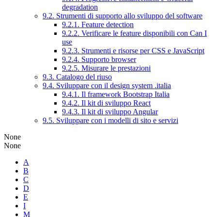
degradation
9.2. Strumenti di supporto allo sviluppo del software
9.2.1. Feature detection
9.2.2. Verificare le feature disponibili con Can I
use
9.2.3. Strumenti e risorse per CSS e JavaScript
9.2.4. Supporto browser
9.2.5. Misurare le prestazioni
9.3. Catalogo del riuso
9.4. Sviluppare con il design system .italia
9.4.1. Il framework Bootstrap Italia
9.4.2. Il kit di sviluppo React
9.4.3. Il kit di sviluppo Angular
9.5. Sviluppare con i modelli di sito e servizi
None
None
A
B
C
D
E
I
M