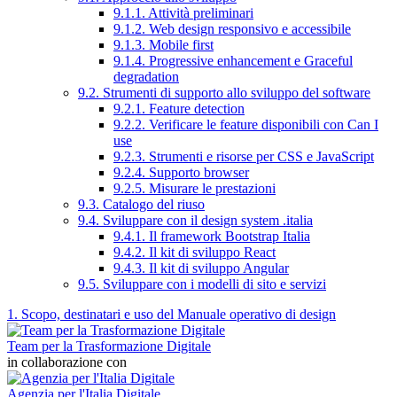
9.1.1. Attività preliminari
9.1.2. Web design responsivo e accessibile
9.1.3. Mobile first
9.1.4. Progressive enhancement e Graceful
degradation
9.2. Strumenti di supporto allo sviluppo del software
9.2.1. Feature detection
9.2.2. Verificare le feature disponibili con Can I
use
9.2.3. Strumenti e risorse per CSS e JavaScript
9.2.4. Supporto browser
9.2.5. Misurare le prestazioni
9.3. Catalogo del riuso
9.4. Sviluppare con il design system .italia
9.4.1. Il framework Bootstrap Italia
9.4.2. Il kit di sviluppo React
9.4.3. Il kit di sviluppo Angular
9.5. Sviluppare con i modelli di sito e servizi
1. Scopo, destinatari e uso del Manuale operativo di design
Team per la Trasformazione Digitale
in collaborazione con
Agenzia per l'Italia Digitale