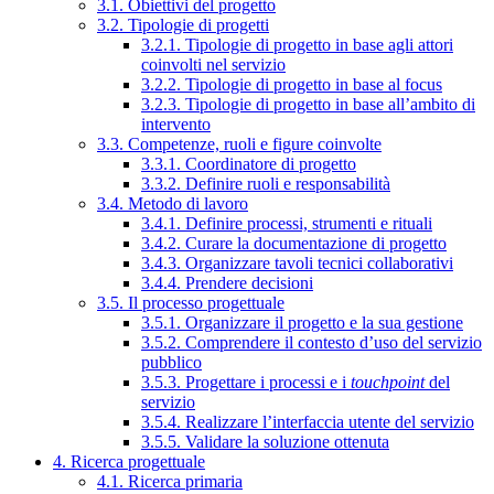
3.1. Obiettivi del progetto
3.2. Tipologie di progetti
3.2.1. Tipologie di progetto in base agli attori
coinvolti nel servizio
3.2.2. Tipologie di progetto in base al focus
3.2.3. Tipologie di progetto in base all’ambito di
intervento
3.3. Competenze, ruoli e figure coinvolte
3.3.1. Coordinatore di progetto
3.3.2. Definire ruoli e responsabilità
3.4. Metodo di lavoro
3.4.1. Definire processi, strumenti e rituali
3.4.2. Curare la documentazione di progetto
3.4.3. Organizzare tavoli tecnici collaborativi
3.4.4. Prendere decisioni
3.5. Il processo progettuale
3.5.1. Organizzare il progetto e la sua gestione
3.5.2. Comprendere il contesto d’uso del servizio
pubblico
3.5.3. Progettare i processi e i
touchpoint
del
servizio
3.5.4. Realizzare l’interfaccia utente del servizio
3.5.5. Validare la soluzione ottenuta
4. Ricerca progettuale
4.1. Ricerca primaria