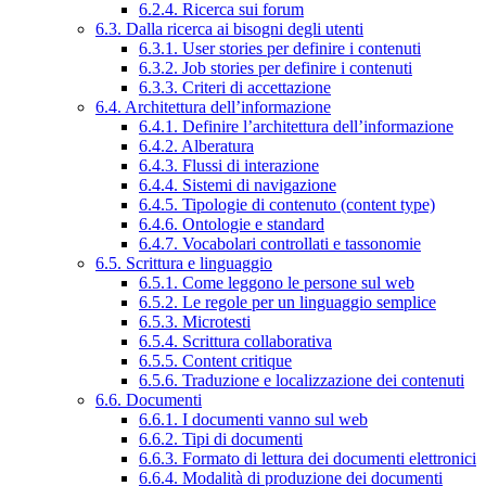
6.2.4. Ricerca sui forum
6.3. Dalla ricerca ai bisogni degli utenti
6.3.1. User stories per definire i contenuti
6.3.2. Job stories per definire i contenuti
6.3.3. Criteri di accettazione
6.4. Architettura dell’informazione
6.4.1. Definire l’architettura dell’informazione
6.4.2. Alberatura
6.4.3. Flussi di interazione
6.4.4. Sistemi di navigazione
6.4.5. Tipologie di contenuto (content type)
6.4.6. Ontologie e standard
6.4.7. Vocabolari controllati e tassonomie
6.5. Scrittura e linguaggio
6.5.1. Come leggono le persone sul web
6.5.2. Le regole per un linguaggio semplice
6.5.3. Microtesti
6.5.4. Scrittura collaborativa
6.5.5. Content critique
6.5.6. Traduzione e localizzazione dei contenuti
6.6. Documenti
6.6.1. I documenti vanno sul web
6.6.2. Tipi di documenti
6.6.3. Formato di lettura dei documenti elettronici
6.6.4. Modalità di produzione dei documenti