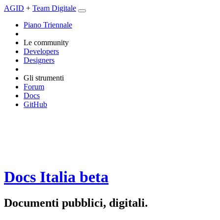
AGID
+
Team Digitale
Piano Triennale
Le community
Developers
Designers
Gli strumenti
Forum
Docs
GitHub
Docs Italia
beta
Documenti pubblici, digitali.