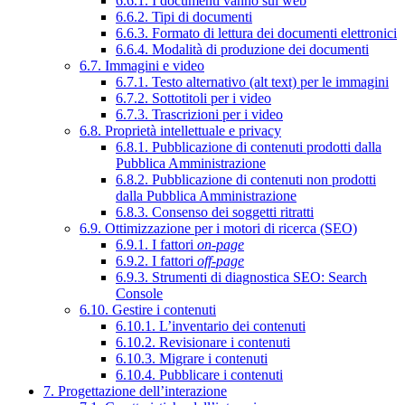
6.6.1. I documenti vanno sul web
6.6.2. Tipi di documenti
6.6.3. Formato di lettura dei documenti elettronici
6.6.4. Modalità di produzione dei documenti
6.7. Immagini e video
6.7.1. Testo alternativo (alt text) per le immagini
6.7.2. Sottotitoli per i video
6.7.3. Trascrizioni per i video
6.8. Proprietà intellettuale e privacy
6.8.1. Pubblicazione di contenuti prodotti dalla
Pubblica Amministrazione
6.8.2. Pubblicazione di contenuti non prodotti
dalla Pubblica Amministrazione
6.8.3. Consenso dei soggetti ritratti
6.9. Ottimizzazione per i motori di ricerca (SEO)
6.9.1. I fattori
on-page
6.9.2. I fattori
off-page
6.9.3. Strumenti di diagnostica SEO: Search
Console
6.10. Gestire i contenuti
6.10.1. L’inventario dei contenuti
6.10.2. Revisionare i contenuti
6.10.3. Migrare i contenuti
6.10.4. Pubblicare i contenuti
7. Progettazione dell’interazione