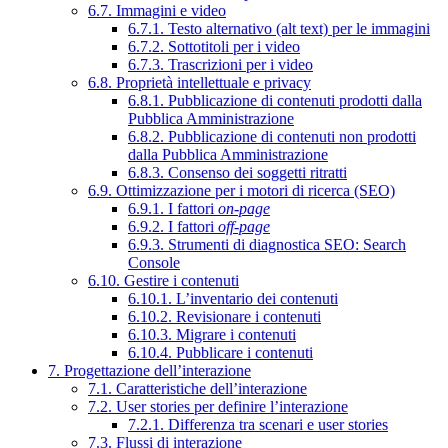
6.7. Immagini e video
6.7.1. Testo alternativo (alt text) per le immagini
6.7.2. Sottotitoli per i video
6.7.3. Trascrizioni per i video
6.8. Proprietà intellettuale e privacy
6.8.1. Pubblicazione di contenuti prodotti dalla
Pubblica Amministrazione
6.8.2. Pubblicazione di contenuti non prodotti
dalla Pubblica Amministrazione
6.8.3. Consenso dei soggetti ritratti
6.9. Ottimizzazione per i motori di ricerca (SEO)
6.9.1. I fattori
on-page
6.9.2. I fattori
off-page
6.9.3. Strumenti di diagnostica SEO: Search
Console
6.10. Gestire i contenuti
6.10.1. L’inventario dei contenuti
6.10.2. Revisionare i contenuti
6.10.3. Migrare i contenuti
6.10.4. Pubblicare i contenuti
7. Progettazione dell’interazione
7.1. Caratteristiche dell’interazione
7.2. User stories per definire l’interazione
7.2.1. Differenza tra scenari e user stories
7.3. Flussi di interazione