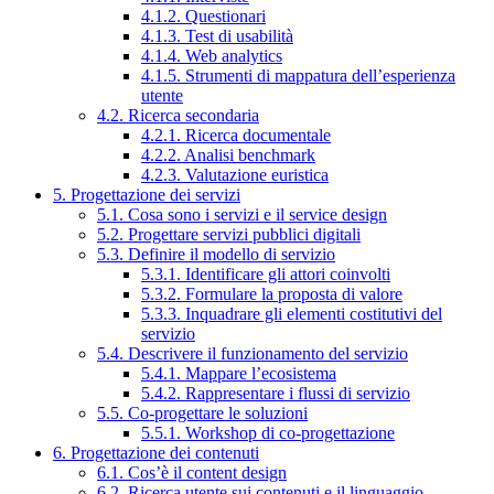
4.1.2. Questionari
4.1.3. Test di usabilità
4.1.4. Web analytics
4.1.5. Strumenti di mappatura dell’esperienza
utente
4.2. Ricerca secondaria
4.2.1. Ricerca documentale
4.2.2. Analisi benchmark
4.2.3. Valutazione euristica
5. Progettazione dei servizi
5.1. Cosa sono i servizi e il service design
5.2. Progettare servizi pubblici digitali
5.3. Definire il modello di servizio
5.3.1. Identificare gli attori coinvolti
5.3.2. Formulare la proposta di valore
5.3.3. Inquadrare gli elementi costitutivi del
servizio
5.4. Descrivere il funzionamento del servizio
5.4.1. Mappare l’ecosistema
5.4.2. Rappresentare i flussi di servizio
5.5. Co-progettare le soluzioni
5.5.1. Workshop di co-progettazione
6. Progettazione dei contenuti
6.1. Cos’è il content design
6.2. Ricerca utente sui contenuti e il linguaggio