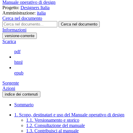
Manuale operativo di design
Progetto:
Designers Italia
Amministrazione:
italia
Cerca nel documento
Cerca nel documento
Informazioni
versione-corrente
Scarica
pdf
html
epub
Sorgente
Azioni
indice dei contenuti
Sommario
1. Scopo, destinatari e uso del Manuale operativo di design
1.1. Versionamento e storico
1.2. Consultazione del manuale
1.3. Contribuisci al manuale