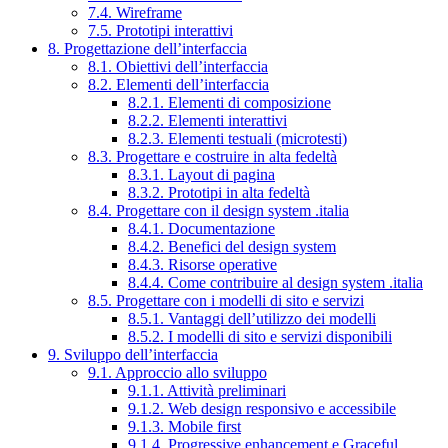
7.4. Wireframe
7.5. Prototipi interattivi
8. Progettazione dell’interfaccia
8.1. Obiettivi dell’interfaccia
8.2. Elementi dell’interfaccia
8.2.1. Elementi di composizione
8.2.2. Elementi interattivi
8.2.3. Elementi testuali (microtesti)
8.3. Progettare e costruire in alta fedeltà
8.3.1. Layout di pagina
8.3.2. Prototipi in alta fedeltà
8.4. Progettare con il design system .italia
8.4.1. Documentazione
8.4.2. Benefici del design system
8.4.3. Risorse operative
8.4.4. Come contribuire al design system .italia
8.5. Progettare con i modelli di sito e servizi
8.5.1. Vantaggi dell’utilizzo dei modelli
8.5.2. I modelli di sito e servizi disponibili
9. Sviluppo dell’interfaccia
9.1. Approccio allo sviluppo
9.1.1. Attività preliminari
9.1.2. Web design responsivo e accessibile
9.1.3. Mobile first
9.1.4. Progressive enhancement e Graceful