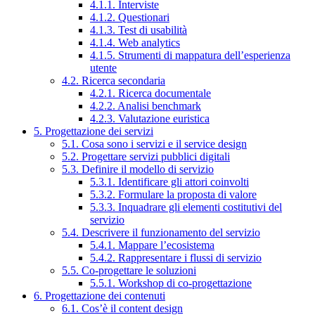
4.1.1. Interviste
4.1.2. Questionari
4.1.3. Test di usabilità
4.1.4. Web analytics
4.1.5. Strumenti di mappatura dell’esperienza
utente
4.2. Ricerca secondaria
4.2.1. Ricerca documentale
4.2.2. Analisi benchmark
4.2.3. Valutazione euristica
5. Progettazione dei servizi
5.1. Cosa sono i servizi e il service design
5.2. Progettare servizi pubblici digitali
5.3. Definire il modello di servizio
5.3.1. Identificare gli attori coinvolti
5.3.2. Formulare la proposta di valore
5.3.3. Inquadrare gli elementi costitutivi del
servizio
5.4. Descrivere il funzionamento del servizio
5.4.1. Mappare l’ecosistema
5.4.2. Rappresentare i flussi di servizio
5.5. Co-progettare le soluzioni
5.5.1. Workshop di co-progettazione
6. Progettazione dei contenuti
6.1. Cos’è il content design