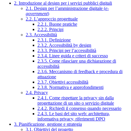
2. Introduzione al design per i servizi pubblici digitali
2.1. Design per l’amministrazione digitale (
e-
government
)
2.2. L’approccio progettuale
2.2.1. Buone pratiche
2.2.2. Principi
2.3. Accessibilità
2.3.1. Definizione
2.3.2. Accessibilità by design
2.3.3. Principi per l’accessibilità
2.3.4. Linee guida e criteri di successo
2.3.5. Come rilasciare una dichiarazione di
accessibilità
2.3.6. Meccanismo di feedback e procedura di
attuazione
2.3.7. Obiettivi accessibilità
2.3.8. Normativa e approfondimenti
2.4. Privacy
2.4.1. Come rispettare la privacy sin dalla
progettazione di un sito o servizio digitale
2.4.2. Richiedi il consenso quando necessario
2.4.3. Le basi del sito web: architettura,
informativa privacy, riferimenti DPO
3. Pianificazione, gestione e strategia
3.1. Obiettivi del progetto