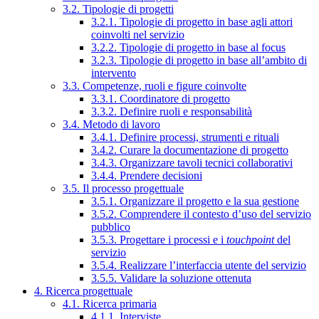
3.2. Tipologie di progetti
3.2.1. Tipologie di progetto in base agli attori
coinvolti nel servizio
3.2.2. Tipologie di progetto in base al focus
3.2.3. Tipologie di progetto in base all’ambito di
intervento
3.3. Competenze, ruoli e figure coinvolte
3.3.1. Coordinatore di progetto
3.3.2. Definire ruoli e responsabilità
3.4. Metodo di lavoro
3.4.1. Definire processi, strumenti e rituali
3.4.2. Curare la documentazione di progetto
3.4.3. Organizzare tavoli tecnici collaborativi
3.4.4. Prendere decisioni
3.5. Il processo progettuale
3.5.1. Organizzare il progetto e la sua gestione
3.5.2. Comprendere il contesto d’uso del servizio
pubblico
3.5.3. Progettare i processi e i
touchpoint
del
servizio
3.5.4. Realizzare l’interfaccia utente del servizio
3.5.5. Validare la soluzione ottenuta
4. Ricerca progettuale
4.1. Ricerca primaria
4.1.1. Interviste