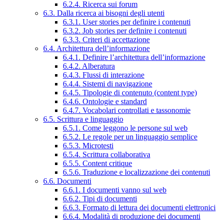
6.2.4. Ricerca sui forum
6.3. Dalla ricerca ai bisogni degli utenti
6.3.1. User stories per definire i contenuti
6.3.2. Job stories per definire i contenuti
6.3.3. Criteri di accettazione
6.4. Architettura dell’informazione
6.4.1. Definire l’architettura dell’informazione
6.4.2. Alberatura
6.4.3. Flussi di interazione
6.4.4. Sistemi di navigazione
6.4.5. Tipologie di contenuto (content type)
6.4.6. Ontologie e standard
6.4.7. Vocabolari controllati e tassonomie
6.5. Scrittura e linguaggio
6.5.1. Come leggono le persone sul web
6.5.2. Le regole per un linguaggio semplice
6.5.3. Microtesti
6.5.4. Scrittura collaborativa
6.5.5. Content critique
6.5.6. Traduzione e localizzazione dei contenuti
6.6. Documenti
6.6.1. I documenti vanno sul web
6.6.2. Tipi di documenti
6.6.3. Formato di lettura dei documenti elettronici
6.6.4. Modalità di produzione dei documenti