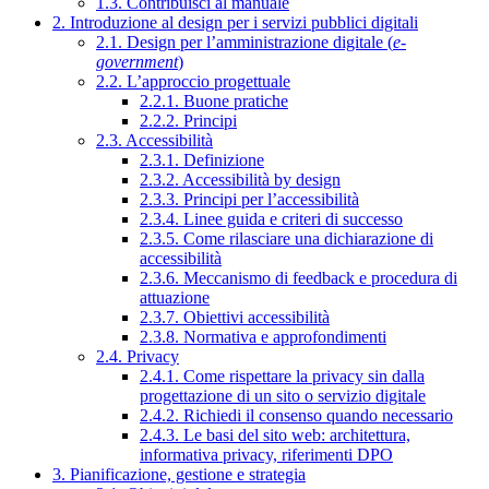
1.3. Contribuisci al manuale
2. Introduzione al design per i servizi pubblici digitali
2.1. Design per l’amministrazione digitale (
e-
government
)
2.2. L’approccio progettuale
2.2.1. Buone pratiche
2.2.2. Principi
2.3. Accessibilità
2.3.1. Definizione
2.3.2. Accessibilità by design
2.3.3. Principi per l’accessibilità
2.3.4. Linee guida e criteri di successo
2.3.5. Come rilasciare una dichiarazione di
accessibilità
2.3.6. Meccanismo di feedback e procedura di
attuazione
2.3.7. Obiettivi accessibilità
2.3.8. Normativa e approfondimenti
2.4. Privacy
2.4.1. Come rispettare la privacy sin dalla
progettazione di un sito o servizio digitale
2.4.2. Richiedi il consenso quando necessario
2.4.3. Le basi del sito web: architettura,
informativa privacy, riferimenti DPO
3. Pianificazione, gestione e strategia