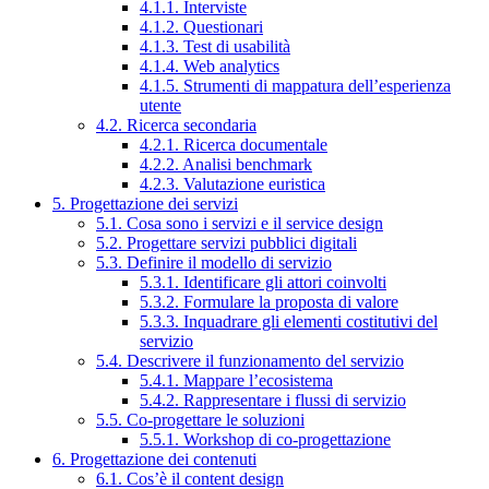
4.1.1. Interviste
4.1.2. Questionari
4.1.3. Test di usabilità
4.1.4. Web analytics
4.1.5. Strumenti di mappatura dell’esperienza
utente
4.2. Ricerca secondaria
4.2.1. Ricerca documentale
4.2.2. Analisi benchmark
4.2.3. Valutazione euristica
5. Progettazione dei servizi
5.1. Cosa sono i servizi e il service design
5.2. Progettare servizi pubblici digitali
5.3. Definire il modello di servizio
5.3.1. Identificare gli attori coinvolti
5.3.2. Formulare la proposta di valore
5.3.3. Inquadrare gli elementi costitutivi del
servizio
5.4. Descrivere il funzionamento del servizio
5.4.1. Mappare l’ecosistema
5.4.2. Rappresentare i flussi di servizio
5.5. Co-progettare le soluzioni
5.5.1. Workshop di co-progettazione
6. Progettazione dei contenuti
6.1. Cos’è il content design