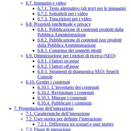
6.7. Immagini e video
6.7.1. Testo alternativo (alt text) per le immagini
6.7.2. Sottotitoli per i video
6.7.3. Trascrizioni per i video
6.8. Proprietà intellettuale e privacy
6.8.1. Pubblicazione di contenuti prodotti dalla
Pubblica Amministrazione
6.8.2. Pubblicazione di contenuti non prodotti
dalla Pubblica Amministrazione
6.8.3. Consenso dei soggetti ritratti
6.9. Ottimizzazione per i motori di ricerca (SEO)
6.9.1. I fattori
on-page
6.9.2. I fattori
off-page
6.9.3. Strumenti di diagnostica SEO: Search
Console
6.10. Gestire i contenuti
6.10.1. L’inventario dei contenuti
6.10.2. Revisionare i contenuti
6.10.3. Migrare i contenuti
6.10.4. Pubblicare i contenuti
7. Progettazione dell’interazione
7.1. Caratteristiche dell’interazione
7.2. User stories per definire l’interazione
7.2.1. Differenza tra scenari e user stories
7.3. Flussi di interazione