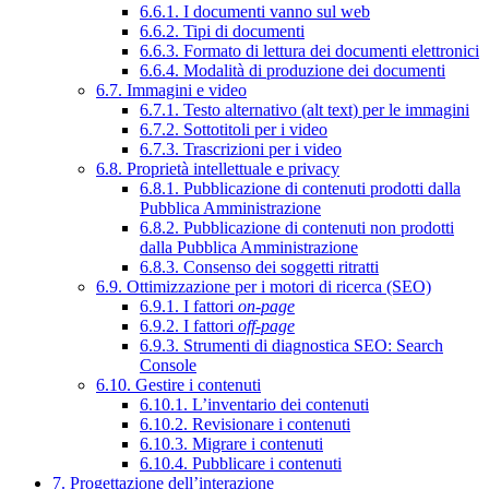
6.6.1. I documenti vanno sul web
6.6.2. Tipi di documenti
6.6.3. Formato di lettura dei documenti elettronici
6.6.4. Modalità di produzione dei documenti
6.7. Immagini e video
6.7.1. Testo alternativo (alt text) per le immagini
6.7.2. Sottotitoli per i video
6.7.3. Trascrizioni per i video
6.8. Proprietà intellettuale e privacy
6.8.1. Pubblicazione di contenuti prodotti dalla
Pubblica Amministrazione
6.8.2. Pubblicazione di contenuti non prodotti
dalla Pubblica Amministrazione
6.8.3. Consenso dei soggetti ritratti
6.9. Ottimizzazione per i motori di ricerca (SEO)
6.9.1. I fattori
on-page
6.9.2. I fattori
off-page
6.9.3. Strumenti di diagnostica SEO: Search
Console
6.10. Gestire i contenuti
6.10.1. L’inventario dei contenuti
6.10.2. Revisionare i contenuti
6.10.3. Migrare i contenuti
6.10.4. Pubblicare i contenuti
7. Progettazione dell’interazione