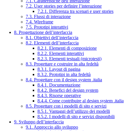
7.1. Caratteristiche dell’interazione
7.2. User stories per definire l’interazione
7.2.1. Differenza tra scenari e user stories
7.3. Flussi di interazione
7.4. Wireframe
7.5. Prototipi interattivi
8. Progettazione dell’interfaccia
8.1. Obiettivi dell’interfaccia
8.2. Elementi dell’interfaccia
8.2.1. Elementi di composizione
8.2.2. Elementi interattivi
8.2.3. Elementi testuali (microtesti)
8.3. Progettare e costruire in alta fedeltà
8.3.1. Layout di pagina
8.3.2. Prototipi in alta fedeltà
8.4. Progettare con il design system .italia
8.4.1. Documentazione
8.4.2. Benefici del design system
8.4.3. Risorse operative
8.4.4. Come contribuire al design system .italia
8.5. Progettare con i modelli di sito e servizi
8.5.1. Vantaggi dell’utilizzo dei modelli
8.5.2. I modelli di sito e servizi disponibili
9. Sviluppo dell’interfaccia
9.1. Approccio allo sviluppo