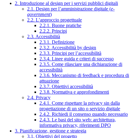
2. Introduzione al design per i servizi pubblici digitali
2.1. Design per l’amministrazione digitale (
e-
government
)
2.2. L’approccio progettuale
2.2.1. Buone pratiche
2.2.2. Principi
2.3. Accessibilità
2.3.1. Definizione
2.3.2. Accessibilità by design
2.3.3. Principi per l’accessibilità
2.3.4. Linee guida e criteri di successo
2.3.5. Come rilasciare una dichiarazione di
accessibilità
2.3.6. Meccanismo di feedback e procedura di
attuazione
2.3.7. Obiettivi accessibilità
2.3.8. Normativa e approfondimenti
2.4. Privacy
2.4.1. Come rispettare la privacy sin dalla
progettazione di un sito o servizio digitale
2.4.2. Richiedi il consenso quando necessario
2.4.3. Le basi del sito web: architettura,
informativa privacy, riferimenti DPO
3. Pianificazione, gestione e strategia
3.1. Obiettivi del progetto