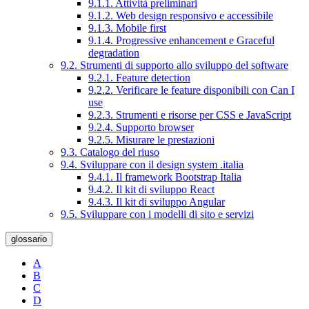
9.1.1. Attività preliminari
9.1.2. Web design responsivo e accessibile
9.1.3. Mobile first
9.1.4. Progressive enhancement e Graceful
degradation
9.2. Strumenti di supporto allo sviluppo del software
9.2.1. Feature detection
9.2.2. Verificare le feature disponibili con Can I
use
9.2.3. Strumenti e risorse per CSS e JavaScript
9.2.4. Supporto browser
9.2.5. Misurare le prestazioni
9.3. Catalogo del riuso
9.4. Sviluppare con il design system .italia
9.4.1. Il framework Bootstrap Italia
9.4.2. Il kit di sviluppo React
9.4.3. Il kit di sviluppo Angular
9.5. Sviluppare con i modelli di sito e servizi
glossario
A
B
C
D