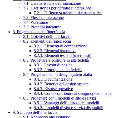
7.1. Caratteristiche dell’interazione
7.2. User stories per definire l’interazione
7.2.1. Differenza tra scenari e user stories
7.3. Flussi di interazione
7.4. Wireframe
7.5. Prototipi interattivi
8. Progettazione dell’interfaccia
8.1. Obiettivi dell’interfaccia
8.2. Elementi dell’interfaccia
8.2.1. Elementi di composizione
8.2.2. Elementi interattivi
8.2.3. Elementi testuali (microtesti)
8.3. Progettare e costruire in alta fedeltà
8.3.1. Layout di pagina
8.3.2. Prototipi in alta fedeltà
8.4. Progettare con il design system .italia
8.4.1. Documentazione
8.4.2. Benefici del design system
8.4.3. Risorse operative
8.4.4. Come contribuire al design system .italia
8.5. Progettare con i modelli di sito e servizi
8.5.1. Vantaggi dell’utilizzo dei modelli
8.5.2. I modelli di sito e servizi disponibili
9. Sviluppo dell’interfaccia
9.1. Approccio allo sviluppo