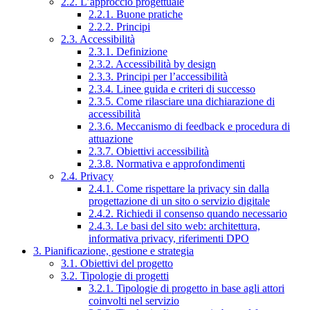
2.2. L’approccio progettuale
2.2.1. Buone pratiche
2.2.2. Principi
2.3. Accessibilità
2.3.1. Definizione
2.3.2. Accessibilità by design
2.3.3. Principi per l’accessibilità
2.3.4. Linee guida e criteri di successo
2.3.5. Come rilasciare una dichiarazione di
accessibilità
2.3.6. Meccanismo di feedback e procedura di
attuazione
2.3.7. Obiettivi accessibilità
2.3.8. Normativa e approfondimenti
2.4. Privacy
2.4.1. Come rispettare la privacy sin dalla
progettazione di un sito o servizio digitale
2.4.2. Richiedi il consenso quando necessario
2.4.3. Le basi del sito web: architettura,
informativa privacy, riferimenti DPO
3. Pianificazione, gestione e strategia
3.1. Obiettivi del progetto
3.2. Tipologie di progetti
3.2.1. Tipologie di progetto in base agli attori
coinvolti nel servizio