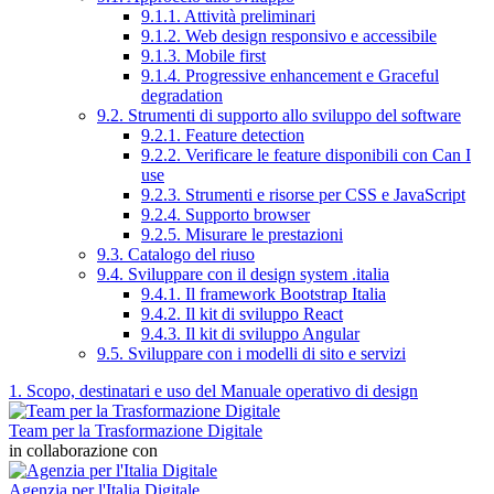
9.1.1. Attività preliminari
9.1.2. Web design responsivo e accessibile
9.1.3. Mobile first
9.1.4. Progressive enhancement e Graceful
degradation
9.2. Strumenti di supporto allo sviluppo del software
9.2.1. Feature detection
9.2.2. Verificare le feature disponibili con Can I
use
9.2.3. Strumenti e risorse per CSS e JavaScript
9.2.4. Supporto browser
9.2.5. Misurare le prestazioni
9.3. Catalogo del riuso
9.4. Sviluppare con il design system .italia
9.4.1. Il framework Bootstrap Italia
9.4.2. Il kit di sviluppo React
9.4.3. Il kit di sviluppo Angular
9.5. Sviluppare con i modelli di sito e servizi
1. Scopo, destinatari e uso del Manuale operativo di design
Team per la Trasformazione Digitale
in collaborazione con
Agenzia per l'Italia Digitale