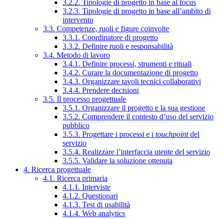
3.2.2. Tipologie di progetto in base al focus
3.2.3. Tipologie di progetto in base all’ambito di
intervento
3.3. Competenze, ruoli e figure coinvolte
3.3.1. Coordinatore di progetto
3.3.2. Definire ruoli e responsabilità
3.4. Metodo di lavoro
3.4.1. Definire processi, strumenti e rituali
3.4.2. Curare la documentazione di progetto
3.4.3. Organizzare tavoli tecnici collaborativi
3.4.4. Prendere decisioni
3.5. Il processo progettuale
3.5.1. Organizzare il progetto e la sua gestione
3.5.2. Comprendere il contesto d’uso del servizio
pubblico
3.5.3. Progettare i processi e i
touchpoint
del
servizio
3.5.4. Realizzare l’interfaccia utente del servizio
3.5.5. Validare la soluzione ottenuta
4. Ricerca progettuale
4.1. Ricerca primaria
4.1.1. Interviste
4.1.2. Questionari
4.1.3. Test di usabilità
4.1.4. Web analytics