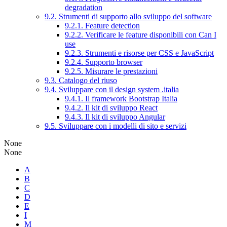
degradation
9.2. Strumenti di supporto allo sviluppo del software
9.2.1. Feature detection
9.2.2. Verificare le feature disponibili con Can I
use
9.2.3. Strumenti e risorse per CSS e JavaScript
9.2.4. Supporto browser
9.2.5. Misurare le prestazioni
9.3. Catalogo del riuso
9.4. Sviluppare con il design system .italia
9.4.1. Il framework Bootstrap Italia
9.4.2. Il kit di sviluppo React
9.4.3. Il kit di sviluppo Angular
9.5. Sviluppare con i modelli di sito e servizi
None
None
A
B
C
D
E
I
M