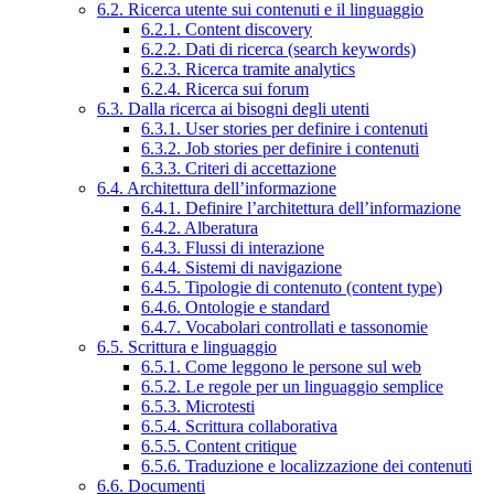
6.2. Ricerca utente sui contenuti e il linguaggio
6.2.1. Content discovery
6.2.2. Dati di ricerca (search keywords)
6.2.3. Ricerca tramite analytics
6.2.4. Ricerca sui forum
6.3. Dalla ricerca ai bisogni degli utenti
6.3.1. User stories per definire i contenuti
6.3.2. Job stories per definire i contenuti
6.3.3. Criteri di accettazione
6.4. Architettura dell’informazione
6.4.1. Definire l’architettura dell’informazione
6.4.2. Alberatura
6.4.3. Flussi di interazione
6.4.4. Sistemi di navigazione
6.4.5. Tipologie di contenuto (content type)
6.4.6. Ontologie e standard
6.4.7. Vocabolari controllati e tassonomie
6.5. Scrittura e linguaggio
6.5.1. Come leggono le persone sul web
6.5.2. Le regole per un linguaggio semplice
6.5.3. Microtesti
6.5.4. Scrittura collaborativa
6.5.5. Content critique
6.5.6. Traduzione e localizzazione dei contenuti
6.6. Documenti