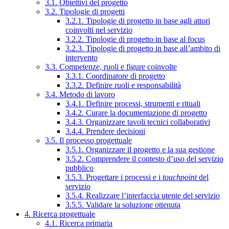
3.1. Obiettivi del progetto
3.2. Tipologie di progetti
3.2.1. Tipologie di progetto in base agli attori
coinvolti nel servizio
3.2.2. Tipologie di progetto in base al focus
3.2.3. Tipologie di progetto in base all’ambito di
intervento
3.3. Competenze, ruoli e figure coinvolte
3.3.1. Coordinatore di progetto
3.3.2. Definire ruoli e responsabilità
3.4. Metodo di lavoro
3.4.1. Definire processi, strumenti e rituali
3.4.2. Curare la documentazione di progetto
3.4.3. Organizzare tavoli tecnici collaborativi
3.4.4. Prendere decisioni
3.5. Il processo progettuale
3.5.1. Organizzare il progetto e la sua gestione
3.5.2. Comprendere il contesto d’uso del servizio
pubblico
3.5.3. Progettare i processi e i
touchpoint
del
servizio
3.5.4. Realizzare l’interfaccia utente del servizio
3.5.5. Validare la soluzione ottenuta
4. Ricerca progettuale
4.1. Ricerca primaria