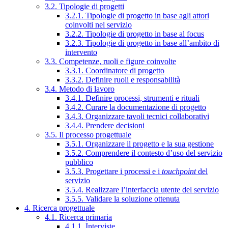
3.2. Tipologie di progetti
3.2.1. Tipologie di progetto in base agli attori
coinvolti nel servizio
3.2.2. Tipologie di progetto in base al focus
3.2.3. Tipologie di progetto in base all’ambito di
intervento
3.3. Competenze, ruoli e figure coinvolte
3.3.1. Coordinatore di progetto
3.3.2. Definire ruoli e responsabilità
3.4. Metodo di lavoro
3.4.1. Definire processi, strumenti e rituali
3.4.2. Curare la documentazione di progetto
3.4.3. Organizzare tavoli tecnici collaborativi
3.4.4. Prendere decisioni
3.5. Il processo progettuale
3.5.1. Organizzare il progetto e la sua gestione
3.5.2. Comprendere il contesto d’uso del servizio
pubblico
3.5.3. Progettare i processi e i
touchpoint
del
servizio
3.5.4. Realizzare l’interfaccia utente del servizio
3.5.5. Validare la soluzione ottenuta
4. Ricerca progettuale
4.1. Ricerca primaria
4.1.1. Interviste