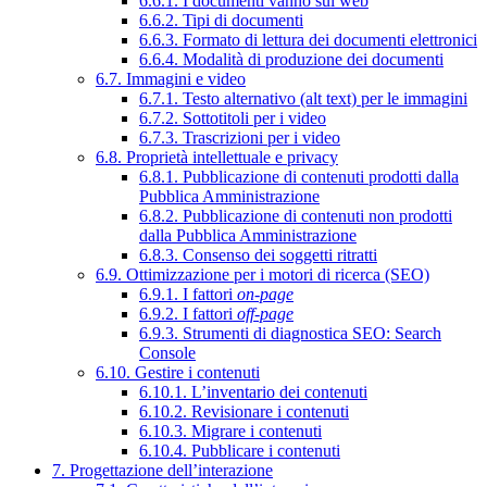
6.6.1. I documenti vanno sul web
6.6.2. Tipi di documenti
6.6.3. Formato di lettura dei documenti elettronici
6.6.4. Modalità di produzione dei documenti
6.7. Immagini e video
6.7.1. Testo alternativo (alt text) per le immagini
6.7.2. Sottotitoli per i video
6.7.3. Trascrizioni per i video
6.8. Proprietà intellettuale e privacy
6.8.1. Pubblicazione di contenuti prodotti dalla
Pubblica Amministrazione
6.8.2. Pubblicazione di contenuti non prodotti
dalla Pubblica Amministrazione
6.8.3. Consenso dei soggetti ritratti
6.9. Ottimizzazione per i motori di ricerca (SEO)
6.9.1. I fattori
on-page
6.9.2. I fattori
off-page
6.9.3. Strumenti di diagnostica SEO: Search
Console
6.10. Gestire i contenuti
6.10.1. L’inventario dei contenuti
6.10.2. Revisionare i contenuti
6.10.3. Migrare i contenuti
6.10.4. Pubblicare i contenuti
7. Progettazione dell’interazione