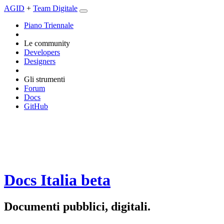
AGID
+
Team Digitale
Piano Triennale
Le community
Developers
Designers
Gli strumenti
Forum
Docs
GitHub
Docs Italia
beta
Documenti pubblici, digitali.