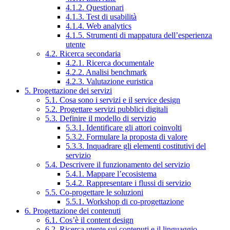
4.1.2. Questionari
4.1.3. Test di usabilità
4.1.4. Web analytics
4.1.5. Strumenti di mappatura dell’esperienza
utente
4.2. Ricerca secondaria
4.2.1. Ricerca documentale
4.2.2. Analisi benchmark
4.2.3. Valutazione euristica
5. Progettazione dei servizi
5.1. Cosa sono i servizi e il service design
5.2. Progettare servizi pubblici digitali
5.3. Definire il modello di servizio
5.3.1. Identificare gli attori coinvolti
5.3.2. Formulare la proposta di valore
5.3.3. Inquadrare gli elementi costitutivi del
servizio
5.4. Descrivere il funzionamento del servizio
5.4.1. Mappare l’ecosistema
5.4.2. Rappresentare i flussi di servizio
5.5. Co-progettare le soluzioni
5.5.1. Workshop di co-progettazione
6. Progettazione dei contenuti
6.1. Cos’è il content design
6.2. Ricerca utente sui contenuti e il linguaggio