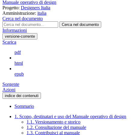
Manuale operativo di design
Progetto:
Designers Italia
Amministrazione:
italia
Cerca nel documento
Cerca nel documento
Informazioni
versione-corrente
Scarica
pdf
html
epub
Sorgente
Azioni
indice dei contenuti
Sommario
1. Scopo, destinatari e uso del Manuale operativo di design
1.1. Versionamento e storico
1.2. Consultazione del manuale
1.3. Contribuisci al manuale