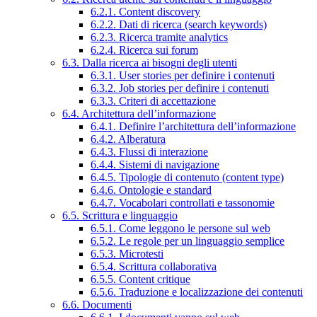
6.2.1. Content discovery
6.2.2. Dati di ricerca (search keywords)
6.2.3. Ricerca tramite analytics
6.2.4. Ricerca sui forum
6.3. Dalla ricerca ai bisogni degli utenti
6.3.1. User stories per definire i contenuti
6.3.2. Job stories per definire i contenuti
6.3.3. Criteri di accettazione
6.4. Architettura dell’informazione
6.4.1. Definire l’architettura dell’informazione
6.4.2. Alberatura
6.4.3. Flussi di interazione
6.4.4. Sistemi di navigazione
6.4.5. Tipologie di contenuto (content type)
6.4.6. Ontologie e standard
6.4.7. Vocabolari controllati e tassonomie
6.5. Scrittura e linguaggio
6.5.1. Come leggono le persone sul web
6.5.2. Le regole per un linguaggio semplice
6.5.3. Microtesti
6.5.4. Scrittura collaborativa
6.5.5. Content critique
6.5.6. Traduzione e localizzazione dei contenuti
6.6. Documenti