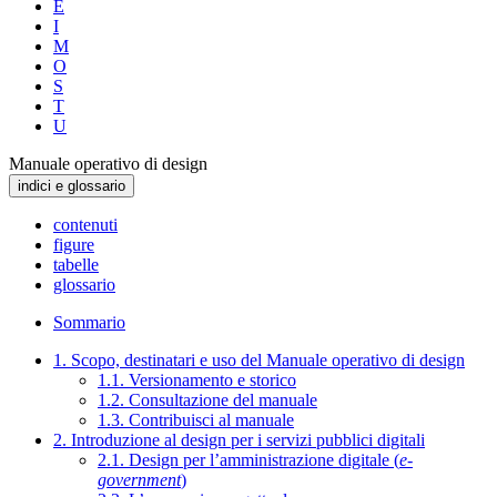
E
I
M
O
S
T
U
Manuale operativo di design
indici e glossario
contenuti
figure
tabelle
glossario
Sommario
1. Scopo, destinatari e uso del Manuale operativo di design
1.1. Versionamento e storico
1.2. Consultazione del manuale
1.3. Contribuisci al manuale
2. Introduzione al design per i servizi pubblici digitali
2.1. Design per l’amministrazione digitale (
e-
government
)