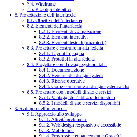
7.4. Wireframe
7.5. Prototipi interattivi
8. Progettazione dell’interfaccia
8.1. Obiettivi dell’interfaccia
8.2. Elementi dell’interfaccia
8.2.1. Elementi di composizione
8.2.2. Elementi interattivi
8.2.3. Elementi testuali (microtesti)
8.3. Progettare e costruire in alta fedeltà
8.3.1. Layout di pagina
8.3.2. Prototipi in alta fedeltà
8.4. Progettare con il design system .italia
8.4.1. Documentazione
8.4.2. Benefici del design system
8.4.3. Risorse operative
8.4.4. Come contribuire al design system .italia
8.5. Progettare con i modelli di sito e servizi
8.5.1. Vantaggi dell’utilizzo dei modelli
8.5.2. I modelli di sito e servizi disponibili
9. Sviluppo dell’interfaccia
9.1. Approccio allo sviluppo
9.1.1. Attività preliminari
9.1.2. Web design responsivo e accessibile
9.1.3. Mobile first
9.1.4. Progressive enhancement e Graceful