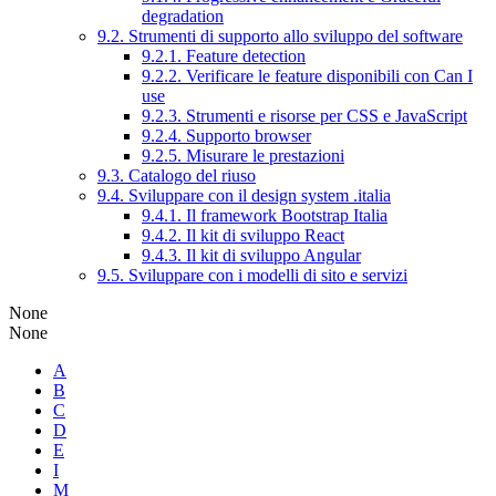
degradation
9.2. Strumenti di supporto allo sviluppo del software
9.2.1. Feature detection
9.2.2. Verificare le feature disponibili con Can I
use
9.2.3. Strumenti e risorse per CSS e JavaScript
9.2.4. Supporto browser
9.2.5. Misurare le prestazioni
9.3. Catalogo del riuso
9.4. Sviluppare con il design system .italia
9.4.1. Il framework Bootstrap Italia
9.4.2. Il kit di sviluppo React
9.4.3. Il kit di sviluppo Angular
9.5. Sviluppare con i modelli di sito e servizi
None
None
A
B
C
D
E
I
M