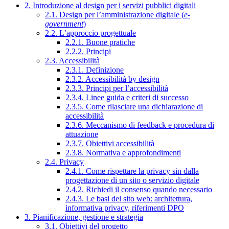
2. Introduzione al design per i servizi pubblici digitali
2.1. Design per l’amministrazione digitale (
e-
government
)
2.2. L’approccio progettuale
2.2.1. Buone pratiche
2.2.2. Principi
2.3. Accessibilità
2.3.1. Definizione
2.3.2. Accessibilità by design
2.3.3. Principi per l’accessibilità
2.3.4. Linee guida e criteri di successo
2.3.5. Come rilasciare una dichiarazione di
accessibilità
2.3.6. Meccanismo di feedback e procedura di
attuazione
2.3.7. Obiettivi accessibilità
2.3.8. Normativa e approfondimenti
2.4. Privacy
2.4.1. Come rispettare la privacy sin dalla
progettazione di un sito o servizio digitale
2.4.2. Richiedi il consenso quando necessario
2.4.3. Le basi del sito web: architettura,
informativa privacy, riferimenti DPO
3. Pianificazione, gestione e strategia
3.1. Obiettivi del progetto