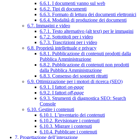
6.6.1. I documenti vanno sul web
6.6.2. Tipi di documenti
6.6.3. Formato di lettura dei documenti elettronici
6.6.4. Modalità di produzione dei documenti
6.7. Immagini e video
6.7.1. Testo alternativo (alt text) per le immagini
6.7.2. Sottotitoli per i video
6.7.3. Trascrizioni per i video
6.8. Proprietà intellettuale e privacy
6.8.1. Pubblicazione di contenuti prodotti dalla
Pubblica Amministrazione
6.8.2. Pubblicazione di contenuti non prodotti
dalla Pubblica Amministrazione
6.8.3. Consenso dei soggetti ritratti
6.9. Ottimizzazione per i motori di ricerca (SEO)
6.9.1. I fattori
on-page
6.9.2. I fattori
off-page
6.9.3. Strumenti di diagnostica SEO: Search
Console
6.10. Gestire i contenuti
6.10.1. L’inventario dei contenuti
6.10.2. Revisionare i contenuti
6.10.3. Migrare i contenuti
6.10.4. Pubblicare i contenuti
7. Progettazione dell’interazione