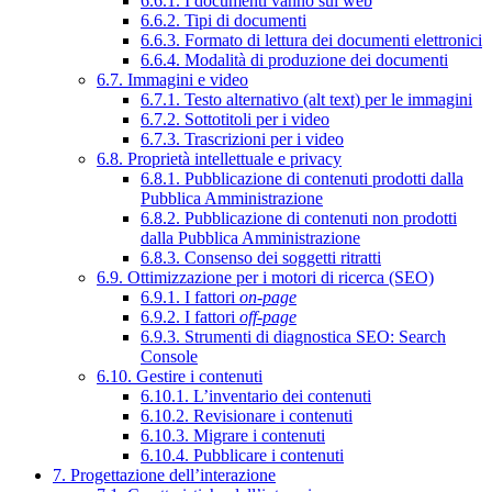
6.6.1. I documenti vanno sul web
6.6.2. Tipi di documenti
6.6.3. Formato di lettura dei documenti elettronici
6.6.4. Modalità di produzione dei documenti
6.7. Immagini e video
6.7.1. Testo alternativo (alt text) per le immagini
6.7.2. Sottotitoli per i video
6.7.3. Trascrizioni per i video
6.8. Proprietà intellettuale e privacy
6.8.1. Pubblicazione di contenuti prodotti dalla
Pubblica Amministrazione
6.8.2. Pubblicazione di contenuti non prodotti
dalla Pubblica Amministrazione
6.8.3. Consenso dei soggetti ritratti
6.9. Ottimizzazione per i motori di ricerca (SEO)
6.9.1. I fattori
on-page
6.9.2. I fattori
off-page
6.9.3. Strumenti di diagnostica SEO: Search
Console
6.10. Gestire i contenuti
6.10.1. L’inventario dei contenuti
6.10.2. Revisionare i contenuti
6.10.3. Migrare i contenuti
6.10.4. Pubblicare i contenuti
7. Progettazione dell’interazione