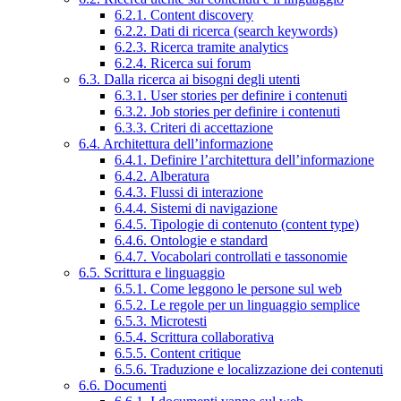
6.2.1. Content discovery
6.2.2. Dati di ricerca (search keywords)
6.2.3. Ricerca tramite analytics
6.2.4. Ricerca sui forum
6.3. Dalla ricerca ai bisogni degli utenti
6.3.1. User stories per definire i contenuti
6.3.2. Job stories per definire i contenuti
6.3.3. Criteri di accettazione
6.4. Architettura dell’informazione
6.4.1. Definire l’architettura dell’informazione
6.4.2. Alberatura
6.4.3. Flussi di interazione
6.4.4. Sistemi di navigazione
6.4.5. Tipologie di contenuto (content type)
6.4.6. Ontologie e standard
6.4.7. Vocabolari controllati e tassonomie
6.5. Scrittura e linguaggio
6.5.1. Come leggono le persone sul web
6.5.2. Le regole per un linguaggio semplice
6.5.3. Microtesti
6.5.4. Scrittura collaborativa
6.5.5. Content critique
6.5.6. Traduzione e localizzazione dei contenuti
6.6. Documenti