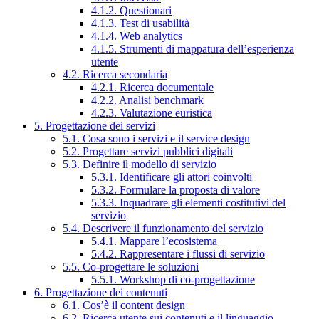
4.1.2. Questionari
4.1.3. Test di usabilità
4.1.4. Web analytics
4.1.5. Strumenti di mappatura dell’esperienza
utente
4.2. Ricerca secondaria
4.2.1. Ricerca documentale
4.2.2. Analisi benchmark
4.2.3. Valutazione euristica
5. Progettazione dei servizi
5.1. Cosa sono i servizi e il service design
5.2. Progettare servizi pubblici digitali
5.3. Definire il modello di servizio
5.3.1. Identificare gli attori coinvolti
5.3.2. Formulare la proposta di valore
5.3.3. Inquadrare gli elementi costitutivi del
servizio
5.4. Descrivere il funzionamento del servizio
5.4.1. Mappare l’ecosistema
5.4.2. Rappresentare i flussi di servizio
5.5. Co-progettare le soluzioni
5.5.1. Workshop di co-progettazione
6. Progettazione dei contenuti
6.1. Cos’è il content design
6.2. Ricerca utente sui contenuti e il linguaggio