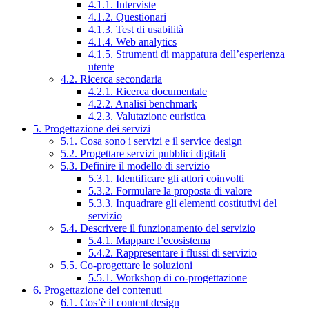
4.1.1. Interviste
4.1.2. Questionari
4.1.3. Test di usabilità
4.1.4. Web analytics
4.1.5. Strumenti di mappatura dell’esperienza
utente
4.2. Ricerca secondaria
4.2.1. Ricerca documentale
4.2.2. Analisi benchmark
4.2.3. Valutazione euristica
5. Progettazione dei servizi
5.1. Cosa sono i servizi e il service design
5.2. Progettare servizi pubblici digitali
5.3. Definire il modello di servizio
5.3.1. Identificare gli attori coinvolti
5.3.2. Formulare la proposta di valore
5.3.3. Inquadrare gli elementi costitutivi del
servizio
5.4. Descrivere il funzionamento del servizio
5.4.1. Mappare l’ecosistema
5.4.2. Rappresentare i flussi di servizio
5.5. Co-progettare le soluzioni
5.5.1. Workshop di co-progettazione
6. Progettazione dei contenuti
6.1. Cos’è il content design