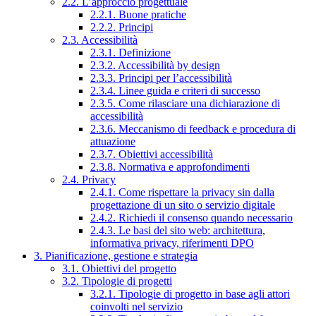
2.2. L’approccio progettuale
2.2.1. Buone pratiche
2.2.2. Principi
2.3. Accessibilità
2.3.1. Definizione
2.3.2. Accessibilità by design
2.3.3. Principi per l’accessibilità
2.3.4. Linee guida e criteri di successo
2.3.5. Come rilasciare una dichiarazione di
accessibilità
2.3.6. Meccanismo di feedback e procedura di
attuazione
2.3.7. Obiettivi accessibilità
2.3.8. Normativa e approfondimenti
2.4. Privacy
2.4.1. Come rispettare la privacy sin dalla
progettazione di un sito o servizio digitale
2.4.2. Richiedi il consenso quando necessario
2.4.3. Le basi del sito web: architettura,
informativa privacy, riferimenti DPO
3. Pianificazione, gestione e strategia
3.1. Obiettivi del progetto
3.2. Tipologie di progetti
3.2.1. Tipologie di progetto in base agli attori
coinvolti nel servizio