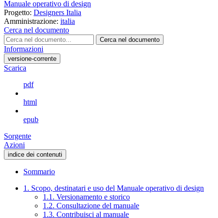
Manuale operativo di design
Progetto:
Designers Italia
Amministrazione:
italia
Cerca nel documento
Cerca nel documento
Informazioni
versione-corrente
Scarica
pdf
html
epub
Sorgente
Azioni
indice dei contenuti
Sommario
1. Scopo, destinatari e uso del Manuale operativo di design
1.1. Versionamento e storico
1.2. Consultazione del manuale
1.3. Contribuisci al manuale