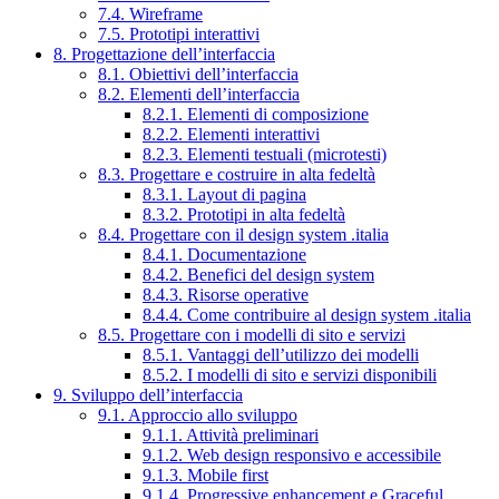
7.4. Wireframe
7.5. Prototipi interattivi
8. Progettazione dell’interfaccia
8.1. Obiettivi dell’interfaccia
8.2. Elementi dell’interfaccia
8.2.1. Elementi di composizione
8.2.2. Elementi interattivi
8.2.3. Elementi testuali (microtesti)
8.3. Progettare e costruire in alta fedeltà
8.3.1. Layout di pagina
8.3.2. Prototipi in alta fedeltà
8.4. Progettare con il design system .italia
8.4.1. Documentazione
8.4.2. Benefici del design system
8.4.3. Risorse operative
8.4.4. Come contribuire al design system .italia
8.5. Progettare con i modelli di sito e servizi
8.5.1. Vantaggi dell’utilizzo dei modelli
8.5.2. I modelli di sito e servizi disponibili
9. Sviluppo dell’interfaccia
9.1. Approccio allo sviluppo
9.1.1. Attività preliminari
9.1.2. Web design responsivo e accessibile
9.1.3. Mobile first
9.1.4. Progressive enhancement e Graceful