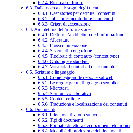
6.2.4. Ricerca sui forum
6.3. Dalla ricerca ai bisogni degli utenti
6.3.1. User stories per definire i contenuti
6.3.2. Job stories per definire i contenuti
6.3.3. Criteri di accettazione
6.4. Architettura dell’informazione
6.4.1. Definire l’architettura dell’informazione
6.4.2. Alberatura
6.4.3. Flussi di interazione
6.4.4. Sistemi di navigazione
6.4.5. Tipologie di contenuto (content type)
6.4.6. Ontologie e standard
6.4.7. Vocabolari controllati e tassonomie
6.5. Scrittura e linguaggio
6.5.1. Come leggono le persone sul web
6.5.2. Le regole per un linguaggio semplice
6.5.3. Microtesti
6.5.4. Scrittura collaborativa
6.5.5. Content critique
6.5.6. Traduzione e localizzazione dei contenuti
6.6. Documenti
6.6.1. I documenti vanno sul web
6.6.2. Tipi di documenti
6.6.3. Formato di lettura dei documenti elettronici
6.6.4. Modalità di produzione dei documenti