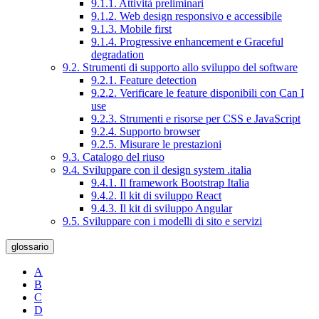
9.1.1. Attività preliminari
9.1.2. Web design responsivo e accessibile
9.1.3. Mobile first
9.1.4. Progressive enhancement e Graceful
degradation
9.2. Strumenti di supporto allo sviluppo del software
9.2.1. Feature detection
9.2.2. Verificare le feature disponibili con Can I
use
9.2.3. Strumenti e risorse per CSS e JavaScript
9.2.4. Supporto browser
9.2.5. Misurare le prestazioni
9.3. Catalogo del riuso
9.4. Sviluppare con il design system .italia
9.4.1. Il framework Bootstrap Italia
9.4.2. Il kit di sviluppo React
9.4.3. Il kit di sviluppo Angular
9.5. Sviluppare con i modelli di sito e servizi
glossario
A
B
C
D