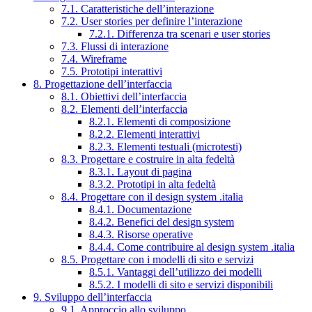
7.1. Caratteristiche dell’interazione
7.2. User stories per definire l’interazione
7.2.1. Differenza tra scenari e user stories
7.3. Flussi di interazione
7.4. Wireframe
7.5. Prototipi interattivi
8. Progettazione dell’interfaccia
8.1. Obiettivi dell’interfaccia
8.2. Elementi dell’interfaccia
8.2.1. Elementi di composizione
8.2.2. Elementi interattivi
8.2.3. Elementi testuali (microtesti)
8.3. Progettare e costruire in alta fedeltà
8.3.1. Layout di pagina
8.3.2. Prototipi in alta fedeltà
8.4. Progettare con il design system .italia
8.4.1. Documentazione
8.4.2. Benefici del design system
8.4.3. Risorse operative
8.4.4. Come contribuire al design system .italia
8.5. Progettare con i modelli di sito e servizi
8.5.1. Vantaggi dell’utilizzo dei modelli
8.5.2. I modelli di sito e servizi disponibili
9. Sviluppo dell’interfaccia
9.1. Approccio allo sviluppo