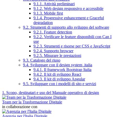
9.1.1. Attività preliminari
9.1.2. Web design responsivo e accessibile
9.1.3. Mobile first
9.1.4. Progressive enhancement e Graceful
degradation
9.2. Strumenti di supporto allo sviluppo del software
9.2.1. Feature detection
9.2.2. Verificare le feature disponibili con Can I
use
9.2.3. Strumenti e risorse per CSS e JavaScript
9.2.4. Supporto browser
9.2.5. Misurare le prestazioni
9.3. Catalogo del riuso
9.4. Sviluppare con il design system .italia
9.4.1. Il framework Bootstrap Italia
9.4.2. Il kit di sviluppo React
9.4.3. Il kit di sviluppo Angular
9.5. Sviluppare con i modelli di sito e servizi
1. Scopo, destinatari e uso del Manuale operativo di design
Team per la Trasformazione Digitale
in collaborazione con
Agenzia per l'Italia Digitale