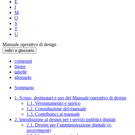
E
I
M
O
S
T
U
Manuale operativo di design
indici e glossario
contenuti
figure
tabelle
glossario
Sommario
1. Scopo, destinatari e uso del Manuale operativo di design
1.1. Versionamento e storico
1.2. Consultazione del manuale
1.3. Contribuisci al manuale
2. Introduzione al design per i servizi pubblici digitali
2.1. Design per l’amministrazione digitale (
e-
government
)