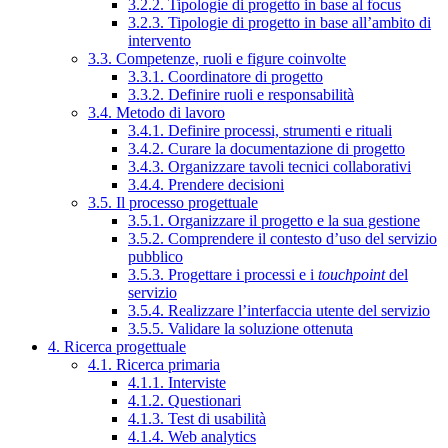
3.2.2. Tipologie di progetto in base al focus
3.2.3. Tipologie di progetto in base all’ambito di
intervento
3.3. Competenze, ruoli e figure coinvolte
3.3.1. Coordinatore di progetto
3.3.2. Definire ruoli e responsabilità
3.4. Metodo di lavoro
3.4.1. Definire processi, strumenti e rituali
3.4.2. Curare la documentazione di progetto
3.4.3. Organizzare tavoli tecnici collaborativi
3.4.4. Prendere decisioni
3.5. Il processo progettuale
3.5.1. Organizzare il progetto e la sua gestione
3.5.2. Comprendere il contesto d’uso del servizio
pubblico
3.5.3. Progettare i processi e i
touchpoint
del
servizio
3.5.4. Realizzare l’interfaccia utente del servizio
3.5.5. Validare la soluzione ottenuta
4. Ricerca progettuale
4.1. Ricerca primaria
4.1.1. Interviste
4.1.2. Questionari
4.1.3. Test di usabilità
4.1.4. Web analytics