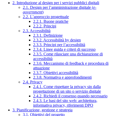
2. Introduzione al design per i servizi pubblici digitali
2.1. Design per l’amministrazione digitale (
e-
government
)
2.2. L’approccio progettuale
2.2.1. Buone pratiche
2.2.2. Principi
2.3. Accessibilità
2.3.1. Definizione
2.3.2. Accessibilità by design
2.3.3. Principi per l’accessibilità
2.3.4. Linee guida e criteri di successo
2.3.5. Come rilasciare una dichiarazione di
accessibilità
2.3.6. Meccanismo di feedback e procedura di
attuazione
2.3.7. Obiettivi accessibilità
2.3.8. Normativa e approfondimenti
2.4. Privacy
2.4.1. Come rispettare la privacy sin dalla
progettazione di un sito o servizio digitale
2.4.2. Richiedi il consenso quando necessario
2.4.3. Le basi del sito web: architettura,
informativa privacy, riferimenti DPO
3. Pianificazione, gestione e strategia
3.1. Obiettivi del progetto