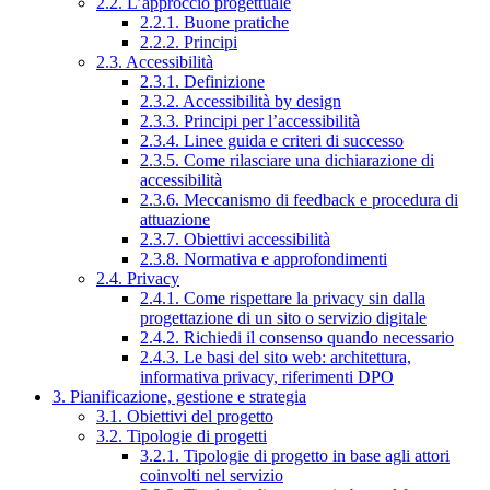
2.2. L’approccio progettuale
2.2.1. Buone pratiche
2.2.2. Principi
2.3. Accessibilità
2.3.1. Definizione
2.3.2. Accessibilità by design
2.3.3. Principi per l’accessibilità
2.3.4. Linee guida e criteri di successo
2.3.5. Come rilasciare una dichiarazione di
accessibilità
2.3.6. Meccanismo di feedback e procedura di
attuazione
2.3.7. Obiettivi accessibilità
2.3.8. Normativa e approfondimenti
2.4. Privacy
2.4.1. Come rispettare la privacy sin dalla
progettazione di un sito o servizio digitale
2.4.2. Richiedi il consenso quando necessario
2.4.3. Le basi del sito web: architettura,
informativa privacy, riferimenti DPO
3. Pianificazione, gestione e strategia
3.1. Obiettivi del progetto
3.2. Tipologie di progetti
3.2.1. Tipologie di progetto in base agli attori
coinvolti nel servizio