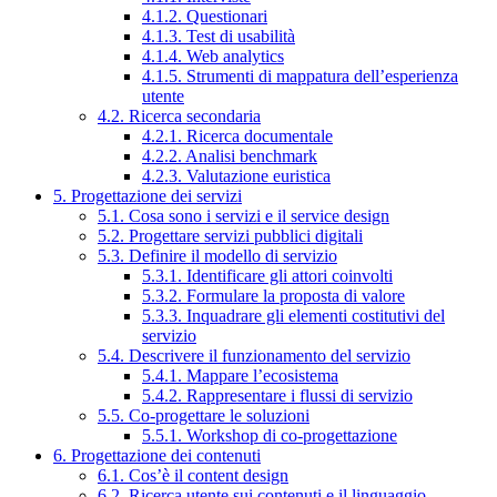
4.1.2. Questionari
4.1.3. Test di usabilità
4.1.4. Web analytics
4.1.5. Strumenti di mappatura dell’esperienza
utente
4.2. Ricerca secondaria
4.2.1. Ricerca documentale
4.2.2. Analisi benchmark
4.2.3. Valutazione euristica
5. Progettazione dei servizi
5.1. Cosa sono i servizi e il service design
5.2. Progettare servizi pubblici digitali
5.3. Definire il modello di servizio
5.3.1. Identificare gli attori coinvolti
5.3.2. Formulare la proposta di valore
5.3.3. Inquadrare gli elementi costitutivi del
servizio
5.4. Descrivere il funzionamento del servizio
5.4.1. Mappare l’ecosistema
5.4.2. Rappresentare i flussi di servizio
5.5. Co-progettare le soluzioni
5.5.1. Workshop di co-progettazione
6. Progettazione dei contenuti
6.1. Cos’è il content design
6.2. Ricerca utente sui contenuti e il linguaggio