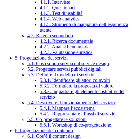
4.1.1. Interviste
4.1.2. Questionari
4.1.3. Test di usabilità
4.1.4. Web analytics
4.1.5. Strumenti di mappatura dell’esperienza
utente
4.2. Ricerca secondaria
4.2.1. Ricerca documentale
4.2.2. Analisi benchmark
4.2.3. Valutazione euristica
5. Progettazione dei servizi
5.1. Cosa sono i servizi e il service design
5.2. Progettare servizi pubblici digitali
5.3. Definire il modello di servizio
5.3.1. Identificare gli attori coinvolti
5.3.2. Formulare la proposta di valore
5.3.3. Inquadrare gli elementi costitutivi del
servizio
5.4. Descrivere il funzionamento del servizio
5.4.1. Mappare l’ecosistema
5.4.2. Rappresentare i flussi di servizio
5.5. Co-progettare le soluzioni
5.5.1. Workshop di co-progettazione
6. Progettazione dei contenuti
6.1. Cos’è il content design