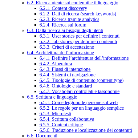
6.2. Ricerca utente sui contenuti e il linguaggio
6.2.1. Content discovery
6.2.2. Dati di ricerca (search keywords)
6.2.3. Ricerca tramite analytics
6.2.4. Ricerca sui forum
6.3. Dalla ricerca ai bisogni degli utenti
6.3.1. User stories per definire i contenuti
6.3.2. Job stories per definire i contenuti
6.3.3. Criteri di accettazione
6.4. Architettura dell’informazione
6.4.1. Definire l’architettura dell’informazione
6.4.2. Alberatura
6.4.3. Flussi di interazione
6.4.4. Sistemi di navigazione
6.4.5. Tipologie di contenuto (content type)
6.4.6. Ontologie e standard
6.4.7. Vocabolari controllati e tassonomie
6.5. Scrittura e linguaggio
6.5.1. Come leggono le persone sul web
6.5.2. Le regole per un linguaggio semplice
6.5.3. Microtesti
6.5.4. Scrittura collaborativa
6.5.5. Content critique
6.5.6. Traduzione e localizzazione dei contenuti
6.6. Documenti