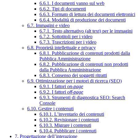
6.6.1. I documenti vanno sul web
6.6.2. Tipi di documenti
6.6.3. Formato di lettura dei documenti elettronici
6.6.4. Modalità di produzione dei documenti
6.7. Immagini e video
6.7.1. Testo alternativo (alt text) per le immagini
6.7.2. Sottotitoli per i video
6.7.3. Trascrizioni per i video
6.8. Proprietà intellettuale e privacy
6.8.1. Pubblicazione di contenuti prodotti dalla
Pubblica Amministrazione
6.8.2. Pubblicazione di contenuti non prodotti
dalla Pubblica Amministrazione
6.8.3. Consenso dei soggetti ritratti
6.9. Ottimizzazione per i motori di ricerca (SEO)
6.9.1. I fattori
on-page
6.9.2. I fattori
off-page
6.9.3. Strumenti di diagnostica SEO: Search
Console
6.10. Gestire i contenuti
6.10.1. L’inventario dei contenuti
6.10.2. Revisionare i contenuti
6.10.3. Migrare i contenuti
6.10.4. Pubblicare i contenuti
7. Progettazione dell’interazione