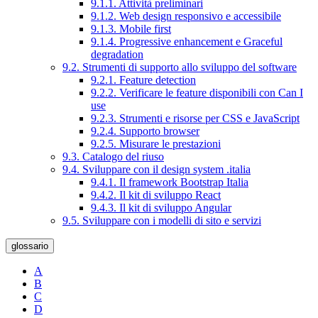
9.1.1. Attività preliminari
9.1.2. Web design responsivo e accessibile
9.1.3. Mobile first
9.1.4. Progressive enhancement e Graceful
degradation
9.2. Strumenti di supporto allo sviluppo del software
9.2.1. Feature detection
9.2.2. Verificare le feature disponibili con Can I
use
9.2.3. Strumenti e risorse per CSS e JavaScript
9.2.4. Supporto browser
9.2.5. Misurare le prestazioni
9.3. Catalogo del riuso
9.4. Sviluppare con il design system .italia
9.4.1. Il framework Bootstrap Italia
9.4.2. Il kit di sviluppo React
9.4.3. Il kit di sviluppo Angular
9.5. Sviluppare con i modelli di sito e servizi
glossario
A
B
C
D