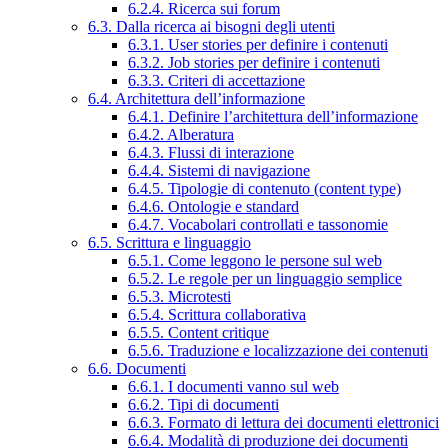
6.2.4. Ricerca sui forum
6.3. Dalla ricerca ai bisogni degli utenti
6.3.1. User stories per definire i contenuti
6.3.2. Job stories per definire i contenuti
6.3.3. Criteri di accettazione
6.4. Architettura dell’informazione
6.4.1. Definire l’architettura dell’informazione
6.4.2. Alberatura
6.4.3. Flussi di interazione
6.4.4. Sistemi di navigazione
6.4.5. Tipologie di contenuto (content type)
6.4.6. Ontologie e standard
6.4.7. Vocabolari controllati e tassonomie
6.5. Scrittura e linguaggio
6.5.1. Come leggono le persone sul web
6.5.2. Le regole per un linguaggio semplice
6.5.3. Microtesti
6.5.4. Scrittura collaborativa
6.5.5. Content critique
6.5.6. Traduzione e localizzazione dei contenuti
6.6. Documenti
6.6.1. I documenti vanno sul web
6.6.2. Tipi di documenti
6.6.3. Formato di lettura dei documenti elettronici
6.6.4. Modalità di produzione dei documenti