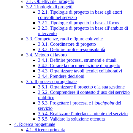
3.1. Obiettivi del progetto
3.2. Tipologie di progetti
3.2.1. Tipologie di progetto in base agli attori
coinvolti nel servizio
3.2.2. Tipologie di progetto in base al focus
3.2.3. Tipologie di progetto in base all’ambito di
intervento
3.3. Competenze, ruoli e figure coinvolte
3.3.1. Coordinatore di progetto
3.3.2. Definire ruoli e responsabilità
3.4. Metodo di lavoro
3.4.1. Definire processi, strumenti e rituali
3.4.2. Curare la documentazione di progetto
3.4.3. Organizzare tavoli tecnici collaborativi
3.4.4. Prendere decisioni
3.5. Il processo progettuale
3.5.1. Organizzare il progetto e la sua gestione
3.5.2. Comprendere il contesto d’uso del servizio
pubblico
3.5.3. Progettare i processi e i
touchpoint
del
servizio
3.5.4. Realizzare l’interfaccia utente del servizio
3.5.5. Validare la soluzione ottenuta
4. Ricerca progettuale
4.1. Ricerca primaria