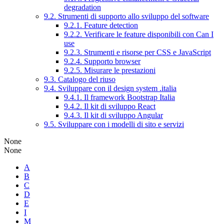
degradation
9.2. Strumenti di supporto allo sviluppo del software
9.2.1. Feature detection
9.2.2. Verificare le feature disponibili con Can I
use
9.2.3. Strumenti e risorse per CSS e JavaScript
9.2.4. Supporto browser
9.2.5. Misurare le prestazioni
9.3. Catalogo del riuso
9.4. Sviluppare con il design system .italia
9.4.1. Il framework Bootstrap Italia
9.4.2. Il kit di sviluppo React
9.4.3. Il kit di sviluppo Angular
9.5. Sviluppare con i modelli di sito e servizi
None
None
A
B
C
D
E
I
M