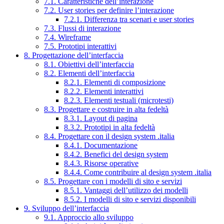
7.1. Caratteristiche dell’interazione
7.2. User stories per definire l’interazione
7.2.1. Differenza tra scenari e user stories
7.3. Flussi di interazione
7.4. Wireframe
7.5. Prototipi interattivi
8. Progettazione dell’interfaccia
8.1. Obiettivi dell’interfaccia
8.2. Elementi dell’interfaccia
8.2.1. Elementi di composizione
8.2.2. Elementi interattivi
8.2.3. Elementi testuali (microtesti)
8.3. Progettare e costruire in alta fedeltà
8.3.1. Layout di pagina
8.3.2. Prototipi in alta fedeltà
8.4. Progettare con il design system .italia
8.4.1. Documentazione
8.4.2. Benefici del design system
8.4.3. Risorse operative
8.4.4. Come contribuire al design system .italia
8.5. Progettare con i modelli di sito e servizi
8.5.1. Vantaggi dell’utilizzo dei modelli
8.5.2. I modelli di sito e servizi disponibili
9. Sviluppo dell’interfaccia
9.1. Approccio allo sviluppo