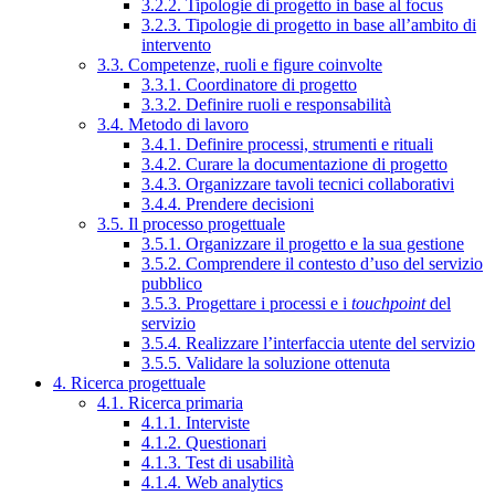
3.2.2. Tipologie di progetto in base al focus
3.2.3. Tipologie di progetto in base all’ambito di
intervento
3.3. Competenze, ruoli e figure coinvolte
3.3.1. Coordinatore di progetto
3.3.2. Definire ruoli e responsabilità
3.4. Metodo di lavoro
3.4.1. Definire processi, strumenti e rituali
3.4.2. Curare la documentazione di progetto
3.4.3. Organizzare tavoli tecnici collaborativi
3.4.4. Prendere decisioni
3.5. Il processo progettuale
3.5.1. Organizzare il progetto e la sua gestione
3.5.2. Comprendere il contesto d’uso del servizio
pubblico
3.5.3. Progettare i processi e i
touchpoint
del
servizio
3.5.4. Realizzare l’interfaccia utente del servizio
3.5.5. Validare la soluzione ottenuta
4. Ricerca progettuale
4.1. Ricerca primaria
4.1.1. Interviste
4.1.2. Questionari
4.1.3. Test di usabilità
4.1.4. Web analytics