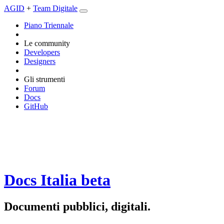
AGID
+
Team Digitale
Piano Triennale
Le community
Developers
Designers
Gli strumenti
Forum
Docs
GitHub
Docs Italia
beta
Documenti pubblici, digitali.