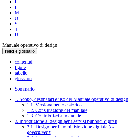
E
I
M
O
S
T
U
Manuale operativo di design
indici e glossario
contenuti
figure
tabelle
glossario
Sommario
1. Scopo, destinatari e uso del Manuale operativo di design
1.1. Versionamento e storico
1.2. Consultazione del manuale
1.3. Contribuisci al manuale
2. Introduzione al design per i servizi pubblici digitali
2.1. Design per l’amministrazione digitale (
e-
government
)