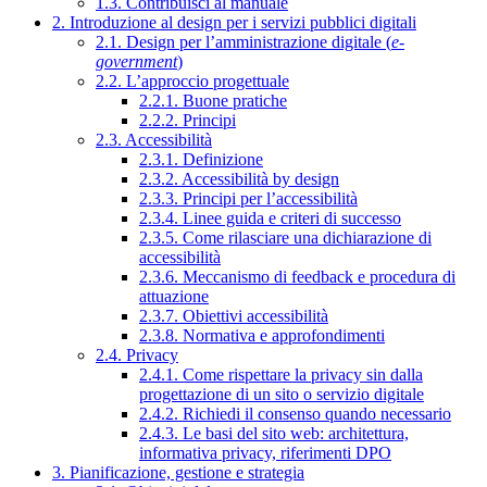
1.3. Contribuisci al manuale
2. Introduzione al design per i servizi pubblici digitali
2.1. Design per l’amministrazione digitale (
e-
government
)
2.2. L’approccio progettuale
2.2.1. Buone pratiche
2.2.2. Principi
2.3. Accessibilità
2.3.1. Definizione
2.3.2. Accessibilità by design
2.3.3. Principi per l’accessibilità
2.3.4. Linee guida e criteri di successo
2.3.5. Come rilasciare una dichiarazione di
accessibilità
2.3.6. Meccanismo di feedback e procedura di
attuazione
2.3.7. Obiettivi accessibilità
2.3.8. Normativa e approfondimenti
2.4. Privacy
2.4.1. Come rispettare la privacy sin dalla
progettazione di un sito o servizio digitale
2.4.2. Richiedi il consenso quando necessario
2.4.3. Le basi del sito web: architettura,
informativa privacy, riferimenti DPO
3. Pianificazione, gestione e strategia