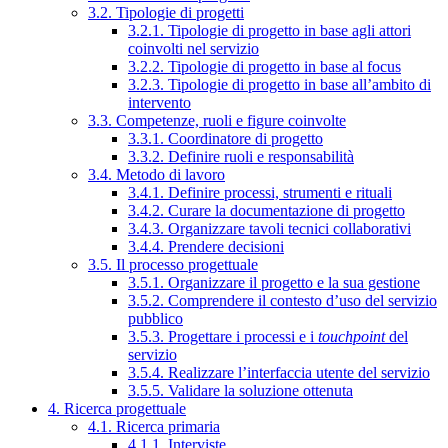
3.2. Tipologie di progetti
3.2.1. Tipologie di progetto in base agli attori
coinvolti nel servizio
3.2.2. Tipologie di progetto in base al focus
3.2.3. Tipologie di progetto in base all’ambito di
intervento
3.3. Competenze, ruoli e figure coinvolte
3.3.1. Coordinatore di progetto
3.3.2. Definire ruoli e responsabilità
3.4. Metodo di lavoro
3.4.1. Definire processi, strumenti e rituali
3.4.2. Curare la documentazione di progetto
3.4.3. Organizzare tavoli tecnici collaborativi
3.4.4. Prendere decisioni
3.5. Il processo progettuale
3.5.1. Organizzare il progetto e la sua gestione
3.5.2. Comprendere il contesto d’uso del servizio
pubblico
3.5.3. Progettare i processi e i
touchpoint
del
servizio
3.5.4. Realizzare l’interfaccia utente del servizio
3.5.5. Validare la soluzione ottenuta
4. Ricerca progettuale
4.1. Ricerca primaria
4.1.1. Interviste