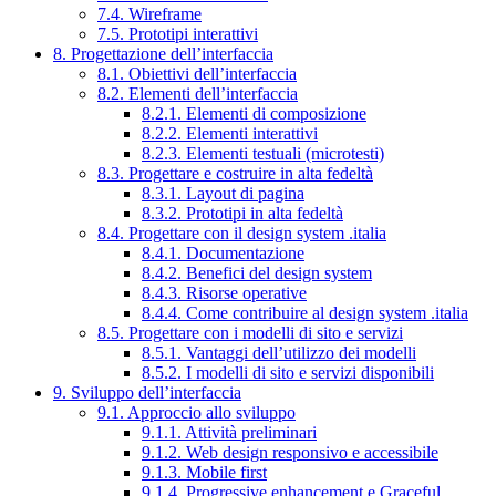
7.4. Wireframe
7.5. Prototipi interattivi
8. Progettazione dell’interfaccia
8.1. Obiettivi dell’interfaccia
8.2. Elementi dell’interfaccia
8.2.1. Elementi di composizione
8.2.2. Elementi interattivi
8.2.3. Elementi testuali (microtesti)
8.3. Progettare e costruire in alta fedeltà
8.3.1. Layout di pagina
8.3.2. Prototipi in alta fedeltà
8.4. Progettare con il design system .italia
8.4.1. Documentazione
8.4.2. Benefici del design system
8.4.3. Risorse operative
8.4.4. Come contribuire al design system .italia
8.5. Progettare con i modelli di sito e servizi
8.5.1. Vantaggi dell’utilizzo dei modelli
8.5.2. I modelli di sito e servizi disponibili
9. Sviluppo dell’interfaccia
9.1. Approccio allo sviluppo
9.1.1. Attività preliminari
9.1.2. Web design responsivo e accessibile
9.1.3. Mobile first
9.1.4. Progressive enhancement e Graceful