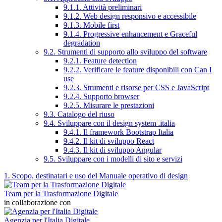
9.1.1. Attività preliminari
9.1.2. Web design responsivo e accessibile
9.1.3. Mobile first
9.1.4. Progressive enhancement e Graceful
degradation
9.2. Strumenti di supporto allo sviluppo del software
9.2.1. Feature detection
9.2.2. Verificare le feature disponibili con Can I
use
9.2.3. Strumenti e risorse per CSS e JavaScript
9.2.4. Supporto browser
9.2.5. Misurare le prestazioni
9.3. Catalogo del riuso
9.4. Sviluppare con il design system .italia
9.4.1. Il framework Bootstrap Italia
9.4.2. Il kit di sviluppo React
9.4.3. Il kit di sviluppo Angular
9.5. Sviluppare con i modelli di sito e servizi
1. Scopo, destinatari e uso del Manuale operativo di design
Team per la Trasformazione Digitale
in collaborazione con
Agenzia per l'Italia Digitale