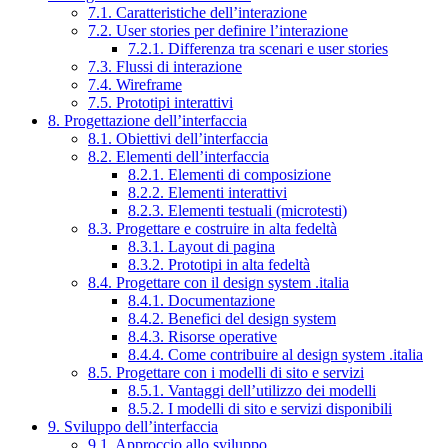
7.1. Caratteristiche dell’interazione
7.2. User stories per definire l’interazione
7.2.1. Differenza tra scenari e user stories
7.3. Flussi di interazione
7.4. Wireframe
7.5. Prototipi interattivi
8. Progettazione dell’interfaccia
8.1. Obiettivi dell’interfaccia
8.2. Elementi dell’interfaccia
8.2.1. Elementi di composizione
8.2.2. Elementi interattivi
8.2.3. Elementi testuali (microtesti)
8.3. Progettare e costruire in alta fedeltà
8.3.1. Layout di pagina
8.3.2. Prototipi in alta fedeltà
8.4. Progettare con il design system .italia
8.4.1. Documentazione
8.4.2. Benefici del design system
8.4.3. Risorse operative
8.4.4. Come contribuire al design system .italia
8.5. Progettare con i modelli di sito e servizi
8.5.1. Vantaggi dell’utilizzo dei modelli
8.5.2. I modelli di sito e servizi disponibili
9. Sviluppo dell’interfaccia
9.1. Approccio allo sviluppo