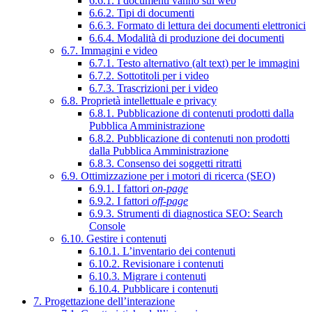
6.6.1. I documenti vanno sul web
6.6.2. Tipi di documenti
6.6.3. Formato di lettura dei documenti elettronici
6.6.4. Modalità di produzione dei documenti
6.7. Immagini e video
6.7.1. Testo alternativo (alt text) per le immagini
6.7.2. Sottotitoli per i video
6.7.3. Trascrizioni per i video
6.8. Proprietà intellettuale e privacy
6.8.1. Pubblicazione di contenuti prodotti dalla
Pubblica Amministrazione
6.8.2. Pubblicazione di contenuti non prodotti
dalla Pubblica Amministrazione
6.8.3. Consenso dei soggetti ritratti
6.9. Ottimizzazione per i motori di ricerca (SEO)
6.9.1. I fattori
on-page
6.9.2. I fattori
off-page
6.9.3. Strumenti di diagnostica SEO: Search
Console
6.10. Gestire i contenuti
6.10.1. L’inventario dei contenuti
6.10.2. Revisionare i contenuti
6.10.3. Migrare i contenuti
6.10.4. Pubblicare i contenuti
7. Progettazione dell’interazione