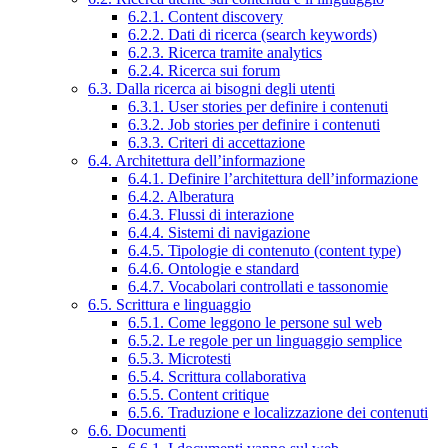
6.2.1. Content discovery
6.2.2. Dati di ricerca (search keywords)
6.2.3. Ricerca tramite analytics
6.2.4. Ricerca sui forum
6.3. Dalla ricerca ai bisogni degli utenti
6.3.1. User stories per definire i contenuti
6.3.2. Job stories per definire i contenuti
6.3.3. Criteri di accettazione
6.4. Architettura dell’informazione
6.4.1. Definire l’architettura dell’informazione
6.4.2. Alberatura
6.4.3. Flussi di interazione
6.4.4. Sistemi di navigazione
6.4.5. Tipologie di contenuto (content type)
6.4.6. Ontologie e standard
6.4.7. Vocabolari controllati e tassonomie
6.5. Scrittura e linguaggio
6.5.1. Come leggono le persone sul web
6.5.2. Le regole per un linguaggio semplice
6.5.3. Microtesti
6.5.4. Scrittura collaborativa
6.5.5. Content critique
6.5.6. Traduzione e localizzazione dei contenuti
6.6. Documenti