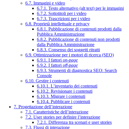
6.7. Immagini e video
6.7.1. Testo alternativo (alt text) per le immagini
6.7.2. Sottotitoli per i video
6.7.3. Trascrizioni per i video
6.8. Proprietà intellettuale e privacy
6.8.1. Pubblicazione di contenuti prodotti dalla
Pubblica Amministrazione
6.8.2. Pubblicazione di contenuti non prodotti
dalla Pubblica Amministrazione
6.8.3. Consenso dei soggetti ritratti
6.9. Ottimizzazione per i motori di ricerca (SEO)
6.9.1. I fattori
on-page
6.9.2. I fattori
off-page
6.9.3. Strumenti di diagnostica SEO: Search
Console
6.10. Gestire i contenuti
6.10.1. L’inventario dei contenuti
6.10.2. Revisionare i contenuti
6.10.3. Migrare i contenuti
6.10.4. Pubblicare i contenuti
7. Progettazione dell’interazione
7.1. Caratteristiche dell’interazione
7.2. User stories per definire l’interazione
7.2.1. Differenza tra scenari e user stories
7.3. Flussi di interazione