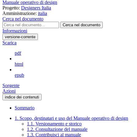
Manuale operativo di design
Progetto:
Designers Italia
Amministrazione:
italia
Cerca nel documento
Cerca nel documento
Informazioni
versione-corrente
Scarica
pdf
html
epub
Sorgente
Azioni
indice dei contenuti
Sommario
1. Scopo, destinatari e uso del Manuale operativo di design
1.1. Versionamento e storico
1.2. Consultazione del manuale
1.3. Contribuisci al manuale