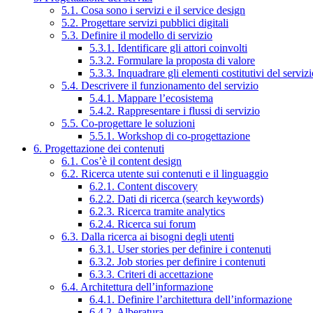
5.1. Cosa sono i servizi e il service design
5.2. Progettare servizi pubblici digitali
5.3. Definire il modello di servizio
5.3.1. Identificare gli attori coinvolti
5.3.2. Formulare la proposta di valore
5.3.3. Inquadrare gli elementi costitutivi del serviz
5.4. Descrivere il funzionamento del servizio
5.4.1. Mappare l’ecosistema
5.4.2. Rappresentare i flussi di servizio
5.5. Co-progettare le soluzioni
5.5.1. Workshop di co-progettazione
6. Progettazione dei contenuti
6.1. Cos’è il content design
6.2. Ricerca utente sui contenuti e il linguaggio
6.2.1. Content discovery
6.2.2. Dati di ricerca (search keywords)
6.2.3. Ricerca tramite analytics
6.2.4. Ricerca sui forum
6.3. Dalla ricerca ai bisogni degli utenti
6.3.1. User stories per definire i contenuti
6.3.2. Job stories per definire i contenuti
6.3.3. Criteri di accettazione
6.4. Architettura dell’informazione
6.4.1. Definire l’architettura dell’informazione
6.4.2. Alberatura