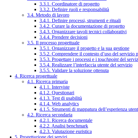
3.3.1. Coordinatore di progetto
3.3.2. Definire ruoli e responsabilità
3.4. Metodo di lavoro
3.4.1. Definire processi, strumenti e rituali
3.4.2. Curare la documentazione di progetto
3.4.3. Organizzare tavoli tecnici collaborativi
3.4.4. Prendere decisioni
3.5. Il processo progettuale
3.5.1. Organizzare il progetto e la sua gestione
3.5.2. Comprendere il contesto d’uso del servizio 
3.5.3. Progettare i processi e i
touchpoint
del servi
3.5.4. Realizzare l’interfaccia utente del servizio
3.5.5. Validare la soluzione ottenuta
4. Ricerca progettuale
4.1. Ricerca primaria
4.1.1. Interviste
4.1.2. Questionari
4.1.3. Test di usabilità
4.1.4. Web analytics
4.1.5. Strumenti di mappatura dell’esperienza uten
4.2. Ricerca secondaria
4.2.1. Ricerca documentale
4.2.2. Analisi benchmark
4.2.3. Valutazione euristica
5. Progettazione dei servizi