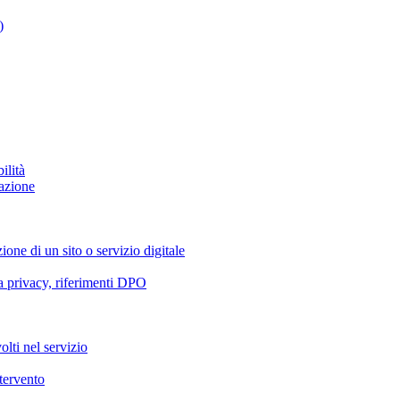
)
ilità
azione
ione di un sito o servizio digitale
va privacy, riferimenti DPO
olti nel servizio
ntervento