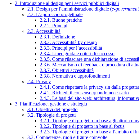
2. Introduzione al design per i servizi pubblici digitali
2.1. Design per l’amministrazione digitale (
e-government
2.2. L’approccio progettuale
2.2.1. Buone pratiche
2.2.2. Principi
2.3. Accessibilità
2.3.1. Definizione
2.3.2. Accessibilità by design
2.3.3. Principi per l’accessibilità
2.3.4. Linee guida e criteri di successo
2.3.5. Come rilasciare una dichiarazione di accessib
2.3.6. Meccanismo di feedback e procedura di attu
2.3.7. Obiettivi accessibilità
2.3.8. Normativa e approfondimenti
2.4. Privacy
2.4.1. Come rispettare la privacy sin dalla progettaz
2.4.2. Richiedi il consenso quando necessario
2.4.3. Le basi del sito web: architettura, informati
3. Pianificazione, gestione e strategia
3.1. Obiettivi del progetto
3.2. Tipologie di progetti
3.2.1. Tipologie di progetto in base agli attori coinv
3.2.2. Tipologie di progetto in base al focus
3.2.3. Tipologie di progetto in base all’ambito di i
3.3. Competenze, ruoli e figure coinvolte