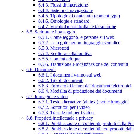
6.4.3. Flussi di interazione
6.4.4. Sistemi di navigazione
6.4.5. Tipologie di contenuto (content type)
6.4.6. Ontologie e standard
6.4.7. Vocabolari controllati e tassonomie
6.5. Scrittura e linguaggio
6.5.1. Come leggono le persone sul web
6.5.2. Le regole per un linguaggio semplice
6.5.3. Microtesti
6.5.4. Scrittura collaborativa
6.5.5. Content critique
6.5.6. Traduzione e localizzazione dei contenuti
6.6. Documenti
6.6.1. I documenti vanno sul web
6.6.2. Tipi di documenti
6.6.3. Formato di lettura dei documenti elettronici
6.6.4. Modalità di produzione dei documenti
6.7. Immagini e video
6.7.1. Testo alternativo (alt text) per le immagini
6.7.2. Sottotitoli per i video
6.7.3. Trascrizioni per i video
6.8. Proprietà intellettuale e privacy
6.8.1. Pubblicazione di contenuti prodotti dalla P
6.8.2. Pubblicazione di contenuti non prodotti dal