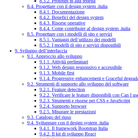
8.3.2. Prototipi in alta fedeltà
8.4. Progettare con il design system .italia
8.4.1. Documentazione
8.4.2. Benefici del design system
8.4.3. Risorse operative
8.4.4. Come contribuire al design system .italia
8.5. Progettare con i modelli di sito e servizi
8.5.1. Vantaggi dell’utilizzo dei modelli
8.5.2. I modelli di sito e servizi disponibili
9. Sviluppo dell’interfaccia
9.1. Approccio allo sviluppo
9.1.1. Attività preliminari
9.1.2. Web design responsivo e accessibile
9.1.3. Mobile first
9.1.4. Progressive enhancement e Graceful degrad
9.2. Strumenti di supporto allo sviluppo del software
9.2.1. Feature detection
9.2.2. Verificare le feature disponibili con Can I us
9.2.3. Strumenti e risorse per CSS e JavaScript
9.2.4. Supporto browser
9.2.5. Misurare le prestazioni
9.3. Catalogo del riuso
9.4. Sviluppare con il design system .italia
9.4.1. Il framework Bootstrap Italia
9.4.2. Il kit di sviluppo React