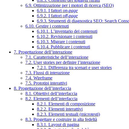
6.8.3. Consenso dei soggetti ritratti
6.9. Ottimizzazione per i motori di ricerca (SEO)
6.9.1. I fattori
on-page
6.9.2. I fattori
off-page
6.9.3. Strumenti di diagnostica SEO: Search Cons
6.10. Gestire i contenuti
6.10.1. L’inventario dei contenuti
6.10.2. Revisionare i contenuti
6.10.3. Migrare i contenuti
6.10.4. Pubblicare i contenuti
7. Progettazione dell’interazione
7.1. Caratteristiche dell’interazione
7.2. User stories per definire l’interazione
7.2.1. Differenza tra scenari e user stories
7.3. Flussi di interazione
7.4. Wireframe
7.5. Prototipi interattivi
8. Progettazione dell’interfaccia
8.1. Obiettivi dell’interfaccia
8.2. Elementi dell’interfaccia
8.2.1. Elementi di composizione
8.2.2. Elementi interattivi
8.2.3. Elementi testuali (microtesti)
8.3. Progettare e costruire in alta fedeltà
8.3.1. Layout di pagina