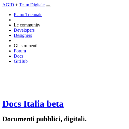
AGID
+
Team Digitale
Piano Triennale
Le community
Developers
Designers
Gli strumenti
Forum
Docs
GitHub
Docs Italia
beta
Documenti pubblici, digitali.