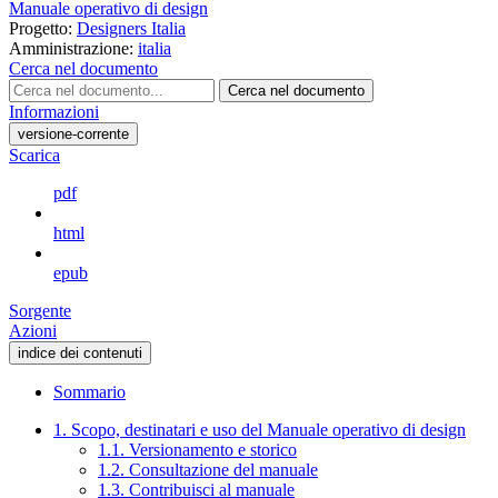
Manuale operativo di design
Progetto:
Designers Italia
Amministrazione:
italia
Cerca nel documento
Cerca nel documento
Informazioni
versione-corrente
Scarica
pdf
html
epub
Sorgente
Azioni
indice dei contenuti
Sommario
1. Scopo, destinatari e uso del Manuale operativo di design
1.1. Versionamento e storico
1.2. Consultazione del manuale
1.3. Contribuisci al manuale