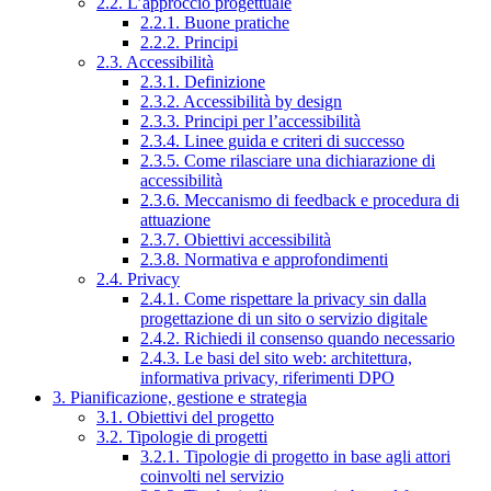
2.2. L’approccio progettuale
2.2.1. Buone pratiche
2.2.2. Principi
2.3. Accessibilità
2.3.1. Definizione
2.3.2. Accessibilità by design
2.3.3. Principi per l’accessibilità
2.3.4. Linee guida e criteri di successo
2.3.5. Come rilasciare una dichiarazione di
accessibilità
2.3.6. Meccanismo di feedback e procedura di
attuazione
2.3.7. Obiettivi accessibilità
2.3.8. Normativa e approfondimenti
2.4. Privacy
2.4.1. Come rispettare la privacy sin dalla
progettazione di un sito o servizio digitale
2.4.2. Richiedi il consenso quando necessario
2.4.3. Le basi del sito web: architettura,
informativa privacy, riferimenti DPO
3. Pianificazione, gestione e strategia
3.1. Obiettivi del progetto
3.2. Tipologie di progetti
3.2.1. Tipologie di progetto in base agli attori
coinvolti nel servizio