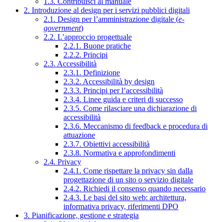
1.3. Contribuisci al manuale
2. Introduzione al design per i servizi pubblici digitali
2.1. Design per l’amministrazione digitale (
e-
government
)
2.2. L’approccio progettuale
2.2.1. Buone pratiche
2.2.2. Principi
2.3. Accessibilità
2.3.1. Definizione
2.3.2. Accessibilità by design
2.3.3. Principi per l’accessibilità
2.3.4. Linee guida e criteri di successo
2.3.5. Come rilasciare una dichiarazione di
accessibilità
2.3.6. Meccanismo di feedback e procedura di
attuazione
2.3.7. Obiettivi accessibilità
2.3.8. Normativa e approfondimenti
2.4. Privacy
2.4.1. Come rispettare la privacy sin dalla
progettazione di un sito o servizio digitale
2.4.2. Richiedi il consenso quando necessario
2.4.3. Le basi del sito web: architettura,
informativa privacy, riferimenti DPO
3. Pianificazione, gestione e strategia