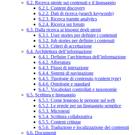
6.2. Ricerca utente sui contenuti e il linguaggio
6.2.1. Content discovery
6.2.2. Dati di ricerca (search keywords)
6.2.3. Ricerca tramite analytics
6.2.4. Ricerca sui forum
6.3. Dalla ricerca ai bisogni degli utenti
6.3.1. User stories per definire i contenuti
6.3.2. Job stories per definire i contenuti
6.3.3. Criteri di accettazione
6.4. Architettura dell’informazione
6.4.1. Definire l’architettura dell’informazione
6.4.2. Alberatura
6.4.3. Flussi di interazione
6.4.4. Sistemi di navigazione
6.4.5. Tipologie di contenuto (content type)
6.4.6. Ontologie e standard
6.4.7. Vocabolari controllati e tassonomie
6.5. Scrittura e linguaggio
6.5.1. Come leggono le persone sul web
6.5.2. Le regole per un linguaggio semplice
6.5.3. Microtesti
6.5.4. Scrittura collaborativa
6.5.5. Content critique
6.5.6. Traduzione e localizzazione dei contenuti
6.6. Documenti