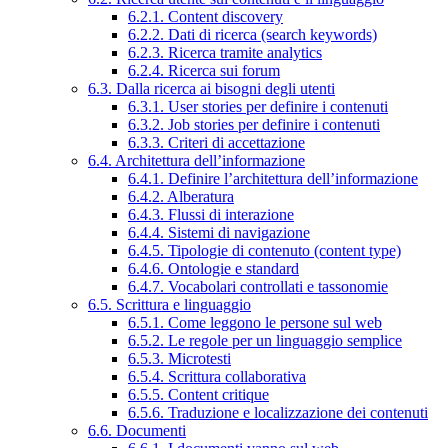
6.2.1. Content discovery
6.2.2. Dati di ricerca (search keywords)
6.2.3. Ricerca tramite analytics
6.2.4. Ricerca sui forum
6.3. Dalla ricerca ai bisogni degli utenti
6.3.1. User stories per definire i contenuti
6.3.2. Job stories per definire i contenuti
6.3.3. Criteri di accettazione
6.4. Architettura dell’informazione
6.4.1. Definire l’architettura dell’informazione
6.4.2. Alberatura
6.4.3. Flussi di interazione
6.4.4. Sistemi di navigazione
6.4.5. Tipologie di contenuto (content type)
6.4.6. Ontologie e standard
6.4.7. Vocabolari controllati e tassonomie
6.5. Scrittura e linguaggio
6.5.1. Come leggono le persone sul web
6.5.2. Le regole per un linguaggio semplice
6.5.3. Microtesti
6.5.4. Scrittura collaborativa
6.5.5. Content critique
6.5.6. Traduzione e localizzazione dei contenuti
6.6. Documenti