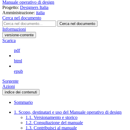
Manuale operativo di design
Progetto:
Designers Italia
Amministrazione:
italia
Cerca nel documento
Cerca nel documento
Informazioni
versione-corrente
Scarica
pdf
html
epub
Sorgente
Azioni
indice dei contenuti
Sommario
1. Scopo, destinatari e uso del Manuale operativo di design
1.1. Versionamento e storico
1.2. Consultazione del manuale
1.3. Contribuisci al manuale