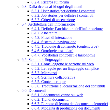
6.2.4. Ricerca sui forum
6.3. Dalla ricerca ai bisogni degli utenti
6.3.1. User stories per definire i contenuti
6.3.2. Job stories per definire i contenuti
6.3.3. Criteri di accettazione
6.4. Architettura dell’informazione
6.4.1. Definire l’architettura dell’informazione
6.4.2. Alberatura
6.4.3. Flussi di interazione
6.4.4. Sistemi di navigazione
6.4.5. Tipologie di contenuto (content type)
6.4.6. Ontologie e standard
6.4.7. Vocabolari controllati e tassonomie
6.5. Scrittura e linguaggio
6.5.1. Come leggono le persone sul web
6.5.2. Le regole per un linguaggio semplice
6.5.3. Microtesti
6.5.4. Scrittura collaborativa
6.5.5. Content critique
6.5.6. Traduzione e localizzazione dei contenuti
6.6. Documenti
6.6.1. I documenti vanno sul web
6.6.2. Tipi di documenti
6.6.3. Formato di lettura dei documenti elettronici
6.6.4. Modalità di produzione dei documenti