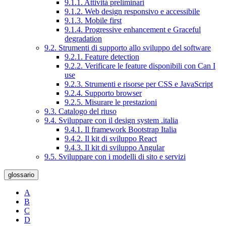
9.1.1. Attività preliminari
9.1.2. Web design responsivo e accessibile
9.1.3. Mobile first
9.1.4. Progressive enhancement e Graceful
degradation
9.2. Strumenti di supporto allo sviluppo del software
9.2.1. Feature detection
9.2.2. Verificare le feature disponibili con Can I
use
9.2.3. Strumenti e risorse per CSS e JavaScript
9.2.4. Supporto browser
9.2.5. Misurare le prestazioni
9.3. Catalogo del riuso
9.4. Sviluppare con il design system .italia
9.4.1. Il framework Bootstrap Italia
9.4.2. Il kit di sviluppo React
9.4.3. Il kit di sviluppo Angular
9.5. Sviluppare con i modelli di sito e servizi
glossario
A
B
C
D