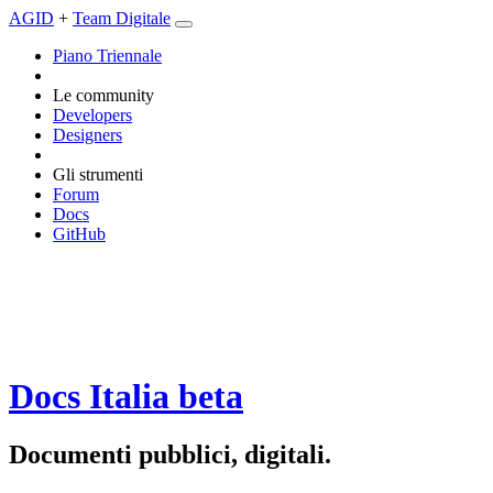
AGID
+
Team Digitale
Piano Triennale
Le community
Developers
Designers
Gli strumenti
Forum
Docs
GitHub
Docs Italia
beta
Documenti pubblici, digitali.