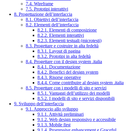
7.4. Wireframe
7.5. Prototipi interattivi
8. Progettazione dell’interfaccia
8.1. Obiettivi dell’interfaccia
8.2. Elementi dell’interfaccia
8.2.1. Elementi di composizione
8.2.2. Elementi interattivi
8.2.3. Elementi testuali (microtesti)
8.3. Progettare e costruire in alta fedeltà
8.3.1. Layout di pagina
8.3.2. Prototipi in alta fedeltà
8.4. Progettare con il design system .italia
8.4.1. Documentazione
8.4.2. Benefici del design system
8.4.3. Risorse operative
8.4.4. Come contribuire al design system .italia
8.5. Progettare con i modelli di sito e servizi
8.5.1. Vantaggi dell’utilizzo dei modelli
8.5.2. I modelli di sito e servizi disponibili
9. Sviluppo dell’interfaccia
9.1. Approccio allo sviluppo
9.1.1. Attività preliminari
9.1.2. Web design responsivo e accessibile
9.1.3. Mobile first
9.1.4. Progressive enhancement e Graceful