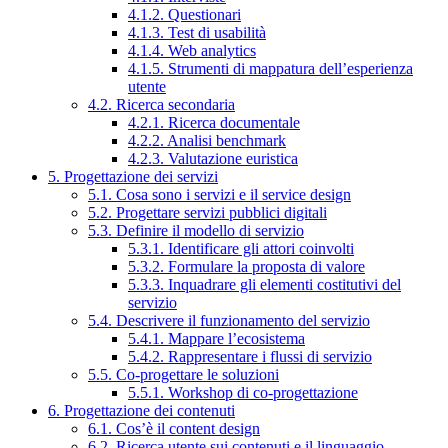
4.1.2. Questionari
4.1.3. Test di usabilità
4.1.4. Web analytics
4.1.5. Strumenti di mappatura dell’esperienza
utente
4.2. Ricerca secondaria
4.2.1. Ricerca documentale
4.2.2. Analisi benchmark
4.2.3. Valutazione euristica
5. Progettazione dei servizi
5.1. Cosa sono i servizi e il service design
5.2. Progettare servizi pubblici digitali
5.3. Definire il modello di servizio
5.3.1. Identificare gli attori coinvolti
5.3.2. Formulare la proposta di valore
5.3.3. Inquadrare gli elementi costitutivi del
servizio
5.4. Descrivere il funzionamento del servizio
5.4.1. Mappare l’ecosistema
5.4.2. Rappresentare i flussi di servizio
5.5. Co-progettare le soluzioni
5.5.1. Workshop di co-progettazione
6. Progettazione dei contenuti
6.1. Cos’è il content design
6.2. Ricerca utente sui contenuti e il linguaggio