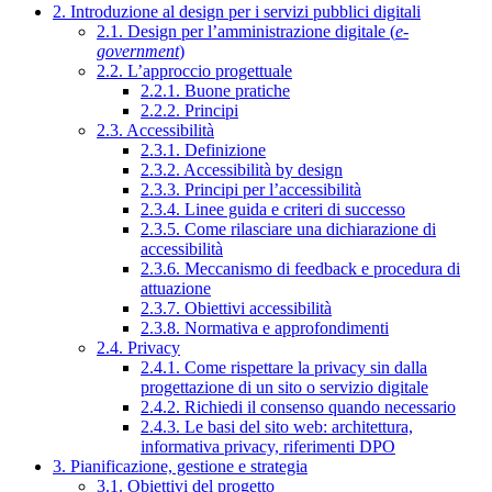
2. Introduzione al design per i servizi pubblici digitali
2.1. Design per l’amministrazione digitale (
e-
government
)
2.2. L’approccio progettuale
2.2.1. Buone pratiche
2.2.2. Principi
2.3. Accessibilità
2.3.1. Definizione
2.3.2. Accessibilità by design
2.3.3. Principi per l’accessibilità
2.3.4. Linee guida e criteri di successo
2.3.5. Come rilasciare una dichiarazione di
accessibilità
2.3.6. Meccanismo di feedback e procedura di
attuazione
2.3.7. Obiettivi accessibilità
2.3.8. Normativa e approfondimenti
2.4. Privacy
2.4.1. Come rispettare la privacy sin dalla
progettazione di un sito o servizio digitale
2.4.2. Richiedi il consenso quando necessario
2.4.3. Le basi del sito web: architettura,
informativa privacy, riferimenti DPO
3. Pianificazione, gestione e strategia
3.1. Obiettivi del progetto