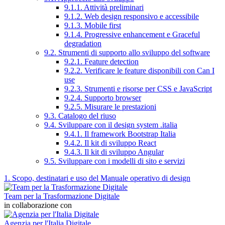
9.1.1. Attività preliminari
9.1.2. Web design responsivo e accessibile
9.1.3. Mobile first
9.1.4. Progressive enhancement e Graceful
degradation
9.2. Strumenti di supporto allo sviluppo del software
9.2.1. Feature detection
9.2.2. Verificare le feature disponibili con Can I
use
9.2.3. Strumenti e risorse per CSS e JavaScript
9.2.4. Supporto browser
9.2.5. Misurare le prestazioni
9.3. Catalogo del riuso
9.4. Sviluppare con il design system .italia
9.4.1. Il framework Bootstrap Italia
9.4.2. Il kit di sviluppo React
9.4.3. Il kit di sviluppo Angular
9.5. Sviluppare con i modelli di sito e servizi
1. Scopo, destinatari e uso del Manuale operativo di design
Team per la Trasformazione Digitale
in collaborazione con
Agenzia per l'Italia Digitale