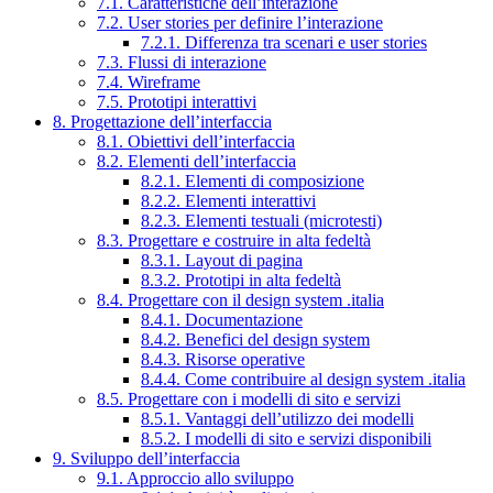
7.1. Caratteristiche dell’interazione
7.2. User stories per definire l’interazione
7.2.1. Differenza tra scenari e user stories
7.3. Flussi di interazione
7.4. Wireframe
7.5. Prototipi interattivi
8. Progettazione dell’interfaccia
8.1. Obiettivi dell’interfaccia
8.2. Elementi dell’interfaccia
8.2.1. Elementi di composizione
8.2.2. Elementi interattivi
8.2.3. Elementi testuali (microtesti)
8.3. Progettare e costruire in alta fedeltà
8.3.1. Layout di pagina
8.3.2. Prototipi in alta fedeltà
8.4. Progettare con il design system .italia
8.4.1. Documentazione
8.4.2. Benefici del design system
8.4.3. Risorse operative
8.4.4. Come contribuire al design system .italia
8.5. Progettare con i modelli di sito e servizi
8.5.1. Vantaggi dell’utilizzo dei modelli
8.5.2. I modelli di sito e servizi disponibili
9. Sviluppo dell’interfaccia
9.1. Approccio allo sviluppo