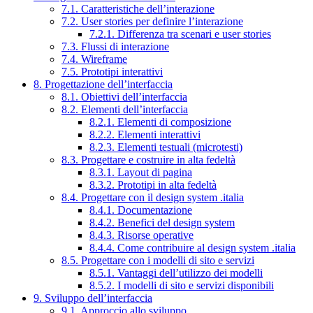
7.1. Caratteristiche dell’interazione
7.2. User stories per definire l’interazione
7.2.1. Differenza tra scenari e user stories
7.3. Flussi di interazione
7.4. Wireframe
7.5. Prototipi interattivi
8. Progettazione dell’interfaccia
8.1. Obiettivi dell’interfaccia
8.2. Elementi dell’interfaccia
8.2.1. Elementi di composizione
8.2.2. Elementi interattivi
8.2.3. Elementi testuali (microtesti)
8.3. Progettare e costruire in alta fedeltà
8.3.1. Layout di pagina
8.3.2. Prototipi in alta fedeltà
8.4. Progettare con il design system .italia
8.4.1. Documentazione
8.4.2. Benefici del design system
8.4.3. Risorse operative
8.4.4. Come contribuire al design system .italia
8.5. Progettare con i modelli di sito e servizi
8.5.1. Vantaggi dell’utilizzo dei modelli
8.5.2. I modelli di sito e servizi disponibili
9. Sviluppo dell’interfaccia
9.1. Approccio allo sviluppo