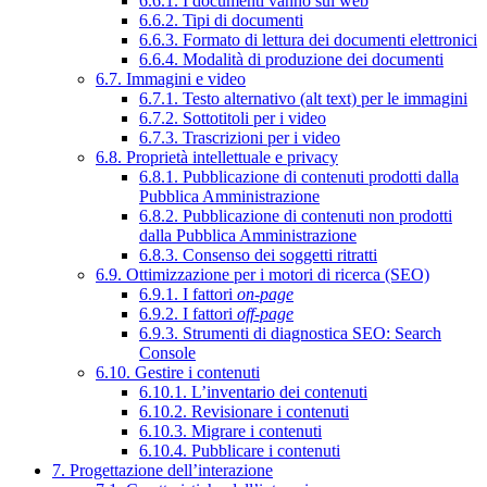
6.6.1. I documenti vanno sul web
6.6.2. Tipi di documenti
6.6.3. Formato di lettura dei documenti elettronici
6.6.4. Modalità di produzione dei documenti
6.7. Immagini e video
6.7.1. Testo alternativo (alt text) per le immagini
6.7.2. Sottotitoli per i video
6.7.3. Trascrizioni per i video
6.8. Proprietà intellettuale e privacy
6.8.1. Pubblicazione di contenuti prodotti dalla
Pubblica Amministrazione
6.8.2. Pubblicazione di contenuti non prodotti
dalla Pubblica Amministrazione
6.8.3. Consenso dei soggetti ritratti
6.9. Ottimizzazione per i motori di ricerca (SEO)
6.9.1. I fattori
on-page
6.9.2. I fattori
off-page
6.9.3. Strumenti di diagnostica SEO: Search
Console
6.10. Gestire i contenuti
6.10.1. L’inventario dei contenuti
6.10.2. Revisionare i contenuti
6.10.3. Migrare i contenuti
6.10.4. Pubblicare i contenuti
7. Progettazione dell’interazione