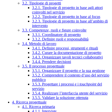
3.2. Tipologie di progetti
3.2.1. Tipologie di progetto in base agli attori
coinvolti nel servizio
3.2.2. Tipologie di progetto in base al focus
3.2.3. Tipologie di progetto in base all’ambito di
intervento
3.3. Competenze, ruoli e figure coinvolte
3.3.1. Coordinatore di progetto
3.3.2. Definire ruoli e responsabilità
3.4. Metodo di lavoro
3.4.1. Definire processi, strumenti e rituali
3.4.2. Curare la documentazione di progetto
3.4.3. Organizzare tavoli tecnici collaborativi
3.4.4. Prendere decisioni
3.5. Il processo progettuale
3.5.1. Organizzare il progetto e la sua gestione
3.5.2. Comprendere il contesto d’uso del servizio
pubblico
3.5.3. Progettare i processi e i
touchpoint
del
servizio
3.5.4. Realizzare l’interfaccia utente del servizio
3.5.5. Validare la soluzione ottenuta
4. Ricerca progettuale
4.1. Ricerca primaria
4.1.1. Interviste