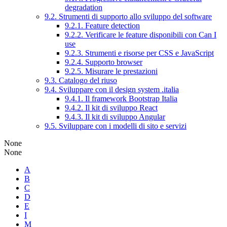
degradation
9.2. Strumenti di supporto allo sviluppo del software
9.2.1. Feature detection
9.2.2. Verificare le feature disponibili con Can I
use
9.2.3. Strumenti e risorse per CSS e JavaScript
9.2.4. Supporto browser
9.2.5. Misurare le prestazioni
9.3. Catalogo del riuso
9.4. Sviluppare con il design system .italia
9.4.1. Il framework Bootstrap Italia
9.4.2. Il kit di sviluppo React
9.4.3. Il kit di sviluppo Angular
9.5. Sviluppare con i modelli di sito e servizi
None
None
A
B
C
D
E
I
M