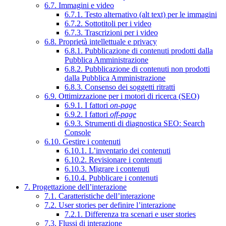
6.7. Immagini e video
6.7.1. Testo alternativo (alt text) per le immagini
6.7.2. Sottotitoli per i video
6.7.3. Trascrizioni per i video
6.8. Proprietà intellettuale e privacy
6.8.1. Pubblicazione di contenuti prodotti dalla
Pubblica Amministrazione
6.8.2. Pubblicazione di contenuti non prodotti
dalla Pubblica Amministrazione
6.8.3. Consenso dei soggetti ritratti
6.9. Ottimizzazione per i motori di ricerca (SEO)
6.9.1. I fattori
on-page
6.9.2. I fattori
off-page
6.9.3. Strumenti di diagnostica SEO: Search
Console
6.10. Gestire i contenuti
6.10.1. L’inventario dei contenuti
6.10.2. Revisionare i contenuti
6.10.3. Migrare i contenuti
6.10.4. Pubblicare i contenuti
7. Progettazione dell’interazione
7.1. Caratteristiche dell’interazione
7.2. User stories per definire l’interazione
7.2.1. Differenza tra scenari e user stories
7.3. Flussi di interazione