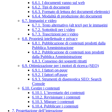
6.6.1. I documenti vanno sul web
6.6.2. Tipi di documenti
6.6.3. Formato di lettura dei documenti elettronici
6.6.4. Modalità di produzione dei documenti
6.7. Immagini e video
6.7.1. Testo alternativo (alt text) per le immagini
6.7.2. Sottotitoli per i video
6.7.3. Trascrizioni per i video
6.8. Proprietà intellettuale e privacy
6.8.1. Pubblicazione di contenuti prodotti dalla
Pubblica Amministrazione
6.8.2. Pubblicazione di contenuti non prodotti
dalla Pubblica Amministrazione
6.8.3. Consenso dei soggetti ritratti
6.9. Ottimizzazione per i motori di ricerca (SEO)
6.9.1. I fattori
on-page
6.9.2. I fattori
off-page
6.9.3. Strumenti di diagnostica SEO: Search
Console
6.10. Gestire i contenuti
6.10.1. L’inventario dei contenuti
6.10.2. Revisionare i contenuti
6.10.3. Migrare i contenuti
6.10.4. Pubblicare i contenuti
7. Progettazione dell’interazione