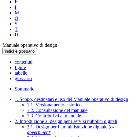
E
I
M
O
S
T
U
Manuale operativo di design
indici e glossario
contenuti
figure
tabelle
glossario
Sommario
1. Scopo, destinatari e uso del Manuale operativo di design
1.1. Versionamento e storico
1.2. Consultazione del manuale
1.3. Contribuisci al manuale
2. Introduzione al design per i servizi pubblici digitali
2.1. Design per l’amministrazione digitale (
e-
government
)