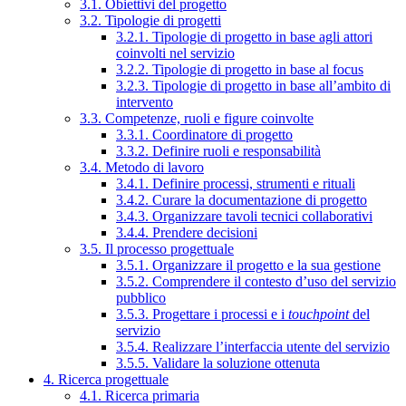
3.1. Obiettivi del progetto
3.2. Tipologie di progetti
3.2.1. Tipologie di progetto in base agli attori
coinvolti nel servizio
3.2.2. Tipologie di progetto in base al focus
3.2.3. Tipologie di progetto in base all’ambito di
intervento
3.3. Competenze, ruoli e figure coinvolte
3.3.1. Coordinatore di progetto
3.3.2. Definire ruoli e responsabilità
3.4. Metodo di lavoro
3.4.1. Definire processi, strumenti e rituali
3.4.2. Curare la documentazione di progetto
3.4.3. Organizzare tavoli tecnici collaborativi
3.4.4. Prendere decisioni
3.5. Il processo progettuale
3.5.1. Organizzare il progetto e la sua gestione
3.5.2. Comprendere il contesto d’uso del servizio
pubblico
3.5.3. Progettare i processi e i
touchpoint
del
servizio
3.5.4. Realizzare l’interfaccia utente del servizio
3.5.5. Validare la soluzione ottenuta
4. Ricerca progettuale
4.1. Ricerca primaria