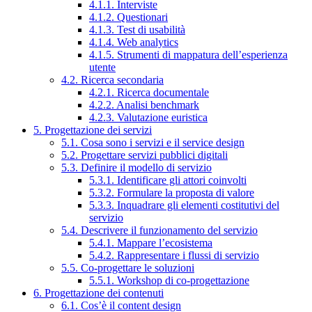
4.1.1. Interviste
4.1.2. Questionari
4.1.3. Test di usabilità
4.1.4. Web analytics
4.1.5. Strumenti di mappatura dell’esperienza
utente
4.2. Ricerca secondaria
4.2.1. Ricerca documentale
4.2.2. Analisi benchmark
4.2.3. Valutazione euristica
5. Progettazione dei servizi
5.1. Cosa sono i servizi e il service design
5.2. Progettare servizi pubblici digitali
5.3. Definire il modello di servizio
5.3.1. Identificare gli attori coinvolti
5.3.2. Formulare la proposta di valore
5.3.3. Inquadrare gli elementi costitutivi del
servizio
5.4. Descrivere il funzionamento del servizio
5.4.1. Mappare l’ecosistema
5.4.2. Rappresentare i flussi di servizio
5.5. Co-progettare le soluzioni
5.5.1. Workshop di co-progettazione
6. Progettazione dei contenuti
6.1. Cos’è il content design