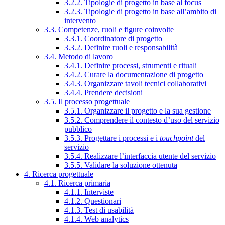
3.2.2. Tipologie di progetto in base al focus
3.2.3. Tipologie di progetto in base all’ambito di
intervento
3.3. Competenze, ruoli e figure coinvolte
3.3.1. Coordinatore di progetto
3.3.2. Definire ruoli e responsabilità
3.4. Metodo di lavoro
3.4.1. Definire processi, strumenti e rituali
3.4.2. Curare la documentazione di progetto
3.4.3. Organizzare tavoli tecnici collaborativi
3.4.4. Prendere decisioni
3.5. Il processo progettuale
3.5.1. Organizzare il progetto e la sua gestione
3.5.2. Comprendere il contesto d’uso del servizio
pubblico
3.5.3. Progettare i processi e i
touchpoint
del
servizio
3.5.4. Realizzare l’interfaccia utente del servizio
3.5.5. Validare la soluzione ottenuta
4. Ricerca progettuale
4.1. Ricerca primaria
4.1.1. Interviste
4.1.2. Questionari
4.1.3. Test di usabilità
4.1.4. Web analytics