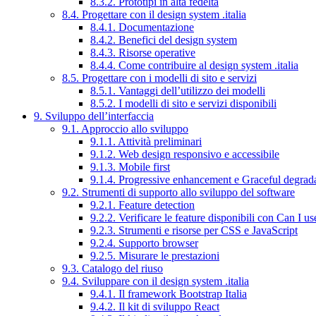
8.3.2. Prototipi in alta fedeltà
8.4. Progettare con il design system .italia
8.4.1. Documentazione
8.4.2. Benefici del design system
8.4.3. Risorse operative
8.4.4. Come contribuire al design system .italia
8.5. Progettare con i modelli di sito e servizi
8.5.1. Vantaggi dell’utilizzo dei modelli
8.5.2. I modelli di sito e servizi disponibili
9. Sviluppo dell’interfaccia
9.1. Approccio allo sviluppo
9.1.1. Attività preliminari
9.1.2. Web design responsivo e accessibile
9.1.3. Mobile first
9.1.4. Progressive enhancement e Graceful degrad
9.2. Strumenti di supporto allo sviluppo del software
9.2.1. Feature detection
9.2.2. Verificare le feature disponibili con Can I us
9.2.3. Strumenti e risorse per CSS e JavaScript
9.2.4. Supporto browser
9.2.5. Misurare le prestazioni
9.3. Catalogo del riuso
9.4. Sviluppare con il design system .italia
9.4.1. Il framework Bootstrap Italia
9.4.2. Il kit di sviluppo React