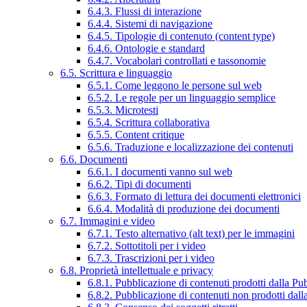
6.4.3. Flussi di interazione
6.4.4. Sistemi di navigazione
6.4.5. Tipologie di contenuto (content type)
6.4.6. Ontologie e standard
6.4.7. Vocabolari controllati e tassonomie
6.5. Scrittura e linguaggio
6.5.1. Come leggono le persone sul web
6.5.2. Le regole per un linguaggio semplice
6.5.3. Microtesti
6.5.4. Scrittura collaborativa
6.5.5. Content critique
6.5.6. Traduzione e localizzazione dei contenuti
6.6. Documenti
6.6.1. I documenti vanno sul web
6.6.2. Tipi di documenti
6.6.3. Formato di lettura dei documenti elettronici
6.6.4. Modalità di produzione dei documenti
6.7. Immagini e video
6.7.1. Testo alternativo (alt text) per le immagini
6.7.2. Sottotitoli per i video
6.7.3. Trascrizioni per i video
6.8. Proprietà intellettuale e privacy
6.8.1. Pubblicazione di contenuti prodotti dalla P
6.8.2. Pubblicazione di contenuti non prodotti dal