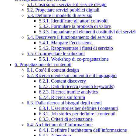
5.1. Cosa sono i servizi e il service design
5.2. Progettare servizi pubblici digitali
5.3. Definire il modello di servizio
5.3.1. Identificare gli attori coinvolti
5.3.2. Formulare la proposta di valore
5.3.3. Inquadrare gli elementi costitutivi del serviz
5.4. Descrivere il funzionamento del servizio
5.4.1. Mappare l’ecosistema
5.4.2. Rappresentare i flussi di servizio
5.5. Co-progettare le soluzioni
5.5.1. Workshop di co-progettazione
6. Progettazione dei contenuti
6.1. Cos’è il content design
6.2. Ricerca utente sui contenuti e il linguaggio
6.2.1. Content discovery
6.2.2. Dati di ricerca (search keywords)
6.2.3. Ricerca tramite analytics
6.2.4. Ricerca sui forum
6.3. Dalla ricerca ai bisogni degli utenti
6.3.1. User stories per definire i contenuti
6.3.2. Job stories per definire i contenuti
6.3.3. Criteri di accettazione
6.4. Architettura dell’informazione
6.4.1. Definire l’architettura dell’informazione
6.4.2. Alberatura