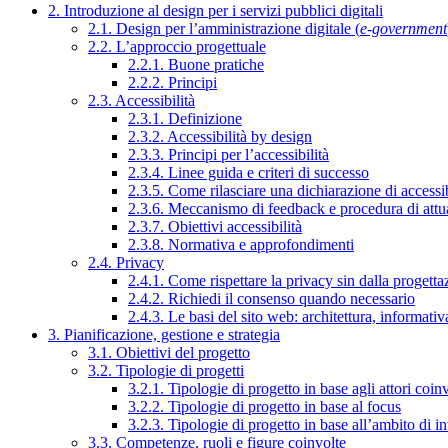
2. Introduzione al design per i servizi pubblici digitali
2.1. Design per l’amministrazione digitale (
e-government
2.2. L’approccio progettuale
2.2.1. Buone pratiche
2.2.2. Principi
2.3. Accessibilità
2.3.1. Definizione
2.3.2. Accessibilità by design
2.3.3. Principi per l’accessibilità
2.3.4. Linee guida e criteri di successo
2.3.5. Come rilasciare una dichiarazione di accessib
2.3.6. Meccanismo di feedback e procedura di attu
2.3.7. Obiettivi accessibilità
2.3.8. Normativa e approfondimenti
2.4. Privacy
2.4.1. Come rispettare la privacy sin dalla progettaz
2.4.2. Richiedi il consenso quando necessario
2.4.3. Le basi del sito web: architettura, informati
3. Pianificazione, gestione e strategia
3.1. Obiettivi del progetto
3.2. Tipologie di progetti
3.2.1. Tipologie di progetto in base agli attori coinv
3.2.2. Tipologie di progetto in base al focus
3.2.3. Tipologie di progetto in base all’ambito di i
3.3. Competenze, ruoli e figure coinvolte