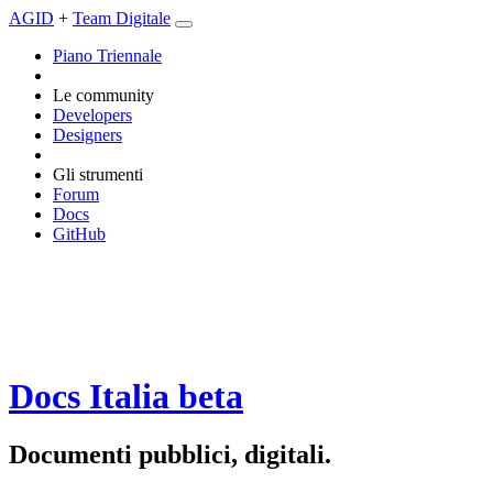
AGID
+
Team Digitale
Piano Triennale
Le community
Developers
Designers
Gli strumenti
Forum
Docs
GitHub
Docs Italia
beta
Documenti pubblici, digitali.