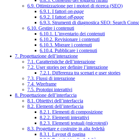
6.8.3. Consenso dei soggetti ritratti
6.9. Ottimizzazione per i motori di ricerca (SEO)
6.9.1. I fattori
on-page
6.9.2. I fattori
off-page
6.9.3. Strumenti di diagnostica SEO: Search Cons
6.10. Gestire i contenuti
6.10.1. L’inventario dei contenuti
6.10.2. Revisionare i contenuti
6.10.3. Migrare i contenuti
6.10.4. Pubblicare i contenuti
7. Progettazione dell’interazione
7.1. Caratteristiche dell’interazione
7.2. User stories per definire l’interazione
7.2.1. Differenza tra scenari e user stories
7.3. Flussi di interazione
7.4. Wireframe
7.5. Prototipi interattivi
8. Progettazione dell’interfaccia
8.1. Obiettivi dell’interfaccia
8.2. Elementi dell’interfaccia
8.2.1. Elementi di composizione
8.2.2. Elementi interattivi
8.2.3. Elementi testuali (microtesti)
8.3. Progettare e costruire in alta fedeltà
8.3.1. Layout di pagina