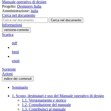
Manuale operativo di design
Progetto:
Designers Italia
Amministrazione:
italia
Cerca nel documento
Cerca nel documento
Informazioni
versione-corrente
Scarica
pdf
html
epub
Sorgente
Azioni
indice dei contenuti
Sommario
1. Scopo, destinatari e uso del Manuale operativo di design
1.1. Versionamento e storico
1.2. Consultazione del manuale
1.3. Contribuisci al manuale