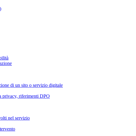
)
ilità
azione
ione di un sito o servizio digitale
va privacy, riferimenti DPO
olti nel servizio
ntervento