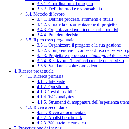
3.3.1. Coordinatore di progetto
3.3.2. Definire ruoli e responsabilità
3.4. Metodo di lavoro
3.4.1. Definire processi, strumenti e rituali
3.4.2. Curare la documentazione di progetto
3.4.3. Organizzare tavoli tecnici collaborativi
3.4.4. Prendere decisioni
3.5. Il processo progettuale
3.5.1. Organizzare il progetto e la sua gestione
3.5.2. Comprendere il contesto d’uso del servizio 
3.5.3. Progettare i processi e i
touchpoint
del servi
3.5.4. Realizzare l’interfaccia utente del servizio
3.5.5. Validare la soluzione ottenuta
4. Ricerca progettuale
4.1. Ricerca primaria
4.1.1. Interviste
4.1.2. Questionari
4.1.3. Test di usabilità
4.1.4. Web analytics
4.1.5. Strumenti di mappatura dell’esperienza uten
4.2. Ricerca secondaria
4.2.1. Ricerca documentale
4.2.2. Analisi benchmark
4.2.3. Valutazione euristica
5. Progettazione dei servizi