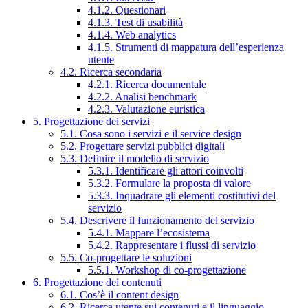
4.1.2. Questionari
4.1.3. Test di usabilità
4.1.4. Web analytics
4.1.5. Strumenti di mappatura dell’esperienza
utente
4.2. Ricerca secondaria
4.2.1. Ricerca documentale
4.2.2. Analisi benchmark
4.2.3. Valutazione euristica
5. Progettazione dei servizi
5.1. Cosa sono i servizi e il service design
5.2. Progettare servizi pubblici digitali
5.3. Definire il modello di servizio
5.3.1. Identificare gli attori coinvolti
5.3.2. Formulare la proposta di valore
5.3.3. Inquadrare gli elementi costitutivi del
servizio
5.4. Descrivere il funzionamento del servizio
5.4.1. Mappare l’ecosistema
5.4.2. Rappresentare i flussi di servizio
5.5. Co-progettare le soluzioni
5.5.1. Workshop di co-progettazione
6. Progettazione dei contenuti
6.1. Cos’è il content design
6.2. Ricerca utente sui contenuti e il linguaggio