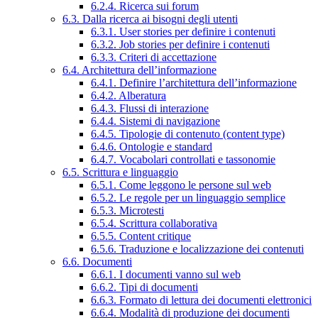
6.2.4. Ricerca sui forum
6.3. Dalla ricerca ai bisogni degli utenti
6.3.1. User stories per definire i contenuti
6.3.2. Job stories per definire i contenuti
6.3.3. Criteri di accettazione
6.4. Architettura dell’informazione
6.4.1. Definire l’architettura dell’informazione
6.4.2. Alberatura
6.4.3. Flussi di interazione
6.4.4. Sistemi di navigazione
6.4.5. Tipologie di contenuto (content type)
6.4.6. Ontologie e standard
6.4.7. Vocabolari controllati e tassonomie
6.5. Scrittura e linguaggio
6.5.1. Come leggono le persone sul web
6.5.2. Le regole per un linguaggio semplice
6.5.3. Microtesti
6.5.4. Scrittura collaborativa
6.5.5. Content critique
6.5.6. Traduzione e localizzazione dei contenuti
6.6. Documenti
6.6.1. I documenti vanno sul web
6.6.2. Tipi di documenti
6.6.3. Formato di lettura dei documenti elettronici
6.6.4. Modalità di produzione dei documenti