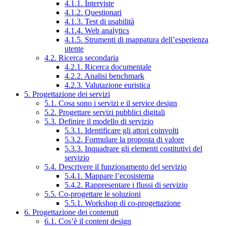
4.1.1. Interviste
4.1.2. Questionari
4.1.3. Test di usabilità
4.1.4. Web analytics
4.1.5. Strumenti di mappatura dell’esperienza
utente
4.2. Ricerca secondaria
4.2.1. Ricerca documentale
4.2.2. Analisi benchmark
4.2.3. Valutazione euristica
5. Progettazione dei servizi
5.1. Cosa sono i servizi e il service design
5.2. Progettare servizi pubblici digitali
5.3. Definire il modello di servizio
5.3.1. Identificare gli attori coinvolti
5.3.2. Formulare la proposta di valore
5.3.3. Inquadrare gli elementi costitutivi del
servizio
5.4. Descrivere il funzionamento del servizio
5.4.1. Mappare l’ecosistema
5.4.2. Rappresentare i flussi di servizio
5.5. Co-progettare le soluzioni
5.5.1. Workshop di co-progettazione
6. Progettazione dei contenuti
6.1. Cos’è il content design