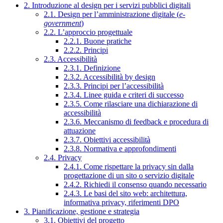
2. Introduzione al design per i servizi pubblici digitali
2.1. Design per l’amministrazione digitale (
e-
government
)
2.2. L’approccio progettuale
2.2.1. Buone pratiche
2.2.2. Principi
2.3. Accessibilità
2.3.1. Definizione
2.3.2. Accessibilità by design
2.3.3. Principi per l’accessibilità
2.3.4. Linee guida e criteri di successo
2.3.5. Come rilasciare una dichiarazione di
accessibilità
2.3.6. Meccanismo di feedback e procedura di
attuazione
2.3.7. Obiettivi accessibilità
2.3.8. Normativa e approfondimenti
2.4. Privacy
2.4.1. Come rispettare la privacy sin dalla
progettazione di un sito o servizio digitale
2.4.2. Richiedi il consenso quando necessario
2.4.3. Le basi del sito web: architettura,
informativa privacy, riferimenti DPO
3. Pianificazione, gestione e strategia
3.1. Obiettivi del progetto