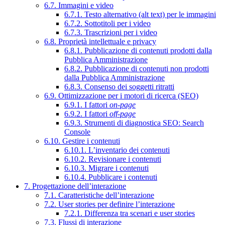
6.7. Immagini e video
6.7.1. Testo alternativo (alt text) per le immagini
6.7.2. Sottotitoli per i video
6.7.3. Trascrizioni per i video
6.8. Proprietà intellettuale e privacy
6.8.1. Pubblicazione di contenuti prodotti dalla
Pubblica Amministrazione
6.8.2. Pubblicazione di contenuti non prodotti
dalla Pubblica Amministrazione
6.8.3. Consenso dei soggetti ritratti
6.9. Ottimizzazione per i motori di ricerca (SEO)
6.9.1. I fattori
on-page
6.9.2. I fattori
off-page
6.9.3. Strumenti di diagnostica SEO: Search
Console
6.10. Gestire i contenuti
6.10.1. L’inventario dei contenuti
6.10.2. Revisionare i contenuti
6.10.3. Migrare i contenuti
6.10.4. Pubblicare i contenuti
7. Progettazione dell’interazione
7.1. Caratteristiche dell’interazione
7.2. User stories per definire l’interazione
7.2.1. Differenza tra scenari e user stories
7.3. Flussi di interazione