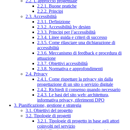
2.2. L’approccio progettuale
2.2.1. Buone pratiche
2.2.2. Principi
2.3. Accessibilità
2.3.1. Definizione
2.3.2. Accessibilità by design
2.3.3. Principi per l’accessibilità
2.3.4. Linee guida e criteri di successo
2.3.5. Come rilasciare una dichiarazione di
accessibilità
2.3.6. Meccanismo di feedback e procedura di
attuazione
2.3.7. Obiettivi accessibilità
2.3.8. Normativa e approfondimenti
2.4. Privacy
2.4.1. Come rispettare la privacy sin dalla
progettazione di un sito o servizio digitale
2.4.2. Richiedi il consenso quando necessario
2.4.3. Le basi del sito web: architettura,
informativa privacy, riferimenti DPO
3. Pianificazione, gestione e strategia
3.1. Obiettivi del progetto
3.2. Tipologie di progetti
3.2.1. Tipologie di progetto in base agli attori
coinvolti nel servizio