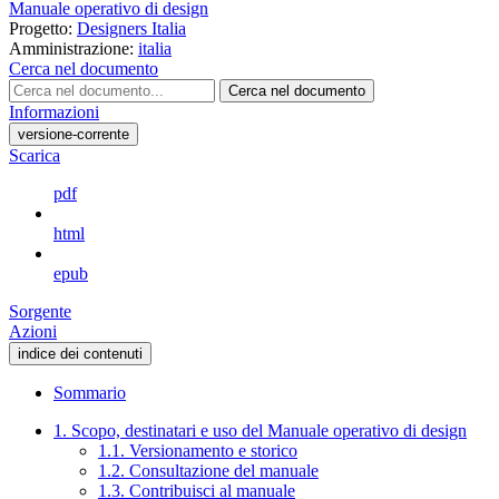
Manuale operativo di design
Progetto:
Designers Italia
Amministrazione:
italia
Cerca nel documento
Cerca nel documento
Informazioni
versione-corrente
Scarica
pdf
html
epub
Sorgente
Azioni
indice dei contenuti
Sommario
1. Scopo, destinatari e uso del Manuale operativo di design
1.1. Versionamento e storico
1.2. Consultazione del manuale
1.3. Contribuisci al manuale