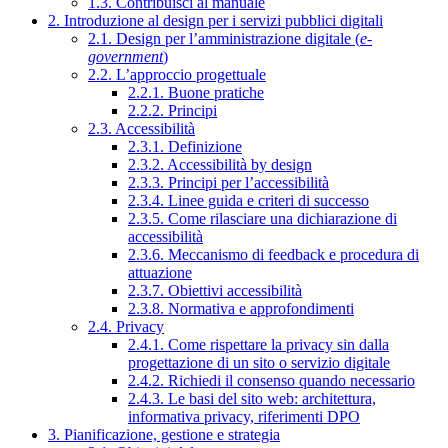
1.3. Contribuisci al manuale
2. Introduzione al design per i servizi pubblici digitali
2.1. Design per l’amministrazione digitale (
e-
government
)
2.2. L’approccio progettuale
2.2.1. Buone pratiche
2.2.2. Principi
2.3. Accessibilità
2.3.1. Definizione
2.3.2. Accessibilità by design
2.3.3. Principi per l’accessibilità
2.3.4. Linee guida e criteri di successo
2.3.5. Come rilasciare una dichiarazione di
accessibilità
2.3.6. Meccanismo di feedback e procedura di
attuazione
2.3.7. Obiettivi accessibilità
2.3.8. Normativa e approfondimenti
2.4. Privacy
2.4.1. Come rispettare la privacy sin dalla
progettazione di un sito o servizio digitale
2.4.2. Richiedi il consenso quando necessario
2.4.3. Le basi del sito web: architettura,
informativa privacy, riferimenti DPO
3. Pianificazione, gestione e strategia