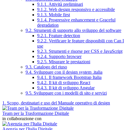
9.1.1. Attività preliminari
9.1.2. Web design responsivo e accessibile
9.1.3. Mobile first
9.1.4. Progressive enhancement e Graceful
degradation
9.2. Strumenti di supporto allo sviluppo del software
9.2.1. Feature detection
9.2.2. Verificare le feature disponibili con Can I
use
9.2.3. Strumenti e risorse per CSS e JavaScript
9.2.4. Supporto browser
9.2.5. Misurare le prestazioni
9.3. Catalogo del riuso
9.4. Sviluppare con il design system .italia
9.4.1. Il framework Bootstrap Italia
9.4.2. Il kit di sviluppo React
9.4.3. Il kit di sviluppo Angular
9.5. Sviluppare con i modelli di sito e servizi
1. Scopo, destinatari e uso del Manuale operativo di design
Team per la Trasformazione Digitale
in collaborazione con
Agenzia per l'Italia Digitale