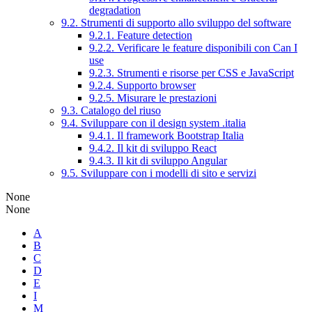
degradation
9.2. Strumenti di supporto allo sviluppo del software
9.2.1. Feature detection
9.2.2. Verificare le feature disponibili con Can I
use
9.2.3. Strumenti e risorse per CSS e JavaScript
9.2.4. Supporto browser
9.2.5. Misurare le prestazioni
9.3. Catalogo del riuso
9.4. Sviluppare con il design system .italia
9.4.1. Il framework Bootstrap Italia
9.4.2. Il kit di sviluppo React
9.4.3. Il kit di sviluppo Angular
9.5. Sviluppare con i modelli di sito e servizi
None
None
A
B
C
D
E
I
M