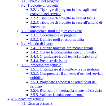
3.1. Obiettivi del progetto
3.2. Tipologie di progetti
3.2.1. Tipologie di progetto in base agli attori
coinvolti nel servizio
3.2.2. Tipologie di progetto in base al focus
3.2.3. Tipologie di progetto in base all’ambito di
intervento
3.3. Competenze, ruoli e figure coinvolte
3.3.1. Coordinatore di progetto
3.3.2. Definire ruoli e responsabilità
3.4. Metodo di lavoro
3.4.1. Definire processi, strumenti e rituali
3.4.2. Curare la documentazione di progetto
3.4.3. Organizzare tavoli tecnici collaborativi
3.4.4. Prendere decisioni
3.5. Il processo progettuale
3.5.1. Organizzare il progetto e la sua gestione
3.5.2. Comprendere il contesto d’uso del servizio
pubblico
3.5.3. Progettare i processi e i
touchpoint
del
servizio
3.5.4. Realizzare l’interfaccia utente del servizio
3.5.5. Validare la soluzione ottenuta
4. Ricerca progettuale
4.1. Ricerca primaria