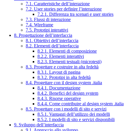
7.1. Caratteristiche dell’interazione
7.2. User stories per definire l’interazione
7.2.1. Differenza tra scenari e user stories
7.3. Flussi di interazione
7.4. Wireframe
7.5. Prototipi interattivi
8. Progettazione dell’interfaccia
8.1. Obiettivi dell’interfaccia
8.2. Elementi dell’interfaccia
8.2.1. Elementi di composizione
8.2.2. Elementi interattivi
8.2.3. Elementi testuali (microtesti)
8.3. Progettare e costruire in alta fedeltà
8.3.1. Layout di pagina
8.3.2. Prototipi in alta fedeltà
8.4. Progettare con il design system .italia
8.4.1. Documentazione
8.4.2. Benefici del design system
8.4.3. Risorse operative
8.4.4. Come contribuire al design system .italia
8.5. Progettare con i modelli di sito e servizi
8.5.1. Vantaggi dell’utilizzo dei modelli
8.5.2. I modelli di sito e servizi disponibili
9. Sviluppo dell’interfaccia
9.1. Approccio allo sviluppo