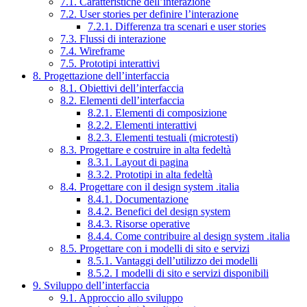
7.1. Caratteristiche dell’interazione
7.2. User stories per definire l’interazione
7.2.1. Differenza tra scenari e user stories
7.3. Flussi di interazione
7.4. Wireframe
7.5. Prototipi interattivi
8. Progettazione dell’interfaccia
8.1. Obiettivi dell’interfaccia
8.2. Elementi dell’interfaccia
8.2.1. Elementi di composizione
8.2.2. Elementi interattivi
8.2.3. Elementi testuali (microtesti)
8.3. Progettare e costruire in alta fedeltà
8.3.1. Layout di pagina
8.3.2. Prototipi in alta fedeltà
8.4. Progettare con il design system .italia
8.4.1. Documentazione
8.4.2. Benefici del design system
8.4.3. Risorse operative
8.4.4. Come contribuire al design system .italia
8.5. Progettare con i modelli di sito e servizi
8.5.1. Vantaggi dell’utilizzo dei modelli
8.5.2. I modelli di sito e servizi disponibili
9. Sviluppo dell’interfaccia
9.1. Approccio allo sviluppo