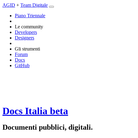
AGID
+
Team Digitale
Piano Triennale
Le community
Developers
Designers
Gli strumenti
Forum
Docs
GitHub
Docs Italia
beta
Documenti pubblici, digitali.