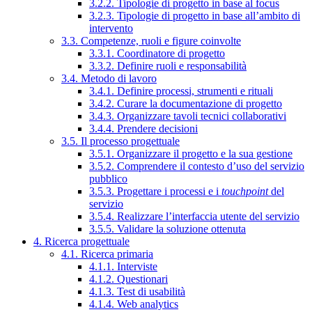
3.2.2. Tipologie di progetto in base al focus
3.2.3. Tipologie di progetto in base all’ambito di
intervento
3.3. Competenze, ruoli e figure coinvolte
3.3.1. Coordinatore di progetto
3.3.2. Definire ruoli e responsabilità
3.4. Metodo di lavoro
3.4.1. Definire processi, strumenti e rituali
3.4.2. Curare la documentazione di progetto
3.4.3. Organizzare tavoli tecnici collaborativi
3.4.4. Prendere decisioni
3.5. Il processo progettuale
3.5.1. Organizzare il progetto e la sua gestione
3.5.2. Comprendere il contesto d’uso del servizio
pubblico
3.5.3. Progettare i processi e i
touchpoint
del
servizio
3.5.4. Realizzare l’interfaccia utente del servizio
3.5.5. Validare la soluzione ottenuta
4. Ricerca progettuale
4.1. Ricerca primaria
4.1.1. Interviste
4.1.2. Questionari
4.1.3. Test di usabilità
4.1.4. Web analytics