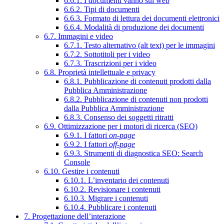
6.6.1. I documenti vanno sul web
6.6.2. Tipi di documenti
6.6.3. Formato di lettura dei documenti elettronici
6.6.4. Modalità di produzione dei documenti
6.7. Immagini e video
6.7.1. Testo alternativo (alt text) per le immagini
6.7.2. Sottotitoli per i video
6.7.3. Trascrizioni per i video
6.8. Proprietà intellettuale e privacy
6.8.1. Pubblicazione di contenuti prodotti dalla
Pubblica Amministrazione
6.8.2. Pubblicazione di contenuti non prodotti
dalla Pubblica Amministrazione
6.8.3. Consenso dei soggetti ritratti
6.9. Ottimizzazione per i motori di ricerca (SEO)
6.9.1. I fattori
on-page
6.9.2. I fattori
off-page
6.9.3. Strumenti di diagnostica SEO: Search
Console
6.10. Gestire i contenuti
6.10.1. L’inventario dei contenuti
6.10.2. Revisionare i contenuti
6.10.3. Migrare i contenuti
6.10.4. Pubblicare i contenuti
7. Progettazione dell’interazione