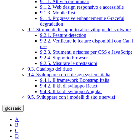
9.1.1. Attività preliminari
9.1.2. Web design responsivo e accessibile
9.1.3. Mobile first
9.1.4. Progressive enhancement e Graceful
degradation
9.2. Strumenti di supporto allo sviluppo del software
9.2.1. Feature detection
9.2.2. Verificare le feature disponibili con Can I
use
9.2.3. Strumenti e risorse per CSS e JavaScript
9.2.4. Supporto browser
9.2.5. Misurare le prestazioni
9.3. Catalogo del riuso
9.4. Sviluppare con il design system .italia
9.4.1. Il framework Bootstrap Italia
9.4.2. Il kit di sviluppo React
9.4.3. Il kit di sviluppo Angular
9.5. Sviluppare con i modelli di sito e servizi
glossario
A
B
C
D