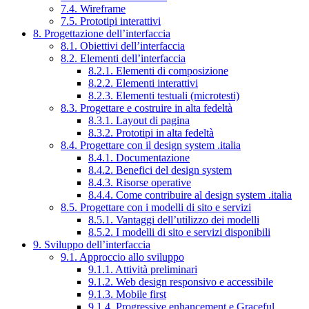
7.4. Wireframe
7.5. Prototipi interattivi
8. Progettazione dell’interfaccia
8.1. Obiettivi dell’interfaccia
8.2. Elementi dell’interfaccia
8.2.1. Elementi di composizione
8.2.2. Elementi interattivi
8.2.3. Elementi testuali (microtesti)
8.3. Progettare e costruire in alta fedeltà
8.3.1. Layout di pagina
8.3.2. Prototipi in alta fedeltà
8.4. Progettare con il design system .italia
8.4.1. Documentazione
8.4.2. Benefici del design system
8.4.3. Risorse operative
8.4.4. Come contribuire al design system .italia
8.5. Progettare con i modelli di sito e servizi
8.5.1. Vantaggi dell’utilizzo dei modelli
8.5.2. I modelli di sito e servizi disponibili
9. Sviluppo dell’interfaccia
9.1. Approccio allo sviluppo
9.1.1. Attività preliminari
9.1.2. Web design responsivo e accessibile
9.1.3. Mobile first
9.1.4. Progressive enhancement e Graceful