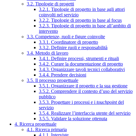
3.2. Tipologie di progetti
3.2.1. Tipologie di progetto in base agli attori
coinvolti nel servizio
3.2.2. Tipologie di progetto in base al focus
3.2.3. Tipologie di progetto in base all’ambito di
intervento
3.3. Competenze, ruoli e figure coinvolte
3.3.1. Coordinatore di progetto
3.3.2. Definire ruoli e responsabilità
3.4. Metodo di lavoro
3.4.1. Definire processi, strumenti e rituali
3.4.2. Curare la documentazione di progetto
3.4.3. Organizzare tavoli tecnici collaborativi
3.4.4. Prendere decisioni
3.5. Il processo progettuale
3.5.1. Organizzare il progetto e la sua gestione
3.5.2. Comprendere il contesto d’uso del servizio
pubblico
3.5.3. Progettare i processi e i
touchpoint
del
servizio
3.5.4. Realizzare l’interfaccia utente del servizio
3.5.5. Validare la soluzione ottenuta
4. Ricerca progettuale
4.1. Ricerca primaria
4.1.1. Interviste