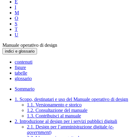
E
I
M
O
S
T
U
Manuale operativo di design
indici e glossario
contenuti
figure
tabelle
glossario
Sommario
1. Scopo, destinatari e uso del Manuale operativo di design
1.1. Versionamento e storico
1.2. Consultazione del manuale
1.3. Contribuisci al manuale
2. Introduzione al design per i servizi pubblici digitali
2.1. Design per l’amministrazione digitale (
e-
government
)