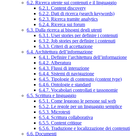
6.2. Ricerca utente sui contenuti e il linguaggio
6.2.1. Content discovery
6.2.2. Dati di ricerca (search keywords)
6.2.3. Ricerca tramite analytics
6.2.4. Ricerca sui forum
6.3. Dalla ricerca ai bisogni degli utenti
6.3.1. User stories per definire i contenuti
6.3.2. Job stories per definire i contenuti
6.3.3. Criteri di accettazione
6.4. Architettura dell’informazione
6.4.1. Definire l’architettura dell’informazione
6.4.2. Alberatura
6.4.3. Flussi di interazione
6.4.4. Sistemi di navigazione
6.4.5. Tipologie di contenuto (content type)
6.4.6. Ontologie e standard
6.4.7. Vocabolari controllati e tassonomie
6.5. Scrittura e linguaggio
6.5.1. Come leggono le persone sul web
6.5.2. Le regole per un linguaggio semplice
6.5.3. Microtesti
6.5.4. Scrittura collaborativa
6.5.5. Content critique
6.5.6. Traduzione e localizzazione dei contenuti
6.6. Documenti