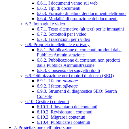
6.6.1. I documenti vanno sul web
6.6.2. Tipi di documenti
6.6.3. Formato di lettura dei documenti elettronici
6.6.4. Modalità di produzione dei documenti
6.7. Immagini e video
6.7.1. Testo alternativo (alt text) per le immagini
6.7.2. Sottotitoli per i video
6.7.3. Trascrizioni per i video
6.8. Proprietà intellettuale e privacy
6.8.1. Pubblicazione di contenuti prodotti dalla
Pubblica Amministrazione
6.8.2. Pubblicazione di contenuti non prodotti
dalla Pubblica Amministrazione
6.8.3. Consenso dei soggetti ritratti
6.9. Ottimizzazione per i motori di ricerca (SEO)
6.9.1. I fattori
on-page
6.9.2. I fattori
off-page
6.9.3. Strumenti di diagnostica SEO: Search
Console
6.10. Gestire i contenuti
6.10.1. L’inventario dei contenuti
6.10.2. Revisionare i contenuti
6.10.3. Migrare i contenuti
6.10.4. Pubblicare i contenuti
7. Progettazione dell’interazione