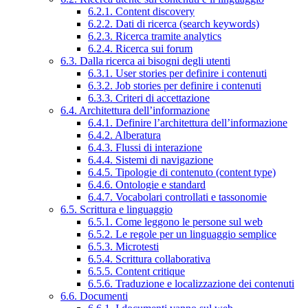
6.2.1. Content discovery
6.2.2. Dati di ricerca (search keywords)
6.2.3. Ricerca tramite analytics
6.2.4. Ricerca sui forum
6.3. Dalla ricerca ai bisogni degli utenti
6.3.1. User stories per definire i contenuti
6.3.2. Job stories per definire i contenuti
6.3.3. Criteri di accettazione
6.4. Architettura dell’informazione
6.4.1. Definire l’architettura dell’informazione
6.4.2. Alberatura
6.4.3. Flussi di interazione
6.4.4. Sistemi di navigazione
6.4.5. Tipologie di contenuto (content type)
6.4.6. Ontologie e standard
6.4.7. Vocabolari controllati e tassonomie
6.5. Scrittura e linguaggio
6.5.1. Come leggono le persone sul web
6.5.2. Le regole per un linguaggio semplice
6.5.3. Microtesti
6.5.4. Scrittura collaborativa
6.5.5. Content critique
6.5.6. Traduzione e localizzazione dei contenuti
6.6. Documenti