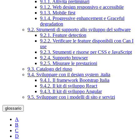
9.1.1. Attività preliminari
9.1.2. Web design responsivo e accessibile
9.1.3. Mobile first
9.1.4. Progressive enhancement e Graceful
degradation
9.2. Strumenti di supporto allo sviluppo del software
9.2.1. Feature detection
9.2.2. Verificare le feature disponibili con Can I
use
9.2.3. Strumenti e risorse per CSS e JavaScript
9.2.4. Supporto browser
9.2.5. Misurare le prestazioni
9.3. Catalogo del riuso
9.4. Sviluppare con il design system .italia
9.4.1. Il framework Bootstrap Italia
9.4.2. Il kit di sviluppo React
9.4.3. Il kit di sviluppo Angular
9.5. Sviluppare con i modelli di sito e servizi
glossario
A
B
C
D