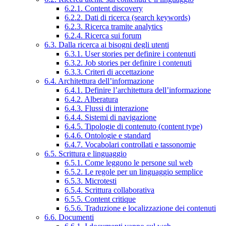
6.2.1. Content discovery
6.2.2. Dati di ricerca (search keywords)
6.2.3. Ricerca tramite analytics
6.2.4. Ricerca sui forum
6.3. Dalla ricerca ai bisogni degli utenti
6.3.1. User stories per definire i contenuti
6.3.2. Job stories per definire i contenuti
6.3.3. Criteri di accettazione
6.4. Architettura dell’informazione
6.4.1. Definire l’architettura dell’informazione
6.4.2. Alberatura
6.4.3. Flussi di interazione
6.4.4. Sistemi di navigazione
6.4.5. Tipologie di contenuto (content type)
6.4.6. Ontologie e standard
6.4.7. Vocabolari controllati e tassonomie
6.5. Scrittura e linguaggio
6.5.1. Come leggono le persone sul web
6.5.2. Le regole per un linguaggio semplice
6.5.3. Microtesti
6.5.4. Scrittura collaborativa
6.5.5. Content critique
6.5.6. Traduzione e localizzazione dei contenuti
6.6. Documenti