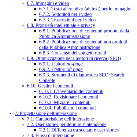
6.7. Immagini e video
6.7.1. Testo alternativo (alt text) per le immagini
6.7.2. Sottotitoli per i video
6.7.3. Trascrizioni per i video
6.8. Proprietà intellettuale e privacy
6.8.1. Pubblicazione di contenuti prodotti dalla
Pubblica Amministrazione
6.8.2. Pubblicazione di contenuti non prodotti
dalla Pubblica Amministrazione
6.8.3. Consenso dei soggetti ritratti
6.9. Ottimizzazione per i motori di ricerca (SEO)
6.9.1. I fattori
on-page
6.9.2. I fattori
off-page
6.9.3. Strumenti di diagnostica SEO: Search
Console
6.10. Gestire i contenuti
6.10.1. L’inventario dei contenuti
6.10.2. Revisionare i contenuti
6.10.3. Migrare i contenuti
6.10.4. Pubblicare i contenuti
7. Progettazione dell’interazione
7.1. Caratteristiche dell’interazione
7.2. User stories per definire l’interazione
7.2.1. Differenza tra scenari e user stories
7.3. Flussi di interazione