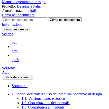
Manuale operativo di design
Progetto:
Designers Italia
Amministrazione:
italia
Cerca nel documento
Cerca nel documento
Informazioni
versione-corrente
Scarica
pdf
html
epub
Sorgente
Azioni
indice dei contenuti
Sommario
1. Scopo, destinatari e uso del Manuale operativo di design
1.1. Versionamento e storico
1.2. Consultazione del manuale
1.3. Contribuisci al manuale