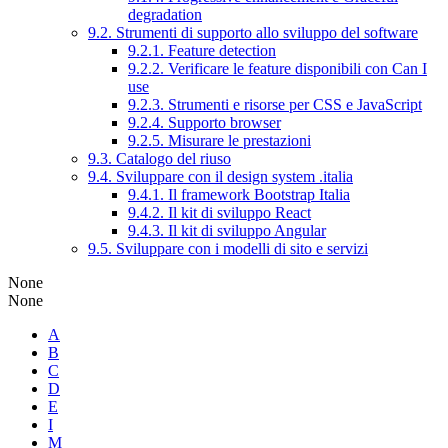
degradation
9.2. Strumenti di supporto allo sviluppo del software
9.2.1. Feature detection
9.2.2. Verificare le feature disponibili con Can I
use
9.2.3. Strumenti e risorse per CSS e JavaScript
9.2.4. Supporto browser
9.2.5. Misurare le prestazioni
9.3. Catalogo del riuso
9.4. Sviluppare con il design system .italia
9.4.1. Il framework Bootstrap Italia
9.4.2. Il kit di sviluppo React
9.4.3. Il kit di sviluppo Angular
9.5. Sviluppare con i modelli di sito e servizi
None
None
A
B
C
D
E
I
M