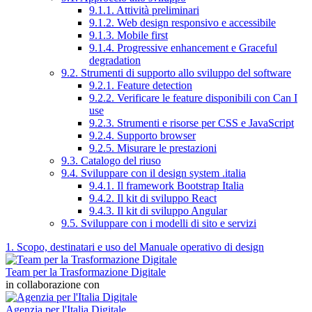
9.1.1. Attività preliminari
9.1.2. Web design responsivo e accessibile
9.1.3. Mobile first
9.1.4. Progressive enhancement e Graceful
degradation
9.2. Strumenti di supporto allo sviluppo del software
9.2.1. Feature detection
9.2.2. Verificare le feature disponibili con Can I
use
9.2.3. Strumenti e risorse per CSS e JavaScript
9.2.4. Supporto browser
9.2.5. Misurare le prestazioni
9.3. Catalogo del riuso
9.4. Sviluppare con il design system .italia
9.4.1. Il framework Bootstrap Italia
9.4.2. Il kit di sviluppo React
9.4.3. Il kit di sviluppo Angular
9.5. Sviluppare con i modelli di sito e servizi
1. Scopo, destinatari e uso del Manuale operativo di design
Team per la Trasformazione Digitale
in collaborazione con
Agenzia per l'Italia Digitale