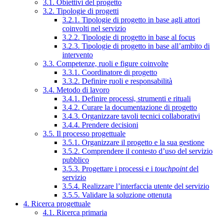
3.1. Obiettivi del progetto
3.2. Tipologie di progetti
3.2.1. Tipologie di progetto in base agli attori
coinvolti nel servizio
3.2.2. Tipologie di progetto in base al focus
3.2.3. Tipologie di progetto in base all’ambito di
intervento
3.3. Competenze, ruoli e figure coinvolte
3.3.1. Coordinatore di progetto
3.3.2. Definire ruoli e responsabilità
3.4. Metodo di lavoro
3.4.1. Definire processi, strumenti e rituali
3.4.2. Curare la documentazione di progetto
3.4.3. Organizzare tavoli tecnici collaborativi
3.4.4. Prendere decisioni
3.5. Il processo progettuale
3.5.1. Organizzare il progetto e la sua gestione
3.5.2. Comprendere il contesto d’uso del servizio
pubblico
3.5.3. Progettare i processi e i
touchpoint
del
servizio
3.5.4. Realizzare l’interfaccia utente del servizio
3.5.5. Validare la soluzione ottenuta
4. Ricerca progettuale
4.1. Ricerca primaria