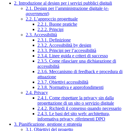
2. Introduzione al design per i servizi pubblici digitali
2.1. Design per l’amministrazione digitale (
e-
government
)
2.2. L’approccio progettuale
2.2.1. Buone pratiche
2.2.2. Principi
2.3. Accessibilità
2.3.1. Definizione
2.3.2. Accessibilità by design
2.3.3. Principi per l’accessibilità
2.3.4. Linee guida e criteri di successo
2.3.5. Come rilasciare una dichiarazione di
accessibilità
2.3.6. Meccanismo di feedback e procedura di
attuazione
2.3.7. Obiettivi accessibilità
2.3.8. Normativa e approfondimenti
2.4. Privacy
2.4.1. Come rispettare la privacy sin dalla
progettazione di un sito o servizio digitale
2.4.2. Richiedi il consenso quando necessario
2.4.3. Le basi del sito web: architettura,
informativa privacy, riferimenti DPO
3. Pianificazione, gestione e strategia
3.1. Obiettivi del progetto