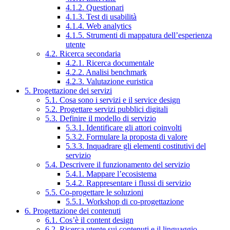
4.1.2. Questionari
4.1.3. Test di usabilità
4.1.4. Web analytics
4.1.5. Strumenti di mappatura dell’esperienza
utente
4.2. Ricerca secondaria
4.2.1. Ricerca documentale
4.2.2. Analisi benchmark
4.2.3. Valutazione euristica
5. Progettazione dei servizi
5.1. Cosa sono i servizi e il service design
5.2. Progettare servizi pubblici digitali
5.3. Definire il modello di servizio
5.3.1. Identificare gli attori coinvolti
5.3.2. Formulare la proposta di valore
5.3.3. Inquadrare gli elementi costitutivi del
servizio
5.4. Descrivere il funzionamento del servizio
5.4.1. Mappare l’ecosistema
5.4.2. Rappresentare i flussi di servizio
5.5. Co-progettare le soluzioni
5.5.1. Workshop di co-progettazione
6. Progettazione dei contenuti
6.1. Cos’è il content design
6.2. Ricerca utente sui contenuti e il linguaggio