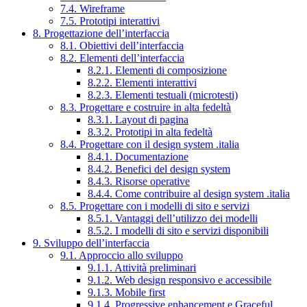
7.4. Wireframe
7.5. Prototipi interattivi
8. Progettazione dell’interfaccia
8.1. Obiettivi dell’interfaccia
8.2. Elementi dell’interfaccia
8.2.1. Elementi di composizione
8.2.2. Elementi interattivi
8.2.3. Elementi testuali (microtesti)
8.3. Progettare e costruire in alta fedeltà
8.3.1. Layout di pagina
8.3.2. Prototipi in alta fedeltà
8.4. Progettare con il design system .italia
8.4.1. Documentazione
8.4.2. Benefici del design system
8.4.3. Risorse operative
8.4.4. Come contribuire al design system .italia
8.5. Progettare con i modelli di sito e servizi
8.5.1. Vantaggi dell’utilizzo dei modelli
8.5.2. I modelli di sito e servizi disponibili
9. Sviluppo dell’interfaccia
9.1. Approccio allo sviluppo
9.1.1. Attività preliminari
9.1.2. Web design responsivo e accessibile
9.1.3. Mobile first
9.1.4. Progressive enhancement e Graceful