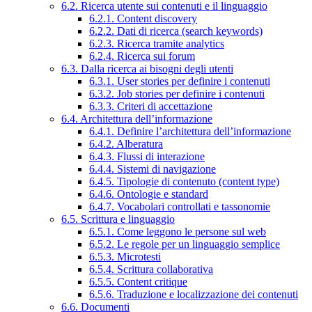
6.2. Ricerca utente sui contenuti e il linguaggio
6.2.1. Content discovery
6.2.2. Dati di ricerca (search keywords)
6.2.3. Ricerca tramite analytics
6.2.4. Ricerca sui forum
6.3. Dalla ricerca ai bisogni degli utenti
6.3.1. User stories per definire i contenuti
6.3.2. Job stories per definire i contenuti
6.3.3. Criteri di accettazione
6.4. Architettura dell’informazione
6.4.1. Definire l’architettura dell’informazione
6.4.2. Alberatura
6.4.3. Flussi di interazione
6.4.4. Sistemi di navigazione
6.4.5. Tipologie di contenuto (content type)
6.4.6. Ontologie e standard
6.4.7. Vocabolari controllati e tassonomie
6.5. Scrittura e linguaggio
6.5.1. Come leggono le persone sul web
6.5.2. Le regole per un linguaggio semplice
6.5.3. Microtesti
6.5.4. Scrittura collaborativa
6.5.5. Content critique
6.5.6. Traduzione e localizzazione dei contenuti
6.6. Documenti