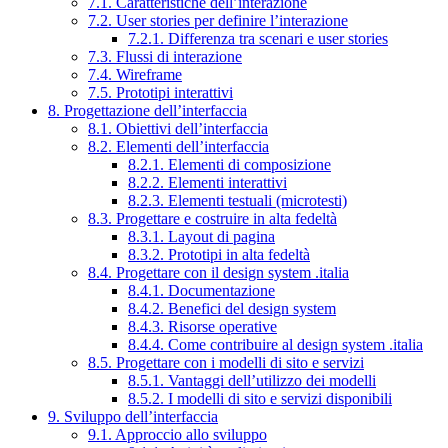
7.1. Caratteristiche dell’interazione
7.2. User stories per definire l’interazione
7.2.1. Differenza tra scenari e user stories
7.3. Flussi di interazione
7.4. Wireframe
7.5. Prototipi interattivi
8. Progettazione dell’interfaccia
8.1. Obiettivi dell’interfaccia
8.2. Elementi dell’interfaccia
8.2.1. Elementi di composizione
8.2.2. Elementi interattivi
8.2.3. Elementi testuali (microtesti)
8.3. Progettare e costruire in alta fedeltà
8.3.1. Layout di pagina
8.3.2. Prototipi in alta fedeltà
8.4. Progettare con il design system .italia
8.4.1. Documentazione
8.4.2. Benefici del design system
8.4.3. Risorse operative
8.4.4. Come contribuire al design system .italia
8.5. Progettare con i modelli di sito e servizi
8.5.1. Vantaggi dell’utilizzo dei modelli
8.5.2. I modelli di sito e servizi disponibili
9. Sviluppo dell’interfaccia
9.1. Approccio allo sviluppo