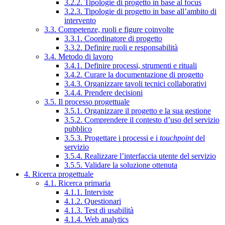
3.2.2. Tipologie di progetto in base al focus
3.2.3. Tipologie di progetto in base all’ambito di
intervento
3.3. Competenze, ruoli e figure coinvolte
3.3.1. Coordinatore di progetto
3.3.2. Definire ruoli e responsabilità
3.4. Metodo di lavoro
3.4.1. Definire processi, strumenti e rituali
3.4.2. Curare la documentazione di progetto
3.4.3. Organizzare tavoli tecnici collaborativi
3.4.4. Prendere decisioni
3.5. Il processo progettuale
3.5.1. Organizzare il progetto e la sua gestione
3.5.2. Comprendere il contesto d’uso del servizio
pubblico
3.5.3. Progettare i processi e i
touchpoint
del
servizio
3.5.4. Realizzare l’interfaccia utente del servizio
3.5.5. Validare la soluzione ottenuta
4. Ricerca progettuale
4.1. Ricerca primaria
4.1.1. Interviste
4.1.2. Questionari
4.1.3. Test di usabilità
4.1.4. Web analytics