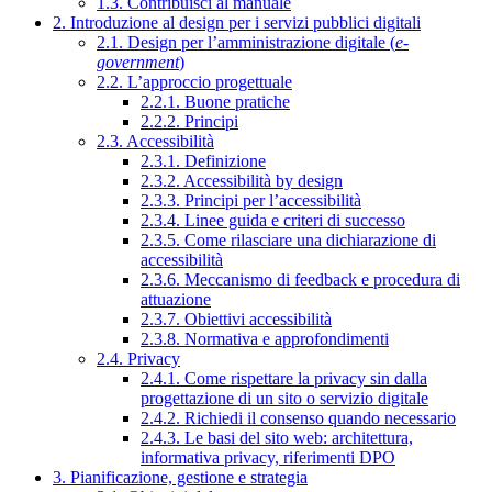
1.3. Contribuisci al manuale
2. Introduzione al design per i servizi pubblici digitali
2.1. Design per l’amministrazione digitale (
e-
government
)
2.2. L’approccio progettuale
2.2.1. Buone pratiche
2.2.2. Principi
2.3. Accessibilità
2.3.1. Definizione
2.3.2. Accessibilità by design
2.3.3. Principi per l’accessibilità
2.3.4. Linee guida e criteri di successo
2.3.5. Come rilasciare una dichiarazione di
accessibilità
2.3.6. Meccanismo di feedback e procedura di
attuazione
2.3.7. Obiettivi accessibilità
2.3.8. Normativa e approfondimenti
2.4. Privacy
2.4.1. Come rispettare la privacy sin dalla
progettazione di un sito o servizio digitale
2.4.2. Richiedi il consenso quando necessario
2.4.3. Le basi del sito web: architettura,
informativa privacy, riferimenti DPO
3. Pianificazione, gestione e strategia