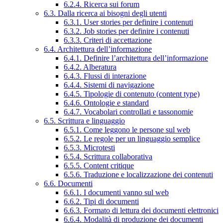
6.2.4. Ricerca sui forum
6.3. Dalla ricerca ai bisogni degli utenti
6.3.1. User stories per definire i contenuti
6.3.2. Job stories per definire i contenuti
6.3.3. Criteri di accettazione
6.4. Architettura dell’informazione
6.4.1. Definire l’architettura dell’informazione
6.4.2. Alberatura
6.4.3. Flussi di interazione
6.4.4. Sistemi di navigazione
6.4.5. Tipologie di contenuto (content type)
6.4.6. Ontologie e standard
6.4.7. Vocabolari controllati e tassonomie
6.5. Scrittura e linguaggio
6.5.1. Come leggono le persone sul web
6.5.2. Le regole per un linguaggio semplice
6.5.3. Microtesti
6.5.4. Scrittura collaborativa
6.5.5. Content critique
6.5.6. Traduzione e localizzazione dei contenuti
6.6. Documenti
6.6.1. I documenti vanno sul web
6.6.2. Tipi di documenti
6.6.3. Formato di lettura dei documenti elettronici
6.6.4. Modalità di produzione dei documenti