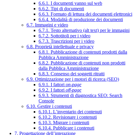
6.6.1. I documenti vanno sul web
6.6.2. Tipi di documenti
6.6.3. Formato di lettura dei documenti elettronici
6.6.4. Modalità di produzione dei documenti
6.7. Immagini e video
6.7.1. Testo alternativo (alt text) per le immagini
6.7.2. Sottotitoli per i video
6.7.3. Trascrizioni per i video
6.8. Proprietà intellettuale e privacy
6.8.1. Pubblicazione di contenuti prodotti dalla
Pubblica Amministrazione
6.8.2. Pubblicazione di contenuti non prodotti
dalla Pubblica Amministrazione
6.8.3. Consenso dei soggetti ritratti
6.9. Ottimizzazione per i motori di ricerca (SEO)
6.9.1. I fattori
on-page
6.9.2. I fattori
off-page
6.9.3. Strumenti di diagnostica SEO: Search
Console
6.10. Gestire i contenuti
6.10.1. L’inventario dei contenuti
6.10.2. Revisionare i contenuti
6.10.3. Migrare i contenuti
6.10.4. Pubblicare i contenuti
7. Progettazione dell’interazione