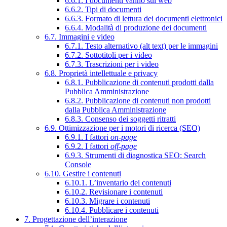
6.6.1. I documenti vanno sul web
6.6.2. Tipi di documenti
6.6.3. Formato di lettura dei documenti elettronici
6.6.4. Modalità di produzione dei documenti
6.7. Immagini e video
6.7.1. Testo alternativo (alt text) per le immagini
6.7.2. Sottotitoli per i video
6.7.3. Trascrizioni per i video
6.8. Proprietà intellettuale e privacy
6.8.1. Pubblicazione di contenuti prodotti dalla
Pubblica Amministrazione
6.8.2. Pubblicazione di contenuti non prodotti
dalla Pubblica Amministrazione
6.8.3. Consenso dei soggetti ritratti
6.9. Ottimizzazione per i motori di ricerca (SEO)
6.9.1. I fattori
on-page
6.9.2. I fattori
off-page
6.9.3. Strumenti di diagnostica SEO: Search
Console
6.10. Gestire i contenuti
6.10.1. L’inventario dei contenuti
6.10.2. Revisionare i contenuti
6.10.3. Migrare i contenuti
6.10.4. Pubblicare i contenuti
7. Progettazione dell’interazione