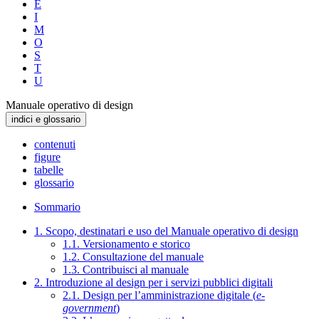
E
I
M
O
S
T
U
Manuale operativo di design
indici e glossario
contenuti
figure
tabelle
glossario
Sommario
1. Scopo, destinatari e uso del Manuale operativo di design
1.1. Versionamento e storico
1.2. Consultazione del manuale
1.3. Contribuisci al manuale
2. Introduzione al design per i servizi pubblici digitali
2.1. Design per l’amministrazione digitale (
e-
government
)