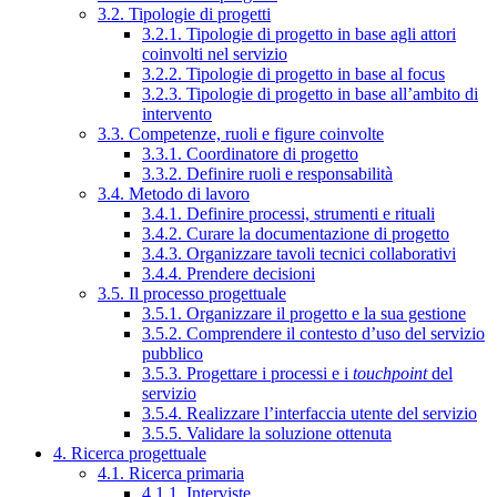
3.2. Tipologie di progetti
3.2.1. Tipologie di progetto in base agli attori
coinvolti nel servizio
3.2.2. Tipologie di progetto in base al focus
3.2.3. Tipologie di progetto in base all’ambito di
intervento
3.3. Competenze, ruoli e figure coinvolte
3.3.1. Coordinatore di progetto
3.3.2. Definire ruoli e responsabilità
3.4. Metodo di lavoro
3.4.1. Definire processi, strumenti e rituali
3.4.2. Curare la documentazione di progetto
3.4.3. Organizzare tavoli tecnici collaborativi
3.4.4. Prendere decisioni
3.5. Il processo progettuale
3.5.1. Organizzare il progetto e la sua gestione
3.5.2. Comprendere il contesto d’uso del servizio
pubblico
3.5.3. Progettare i processi e i
touchpoint
del
servizio
3.5.4. Realizzare l’interfaccia utente del servizio
3.5.5. Validare la soluzione ottenuta
4. Ricerca progettuale
4.1. Ricerca primaria
4.1.1. Interviste