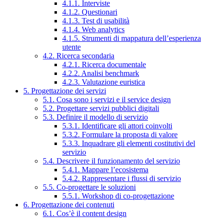
4.1.1. Interviste
4.1.2. Questionari
4.1.3. Test di usabilità
4.1.4. Web analytics
4.1.5. Strumenti di mappatura dell’esperienza
utente
4.2. Ricerca secondaria
4.2.1. Ricerca documentale
4.2.2. Analisi benchmark
4.2.3. Valutazione euristica
5. Progettazione dei servizi
5.1. Cosa sono i servizi e il service design
5.2. Progettare servizi pubblici digitali
5.3. Definire il modello di servizio
5.3.1. Identificare gli attori coinvolti
5.3.2. Formulare la proposta di valore
5.3.3. Inquadrare gli elementi costitutivi del
servizio
5.4. Descrivere il funzionamento del servizio
5.4.1. Mappare l’ecosistema
5.4.2. Rappresentare i flussi di servizio
5.5. Co-progettare le soluzioni
5.5.1. Workshop di co-progettazione
6. Progettazione dei contenuti
6.1. Cos’è il content design