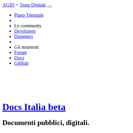
AGID
+
Team Digitale
Piano Triennale
Le community
Developers
Designers
Gli strumenti
Forum
Docs
GitHub
Docs Italia
beta
Documenti pubblici, digitali.