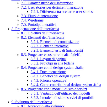
7.1. Caratteristiche dell’interazione
7.2. User stories per definire l’interazione
7.2.1. Differenza tra scenari e user stories
7.3. Flussi di interazione
7.4. Wireframe
7.5. Prototipi interattivi
8. Progettazione dell’interfaccia
8.1. Obiettivi dell’interfaccia
8.2. Elementi dell’interfaccia
8.2.1. Elementi di composizione
8.2.2. Elementi interattivi
8.2.3. Elementi testuali (microtesti)
8.3. Progettare e costruire in alta fedeltà
8.3.1. Layout di pagina
8.3.2. Prototipi in alta fedeltà
8.4. Progettare con il design system .italia
8.4.1. Documentazione
8.4.2. Benefici del design system
8.4.3. Risorse operative
8.4.4. Come contribuire al design system .italia
8.5. Progettare con i modelli di sito e servizi
8.5.1. Vantaggi dell’utilizzo dei modelli
8.5.2. I modelli di sito e servizi disponibili
9. Sviluppo dell’interfaccia
9.1. Approccio allo sviluppo