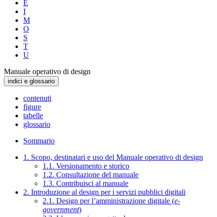
E
I
M
O
S
T
U
Manuale operativo di design
indici e glossario
contenuti
figure
tabelle
glossario
Sommario
1. Scopo, destinatari e uso del Manuale operativo di design
1.1. Versionamento e storico
1.2. Consultazione del manuale
1.3. Contribuisci al manuale
2. Introduzione al design per i servizi pubblici digitali
2.1. Design per l’amministrazione digitale (
e-
government
)