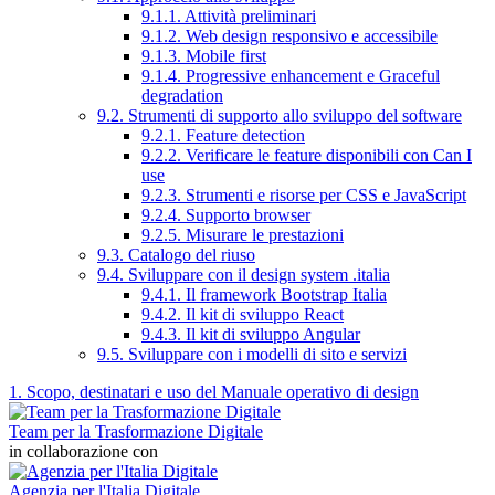
9.1.1. Attività preliminari
9.1.2. Web design responsivo e accessibile
9.1.3. Mobile first
9.1.4. Progressive enhancement e Graceful
degradation
9.2. Strumenti di supporto allo sviluppo del software
9.2.1. Feature detection
9.2.2. Verificare le feature disponibili con Can I
use
9.2.3. Strumenti e risorse per CSS e JavaScript
9.2.4. Supporto browser
9.2.5. Misurare le prestazioni
9.3. Catalogo del riuso
9.4. Sviluppare con il design system .italia
9.4.1. Il framework Bootstrap Italia
9.4.2. Il kit di sviluppo React
9.4.3. Il kit di sviluppo Angular
9.5. Sviluppare con i modelli di sito e servizi
1. Scopo, destinatari e uso del Manuale operativo di design
Team per la Trasformazione Digitale
in collaborazione con
Agenzia per l'Italia Digitale