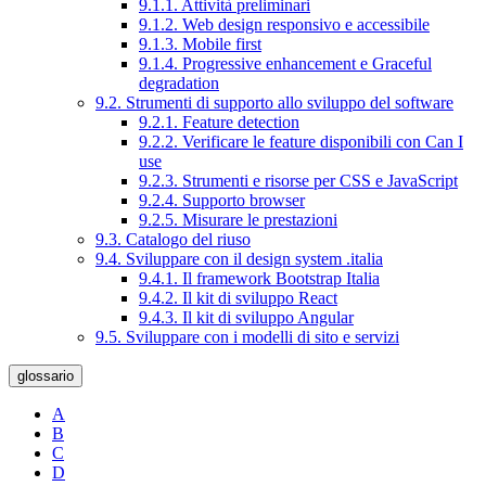
9.1.1. Attività preliminari
9.1.2. Web design responsivo e accessibile
9.1.3. Mobile first
9.1.4. Progressive enhancement e Graceful
degradation
9.2. Strumenti di supporto allo sviluppo del software
9.2.1. Feature detection
9.2.2. Verificare le feature disponibili con Can I
use
9.2.3. Strumenti e risorse per CSS e JavaScript
9.2.4. Supporto browser
9.2.5. Misurare le prestazioni
9.3. Catalogo del riuso
9.4. Sviluppare con il design system .italia
9.4.1. Il framework Bootstrap Italia
9.4.2. Il kit di sviluppo React
9.4.3. Il kit di sviluppo Angular
9.5. Sviluppare con i modelli di sito e servizi
glossario
A
B
C
D