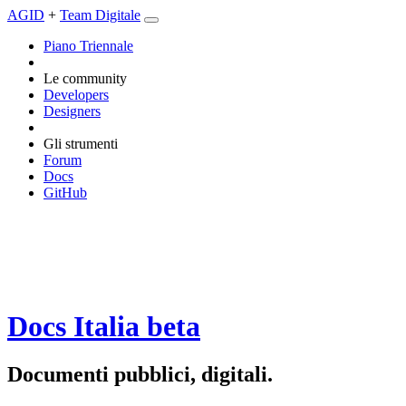
AGID
+
Team Digitale
Piano Triennale
Le community
Developers
Designers
Gli strumenti
Forum
Docs
GitHub
Docs Italia
beta
Documenti pubblici, digitali.