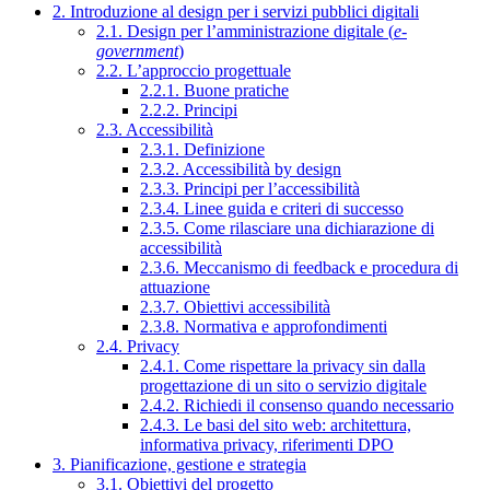
2. Introduzione al design per i servizi pubblici digitali
2.1. Design per l’amministrazione digitale (
e-
government
)
2.2. L’approccio progettuale
2.2.1. Buone pratiche
2.2.2. Principi
2.3. Accessibilità
2.3.1. Definizione
2.3.2. Accessibilità by design
2.3.3. Principi per l’accessibilità
2.3.4. Linee guida e criteri di successo
2.3.5. Come rilasciare una dichiarazione di
accessibilità
2.3.6. Meccanismo di feedback e procedura di
attuazione
2.3.7. Obiettivi accessibilità
2.3.8. Normativa e approfondimenti
2.4. Privacy
2.4.1. Come rispettare la privacy sin dalla
progettazione di un sito o servizio digitale
2.4.2. Richiedi il consenso quando necessario
2.4.3. Le basi del sito web: architettura,
informativa privacy, riferimenti DPO
3. Pianificazione, gestione e strategia
3.1. Obiettivi del progetto