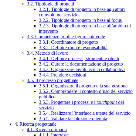
3.2. Tipologie di progetti
3.2.1. Tipologie di progetto in base agli attori
coinvolti nel servizio
3.2.2. Tipologie di progetto in base al focus
3.2.3. Tipologie di progetto in base all’ambito di
intervento
3.3. Competenze, ruoli e figure coinvolte
3.3.1. Coordinatore di progetto
3.3.2. Definire ruoli e responsabilità
3.4. Metodo di lavoro
3.4.1. Definire processi, strumenti e rituali
3.4.2. Curare la documentazione di progetto
3.4.3. Organizzare tavoli tecnici collaborativi
3.4.4. Prendere decisioni
3.5. Il processo progettuale
3.5.1. Organizzare il progetto e la sua gestione
3.5.2. Comprendere il contesto d’uso del servizio
pubblico
3.5.3. Progettare i processi e i
touchpoint
del
servizio
3.5.4. Realizzare l’interfaccia utente del servizio
3.5.5. Validare la soluzione ottenuta
4. Ricerca progettuale
4.1. Ricerca primaria
4.1.1. Interviste