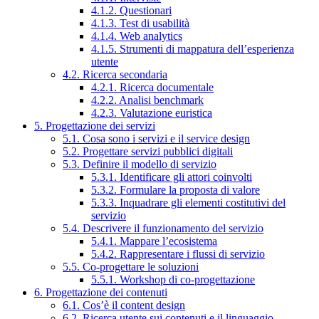
4.1.2. Questionari
4.1.3. Test di usabilità
4.1.4. Web analytics
4.1.5. Strumenti di mappatura dell’esperienza
utente
4.2. Ricerca secondaria
4.2.1. Ricerca documentale
4.2.2. Analisi benchmark
4.2.3. Valutazione euristica
5. Progettazione dei servizi
5.1. Cosa sono i servizi e il service design
5.2. Progettare servizi pubblici digitali
5.3. Definire il modello di servizio
5.3.1. Identificare gli attori coinvolti
5.3.2. Formulare la proposta di valore
5.3.3. Inquadrare gli elementi costitutivi del
servizio
5.4. Descrivere il funzionamento del servizio
5.4.1. Mappare l’ecosistema
5.4.2. Rappresentare i flussi di servizio
5.5. Co-progettare le soluzioni
5.5.1. Workshop di co-progettazione
6. Progettazione dei contenuti
6.1. Cos’è il content design
6.2. Ricerca utente sui contenuti e il linguaggio