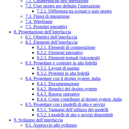
7.1. Caratteristiche dell’interazione
7.2. User stories per definire l’interazione
7.2.1. Differenza tra scenari e user stories
7.3. Flussi di interazione
7.4. Wireframe
7.5. Prototipi interattivi
8. Progettazione dell’interfaccia
8.1. Obiettivi dell’interfaccia
8.2. Elementi dell’interfaccia
8.2.1. Elementi di composizione
8.2.2. Elementi interattivi
8.2.3. Elementi testuali (microtesti)
8.3. Progettare e costruire in alta fedeltà
8.3.1. Layout di pagina
8.3.2. Prototipi in alta fedeltà
8.4. Progettare con il design system .italia
8.4.1. Documentazione
8.4.2. Benefici del design system
8.4.3. Risorse operative
8.4.4. Come contribuire al design system .italia
8.5. Progettare con i modelli di sito e servizi
8.5.1. Vantaggi dell’utilizzo dei modelli
8.5.2. I modelli di sito e servizi disponibili
9. Sviluppo dell’interfaccia
9.1. Approccio allo sviluppo