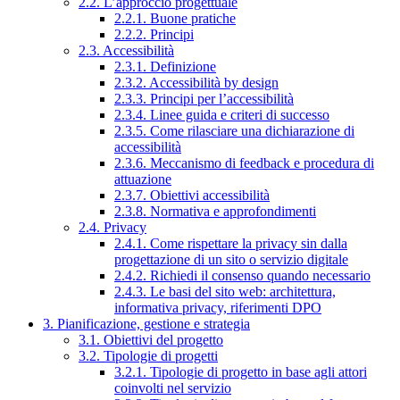
2.2. L’approccio progettuale
2.2.1. Buone pratiche
2.2.2. Principi
2.3. Accessibilità
2.3.1. Definizione
2.3.2. Accessibilità by design
2.3.3. Principi per l’accessibilità
2.3.4. Linee guida e criteri di successo
2.3.5. Come rilasciare una dichiarazione di
accessibilità
2.3.6. Meccanismo di feedback e procedura di
attuazione
2.3.7. Obiettivi accessibilità
2.3.8. Normativa e approfondimenti
2.4. Privacy
2.4.1. Come rispettare la privacy sin dalla
progettazione di un sito o servizio digitale
2.4.2. Richiedi il consenso quando necessario
2.4.3. Le basi del sito web: architettura,
informativa privacy, riferimenti DPO
3. Pianificazione, gestione e strategia
3.1. Obiettivi del progetto
3.2. Tipologie di progetti
3.2.1. Tipologie di progetto in base agli attori
coinvolti nel servizio