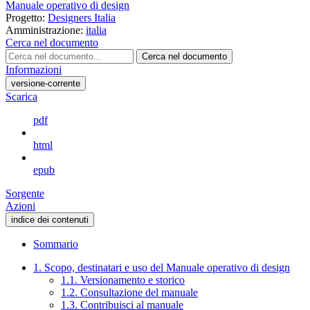
Manuale operativo di design
Progetto:
Designers Italia
Amministrazione:
italia
Cerca nel documento
Cerca nel documento
Informazioni
versione-corrente
Scarica
pdf
html
epub
Sorgente
Azioni
indice dei contenuti
Sommario
1. Scopo, destinatari e uso del Manuale operativo di design
1.1. Versionamento e storico
1.2. Consultazione del manuale
1.3. Contribuisci al manuale