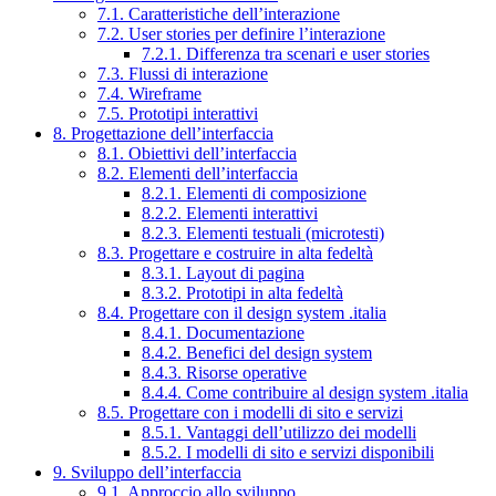
7.1. Caratteristiche dell’interazione
7.2. User stories per definire l’interazione
7.2.1. Differenza tra scenari e user stories
7.3. Flussi di interazione
7.4. Wireframe
7.5. Prototipi interattivi
8. Progettazione dell’interfaccia
8.1. Obiettivi dell’interfaccia
8.2. Elementi dell’interfaccia
8.2.1. Elementi di composizione
8.2.2. Elementi interattivi
8.2.3. Elementi testuali (microtesti)
8.3. Progettare e costruire in alta fedeltà
8.3.1. Layout di pagina
8.3.2. Prototipi in alta fedeltà
8.4. Progettare con il design system .italia
8.4.1. Documentazione
8.4.2. Benefici del design system
8.4.3. Risorse operative
8.4.4. Come contribuire al design system .italia
8.5. Progettare con i modelli di sito e servizi
8.5.1. Vantaggi dell’utilizzo dei modelli
8.5.2. I modelli di sito e servizi disponibili
9. Sviluppo dell’interfaccia
9.1. Approccio allo sviluppo