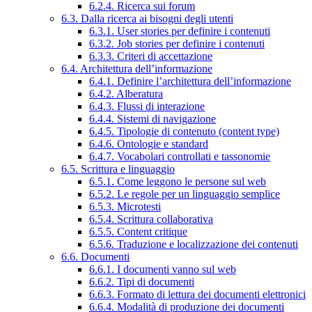
6.2.4. Ricerca sui forum
6.3. Dalla ricerca ai bisogni degli utenti
6.3.1. User stories per definire i contenuti
6.3.2. Job stories per definire i contenuti
6.3.3. Criteri di accettazione
6.4. Architettura dell’informazione
6.4.1. Definire l’architettura dell’informazione
6.4.2. Alberatura
6.4.3. Flussi di interazione
6.4.4. Sistemi di navigazione
6.4.5. Tipologie di contenuto (content type)
6.4.6. Ontologie e standard
6.4.7. Vocabolari controllati e tassonomie
6.5. Scrittura e linguaggio
6.5.1. Come leggono le persone sul web
6.5.2. Le regole per un linguaggio semplice
6.5.3. Microtesti
6.5.4. Scrittura collaborativa
6.5.5. Content critique
6.5.6. Traduzione e localizzazione dei contenuti
6.6. Documenti
6.6.1. I documenti vanno sul web
6.6.2. Tipi di documenti
6.6.3. Formato di lettura dei documenti elettronici
6.6.4. Modalità di produzione dei documenti