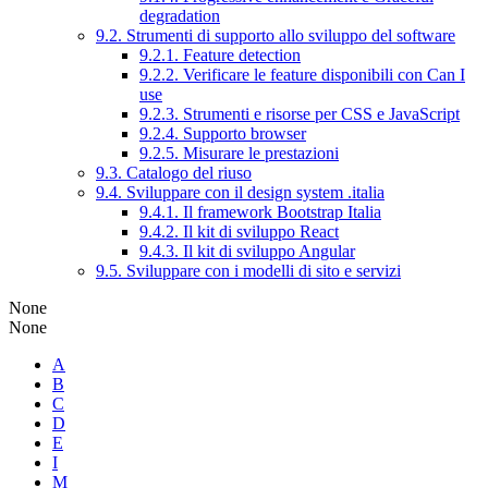
degradation
9.2. Strumenti di supporto allo sviluppo del software
9.2.1. Feature detection
9.2.2. Verificare le feature disponibili con Can I
use
9.2.3. Strumenti e risorse per CSS e JavaScript
9.2.4. Supporto browser
9.2.5. Misurare le prestazioni
9.3. Catalogo del riuso
9.4. Sviluppare con il design system .italia
9.4.1. Il framework Bootstrap Italia
9.4.2. Il kit di sviluppo React
9.4.3. Il kit di sviluppo Angular
9.5. Sviluppare con i modelli di sito e servizi
None
None
A
B
C
D
E
I
M