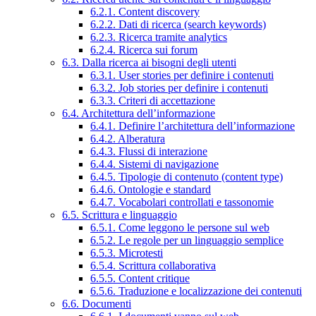
6.2.1. Content discovery
6.2.2. Dati di ricerca (search keywords)
6.2.3. Ricerca tramite analytics
6.2.4. Ricerca sui forum
6.3. Dalla ricerca ai bisogni degli utenti
6.3.1. User stories per definire i contenuti
6.3.2. Job stories per definire i contenuti
6.3.3. Criteri di accettazione
6.4. Architettura dell’informazione
6.4.1. Definire l’architettura dell’informazione
6.4.2. Alberatura
6.4.3. Flussi di interazione
6.4.4. Sistemi di navigazione
6.4.5. Tipologie di contenuto (content type)
6.4.6. Ontologie e standard
6.4.7. Vocabolari controllati e tassonomie
6.5. Scrittura e linguaggio
6.5.1. Come leggono le persone sul web
6.5.2. Le regole per un linguaggio semplice
6.5.3. Microtesti
6.5.4. Scrittura collaborativa
6.5.5. Content critique
6.5.6. Traduzione e localizzazione dei contenuti
6.6. Documenti