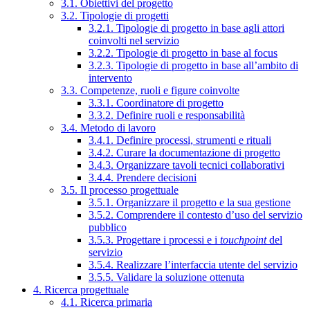
3.1. Obiettivi del progetto
3.2. Tipologie di progetti
3.2.1. Tipologie di progetto in base agli attori
coinvolti nel servizio
3.2.2. Tipologie di progetto in base al focus
3.2.3. Tipologie di progetto in base all’ambito di
intervento
3.3. Competenze, ruoli e figure coinvolte
3.3.1. Coordinatore di progetto
3.3.2. Definire ruoli e responsabilità
3.4. Metodo di lavoro
3.4.1. Definire processi, strumenti e rituali
3.4.2. Curare la documentazione di progetto
3.4.3. Organizzare tavoli tecnici collaborativi
3.4.4. Prendere decisioni
3.5. Il processo progettuale
3.5.1. Organizzare il progetto e la sua gestione
3.5.2. Comprendere il contesto d’uso del servizio
pubblico
3.5.3. Progettare i processi e i
touchpoint
del
servizio
3.5.4. Realizzare l’interfaccia utente del servizio
3.5.5. Validare la soluzione ottenuta
4. Ricerca progettuale
4.1. Ricerca primaria