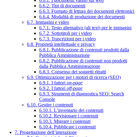
6.6.1. I documenti vanno sul web
6.6.2. Tipi di documenti
6.6.3. Formato di lettura dei documenti elettronici
6.6.4. Modalità di produzione dei documenti
6.7. Immagini e video
6.7.1. Testo alternativo (alt text) per le immagini
6.7.2. Sottotitoli per i video
6.7.3. Trascrizioni per i video
6.8. Proprietà intellettuale e privacy
6.8.1. Pubblicazione di contenuti prodotti dalla
Pubblica Amministrazione
6.8.2. Pubblicazione di contenuti non prodotti
dalla Pubblica Amministrazione
6.8.3. Consenso dei soggetti ritratti
6.9. Ottimizzazione per i motori di ricerca (SEO)
6.9.1. I fattori
on-page
6.9.2. I fattori
off-page
6.9.3. Strumenti di diagnostica SEO: Search
Console
6.10. Gestire i contenuti
6.10.1. L’inventario dei contenuti
6.10.2. Revisionare i contenuti
6.10.3. Migrare i contenuti
6.10.4. Pubblicare i contenuti
7. Progettazione dell’interazione