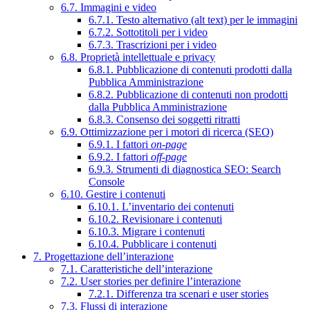
6.7. Immagini e video
6.7.1. Testo alternativo (alt text) per le immagini
6.7.2. Sottotitoli per i video
6.7.3. Trascrizioni per i video
6.8. Proprietà intellettuale e privacy
6.8.1. Pubblicazione di contenuti prodotti dalla
Pubblica Amministrazione
6.8.2. Pubblicazione di contenuti non prodotti
dalla Pubblica Amministrazione
6.8.3. Consenso dei soggetti ritratti
6.9. Ottimizzazione per i motori di ricerca (SEO)
6.9.1. I fattori
on-page
6.9.2. I fattori
off-page
6.9.3. Strumenti di diagnostica SEO: Search
Console
6.10. Gestire i contenuti
6.10.1. L’inventario dei contenuti
6.10.2. Revisionare i contenuti
6.10.3. Migrare i contenuti
6.10.4. Pubblicare i contenuti
7. Progettazione dell’interazione
7.1. Caratteristiche dell’interazione
7.2. User stories per definire l’interazione
7.2.1. Differenza tra scenari e user stories
7.3. Flussi di interazione