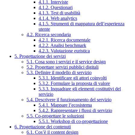
4.1.1. Interviste
4.1.2. Questionari
4.1.3. Test di usabilità
4.1.4. Web analytics
4.1.5. Strumenti di mappatura dell’esperienza
utente
4.2. Ricerca secondaria
4.2.1. Ricerca documentale
4.2.2. Analisi benchmark
4.2.3. Valutazione euristica
5. Progettazione dei servizi
5.1. Cosa sono i servizi e il service design
5.2. Progettare servizi pubblici digitali
5.3. Definire il modello di servizio
5.3.1. Identificare gli attori coinvolti
5.3.2. Formulare la proposta di valore
5.3.3. Inquadrare gli elementi costitutivi del
servizio
5.4. Descrivere il funzionamento del servizio
5.4.1. Mappare l’ecosistema
5.4.2. Rappresentare i flussi di servizio
5.5. Co-progettare le soluzioni
5.5.1. Workshop di co-progettazione
6. Progettazione dei contenuti
6.1. Cos’è il content design