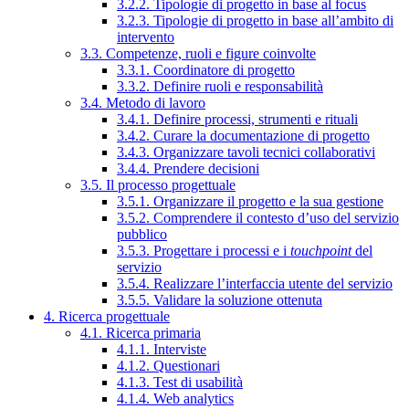
3.2.2. Tipologie di progetto in base al focus
3.2.3. Tipologie di progetto in base all’ambito di
intervento
3.3. Competenze, ruoli e figure coinvolte
3.3.1. Coordinatore di progetto
3.3.2. Definire ruoli e responsabilità
3.4. Metodo di lavoro
3.4.1. Definire processi, strumenti e rituali
3.4.2. Curare la documentazione di progetto
3.4.3. Organizzare tavoli tecnici collaborativi
3.4.4. Prendere decisioni
3.5. Il processo progettuale
3.5.1. Organizzare il progetto e la sua gestione
3.5.2. Comprendere il contesto d’uso del servizio
pubblico
3.5.3. Progettare i processi e i
touchpoint
del
servizio
3.5.4. Realizzare l’interfaccia utente del servizio
3.5.5. Validare la soluzione ottenuta
4. Ricerca progettuale
4.1. Ricerca primaria
4.1.1. Interviste
4.1.2. Questionari
4.1.3. Test di usabilità
4.1.4. Web analytics