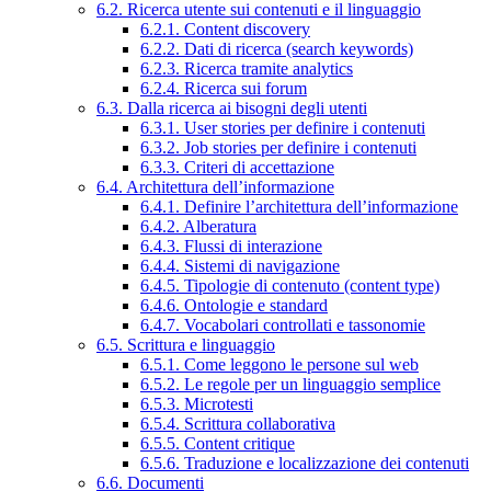
6.2. Ricerca utente sui contenuti e il linguaggio
6.2.1. Content discovery
6.2.2. Dati di ricerca (search keywords)
6.2.3. Ricerca tramite analytics
6.2.4. Ricerca sui forum
6.3. Dalla ricerca ai bisogni degli utenti
6.3.1. User stories per definire i contenuti
6.3.2. Job stories per definire i contenuti
6.3.3. Criteri di accettazione
6.4. Architettura dell’informazione
6.4.1. Definire l’architettura dell’informazione
6.4.2. Alberatura
6.4.3. Flussi di interazione
6.4.4. Sistemi di navigazione
6.4.5. Tipologie di contenuto (content type)
6.4.6. Ontologie e standard
6.4.7. Vocabolari controllati e tassonomie
6.5. Scrittura e linguaggio
6.5.1. Come leggono le persone sul web
6.5.2. Le regole per un linguaggio semplice
6.5.3. Microtesti
6.5.4. Scrittura collaborativa
6.5.5. Content critique
6.5.6. Traduzione e localizzazione dei contenuti
6.6. Documenti