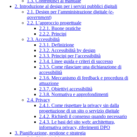
1.3. Contribuisci al manuale
2. Introduzione al design per i servizi pubblici digitali
2.1. Design per l’amministrazione digitale (
e-
government
)
2.2. L’approccio progettuale
2.2.1. Buone pratiche
2.2.2. Principi
2.3. Accessibilità
2.3.1. Definizione
2.3.2. Accessibilità by design
2.3.3. Principi per l’accessibilità
2.3.4. Linee guida e criteri di successo
2.3.5. Come rilasciare una dichiarazione di
accessibilità
2.3.6. Meccanismo di feedback e procedura di
attuazione
2.3.7. Obiettivi accessibilità
2.3.8. Normativa e approfondimenti
2.4. Privacy
2.4.1. Come rispettare la privacy sin dalla
progettazione di un sito o servizio digitale
2.4.2. Richiedi il consenso quando necessario
2.4.3. Le basi del sito web: architettura,
informativa privacy, riferimenti DPO
3. Pianificazione, gestione e strategia