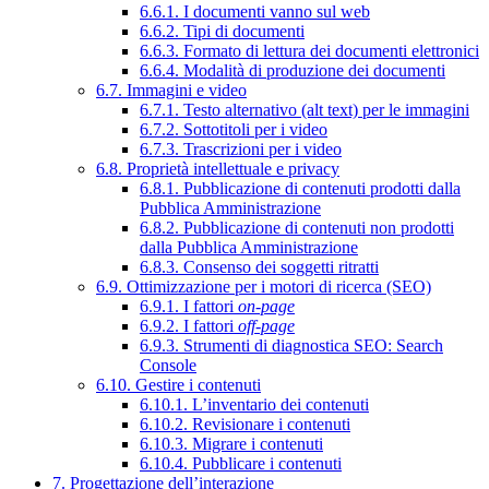
6.6.1. I documenti vanno sul web
6.6.2. Tipi di documenti
6.6.3. Formato di lettura dei documenti elettronici
6.6.4. Modalità di produzione dei documenti
6.7. Immagini e video
6.7.1. Testo alternativo (alt text) per le immagini
6.7.2. Sottotitoli per i video
6.7.3. Trascrizioni per i video
6.8. Proprietà intellettuale e privacy
6.8.1. Pubblicazione di contenuti prodotti dalla
Pubblica Amministrazione
6.8.2. Pubblicazione di contenuti non prodotti
dalla Pubblica Amministrazione
6.8.3. Consenso dei soggetti ritratti
6.9. Ottimizzazione per i motori di ricerca (SEO)
6.9.1. I fattori
on-page
6.9.2. I fattori
off-page
6.9.3. Strumenti di diagnostica SEO: Search
Console
6.10. Gestire i contenuti
6.10.1. L’inventario dei contenuti
6.10.2. Revisionare i contenuti
6.10.3. Migrare i contenuti
6.10.4. Pubblicare i contenuti
7. Progettazione dell’interazione