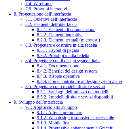
7.4. Wireframe
7.5. Prototipi interattivi
8. Progettazione dell’interfaccia
8.1. Obiettivi dell’interfaccia
8.2. Elementi dell’interfaccia
8.2.1. Elementi di composizione
8.2.2. Elementi interattivi
8.2.3. Elementi testuali (microtesti)
8.3. Progettare e costruire in alta fedeltà
8.3.1. Layout di pagina
8.3.2. Prototipi in alta fedeltà
8.4. Progettare con il design system .italia
8.4.1. Documentazione
8.4.2. Benefici del design system
8.4.3. Risorse operative
8.4.4. Come contribuire al design system .italia
8.5. Progettare con i modelli di sito e servizi
8.5.1. Vantaggi dell’utilizzo dei modelli
8.5.2. I modelli di sito e servizi disponibili
9. Sviluppo dell’interfaccia
9.1. Approccio allo sviluppo
9.1.1. Attività preliminari
9.1.2. Web design responsivo e accessibile
9.1.3. Mobile first
9.1.4. Progressive enhancement e Graceful