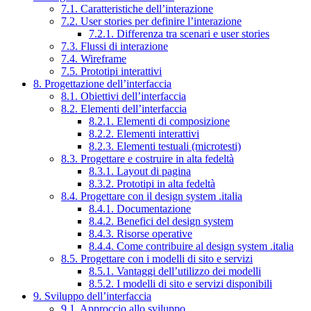
7.1. Caratteristiche dell’interazione
7.2. User stories per definire l’interazione
7.2.1. Differenza tra scenari e user stories
7.3. Flussi di interazione
7.4. Wireframe
7.5. Prototipi interattivi
8. Progettazione dell’interfaccia
8.1. Obiettivi dell’interfaccia
8.2. Elementi dell’interfaccia
8.2.1. Elementi di composizione
8.2.2. Elementi interattivi
8.2.3. Elementi testuali (microtesti)
8.3. Progettare e costruire in alta fedeltà
8.3.1. Layout di pagina
8.3.2. Prototipi in alta fedeltà
8.4. Progettare con il design system .italia
8.4.1. Documentazione
8.4.2. Benefici del design system
8.4.3. Risorse operative
8.4.4. Come contribuire al design system .italia
8.5. Progettare con i modelli di sito e servizi
8.5.1. Vantaggi dell’utilizzo dei modelli
8.5.2. I modelli di sito e servizi disponibili
9. Sviluppo dell’interfaccia
9.1. Approccio allo sviluppo