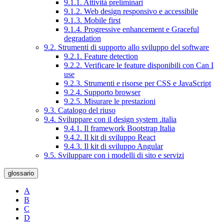
9.1.1. Attività preliminari
9.1.2. Web design responsivo e accessibile
9.1.3. Mobile first
9.1.4. Progressive enhancement e Graceful
degradation
9.2. Strumenti di supporto allo sviluppo del software
9.2.1. Feature detection
9.2.2. Verificare le feature disponibili con Can I
use
9.2.3. Strumenti e risorse per CSS e JavaScript
9.2.4. Supporto browser
9.2.5. Misurare le prestazioni
9.3. Catalogo del riuso
9.4. Sviluppare con il design system .italia
9.4.1. Il framework Bootstrap Italia
9.4.2. Il kit di sviluppo React
9.4.3. Il kit di sviluppo Angular
9.5. Sviluppare con i modelli di sito e servizi
glossario
A
B
C
D