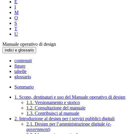
E
I
M
O
S
T
U
Manuale operativo di design
indici e glossario
contenuti
figure
tabelle
glossario
Sommario
1. Scopo, destinatari e uso del Manuale operativo di design
1.1. Versionamento e storico
1.2. Consultazione del manuale
1.3. Contribuisci al manuale
2. Introduzione al design per i servizi pubblici digitali
2.1. Design per l’amministrazione digitale (
e-
government
)