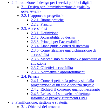
2. Introduzione al design per i servizi pubblici digitali
2.1. Design per l’amministrazione digitale (
e-
government
)
2.2. L’approccio progettuale
2.2.1. Buone pratiche
2.2.2. Principi
2.3. Accessibilità
2.3.1. Definizione
2.3.2. Accessibilità by design
2.3.3. Principi per l’accessibilità
2.3.4. Linee guida e criteri di successo
2.3.5. Come rilasciare una dichiarazione di
accessibilità
2.3.6. Meccanismo di feedback e procedura di
attuazione
2.3.7. Obiettivi accessibilità
2.3.8. Normativa e approfondimenti
2.4. Privacy
2.4.1. Come rispettare la privacy sin dalla
progettazione di un sito o servizio digitale
2.4.2. Richiedi il consenso quando necessario
2.4.3. Le basi del sito web: architettura,
informativa privacy, riferimenti DPO
3. Pianificazione, gestione e strategia
3.1. Obiettivi del progetto