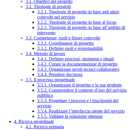
3.1. Obiettivi del progetto
3.2. Tipologie di progetti
3.2.1. Tipologie di progetto in base agli attori
coinvolti nel servizio
3.2.2. Tipologie di progetto in base al focus
3.2.3. Tipologie di progetto in base all’ambito di
intervento
3.3. Competenze, ruoli e figure coinvolte
3.3.1. Coordinatore di progetto
3.3.2. Definire ruoli e responsabilità
3.4. Metodo di lavoro
3.4.1. Definire processi, strumenti e rituali
3.4.2. Curare la documentazione di progetto
3.4.3. Organizzare tavoli tecnici collaborativi
3.4.4. Prendere decisioni
3.5. Il processo progettuale
3.5.1. Organizzare il progetto e la sua gestione
3.5.2. Comprendere il contesto d’uso del servizio
pubblico
3.5.3. Progettare i processi e i
touchpoint
del
servizio
3.5.4. Realizzare l’interfaccia utente del servizio
3.5.5. Validare la soluzione ottenuta
4. Ricerca progettuale
4.1. Ricerca primaria