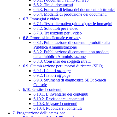
6.6.1. I documenti vanno sul web
6.6.2. Tipi di documenti
6.6.3. Formato di lettura dei documenti elettronici
6.6.4. Modalità di produzione dei documenti
6.7. Immagini e video
6.7.1. Testo alternativo (alt text) per le immagini
6.7.2. Sottotitoli per i video
6.7.3. Trascrizioni per i video
6.8. Proprietà intellettuale e privacy
6.8.1. Pubblicazione di contenuti prodotti dalla
Pubblica Amministrazione
6.8.2. Pubblicazione di contenuti non prodotti
dalla Pubblica Amministrazione
6.8.3. Consenso dei soggetti ritratti
6.9. Ottimizzazione per i motori di ricerca (SEO)
6.9.1. I fattori
on-page
6.9.2. I fattori
off-page
6.9.3. Strumenti di diagnostica SEO: Search
Console
6.10. Gestire i contenuti
6.10.1. L’inventario dei contenuti
6.10.2. Revisionare i contenuti
6.10.3. Migrare i contenuti
6.10.4. Pubblicare i contenuti
7. Progettazione dell’interazione