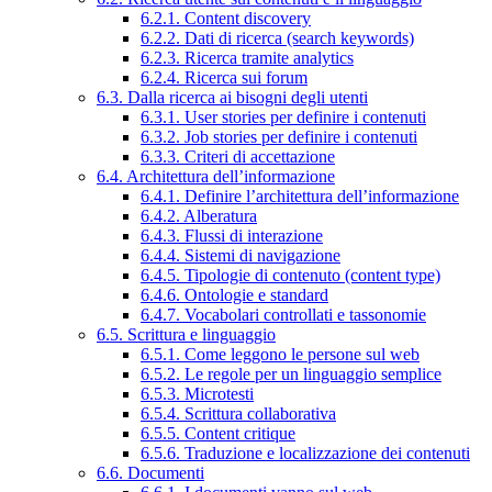
6.2.1. Content discovery
6.2.2. Dati di ricerca (search keywords)
6.2.3. Ricerca tramite analytics
6.2.4. Ricerca sui forum
6.3. Dalla ricerca ai bisogni degli utenti
6.3.1. User stories per definire i contenuti
6.3.2. Job stories per definire i contenuti
6.3.3. Criteri di accettazione
6.4. Architettura dell’informazione
6.4.1. Definire l’architettura dell’informazione
6.4.2. Alberatura
6.4.3. Flussi di interazione
6.4.4. Sistemi di navigazione
6.4.5. Tipologie di contenuto (content type)
6.4.6. Ontologie e standard
6.4.7. Vocabolari controllati e tassonomie
6.5. Scrittura e linguaggio
6.5.1. Come leggono le persone sul web
6.5.2. Le regole per un linguaggio semplice
6.5.3. Microtesti
6.5.4. Scrittura collaborativa
6.5.5. Content critique
6.5.6. Traduzione e localizzazione dei contenuti
6.6. Documenti