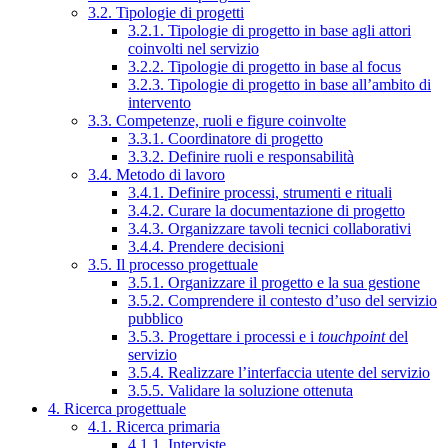
3.2. Tipologie di progetti
3.2.1. Tipologie di progetto in base agli attori
coinvolti nel servizio
3.2.2. Tipologie di progetto in base al focus
3.2.3. Tipologie di progetto in base all’ambito di
intervento
3.3. Competenze, ruoli e figure coinvolte
3.3.1. Coordinatore di progetto
3.3.2. Definire ruoli e responsabilità
3.4. Metodo di lavoro
3.4.1. Definire processi, strumenti e rituali
3.4.2. Curare la documentazione di progetto
3.4.3. Organizzare tavoli tecnici collaborativi
3.4.4. Prendere decisioni
3.5. Il processo progettuale
3.5.1. Organizzare il progetto e la sua gestione
3.5.2. Comprendere il contesto d’uso del servizio
pubblico
3.5.3. Progettare i processi e i
touchpoint
del
servizio
3.5.4. Realizzare l’interfaccia utente del servizio
3.5.5. Validare la soluzione ottenuta
4. Ricerca progettuale
4.1. Ricerca primaria
4.1.1. Interviste