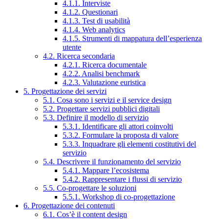
4.1.1. Interviste
4.1.2. Questionari
4.1.3. Test di usabilità
4.1.4. Web analytics
4.1.5. Strumenti di mappatura dell’esperienza
utente
4.2. Ricerca secondaria
4.2.1. Ricerca documentale
4.2.2. Analisi benchmark
4.2.3. Valutazione euristica
5. Progettazione dei servizi
5.1. Cosa sono i servizi e il service design
5.2. Progettare servizi pubblici digitali
5.3. Definire il modello di servizio
5.3.1. Identificare gli attori coinvolti
5.3.2. Formulare la proposta di valore
5.3.3. Inquadrare gli elementi costitutivi del
servizio
5.4. Descrivere il funzionamento del servizio
5.4.1. Mappare l’ecosistema
5.4.2. Rappresentare i flussi di servizio
5.5. Co-progettare le soluzioni
5.5.1. Workshop di co-progettazione
6. Progettazione dei contenuti
6.1. Cos’è il content design