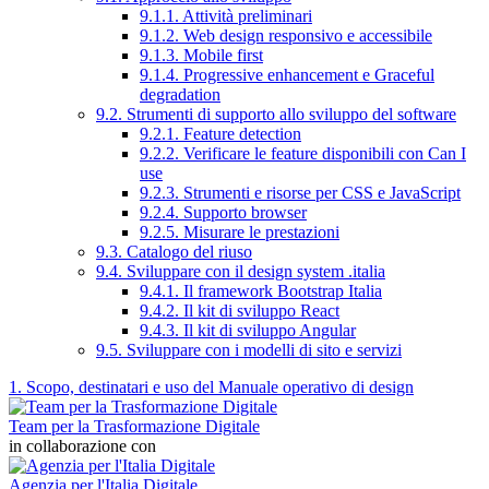
9.1.1. Attività preliminari
9.1.2. Web design responsivo e accessibile
9.1.3. Mobile first
9.1.4. Progressive enhancement e Graceful
degradation
9.2. Strumenti di supporto allo sviluppo del software
9.2.1. Feature detection
9.2.2. Verificare le feature disponibili con Can I
use
9.2.3. Strumenti e risorse per CSS e JavaScript
9.2.4. Supporto browser
9.2.5. Misurare le prestazioni
9.3. Catalogo del riuso
9.4. Sviluppare con il design system .italia
9.4.1. Il framework Bootstrap Italia
9.4.2. Il kit di sviluppo React
9.4.3. Il kit di sviluppo Angular
9.5. Sviluppare con i modelli di sito e servizi
1. Scopo, destinatari e uso del Manuale operativo di design
Team per la Trasformazione Digitale
in collaborazione con
Agenzia per l'Italia Digitale