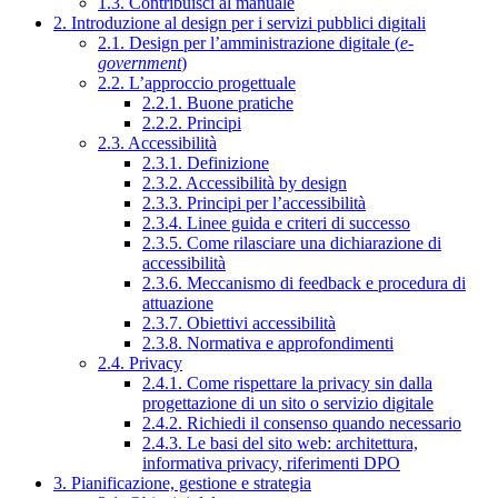
1.3. Contribuisci al manuale
2. Introduzione al design per i servizi pubblici digitali
2.1. Design per l’amministrazione digitale (
e-
government
)
2.2. L’approccio progettuale
2.2.1. Buone pratiche
2.2.2. Principi
2.3. Accessibilità
2.3.1. Definizione
2.3.2. Accessibilità by design
2.3.3. Principi per l’accessibilità
2.3.4. Linee guida e criteri di successo
2.3.5. Come rilasciare una dichiarazione di
accessibilità
2.3.6. Meccanismo di feedback e procedura di
attuazione
2.3.7. Obiettivi accessibilità
2.3.8. Normativa e approfondimenti
2.4. Privacy
2.4.1. Come rispettare la privacy sin dalla
progettazione di un sito o servizio digitale
2.4.2. Richiedi il consenso quando necessario
2.4.3. Le basi del sito web: architettura,
informativa privacy, riferimenti DPO
3. Pianificazione, gestione e strategia