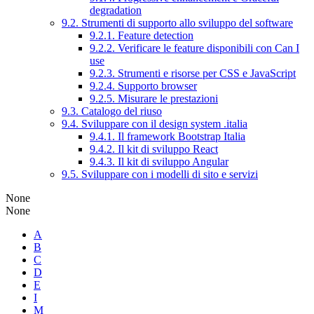
degradation
9.2. Strumenti di supporto allo sviluppo del software
9.2.1. Feature detection
9.2.2. Verificare le feature disponibili con Can I
use
9.2.3. Strumenti e risorse per CSS e JavaScript
9.2.4. Supporto browser
9.2.5. Misurare le prestazioni
9.3. Catalogo del riuso
9.4. Sviluppare con il design system .italia
9.4.1. Il framework Bootstrap Italia
9.4.2. Il kit di sviluppo React
9.4.3. Il kit di sviluppo Angular
9.5. Sviluppare con i modelli di sito e servizi
None
None
A
B
C
D
E
I
M