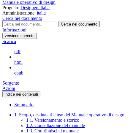
Manuale operativo di design
Progetto:
Designers Italia
Amministrazione:
italia
Cerca nel documento
Cerca nel documento
Informazioni
versione-corrente
Scarica
pdf
html
epub
Sorgente
Azioni
indice dei contenuti
Sommario
1. Scopo, destinatari e uso del Manuale operativo di design
1.1. Versionamento e storico
1.2. Consultazione del manuale
1.3. Contribuisci al manuale