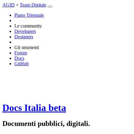
AGID
+
Team Digitale
Piano Triennale
Le community
Developers
Designers
Gli strumenti
Forum
Docs
GitHub
Docs Italia
beta
Documenti pubblici, digitali.