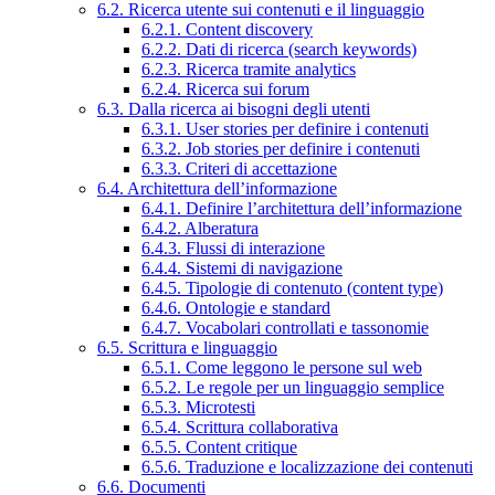
6.2. Ricerca utente sui contenuti e il linguaggio
6.2.1. Content discovery
6.2.2. Dati di ricerca (search keywords)
6.2.3. Ricerca tramite analytics
6.2.4. Ricerca sui forum
6.3. Dalla ricerca ai bisogni degli utenti
6.3.1. User stories per definire i contenuti
6.3.2. Job stories per definire i contenuti
6.3.3. Criteri di accettazione
6.4. Architettura dell’informazione
6.4.1. Definire l’architettura dell’informazione
6.4.2. Alberatura
6.4.3. Flussi di interazione
6.4.4. Sistemi di navigazione
6.4.5. Tipologie di contenuto (content type)
6.4.6. Ontologie e standard
6.4.7. Vocabolari controllati e tassonomie
6.5. Scrittura e linguaggio
6.5.1. Come leggono le persone sul web
6.5.2. Le regole per un linguaggio semplice
6.5.3. Microtesti
6.5.4. Scrittura collaborativa
6.5.5. Content critique
6.5.6. Traduzione e localizzazione dei contenuti
6.6. Documenti