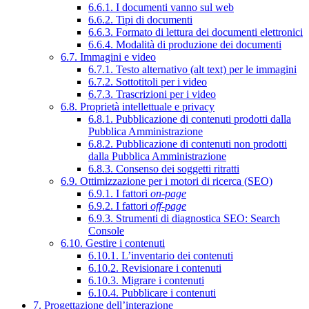
6.6.1. I documenti vanno sul web
6.6.2. Tipi di documenti
6.6.3. Formato di lettura dei documenti elettronici
6.6.4. Modalità di produzione dei documenti
6.7. Immagini e video
6.7.1. Testo alternativo (alt text) per le immagini
6.7.2. Sottotitoli per i video
6.7.3. Trascrizioni per i video
6.8. Proprietà intellettuale e privacy
6.8.1. Pubblicazione di contenuti prodotti dalla
Pubblica Amministrazione
6.8.2. Pubblicazione di contenuti non prodotti
dalla Pubblica Amministrazione
6.8.3. Consenso dei soggetti ritratti
6.9. Ottimizzazione per i motori di ricerca (SEO)
6.9.1. I fattori
on-page
6.9.2. I fattori
off-page
6.9.3. Strumenti di diagnostica SEO: Search
Console
6.10. Gestire i contenuti
6.10.1. L’inventario dei contenuti
6.10.2. Revisionare i contenuti
6.10.3. Migrare i contenuti
6.10.4. Pubblicare i contenuti
7. Progettazione dell’interazione