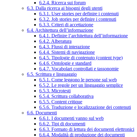
6.2.4. Ricerca sui forum
6.3. Dalla ricerca ai bisogni degli utenti
6.3.1. User stories per definire i contenuti
6.3.2. Job stories per definire i contenuti
6.3.3. Criteri di accettazione
6.4. Architettura dell’informazione
6.4.1. Definire l’architettura dell’informazione
6.4.2. Alberatura
6.4.3. Flussi di interazione
6.4.4. Sistemi di navigazione
6.4.5. Tipologie di contenuto (content type)
6.4.6. Ontologie e standard
6.4.7. Vocabolari controllati e tassonomie
6.5. Scrittura e linguaggio
6.5.1. Come leggono le persone sul web
6.5.2. Le regole per un linguaggio semplice
6.5.3. Microtesti
6.5.4. Scrittura collaborativa
6.5.5. Content critique
6.5.6. Traduzione e localizzazione dei contenuti
6.6. Documenti
6.6.1. I documenti vanno sul web
6.6.2. Tipi di documenti
6.6.3. Formato di lettura dei documenti elettronici
6.6.4. Modalità di produzione dei documenti