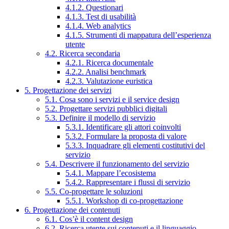
4.1.2. Questionari
4.1.3. Test di usabilità
4.1.4. Web analytics
4.1.5. Strumenti di mappatura dell’esperienza
utente
4.2. Ricerca secondaria
4.2.1. Ricerca documentale
4.2.2. Analisi benchmark
4.2.3. Valutazione euristica
5. Progettazione dei servizi
5.1. Cosa sono i servizi e il service design
5.2. Progettare servizi pubblici digitali
5.3. Definire il modello di servizio
5.3.1. Identificare gli attori coinvolti
5.3.2. Formulare la proposta di valore
5.3.3. Inquadrare gli elementi costitutivi del
servizio
5.4. Descrivere il funzionamento del servizio
5.4.1. Mappare l’ecosistema
5.4.2. Rappresentare i flussi di servizio
5.5. Co-progettare le soluzioni
5.5.1. Workshop di co-progettazione
6. Progettazione dei contenuti
6.1. Cos’è il content design
6.2. Ricerca utente sui contenuti e il linguaggio