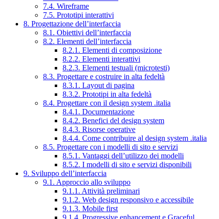
7.4. Wireframe
7.5. Prototipi interattivi
8. Progettazione dell’interfaccia
8.1. Obiettivi dell’interfaccia
8.2. Elementi dell’interfaccia
8.2.1. Elementi di composizione
8.2.2. Elementi interattivi
8.2.3. Elementi testuali (microtesti)
8.3. Progettare e costruire in alta fedeltà
8.3.1. Layout di pagina
8.3.2. Prototipi in alta fedeltà
8.4. Progettare con il design system .italia
8.4.1. Documentazione
8.4.2. Benefici del design system
8.4.3. Risorse operative
8.4.4. Come contribuire al design system .italia
8.5. Progettare con i modelli di sito e servizi
8.5.1. Vantaggi dell’utilizzo dei modelli
8.5.2. I modelli di sito e servizi disponibili
9. Sviluppo dell’interfaccia
9.1. Approccio allo sviluppo
9.1.1. Attività preliminari
9.1.2. Web design responsivo e accessibile
9.1.3. Mobile first
9.1.4. Progressive enhancement e Graceful