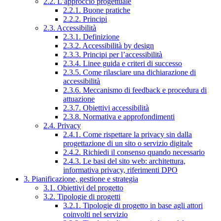
2.2. L’approccio progettuale
2.2.1. Buone pratiche
2.2.2. Principi
2.3. Accessibilità
2.3.1. Definizione
2.3.2. Accessibilità by design
2.3.3. Principi per l’accessibilità
2.3.4. Linee guida e criteri di successo
2.3.5. Come rilasciare una dichiarazione di
accessibilità
2.3.6. Meccanismo di feedback e procedura di
attuazione
2.3.7. Obiettivi accessibilità
2.3.8. Normativa e approfondimenti
2.4. Privacy
2.4.1. Come rispettare la privacy sin dalla
progettazione di un sito o servizio digitale
2.4.2. Richiedi il consenso quando necessario
2.4.3. Le basi del sito web: architettura,
informativa privacy, riferimenti DPO
3. Pianificazione, gestione e strategia
3.1. Obiettivi del progetto
3.2. Tipologie di progetti
3.2.1. Tipologie di progetto in base agli attori
coinvolti nel servizio