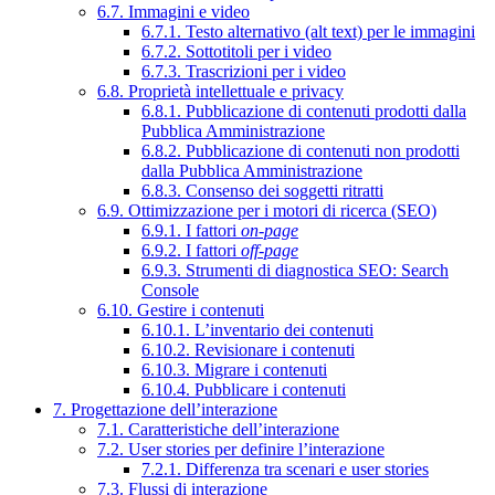
6.7. Immagini e video
6.7.1. Testo alternativo (alt text) per le immagini
6.7.2. Sottotitoli per i video
6.7.3. Trascrizioni per i video
6.8. Proprietà intellettuale e privacy
6.8.1. Pubblicazione di contenuti prodotti dalla
Pubblica Amministrazione
6.8.2. Pubblicazione di contenuti non prodotti
dalla Pubblica Amministrazione
6.8.3. Consenso dei soggetti ritratti
6.9. Ottimizzazione per i motori di ricerca (SEO)
6.9.1. I fattori
on-page
6.9.2. I fattori
off-page
6.9.3. Strumenti di diagnostica SEO: Search
Console
6.10. Gestire i contenuti
6.10.1. L’inventario dei contenuti
6.10.2. Revisionare i contenuti
6.10.3. Migrare i contenuti
6.10.4. Pubblicare i contenuti
7. Progettazione dell’interazione
7.1. Caratteristiche dell’interazione
7.2. User stories per definire l’interazione
7.2.1. Differenza tra scenari e user stories
7.3. Flussi di interazione