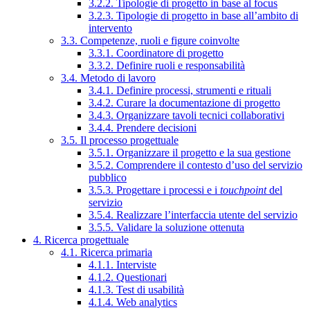
3.2.2. Tipologie di progetto in base al focus
3.2.3. Tipologie di progetto in base all’ambito di
intervento
3.3. Competenze, ruoli e figure coinvolte
3.3.1. Coordinatore di progetto
3.3.2. Definire ruoli e responsabilità
3.4. Metodo di lavoro
3.4.1. Definire processi, strumenti e rituali
3.4.2. Curare la documentazione di progetto
3.4.3. Organizzare tavoli tecnici collaborativi
3.4.4. Prendere decisioni
3.5. Il processo progettuale
3.5.1. Organizzare il progetto e la sua gestione
3.5.2. Comprendere il contesto d’uso del servizio
pubblico
3.5.3. Progettare i processi e i
touchpoint
del
servizio
3.5.4. Realizzare l’interfaccia utente del servizio
3.5.5. Validare la soluzione ottenuta
4. Ricerca progettuale
4.1. Ricerca primaria
4.1.1. Interviste
4.1.2. Questionari
4.1.3. Test di usabilità
4.1.4. Web analytics