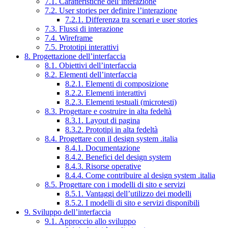
7.1. Caratteristiche dell’interazione
7.2. User stories per definire l’interazione
7.2.1. Differenza tra scenari e user stories
7.3. Flussi di interazione
7.4. Wireframe
7.5. Prototipi interattivi
8. Progettazione dell’interfaccia
8.1. Obiettivi dell’interfaccia
8.2. Elementi dell’interfaccia
8.2.1. Elementi di composizione
8.2.2. Elementi interattivi
8.2.3. Elementi testuali (microtesti)
8.3. Progettare e costruire in alta fedeltà
8.3.1. Layout di pagina
8.3.2. Prototipi in alta fedeltà
8.4. Progettare con il design system .italia
8.4.1. Documentazione
8.4.2. Benefici del design system
8.4.3. Risorse operative
8.4.4. Come contribuire al design system .italia
8.5. Progettare con i modelli di sito e servizi
8.5.1. Vantaggi dell’utilizzo dei modelli
8.5.2. I modelli di sito e servizi disponibili
9. Sviluppo dell’interfaccia
9.1. Approccio allo sviluppo