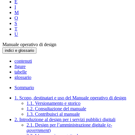
E
I
M
O
S
T
U
Manuale operativo di design
indici e glossario
contenuti
figure
tabelle
glossario
Sommario
1. Scopo, destinatari e uso del Manuale operativo di design
1.1. Versionamento e storico
1.2. Consultazione del manuale
1.3. Contribuisci al manuale
2. Introduzione al design per i servizi pubblici digitali
2.1. Design per l’amministrazione digitale (
e-
government
)