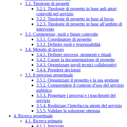
3.2. Tipologie di progetti
3.2.1. Tipologie di progetto in base agli attori
coinvolti nel servizio
3.2.2. Tipologie di progetto in base al focus
3.2.3. Tipologie di progetto in base all’ambito di
intervento
3.3. Competenze, ruoli e figure coinvolte
3.3.1. Coordinatore di progetto
3.3.2. Definire ruoli e responsabilità
3.4. Metodo di lavoro
3.4.1. Definire processi, strumenti e rituali
3.4.2. Curare la documentazione di progetto
3.4.3. Organizzare tavoli tecnici collaborativi
3.4.4. Prendere decisioni
3.5. Il processo progettuale
3.5.1. Organizzare il progetto e la sua gestione
3.5.2. Comprendere il contesto d’uso del servizio
pubblico
3.5.3. Progettare i processi e i
touchpoint
del
servizio
3.5.4. Realizzare l’interfaccia utente del servizio
3.5.5. Validare la soluzione ottenuta
4. Ricerca progettuale
4.1. Ricerca primaria
4.1.1. Interviste