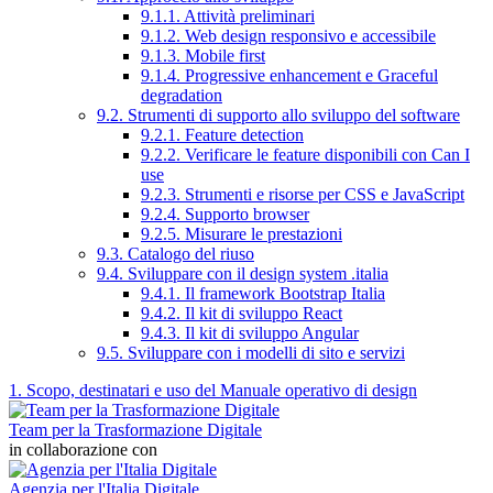
9.1.1. Attività preliminari
9.1.2. Web design responsivo e accessibile
9.1.3. Mobile first
9.1.4. Progressive enhancement e Graceful
degradation
9.2. Strumenti di supporto allo sviluppo del software
9.2.1. Feature detection
9.2.2. Verificare le feature disponibili con Can I
use
9.2.3. Strumenti e risorse per CSS e JavaScript
9.2.4. Supporto browser
9.2.5. Misurare le prestazioni
9.3. Catalogo del riuso
9.4. Sviluppare con il design system .italia
9.4.1. Il framework Bootstrap Italia
9.4.2. Il kit di sviluppo React
9.4.3. Il kit di sviluppo Angular
9.5. Sviluppare con i modelli di sito e servizi
1. Scopo, destinatari e uso del Manuale operativo di design
Team per la Trasformazione Digitale
in collaborazione con
Agenzia per l'Italia Digitale