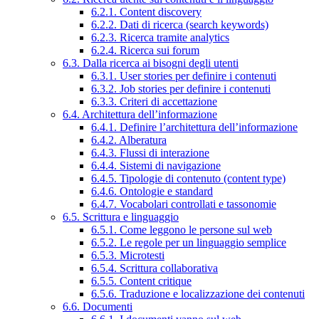
6.2.1. Content discovery
6.2.2. Dati di ricerca (search keywords)
6.2.3. Ricerca tramite analytics
6.2.4. Ricerca sui forum
6.3. Dalla ricerca ai bisogni degli utenti
6.3.1. User stories per definire i contenuti
6.3.2. Job stories per definire i contenuti
6.3.3. Criteri di accettazione
6.4. Architettura dell’informazione
6.4.1. Definire l’architettura dell’informazione
6.4.2. Alberatura
6.4.3. Flussi di interazione
6.4.4. Sistemi di navigazione
6.4.5. Tipologie di contenuto (content type)
6.4.6. Ontologie e standard
6.4.7. Vocabolari controllati e tassonomie
6.5. Scrittura e linguaggio
6.5.1. Come leggono le persone sul web
6.5.2. Le regole per un linguaggio semplice
6.5.3. Microtesti
6.5.4. Scrittura collaborativa
6.5.5. Content critique
6.5.6. Traduzione e localizzazione dei contenuti
6.6. Documenti