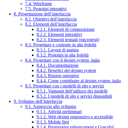
7.4. Wireframe
7.5. Prototipi interattivi
8. Progettazione dell’interfaccia
8.1. Obiettivi dell’interfaccia
8.2. Elementi dell’interfaccia
8.2.1. Elementi di composizione
8.2.2. Elementi interattivi
8.2.3. Elementi testuali (microtesti)
8.3. Progettare e costruire in alta fedeltà
8.3.1. Layout di pagina
8.3.2. Prototipi in alta fedeltà
8.4. Progettare con il design system .italia
8.4.1. Documentazione
8.4.2. Benefici del design system
8.4.3. Risorse operative
8.4.4. Come contribuire al design system .italia
8.5. Progettare con i modelli di sito e servizi
8.5.1. Vantaggi dell’utilizzo dei modelli
8.5.2. I modelli di sito e servizi disponibili
9. Sviluppo dell’interfaccia
9.1. Approccio allo sviluppo
9.1.1. Attività preliminari
9.1.2. Web design responsivo e accessibile
9.1.3. Mobile first
9.1.4. Progressive enhancement e Graceful