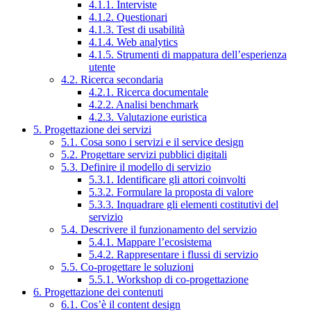
4.1.1. Interviste
4.1.2. Questionari
4.1.3. Test di usabilità
4.1.4. Web analytics
4.1.5. Strumenti di mappatura dell’esperienza
utente
4.2. Ricerca secondaria
4.2.1. Ricerca documentale
4.2.2. Analisi benchmark
4.2.3. Valutazione euristica
5. Progettazione dei servizi
5.1. Cosa sono i servizi e il service design
5.2. Progettare servizi pubblici digitali
5.3. Definire il modello di servizio
5.3.1. Identificare gli attori coinvolti
5.3.2. Formulare la proposta di valore
5.3.3. Inquadrare gli elementi costitutivi del
servizio
5.4. Descrivere il funzionamento del servizio
5.4.1. Mappare l’ecosistema
5.4.2. Rappresentare i flussi di servizio
5.5. Co-progettare le soluzioni
5.5.1. Workshop di co-progettazione
6. Progettazione dei contenuti
6.1. Cos’è il content design