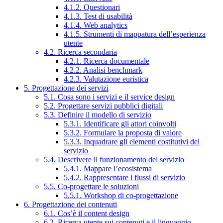
4.1.2. Questionari
4.1.3. Test di usabilità
4.1.4. Web analytics
4.1.5. Strumenti di mappatura dell’esperienza
utente
4.2. Ricerca secondaria
4.2.1. Ricerca documentale
4.2.2. Analisi benchmark
4.2.3. Valutazione euristica
5. Progettazione dei servizi
5.1. Cosa sono i servizi e il service design
5.2. Progettare servizi pubblici digitali
5.3. Definire il modello di servizio
5.3.1. Identificare gli attori coinvolti
5.3.2. Formulare la proposta di valore
5.3.3. Inquadrare gli elementi costitutivi del
servizio
5.4. Descrivere il funzionamento del servizio
5.4.1. Mappare l’ecosistema
5.4.2. Rappresentare i flussi di servizio
5.5. Co-progettare le soluzioni
5.5.1. Workshop di co-progettazione
6. Progettazione dei contenuti
6.1. Cos’è il content design
6.2. Ricerca utente sui contenuti e il linguaggio