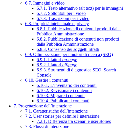
6.7. Immagini e video
6.7.1. Testo alternativo (alt text) per le immagini
6.7.2. Sottotitoli per i video
6.7.3. Trascrizioni per i video
6.8. Proprietà intellettuale e privacy
6.8.1. Pubblicazione di contenuti prodotti dalla
Pubblica Amministrazione
6.8.2. Pubblicazione di contenuti non prodotti
dalla Pubblica Amministrazione
6.8.3. Consenso dei soggetti ritratti
6.9. Ottimizzazione per i motori di ricerca (SEO)
6.9.1. I fattori
on-page
6.9.2. I fattori
off-page
6.9.3. Strumenti di diagnostica SEO: Search
Console
6.10. Gestire i contenuti
6.10.1. L’inventario dei contenuti
6.10.2. Revisionare i contenuti
6.10.3. Migrare i contenuti
6.10.4. Pubblicare i contenuti
7. Progettazione dell’interazione
7.1. Caratteristiche dell’interazione
7.2. User stories per definire l’interazione
7.2.1. Differenza tra scenari e user stories
7.3. Flussi di interazione