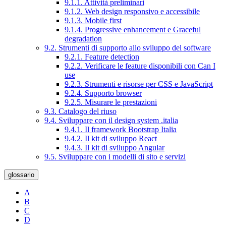
9.1.1. Attività preliminari
9.1.2. Web design responsivo e accessibile
9.1.3. Mobile first
9.1.4. Progressive enhancement e Graceful
degradation
9.2. Strumenti di supporto allo sviluppo del software
9.2.1. Feature detection
9.2.2. Verificare le feature disponibili con Can I
use
9.2.3. Strumenti e risorse per CSS e JavaScript
9.2.4. Supporto browser
9.2.5. Misurare le prestazioni
9.3. Catalogo del riuso
9.4. Sviluppare con il design system .italia
9.4.1. Il framework Bootstrap Italia
9.4.2. Il kit di sviluppo React
9.4.3. Il kit di sviluppo Angular
9.5. Sviluppare con i modelli di sito e servizi
glossario
A
B
C
D