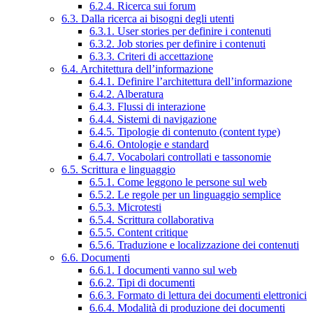
6.2.4. Ricerca sui forum
6.3. Dalla ricerca ai bisogni degli utenti
6.3.1. User stories per definire i contenuti
6.3.2. Job stories per definire i contenuti
6.3.3. Criteri di accettazione
6.4. Architettura dell’informazione
6.4.1. Definire l’architettura dell’informazione
6.4.2. Alberatura
6.4.3. Flussi di interazione
6.4.4. Sistemi di navigazione
6.4.5. Tipologie di contenuto (content type)
6.4.6. Ontologie e standard
6.4.7. Vocabolari controllati e tassonomie
6.5. Scrittura e linguaggio
6.5.1. Come leggono le persone sul web
6.5.2. Le regole per un linguaggio semplice
6.5.3. Microtesti
6.5.4. Scrittura collaborativa
6.5.5. Content critique
6.5.6. Traduzione e localizzazione dei contenuti
6.6. Documenti
6.6.1. I documenti vanno sul web
6.6.2. Tipi di documenti
6.6.3. Formato di lettura dei documenti elettronici
6.6.4. Modalità di produzione dei documenti