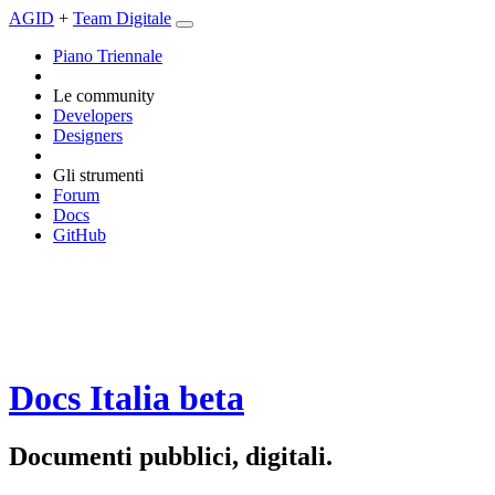
AGID
+
Team Digitale
Piano Triennale
Le community
Developers
Designers
Gli strumenti
Forum
Docs
GitHub
Docs Italia
beta
Documenti pubblici, digitali.