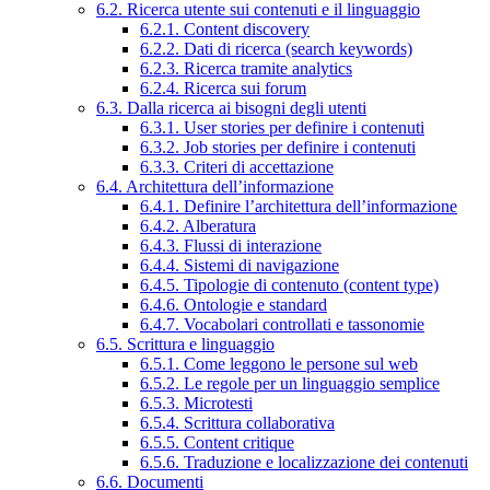
6.2. Ricerca utente sui contenuti e il linguaggio
6.2.1. Content discovery
6.2.2. Dati di ricerca (search keywords)
6.2.3. Ricerca tramite analytics
6.2.4. Ricerca sui forum
6.3. Dalla ricerca ai bisogni degli utenti
6.3.1. User stories per definire i contenuti
6.3.2. Job stories per definire i contenuti
6.3.3. Criteri di accettazione
6.4. Architettura dell’informazione
6.4.1. Definire l’architettura dell’informazione
6.4.2. Alberatura
6.4.3. Flussi di interazione
6.4.4. Sistemi di navigazione
6.4.5. Tipologie di contenuto (content type)
6.4.6. Ontologie e standard
6.4.7. Vocabolari controllati e tassonomie
6.5. Scrittura e linguaggio
6.5.1. Come leggono le persone sul web
6.5.2. Le regole per un linguaggio semplice
6.5.3. Microtesti
6.5.4. Scrittura collaborativa
6.5.5. Content critique
6.5.6. Traduzione e localizzazione dei contenuti
6.6. Documenti