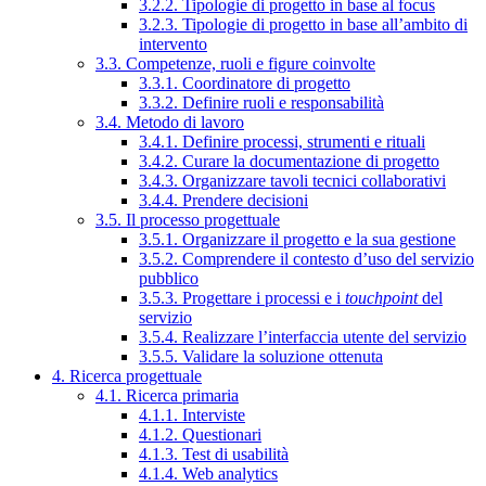
3.2.2. Tipologie di progetto in base al focus
3.2.3. Tipologie di progetto in base all’ambito di
intervento
3.3. Competenze, ruoli e figure coinvolte
3.3.1. Coordinatore di progetto
3.3.2. Definire ruoli e responsabilità
3.4. Metodo di lavoro
3.4.1. Definire processi, strumenti e rituali
3.4.2. Curare la documentazione di progetto
3.4.3. Organizzare tavoli tecnici collaborativi
3.4.4. Prendere decisioni
3.5. Il processo progettuale
3.5.1. Organizzare il progetto e la sua gestione
3.5.2. Comprendere il contesto d’uso del servizio
pubblico
3.5.3. Progettare i processi e i
touchpoint
del
servizio
3.5.4. Realizzare l’interfaccia utente del servizio
3.5.5. Validare la soluzione ottenuta
4. Ricerca progettuale
4.1. Ricerca primaria
4.1.1. Interviste
4.1.2. Questionari
4.1.3. Test di usabilità
4.1.4. Web analytics