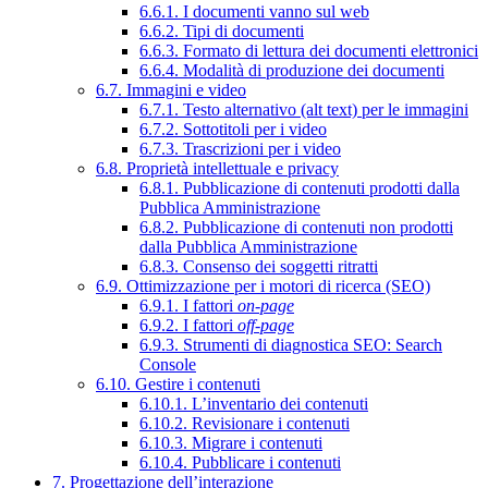
6.6.1. I documenti vanno sul web
6.6.2. Tipi di documenti
6.6.3. Formato di lettura dei documenti elettronici
6.6.4. Modalità di produzione dei documenti
6.7. Immagini e video
6.7.1. Testo alternativo (alt text) per le immagini
6.7.2. Sottotitoli per i video
6.7.3. Trascrizioni per i video
6.8. Proprietà intellettuale e privacy
6.8.1. Pubblicazione di contenuti prodotti dalla
Pubblica Amministrazione
6.8.2. Pubblicazione di contenuti non prodotti
dalla Pubblica Amministrazione
6.8.3. Consenso dei soggetti ritratti
6.9. Ottimizzazione per i motori di ricerca (SEO)
6.9.1. I fattori
on-page
6.9.2. I fattori
off-page
6.9.3. Strumenti di diagnostica SEO: Search
Console
6.10. Gestire i contenuti
6.10.1. L’inventario dei contenuti
6.10.2. Revisionare i contenuti
6.10.3. Migrare i contenuti
6.10.4. Pubblicare i contenuti
7. Progettazione dell’interazione