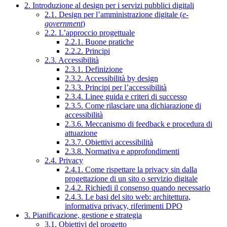
2. Introduzione al design per i servizi pubblici digitali
2.1. Design per l’amministrazione digitale (
e-
government
)
2.2. L’approccio progettuale
2.2.1. Buone pratiche
2.2.2. Principi
2.3. Accessibilità
2.3.1. Definizione
2.3.2. Accessibilità by design
2.3.3. Principi per l’accessibilità
2.3.4. Linee guida e criteri di successo
2.3.5. Come rilasciare una dichiarazione di
accessibilità
2.3.6. Meccanismo di feedback e procedura di
attuazione
2.3.7. Obiettivi accessibilità
2.3.8. Normativa e approfondimenti
2.4. Privacy
2.4.1. Come rispettare la privacy sin dalla
progettazione di un sito o servizio digitale
2.4.2. Richiedi il consenso quando necessario
2.4.3. Le basi del sito web: architettura,
informativa privacy, riferimenti DPO
3. Pianificazione, gestione e strategia
3.1. Obiettivi del progetto