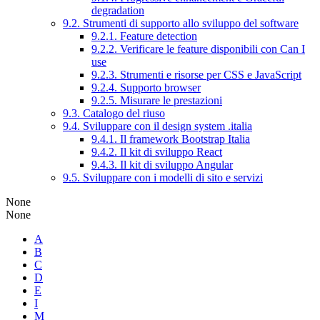
degradation
9.2. Strumenti di supporto allo sviluppo del software
9.2.1. Feature detection
9.2.2. Verificare le feature disponibili con Can I
use
9.2.3. Strumenti e risorse per CSS e JavaScript
9.2.4. Supporto browser
9.2.5. Misurare le prestazioni
9.3. Catalogo del riuso
9.4. Sviluppare con il design system .italia
9.4.1. Il framework Bootstrap Italia
9.4.2. Il kit di sviluppo React
9.4.3. Il kit di sviluppo Angular
9.5. Sviluppare con i modelli di sito e servizi
None
None
A
B
C
D
E
I
M