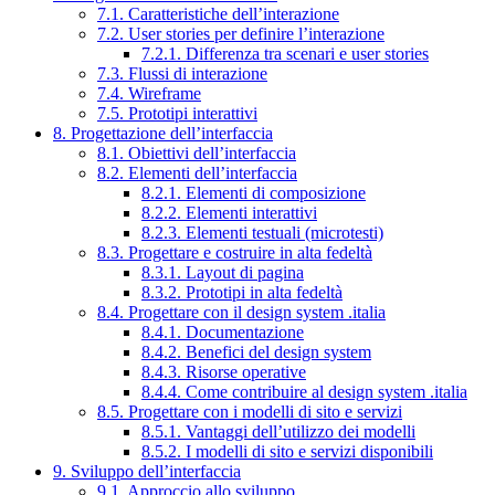
7.1. Caratteristiche dell’interazione
7.2. User stories per definire l’interazione
7.2.1. Differenza tra scenari e user stories
7.3. Flussi di interazione
7.4. Wireframe
7.5. Prototipi interattivi
8. Progettazione dell’interfaccia
8.1. Obiettivi dell’interfaccia
8.2. Elementi dell’interfaccia
8.2.1. Elementi di composizione
8.2.2. Elementi interattivi
8.2.3. Elementi testuali (microtesti)
8.3. Progettare e costruire in alta fedeltà
8.3.1. Layout di pagina
8.3.2. Prototipi in alta fedeltà
8.4. Progettare con il design system .italia
8.4.1. Documentazione
8.4.2. Benefici del design system
8.4.3. Risorse operative
8.4.4. Come contribuire al design system .italia
8.5. Progettare con i modelli di sito e servizi
8.5.1. Vantaggi dell’utilizzo dei modelli
8.5.2. I modelli di sito e servizi disponibili
9. Sviluppo dell’interfaccia
9.1. Approccio allo sviluppo