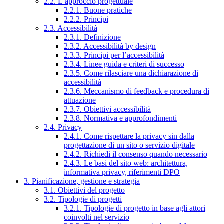
2.2. L’approccio progettuale
2.2.1. Buone pratiche
2.2.2. Principi
2.3. Accessibilità
2.3.1. Definizione
2.3.2. Accessibilità by design
2.3.3. Principi per l’accessibilità
2.3.4. Linee guida e criteri di successo
2.3.5. Come rilasciare una dichiarazione di
accessibilità
2.3.6. Meccanismo di feedback e procedura di
attuazione
2.3.7. Obiettivi accessibilità
2.3.8. Normativa e approfondimenti
2.4. Privacy
2.4.1. Come rispettare la privacy sin dalla
progettazione di un sito o servizio digitale
2.4.2. Richiedi il consenso quando necessario
2.4.3. Le basi del sito web: architettura,
informativa privacy, riferimenti DPO
3. Pianificazione, gestione e strategia
3.1. Obiettivi del progetto
3.2. Tipologie di progetti
3.2.1. Tipologie di progetto in base agli attori
coinvolti nel servizio