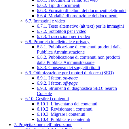
6.6.1. I documenti vanno sul web
6.6.2. Tipi di documenti
6.6.3. Formato di lettura dei documenti elettronici
6.6.4. Modalità di produzione dei documenti
6.7. Immagini e video
6.7.1. Testo alternativo (alt text) per le immagini
6.7.2. Sottotitoli per i video
6.7.3. Trascrizioni per i video
6.8. Proprietà intellettuale e privacy
6.8.1. Pubblicazione di contenuti prodotti dalla
Pubblica Amministrazione
6.8.2. Pubblicazione di contenuti non prodotti
dalla Pubblica Amministrazione
6.8.3. Consenso dei soggetti ritratti
6.9. Ottimizzazione per i motori di ricerca (SEO)
6.9.1. I fattori
on-page
6.9.2. I fattori
off-page
6.9.3. Strumenti di diagnostica SEO: Search
Console
6.10. Gestire i contenuti
6.10.1. L’inventario dei contenuti
6.10.2. Revisionare i contenuti
6.10.3. Migrare i contenuti
6.10.4. Pubblicare i contenuti
7. Progettazione dell’interazione