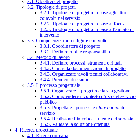
3.1. Obiettivi del progetto
3.2. Tipologie di progetti
3.2.1. Tipologie di progetto in base agli attori
coinvolti nel servizio
3.2.2. Tipologie di progetto in base al focus
3.2.3. Tipologie di progetto in base all’ambito di
intervento
3.3. Competenze, ruoli e figure coinvolte
3.3.1. Coordinatore di progetto
3.3.2. Definire ruoli e responsabilità
3.4. Metodo di lavoro
3.4.1. Definire processi, strumenti e rituali
3.4.2. Curare la documentazione di progetto
3.4.3. Organizzare tavoli tecnici collaborativi
3.4.4. Prendere decisioni
3.5. Il processo progettuale
3.5.1. Organizzare il progetto e la sua gestione
3.5.2. Comprendere il contesto d’uso del servizio
pubblico
3.5.3. Progettare i processi e i
touchpoint
del
servizio
3.5.4. Realizzare l’interfaccia utente del servizio
3.5.5. Validare la soluzione ottenuta
4. Ricerca progettuale
4.1. Ricerca primaria