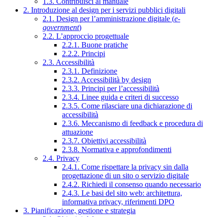
1.3. Contribuisci al manuale
2. Introduzione al design per i servizi pubblici digitali
2.1. Design per l’amministrazione digitale (
e-
government
)
2.2. L’approccio progettuale
2.2.1. Buone pratiche
2.2.2. Principi
2.3. Accessibilità
2.3.1. Definizione
2.3.2. Accessibilità by design
2.3.3. Principi per l’accessibilità
2.3.4. Linee guida e criteri di successo
2.3.5. Come rilasciare una dichiarazione di
accessibilità
2.3.6. Meccanismo di feedback e procedura di
attuazione
2.3.7. Obiettivi accessibilità
2.3.8. Normativa e approfondimenti
2.4. Privacy
2.4.1. Come rispettare la privacy sin dalla
progettazione di un sito o servizio digitale
2.4.2. Richiedi il consenso quando necessario
2.4.3. Le basi del sito web: architettura,
informativa privacy, riferimenti DPO
3. Pianificazione, gestione e strategia