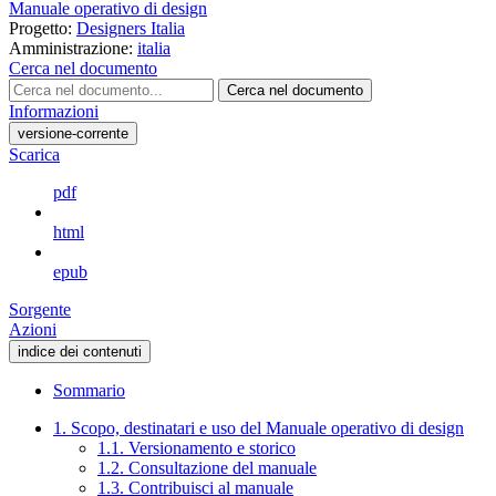
Manuale operativo di design
Progetto:
Designers Italia
Amministrazione:
italia
Cerca nel documento
Cerca nel documento
Informazioni
versione-corrente
Scarica
pdf
html
epub
Sorgente
Azioni
indice dei contenuti
Sommario
1. Scopo, destinatari e uso del Manuale operativo di design
1.1. Versionamento e storico
1.2. Consultazione del manuale
1.3. Contribuisci al manuale