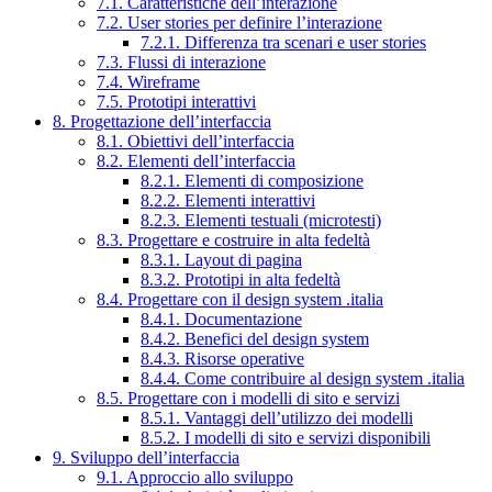
7.1. Caratteristiche dell’interazione
7.2. User stories per definire l’interazione
7.2.1. Differenza tra scenari e user stories
7.3. Flussi di interazione
7.4. Wireframe
7.5. Prototipi interattivi
8. Progettazione dell’interfaccia
8.1. Obiettivi dell’interfaccia
8.2. Elementi dell’interfaccia
8.2.1. Elementi di composizione
8.2.2. Elementi interattivi
8.2.3. Elementi testuali (microtesti)
8.3. Progettare e costruire in alta fedeltà
8.3.1. Layout di pagina
8.3.2. Prototipi in alta fedeltà
8.4. Progettare con il design system .italia
8.4.1. Documentazione
8.4.2. Benefici del design system
8.4.3. Risorse operative
8.4.4. Come contribuire al design system .italia
8.5. Progettare con i modelli di sito e servizi
8.5.1. Vantaggi dell’utilizzo dei modelli
8.5.2. I modelli di sito e servizi disponibili
9. Sviluppo dell’interfaccia
9.1. Approccio allo sviluppo