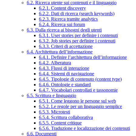
6.2. Ricerca utente sui contenuti e il linguaggio
6.2.1. Content discovery
6.2.2. Dati di ricerca (search keywords)
6.2.3. Ricerca tramite analytics
6.2.4. Ricerca sui forum
6.3. Dalla ricerca ai bisogni degli utenti
6.3.1. User stories per definire i contenuti
6.3.2. Job stories per definire i contenuti
6.3.3. Criteri di accettazione
6.4. Architettura dell’informazione
6.4.1. Definire l’architettura dell’informazione
6.4.2. Alberatura
6.4.3. Flussi di interazione
6.4.4. Sistemi di navigazione
6.4.5. Tipologie di contenuto (content type)
6.4.6. Ontologie e standard
6.4.7. Vocabolari controllati e tassonomie
6.5. Scrittura e linguaggio
6.5.1. Come leggono le persone sul web
6.5.2. Le regole per un linguaggio semplice
6.5.3. Microtesti
6.5.4. Scrittura collaborativa
6.5.5. Content critique
6.5.6. Traduzione e localizzazione dei contenuti
6.6. Documenti