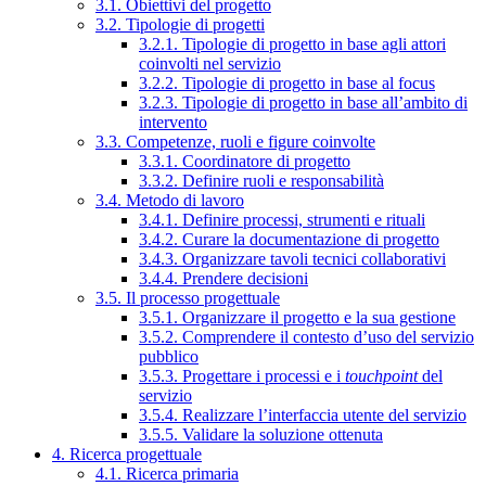
3.1. Obiettivi del progetto
3.2. Tipologie di progetti
3.2.1. Tipologie di progetto in base agli attori
coinvolti nel servizio
3.2.2. Tipologie di progetto in base al focus
3.2.3. Tipologie di progetto in base all’ambito di
intervento
3.3. Competenze, ruoli e figure coinvolte
3.3.1. Coordinatore di progetto
3.3.2. Definire ruoli e responsabilità
3.4. Metodo di lavoro
3.4.1. Definire processi, strumenti e rituali
3.4.2. Curare la documentazione di progetto
3.4.3. Organizzare tavoli tecnici collaborativi
3.4.4. Prendere decisioni
3.5. Il processo progettuale
3.5.1. Organizzare il progetto e la sua gestione
3.5.2. Comprendere il contesto d’uso del servizio
pubblico
3.5.3. Progettare i processi e i
touchpoint
del
servizio
3.5.4. Realizzare l’interfaccia utente del servizio
3.5.5. Validare la soluzione ottenuta
4. Ricerca progettuale
4.1. Ricerca primaria