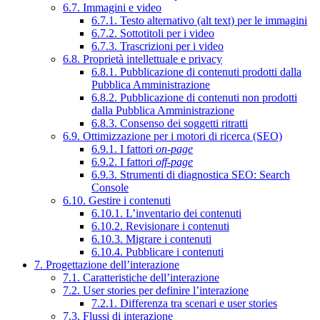
6.7. Immagini e video
6.7.1. Testo alternativo (alt text) per le immagini
6.7.2. Sottotitoli per i video
6.7.3. Trascrizioni per i video
6.8. Proprietà intellettuale e privacy
6.8.1. Pubblicazione di contenuti prodotti dalla
Pubblica Amministrazione
6.8.2. Pubblicazione di contenuti non prodotti
dalla Pubblica Amministrazione
6.8.3. Consenso dei soggetti ritratti
6.9. Ottimizzazione per i motori di ricerca (SEO)
6.9.1. I fattori
on-page
6.9.2. I fattori
off-page
6.9.3. Strumenti di diagnostica SEO: Search
Console
6.10. Gestire i contenuti
6.10.1. L’inventario dei contenuti
6.10.2. Revisionare i contenuti
6.10.3. Migrare i contenuti
6.10.4. Pubblicare i contenuti
7. Progettazione dell’interazione
7.1. Caratteristiche dell’interazione
7.2. User stories per definire l’interazione
7.2.1. Differenza tra scenari e user stories
7.3. Flussi di interazione