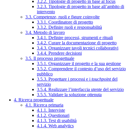
3.2.2. Tipologie di progetto in base al focus
3.2.3. Tipologie di progetto in base all’ambito di
intervento
3.3. Competenze, ruoli e figure coinvolte
3.3.1. Coordinatore di progetto
3.3.2. Definire ruoli e responsabilità
3.4. Metodo di lavoro
3.4.1. Definire processi, strumenti e rituali
3.4.2. Curare la documentazione di progetto
3.4.3. Organizzare tavoli tecnici collaborativi
3.4.4. Prendere decisioni
3.5. Il processo progettuale
3.5.1. Organizzare il progetto e la sua gestione
3.5.2. Comprendere il contesto d’uso del servizio
pubblico
3.5.3. Progettare i processi e i
touchpoint
del
servizio
3.5.4. Realizzare l’interfaccia utente del servizio
3.5.5. Validare la soluzione ottenuta
4. Ricerca progettuale
4.1. Ricerca primaria
4.1.1. Interviste
4.1.2. Questionari
4.1.3. Test di usabilità
4.1.4. Web analytics