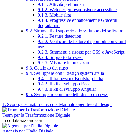
9.1.1. Attività preliminari
9.1.2. Web design responsivo e accessibile
9.1.3. Mobile first
9.1.4. Progressive enhancement e Graceful
degradation
9.2. Strumenti di supporto allo sviluppo del software
9.2.1. Feature detection
9.2.2. Verificare le feature disponibili con Can I
use
9.2.3. Strumenti e risorse per CSS e JavaScript
9.2.4. Supporto browser
9.2.5. Misurare le prestazioni
9.3. Catalogo del riuso
9.4. Sviluppare con il design system .italia
9.4.1. Il framework Bootstrap Italia
9.4.2. Il kit di sviluppo React
9.4.3. Il kit di sviluppo Angular
9.5. Sviluppare con i modelli di sito e servizi
1. Scopo, destinatari e uso del Manuale operativo di design
Team per la Trasformazione Digitale
in collaborazione con
Agenzia per l'Italia Digitale