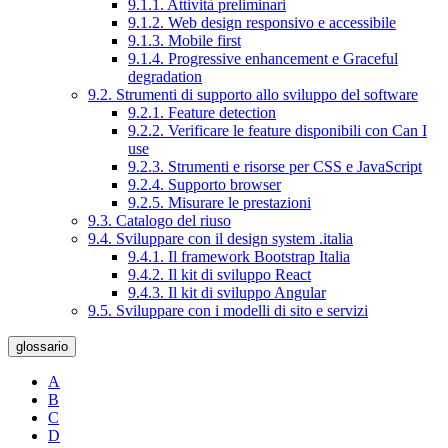
9.1.1. Attività preliminari
9.1.2. Web design responsivo e accessibile
9.1.3. Mobile first
9.1.4. Progressive enhancement e Graceful
degradation
9.2. Strumenti di supporto allo sviluppo del software
9.2.1. Feature detection
9.2.2. Verificare le feature disponibili con Can I
use
9.2.3. Strumenti e risorse per CSS e JavaScript
9.2.4. Supporto browser
9.2.5. Misurare le prestazioni
9.3. Catalogo del riuso
9.4. Sviluppare con il design system .italia
9.4.1. Il framework Bootstrap Italia
9.4.2. Il kit di sviluppo React
9.4.3. Il kit di sviluppo Angular
9.5. Sviluppare con i modelli di sito e servizi
glossario
A
B
C
D