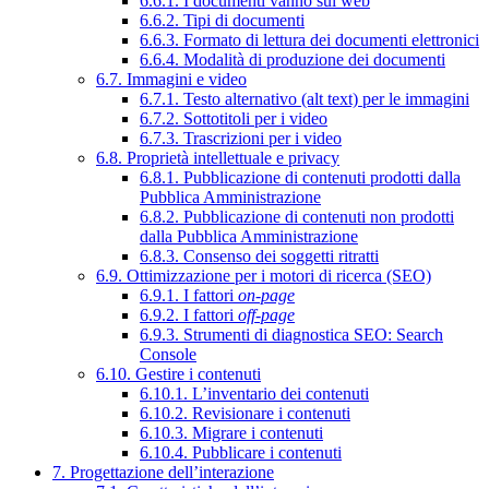
6.6.1. I documenti vanno sul web
6.6.2. Tipi di documenti
6.6.3. Formato di lettura dei documenti elettronici
6.6.4. Modalità di produzione dei documenti
6.7. Immagini e video
6.7.1. Testo alternativo (alt text) per le immagini
6.7.2. Sottotitoli per i video
6.7.3. Trascrizioni per i video
6.8. Proprietà intellettuale e privacy
6.8.1. Pubblicazione di contenuti prodotti dalla
Pubblica Amministrazione
6.8.2. Pubblicazione di contenuti non prodotti
dalla Pubblica Amministrazione
6.8.3. Consenso dei soggetti ritratti
6.9. Ottimizzazione per i motori di ricerca (SEO)
6.9.1. I fattori
on-page
6.9.2. I fattori
off-page
6.9.3. Strumenti di diagnostica SEO: Search
Console
6.10. Gestire i contenuti
6.10.1. L’inventario dei contenuti
6.10.2. Revisionare i contenuti
6.10.3. Migrare i contenuti
6.10.4. Pubblicare i contenuti
7. Progettazione dell’interazione