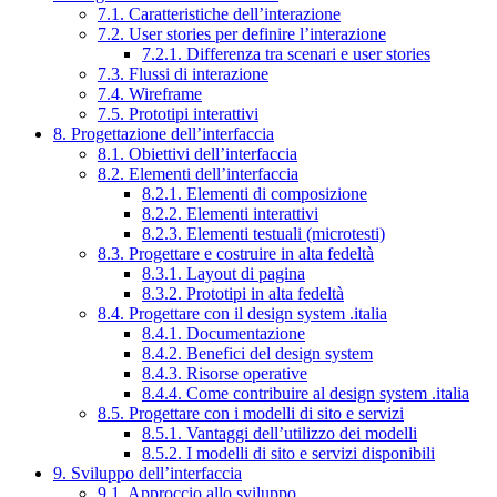
7.1. Caratteristiche dell’interazione
7.2. User stories per definire l’interazione
7.2.1. Differenza tra scenari e user stories
7.3. Flussi di interazione
7.4. Wireframe
7.5. Prototipi interattivi
8. Progettazione dell’interfaccia
8.1. Obiettivi dell’interfaccia
8.2. Elementi dell’interfaccia
8.2.1. Elementi di composizione
8.2.2. Elementi interattivi
8.2.3. Elementi testuali (microtesti)
8.3. Progettare e costruire in alta fedeltà
8.3.1. Layout di pagina
8.3.2. Prototipi in alta fedeltà
8.4. Progettare con il design system .italia
8.4.1. Documentazione
8.4.2. Benefici del design system
8.4.3. Risorse operative
8.4.4. Come contribuire al design system .italia
8.5. Progettare con i modelli di sito e servizi
8.5.1. Vantaggi dell’utilizzo dei modelli
8.5.2. I modelli di sito e servizi disponibili
9. Sviluppo dell’interfaccia
9.1. Approccio allo sviluppo