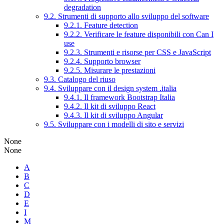
degradation
9.2. Strumenti di supporto allo sviluppo del software
9.2.1. Feature detection
9.2.2. Verificare le feature disponibili con Can I
use
9.2.3. Strumenti e risorse per CSS e JavaScript
9.2.4. Supporto browser
9.2.5. Misurare le prestazioni
9.3. Catalogo del riuso
9.4. Sviluppare con il design system .italia
9.4.1. Il framework Bootstrap Italia
9.4.2. Il kit di sviluppo React
9.4.3. Il kit di sviluppo Angular
9.5. Sviluppare con i modelli di sito e servizi
None
None
A
B
C
D
E
I
M