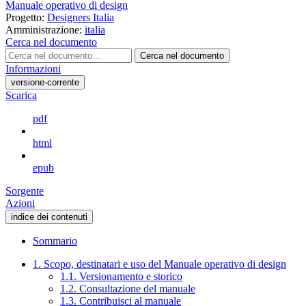
Manuale operativo di design
Progetto:
Designers Italia
Amministrazione:
italia
Cerca nel documento
Cerca nel documento
Informazioni
versione-corrente
Scarica
pdf
html
epub
Sorgente
Azioni
indice dei contenuti
Sommario
1. Scopo, destinatari e uso del Manuale operativo di design
1.1. Versionamento e storico
1.2. Consultazione del manuale
1.3. Contribuisci al manuale