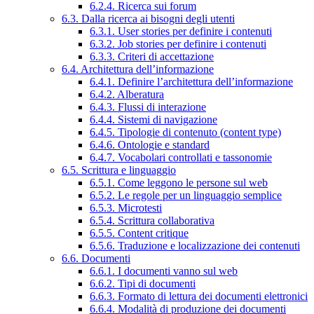
6.2.4. Ricerca sui forum
6.3. Dalla ricerca ai bisogni degli utenti
6.3.1. User stories per definire i contenuti
6.3.2. Job stories per definire i contenuti
6.3.3. Criteri di accettazione
6.4. Architettura dell’informazione
6.4.1. Definire l’architettura dell’informazione
6.4.2. Alberatura
6.4.3. Flussi di interazione
6.4.4. Sistemi di navigazione
6.4.5. Tipologie di contenuto (content type)
6.4.6. Ontologie e standard
6.4.7. Vocabolari controllati e tassonomie
6.5. Scrittura e linguaggio
6.5.1. Come leggono le persone sul web
6.5.2. Le regole per un linguaggio semplice
6.5.3. Microtesti
6.5.4. Scrittura collaborativa
6.5.5. Content critique
6.5.6. Traduzione e localizzazione dei contenuti
6.6. Documenti
6.6.1. I documenti vanno sul web
6.6.2. Tipi di documenti
6.6.3. Formato di lettura dei documenti elettronici
6.6.4. Modalità di produzione dei documenti