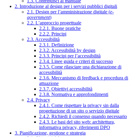
1.3. Contribuisci al manuale
2. Introduzione al design per i servizi pubblici digitali
2.1. Design per l’amministrazione digitale (
e-
government
)
2.2. L’approccio progettuale
2.2.1. Buone pratiche
2.2.2. Principi
2.3. Accessibilità
2.3.1. Definizione
2.3.2. Accessibilità by design
2.3.3. Principi per l’accessibilità
2.3.4. Linee guida e criteri di successo
2.3.5. Come rilasciare una dichiarazione di
accessibilità
2.3.6. Meccanismo di feedback e procedura di
attuazione
2.3.7. Obiettivi accessibilità
2.3.8. Normativa e approfondimenti
2.4. Privacy
2.4.1. Come rispettare la privacy sin dalla
progettazione di un sito o servizio digitale
2.4.2. Richiedi il consenso quando necessario
2.4.3. Le basi del sito web: architettura,
informativa privacy, riferimenti DPO
3. Pianificazione, gestione e strategia