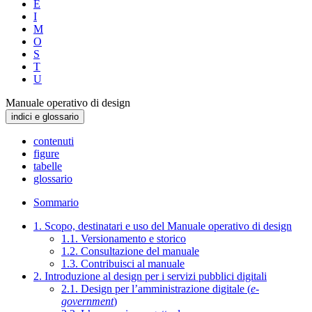
E
I
M
O
S
T
U
Manuale operativo di design
indici e glossario
contenuti
figure
tabelle
glossario
Sommario
1. Scopo, destinatari e uso del Manuale operativo di design
1.1. Versionamento e storico
1.2. Consultazione del manuale
1.3. Contribuisci al manuale
2. Introduzione al design per i servizi pubblici digitali
2.1. Design per l’amministrazione digitale (
e-
government
)