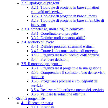
3.2. Tipologie di progetti
3.2.1. Tipologie di progetto in base agli attori
coinvolti nel servizio
3.2.2. Tipologie di progetto in base al focus
3.2.3. Tipologie di progetto in base all’ambito di
intervento
3.3. Competenze, ruoli e figure coinvolte
3.3.1. Coordinatore di progetto
3.3.2. Definire ruoli e responsabilità
3.4. Metodo di lavoro
3.4.1. Definire processi, strumenti e rituali
3.4.2. Curare la documentazione di progetto
3.4.3. Organizzare tavoli tecnici collaborativi
3.4.4. Prendere decisioni
3.5. Il processo progettuale
3.5.1. Organizzare il progetto e la sua gestione
3.5.2. Comprendere il contesto d’uso del servizio
pubblico
3.5.3. Progettare i processi e i
touchpoint
del
servizio
3.5.4. Realizzare l’interfaccia utente del servizio
3.5.5. Validare la soluzione ottenuta
4. Ricerca progettuale
4.1. Ricerca primaria
4.1.1. Interviste