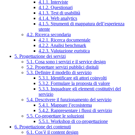
4.1.1. Interviste
4.1.2. Questionari
4.1.3. Test di usabilità
4.1.4. Web analytics
4.1.5. Strumenti di mappatura dell’esperienza
utente
4.2. Ricerca secondaria
4.2.1. Ricerca documentale
4.2.2. Analisi benchmark
4.2.3. Valutazione euristica
5. Progettazione dei servizi
5.1. Cosa sono i servizi e il service design
5.2. Progettare servizi pubblici digitali
5.3. Definire il modello di servizio
5.3.1. Identificare gli attori coinvolti
5.3.2. Formulare la proposta di valore
5.3.3. Inquadrare gli elementi costitutivi del
servizio
5.4. Descrivere il funzionamento del servizio
5.4.1. Mappare l’ecosistema
5.4.2. Rappresentare i flussi di servizio
5.5. Co-progettare le soluzioni
5.5.1. Workshop di co-progettazione
6. Progettazione dei contenuti
6.1. Cos’è il content design