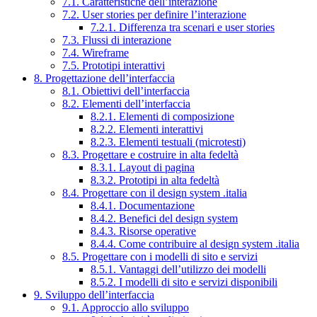
7.1. Caratteristiche dell’interazione
7.2. User stories per definire l’interazione
7.2.1. Differenza tra scenari e user stories
7.3. Flussi di interazione
7.4. Wireframe
7.5. Prototipi interattivi
8. Progettazione dell’interfaccia
8.1. Obiettivi dell’interfaccia
8.2. Elementi dell’interfaccia
8.2.1. Elementi di composizione
8.2.2. Elementi interattivi
8.2.3. Elementi testuali (microtesti)
8.3. Progettare e costruire in alta fedeltà
8.3.1. Layout di pagina
8.3.2. Prototipi in alta fedeltà
8.4. Progettare con il design system .italia
8.4.1. Documentazione
8.4.2. Benefici del design system
8.4.3. Risorse operative
8.4.4. Come contribuire al design system .italia
8.5. Progettare con i modelli di sito e servizi
8.5.1. Vantaggi dell’utilizzo dei modelli
8.5.2. I modelli di sito e servizi disponibili
9. Sviluppo dell’interfaccia
9.1. Approccio allo sviluppo