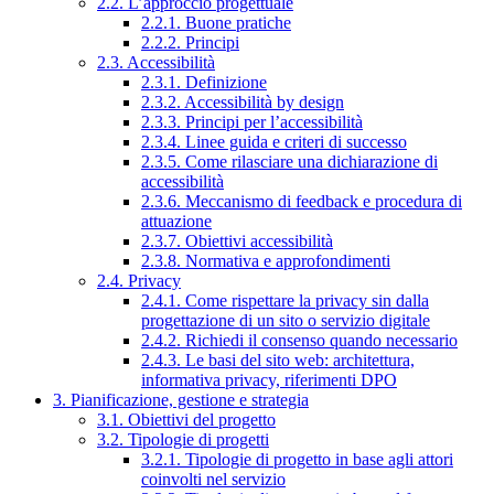
2.2. L’approccio progettuale
2.2.1. Buone pratiche
2.2.2. Principi
2.3. Accessibilità
2.3.1. Definizione
2.3.2. Accessibilità by design
2.3.3. Principi per l’accessibilità
2.3.4. Linee guida e criteri di successo
2.3.5. Come rilasciare una dichiarazione di
accessibilità
2.3.6. Meccanismo di feedback e procedura di
attuazione
2.3.7. Obiettivi accessibilità
2.3.8. Normativa e approfondimenti
2.4. Privacy
2.4.1. Come rispettare la privacy sin dalla
progettazione di un sito o servizio digitale
2.4.2. Richiedi il consenso quando necessario
2.4.3. Le basi del sito web: architettura,
informativa privacy, riferimenti DPO
3. Pianificazione, gestione e strategia
3.1. Obiettivi del progetto
3.2. Tipologie di progetti
3.2.1. Tipologie di progetto in base agli attori
coinvolti nel servizio