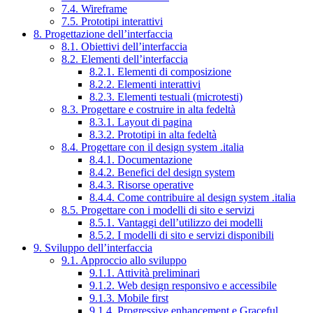
7.4. Wireframe
7.5. Prototipi interattivi
8. Progettazione dell’interfaccia
8.1. Obiettivi dell’interfaccia
8.2. Elementi dell’interfaccia
8.2.1. Elementi di composizione
8.2.2. Elementi interattivi
8.2.3. Elementi testuali (microtesti)
8.3. Progettare e costruire in alta fedeltà
8.3.1. Layout di pagina
8.3.2. Prototipi in alta fedeltà
8.4. Progettare con il design system .italia
8.4.1. Documentazione
8.4.2. Benefici del design system
8.4.3. Risorse operative
8.4.4. Come contribuire al design system .italia
8.5. Progettare con i modelli di sito e servizi
8.5.1. Vantaggi dell’utilizzo dei modelli
8.5.2. I modelli di sito e servizi disponibili
9. Sviluppo dell’interfaccia
9.1. Approccio allo sviluppo
9.1.1. Attività preliminari
9.1.2. Web design responsivo e accessibile
9.1.3. Mobile first
9.1.4. Progressive enhancement e Graceful