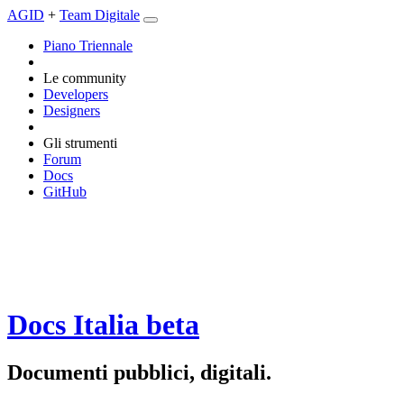
AGID
+
Team Digitale
Piano Triennale
Le community
Developers
Designers
Gli strumenti
Forum
Docs
GitHub
Docs Italia
beta
Documenti pubblici, digitali.