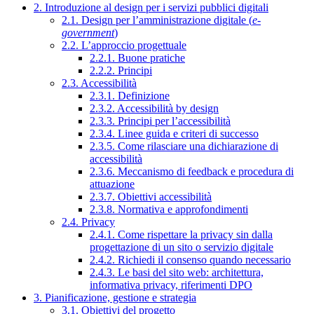
2. Introduzione al design per i servizi pubblici digitali
2.1. Design per l’amministrazione digitale (
e-
government
)
2.2. L’approccio progettuale
2.2.1. Buone pratiche
2.2.2. Principi
2.3. Accessibilità
2.3.1. Definizione
2.3.2. Accessibilità by design
2.3.3. Principi per l’accessibilità
2.3.4. Linee guida e criteri di successo
2.3.5. Come rilasciare una dichiarazione di
accessibilità
2.3.6. Meccanismo di feedback e procedura di
attuazione
2.3.7. Obiettivi accessibilità
2.3.8. Normativa e approfondimenti
2.4. Privacy
2.4.1. Come rispettare la privacy sin dalla
progettazione di un sito o servizio digitale
2.4.2. Richiedi il consenso quando necessario
2.4.3. Le basi del sito web: architettura,
informativa privacy, riferimenti DPO
3. Pianificazione, gestione e strategia
3.1. Obiettivi del progetto