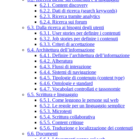
6.2.1. Content discovery
6.2.2. Dati di ricerca (search keywords)
6.2.3. Ricerca tramite analytics
6.2.4. Ricerca sui forum
6.3. Dalla ricerca ai bisogni degli utenti
6.3.1. User stories per definire i contenuti
6.3.2. Job stories per definire i contenuti
6.3.3. Criteri di accettazione
6.4. Architettura dell’informazione
6.4.1. Definire l’architettura dell’informazione
6.4.2. Alberatura
6.4.3. Flussi di interazione
6.4.4. Sistemi di navigazione
6.4.5. Tipologie di contenuto (content type)
6.4.6. Ontologie e standard
6.4.7. Vocabolari controllati e tassonomie
6.5. Scrittura e linguaggio
6.5.1. Come leggono le persone sul web
6.5.2. Le regole per un linguaggio semplice
6.5.3. Microtesti
6.5.4. Scrittura collaborativa
6.5.5. Content critique
6.5.6. Traduzione e localizzazione dei contenuti
6.6. Documenti