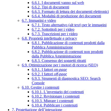
6.6.1. I documenti vanno sul web
6.6.2. Tipi di documenti
6.6.3. Formato di lettura dei documenti elettronici
6.6.4. Modalità di produzione dei documenti
6.7. Immagini e video
6.7.1. Testo alternativo (alt text) per le immagini
6.7.2. Sottotitoli per i video
6.7.3. Trascrizioni per i video
6.8. Proprietà intellettuale e privacy
6.8.1. Pubblicazione di contenuti prodotti dalla
Pubblica Amministrazione
6.8.2. Pubblicazione di contenuti non prodotti
dalla Pubblica Amministrazione
6.8.3. Consenso dei soggetti ritratti
6.9. Ottimizzazione per i motori di ricerca (SEO)
6.9.1. I fattori
on-page
6.9.2. I fattori
off-page
6.9.3. Strumenti di diagnostica SEO: Search
Console
6.10. Gestire i contenuti
6.10.1. L’inventario dei contenuti
6.10.2. Revisionare i contenuti
6.10.3. Migrare i contenuti
6.10.4. Pubblicare i contenuti
7. Progettazione dell’interazione