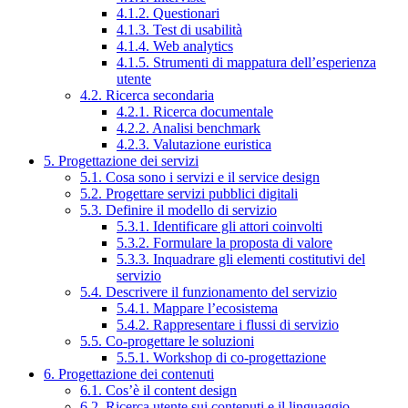
4.1.2. Questionari
4.1.3. Test di usabilità
4.1.4. Web analytics
4.1.5. Strumenti di mappatura dell’esperienza
utente
4.2. Ricerca secondaria
4.2.1. Ricerca documentale
4.2.2. Analisi benchmark
4.2.3. Valutazione euristica
5. Progettazione dei servizi
5.1. Cosa sono i servizi e il service design
5.2. Progettare servizi pubblici digitali
5.3. Definire il modello di servizio
5.3.1. Identificare gli attori coinvolti
5.3.2. Formulare la proposta di valore
5.3.3. Inquadrare gli elementi costitutivi del
servizio
5.4. Descrivere il funzionamento del servizio
5.4.1. Mappare l’ecosistema
5.4.2. Rappresentare i flussi di servizio
5.5. Co-progettare le soluzioni
5.5.1. Workshop di co-progettazione
6. Progettazione dei contenuti
6.1. Cos’è il content design
6.2. Ricerca utente sui contenuti e il linguaggio